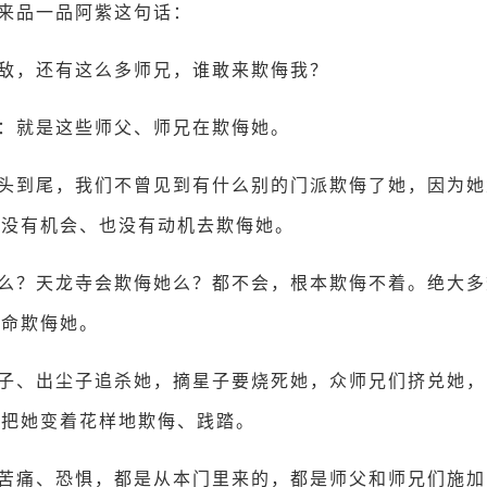
来品一品阿紫这句话：
敌，还有这么多师兄，谁敢来欺侮我？
：就是这些师父、师兄在欺侮她。
头到尾，我们不曾见到有什么别的门派欺侮了她，因为她
本没有机会、也没有动机去欺侮她。
么？天龙寺会欺侮她么？都不会，根本欺侮不着。绝大多
拼命欺侮她。
子、出尘子追杀她，摘星子要烧死她，众师兄们挤兑她，
起把她变着花样地欺侮、践踏。
苦痛、恐惧，都是从本门里来的，都是师父和师兄们施加