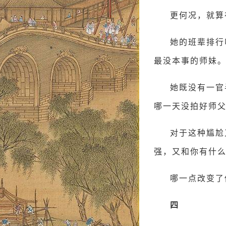
更何况，就算
她的班辈排行
最没本事的师妹
她既没有一官
哪一天没拍好师
对于这种尴尬
强，又和你有什
哪一点改变了
四