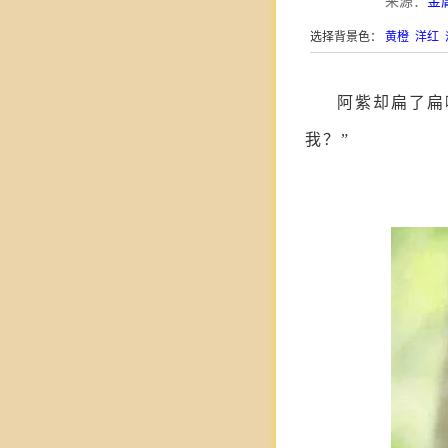
来源：
金
选择背景色：
黄橙
洋红
阿紫却扁了扁
我？”