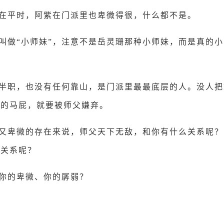
在平时，阿紫在门派里也卑微得很，什么都不是。
叫做“小师妹”，注意不是岳灵珊那种小师妹，而是真的
。
半职，也没有任何靠山，是门派里最最底层的人。没人把
父的马屁，就要被师父嫌弃。
又卑微的存在来说，师父天下无敌，和你有什么关系呢？
么关系呢？
你的卑微、你的孱弱？