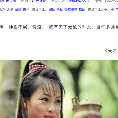
庸小说全集
栏目：
角色评点
官网：
JinYong.NET.CN
时间：2020-06-1
淡粉
水蓝
草绿
白色
选择字体：
宋体
黑体
微软雅黑
楷体
选择字体大小：
小
嘴，神色不屑，说道：“我有天下无敌的师父，这许多师
——《天龙