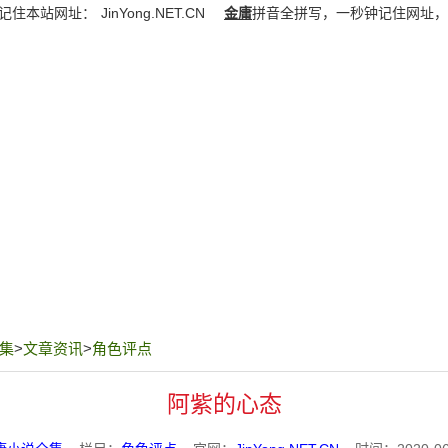
记住本站网址：
JinYong.NET.CN
金庸
拼音全拼写，一秒钟记住网址，
集
>
文章资讯
>
角色评点
阿紫的心态