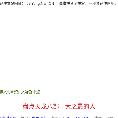
记住本站网址：
JinYong.NET.CN
金庸
拼音全拼写，一秒钟记住网址，
集
>
文章资讯
>
角色评点
盘点天龙八部十大之最的人