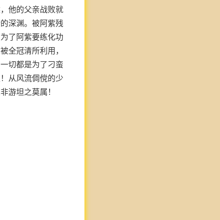
候，他的父亲战败就
情的深渊。被阿紫残
愿为了阿紫要练化功
是被全冠清所利用，
的一切都是为了刁蛮
生！从风流倜傥的少
人非游坦之莫属！