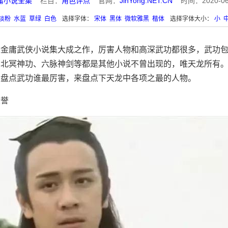
庸小说全集
栏目：
角色评点
官网：
JinYong.NET.CN
时间：2020-06-0
淡粉
水蓝
草绿
白色
选择字体：
宋体
黑体
微软雅黑
楷体
选择字体大小：
小
是金庸武侠小说集大成之作，厉害人物和高深武功都很多，武功
、北冥神功、六脉神剑等都是其他小说不曾出现的，唯天龙所有
不盘点武功谁最厉害，来盘点下天龙中各项之最的人物。
段誉