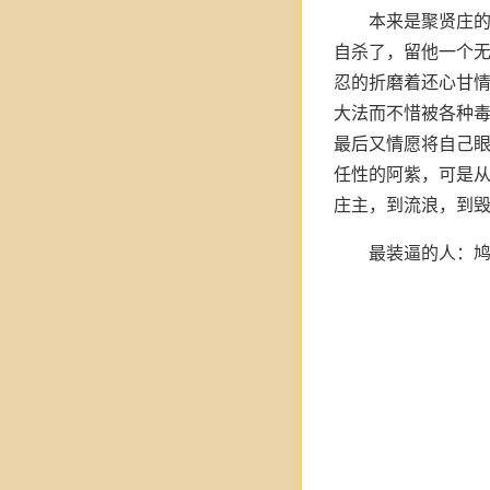
本来是聚贤庄
自杀了，留他一个
忍的折磨着还心甘
大法而不惜被各种
最后又情愿将自己
任性的阿紫，可是
庄主，到流浪，到
最装逼的人：