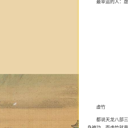
最幸运的人：
虚竹
都说天龙八部三
身神功，而虚竹就直