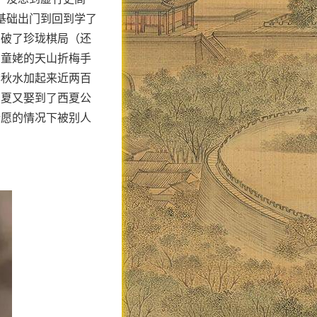
基础出门到回到学了
中破了珍珑棋局（还
山童姥的天山折梅手
李秋水加起来近两百
西夏又娶到了西夏公
情愿的情况下被别人