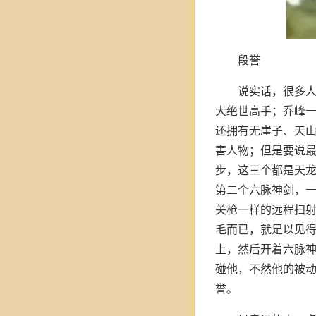
段誉
说实话，很多
大绝世高手；乔峰一
还拥有无崖子、天
害人物；但是要说
步，这三个都是天
第二个六脉神剑，
关枪一样的远程扫
毛而已，就足以见
上，然后开着六脉
碰他，不然他的被动
誉。