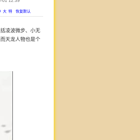
1 12:39
中
大
特
恢复默认
包括凌波微步、小无
。而天龙人物也是个