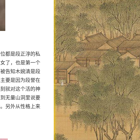
两位都是段正淳的私
美女了，也是第一个
是被告知木婉清是段
，主要是因为段誉在
无刻就对这个活的神
跑到无量山洞里说要
嫣。另外从性格上来