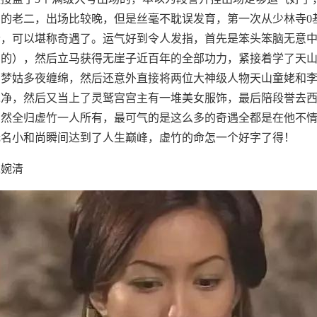
的老二，出场比较晚，但是丝毫不耽误发育，第一次从少林寺0
寺，可以堪称奇遇了。运气好到令人发指，首先是笨头笨脑无意
局的），然后立马获得无崖子近百年的全部功力，紧接着学了天
了梦姑多夜缠绵，然后还意外直接将两位大神级人物天山童姥和
二净，然后又当上了灵鹫宫宫主有一堆美女服饰，最后陪段誉去
居然全归虚竹一人所有，最可气的是这么多的奇遇全都是在他不
无名小和尚瞬间达到了人生巅峰，虚竹的命怎一个好字了得！
木婉清