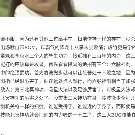
人会不服，因为还有其他三位高手在，扫地僧神一样的存在，秒
出场就自带BGM，以霸气的降龙十八掌未尝败绩；虚竹更是学
山童姥和李秋水三个人的毕生功力，接近拥有三百年的内力，这
最能打的应该算是段誉。首先看看段誉的绝招有三个：六脉神剑
龙中的绝顶武功，首先凌波微步就可以让段誉处于不败之地，因
一阳指已经很厉害了，站在远处点人就行，而六脉神剑相当于加
射敌人；第三北冥神功，吸星大法以及足够厉害了，可吸星大法
得北冥神功的厉害之处了。段誉集三大神功在身，凌波微步全程
神剑机关枪一样的扫射，谁能受得了，谁能近的了身了，而即使
技能北冥神功就会把你的内力吸的一干二净，这三大BUG技能