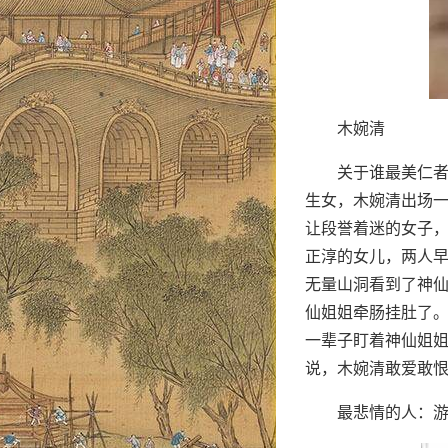
木婉清
关于谁最美仁
生女，木婉清出场
让段誉着迷的女子
正淳的女儿，两人
无量山洞看到了神
仙姐姐牵肠挂肚了
一辈子盯着神仙姐
说，木婉清敢爱敢
最悲情的人：