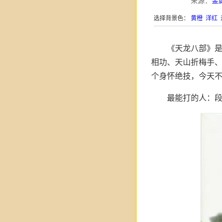
来源：
金
选择背景色：
黄橙
洋红
《天龙八部》
相功、天山折梅手
个身怀绝技，今天
最能打的人：