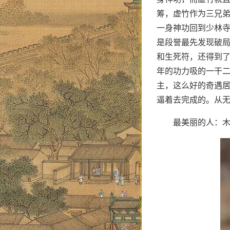
筹，虚竹作为三兄弟
一身神功回到少林
是段誉最先发现破
和生死符，还得到
年的功力吸的一干
主，这么好的奇遇
逼着去完成的。从
最美丽的人：