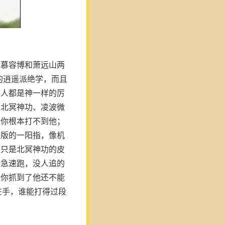
杀慕容博和萧远山两
的逍遥派绝学，而且
三人都是神一样的厉
、北冥神功、凌波微
为你根本打不到他；
强版的一阳指，像机
却只是北冥神功的皮
开急速跑，没人追的
是你抓到了他还不能
在手，谁能打得过段