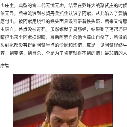
的少庄主，典型的富二代无忧无虑，结果在乔峰大战聚贤庄的时
无依无靠，后来流浪到被契丹兵抓住认识了阿紫，从此陷入了爱
情愿付出，被阿紫用烧红的铁头面具毁容带着铁头盔，后来又情
毒虫吸血，差点没被毒死。虽然练就了易筋经，结果到了丐帮还
眼睛挖出来个阿紫换眼睛，最后阿紫自杀他也撞山自杀了，所做
从头到尾都没有得到阿紫半点的怜悯和珍惜，真是一见阿紫误终
毁容，到变瞎，到自杀，全是为了肯定就得不到的情！最悲情的
鸠摩智