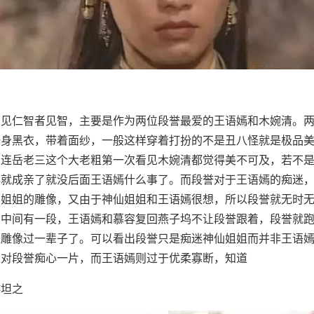
者见仁智者见智，主要是作为两位段誉最爱的王语嫣和木婉清。
一身黑衣，带着面纱，一般这样穿着打扮的不是丑八怪就是极品
，连岳老三这个大老粗第一次看见木婉清都觉得美不可及，若不
早就成亲了就没后面王语嫣什么事了。而段誉对于王语嫣的痴迷
仙姐姐的雕像，又由于神仙姐姐和王语嫣很想，所以段誉就无时
。中间有一段，王语嫣和慕容复回燕子坞不让段誉跟着，段誉就
姐雕像过一辈子了。可以看出段誉只是痴迷神仙姐姐而并非王语
恨对段誉痴心一片，而王语嫣则过于优柔寡断，知道
游坦之