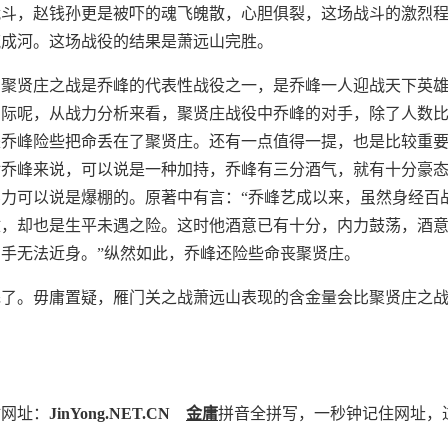
战斗，赵钱孙更是被吓的魂飞魄散，心胆俱裂，这场战斗的激烈
流成河。这场战役的结果是萧远山完胜。
？聚贤庄之战是乔峰的代表性战役之一，是乔峰一人迎战天下英
实际呢，从战力分析来看，聚贤庄战役中乔峰的对手，除了人数
是乔峰险些把命丢在了聚贤庄。还有一点值得一提，也是比较重
对乔峰来说，可以说是一种加持，乔峰有三分酒气，就有十分豪
力可以说是爆棚的。原著中有言：“乔峰艺成以来，虽然身经百
敌，却也是生平未遇之险。这时他酒意已有十分，内力鼓荡，酒
手无法近身。”纵然如此，乔峰还险些命丧聚贤庄。
完了。毋庸置疑，雁门关之战萧远山表现的含金量会比聚贤庄之
站网址：
JinYong.NET.CN
金庸
拼音全拼写，一秒钟记住网址，