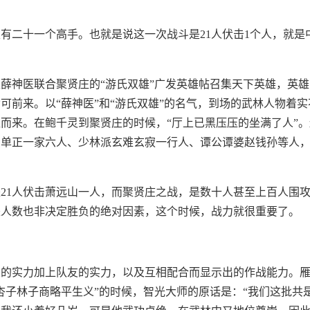
有二十一个高手。也就是说这一次战斗是21人伏击1个人，就是
薛神医联合聚贤庄的“游氏双雄”广发英雄帖召集天下英雄，英
可前来。以“薛神医”和“游氏双雄”的名气，到场的武林人物着
而来。在鲍千灵到聚贤庄的时候，“厅上已黑压压的坐满了人”
、单正一家六人、少林派玄难玄寂一行人、谭公谭婆赵钱孙等人
21人伏击萧远山一人，而聚贤庄之战，是数十人甚至上百人围
是人数也非决定胜负的绝对因素，这个时候，战力就很重要了。
人的实力加上队友的实力，以及互相配合而显示出的作战能力。
杏子林子商略平生义”的时候，智光大师的原话是：“我们这批共