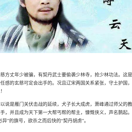
玄慈方丈年少被骗，有契丹武士要偷袭少林寺，抢少林功法。这
责任感的玄慈可定会出手的。况且辽宋两国关系紧张，守土护国
战！
可以说是雁门关伏击战的延续，犬子长大成虎，萧峰通过师父的
高手，并且成为天下第一大帮丐帮的帮主，慷慨侠义，声名鹊起
必异”的旗号，欲杀之而后快的“契丹胡虏”。