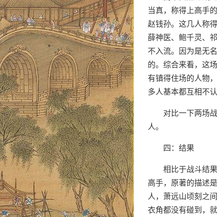
当真，称得上高手
赵钱孙。这几人称
薛神医、鲍千灵、
不入流。因为是无
的。综合来看，这
有镇得住场的人物
多人基本都互相不
对比一下两场
人。
四：结果
相比于战斗结
高手，原著的描述是
人，萧远山顷刻之
衣角都没有碰到，