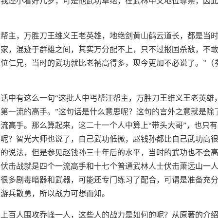
比我还小着好几岁，可是他武功卓绝，在武林中又地位尊崇，因
。
汪帮主，万胜刀王维义王老英雄，地绝剑黄山鹤云道长，都是当
出家，混迹于群雄之间，其实万分配不上，只不过报国杀敌，不
位仁兄，当时的武功就比老衲高得多，现今更加不必说了。”（
）
话中有这么一句“这批人中丐帮汪帮主，万胜刀王维义王老英雄
第一流的高手。”这句话是什么意思呢？这句的言外之意就是除
流高手。那么算起来，这二十一个人中算上“带头大哥”，也只
平呢？智光大师也说了，自己武功低微，赵钱孙都比自己武功高
虚的说法，但是参见赵钱孙三十年后的水平，当时的武功也不会
关伏击战就是四个一流高手和十七个普通武林人士伏击萧远山一
了很多剧毒暗器和武器，可能还专门练习了配合，可谓是准备充
是游兵散勇，所以战力可想而知。
是上百人围攻乔峰一人，这些人的战力是如何的呢？从原著的介