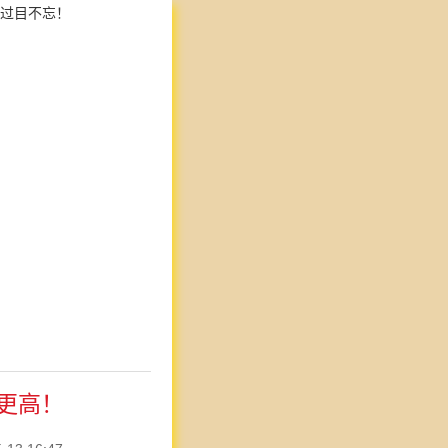
过目不忘！
更高！