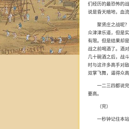
们经历的最恐怖的
说是昏天暗地，血
聚贤庄之战呢
众津津乐道，但是
有限。但是结果却
战之前喝酒了。酒
几十碗酒之后，战斗
时与这许多高手对
双掌飞舞，逼得众高
一二三四都说
要高。
（完）
一秒钟记住本