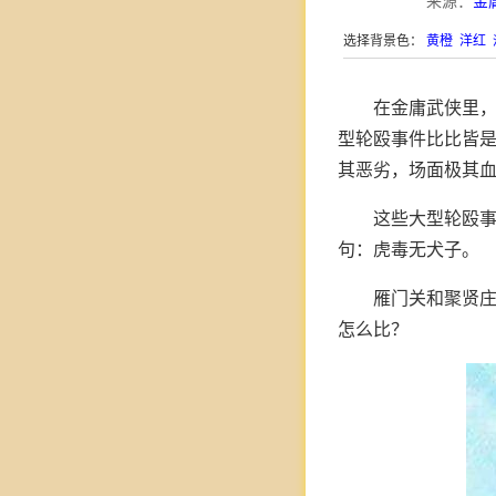
来源：
金
选择背景色：
黄橙
洋红
在金庸武侠里
型轮殴事件比比皆
其恶劣，场面极其
这些大型轮殴
句：虎毒无犬子。
雁门关和聚贤
怎么比？