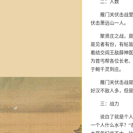
二：人数
雁门关伏击战里
伏击萧远山一人。
聚贤庄之战，是
是见者有份，有帖皆
着结交阎王敌薛神医
为首丐帮各位长老
于鲍千灵到庄。
雁门关伏击战是
好汉不敌人多，但
三：战力
说白了就是个
一个人什么水平？“