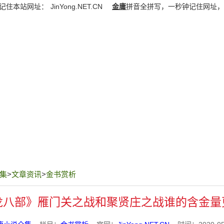
记住本站网址：
JinYong.NET.CN
金庸
拼音全拼写，一秒钟记住网址，
集
>
文章资讯
>
金书赏析
龙八部》雁门关之战和聚贤庄之战谁的含金量