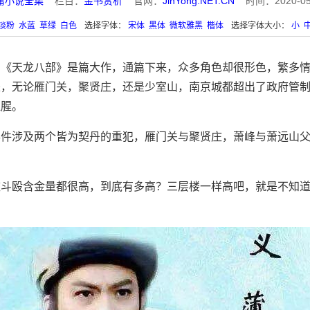
庸小说全集
栏目：
金书赏析
官网：
JinYong.NET.CN
时间：2020-05-1
淡粉
水蓝
草绿
白色
选择字体：
宋体
黑体
微软雅黑
楷体
选择字体大小：
小
，《天龙八部》是篇大作，通篇下来，众多角色却很形色，繁多
是，无论雁门关，聚贤庄，还是少室山，南京城都超出了政府管
血腥。
事件涉及两个皆为契丹的重犯，雁门关与聚贤庄，萧峰与萧远山
庄斗殴含金量都很高，到底有多高？三层楼一样高吧，就是不知