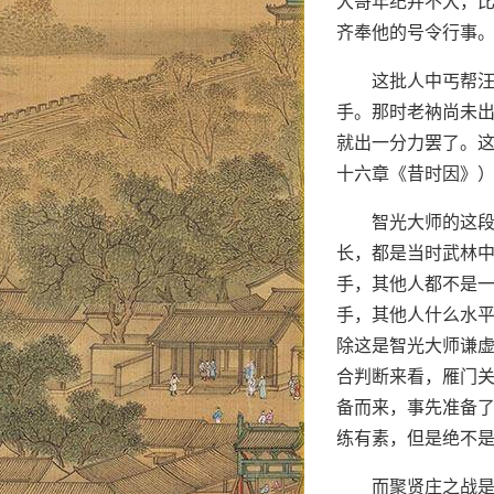
大哥年纪并不大，
齐奉他的号令行事
这批人中丐帮
手。那时老衲尚未
就出一分力罢了。这
十六章《昔时因》
智光大师的这段
长，都是当时武林中
手，其他人都不是一
手，其他人什么水
除这是智光大师谦
合判断来看，雁门
备而来，事先准备
练有素，但是绝不
而聚贤庄之战