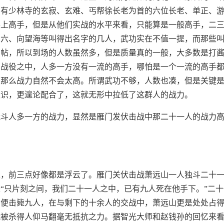
的有少林寺的玄寂、玄难、丐帮徐长老为首的六位长老、单正、
得上高手，但是从他们实战的水平来看，只能算是一般高手，二
祁六、向望海等叫得出名字的几人，武功实在不值一提，而那些
名帖，所以到场的人数虽然多，但是质量真的一般，大多数是打
场战役之中，人多一方没有一流的高手，哪怕是一个一流的高手
，那么战力自然不会太高。所谓武功不够，人数也凑，但是关键
认识，更遑论配合了，这就无形中拉低了这群人的战力。
战斗人多一方的战力，显然是雁门发伏击战中那二十一人的战力
果，前三点好像都是浮云了。雁门关伏击战萧远山一人独斗二十
“只片刻之间，我们二十一人之中，已有九人死在他手下。”二
间便击毙九人，在与剩下的十余人的交战中，萧远山更是处处占
就被杀得人仰马翻毫无抵抗之力。据智光大师和赵钱孙的回忆来