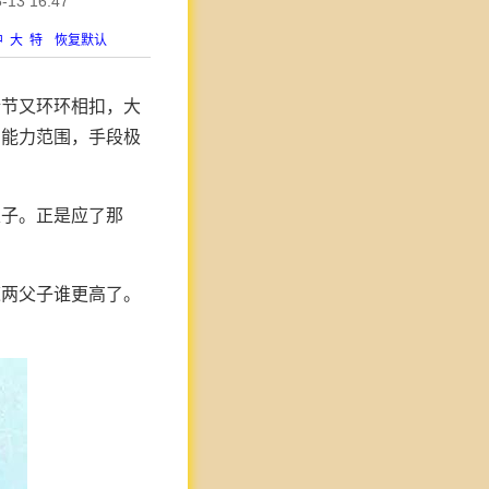
3 16:47
中
大
特
恢复默认
情节又环环相扣，大
制能力范围，手段极
父子。正是应了那
道两父子谁更高了。