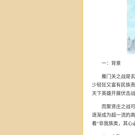
一：背景
雁门关之战是
少轻狂又富有民族
天下英雄开展伏击
而聚贤庄之战
逐渐成为超一流的
着“非我族类，其心