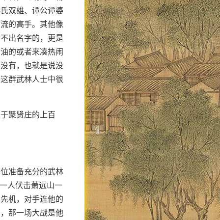
游氏双雄、谭公谭婆
三流的高手。其他像
叫不出名字的，更是
酱油的或者来凑热闹
都没有，也就是说没
是这群武林人士中很
高于聚贤庄的上百
一位准备充分的武林
十一人伏击萧远山一
得先机，对手连他的
看，那一场大战是他