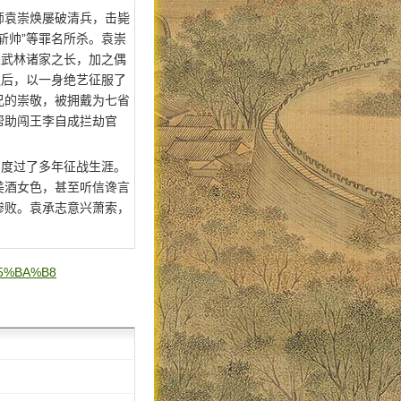
师袁崇焕屡破清兵，击毙
斩帅”等罪名所杀。袁崇
采武林诸家之长，加之偶
之后，以一身绝艺征服了
兄的崇敬，被拥戴为七省
帮助闯王李自成拦劫官
，度过了多年征战生涯。
美酒女色，甚至听信谗言
惨败。袁承志意兴萧索，
%E5%BA%B8