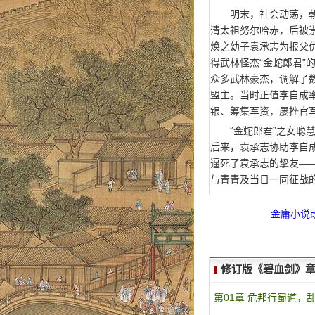
明末，社会动荡，
清太祖努尔哈赤，后被
焕之幼子袁承志为报父
得武林怪杰“金蛇郎君
众多武林豪杰，调解了
盟主。当时正值李自成
银、筹集军资，屡挫官
“金蛇郎君”之女
后来，袁承志协助李自
逼死了袁承志的挚友—
与青青及当日一同征战
金庸小说
修订版《碧血剑》
第01章 危邦行蜀道，