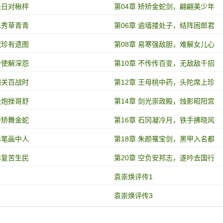
长日对楸枰
第04章 矫矫金蛇剑，翩翩美少年
水秀草青青
第06章 逾墙搂处子，结阵困郎君
藏珍有遗图
第08章 易寒强敌胆，难解女儿心
一使解深怨
第10章 不传传百变，无敌敌千招
间关百战时
第12章 王母桃中药，头陀席上珍
毁炮挫哥舒
第14章 剑光崇政殿，烛影昭阳宫
矫矫舞金蛇
第16章 石冈凝冷月，铁手拂晓风
彩笔画中人
第18章 朱颜罹宝剑，黑甲入名都
亦复苦生民
第20章 空负安邦志，遂吟去国行
袁崇焕评传1
袁崇焕评传3