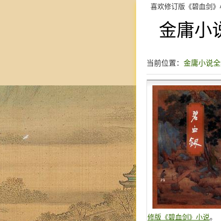
喜欢修订版《碧血剑》
金庸小
当前位置：
金庸小说全
修版《碧血剑》小说
。