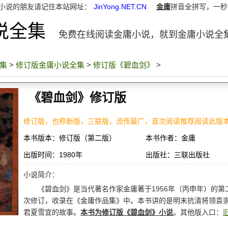
小说的朋友请记住本站网址：
JinYong.NET.CN
金庸
拼音全拼写，一秒
说全集
免费在线阅读金庸小说，就到金庸小说全
集
>
修订版金庸小说全集
>
修订版《碧血剑》
>
《碧血剑》修订版
修订版，也称新版，三联版，流传最广，首次阅读推荐阅读此版
本书版本：修订版（第二版）
本书作者：金庸
出版时间：1980年
出版社：三联出版社
小说简介：
《碧血剑》是当代著名作家金庸著于1956年（丙申年）的
次修订，收录在《金庸作品集》中。本书讲的是明末抗清将领袁
君夏雪宜的故事。
本书为修订版《碧血剑》小说
。其他版入口：