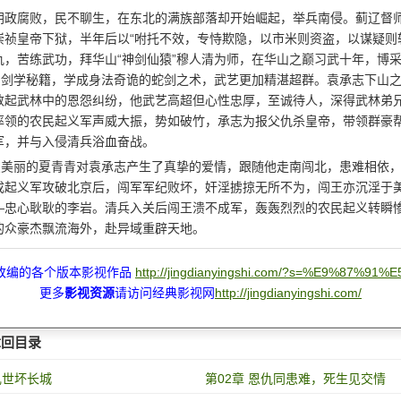
朝政腐败，民不聊生，在东北的满族部落却开始崛起，举兵南侵。蓟辽督
崇祯皇帝下狱，半年后以“咐托不效，专恃欺隐，以市米则资盗，以谋疑则
仇，苦练武功，拜华山“神剑仙猿”穆人清为师，在华山之巅习武十年，博
”的剑学秘籍，学成身法奇诡的蛇剑之术，武艺更加精湛超群。袁承志下山
数起武林中的恩怨纠纷，他武艺高超但心性忠厚，至诚待人，深得武林弟
率领的农民起义军声威大振，势如破竹，承志为报父仇杀皇帝，带领群豪
军，并与入侵清兵浴血奋战。
聪慧美丽的夏青青对袁承志产生了真挚的爱情，跟随他走南闯北，患难相依
成起义军攻破北京后，闯军军纪败坏，奸淫掳掠无所不为，闯王亦沉淫于
—忠心耿耿的李岩。清兵入关后闯王溃不成军，轰轰烈烈的农民起义转瞬
的众豪杰飘流海外，赴异域重辟天地。
改编的各个版本影视作品
http://jingdianyingshi.com/?s=%E9%87%91
更多
影视资源
请访问经典影视网
http://jingdianyingshi.com/
章回目录
乱世坏长城
第02章 恩仇同患难，死生见交情