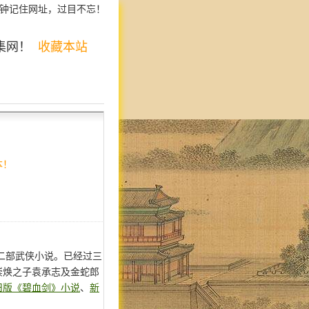
钟记住网址，过目不忘！
集网！
收藏本站
本！
第二部武侠小说。已经过三
崇焕之子袁承志及金蛇郎
旧版《碧血剑》小说
、
新