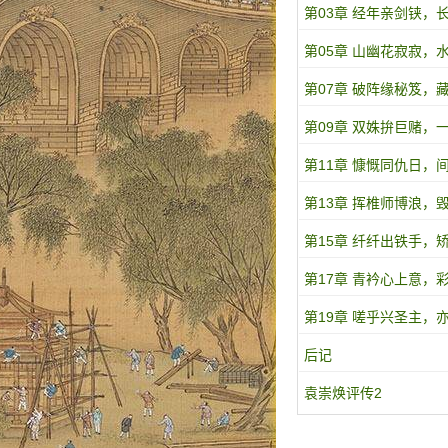
第03章 经年亲剑铗，
第05章 山幽花寂寂，
第07章 破阵缘秘笈，
第09章 双姝拚巨赌，
第11章 慷慨同仇日，
第13章 挥椎师博浪，
第15章 纤纤出铁手，
第17章 青衿心上意，
第19章 嗟乎兴圣主，
后记
袁崇焕评传2