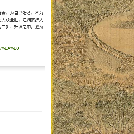
我素，为自己活著，不为
女大获全胜，江湖道统大
的曲折、奸谋之中，逐渐
%E5%BA%B8