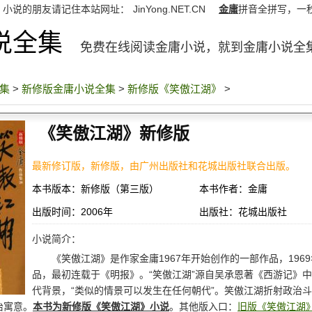
》小说的朋友请记住本站网址：
JinYong.NET.CN
金庸
拼音全拼写，一
说全集
免费在线阅读金庸小说，就到金庸小说全
集
>
新修版金庸小说全集
>
新修版《笑傲江湖》
>
《笑傲江湖》新修版
最新修订版，新修版，由广州出版社和花城出版社联合出版。
本书版本：新修版（第三版）
本书作者：金庸
出版时间：2006年
出版社：花城出版社
小说简介：
《笑傲江湖》是作家金庸1967年开始创作的一部作品，196
品，最初连载于《明报》。“笑傲江湖”源自吴承恩著《西游记》
代背景，“类似的情景可以发生在任何朝代”。笑傲江湖折射政治
治寓意。
本书为新修版《笑傲江湖》小说
。其他版入口：
旧版《笑傲江湖