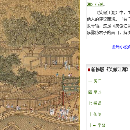
湖》小说
。
《笑傲江湖》中，
他人的评议而活。「名
败亏输，这是《笑傲江
暴露伪君子的面目，解
金庸小说
新修版《笑傲江湖
一 灭门
四 坐斗
七 授谱
十 传剑
十三 学琴