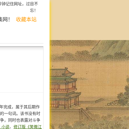
秒钟记住网址，过目不
忘！
集网！
收藏本站
9年完成，属于其后期作
中的一句词。该书没有时
斗争，同时也表露对斗争
》小说
、
修订版《笑傲江