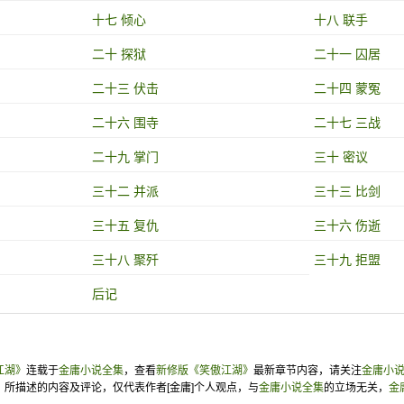
十七 倾心
十八 联手
二十 探狱
二十一 囚居
二十三 伏击
二十四 蒙冤
二十六 围寺
二十七 三战
二十九 掌门
三十 密议
三十二 并派
三十三 比剑
三十五 复仇
三十六 伤逝
三十八 聚歼
三十九 拒盟
后记
江湖》
连载于
金庸小说全集
，查看
新修版《笑傲江湖》
最新章节内容，请关注
金庸小
》
所描述的内容及评论，仅代表作者[金庸]个人观点，与
金庸小说全集
的立场无关，
金