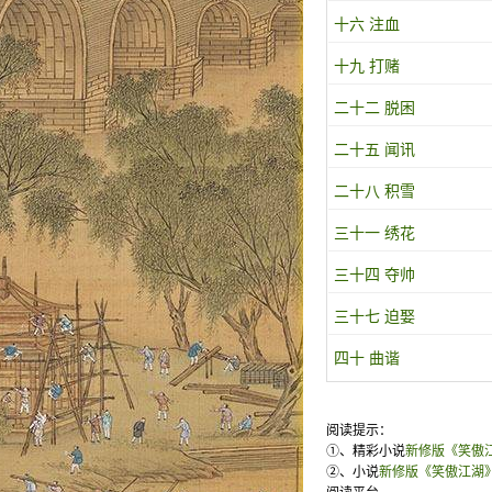
十六 注血
十九 打赌
二十二 脱困
二十五 闻讯
二十八 积雪
三十一 绣花
三十四 夺帅
三十七 迫娶
四十 曲谐
阅读提示：
①、精彩小说
新修版《笑傲
②、小说
新修版《笑傲江湖