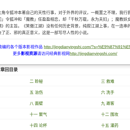
主角令狐冲本著自己的天性行事，对于外界的评议，一概置之不理，我行
门」令狐冲和「魔教」任盈盈相恋，却「千秋万载，永为夫妇」；魔教妖
湖》的主旨。《笑傲江湖》没有任何历史背景，纯叙江湖上事，在一连串
决了正、邪的真正意义，这是一部写尽人性的小说。
改编的各个版本影视作品
http://jingdianyingshi.com/?s=%E9%87%91
更多
影视资源
请访问经典影视网
http://jingdianyingshi.com/
》章回目录
二 聆秘
三 救难
五 治伤
六 洗手
八 面壁
九 邀客
十一 聚气
十二 围攻
十四 论杯
十五 灌药