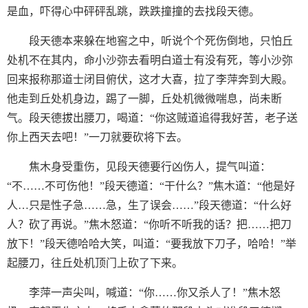
是血，吓得心中砰砰乱跳，跌跌撞撞的去找段天德。
段天德本来躲在地窖之中，听说个个死伤倒地，只怕丘
处机不在其内，命小沙弥去看明白道士有没有死，等小沙弥
回来报称那道士闭目俯伏，这才大喜，拉了李萍奔到大殿。
他走到丘处机身边，踢了一脚，丘处机微微喘息，尚未断
气。段天德拔出腰刀，喝道：“你这贼道追得我好苦，老子送
你上西天去吧！”一刀就要砍将下去。
焦木身受重伤，见段天德要行凶伤人，提气叫道：
“不……不可伤他！”段天德道：“干什么？”焦木道：“他是好
人…只是性子急……急，生了误会……”段天德道：“什么好
人？砍了再说。”焦木怒道：“你听不听我的话？把……把刀
放下！”段天德哈哈大笑，叫道：“要我放下刀子，哈哈！”举
起腰刀，往丘处机顶门上砍了下来。
李萍一声尖叫，喊道：“你……你又杀人了！”焦木怒