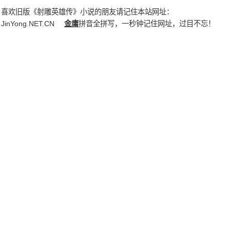
喜欢旧版《射雕英雄传》小说的朋友请记住本站网址：
JinYong.NET.CN
金庸
拼音全拼写，一秒钟记住网址，过目不忘！