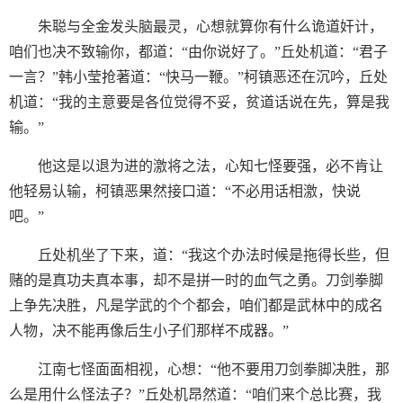
朱聪与全金发头脑最灵，心想就算你有什么诡道奸计，
咱们也决不致输你，都道：“由你说好了。”丘处机道：“君子
一言？”韩小莹抢著道：“快马一鞭。”柯镇恶还在沉吟，丘处
机道：“我的主意要是各位觉得不妥，贫道话说在先，算是我
输。”
他这是以退为进的激将之法，心知七怪要强，必不肯让
他轻易认输，柯镇恶果然接口道：“不必用话相激，快说
吧。”
丘处机坐了下来，道：“我这个办法时候是拖得长些，但
赌的是真功夫真本事，却不是拼一时的血气之勇。刀剑拳脚
上争先决胜，凡是学武的个个都会，咱们都是武林中的成名
人物，决不能再像后生小子们那样不成器。”
江南七怪面面相视，心想：“他不要用刀剑拳脚决胜，那
么是用什么怪法子？”丘处机昂然道：“咱们来个总比赛，我