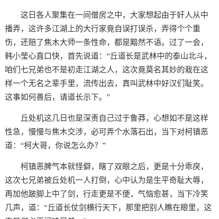
这日各人聚集在一间僧房之中，大家想起由于奸人从中
播弄，这许多江湖上的大行家竟自误打误杀，弄得个个重
伤，还赔了焦木大师一条性命，都是黯然不语。过了一会，
韩小莹心直口快，首先说道：“丘道长是武林中的泰山北斗，
咱们七兄弟也不是初走江湖之人，这次竟莫名其妙的栽在这
样一个无名之辈手里，流传出去，真叫武林中好汉们耻笑。
这事如何善后，请道长示下。”
丘处机这几日也是深责自己过于鲁莽，心想如不是这样
性急，慢慢与焦木交涉，必可弄个水落石出，当下对柯镇恶
道：“柯大哥，你说怎么办？”
柯镇恶脾气本就怪僻，瞎了双眼之后，更是十分乖戾，
这次七兄弟被丘处机一人打倒，心中认为是生平奇耻大辱，
再加他跛脚上中了剑，行走更是不便，气恼愈甚，当下冷笑
几声，道：“丘道长仗剑横行天下，那里把别人瞧在眼里，这