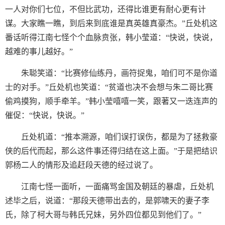
一人对你们七位，不但比武功，还得比谁更有耐心更有计
谋。大家瞧一瞧，到后来到底谁是真英雄真豪杰。”丘处机这
番话听得江南七怪个个血脉贲张，韩小莹道：“快说，快说，
越难的事儿越好。”
朱聪笑道：“比赛修仙练丹，画符捉鬼，咱们可不是你道
士的对手。”丘处机也笑道：“贫道也决不会想与朱二哥比赛
偷鸡摸狗，顺手牵羊。”韩小莹嘻嘻一笑，跟著又一迭连声的
催促：“快说，快说。”
丘处机道：“推本溯源，咱们误打误伤，都是为了拯救豪
侠的后代而起，那么这件事还得归结在这上面。”于是把结识
郭杨二人的情形及追赶段天德的经过说了。
江南七怪一面听，一面痛骂金国及朝廷的暴虐，丘处机
述毕之后，说道：“那段天德带出去的，是郭啸天的妻子李
氏，除了柯大哥与韩氏兄妹，另外四位都见到他们了。”