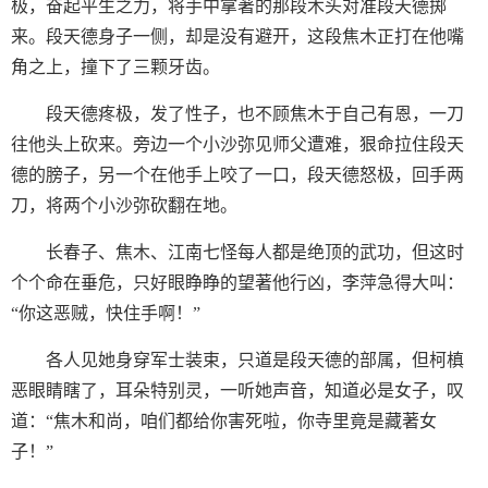
极，奋起平生之力，将手中拿著的那段木头对准段天德掷
来。段天德身子一侧，却是没有避开，这段焦木正打在他嘴
角之上，撞下了三颗牙齿。
段天德疼极，发了性子，也不顾焦木于自己有恩，一刀
往他头上砍来。旁边一个小沙弥见师父遭难，狠命拉住段天
德的膀子，另一个在他手上咬了一口，段天德怒极，回手两
刀，将两个小沙弥砍翻在地。
长春子、焦木、江南七怪每人都是绝顶的武功，但这时
个个命在垂危，只好眼睁睁的望著他行凶，李萍急得大叫：
“你这恶贼，快住手啊！”
各人见她身穿军士装束，只道是段天德的部属，但柯槙
恶眼睛瞎了，耳朵特别灵，一听她声音，知道必是女子，叹
道：“焦木和尚，咱们都给你害死啦，你寺里竟是藏著女
子！”