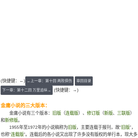
(快捷键：←)
←上一章：第十回 两败俱伤
章回目录
(快捷键：→)
下一章：第十二回 万里追纵→
金庸小说的三大版本：
金庸小说有三个版本：
旧版
（
连载版
）、
修订版
（
新版
、
三联版
）
和
新修版
。
1955年至1972年的小说稿称为
旧版
，主要连载于报刊，故“
旧版
”，
也称“
连载版
”。连载后的各小说又出现了许多没有版权的单行本，现大多