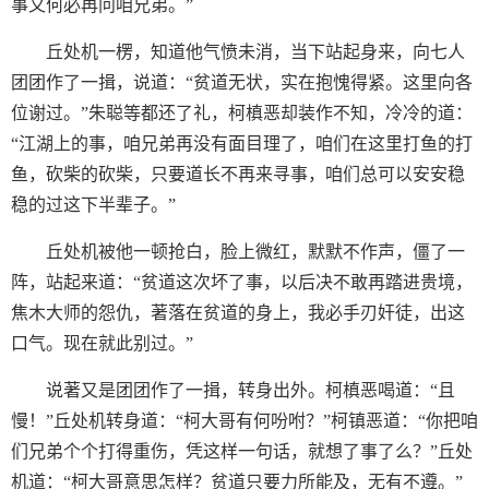
事又何必再问咱兄弟。”
丘处机一楞，知道他气愤未消，当下站起身来，向七人
团团作了一揖，说道：“贫道无状，实在抱愧得紧。这里向各
位谢过。”朱聪等都还了礼，柯槙恶却装作不知，冷冷的道：
“江湖上的事，咱兄弟再没有面目理了，咱们在这里打鱼的打
鱼，砍柴的砍柴，只要道长不再来寻事，咱们总可以安安稳
稳的过这下半辈子。”
丘处机被他一顿抢白，脸上微红，默默不作声，僵了一
阵，站起来道：“贫道这次坏了事，以后决不敢再踏进贵境，
焦木大师的怨仇，著落在贫道的身上，我必手刃奸徒，出这
口气。现在就此别过。”
说著又是团团作了一揖，转身出外。柯槙恶喝道：“且
慢！”丘处机转身道：“柯大哥有何吩咐？”柯镇恶道：“你把咱
们兄弟个个打得重伤，凭这样一句话，就想了事了么？”丘处
机道：“柯大哥意思怎样？贫道只要力所能及，无有不遵。”