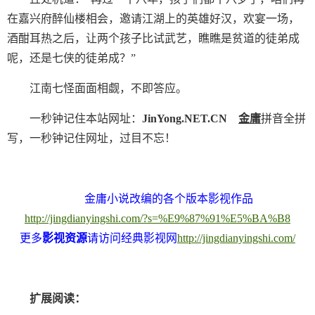
在嘉兴府醉仙楼相会，邀请江湖上的英雄好汉，欢宴一场，
酒酣耳热之后，让两个孩子比试武艺，瞧瞧是贫道的徒弟成
呢，还是七侠的徒弟成？”
江南七怪面面相觑，不即答应。
一秒钟记住本站网址：
JinYong.NET.CN
金庸
拼音全拼
写，一秒钟记住网址，过目不忘！
金庸小说改编的各个版本影视作品
http://jingdianyingshi.com/?s=%E9%87%91%E5%BA%B8
更多
影视资源
请访问经典影视网
http://jingdianyingshi.com/
扩展阅读：