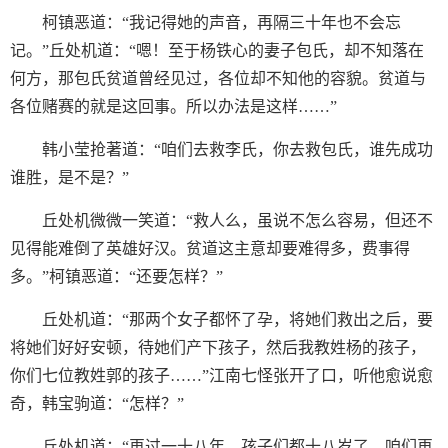
柯镇恶道：“我记得她的声音，再隔三十年也不会忘
记。”丘处机道：“嗯！至于杨铁心的妻子包氏，却不知落在
何方，那包氏贫道曾经见过，各位却不知他的容貌。贫道与
各位赌赛的就是这回事。所以办法是这样……”
韩小莹抢著道：“咱们去救李氏，你去救包氏，谁先成功
谁胜，是不是？”
丘处机微微一笑道：“救人么，虽说不怎么容易，但还不
见得能难倒了英雄好汉。贫道这主意却要难得多，费事得
多。”柯镇恶道：“还要怎样？”
丘处机道：“那两个女子都怀了孕，将她们救出之后，要
将她们好好安顿，待她们产下孩子，然后我教姓杨的孩子，
你们七位教姓郭的孩子……”江南七怪张开了口，听他愈说愈
奇，韩宝驹道：“怎样？”
丘处机道：“再过一十八年，孩子们都十八岁了，咱们再