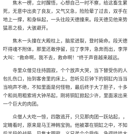
焦木一楞，立时醒悟，心想自己一时不察，给这畜生累
死，无意中出卖了良友，又气又急，险险晕了过去，双手在
地上一撑，和身纵起，一头往段天德撞来。段天德见他来势
猛恶之极，大骇避开。
焦木一头撞在大殿柱上，脑浆迸裂，登时毙命。段天德
吓得魂不附体，那里还敢停留，拉了李萍，急奔而出，李萍
大叫：“救命啊，我不去，救命啊！”终于声音越来越远。
寺里众僧见住持圆寂，个个放声大哭，当下替受伤的人
包扎伤口，抬到客舍里的床上。忽听见巨钟下的铜缸内当当
当响声不绝，不知里面是何怪物，最后终于大了胆子，十多
个和尚用粗索将大钟吊起，刚将铜缸掀起少许，里面滚出来
一个巨大的肉团。
众僧人大吃一惊，四散逃开，只见那肉团一跃站起，，
定睛看时，原来是马王神韩宝驹。他被罩在铜缸之中，不知
后半段的战局，见焦木圆寂，义兄弟个个受伤，急得哇哇大