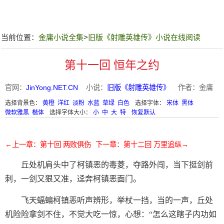
当前位置：
金庸小说全集
>
旧版《射雕英雄传》小说在线阅读
第十一回 恒年之约
官网：
JinYong.NET.CN
小说：
旧版《射雕英雄传》
作者：金庸
选择背景色：
黄橙
洋红
淡粉
水蓝
草绿
白色
选择字体：
宋体
黑体
微软雅黑
楷体
选择字体大小：
小
中
大
特
恢复默认
←上一章：第十回 两败俱伤
下一章：第十二回 万里追纵→
丘处机肩头中了柯镇恶的毒菱，夺路外闯，当下挺剑前
刺，一剑又狠又准，迳奔柯镇恶面门。
飞天蝠蝙柯镇恶听声辨形，举杖一挡，当的一声，丘处
机险险拿剑不住，不觉大吃一惊，心想：“怎么这瞎子内功如