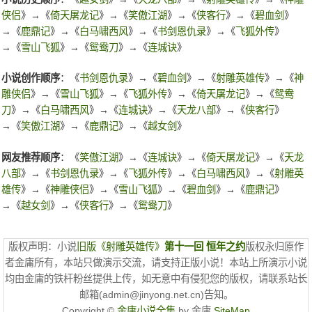
侠侣
》→《
倚天屠龙记
》→《
笑傲江湖
》→《
侠客行
》→《
碧血剑
》
→《
鹿鼎记
》→《
白马啸西风
》→《
书剑恩仇录
》→《
飞狐外传
》
→《
雪山飞狐
》→《
鸳鸯刀
》→《
连城诀
》
小说创作顺序
：《
书剑恩仇录
》→《
碧血剑
》→《
射雕英雄传
》→《
神
雕侠侣
》→《
雪山飞狐
》→《
飞狐外传
》→《
倚天屠龙记
》→《
鸳鸯
刀
》→《
白马啸西风
》→《
连城诀
》→《
天龙八部
》→《
侠客行
》
→《
笑傲江湖
》→《
鹿鼎记
》→《
越女剑
》
网友推荐顺序
：《
笑傲江湖
》→《
连城诀
》→《
倚天屠龙记
》→《
天龙
八部
》→《
书剑恩仇录
》→《
飞狐外传
》→《
白马啸西风
》→《
射雕英
雄传
》→《
神雕侠侣
》→《
雪山飞狐
》→《
碧血剑
》→《
鹿鼎记
》
→《
越女剑
》→《
侠客行
》→《
鸳鸯刀
》
版权声明：小说
旧版《射雕英雄传》
第十一回 恒年之约
版权永归原作
者金庸所有，本站只做演示交流，请支持正版小说！本站上所演示小说
均由金庸的铁杆粉丝提供上传，如无意中有侵犯您的版权，请联系站长
邮箱(admin@jinyong.net.cn)告知。
Copyright ©
金庸小说全集
by 金庸
SiteMap