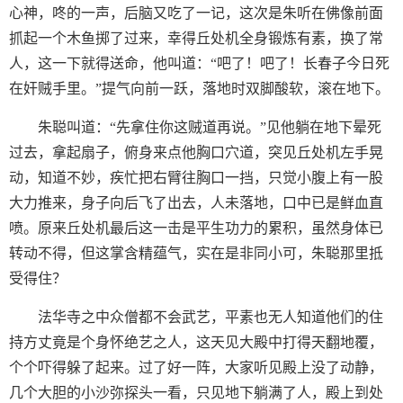
心神，咚的一声，后脑又吃了一记，这次是朱听在佛像前面
抓起一个木鱼掷了过来，幸得丘处机全身锻炼有素，换了常
人，这一下就得送命，他叫道：“吧了！吧了！长春子今日死
在奸贼手里。”提气向前一跃，落地时双脚酸软，滚在地下。
朱聪叫道：“先拿住你这贼道再说。”见他躺在地下晕死
过去，拿起扇子，俯身来点他胸口穴道，突见丘处机左手晃
动，知道不妙，疾忙把右臂往胸口一挡，只觉小腹上有一股
大力推来，身子向后飞了出去，人未落地，口中已是鲜血直
喷。原来丘处机最后这一击是平生功力的累积，虽然身体已
转动不得，但这掌含精蕴气，实在是非同小可，朱聪那里抵
受得住？
法华寺之中众僧都不会武艺，平素也无人知道他们的住
持方丈竟是个身怀绝艺之人，这天见大殿中打得天翻地覆，
个个吓得躲了起来。过了好一阵，大家听见殿上没了动静，
几个大胆的小沙弥探头一看，只见地下躺满了人，殿上到处