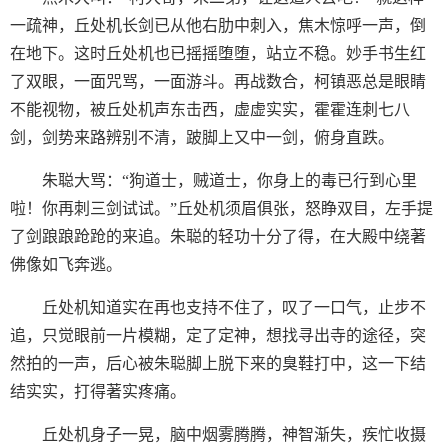
一疏神，丘处机长剑已从他右肋中刺入，焦木惊呼一声，倒
在地下。这时丘处机也已摇摇堕堕，站立不稳。妙手书生红
了双眼，一面咒骂，一面游斗。再战数合，柯镇恶总是眼睛
不能视物，被丘处机声东击西，虚虚实实，霍霍连刺七八
剑，剑势来路辨别不清，跛脚上又中一剑，俯身直跌。
朱聪大骂：“狗道士，贼道士，你身上的毒已行到心里
啦！你再刺三剑试试。”丘处机须眉俱张，怒睁双目，左手提
了剑踉踉跄跄的来追。朱聪的轻功十分了得，在大殿中绕著
佛像如飞奔逃。
丘处机知道实在再也支持不住了，叹了一口气，止步不
追，只觉眼前一片模糊，定了定神，想找寻出寺的途径，突
然拍的一声，后心被朱聪脚上脱下来的臭鞋打中，这一下结
结实实，打得著实疼痛。
丘处机身子一晃，脑中烟雾腾腾，神智渐失，疾忙收摄