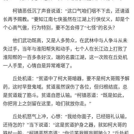
柯镇恶低沉了声音说道：“这口气咱们咽不下去，还请道
长再予赐教。”要知江南七侠虽然在江湖上行侠仗义，却是个
个心高气傲，行为特别，要不怎会得了“七怪”的名头？
他们武功既高，又是人多势众，在武林中与人争斗从未
失过手，当年与淮阳帮失和动手，七个人在长江边上打败了
淮阳帮的一百多条好汉，端的名震江湖，这一次败在丘处机
一人手里，心情自是异常难堪了。
丘处机道：“贫道中了柯大哥暗器，要不是柯大哥赐予解
药，这时早登鬼域。贫道虽然误伤了各位，但归根结底，总
是贫道栽了筋斗。贫道自愿认输。”柯镇恶道：“既是如此，
你把背上之剑留在这里，咱们就放你走。”
丘处机怒气上冲，心想：“我给你面子，已经赔礼认输，
还待怎的？”当下说道：“这是贫道护身之器，就如柯大哥的
铁杖一般。”柯镇恶怒声道：“你讥笑我眼盲脚跛么？”丘处机