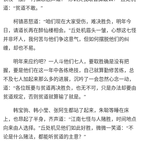
道：“贫道不敢。”
柯镇恶怒道：“咱们现在大家受伤，难决胜负，明年今
日，请道长再在醉仙楼相会。”丘处机眉头一皱，心想这七怪
并非坏人，我何苦与他们争这意气，但如何摆脱他们的纠
缠，却也不易。
明年来应约吧？一人斗他们七人，要取胜确是没有把
握，要是他们在这一年中各练绝技，自己就算勤修苦练，总
不及七人加起来那么多的进展，沉吟了一会忽然心念一动，
道：“各位既要与贫道再决胜负，也无不可，只是办法却要由
贫道规定，否则贫道就算输了就是。”
韩宝驹、韩小莹、张阿生都站了起来，朱聪等睡在床
上，也昂起了半身，齐声道：“江南七怪与人赌胜，时间地点
向来由人选择。”丘处机见他们如此好胜，微微一笑道：“不
论是什么赌法，都能听贫道的主意？”