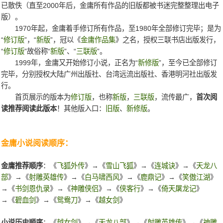
已散佚（直至2000年后，金庸所有作品的旧版都被书迷完整整理出电子
版）。
1970年起，金庸着手修订所有作品，至1980年全部修订完毕；是为
“
修订版
”，“
新版
”，冠以《
金庸作品集
》之名，授权三联书店出版发行，
“
修订版
”故俗称“
新版
”、“
三联版
”。
1999年，金庸又开始修订小说，正名为“
新修版
”，至今已全部修订
完毕，分别授权大陆广州出版社、台湾远流出版社、香港明河社出版发
行。
首页展示的版本为
修订版
，也称
新版
，
三联版
，流传最广，
首次阅
读推荐阅读此版本
！其他版入口：
旧版
、
新修版
。
金庸小说阅读顺序：
金庸推荐顺序
：《
飞狐外传
》→《
雪山飞狐
》→《
连城诀
》→《
天龙八
部
》→《
射雕英雄传
》→《
白马啸西风
》→《
鹿鼎记
》→《
笑傲江湖
》
→《
书剑恩仇录
》→《
神雕侠侣
》→《
侠客行
》→《
倚天屠龙记
》
→《
碧血剑
》→《
鸳鸯刀
》→《
越女剑
》
小说历史顺序
：《
越女剑
》→《
天龙八部
》→《
射雕英雄传
》→《
神雕