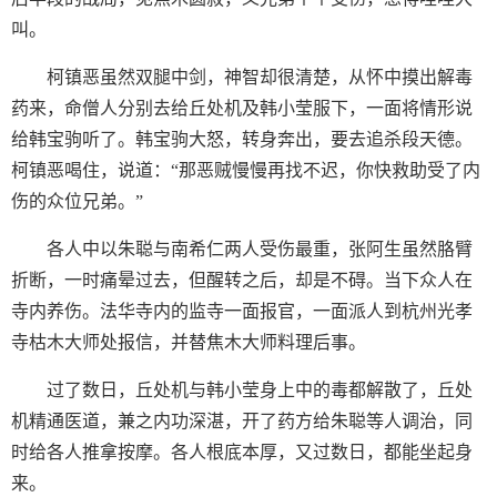
叫。
柯镇恶虽然双腿中剑，神智却很清楚，从怀中摸出解毒
药来，命僧人分别去给丘处机及韩小莹服下，一面将情形说
给韩宝驹听了。韩宝驹大怒，转身奔出，要去追杀段天德。
柯镇恶喝住，说道：“那恶贼慢慢再找不迟，你快救助受了内
伤的众位兄弟。”
各人中以朱聪与南希仁两人受伤最重，张阿生虽然胳臂
折断，一时痛晕过去，但醒转之后，却是不碍。当下众人在
寺内养伤。法华寺内的监寺一面报官，一面派人到杭州光孝
寺枯木大师处报信，并替焦木大师料理后事。
过了数日，丘处机与韩小莹身上中的毒都解散了，丘处
机精通医道，兼之内功深湛，开了药方给朱聪等人调治，同
时给各人推拿按摩。各人根底本厚，又过数日，都能坐起身
来。