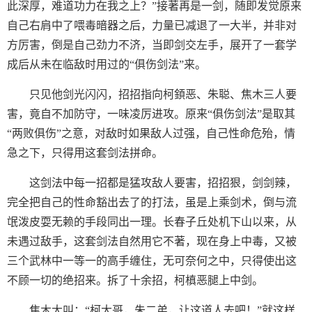
此深厚，难道功力在我之上？”接著再是一剑，随即发觉原来
自己右肩中了喂毒暗器之后，力量已减退了一大半，并非对
方厉害，倒是自己劲力不济，当即剑交左手，展开了一套学
成后从未在临敌时用过的“俱伤剑法”来。
只见他剑光闪闪，招招指向柯顉恶、朱聪、焦木三人要
害，竟自不加防守，一味凌厉进攻。原来“俱伤剑法”是取其
“两败俱伤”之意，对敌时如果敌人过强，自己性命危殆，情
急之下，只得用这套剑法拼命。
这剑法中每一招都是猛攻敌人要害，招招狠，剑剑辣，
完全把自己的性命豁出去了的打法，虽是上乘剑术，倒与流
氓泼皮耍无赖的手段同出一理。长春子丘处机下山以来，从
未遇过敌手，这套剑法自然用它不著，现在身上中毒，又被
三个武林中一等一的高手缠住，无可奈何之中，只得使出这
不顾一切的绝招来。拆了十余招，柯槙恶腿上中剑。
焦木大叫：“柯大哥，朱二弟，让这道人去吧！”就这样