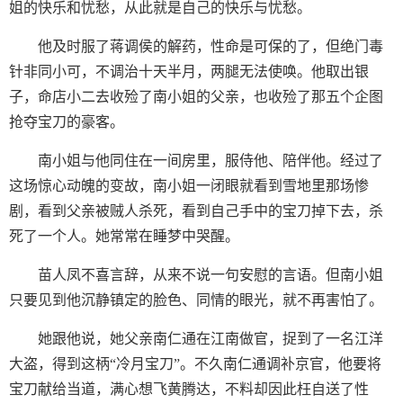
姐的快乐和忧愁，从此就是自己的快乐与忧愁。
他及时服了蒋调侯的解药，性命是可保的了，但绝门毒
针非同小可，不调治十天半月，两腿无法使唤。他取出银
子，命店小二去收殓了南小姐的父亲，也收殓了那五个企图
抢夺宝刀的豪客。
南小姐与他同住在一间房里，服侍他、陪伴他。经过了
这场惊心动魄的变故，南小姐一闭眼就看到雪地里那场惨
剧，看到父亲被贼人杀死，看到自己手中的宝刀掉下去，杀
死了一个人。她常常在睡梦中哭醒。
苗人凤不喜言辞，从来不说一句安慰的言语。但南小姐
只要见到他沉静镇定的脸色、同情的眼光，就不再害怕了。
她跟他说，她父亲南仁通在江南做官，捉到了一名江洋
大盗，得到这柄“冷月宝刀”。不久南仁通调补京官，他要将
宝刀献给当道，满心想飞黄腾达，不料却因此枉自送了性