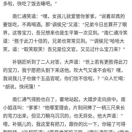
多啦，快吃了饭去睡吧。”
南仁通笑道：“嘿，女孩儿就爱管你爹爹。”说着却真的
要饭吃，不再喝酒。那“调侯兄”又道：“兄弟今日总算开了眼
界，这等宝刀，吾兄想来也是生平第一次见到。”南仁通冷笑
道：“胜于此刀十倍的，兄弟也常常见到。”“调侯兄”哈哈大
笑，道：“取笑取笑！吾兄是位文官，又见过什么宝刀来？”
补锅匠听到了二人对答，大声道：“世上若有更胜得此刀
的宝刀，我宁愿把头割下来送他。吹大气又谁不会啦？嘿，
我说我儿子也做个五品官呢，你们信不信啦，？”众人忙喝：
“胡说，快闭蒲！”
南仁通气得脸也白了，霍地站起，大踏步走向房中。南
小姐连叫：“爹爹！”他哪里理会，片刻间捧了一柄三尺来长
的弯刀出来，但见刀鞘乌沉沉的，也无异处，他大声道：”
喂，补锅儿的，我这里有把刀，跟你的比一下，你输了可得