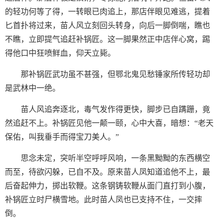
的轻功何等了得，一转眼已肉追上，那店伴眼见难逃，提着
匕首扑将过来，苗人风立刻回头转身，向后一脚倒喘，瞧也
不瞧，立即提气追赶补锅匠。这一脚果然正中店伴心窝，踢
得他口中狂喷鲜血，仰天立毙。
那补锅匠武功虽不甚强，但鄂北鬼见愁锤家所传轻功却
是武林中一绝。
苗人风追奔逐北，毒气发作得更快，脚步已自蹒跚，竟
然追赶不上。补锅匠见他一颠一颐，心中大喜，暗想：“老天
保佑，叫我垂手而得宝刀美人。”
思念未定，突听半空呼呼风响，一条黑黝黝的东西横空
而至，待欲闪躲，已自不及。原来苗人凤知道追他不上，最
后奋起伸力，掷出软鞭。这条钢铸软鞭从面门直打到小腹，
补锅匠立时尸横雪地。此时苗人凤也已支持不住，一交摔
倒。