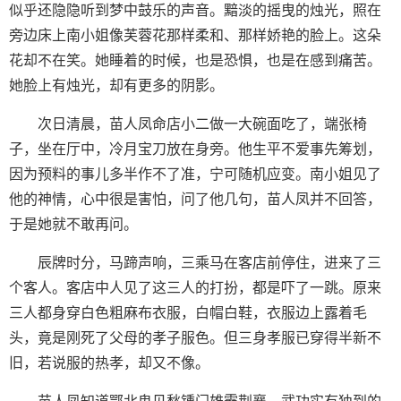
似乎还隐隐听到梦中鼓乐的声音。黯淡的摇曳的烛光，照在
旁边床上南小姐像芙蓉花那样柔和、那样娇艳的脸上。这朵
花却不在笑。她睡着的时候，也是恐惧，也是在感到痛苦。
她脸上有烛光，却有更多的阴影。
次日清晨，苗人凤命店小二做一大碗面吃了，端张椅
子，坐在厅中，冷月宝刀放在身旁。他生平不爱事先筹划，
因为预料的事儿多半作不了准，宁可随机应变。南小姐见了
他的神情，心中很是害怕，问了他几句，苗人凤并不回答，
于是她就不敢再问。
辰牌时分，马蹄声响，三乘马在客店前停住，进来了三
个客人。客店中人见了这三人的打扮，都是吓了一跳。原来
三人都身穿白色粗麻布衣服，白帽白鞋，衣服边上露着毛
头，竟是刚死了父母的孝子服色。但三身孝服已穿得半新不
旧，若说服的热孝，却又不像。