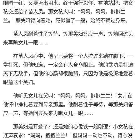
眼圈一红，又要流出泪来，终于强行忍住，霍地站起，把女
孩交还给了苗人凤。那女孩大叫：“妈妈，妈妈，抱抱兰
兰。”那美妇背向着她，宛似僵了一般，始终不转过身来。
苗人凤耐着性子等待，等那美妇答应一声，等她回过头
来再瞧女儿一眼……
在苗人凤心中，他早已要将一个人拉过来踏在脚下，一
掌打死，但他知道，一定会有人舍命阻止。他的武功是打遍
天下无敌手，但他的心肠却很脆弱，只因为他是极深地爱着
眼前这个美妇。
他听见女儿在哭叫：“妈妈，妈妈，抱抱兰兰！”女儿在
他怀中挣扎着要到母亲那里。他耐着性子等待，等那美妇答
应一声，等她回过头来再瞧女儿一眼……
那美妇是耳聋了？还是她的心像铁一般刚硬？小女孩在
连声哀求：“妈妈，抱抱兰兰！”但妈妈一动也不动，背心没