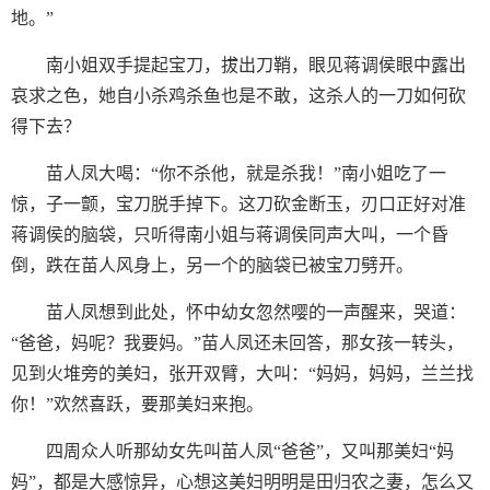
地。”
南小姐双手提起宝刀，拔出刀鞘，眼见蒋调侯眼中露出
哀求之色，她自小杀鸡杀鱼也是不敢，这杀人的一刀如何砍
得下去？
苗人凤大喝：“你不杀他，就是杀我！”南小姐吃了一
惊，子一颤，宝刀脱手掉下。这刀砍金断玉，刃口正好对准
蒋调侯的脑袋，只听得南小姐与蒋调侯同声大叫，一个昏
倒，跌在苗人风身上，另一个的脑袋已被宝刀劈开。
苗人凤想到此处，怀中幼女忽然嘤的一声醒来，哭道：
“爸爸，妈呢？我要妈。”苗人凤还未回答，那女孩一转头，
见到火堆旁的美妇，张开双臂，大叫：“妈妈，妈妈，兰兰找
你！”欢然喜跃，要那美妇来抱。
四周众人听那幼女先叫苗人凤“爸爸”，又叫那美妇“妈
妈”，都是大感惊异，心想这美妇明明是田归农之妻，怎么又