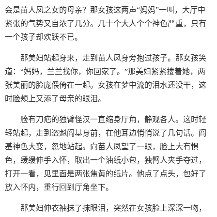
会是苗人凤之女的母亲？那女孩这两声“妈妈”一叫，大厅中
紧张的气势又自浓了几分。几十个大人个个神色严重，只有
一个孩子却欢跃不已。
那美妇站起身来，走到苗人凤身旁抱过孩子。那女孩笑
道：“妈妈，兰兰找你，你回家了。”那美妇紧紧搂着她，两
张美丽的脸庞偎倚在一起。女孩在梦中流的泪水还没干，这
时脸颊上又添了母亲的眼泪。
脸有刀疤的独臂怪汉一直缩身厅角，静观各人。这时轻
轻站起，走到盗魁阎基身前，在他耳边悄悄说了几句话。阎
基神色大变，忽地站起。向苗人凤望了一眼，脸上大有惧
色，缓缓伸手入怀，取出一个油纸小包，独臂人夹手夺过，
打开一看，见里面是两张焦黄的纸片。他点了点头，包好了
放入怀内，重行回到厅角坐下。
那美妇伸衣袖抹了抹眼泪，突然在女孩脸上深深一吻，