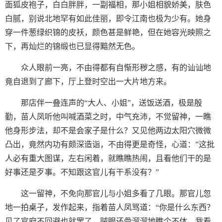
面狐皮袍子，白白胖胖，一副福相，那小姐相貌娇美，肤色
白腻，别说北地罕有如此佳丽，即令江南也极为少有。她身
穿一件葱绿织锦的皮袄，颜色甚是鲜艳，但在她容光映照之
下，再灿烂的锦缎也已显得黯然无色。
众人眼前一亮，不由得都有自惭形秽之感，有的讪讪地
竟自退到了廊下，厅上登时空出一大片地方来。
那店伴一叠连声的“大人、小姐”，送饭送酒，极是殷
勤，苗人凤听他叫喊酒菜之时，中气充沛，不觉留神，一瞧
他身形步法，却不是会家子是什么？又见他两边太阳穴微微
凸出，竟然内功有颇深造诣，不由得更是奇怪，心道：”这批
人必有重大图谋，左右闲着，就瞧瞧热闹，且看他们干的是
好事还是歹事。不知跟这官儿有干系没有？”
这一留神，不免向那官儿与小姐多看了几眼。那官儿忽
地一拍桌子，发作起来，指着苗人凤骂道：“你是什么东西？
见了官府不回避也就罢了，贼眼还骨溜溜地瞧个不体。我看