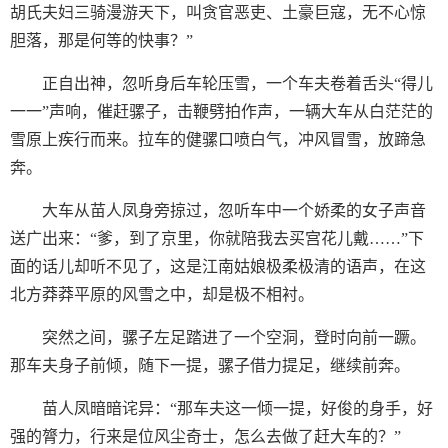
胡氏夫妇三骑漫游天下，叫贪官恶吏、土豪巨寇，无不心惊
胆落，那是何等的快事？”
正自出神，忽听身后车轮压雪，一个车夫卷着舌头“得儿
一一”声响，催赶骡子，击鞭劈拍作声，一辆大车从白茫茫的
雪原上疾行而来。拉车的健骡口喷白气，冲风冒雪，放蹄急
奔。
大车从苗人凤身旁掠过，忽听车中一个娇柔的女子声音
送广出来：“爹，到了京里，你就陪我去买宫花儿戴……”下
面的话儿却听不见了，这是江南姑娘极柔极清的语声，在这
北方莽莽平原的风雪之中，却是极不相衬。
突然之间，骡子左足踏进了一个空洞，登时向前一蹶。
那车夫身子前倾，随下一提，骡子借力提足，继续前奔。
苗人凤暗暗诧异：“那车夫这一倾一提，好俊的身手，好
强的膂力，行来是位风尘奇士，怎么去做了赶大车的？”