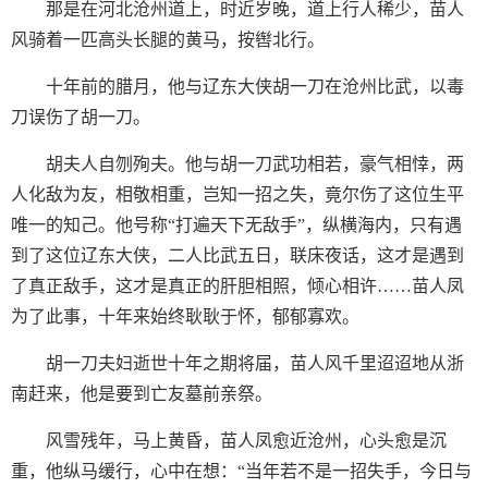
那是在河北沧州道上，时近岁晚，道上行人稀少，苗人
风骑着一匹高头长腿的黄马，按辔北行。
十年前的腊月，他与辽东大侠胡一刀在沧州比武，以毒
刀误伤了胡一刀。
胡夫人自刎殉夫。他与胡一刀武功相若，豪气相悻，两
人化敌为友，相敬相重，岂知一招之失，竟尔伤了这位生平
唯一的知己。他号称“打遍天下无敌手”，纵横海内，只有遇
到了这位辽东大侠，二人比武五日，联床夜话，这才是遇到
了真正敌手，这才是真正的肝胆相照，倾心相许……苗人凤
为了此事，十年来始终耿耿于怀，郁郁寡欢。
胡一刀夫妇逝世十年之期将届，苗人风千里迢迢地从浙
南赶来，他是要到亡友墓前亲祭。
风雪残年，马上黄昏，苗人凤愈近沧州，心头愈是沉
重，他纵马缓行，心中在想：“当年若不是一招失手，今日与