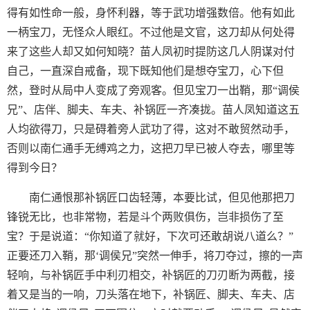
得有如性命一般，身怀利器，等于武功增强数倍。他有如此
一柄宝刀，无怪众人眼红。不过他是文官，这刀却从何处得
来了这些人却又如何知晓？苗人凤初时提防这几人阴谋对付
自己，一直深自戒备，现下既知他们是想夺宝刀，心下但
然，登时从局中人变成了旁观客。但见宝刀一出鞘，那“调侯
兄”、店伴、脚夫、车夫、补锅匠一齐凑拢。苗人凤知道这五
人均欲得刀，只是碍着旁人武功了得，这对不敢贸然动手，
否则以南仁通手无缚鸡之力，这把刀早已被人夺去，哪里等
得到今日？
南仁通恨那补锅匠口齿轻薄，本要比试，但见他那把刀
锋锐无比，也非常物，若是斗个两败俱伤，岂非损伤了至
宝？于是说道：“你知道了就好，下次可还敢胡说八道么？”
正要还刀入鞘，那‘调侯兄”突然一伸手，将刀夺过，擦的一声
轻响，与补锅匠手中利刃相交，补锅匠的刀刃断为两截，接
着又是当的一响，刀头落在地下，补锅匠、脚夫、车夫、店