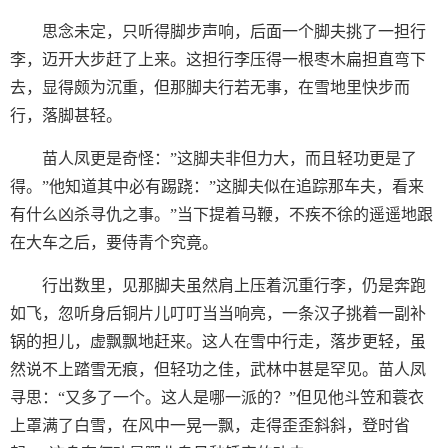
思念未定，只听得脚步声响，后面一个脚夫挑了一担行
李，迈开大步赶了上来。这担行李压得一根枣木扁担直弯下
去，显得颇为沉重，但那脚夫行若无事，在雪地里快步而
行，落脚甚轻。
苗人凤更是奇怪：”这脚夫非但力大，而且轻功更是了
得。”他知道其中必有踢跷：”这脚夫似在追踪那车夫，看来
有什么凶杀寻仇之事。”当下提着马鞭，不疾不徐的遥遥地跟
在大车之后，要侍青个究竟。
行出数里，见那脚夫虽然肩上压着沉重行李，仍是奔跑
如飞，忽听身后铜片儿叮叮当当响亮，一条汉子挑着一副补
锅的担儿，虚飘飘地赶来。这人在雪中行走，落步更轻，虽
然说不上踏雪无痕，但轻功之佳，武林中甚是罕见。苗人凤
寻思：“又多了一个。这人是哪一派的？”但见他斗笠和蓑衣
上罩满了白雪，在风中一晃一飘，走得歪歪斜斜，登时省