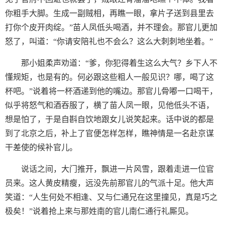
你粗手大脚。生成一副贼相，再瞧一眼，拿片子送到县里去
打你个皮开肉绽。”苗人凤低头喝酒，并不理会。那官儿更加
怒了，叫道：“你请安陪礼也不会么？这么大刺刺地坐着。”
那小姐柔声劝道：“爹，你犯得着生这么大气？乡下人不
懂规矩，也是有的。何必跟这些粗人一般见识？哪，喝了这
杯吧。”说着将一杯酒递到他的嘴边。那官儿骨嘟一口喝干，
似乎将怒气和酒吞服了，横了苗人凤一眼，见他低头不语，
想是怕了，于是自斟自饮地跟女儿说笑起来。话中说的都是
到了北京之后，补上了官便怎样怎样，瞧神情是一名赴京谋
干差使的候补官儿。
说话之间，大门推开，飘进一片风雪，跟着走进一位官
员来。这人黄皮精瘦，远没先前那官儿的气派十足。他大声
笑道：“人生何处不相逢、又与仁通兄在这里撞见，真是巧之
极矣！”说着抢上来与那姓南的官儿南仁通行礼厮见。