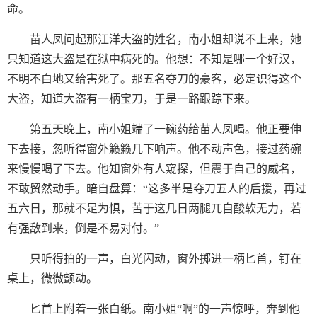
命。
苗人凤问起那江洋大盗的姓名，南小姐却说不上来，她
只知道这大盗是在狱中病死的。他想：不知是哪一个好汉，
不明不白地又给害死了。那五名夺刀的豪客，必定识得这个
大盗，知道大盗有一柄宝刀，于是一路跟踪下来。
第五天晚上，南小姐端了一碗药给苗人凤喝。他正要伸
下去接，忽听得窗外籁籁几下响声。他不动声色，接过药碗
来慢慢喝了下去。他知窗外有人窥探，但震于自己的威名，
不敢贸然动手。暗自盘算：“这多半是夺刀五人的后援，再过
五六日，那就不足为惧，苦于这几日两腿兀自酸软无力，若
有强敌到来，倒是不易对付。”
只听得拍的一声，白光闪动，窗外掷进一柄匕首，钉在
桌上，微微颤动。
匕首上附着一张白纸。南小姐“啊”的一声惊呼，奔到他