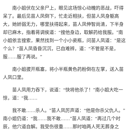
南小姐伏在父亲尸上，眼见这场惊心动魄的恶战，吓得
呆了。最后见苗人凤倒下，忙走近相扶，但苗人凤身躯高
大，她娇弱无力，哪里扶得起来，苗人凤伸智尚清，下半身
却已麻木，指着蒋调侯道：“搜他身边，取解药给我服。”南
小姐依言搜索，果然找到一个小小瓷瓶，问苗人凤道：”是这
个么？”苗人凤昏昏沉沉，已自难辨，道：“不管是不是，
服……服了再说。”
南小姐拔开瓶塞，将小半瓶黄色药粉倒在左掌，送入苗
人凤口里。
苗人凤用力吞下，说道：“快将他杀了！”南小姐大吃一
惊，道：“我……
我不敢……杀人。”苗人凤厉声道：“他是你杀父仇人。”
南小姐仍道：“我……我不敢……”苗人凤道：“再过几个时
辰，他穴道自解。我受伤很重……那时咱两人死无葬身之