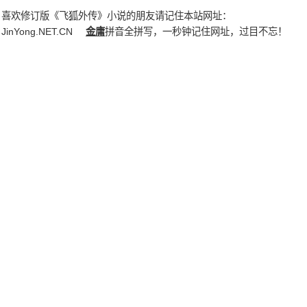
喜欢修订版《飞狐外传》小说的朋友请记住本站网址：
JinYong.NET.CN
金庸
拼音全拼写，一秒钟记住网址，过目不忘！