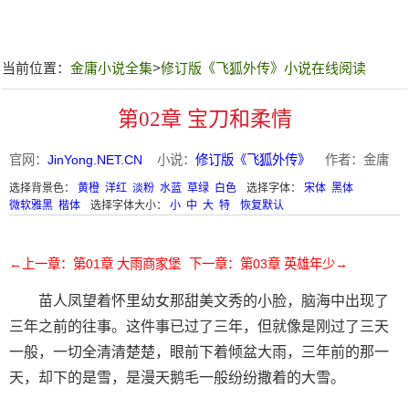
当前位置：
金庸小说全集
>
修订版《飞狐外传》小说在线阅读
第02章 宝刀和柔情
官网：
JinYong.NET.CN
小说：
修订版《飞狐外传》
作者：金庸
选择背景色：
黄橙
洋红
淡粉
水蓝
草绿
白色
选择字体：
宋体
黑体
微软雅黑
楷体
选择字体大小：
小
中
大
特
恢复默认
←上一章：第01章 大雨商家堡
下一章：第03章 英雄年少→
苗人凤望着怀里幼女那甜美文秀的小脸，脑海中出现了
三年之前的往事。这件事已过了三年，但就像是刚过了三天
一般，一切全清清楚楚，眼前下着倾盆大雨，三年前的那一
天，却下的是雪，是漫天鹅毛一般纷纷撒着的大雪。