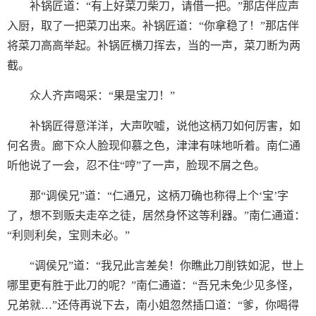
补锅匠道：“有上好菜刀柴刀，请借一把。”那店伴应声
入厨，取了一把菜刀出来。补锅匠道：“你拿稳了！”那店伴
将菜刀高高举起。补锅匠横刀挥去，当的一声，菜刀断为两
截。
众人齐声喝采：“果是宝刀！”
补锅匠得意洋洋，大声吹嘘，说他这柄刀如何厉害，如
何名贵。廊下众人脸现仰慕之色，津津有味地听着。南仁通
听他说了一会，忍不住“哼”了一声，脸现不屑之色。
那“调侯兄”道：“仁通兄，这柄刀确也称得上个‘宝’字
了，想不到贩夫走卒之徒，居然身怀这等利器。”南仁通道：
“利则利矣，宝则未必。”
“调侯兄”道：“我兄此言差矣！你瞧此刀削铁如泥，世上
哪里更有胜于此刀的呢？”南仁通道：“吾兄未免少见多怪，
兄弟就…”还侍再说下去，南小姐忽然插口道：“爹，你喝得