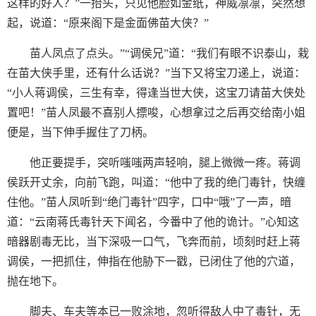
这样的好人？”一抬头，只见他脸如金纸，神威凛凛，突然想
起，说道：“原来阁下是金面佛苗大侠？”
苗人凤点了点头。”“调侯兄”道：“我们有眼不识泰山，栽
在苗大侠手里，还有什么话说？”当下又将宝刀递上，说道：
“小人蒋调侯，三生有幸，得逢当世大侠，这宝刀请苗大侠处
置吧！”苗人凤最不喜别人摽唆，心想拿过之后再交给南小姐
便是，当下伸手握住了刀柄。
他正要提手，突听嗤嗤两声轻响，腿上微微一疼。蒋调
侯跃开丈余，向前飞跑，叫道：“他中了我的绝门毒针，快缠
住他。”苗人凤听到“绝门毒针”四字，口中“哦”了一声，暗
道：“云南蒋氏毒针天下闻名，今番中了他的诡计。”心知这
暗器剧毒无比，当下深吸一口气，飞奔而前，顷刻时赶上蒋
调侯，一把抓住，伸指在他胁下一戳，已闭住了他的穴道，
抛在地下。
脚夫、车夫等本已一败涂地，忽听得敌人中了毒针，无