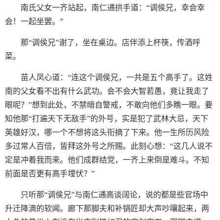
南氏父女一齐站起，南仁通拱手道：“调侯兄，幸会幸
会！一起坐罢。”
那“调侯兄”谢了，坐在桌边。店伴添上杯筷，传酒呼
菜。
苗人凤心道：“连这个调侯兄，一共是五个高手了。这姓
南的父女看不出有什么武功。会不会大智若愚，竟让我走了
眼呢？”想到此处，不禁暗自警戒，不敢向他们多瞧一眼。要
知他那“打遍天下无敌手”的外号，实是犯了武林大忌，天下
英雄好汉，哪一个不想将这头衔摘了下来。他一生所历风险
多过常人百倍，皆拜这外号之所赐。此刻心想：“这几人说不
定是冲着我而来。他们成群结党，一齐上来倒是难斗。不知
前面是否更有高手埋伏？”
只听那“调侯兄”与南仁通高谈阔论，说的都是些官场中
升迁降滴的软闻。廊下那脚夫和补锅匠却大声吵嚷起来，两