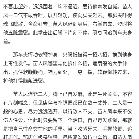
不喜出望外，远远围着，均不逼近，要待他毒发自毙。苗人
凤一口气不敢吞吐，展开轻功，疾向脚夫赶去。那脚夫吓得
魂飞魄散，舍命狂奔，苗人凤赶到身后，右掌击去，登时将
他五脏震裂。此掌击出后脚下片刻不停，瞬息间追到车夫身
前。
那车夫挥动软鞭护身，只盼抵挡得十招八招，挨到他身
上毒性发作。苗人凤哪里与他拆什么招，蒲扇般的大手伸
出，抓住软鞭鞭梢，神力到处，一夺一挥，软鞭倒转过来，
将他打得脑浆迸裂。
苗人凤连毙二人，脚上已自发麻，此是生死关头，不容
有片刻喘息，但见店伴与补锅匠都已在数十丈外，二人是一
般的心思，尽力远远逃开，以待敌人不支。苗人凤本来不欲
伤人性命，但此时只要留下一个活口，自己毒发跌倒，那就
是把自己性命交在他的手里。当下咬紧牙关，手握软鞭，追
赶店伴。那店伴极是狡猾，尽拣泥沟陷坑中奔跑。但苗人凤