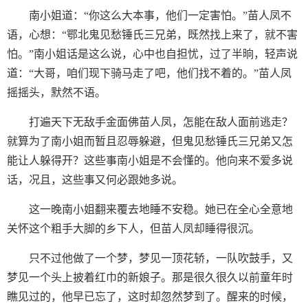
南小姐道：“你这么大本事，他们一定害怕。”苗人凤不
语，心想：“鄂北鬼见愁锤氏三兄弟，既然找上来了，就不害
怕。”南小姐话是这么说，心中也自担忧，过了半晌，轻声说
道：“大哥，咱们现下骑马走了吧，他们找不着的。”苗人凤
摇摇头，默然不语。
打遍天下无敌手金面佛苗人凤，怎能在敌人面前逃走？
就算为了南小姐而暂且忍辱躲避，但鬼见愁锤氏三兄弟又怎
能让人躲得开？这些事南小姐是不会懂的。他向来不爱多说
话，况且，这些事又何必跟她多说。
这一晚南小姐翻来覆去地睡不安稳。她已在全心全意地
关怀这个粗手大脚的乡下人，但苗人凤却睡得很沉。
只不过他做了一个梦，梦见一顶花轿，一队吹鼓手，又
梦见一个头上披着红巾的新娘子。那是很久很久以前童年时
瞧见过的，他早已忘了，这时却忽然梦到了。醒来的时候，