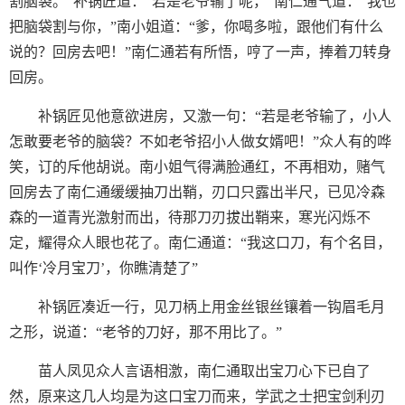
割脑袋。”补锅匠道：”若是老爷输了呢，”南仁通气道：“我也
把脑袋割与你，”南小姐道：“爹，你喝多啦，跟他们有什么
说的？回房去吧！”南仁通若有所悟，哼了一声，捧着刀转身
回房。
补锅匠见他意欲进房，又激一句：“若是老爷输了，小人
怎敢要老爷的脑袋？不如老爷招小人做女婿吧！”众人有的哗
笑，订的斥他胡说。南小姐气得满脸通红，不再相劝，赌气
回房去了南仁通缓缓抽刀出鞘，刃口只露出半尺，已见冷森
森的一道青光激射而出，待那刀刃拔出鞘来，寒光闪烁不
定，耀得众人眼也花了。南仁通道：“我这口刀，有个名目，
叫作‘冷月宝刀’，你瞧清楚了”
补锅匠凑近一行，见刀柄上用金丝银丝镶着一钩眉毛月
之形，说道：“老爷的刀好，那不用比了。”
苗人凤见众人言语相激，南仁通取出宝刀心下已自了
然，原来这几人均是为这口宝刀而来，学武之士把宝剑利刃