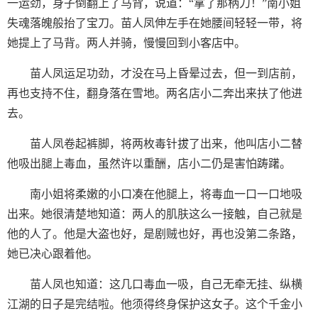
一运劲，身子倒翻上了马背，说道：“拿了那柄刀！”南小姐
失魂落魄般抬了宝刀。苗人凤伸左手在她腰间轻轻一带，将
她提上了马背。两人并骑，慢慢回到小客店中。
苗人凤运足功劲，才没在马上昏晕过去，但一到店前，
再也支持不住，翻身落在雪地。两名店小二奔出来扶了他进
去。
苗人凤卷起裤脚，将两枚毒针拔了出来，他叫店小二替
他吸出腿上毒血，虽然许以重酬，店小二仍是害怕踌躇。
南小姐将柔嫩的小口凑在他腿上，将毒血一口一口地吸
出来。她很清楚地知道：两人的肌肤这么一接触，自己就是
他的人了。他是大盗也好，是剧贼也好，再也没第二条路，
她已决心跟着他。
苗人凤也知道：这几口毒血一吸，自己无牵无挂、纵横
江湖的日子是完结啦。他须得终身保护这女子。这个千金小