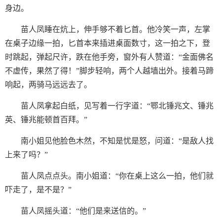
身边。
苗人凤睡在炕上，伸手够不着匕首。他冷笑一声，左掌
在桌子边缘一拍，匕首本来插进桌面数寸，这一拍之下，登
时跳起，弹起尺许，跌在他手旁，窗外有人赞道：“金面佛名
不虚传，果然了得！”脚步轻响，两个人越墙出外。接着马蹄
响起，两骑马远远去了。
苗人凤拿起白纸，见写着一行字道：“鄂北锤兆文、锤兆
英、锤兆能顿首百拜。”
南小姐见他脸色木然，不知是忧是怒，问道：“是敌人找
上来了吗？”
苗人凤点点头。南小姐道：“你在桌上这么一拍，他们就
吓走了，是不是？”
苗人凤摇头道：“他们是来送信的。”