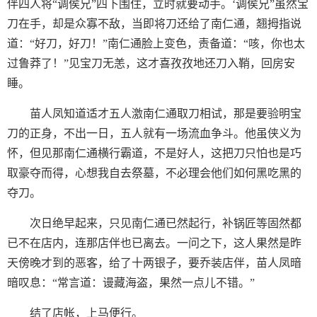
伴四人将“调侯兄”四下围住，立时就要动手。‘调侯兄”虽然宝
刀在手，却是众寡不敌，当即将刀还给了南仁通，翘拇指说
道：“好刀，好刀！”南仁通脸上变色，责备道：“咳，你也太
过鲁莽了！”见宝刀无恙，这才喜孜孜地还刀入鞘，回房安
睡。
苗人凤知道适才五人激南仁通取刀相试，那是要验明宝
刀的正身，不出一日，五人就有一场流血争斗。他虽侠义为
怀，但见那南仁通横行霸道，不是好人，这把刀只怕也是巧
取豪夺而得，心想我自去祭墓，不必理会他们如何黑吃黑的
夺刀。
次日绝早起来，只见南仁通已然起行，补锅匠等固然都
已不在店内，连那店伴也已离去。一问之下，这人果然是昨
天傍晚才到的恶客，给了十两银子，要乔装店伴，苗人凤暗
暗叹息：“常言道：谩藏海盗，果然一点儿不错。”
结了店帐，上马便行。