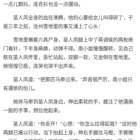
一点儿颤抖，连衣衫也没一点摆动。
苗人风全身的血在沸腾，他的心要给女儿叫得碎了，于
是三年之前，沧州雪地里的事又涌上了心头：
雪地里横着六具尸身，苗人凤腿上中了蒋调侯的两枚绝
门毒针，下半身麻痹，动弹不得。南小姐慢慢醒转，见自己
跌在苗人凤怀里，急忙站起，双脚一软，又坐倒在雪地里。
她惊惶已极，连哭也哭不出声来。
苗人凤道：“把那匹马牵过来。”声音很严厉，南小姐只
有遵依的份儿。
她将马牵到苗人凤身边，伸出柔软的手，握注了他蒲扇
一般的手掌，想拉他起来。
苗人凤道：“你走开！”心想：“你怎么拉得起我？”这时他
两腿已难以行动，当下抬起上身，伸右手握住马橙，手臂微