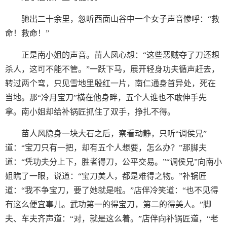
驰出二十余里，忽听西面山谷中一个女子声音惨呼：“救
命！救命！”
正是南小姐的声音。苗人凤心想：“这些恶贼夺了刀还想
杀人，这可不能不管。”一跃下马，展开轻身功夫循声赶去，
转过两个弯，只见雪地里殷红一片，南仁通身首异处，死在
当地。那“冷月宝刀”横在他身畔，五个人谁也不敢伸手先
拿。南小姐却给补锅匠抓住了双手，挣扎不得。
苗人风隐身一块大石之后，察看动静，只听“调侯兄”
道：“宝刀只有一把，却有五个人想要，怎么办？”那脚夫
道：“凭功夫分上下，胜者得刀，公平交易。”“调侯兄”向南小
姐瞧了一眼，说道：“宝刀美人，都是难得之物。”补锅匠
道：“我不争宝刀，要了她就是啦。”店伴冷笑道：“也不见得
有这么便宜事儿。武功第一的得宝刀，第二的得美人。”脚
夫、车夫齐声道：“对，就是这么着。”店伴向补锅匠道，“老