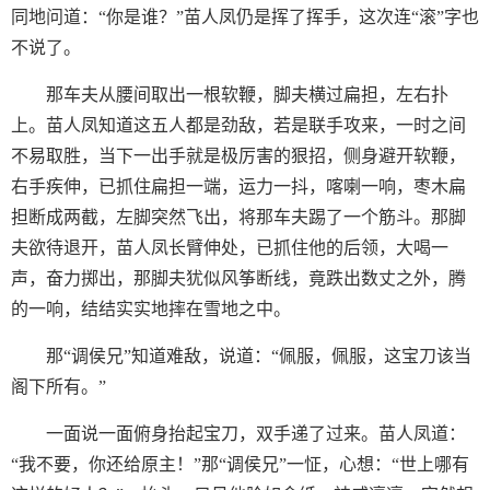
同地问道：“你是谁？”苗人凤仍是挥了挥手，这次连“滚”字也
不说了。
那车夫从腰间取出一根软鞭，脚夫横过扁担，左右扑
上。苗人凤知道这五人都是劲敌，若是联手攻来，一时之间
不易取胜，当下一出手就是极厉害的狠招，侧身避开软鞭，
右手疾伸，已抓住扁担一端，运力一抖，喀喇一响，枣木扁
担断成两截，左脚突然飞出，将那车夫踢了一个筋斗。那脚
夫欲待退开，苗人凤长臂伸处，已抓住他的后领，大喝一
声，奋力掷出，那脚夫犹似风筝断线，竟跌出数丈之外，腾
的一响，结结实实地摔在雪地之中。
那“调侯兄”知道难敌，说道：“佩服，佩服，这宝刀该当
阁下所有。”
一面说一面俯身抬起宝刀，双手递了过来。苗人凤道：
“我不要，你还给原主！”那“调侯兄”一怔，心想：“世上哪有