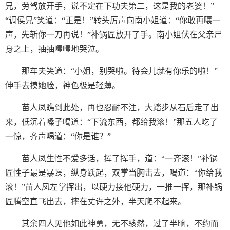
兄，劳驾放开手，说不定在下功夫第二，这是我的老婆！”
“调侯兄”笑道：“正是！”转头厉声向南小姐道：“你敢再嚷一
声，先斩你一刀再说！”补锅匠放开了手。南小姐伏在父亲尸
身之上，抽抽噎噎地哭泣。
那车夫笑道：“小姐，别哭啦。待会儿就有你乐的啦！”
伸手去摸她脸，神色极是轻薄。
苗人凤瞧到此处，再也忍耐不注，大踏步从石后走了出
来，低沉着嗓子喝道：“下流东西，都给我滚！”那五人吃了
一惊，齐声喝道：“你是谁？”
苗人凤生性不爱多话，挥了挥手，道：“一齐滚！”补锅
匠性子最是暴躁，纵身跃起，双掌当胸击去，喝道：“你给我
滚！”苗人凤左掌挥出，以硬力接他硬力，一推一挥，那补锅
匠腾空直飞出去，摔在丈许之外，半天爬不起来。
其余四人见他如此神勇，无不骇然，过了半晌，不约而