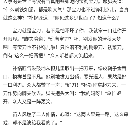
人争的是世上有没有当真削铁如泥的宝剑宝刀。那脚夫道：
“什么削铁如泥，都是吹大气！那宝刀也不过锋利点儿，当真
就这么神？”补锅匠道：“你见过多少世面了？知道什么？
宝刀就是宝刀，若不是怕吓坏了你，我就拿一口让你开
开眼界。”脚夫嚷道：“你有宝刀？呸，别发你的清秋大梦
吧！有宝刀也不补锅儿啦！只怕磨不利的钝柴刀、锈菜刀，
倒有”这么一把两把！”众人听着都大笑起来。
补锅匠气鼓鼓地从担儿里取出一把刀来，绿皮鞘子金吞
口，模样甚是不凡。他刷地拔刀出鞘，寒光逼人，果然是好
一口利刃。众人都赞了一声：“好刀！”补锅匠拿起刀来，一
刀作势向脚夫砍去。脚夫抱头大叫：“我的妈呀！”急忙避
开，众人又是一阵轰笑。
苗人风瞧了二人伸情，心道：“这两人果是一路。这么串
戏，却不是演给我看的了。”