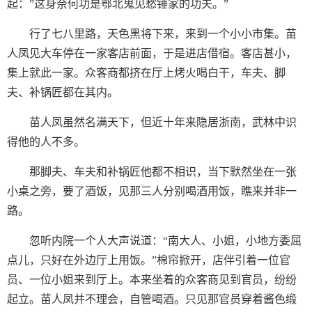
起：”这身奈何功是鄂北鬼见愁锤家的功夫。”
行了七八里路，天色黑将下来，来到一个小小市集。苗
人凤见大车停在一家客店前面，于是进店借宿。客店甚小，
集上就此一家。众客商都挤在厅上烤火喝白干，车夫、脚
夫、补锅匠都在其内。
苗人凤虽然名满天下，但近十年来隐居浙南，武林中识
得他的人不多。
那脚夫、车夫和补锅匠他都不相识，当下默然坐在一张
小桌之旁，要了酒饭，见那三人分别喝酒用饭，瞧来并非一
路。
忽听内院一个人大声说道：“南大人、小姐，小地方委屈
点儿，只好在外边厅上用饭。”棉帘掀开，店伴引着一位官
员、一位小姐来到厅上。本来坐着的众客商见到官员，纷纷
起立。苗人凤并不理会，自管喝酒。只见那官员穿着酱色缎