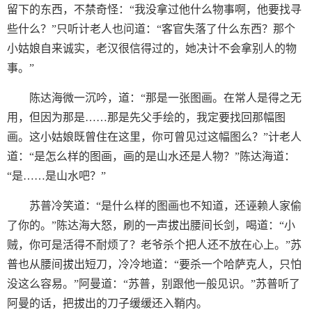
留下的东西，不禁奇怪：“我没拿过他什么物事啊，他要找寻
些什么？”只听计老人也问道：“客官失落了什么东西？那个
小姑娘自来诚实，老汉很信得过的，她决计不会拿别人的物
事。”
陈达海微一沉吟，道：“那是一张图画。在常人是得之无
用，但因为那是……那是先父手绘的，我定要找回那幅图
画。这小姑娘既曾住在这里，你可曾见过这幅图么？”计老人
道：“是怎么样的图画，画的是山水还是人物？”陈达海道：
“是……是山水吧？”
苏普冷笑道：“是什么样的图画也不知道，还诬赖人家偷
了你的。”陈达海大怒，刷的一声拔出腰间长剑，喝道：“小
贼，你可是活得不耐烦了？老爷杀个把人还不放在心上。”苏
普也从腰间拔出短刀，冷冷地道：“要杀一个哈萨克人，只怕
没这么容易。”阿曼道：“苏普，别跟他一般见识。”苏普听了
阿曼的话，把拔出的刀子缓缓还入鞘内。