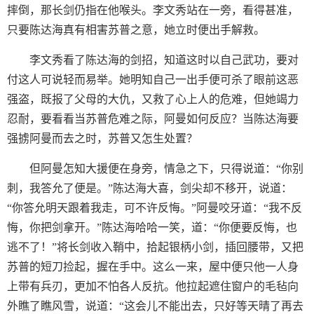
摔倒，那长剑仍指在他喉头。李文秀站在一旁，看得甚准，
只要陈达海真有相害苏普之意，她立时便出手解救。
李文秀看了陈达海的剑招，知道这时以自己武功，要对
付这人可说轻而易举。她明知自己一出手便可杀了眼前这恶
强盗，既报了父母的大仇，又救了心上人的危难，但她竭力
忍耐，要看看当苏普危难之际，阿曼如何反应？当陈达海要
强掳阿曼而去之时，苏普又怎生处置？
但阿曼怎知大援便在身旁，情急之下，只得说道：“你别
刺，我答允了便是。”陈达海大喜，剑尖却不移开，说道：
“你答允明天跟着我走，可不许反悔。”阿曼咬牙道：“我不反
悔，你把剑拿开。”陈达海哈哈一笑，道：“你便要反悔，也
逃不了！”将长剑收入鞘中，拾起银柄小剑，插回腰带，又把
苏普的短刀捡起，握在手中。这么一来，屋中便只他一人身
上带有兵刃，更加不怕各人反抗。他拉起遮住窗户的毛毡向
外瞧了瞧风雪，说道：“这会儿不能出去，只好等天晴了再去