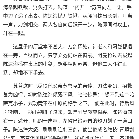
海举起铁锹，劈头打去，喝道：“闪开！”苏普向左一让，手
中刀子递了出去。陈达海抛开铁锹，从腰间拔出长剑，叮当
一声，刀剑相交，两人各自向后跃开一步，随即同时攻上，
斗在一起。
这屋子的厅堂本不甚大，刀剑挥处，计老人和阿曼都退
在一旁，靠壁而立，只李文秀仍站在窗前。阿曼抢过去拔起
陈达海插在桌上的小剑，想要相助苏普，但他二人斗得正
紧，却插不下手去。
苏普这时已尽得他父亲苏鲁克的亲传，刀法变幻，招数
甚为凶悍，初时陈达海颇落下风，暗暗惊异：“想不到这个哈
萨克小子，武功竟不在中原的好手之下。”便在此时，背后风
声微响，一柄小剑掷了过来，却是阿曼忽施偷袭。陈达海向
右一让避开，嗤的一声响，左臂已给苏普的短刀划了一道口
子。陈达海大怒，刷刷刷连刺三剑，使出他成名绝技“青蟒剑
法”来。苏普但见眼前剑尖闪动，犹如蟒蛇吐信一般，不知他