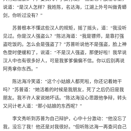
说道：“是汉人怎样？我姓陈，名达海，江湖上外号叫做青蟒
剑，你听过没有？”
苏普根本不懂这些汉人的规矩，摇了摇头，道：“我没听
见过。你是汉人强盗么？”陈达海道：“我是镖师，是靠打强
盗吃饭的。怎么会是强盗了？”苏普听说他不是强盗，脸上神
色登时便缓和了，说道：“不是汉人强盗，那便好啦！我早说
汉人中也有很多好人，可是我爹爹偏偏不信。你以后别再说
阿秀拿你东西。”
陈达海冷笑道：“这个小姑娘人都死啦，你还记着她干
吗？”苏普道：“她活着的时候是我朋友，死了之后仍旧是我
朋友。我不许人家说她坏话。”陈达海没心思跟他争辩，转头
又问计老人道：“那小姑娘的东西呢？”
李文秀听到苏普为自己辩护，心中十分激动：“他没忘了
我，没忘了我！他还是对我很好。”但听陈达海一再查问自己