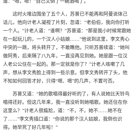
道：“嗯，嗯！”自己又倒了一碗酒喝了。
这时火堆边围坐了五个人，苏普已不能再和阿曼说体己
话儿，他向计老人凝视了片刻，忽道：“老伯伯，我向你打听
一个人。”计老人道：“谁啊？”苏普道：“那是我小时候常跟她
在一起玩儿的，一个汉人小姑娘……”他说到这里，李文秀心
中突的一跳，将头转开了，不敢瞧他。只听苏普续道：“她叫
做阿秀，后来隔了八九年，一直没再见到她。她是跟一位汉
人老公公住在一起的。那一定就是你了？”计老人咳嗽了几
声，想从李文秀脸上得到一些示意。但李文秀转开了头，他
不知如何回答才好，只得“嗯、嗯”的几声，不置可否。
苏普又道：“她的歌唱得最好听的了，有人说她比天铃鸟
唱得还好。但这几年来，我一直没听到她唱歌。她还住在你
这里么？”计老人很尴尬，道：“不，不，她不……她不在
了……”李文秀插口道：“你说的那个汉人姑娘，我倒也识
得。她早死了好几年啦！”