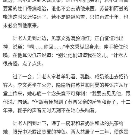
疏远，若不是逢到大喜庆事，谁也不向他买酒；若不是当真
要紧的牲口得病难治，谁也不会去请他来医。苏普和阿曼的
帐篷这时又迁得远了，若不是躲避风雪，只怕再过十年，也
未必会到他家来。
计老人走到灶边，见李文秀满脸通红，正自怔怔地出
神，说道：“啊……你回……”李文秀纵起身来，伸手按住他
嘴，在他耳边低声说道：“别让他们知道我在这儿。”计老人
很奇怪，点了点头。
过了一会，计老人拿着羊乳酒、乳酪、咸奶茶出去招待
客人。李文秀坐在火旁，隐隐听得苏普和阿曼的笑语声从厅
堂上传来，她心底一个念头竟不可抑制：“我要去见见他，跟
他说几句话。”但跟着便想到了苏普父亲的斥骂和鞭子，十二
年来，鞭子的声音无时无刻不在她心头响着。
计老人回到灶下，递了一碗混和着奶油和盐的热茶给
她，眼光中流露出慈爱的神色。两人共居了十二年，便像是