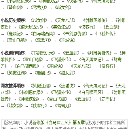
→《
书剑恩仇录
》→《
神雕侠侣
》→《
侠客行
》→《
倚天屠龙记
》
→《
碧血剑
》→《
鸳鸯刀
》→《
越女剑
》
小说历史顺序
：《
越女剑
》→《
天龙八部
》→《
射雕英雄传
》→《
神雕
侠侣
》→《
倚天屠龙记
》→《
笑傲江湖
》→《
侠客行
》→《
碧血剑
》
→《
鹿鼎记
》→《
白马啸西风
》→《
书剑恩仇录
》→《
飞狐外传
》
→《
雪山飞狐
》→《
鸳鸯刀
》→《
连城诀
》
小说创作顺序
：《
书剑恩仇录
》→《
碧血剑
》→《
射雕英雄传
》→《
神
雕侠侣
》→《
雪山飞狐
》→《
飞狐外传
》→《
倚天屠龙记
》→《
鸳鸯
刀
》→《
白马啸西风
》→《
连城诀
》→《
天龙八部
》→《
侠客行
》
→《
笑傲江湖
》→《
鹿鼎记
》→《
越女剑
》
网友推荐顺序
：《
笑傲江湖
》→《
连城诀
》→《
倚天屠龙记
》→《
天龙
八部
》→《
书剑恩仇录
》→《
飞狐外传
》→《
白马啸西风
》→《
射雕英
雄传
》→《
神雕侠侣
》→《
雪山飞狐
》→《
碧血剑
》→《
鹿鼎记
》
→《
越女剑
》→《
侠客行
》→《
鸳鸯刀
》
版权声明：小说
新修版《白马啸西风》
第五章
版权永归原作者金庸所