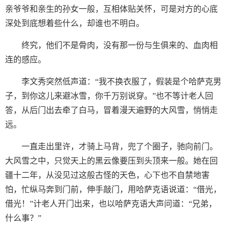
亲爷爷和亲生的孙女一般，互相体贴关怀，可是对方的心底
深处到底想着些什么，却谁也不明白。
终究，他们不是骨肉，没有那一份与生俱来的、血肉相
连的感应。
李文秀突然低声道：“我不换衣服了，假装是个哈萨克男
子，到你这儿来避冰雪，你千万别说穿。”也不等计老人回
答，从后门出去牵了白马，冒着漫天遍野的大风雪，悄悄走
远。
一直走出里许，才骑上马背，兜了个圈子，驰向前门。
大风雪之中，只觉天上的黑云像要压到头顶来一般。她在回
疆十二年，从没见过这般古怪的天色，心下也不自禁地害
怕，忙纵马奔到门前，伸手敲门，用哈萨克语说道：“借光，
借光！”计老人开门出来，也以哈萨克语大声问道：“兄弟，
什么事？”