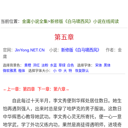
当前位置：
金庸小说全集
>
新修版《白马啸西风》小说在线阅读
第五章
官网：
JinYong.NET.CN
小说：
新修版《白马啸西风》
作者：金
庸
选择背景色：
黄橙
洋红
淡粉
水蓝
草绿
白色
选择字体：
宋体
黑体
微软雅黑
楷体
选择字体大小：
小
中
大
特
恢复默认
←上一章：第四章
下一章：第六章→
自此每过十天半月，李文秀便到华辉处居住数日。她生
怕再遇到强人，出来时总是穿了哈萨克的男子服装。这数日
中华辉悉心教导她武功。李文秀心灵无所寄托，便一心一意
地学武，学了外功又练内功，果然是高徒得遇明师，进境奇