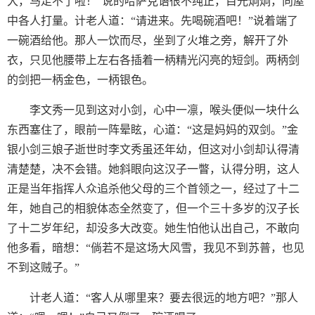
大，马走不了啦！”说的哈萨克语很不纯正，目光炯炯，向屋
中各人打量。计老人道：“请进来。先喝碗酒吧！”说着端了
一碗酒给他。那人一饮而尽，坐到了火堆之旁，解开了外
衣，只见他腰带上左右各插着一柄精光闪亮的短剑。两柄剑
的剑把一柄金色，一柄银色。
李文秀一见到这对小剑，心中一凛，喉头便似一块什么
东西塞住了，眼前一阵晕眩，心道：“这是妈妈的双剑。”金
银小剑三娘子逝世时李文秀虽还年幼，但这对小剑却认得清
清楚楚，决不会错。她斜眼向这汉子一瞥，认得分明，这人
正是当年指挥人众追杀他父母的三个首领之一，经过了十二
年，她自己的相貌体态全然变了，但一个三十多岁的汉子长
了十二岁年纪，却没多大改变。她生怕他认出自己，不敢向
他多看，暗想：“倘若不是这场大风雪，我见不到苏普，也见
不到这贼子。”
计老人道：“客人从哪里来？要去很远的地方吧？”那人