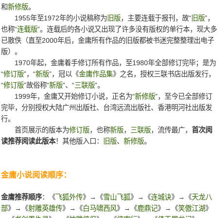
和
新修版
。
1955年至1972年的小说稿称为
旧版
，主要连载于报刊，故“
旧版
”，
也称“
连载版
”。连载后的各小说又出现了许多没有版权的单行本，现大多
已散佚（直至2000年后，金庸所有作品的旧版都被书迷完整整理出电子
版）。
1970年起，金庸着手修订所有作品，至1980年全部修订完毕；是为
“
修订版
”，“
新版
”，冠以《
金庸作品集
》之名，授权三联书店出版发行，
“
修订版
”故俗称“
新版
”、“
三联版
”。
1999年，金庸又开始修订小说，正名为“
新修版
”，至今已全部修订
完毕，分别授权大陆广州出版社、台湾远流出版社、香港明河社出版发
行。
首页展示的版本为
修订版
，也称
新版
，
三联版
，流传最广，
首次阅
读推荐阅读此版本
！其他版入口：
旧版
、
新修版
。
金庸小说阅读顺序：
金庸推荐顺序
：《
飞狐外传
》→《
雪山飞狐
》→《
连城诀
》→《
天龙八
部
》→《
射雕英雄传
》→《
白马啸西风
》→《
鹿鼎记
》→《
笑傲江湖
》