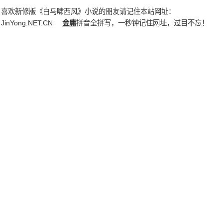
喜欢新修版《白马啸西风》小说的朋友请记住本站网址：
JinYong.NET.CN
金庸
拼音全拼写，一秒钟记住网址，过目不忘！