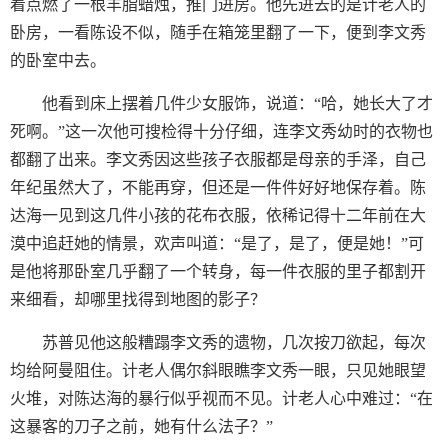
着点燃了一根羊脂蜡烛，推门进房。他先进去的是计老人的
卧房，一看陈设不似，随手在箱笼里翻了一下，便到李文秀
的卧室中去。
他看到床上摆着几件少女服饰，说道：“哈，她长大了才
死啊。”这一次他可搜检得十分仔细，连李文秀幼时的衣物也
都翻了出来。李文秀因这些孩子衣服都是母亲的手泽，自己
年纪虽然大了，不能再穿，但还是一件件好好地保存着。陈
达海一见到这几件小孩的花布衣服，依稀记得十二年前在大
漠中追赶她的情景，欢声叫道：“是了，是了，便是她！”可
是他将那卧室几乎翻了一个转身，每一件衣服的里子都割开
来细看，却哪里找得到地图的影子？
苏普见他这般糟蹋李文秀的遗物，几次按刀欲起，每次
均给阿曼阻住。计老人偶尔斜眼瞧李文秀一眼，只见她眼望
火堆，对陈达海的暴行似乎视而不见。计老人心中难过：“在
这暴客的刀子之前，她有什么法子？”