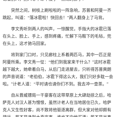
突然之间，树枝上刷啦啦的一阵急响，苏普和阿曼一齐
跳起，叫道：“落冰雹啦！快回去！”两人翻身上了马背。
李文秀听到两人的叫声，一惊醒觉，手指大的冰雹已落
在头上、脸上、手上，感到疼痛，忙解下马鞍下的毛毡，兜
在头上，这才驰马回家。
将到家门口时，只见廊柱上系着两匹马，其中一匹正是
阿曼所乘。李文秀一怔：“他们到我家来干什么？”这时冰雹
越下越大，她牵着白马，从后门走进屋去，只听得苏普爽朗
的声音说道：“老伯伯，冰雹下得这么大，我们只好多耽一会
啦。”计老人道：“平时请也请你们不到。我去冲一壶茶。”
自从晋威镖局一干豪客在这带草原上大肆劫掠之后，哈
萨克人对汉人甚为憎恨，虽然计老人在当地居住已久，哈萨
克人又生性好客，尚不致将他驱逐离群，但大家对他却颇有