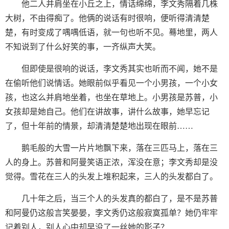
他二人并肩坐在小丘之上，情话绵绵，李文秀隔着几株
大树，不由得痴了。他俩的说话有时很响，便听得清清楚
楚，有时变成了喁喁低语，就一句也听不见。蓦地里，两人
不知说到了什么好笑的事，一齐纵声大笑。
但即使是很响的说话，李文秀其实也听而不闻，她不是
在偷听他们说情话。她眼前似乎看见一个小男孩，一个小女
孩，也这么并肩地坐着，也坐在草地上。小男孩是苏普，小
女孩却是她自己。他们在讲故事，讲什么故事，她早忘记
了，但十年前的情景，却清清楚楚地出现在眼前……
鹅毛般的大雪一片片地飘下来，落在三匹马上，落在三
人的身上。苏普和阿曼笑语正浓，浑没在意；李文秀却是没
觉得。雪花在三人的头发上堆积起来，三人的头发都白了。
几十年之后，当三个人的头发真的都白了，是不是苏普
和阿曼仍这般言笑晏晏，李文秀仍这般寂寞孤单？她仍牢牢
记着别人，别人心中却早没了一丝她的影子？