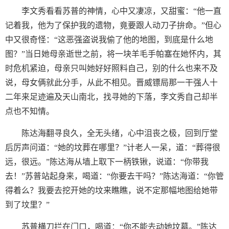
李文秀看看苏普的神情，心中又凄凉，又甜蜜：“他一直
记着我，他为了保护我的遗物，竟要跟人动刀子拚命。”但心
中又很奇怪：“这恶强盗说我偷了他的地图，到底是什么地
图？”当日她母亲逝世之前，将一块羊毛手帕塞在她怀内，其
时危机紧迫，母亲只叫她好好照料自己，别的什么也来不及
说，母女俩就此分手，从此不相见。晋威镖局那一干强人十
二年来足迹遍及天山南北，找寻她的下落，李文秀自己却半
点也不知情。
陈达海翻寻良久，全无头绪，心中沮丧之极，回到厅堂
后厉声问道：“她的坟葬在哪里？”计老人一呆，道：“葬得很
远，很远。”陈达海从墙上取下一柄铁锹，说道：“你带我
去！”苏普站起身来，喝道：“你要去干吗？”陈达海道：“你管
得着么？我要去挖开她的坟来瞧瞧，说不定那幅地图给她带
到了坟里？”
苏普横刀拦在门口，喝道：“你不能去动她坟墓。”陈达