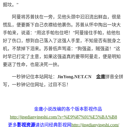
掘坟。”
阿曼将苏普扶在一旁，见他头颈中汩汩流出鲜血，很是
慌乱，便要撕下自己衣襟给他裹伤。苏普从怀中掏出一块大
手帕来，说道：“用这手帕包住吧！”阿曼接住手帕，给他包
好了伤口，想到自己落入了这强人手里，不知是否有脱身之
机，不禁掉下泪来。苏普低声骂道：“狗强盗，贼强盗！”这
时早已打定了主意，如果这强盗真的要带阿曼走，便是明知
要送了性命，也是决死一拚。
一秒钟记住本站网址：
JinYong.NET.CN
金庸
拼音全拼
写，一秒钟记住网址，过目不忘！
金庸小说改编的各个版本影视作品
http://jingdianyingshi.com/?s=%E9%87%91%E5%BA%B8
更多
影视资源
请访问经典影视网
http://jingdianyingshi.com/