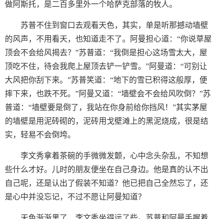
做阿斯托，是二百多里外一个哈萨克部落的牧人。
苏普不住到窗口去观看天色，其实，单是听那撼动墙壁
的风声，不用看天，也知道走不了。阿曼担心道：“你说草屋
顶会不会给风揭去？”苏普道：“我倒是担心这场雪太大，屋
顶吃不住，待会我爬上屋顶去铲一铲雪。”阿曼道：“可别让
大风把你刮下来。”苏普笑道：“地下的雪已积得这般厚，便
摔下来，也跌不死。”阿曼又道：“墙壁会不会给风吹倒？”苏
普道：“墙壁要是倒了，我站在你身前给你挡风！”其实茅屋
的墙壁是用泥砖砌的，泥砖用戈壁滩上的黑泥烧成，很是结
实，轻易不会倒垮。
李文秀拿着茶碗的手微微发颤，心中念头杂乱，不知想
些什么才好。儿时的朋友便坐在自己身边。他是真的认不出
自己呢，还是认出了假装不知道？他已把自己全然忘了，还
是心中并没忘记，不过不愿让阿曼知道？
天色渐渐黑了，李文秀坐得远了些。苏普和阿曼手握着