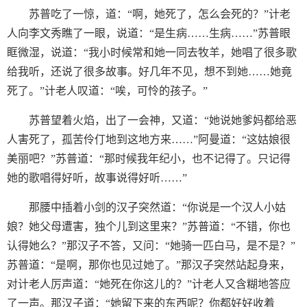
苏普吃了一惊，道：“啊，她死了，怎么会死的？”计老
人向李文秀瞧了一眼，说道：“是生病……生病……”苏普眼
眶微湿，说道：“我小时候常和她一同去牧羊，她唱了很多歌
给我听，还说了很多故事。好几年不见，想不到她……她竟
死了。”计老人叹道：“唉，可怜的孩子。”
苏普望着火焰，出了一会神，又道：“她说她爹妈都给恶
人害死了，孤苦伶仃地到这地方来……”阿曼道：“这姑娘很
美丽吧？”苏普道：“那时候我年纪小，也不记得了。只记得
她的歌唱得好听，故事说得好听……”
那腰中插着小剑的汉子突然道：“你说是一个汉人小姑
娘？她父母遭害，独个儿到这里来？”苏普道：“不错，你也
认得她么？”那汉子不答，又问：“她骑一匹白马，是不是？”
苏普道：“是啊，那你也见过她了。”那汉子突然站起身来，
对计老人厉声道：“她死在你这儿的？”计老人又含糊地答应
了一声。那汉子道：“她留下来的东西呢？你都好好收着