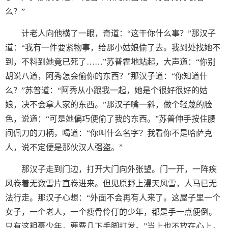
么？”
计老人向他横了一眼，奇道：“这干你什么事？”那汉子
道：“我有一件要紧物事，给那小姑娘偷了去。我到处找她不
到，不料到她竟已死了……”苏普霍地站起，大声道：“你别
胡说八道，阿秀怎会偷你的东西？”那汉子道：“你知道什
么？”苏普道：“阿秀从小跟我一起，她是个很好很好的姑
娘，决不会拿人家的东西。”那汉子嘴一斜，做个轻蔑的脸
色，说道：“可是她偏巧便偷了我的东西。”苏普伸手按住腰
间佩刀的刀柄，喝道：“你叫什么名字？我看你不是哈萨克
人，说不定便是那伙汉人强盗。”
那汉子走到门边，打开大门向外张望。门一开，一阵疾
风卷着无数雪片直卷进来。但见原野上漫天风雪，人马已无
法行走。那汉子心想：“外面不会再有人来了。这屋子里一个
女子，一个老人，一个瘦骨伶仃的少年，都是手一点便倒。
只有这粗豪少年，要费几下手脚打发。”当上也不放在心上，