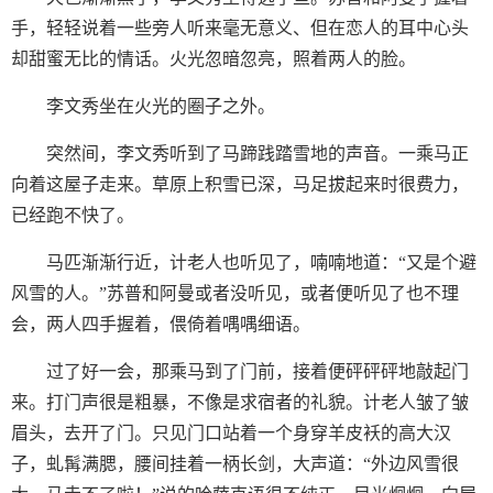
手，轻轻说着一些旁人听来毫无意义、但在恋人的耳中心头
却甜蜜无比的情话。火光忽暗忽亮，照着两人的脸。
李文秀坐在火光的圈子之外。
突然间，李文秀听到了马蹄践踏雪地的声音。一乘马正
向着这屋子走来。草原上积雪已深，马足拔起来时很费力，
已经跑不快了。
马匹渐渐行近，计老人也听见了，喃喃地道：“又是个避
风雪的人。”苏普和阿曼或者没听见，或者便听见了也不理
会，两人四手握着，偎倚着喁喁细语。
过了好一会，那乘马到了门前，接着便砰砰砰地敲起门
来。打门声很是粗暴，不像是求宿者的礼貌。计老人皱了皱
眉头，去开了门。只见门口站着一个身穿羊皮袄的高大汉
子，虬髯满腮，腰间挂着一柄长剑，大声道：“外边风雪很