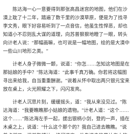
陈达海一心一意要得到那张高昌迷宫的地图，他们在沙
漠上耽了十二年，踏遍了数千里的沙漠草原，便是为了找寻
李文秀，眼下好容易听到了一点音信，他虽生性悍恶，却也
知道小不忍则乱大谋的道理，向苏普狠狠地瞪了一眼，转头
向计老人说：“那幅画嘛，也可说是一幅地图，绘的是大漠中
一些山川地形之类。”
计老人身子微微一颤，说道：“你怎……怎知这地图是在
那姑娘的手中？”陈达海道：“此事千真万确。你若将这幅图
寻出来给我，自当重重酬谢。”说着从怀中取出两只银元宝来
放在桌上，火光照耀之下，闪闪发亮。
计老人沉思片刻，缓缓摇头，道：“我从来没见过。”陈
达海道：“我要瞧瞧那小姑娘的遗物。”计老人道：“这个……
这个……”陈达海左手一起，拔出银柄小剑，登的一声，插在
木桌之上，说道：“什么这个那个的？我自己进去瞧瞧。”说