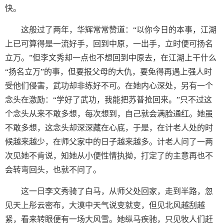
快。
这般过了两年，华辉常常赞道：“以你今日的本事，江湖
上已可算得是一流好手，回到中原，一出手，立时便可扬名
立万。”但李文秀却一点也不想回到中原去，在江湖上干什么
“扬名立万”的事，但要报父母的大仇，要免得再遇上强人时
受他们侵害，武功却非练好不可。在她内心深处，另有一个
念头在激励：“学好了武功，我能把苏普抢回来。”只不过这
个念头从来不敢多想，每次想到，自己就会满脸通红。她虽
不敢多想，这念头却深深藏在心底，于是，在计老人处的时
候越来越少，在师父家中的日子越来越多。计老人问了一两
次见她不肯说，知她从小便性情执拗，打定了的主意再也不
会转弯回头，也就不问了。
这一日李文秀骑了白马，从师父处回家，走到半路，忽
见天上彤云密布，大漠中天气说变就变，但见北风越刮越
紧，看来转眼便有一场大风雪。她纵马疾驰，只见牧人们赶