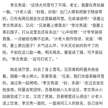
李文秀道：“这场大风雪可了不得，老丈，我要在贵处躲
一躲。”计老人道：“好极，好极！出门人哪有把屋子随身带
的，已先有两位朋友在这里躲避风雪。兄弟请进吧！”说着让
李文秀进去，又问：“兄弟要上哪里去？”李文秀道：“我要上
黑石围子，打从这里去还有多远？”心中却想：“计爷爷装得
真像，一点破绽也瞧不出来。”计老人假作惊讶，说道：“啊
哟，要上黑石围子？天气这么坏，今天无论如何到不了的
啦，不如在这儿耽一晚，明天再走。要是迷了路，可不是玩
的。”李文秀道：“这可打扰了。”
她走进厅堂，抖去了身上雪花。见苏普和阿曼并肩坐
着，围着一堆火烤火。苏普笑道：“兄弟，我们也是来躲风雪
的，请过来一起烤吧。”李文秀道：“好，多谢！”走过去坐在
他身旁。阿曼含笑招呼。苏普和她八九年没见，李文秀从小
姑娘变成了少女，又改了男装，苏普哪里还认得出？计老人
送上饮食，李文秀一面吃，一面询问三人的姓名，自己说叫