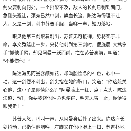
剑尖要刺向何处，一个挡架不及，敌人的长剑已刺到面门，
急侧头避让，颈旁已然中剑，鲜血长流。陈达海得理不让
人，又是一剑，刺中苏普手腕，当啷一声，短刀落地。
眼见他第三剑跟着刺出，苏普无可抵御，势将死于非
命，李文秀踏出一步，只待他刺到第三剑时，便施展“大擒拿
手”抓他手臂，却见阿曼一跃而前，拦在苏普身前，叫道：
“不能伤他！”
陈达海见阿曼容颜如花，却满脸惶急的神色，心中一
动，这一剑便不刺出，剑尖指在她的胸口，笑道：“你这般关
心他，这小子是你情郎么？”阿曼脸上一红，点了点头。陈达
海道：“好，你要我饶他性命也使得，明天风雪一止，你便得
跟我走！”
苏普大怒，吼叫一声，从阿曼身后扑了出来。陈达海长
剑抖动，已指住他咽喉，左脚又在他小腿上一扫，苏普扑地