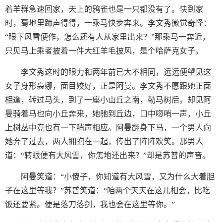
着羊群急速回家，天上的鸦雀也是一只都没有了。快到家
时，蓦地里蹄声得得，一乘马快步奔来。李文秀微觉奇怪：
“眼下风雪便作，怎么还有人从家里出来？”那乘马一奔近，
只见马上乘者披着一件大红羊毛披风，是个哈萨克女子。
李文秀这时的眼力和两年前已大不相同，远远便望见这
女子身形袅娜，面目姣好，正是阿曼。李文秀不愿跟她正面
相逢，转过马头，到了一座小山丘之南，勒马树后。却见阿
曼骑着马也向小丘奔来，她驰到丘边，口中唿哨一声，小丘
上树丛中竟也有一下哨声相应。阿曼翻身下马，一个男人向
她奔了过去，两人拥抱在一起，传出了阵阵欢笑。那男人
道：“转眼便有大风雪，你怎地还出来？”却是苏普的声音。
阿曼笑道：“小傻子，你知道有大风雪，又为什么大着胆
子在这里等我？”苏普笑道：“咱两个天天在这儿相会，比吃
饭还要紧。便是落刀落剑，我也会在这里等你。”