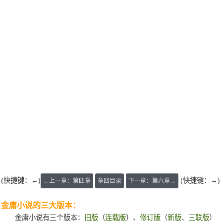
(快捷键：←)
(快捷键：→)
←上一章：第四章
章回目录
下一章：第六章→
金庸小说的三大版本：
金庸小说有三个版本：
旧版
（
连载版
）、
修订版
（
新版
、
三联版
）