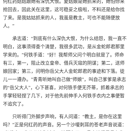
何红药姑姑跟她有深仇大恨。夏姑娘是她抓来的，她怕你来
抢回去，因此关在这里，这可稳妥之极啦，不料还是给你找
了来。是我姑姑抓来的人，我虽是教主，可也不能随便放
人。”
承志道：“到底有什么深仇大恨，为什么结怨，我一直不
明白，这事须得查个清楚，我很多武功，是从金蛇郎君那里
学来的。”何铁手道：“好！我帮师父问个明白就是了。师命
有三，第一，阻止改立皇帝、借兵灭寇的阴谋；第二，送师
娘回家；第三，问明你岳父大人金蛇郎君的事迹和下落。徒
儿一一遵办。”青青听她叫自己做“师娘”，叫自己爹爹是承志
的“岳父大人”，心下甚喜，对何铁手便无芥蒂，抓着承志的
手掌轻轻捏了几下，对于他先前伸手入何铁手衣内之事便暂
不追究了。
只听得门外脚步声响，有人问道：“教主，是你在这里
吗？”正是何红药的声音。另一个沙嗄刺耳的苍老声音说道：