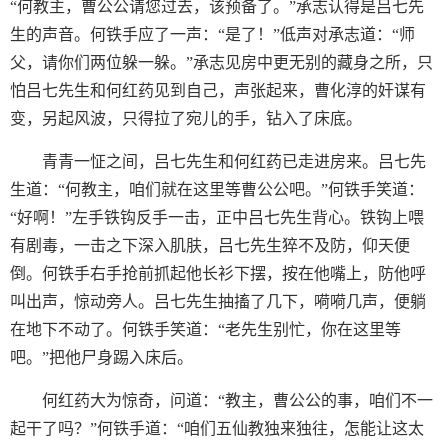
“何教主，曹公公请您过去，该预备了。”承志认得是吕七先
生的声音。何铁手应了一声：“是了！”低声对承志道：“师
父，请你们两位躲一躲。”承志见房中更无别的藏身之所，只
怕吕七先生和何红药见到自己，声张起来，曹化淳的奸谋有
变，另起风波，只得拉了宛儿的手，钻入了床底。
青青一怔之间，吕七先生和何红药已走进房来。吕七先
生道：“何教主，咱们就在这里等曹公公吧。”何铁手笑道：
“好啊！”左手铁钩反手一击，正中吕七先生背心。铁钩上喂
有剧毒，一击之下深入肌肤，吕七先生猝不及防，仰天便
倒。何铁手右手抢前抓起他长衫下摆，按在他嘴上，防他呼
叫出声，惊动旁人。吕七先生抽搐了几下，嗬嗬几声，便躺
在地下不动了。何铁手笑道：“老先生别忙，你在这里等
吧。”把他尸身踢入床后。
何红药大为惊奇，问道：“教主，曹公公的事，咱们不一
起干了吗？”何铁手道：“咱们五仙教独来独往，怎能让这太