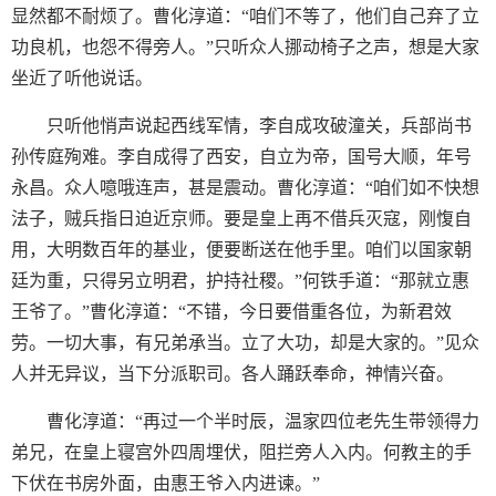
显然都不耐烦了。曹化淳道：“咱们不等了，他们自己弃了立
功良机，也怨不得旁人。”只听众人挪动椅子之声，想是大家
坐近了听他说话。
只听他悄声说起西线军情，李自成攻破潼关，兵部尚书
孙传庭殉难。李自成得了西安，自立为帝，国号大顺，年号
永昌。众人噫哦连声，甚是震动。曹化淳道：“咱们如不快想
法子，贼兵指日迫近京师。要是皇上再不借兵灭寇，刚愎自
用，大明数百年的基业，便要断送在他手里。咱们以国家朝
廷为重，只得另立明君，护持社稷。”何铁手道：“那就立惠
王爷了。”曹化淳道：“不错，今日要借重各位，为新君效
劳。一切大事，有兄弟承当。立了大功，却是大家的。”见众
人并无异议，当下分派职司。各人踊跃奉命，神情兴奋。
曹化淳道：“再过一个半时辰，温家四位老先生带领得力
弟兄，在皇上寝宫外四周埋伏，阻拦旁人入内。何教主的手
下伏在书房外面，由惠王爷入内进谏。”