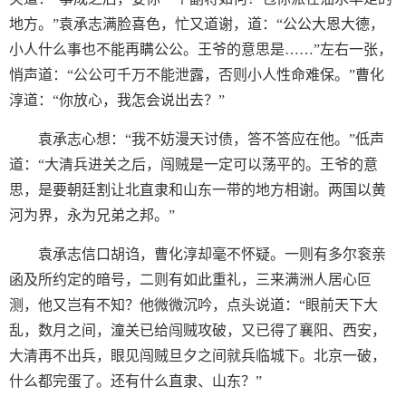
地方。”袁承志满脸喜色，忙又道谢，道：“公公大恩大德，
小人什么事也不能再瞒公公。王爷的意思是……”左右一张，
悄声道：“公公可千万不能泄露，否则小人性命难保。”曹化
淳道：“你放心，我怎会说出去？”
袁承志心想：“我不妨漫天讨债，答不答应在他。”低声
道：“大清兵进关之后，闯贼是一定可以荡平的。王爷的意
思，是要朝廷割让北直隶和山东一带的地方相谢。两国以黄
河为界，永为兄弟之邦。”
袁承志信口胡诌，曹化淳却毫不怀疑。一则有多尔衮亲
函及所约定的暗号，二则有如此重礼，三来满洲人居心叵
测，他又岂有不知？他微微沉吟，点头说道：“眼前天下大
乱，数月之间，潼关已给闯贼攻破，又已得了襄阳、西安，
大清再不出兵，眼见闯贼旦夕之间就兵临城下。北京一破，
什么都完蛋了。还有什么直隶、山东？”