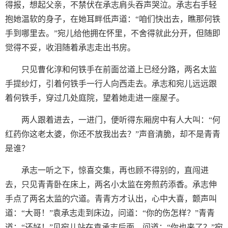
得报，想起父亲，不禁伏在承志肩头吞声哭泣。承志右手轻
抱她温软的身子，在她耳畔低声道：“咱们快出去，瞧那何铁
手到哪里去。”宛儿给他拥在怀里，不舍得就此分开，但随即
觉得不妥，收泪随着承志走出书房。
只见曹化淳和何铁手在前面岔道上已经分路，两名太监
手提纱灯，引着何铁手一行人向西走去。承志和宛儿远远跟
着何铁手，穿过几处庭院，望着她走进一座屋子。
两人跟着进去，一进门，便听得东厢房中有人大叫：“何
红药你这老太婆，你还不放我出去？”声音清脆，却不是青青
是谁？
承志一听之下，惊喜交集，再也顾不得别的，直闯进
去，只见青青卧在床上，两名小太监在旁煎药添香。承志伸
手点了两名太监的穴道。青青方才认出，心中大喜，颤声叫
道：“大哥！”袁承志走到床边，问道：“你的伤怎样？”青青
道：“还好！”见宛儿站在袁承志后面，问道：“你也来了？”宛