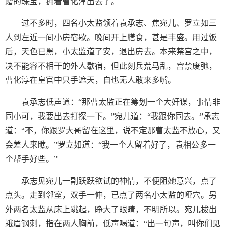
赠的珠宝，拥着曹化淳出去了。
过不多时，四名小太监领着袁承志、焦宛儿、罗立如三
人到左近一间小房宿歇。晚间开上膳食，甚是丰盛。用过饭
后，天色已黑，小太监道了安，退出房去。本来禁宫之中，
决不能容不相干的外人歇宿，但此刻兵荒马乱，宫禁废弛，
曹化淳在皇官中只手遮天，自也无人敢来多嘴。
袁承志低声道：“那曹太监正在筹划一个大奸谋，事情非
同小可，我要出去打探一下。”宛儿道：“我跟你同去。”承志
道：“不，你跟罗大哥留在这里，说不定那曹太监不放心，又
会差人来瞧。”罗立如道：“我一个人留着好了，袁相公多一
个帮手好些。”
承志见宛儿一副跃跃欲试的神情，不便阻她意兴，点了
点头。走到邻室，双手一伸，已点了两名小太监的哑穴。另
外两名太监从床上跳起，睁大了眼睛，不明所以。宛儿拔出
蛾眉钢刺，指在两人胸前，低声喝道：“出一句声，叫你们见