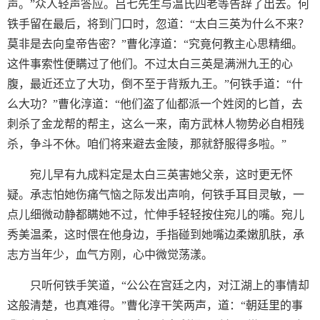
声。”众人轻声答应。吕七先生与温氏四老等告辞了出去。何
铁手留在最后，将到门口时，忽道：“太白三英为什么不来？
莫非是去向皇帝告密？”曹化淳道：“究竟何教主心思精细。
这件事索性便瞒过了他们。不过太白三英是满洲九王的心
腹，最近还立了大功，倒不至于背叛九王。”何铁手道：“什
么大功？”曹化淳道：“他们盗了仙都派一个姓闵的匕首，去
刺杀了金龙帮的帮主，这么一来，南方武林人物势必自相残
杀，争斗不休。咱们将来避去金陵，那就舒服得多啦。”
宛儿早有九成料定是太白三英害她父亲，这时更无怀
疑。承志怕她伤痛气恼之际发出声响，何铁手耳目灵敏，一
点儿细微动静都瞒她不过，忙伸手轻轻按住宛儿的嘴。宛儿
秀美温柔，这时偎在他身边，手指碰到她嘴边柔嫩肌肤，承
志方当年少，血气方刚，心中微觉荡漾。
只听何铁手笑道，“公公在宫廷之内，对江湖上的事情却
这般清楚，也真难得。”曹化淳干笑两声，道：“朝廷里的事