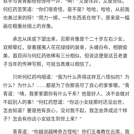
铁手与青青都轻轻惊呼一声：“啊！”又是诧异，又是赞叹。
何红药苦笑道：“你们很奇怪，是不是？哈哈，哈哈，从前我
也美过来的呀！”用力一掷，一件东西丢在地下，原来是一幅
画在粗蚕丝绢上的肖像。
承志从床底下望出来，见那肖像是个二十岁左右少女，
双颊晕红，穿着摆夷人花花绿绿的装束，头缠白布，相貌俊
美，眉目间与何红药依稀有三分相似，但说这便是这丑老婆
子当年的传神写照，可就当真难以相信了。
只听何红药呜咽道：“我为什么弄得这样丑八怪似的？为
什么？为什么？……都是为了你那丧尽了良心的爹爹哪。”青
青道：“咦，我爹爹跟你有什么干系？他是好人、决不会做对
不起别人的事！”何红药怒道：“你这小女娃那时还没出世，
怎会知道？要是他有良心，没对我不起，我怎会弄成这个样
子？怎会有你这小女娃生到世上来？”
青青道：“你越说越稀奇古怪啦！你们五毒教在云南，我