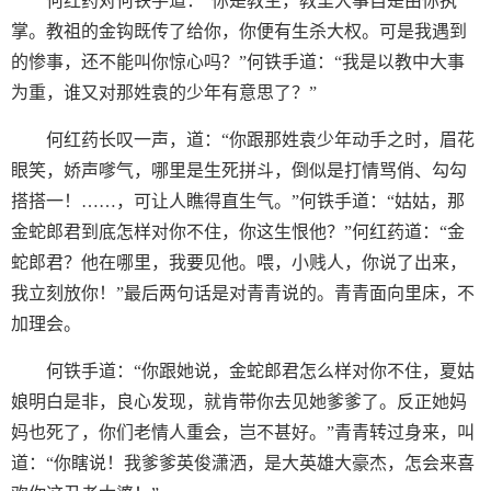
何红药对何铁手道：“你是教主，教里大事自是由你执
掌。教祖的金钩既传了给你，你便有生杀大权。可是我遇到
的惨事，还不能叫你惊心吗？”何铁手道：“我是以教中大事
为重，谁又对那姓袁的少年有意思了？”
何红药长叹一声，道：“你跟那姓袁少年动手之时，眉花
眼笑，娇声嗲气，哪里是生死拼斗，倒似是打情骂俏、勾勾
搭搭一！……，可让人瞧得直生气。”何铁手道：“姑姑，那
金蛇郎君到底怎样对你不住，你这生恨他？”何红药道：“金
蛇郎君？他在哪里，我要见他。喂，小贱人，你说了出来，
我立刻放你！”最后两句话是对青青说的。青青面向里床，不
加理会。
何铁手道：“你跟她说，金蛇郎君怎么样对你不住，夏姑
娘明白是非，良心发现，就肯带你去见她爹爹了。反正她妈
妈也死了，你们老情人重会，岂不甚好。”青青转过身来，叫
道：“你瞎说！我爹爹英俊潇洒，是大英雄大豪杰，怎会来喜