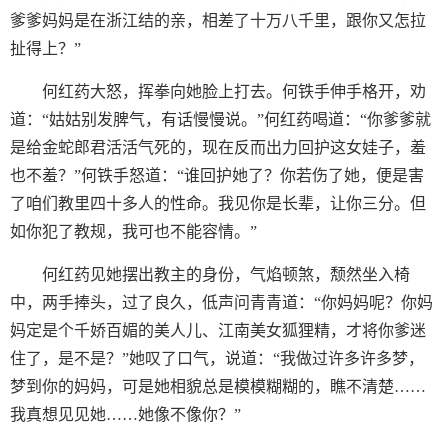
爹爹妈妈是在浙江结的亲，相差了十万八千里，跟你又怎拉
扯得上？”
何红药大怒，挥拳向她脸上打去。何铁手伸手格开，劝
道：“姑姑别发脾气，有话慢慢说。”何红药喝道：“你爹爹就
是给金蛇郎君活活气死的，现在反而出力回护这女娃子，羞
也不羞？”何铁手怒道：“谁回护她了？你若伤了她，便是害
了咱们教里四十多人的性命。我见你是长辈，让你三分。但
如你犯了教规，我可也不能容情。”
何红药见她摆出教主的身份，气焰顿煞，颓然坐入椅
中，两手捧头，过了良久，低声问青青道：“你妈妈呢？你妈
妈定是个千娇百媚的美人儿、江南美女狐狸精，才将你爹迷
住了，是不是？”她叹了口气，说道：“我做过许多许多梦，
梦到你的妈妈，可是她相貌总是模模糊糊的，瞧不清楚……
我真想见见她……她像不像你？”