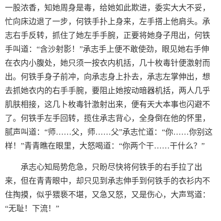
一股浓香，知她周身是毒，给她如此欺进，委实大大不妥，
忙向床边退了一步，何铁手扑上身来，左手搭上他肩头。承
志右手反转，抓住了她左手手腕，正要将她身子甩出，何铁
手叫道：“含沙射影！”承志手上便不敢使劲，眼见她右手伸
在衣内小腹处，她只须一按衣内机括，几十枚毒针便激射而
出。何铁手身子前冲，向承志身上扑去，承志左掌伸出，想
去抓她衣内的右手手腕，要阻止她按动暗器机括，两人几乎
肌肤相接，这几卜枚毒针激射出来，便有天大本事也闪避不
了。何铁手左手回转，揽住承志背心，全身倒在他的怀里，
腻声叫道：“师……父，师……父”承志忙道：“你……你别这
样！”青青瞧在眼里，大怒喝道：“你两个干……干什么？”
承志心知局势危急，只盼尽快将何铁手的右手拉了出
来，但在青青眼中，却只见到承志伸手到何铁手的衣衫内不
住掏摸，似乎猥亵不堪，又急又怒，又是伤心，大声骂道：
“无耻！下流！”