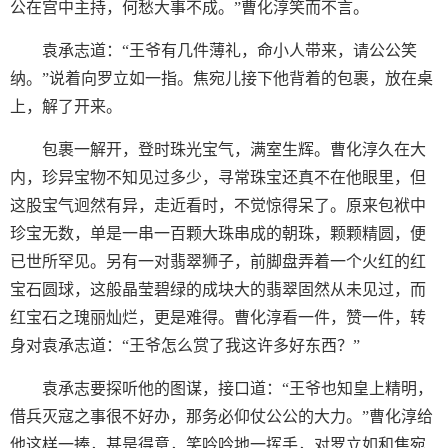
公在宫中主持，何愁大事不成。”曹化淳笑而不言。
袁承志道：“王爷有几件薄礼，命小人带来，请公公笑
纳。”说着向罗立如一指。焦宛儿接下他背着的包裹，放在桌
上，解了开来。
包裹一解开，登时珠光宝气，满室生辉。曹化淳久在大
内，珍异宝物不知见过多少，寻常珠宝还真不在他眼里，但
这股宝气迥然有异，走近看时，不觉惊得呆了。原来包袱中
珍宝无数，单是一串一百颗大珠串成的朝珠，颗颗精圆，便
已世所罕见。另有一对翡翠狮子，前脚盘弄着一个火红的红
宝石圆球，这般晶莹碧绿的成块大的翡翠固然从未见过，而
红宝石之瑰丽灿烂，更是难得。曹化淳看一件，赞一件，转
身对袁承志道：“王爷怎么赏了我这许多好东西？”
袁承志要探听他的图谋，接口道：“王爷也知皇上精明，
借兵灭寇之事很不好办，那务必仰仗公公的大力。”曹化淳给
他这样一捧，甚是得意，笑吟吟地一挥手，对罗立如和焦宛