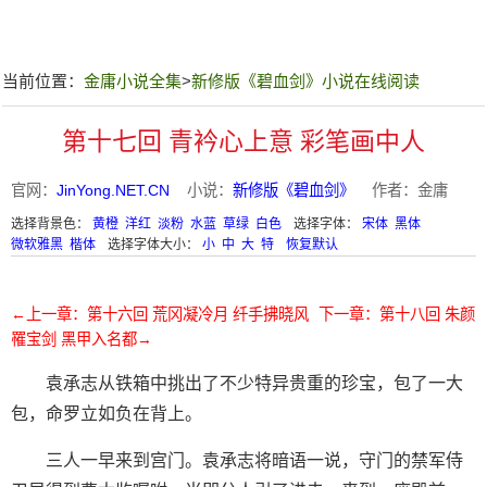
当前位置：
金庸小说全集
>
新修版《碧血剑》小说在线阅读
第十七回 青衿心上意 彩笔画中人
官网：
JinYong.NET.CN
小说：
新修版《碧血剑》
作者：金庸
选择背景色：
黄橙
洋红
淡粉
水蓝
草绿
白色
选择字体：
宋体
黑体
微软雅黑
楷体
选择字体大小：
小
中
大
特
恢复默认
←上一章：第十六回 荒冈凝冷月 纤手拂晓风
下一章：第十八回 朱颜
罹宝剑 黑甲入名都→
袁承志从铁箱中挑出了不少特异贵重的珍宝，包了一大
包，命罗立如负在背上。
三人一早来到宫门。袁承志将暗语一说，守门的禁军侍