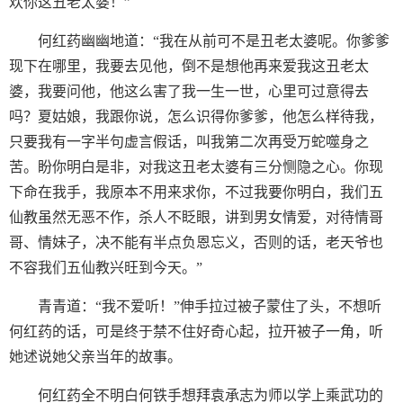
欢你这丑老太婆！”
何红药幽幽地道：“我在从前可不是丑老太婆呢。你爹爹
现下在哪里，我要去见他，倒不是想他再来爱我这丑老太
婆，我要问他，他这么害了我一生一世，心里可过意得去
吗？夏姑娘，我跟你说，怎么识得你爹爹，他怎么样待我，
只要我有一字半句虚言假话，叫我第二次再受万蛇噬身之
苦。盼你明白是非，对我这丑老太婆有三分恻隐之心。你现
下命在我手，我原本不用来求你，不过我要你明白，我们五
仙教虽然无恶不作，杀人不眨眼，讲到男女情爱，对待情哥
哥、情妹子，决不能有半点负恩忘义，否则的话，老天爷也
不容我们五仙教兴旺到今天。”
青青道：“我不爱听！”伸手拉过被子蒙住了头，不想听
何红药的话，可是终于禁不住好奇心起，拉开被子一角，听
她述说她父亲当年的故事。
何红药全不明白何铁手想拜袁承志为师以学上乘武功的