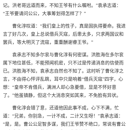
记。洪老哥远道而来，不知王爷有什么嘱咐。”袁承志道：
“王爷要请问公公，大事筹划得怎样了？”
曹化淳叹道：“我们皇上的性子，真是固执得要命。我进
言了好几次，皇上总说借兵灭寇，后患太多，只求两国议和
罢兵，等大明灭了流寇，重重酬谢睿王爷。”
袁承志不知多尔衮与曹化淳有何密谋。洪胜海在多尔衮
属下地位甚低，不能预闻机密，只不过是传递消息的信使而
已。洪胜海不知，袁承志自然也不知了。这时听了曹化淳之
言，不由得心怦评乱跳，耳中只是响着“借兵灭寇”四字，心
想：“皇帝不肯借兵，满洲人却心急要借，显是不怀好意
了。”他虽镇静，但这个大消息突如其来，不免脸有异状。
曹化淳会错了意，还道他因此事不成，心下不满，忙
道：“兄弟，你别急，一计不成，二计又生呀！”袁承志道：
“是，是。曹公公足智多谋，我们王爷赞不绝口，常说有曹公