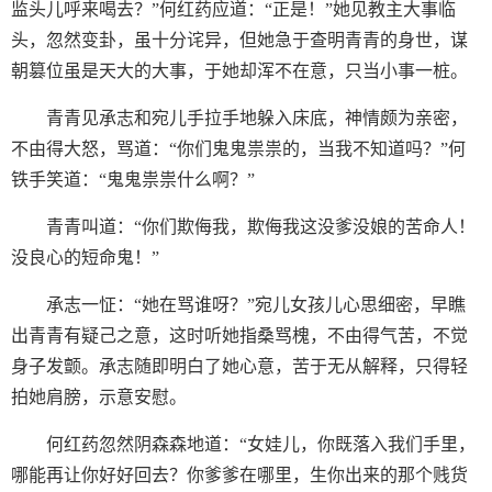
监头儿呼来喝去？”何红药应道：“正是！”她见教主大事临
头，忽然变卦，虽十分诧异，但她急于查明青青的身世，谋
朝篡位虽是天大的大事，于她却浑不在意，只当小事一桩。
青青见承志和宛儿手拉手地躲入床底，神情颇为亲密，
不由得大怒，骂道：“你们鬼鬼祟祟的，当我不知道吗？”何
铁手笑道：“鬼鬼祟祟什么啊？”
青青叫道：“你们欺侮我，欺侮我这没爹没娘的苦命人！
没良心的短命鬼！”
承志一怔：“她在骂谁呀？”宛儿女孩儿心思细密，早瞧
出青青有疑己之意，这时听她指桑骂槐，不由得气苦，不觉
身子发颤。承志随即明白了她心意，苦于无从解释，只得轻
拍她肩膀，示意安慰。
何红药忽然阴森森地道：“女娃儿，你既落入我们手里，
哪能再让你好好回去？你爹爹在哪里，生你出来的那个贱货