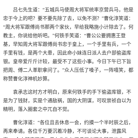
吕七先生道：“五城兵马使周大将军统率京营兵马，他是
忠于今上的吧？要不要先除了去，以免不测？”曹化淳笑道：
“周大将军跟傅尚书那两个家伙，早给我略施小计除去了。何
教主，你说给他听吧。”何铁手笑道：“曹公公要拥惠王登
基，早知周大将军跟傅尚书忠于皇上，一个手里有兵，一个
手里有钱，是两个大患，因此命小妹连日派人去户部偷盗库
银。皇帝爱斤斤计较，最受不了这些小事。今日下午已下旨
把周、傅二人革职拿问了。”众人压低了嗓子，一阵嘻笑，都
称赞曹化淳神机妙算。
袁承志这时方才明白，原来何铁手的手下偷盗库银，不
是为了钱财，实是个通敌祸，国的大阴谋，可叹崇祯自以为
精明，落入圈套之中兀自不觉。
曹化淳道：“各位且去休息一会，约摸一个半时辰之后，
再来奉请。各位千万要沉着冷静，不可谈论大事，泄露风