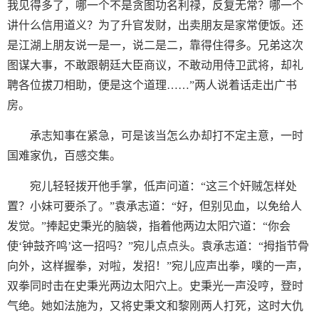
我见得多了，哪一个不是贪图功名利禄，反复无常？哪一个
讲什么信用道义？为了升官发财，出卖朋友是家常便饭。还
是江湖上朋友说一是一，说二是二，靠得住得多。兄弟这次
图谋大事，不敢跟朝廷大臣商议，不敢动用侍卫武将，却礼
聘各位拔刀相助，便是这个道理……”两人说着话走出广书
房。
承志知事在紧急，可是该当怎么办却打不定主意，一时
国难家仇，百感交集。
宛儿轻轻拨开他手掌，低声问道：“这三个奸贼怎样处
置？小妹可要杀了。”袁承志道：“好，但别见血，以免给人
发觉。”捧起史秉光的脑袋，指着他两边太阳穴道：“你会
使‘钟鼓齐鸣’这一招吗？”宛儿点点头。袁承志道：“拇指节骨
向外，这样握拳，对啦，发招！”宛儿应声出拳，噗的一声，
双拳同时击在史秉光两边太阳穴上。史秉光一声没哼，登时
气绝。她如法施为，又将史秉文和黎刚两人打死，这时大仇