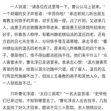
一人说道：“请各位在这里等一下，曹公公马上就来。”
一个娇媚的女子声音道：“辛苦你啦！”承志和宛儿听出是五
毒教主何铁手的声音，双手互相一捏。过了片刻，又进来几
人，由惠王的总管魏涛声带进来，都是惠王招贤馆所招来的
好手，听着各人称呼，有衢州静岩棋仙派的温氏四老，还有
方岩的吕七先生等人，与何铁手等互道寒暄。承志寻思：“衢
州棋仙派的温氏四老也来了。原来宛儿昨晚瞧见的四个老头
子，便是他们，怪不得仙都派抵挡不住。他们来干什么？”众
人客套未毕，曹化淳已走进室来。袁承志心想：“温方施害死
青弟的母亲，给我以混元功踹中穴道，成了废人，温氏的五
行阵显然施展不出了，但加上五毒教的高手和其他人众，我
一人就抵敌不过。”
只听曹化淳道：“太白三英呢？”一名太监答道：“史爷他
们已来过啦，不知到哪里去了。”曹化淳派人出去找寻，几批
太监找了好久才回来，都说不见三人影踪。余人悄悄议论，