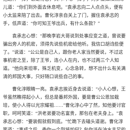
儿道：“你们到外面去休息吧。”袁承志向二人点点头，便有
小太监来陪了出去。曹化淳亲自关上了门，握住袁承志的
手，低声道：“你可知王爷出兵，有什么条款？”
袁承志心想：“那晚李岩大哥说到处事应变之道，曾说要
骗出旁人的机密，须得先说些机密给他听。我信口胡诌些便
了。”说道：“公公是自己人，跟你老人家当然要说，不过这
事机密之至，除了王爷，连小人在内，也不过两三个人知
道。”他向来坦率，殊乏机变，心念急转，想不出什么有关满
清的邦国大事，只好随口说些自己的事。
曹化淳眼睛一亮。袁承志挨近身去说道：“小人心想，王
爷虽然瞧得起小人，但总是番邦外国，要是曹公公恩加栽
培，使小人得以光宗耀祖……”曹化淳心中了然，知他要讨官
职，呵呵笑道：“洪老弟要功名富贵，那包在老夫身上。”袁
承志心想：“要装假就假到底。”忙跪下去磕头道谢。曹化淳
笑道：“事成之后，委你一个副将如何？包你派在油水丰足的