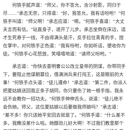
何铁手腻声道：“师父，你不答允，含沙射影，同归于
尽……”承志无奈，只得道：“好，我答允，我有话吩咐！”何
铁手叫道：“师父啊！”承志应道：“嗯。”何铁手喜道：“大丈
夫言而有信。”站直身子，退开了儿步。承志坐倒在床边，适
才生死悬于一线，不由得满头是汗，反手拉住青青的手，捏
在掌中，对何铁手正色道：“我有吩咐，你如听话，便收你为
徒。”何铁手心花怒放，笑嘻嘻地道：“请师父吩咐。”
承志道：“你快去查明曹公公改立皇帝的阴谋，你带同手
下，要阻止他谋朝篡位，借满洲兵来打闯王，这是眼前的大
事！”何铁手点头道：“徒儿遵命！”承志道：“第二件，你派人
把夏姑娘送回我正条子胡同，你只要伤了她一根手指，我永
远不会教你一招功夫。”何铁手伸伸舌头，说道：“徒儿绝不
会伤她。师父，这位夏姑娘以后要做我师娘吗？”承志道：
“差不多！你只送她平安回去就是了。”何铁手道：“什么差不
多，我瞧没差什么啦。她醋劲儿好大啊！不过我们教里那个