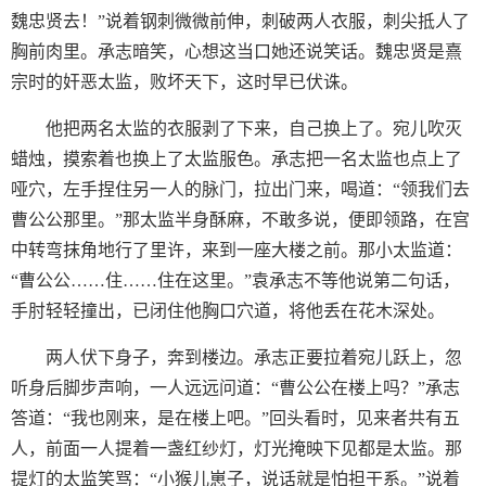
魏忠贤去！”说着钢刺微微前伸，刺破两人衣服，刺尖抵人了
胸前肉里。承志暗笑，心想这当口她还说笑话。魏忠贤是熹
宗时的奸恶太监，败坏天下，这时早已伏诛。
他把两名太监的衣服剥了下来，自己换上了。宛儿吹灭
蜡烛，摸索着也换上了太监服色。承志把一名太监也点上了
哑穴，左手捏住另一人的脉门，拉出门来，喝道：“领我们去
曹公公那里。”那太监半身酥麻，不敢多说，便即领路，在宫
中转弯抹角地行了里许，来到一座大楼之前。那小太监道：
“曹公公……住……住在这里。”袁承志不等他说第二句话，
手肘轻轻撞出，已闭住他胸口穴道，将他丢在花木深处。
两人伏下身子，奔到楼边。承志正要拉着宛儿跃上，忽
听身后脚步声响，一人远远问道：“曹公公在楼上吗？”承志
答道：“我也刚来，是在楼上吧。”回头看时，见来者共有五
人，前面一人提着一盏红纱灯，灯光掩映下见都是太监。那
提灯的太监笑骂：“小猴儿崽子，说话就是怕担干系。”说着