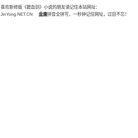
喜欢新修版《碧血剑》小说的朋友请记住本站网址：
JinYong.NET.CN
金庸
拼音全拼写，一秒钟记住网址，过目不忘！