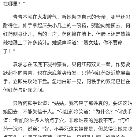
在哪里？”
青青本就在大发脾气，听她侮辱自己的母亲，哪里还忍
耐得住。伸手拿起床头小几上的一碗药，劈脸向她掷去。何
红药侧身让开，当的一声，药碗撞在墙上，但脸上还是热辣
辣地溅上了许多药汁。她怒声喝道：“贱女娃，你不要命
了！”
袁承志在床底下凝神察看，见何红药双足一蹬，作势要
跃起扑向青青，也在床底蓄势待发，只待何红药跃近施展毒
手，立即先攻她下盘。忽地白影一晃，何铁手的双足已拦在
何红药与卧床之间。
只听何铁手说道：“姑姑，我答应了那姓袁的，要送这姑
娘回去，不能失信于人。”何红药冷笑道：“为什么？”何铁手
道：“咱们这许多人给点了穴，非那姓袁的施救不可。”何红
药一沉吟，说道：“好，不弄死这女娃便是，但总得让她先吃