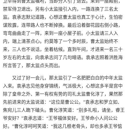
卫早得到曹太监嘱咐，当即分人引了进去。来到一座殿前，
禁军侍卫退出，另有小太监接引入内，一路连换了三名太
监。袁承志默记道路，心想这曹太监也真工于心计，生怕密
谋败露，连带路人也不断掉换。最后沿着御花园右侧小路，
弯弯曲曲走了一阵，来到一座小屋子前。小太监请三人入
内，端上清茶点心。约莫等了一个多时辰，曹太监始终不
来，三人也不说话，坐着枯候。直到午间，才进来一名三十
岁左右的太监，向袁承志问了几句暗语。袁承志照着洪胜海
所言答了，那太监点头而出。
又过了好一会儿，那太监引了一名肥肥白白的中年太监
入来。袁承志见他身穿锦绣，气派极大，心想这多半是宫中
除了皇帝之外、第一有权有势的司礼太监曹化淳了，果然那
先前进来的太监说道：“这位是曹公公。”袁承志和罗立如、
焦宛儿三人跪下磕头。曹化淳笑道：“别多礼啦，请坐，睿王
爷安好？”袁承志道：“王爷福体安好。王爷命小人问公公
好。”曹化淳呵呵笑道：“我这几根老骨头，却也多承王爷惦