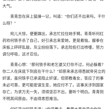
大气。
青青忽在床上猛捶一记，叫道：“你们还不出来吗，干什
么呀？”
宛儿大惊，便要蹿出，承志忙拉住她手臂。青青听何红
药劝何铁手杀了自己，好引承志来爱她，更是着恼，握拳在
床板上砰砰乱敲，灰尘纷纷落下。承志险些打出喷嚏，努力
调匀呼吸，这才忍住。
青青心想：“那何铁手和老乞婆又打你不过，何必躲着？
你二人在床底下到底在干什么？”却原来承志得悉弑帝另立的
奸谋，虽何铁手已承诺阻止奸谋，但邪教毒女，答应了的事
未必可靠，更可能密谋生变，她应付不了。这事关涉到国家
存亡，为求万无一失，须得坚忍不出，要听个明白。青青则
不明其间原由，不由得恚怒难当。