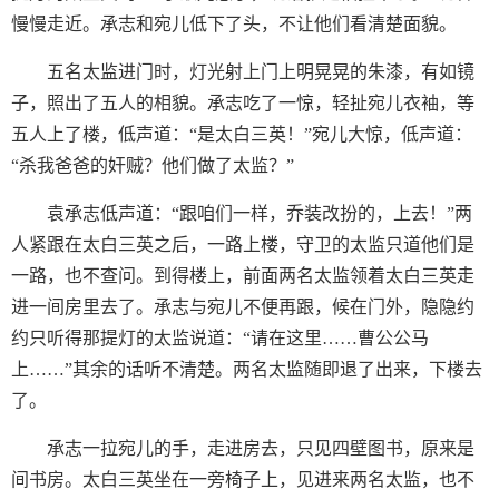
慢慢走近。承志和宛儿低下了头，不让他们看清楚面貌。
五名太监进门时，灯光射上门上明晃晃的朱漆，有如镜
子，照出了五人的相貌。承志吃了一惊，轻扯宛儿衣袖，等
五人上了楼，低声道：“是太白三英！”宛儿大惊，低声道：
“杀我爸爸的奸贼？他们做了太监？”
袁承志低声道：“跟咱们一样，乔装改扮的，上去！”两
人紧跟在太白三英之后，一路上楼，守卫的太监只道他们是
一路，也不查问。到得楼上，前面两名太监领着太白三英走
进一间房里去了。承志与宛儿不便再跟，候在门外，隐隐约
约只听得那提灯的太监说道：“请在这里……曹公公马
上……”其余的话听不清楚。两名太监随即退了出来，下楼去
了。
承志一拉宛儿的手，走进房去，只见四壁图书，原来是
间书房。太白三英坐在一旁椅子上，见进来两名太监，也不