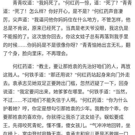
青青叹道：“我妈死了。”何红药一惊，道：“死了？”青青
道：“死了！怎么样？你好开心，是不是？”何红药声音凄
厉，尖声道：“我逼问他你妈妈住在什么地方，不管怎样，他
总是不肯说，原来已经死了。当真是老天爷没眼，我这仇是
不能报的了。这次放你回去，你这女娃子总有再落到我手里
的时候……你妈妈是不是很像你呀？”青青恼她出言无礼，翻
了个身，脸向里床，不再理会。
何红药道：“教主，要让那姓袁的先治好咱们的人，再放
这贱人。”何铁手道：“那还用说？”何红药站起身来向门外走
去。袁承志见她双足正要跨出门槛，忽然迟疑了一下，回身
说道：“我定要问出来，她爹爹在哪里。”何铁手道：“当然，
不过……不过咱们不能失信于人啊。”何红药道：“你为什么
护着她？哼，你定是想勾引那姓袁的少年。我教你个乖，你
要那姓袁的喜欢你，你就得让我杀了这女娃子。蜈蚣要成
王，先得咬死青蛇，懂不懂，傻女孩儿。”气冲冲地回转，坐
在椅上，室中登时寂静无声。袁承志和宛儿更是不敢喘一口