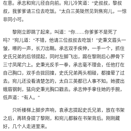
在意。承志和宛儿径自向前。宛儿冷笑道：“史叔叔，黎叔
叔，我爹爹请三位去吃饭。”太白三英陡然见到焦宛儿，一惊
非同小可。
黎刚立即跳了起来，叫道：“你……你爹爹不是死了
吗？”宛儿道：“不错，他请三位叔叔去吃饭！”史秉文眉头一
皱，嚓的一声，长刀出鞘。承志双手疾伸，一手一个，抓住
史氏兄弟的后领提起，同时左脚飞出，踢在黎刚后心胛骨下
三寸凤尾穴上。史秉光反手一拳，承志毫不理会，任他打在
自己胸口，双手合拢回撞，史氏兄弟两头相碰，都撞晕了过
去。宛儿还没看清楚怎的，太白三英都已人事不知。她拔出
蛾眉钢刺，猛向史秉光胸口戳去。承志伸手拿住她的手腕，
低声道：“有人。”
只听楼梯上脚步声响，袁承志提起史氏兄弟，放在书架
之后，再转身提了黎刚，和宛儿都躲在书架背后。刚刚藏
好，几个人走进室来。