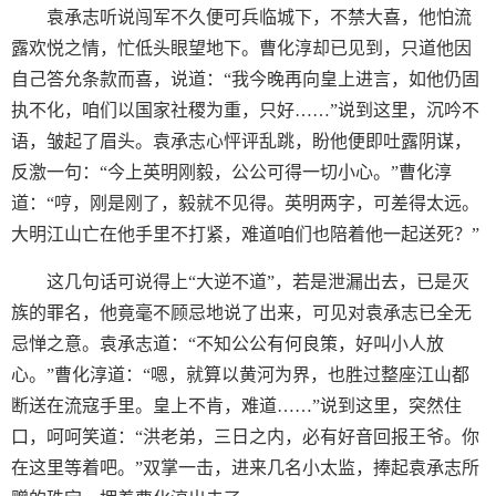
袁承志听说闯军不久便可兵临城下，不禁大喜，他怕流
露欢悦之情，忙低头眼望地下。曹化淳却已见到，只道他因
自己答允条款而喜，说道：“我今晚再向皇上进言，如他仍固
执不化，咱们以国家社稷为重，只好……”说到这里，沉吟不
语，皱起了眉头。袁承志心怦评乱跳，盼他便即吐露阴谋，
反激一句：“今上英明刚毅，公公可得一切小心。”曹化淳
道：“哼，刚是刚了，毅就不见得。英明两字，可差得太远。
大明江山亡在他手里不打紧，难道咱们也陪着他一起送死？”
这几句话可说得上“大逆不道”，若是泄漏出去，已是灭
族的罪名，他竟毫不顾忌地说了出来，可见对袁承志已全无
忌惮之意。袁承志道：“不知公公有何良策，好叫小人放
心。”曹化淳道：“嗯，就算以黄河为界，也胜过整座江山都
断送在流寇手里。皇上不肯，难道……”说到这里，突然住
口，呵呵笑道：“洪老弟，三日之内，必有好音回报王爷。你
在这里等着吧。”双掌一击，进来几名小太监，捧起袁承志所