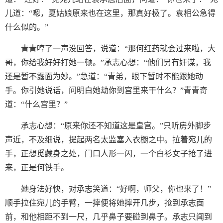
儿道：“嗯，夏姑娘原来也在这里，那真好极了。袁相公急得
什么似的。”
青青哼了一声没回答，说道：“那何红药就会过来啦，大
哥，你给我好好打她一顿。”承志心想：“他们另有奸谋，我
还是暂不露面为妙。”急道：“青弟，眼下暂时不能跟她动
手。你引她说话，问明白她劫你到宫里来干什么？”青青奇
道：“什么宫里？”
承志心想：“原来你还不知道这是皇宫。”只听房外脚步
声近，不及细说，提起两名太监塞入衣橱之中。拉着宛儿的
手，正想觅藏身之处，门口人形一闪，一个白衫女子抢了进
来，正是何铁手。
她身法好快，对承志笑道：“好啊，师父，你也来了！”
顺手拉住宛儿的手臂，一摔便将她摔开几步，抢到承志面
前，和他相距不到一尺，几乎鼻子要碰到鼻子。承志只闻到