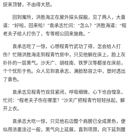
捉来顶替，不由得大怒。
回到寓所，洪胜海正在屋外探头探脑，见了两人，大喜
道：“好啦，回来啦！”袁承志忙问：“怎么？”洪胜海道：“程
老夫子给人打伤了，专等相公回来施救。”
袁承志吃了一惊，心想程青竹武功了得，怎会给人打
伤？忙随洪胜海走到程青竹房中，只见他躺在床上，脸上灰
扑扑的一层黑气。沙天广、胡桂南、铁罗汉等都坐在床前，
个个忧形于色。众人见到袁承志，满脸愁容之中，登时透出
了喜色。
袁承志见程青竹双目紧闭，呼吸细微，心下也自惶急，
忙问：“程老夫子伤在哪里？”沙天广把程青竹轻轻扶起，解
开上衣。
袁承志大吃一惊，只见他右边整个肩膀已全成黑色，便
似用浓墨涂过一般，黑气向上延展，直到项颈，向下延到腰