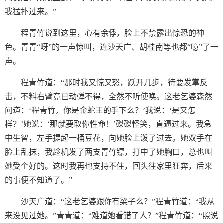
我猛扑过来。”
程青竹说到这里，心有余悸，脸上不禁露出惊恐的神
色。青青“呀”的一声惊叫，连沙天广、胡桂南等也都“噫”了一
声。
程青竹道：“那时我又惊又怒，跃开几步，待要发掌反
击，不料右臂竟已动弹不得，全然不听使唤。这老乞婆森然
问道：‘程青竹，你是金蛇王的手下么？’我说：‘是又怎
样？’她说：‘那就要取你性命！’磔磔怪笑，直逼过来。我急
中生智，左手提起一桶豆花，向她脸上泼了过去。她双手在
脸上乱抹，我趁机发了两支青竹镖，打中了她胸口，总也叫
她受个好的。这时我再也支持不住，回头往家里狂奔，后来
的事便不知道了。”
沙天广道：“这老乞婆跟你有梁子么？”程青竹道：“我从
来没见过她。”青青道：“难道她看错了人？”程青竹道：“照说