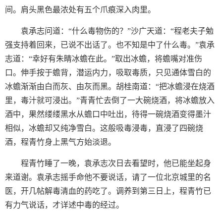
间。肩头黑色最浓处有五个爪痕深入肉里。
袁承志问道：“什么毒物伤的？”沙广天道：“程老夫子勉
强支持着回来，已说不出话了。也不知是中了什么毒。”袁承
志道：“幸好有朱睛冰蟾在此。”取出冰蟾，将蟾嘴对准伤
口。伸手按于蟾背，潜运内力，吸取毒质，只见通体雪白的
冰蟾渐渐由白而灰、由灰而黑。胡桂南道：“把冰蟾浸在烧酒
里，毒汁就可浸出。”青青忙去倒了一大碗烧酒，将冰蟾放入
酒中，果然缕缕黑水从蟾口中吐出，待得一碗烧酒变得墨汁
相似，冰蟾却又纯净雪白。这般吸毒浸毒，直浸了四碗烧
酒，程青竹身上黑气方始淡退。
程青竹睡了一晚，袁承志次日去看望时，他已能坐起身
来道谢。袁承志摇手命他不要说话，请了一位北京城里的名
医，开几帖解毒清血的药吃了。调养到第三日上，程青竹已
有力气说话，才详述中毒的经过。