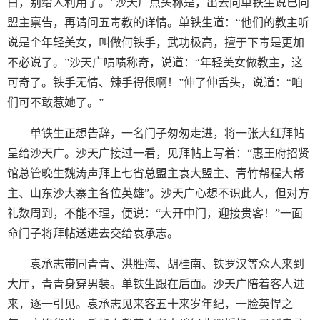
白，别给人利用了。”沙天广点头称是，出去向单铁生说已向
盟主禀告，再请问五毒教的详情。单铁生道：“他们的教主听
说是个年轻美女，叫做何铁手，武功极高，擅于下毒是更加
不必说了。”沙天广啧啧称奇，说道：“年轻美女做教主，这
可奇了。铁手无情、辣手得很啊！”伸了伸舌头，说道：“咱
们可不敢惹她了。”
单铁生正想告辞，一名门子匆匆走进，将一张大红拜帖
呈给沙天广。沙天广接过一看，见拜帖上写着：“惠王府招贤
馆总管晚生魏涛声拜上七省总盟主袁大盟主、青竹帮程大帮
主、山东沙大寨主各位英雄”。沙天广心想不识此人，但对方
礼数周到，不能不理，便说：“大开中门，迎接贵客！”一面
命门子将拜帖送进去交给袁承志。
袁承志带同青青、洪胜海、胡桂南、铁罗汉等众人来到
大厅，青青身穿男装。单铁生跟在后面。沙天广陪着客人进
来，逐一引见。袁承志见来客五十来岁年纪，一脸英悍之