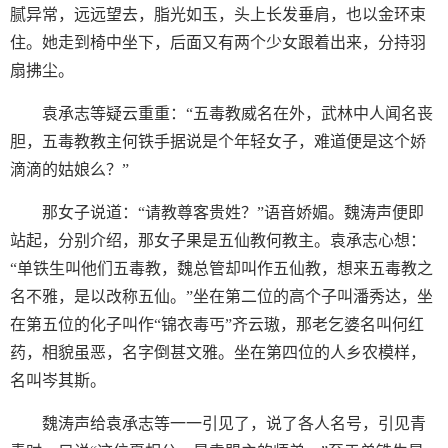
腻异常，远远望去，脂光如玉，头上长发垂肩，也以金环束
住。她走到椅中坐下，后面又有两个少女跟着出来，分持羽
扇拂尘。
袁承志等疑云重重：“五毒教威名在外，武林中人闻名丧
胆，五毒教教主何铁手据说是个年轻女子，难道便是这个娇
滴滴的姑娘么？”
那女子说道：“请教尊客贵姓？”语音娇媚。魏涛声便即
站起，分别介绍，那女子果是五仙教何教主。袁承志心想：
“单铁生叫他们五毒教，魏总管却叫作五仙教，想来五毒教之
名不雅，是以改称五仙。”坐在第二位的高个子叫潘秀达，坐
在第五位的化子叫作“锦衣毒丐”齐云璈，那老乞婆名叫何红
药，相貌虽恶，名字倒甚文雅。坐在第四位的人乡农模样，
名叫岑其斯。
魏涛声给袁承志等一一引见了，说了各人名号，引见青