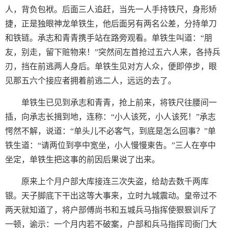
人，背负包袱。后面三人追赶，当先一人手持铁尺，身形矫
捷，正是独眼神龙单铁生，他后面另有两名公差，分持单刀
和铁链。承志和青青携手站在路旁观看。单铁生叫道：“朋
友，别走，留下赃物来！”突然间左首抢过五六人来，各持兵
刃，挡在前逃两人身后。单铁生见对方人众，便即停步，眼
见那五六个接应者拥着前逃二人，远远的去了。
单铁生已见到承志和青青，抢上前来，将铁尺往腰间一
插，向承志长揖到地，连称：“小人该死，小人该死！”承志
愕然不解，说道：“单头儿不必客气，到底是怎么回事？”单
铁生道：“请两位到亭中宽坐，小人慢慢柬告。”三人在亭中
坐定，单铁生把这事的前因后果说了出来。
原来上个月户部大库接连三次失盗，给劫去数千两库
银。天子脚底下干出这等大事来，立时九城震动。皇帝过不
两天就知道了，将户部傅尚书和五城兵马指挥使狠狠训斥了
一顿，谕示：一个月内若不破案，户部和兵马指挥司衙门大