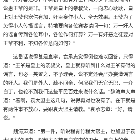
说惠王爷的是非。王爷是皇上的亲叔父，一向忠心耿耿，皇
上对王爷也宠信有加，奸臣妄作小人，全无效果。王爷为了
免得小人传播谣言，特地要向各位宾客请问一句：万一奸人
的谣言传到各位耳中，各位作何打算？万一有奸恶之徒要对
王爷不利，不知各位意向如何？”
这番话说得甚是直率，袁承志觉得倒也难以回答，只得
道：“王爷是皇上的亲叔父，皇上就算听到什么对王爷有碍的
谣言，也必一笑置之，不予理会，说不定还会严办妄造谣言
的奸人。我们是外人，疏不间亲，何况我们无官无职，一介
白丁，也轮不到我们这些平民百姓来说什么话。”魏涛声大声
道：“着啊，袁大盟主这几句，说得再对也没有了。在下就是
有两件事不放心，要跟袁大盟主请教。”袁承志道：“好，请
说。”
魏涛声道：“第一件，听说程青竹程大帮主，也加盟于袁