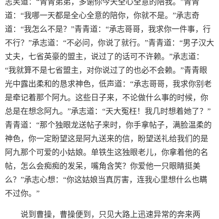
志笑道：“青青弟弟，多谢你今天全心全意的陪我。”青青
道：“我哪一天都是全心全意的陪你，你就不是。”承志奇
道：“我怎么不是？”青青道：“承志哥哥，我求你一件事，行
不行？”承志道：“不必问，你说了就行。”青青道：“男子汉大
丈夫，七省英豪的盟主，说过了的话可不许赖。”承志道：
“我就算不是七省盟主，对你说过了的也必不会赖。”青青眼
光中露出柔和的恳求神色，低声道：“承志哥哥，我求你别老
是牵记着那个阿九。这些日子来，不论做什么事的时候，你
总是在想念阿九。”承志道：“天大冤枉！我几时想着她了？”
青青道：“那个独眼龙送帖子来时，你手拿帖子，满脸温柔的
神色，你一定盼望这是阿九送来的信，盼望送礼给我们的是
阿九那个可爱的小姑娘。单铁生这独眼老儿，你拿着他的名
帖，怎么会痴痴的发呆，嘴角含笑？你爱他一只眼睛挺美
么？”承志心想：“你这姑娘当真厉害，连我心里想什么也瞒
不过你。”
说到曹操，曹操便到，只见大路上迅速异常的奔来两