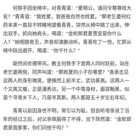
何铁手回坐椅中，对青青道：“夏相公，请问令尊尊姓大
名？”青青道：“我姓夏，我爸爸自然也姓夏。”那老乞婆何红
药本来一直目不转睛地望着青青，突然从椅中跳了出来，伸
出双手，抓向她肩头，喝道：“金蛇郎君夏雪宜是你什么
人？”她相貌奇丑，声音却清脆动听。青青吃了一惊，忙即从
椅中跃出避开，喝道：“你干什么？”
陡然间衣襟带风，教主何铁手下首两人同时跃前，站在
老乞婆两侧，同声叫道：“那姓夏的小子在哪里？”袁承志见
这两人的身形微晃，便倏然上前半丈，武功甚高。这两人一
个又高又瘦，正是潘秀达，另一个中等身材，面容黝黑、似
是个寻常乡下人，乃是岑其斯。两人都是五十岁左右年纪。
青青以前因身世不明，常引以为耻，但自听母亲说了当
年的经过之后，对父亲佩服得了不得，当下昂然道：“金蛇郎
君是我爹爹，你们问他干吗？”