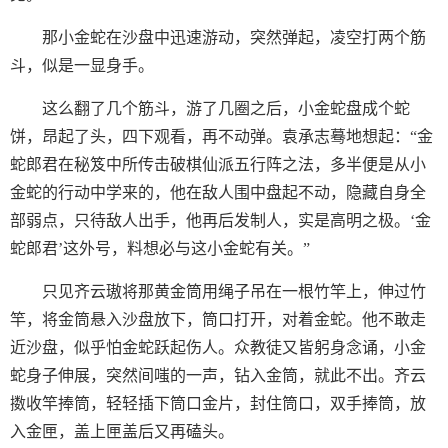
那小金蛇在沙盘中迅速游动，突然弹起，凌空打两个筋
斗，似是一显身手。
这么翻了几个筋斗，游了几圈之后，小金蛇盘成个蛇
饼，昂起了头，四下观看，再不动弹。袁承志蓦地想起：“金
蛇郎君在秘笈中所传击破棋仙派五行阵之法，多半便是从小
金蛇的行动中学来的，他在敌人围中盘起不动，隐藏自身全
部弱点，只待敌人出手，他再后发制人，实是高明之极。‘金
蛇郎君’这外号，料想必与这小金蛇有关。”
只见齐云璈将那黄金筒用绳子吊在一根竹竿上，伸过竹
竿，将金筒悬入沙盘放下，筒口打开，对着金蛇。他不敢走
近沙盘，似乎怕金蛇跃起伤人。众教徒又皆躬身念诵，小金
蛇身子伸展，突然间嗤的一声，钻入金筒，就此不出。齐云
擞收竿捧筒，轻轻插下筒口金片，封住筒口，双手捧筒，放
入金匣，盖上匣盖后又再磕头。