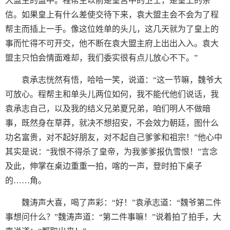
大盟主的盟中。程帮主以前是皇宫中的卫士，是皇上的亲
信。如果皇上有什么差使交待下来，袁大盟主会不会为了程
帮主而插上一手。像这位姓单的头儿，这几天就为了皇上的
事而忙得不可开交，他不断在袁大盟主府上出出入入。袁大
盟主只怕会情面难却，我们委实很有点儿放心不下。”
袁承志恍然有悟，哈哈一笑，说道：“这一节嘛，魏爷大
可放心。程帮主和单头儿两位如何，我不能代他们说话，我
袁承志自己，以及我的结义兄弟夏兄弟，咱们明人不做暗
事，既然身在草莽，就决不想招安，不会效力朝廷，图什么
功名富贵，对不起好朋友，对不起自己爹爹和祖宗！”他心中
其实是说：“我恨不得杀了皇帝，为我爹爹报仇雪恨！”言念
及此，伸掌在桌边重重一拍，喀的一声，登时拍下桌子
的……角。
魏涛声大喜，喝了声彩：“好！”袁承志道：“魏爷第二件
事想问什么？”魏涛声道：“第二件事嘛！”说着拍了拍手，大