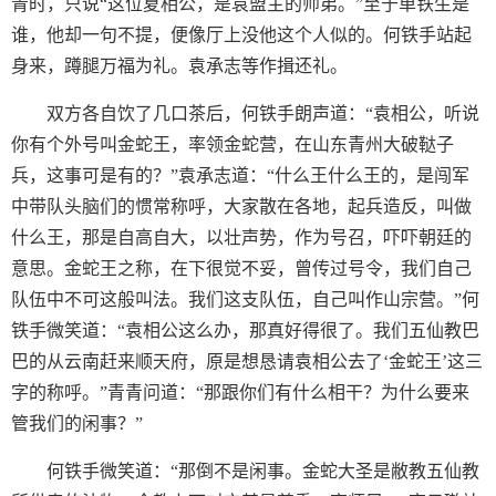
青时，只说“这位夏相公，是袁盟主的师弟。”至于单铁生是
谁，他却一句不提，便像厅上没他这个人似的。何铁手站起
身来，蹲腿万福为礼。袁承志等作揖还礼。
双方各自饮了几口茶后，何铁手朗声道：“袁相公，听说
你有个外号叫金蛇王，率领金蛇营，在山东青州大破鞑子
兵，这事可是有的？”袁承志道：“什么王什么王的，是闯军
中带队头脑们的惯常称呼，大家散在各地，起兵造反，叫做
什么王，那是自高自大，以壮声势，作为号召，吓吓朝廷的
意思。金蛇王之称，在下很觉不妥，曾传过号令，我们自己
队伍中不可这般叫法。我们这支队伍，自己叫作山宗营。”何
铁手微笑道：“袁相公这么办，那真好得很了。我们五仙教巴
巴的从云南赶来顺天府，原是想恳请袁相公去了‘金蛇王’这三
字的称呼。”青青问道：“那跟你们有什么相干？为什么要来
管我们的闲事？”
何铁手微笑道：“那倒不是闲事。金蛇大圣是敝教五仙教