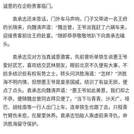
诚意的在企盼贵客临门。
袁承志还未答话，门外车马声响，门子又带进一名王府
的长随来，向魏涛声道：“魏总管，王爷派我赶了六辆车来，
迎接贵客前往王府赴宴。”随即恭恭敬敬地趴下向袁承志磕
头。
袁承志见对方当真诚意邀客，先前曾听单铁生说惠王爷
爱好武艺，喜欢结交武林朋友，眼前北京不久便有大事，不
妨多结识些有权有势之士，转头问洪胜海道：“怎样？”洪胜
海不明内情，但想惠王爷是皇亲国戚，结识了有益无损，便
点了点头。袁承志向魏涛声道：“惠王爷如此美意，我们却之
不恭，便随魏总管同去拜见便了。”当下与青青、沙天广、哑
巴、胡桂南等一行人出门上车，连单铁生也跟了去。只程青
竹臂伤未愈，在屋里休养。袁承志怕敌人乘虚前来寻仇，命
洪胜海留守保护。