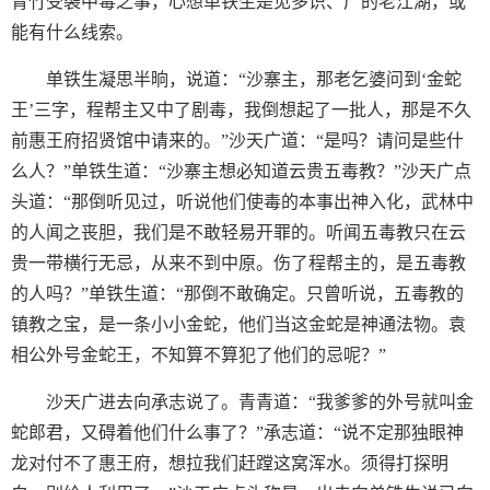
青竹受袭中毒之事，心想单铁生是见多识、广的老江湖，或
能有什么线索。
单铁生凝思半晌，说道：“沙寨主，那老乞婆问到‘金蛇
王’三字，程帮主又中了剧毒，我倒想起了一批人，那是不久
前惠王府招贤馆中请来的。”沙天广道：“是吗？请问是些什
么人？”单铁生道：“沙寨主想必知道云贵五毒教？”沙天广点
头道：“那倒听见过，听说他们使毒的本事出神入化，武林中
的人闻之丧胆，我们是不敢轻易开罪的。听闻五毒教只在云
贵一带横行无忌，从来不到中原。伤了程帮主的，是五毒教
的人吗？”单铁生道：“那倒不敢确定。只曾听说，五毒教的
镇教之宝，是一条小小金蛇，他们当这金蛇是神通法物。袁
相公外号金蛇王，不知算不算犯了他们的忌呢？”
沙天广进去向承志说了。青青道：“我爹爹的外号就叫金
蛇郎君，又碍着他们什么事了？”承志道：“说不定那独眼神
龙对付不了惠王府，想拉我们赶蹚这窝浑水。须得打探明