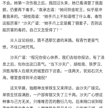
不会。她第一次伤我之后，我回过头来，她已看清楚了我面
貌，仍要再下毒手。”袁承志道：“她问到金蛇王，似乎是冲
着我来的。”胡桂南道：“她手爪上不知道喂了什么毒，毒性
这般厉害？”沙天广道：“她手爪上定是戴了钢套子，否则这
般厉害的毒药，自己又怎受得了？”
众人议论纷纷，猜不透那乞婆的来路。程青竹更是气
愤，不住口地咒骂。
沙天广道：“程兄你安心休养，我们去给你探访，有了消
息之后，包你出这口恶气。”当下沙天广、胡桂南、铁罗汉、
洪胜海等人在顺天府城里四下访查。一连两天，犹如石沉大
海，哪里查得到半点端倪？
这天早晨，独眼神龙单铁生又来拜访，由沙天广接见。
单铁生忧容满脸，一户部库银又失了三千两。沙天广心想这
种事与己方无关，只唯唯否否的敷衍几句。后来随口说到程