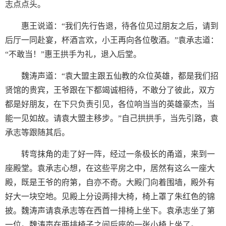
志点点头。
惠王说道：“我们先行告退，待各位见过朋友之后，请到
后厅一同赴宴，杯酒言欢，小王再向各位敬酒。”袁承志道：
“不敢当！”惠王拱手为礼，退入后堂。
魏涛声道：“袁大盟主跟五仙教的众位英雄，都是我们招
贤馆的贵宾，王爷跟在下都竭诚相待，不敢分了彼此，双方
都是好朋友，在下只负责引见，各位响当当的英雄豪杰，当
能一见如故。请袁大盟主移步。”自己拱拱手，当先引路，袁
承志等跟随其后。
转弯抹角的走了好一阵，经过一条极长的甬道，来到一
座殿堂。袁承志心想，在这些平房之中，居然有这么一座大
殿，既是王爷的府第，自亦不奇。大殿门向着围墙，殿外有
好大一块空地。见殿上分设两排大椅，椅上罩了朱红色的锦
披。魏涛声请袁承志等在西首一排椅上坐下。袁承志坐了第
一位。魏涛声在两排椅子之间后座的一张小椅上坐了。