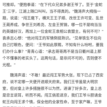
可推却。”便抱拳道：“在下代众兄弟多谢王爷了。至于‘金蛇
王’三字，江湖上随口叫叫，当不得真的。”魏涛声大拇指一
翘，说道：“闯王麾下，横天王王子顺、改世王许可变、乱世
王蔺养成、争世王刘希尧、左金王贺锦，哪一位不是响当当
的英雄好汉，再加上一位金蛇王袁相公袁盟主，有何不可？”
袁承志心想：“他对闯王的军情倒挺熟识。”见单铁生不住向
自己打眼色，便问：“王爷如此厚赐，不知有什么吩咐，要我
们办什么事？”青青心道：“承志哥哥再不是当日衢州道上那
个不懂事的老实头了。这两句话，是非问不可的，否则便不
光棍。”
魏涛声道：“不敢！最近闯王军势大张，现下已占了西安
府，说不定哪一天便开进顺天府来。我们王爷虽是大明宗
室，但对皇上许多措施很不以为然，进谏了好多次，皇上总
是忠言逆耳，听而不闻。闯王倘若进京，我们王爷斗胆请金
蛇王向闯王求个情，保全他的全家性命，至于家产嘛，王爷