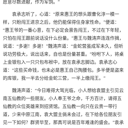
愿意尽数进献，作为军饷。”
袁承志听了，心道：“原来惠王的想头跟曹化淳一模一
样，只盼闯王进京之后，他仍能保得住身家性命。”便道：
“惠王爷的一番心意，在下必定会禀告闯王，不过在下年轻，
只怕在闯王跟前说话没什么份量。”惠王与魏涛声连连作揖，
说道：“多谢！多谢！”魏涛声道：“金蛇营虽成军未久，但听
说功劳极大，说出话来，自也是份量甚重。”吩咐下人，将桌
上金银包入一只只包布袱中，放在袁承志脚边。袁承志心
道：“这些买命钱，也未必是惠王自己掏腰包。多半便是盗来
的库银，我一半去分给金蛇三营，一半上缴闯王。”
魏涛声道：“今日难得大驾光临，小人想给袁盟主引见云
南五仙教的一些朋友。小人奉王爷之命，千方百计，请得五
仙教的众位英雄来到招贤馆。五仙教一向只在云贵一带行
道，少来中原江南，袁大盟主倘未会过，在下给各位朋友引
见一下如何？群贤毕至，那真可说是百年难逢的盛会。”袁承