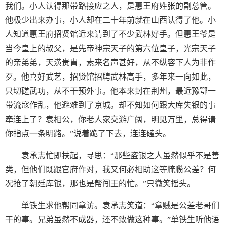
我们。小人认得那带路接应之人，是惠王府姓张的副总管。
他极少出来办事，小人却在二十年前就在山西认得了他。小
人知道惠王府招贤馆近来请到了不少武林好手。但惠王爷是
当今皇上的叔父，是先帝神宗天子的第六位皇子，光宗天子
的亲弟弟，天潢贵胄，素来名声甚好，从不纵容下人为非作
歹。他喜好武艺，招贤馆招聘武林高手，多年来一向如此，
只切磋武功，从不干预外事。他本来封在荆州，最近豫鄂一
带流寇作乱，他避难到了京城。却不知如何跟大库失银的事
牵连上了？袁相公，你老人家交游广阔，明见万里，总得请
你指点一条明路。”说着跪了下去，连连磕头。
袁承志忙即扶起，寻思：“那些盗银之人虽然似乎不是善
类，但他们既跟官府作对，我又何必相助这等腌臜公差？何
况抢了朝廷库银，那也是帮闯王的忙。”只微笑摇头。
单铁生求他帮同拿访。袁承志笑道：“拿贼是公差老哥们
干的事。兄弟虽然不成器，还不致做这种事。”单铁生听他语