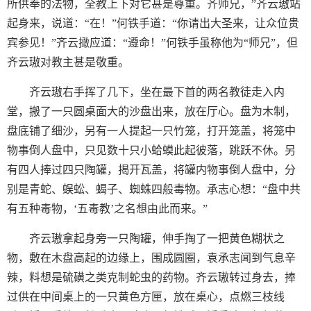
所供奉的法物，全教上下对它甚是尊重。齐师兄，”齐云璈站
起身来，说道：“在！”何铁手道：“你请出大圣来，让众位贵
宾参见！”齐云撖应道：“遵命！”何铁手虽称他为“师兄”，但
齐云璈对教主甚是敬重。
齐云璈右手挥了几下，坐在最下首的两名教徒走入内
堂，搬了一只圆桌面大的沙盘出来，放在厅心。盘为木制，
盘底铺了细沙，另有一人提起一只竹笼，打开笼盖，将笼中
物事倒人盘中，只见数十只小蛤蟆此起彼落，跳跃不休。另
有四人捧过四只陶罐，揭开瓦盖，将罐内物事倒人盘中，分
别是青蛇、蜈蚣、蝎子、蜘蛛四般毒物。承志心想：“盘中共
有五种毒物，‘五毒教’之名想由此而来。”
齐云璈拿起身旁一只陶罐，伸手掏了一把黄色糊状之
物，敷在木盘高起的边缘上，围成圆圈，袁承志闻到气息辛
辣，料想是硫磺之类克制蛇虫的药物。齐云璈转过身去，捧
过供在中间桌上的一只黄色方匣，放在桌心，点燃三枝线