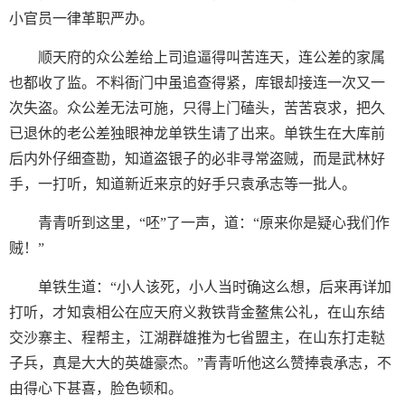
小官员一律革职严办。
顺天府的众公差给上司追逼得叫苦连天，连公差的家属
也都收了监。不料衙门中虽追查得紧，库银却接连一次又一
次失盗。众公差无法可施，只得上门磕头，苦苦哀求，把久
已退休的老公差独眼神龙单铁生请了出来。单铁生在大库前
后内外仔细查勘，知道盗银子的必非寻常盗贼，而是武林好
手，一打听，知道新近来京的好手只袁承志等一批人。
青青听到这里，“呸”了一声，道：“原来你是疑心我们作
贼！”
单铁生道：“小人该死，小人当时确这么想，后来再详加
打听，才知袁相公在应天府义救铁背金鳌焦公礼，在山东结
交沙寨主、程帮主，江湖群雄推为七省盟主，在山东打走鞑
子兵，真是大大的英雄豪杰。”青青听他这么赞捧袁承志，不
由得心下甚喜，脸色顿和。