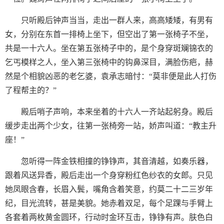
只听殿后钟声当当，走出一群人来，高高矮矮，有男有
女，分别在东首一排椅上坐下，但空出了第一张椅子不坐，
共是一十六人。坐在第五张椅子中的，是个身穿斑斓锦衣的
乞丐模样之人，坐入第三张椅中的钩鼻深目，满脸伤疤，赫
然是个相貌凶恶的老乞婆，袁承志暗忖：“莫非便是此人打伤
了程帮主的？”
殿后哨子声响，本来坐着的十六人一齐站起躬身。殿后
缓步走出两个少女，往第一张椅旁一站，娇声叫道：“教主升
座！”
忽听得一阵金铁相撞的铮铮声，其音清越，如奏乐器，
跟着风送异香，殿后走出一个身穿粉红色纱衣的女郎。只见
她凤眼含春，长眉入鬓，嘴角含着笑意，约莫二十二三岁年
纪，目光流转，甚是美貌。她赤着双足，每个足踝与手臂上
各套着两枚黄金圆环，行动时金环互击，铮铮有声。肤色白