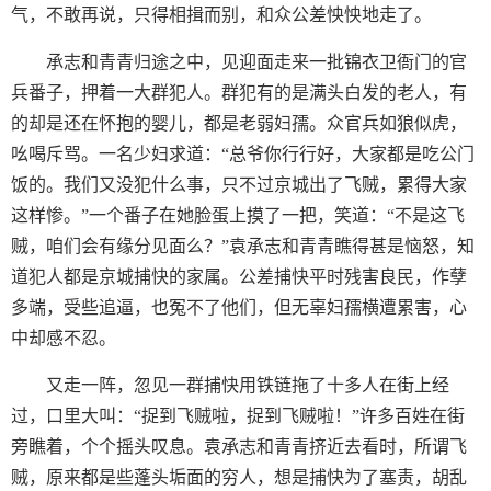
气，不敢再说，只得相揖而别，和众公差怏怏地走了。
承志和青青归途之中，见迎面走来一批锦衣卫衙门的官
兵番子，押着一大群犯人。群犯有的是满头白发的老人，有
的却是还在怀抱的婴儿，都是老弱妇孺。众官兵如狼似虎，
吆喝斥骂。一名少妇求道：“总爷你行行好，大家都是吃公门
饭的。我们又没犯什么事，只不过京城出了飞贼，累得大家
这样惨。”一个番子在她脸蛋上摸了一把，笑道：“不是这飞
贼，咱们会有缘分见面么？”袁承志和青青瞧得甚是恼怒，知
道犯人都是京城捕快的家属。公差捕快平时残害良民，作孽
多端，受些追逼，也冤不了他们，但无辜妇孺横遭累害，心
中却感不忍。
又走一阵，忽见一群捕快用铁链拖了十多人在街上经
过，口里大叫：“捉到飞贼啦，捉到飞贼啦！”许多百姓在街
旁瞧着，个个摇头叹息。袁承志和青青挤近去看时，所谓飞
贼，原来都是些蓬头垢面的穷人，想是捕快为了塞责，胡乱