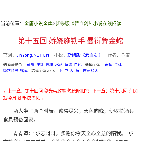
当前位置：
金庸小说全集
>
新修版《碧血剑》小说在线阅读
第十五回 娇娆施铁手 曼衍舞金蛇
官网：
JinYong.NET.CN
小说：
新修版《碧血剑》
作者：金庸
选择背景色：
黄橙
洋红
淡粉
水蓝
草绿
白色
选择字体：
宋体
黑体
微软雅黑
楷体
选择字体大小：
小
中
大
特
恢复默认
←上一章：第十四回 剑光崇政殿 烛影昭阳宫
下一章：第十六回 荒冈
凝冷月 纤手拂晓风→
两人坐了两个时辰，谈得尽兴，天色向晚，便收拾酒具
食具预备回家。
青青道：“承志哥哥，多谢你今天全心全意的陪我。”承