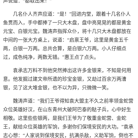
声说道：“都取出来！”
几名仆人齐声应道：“是！”回进内堂，跟着十几名仆人
鱼贯而入，手中都捧了一只大木盘，盘中亮晃晃的都是黄金
元宝、白银元宝。魏涛声指挥众仆，将十几只大木盘都放在
中间的一张大方桌上，说道：“启禀王爷，这里是黄金五千
两，白银一万两。总共合算，是白银六万两。小人仔细点
过，成色纯净，两数无错。”惠王点了点头。
袁承志万料不到他突然捧出这许多金银来，不知是何用
意。他发掘过建文帝所遗的珍宝金银，又劫过百余万两漕
银，见了这大堆金银，也不以为异，只微微一笑。
魏涛声道：“我们王爷得知袁大盟主不久之前率领金蛇营
众位英雄好汉，在山东青州大破阿巴泰的鞑子兵，心中好生
相敬。这里些些银两，是我们王爷为了敬重金蛇营、金蛇
王，献给众位英雄的军饷，多谢你们保境安民的大功。”袁承
志心想：“人家说到保境安民，抗满杀敌，义助军饷，倒也不