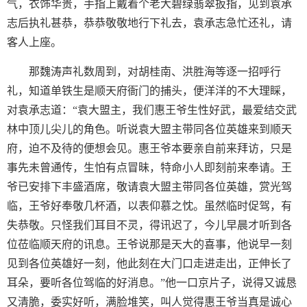
气，衣饰华贵，手指上戴着个老大碧绿翡翠扳指，见到袁承
志后执礼甚恭，恭恭敬敬地行下礼去，袁承志急忙还礼，请
客人上座。
那魏涛声礼数周到，对胡桂南、洪胜海等逐一招呼行
礼，知道单铁生是顺天府衙门的捕头，便洋洋的不大理睬，
对袁承志道：“袁大盟主，我们惠王爷生性好武，最爱结交武
林中顶儿尖儿的角色。听说袁大盟主带同各位英雄来到顺天
府，迫不及待的便想会见。惠王爷本要亲自前来拜访，只是
事先未曾通传，生怕有点冒昧，特命小人即刻前来奉请。王
爷已安排下丰盛酒席，敬请袁大盟主带同各位英雄，赏光驾
临，王爷好奉敬几杯酒，以表仰慕之忱。虽然临时促驾，有
失恭敬。只怪我们耳目不灵，得讯迟了，今儿早晨才听到各
位莅临顺天府的讯息。王爷说那是天大的喜事，他说早一刻
见到各位英雄好一刻，他此刻在大门口走进走出，正伸长了
耳朵，要听各位驾临的好消息。”他一口京片子，说得又诚恳
又清脆，委实好听，满脸堆笑，叫人觉得惠王爷当真是诚心