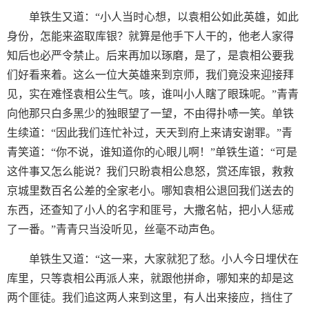
单铁生又道：“小人当时心想，以袁相公如此英雄，如此
身份，怎能来盗取库银？就算是他手下人干的，他老人家得
知后也必严令禁止。后来再加以琢磨，是了，是袁相公要我
们好看来着。这么一位大英雄来到京师，我们竟没来迎接拜
见，实在难怪袁相公生气。咳，谁叫小人瞎了眼珠呢。”青青
向他那只白多黑少的独眼望了一望，不由得扑哧一笑。单铁
生续道：“因此我们连忙补过，天天到府上来请安谢罪。”青
青笑道：“你不说，谁知道你的心眼儿啊！”单铁生道：“可是
这件事又怎么能说？我们只盼袁相公息怒，赏还库银，救救
京城里数百名公差的全家老小。哪知袁相公退回我们送去的
东西，还查知了小人的名字和匪号，大撒名帖，把小人惩戒
了一番。”青青只当没听见，丝毫不动声色。
单铁生又道：“这一来，大家就犯了愁。小人今日埋伏在
库里，只等袁相公再派人来，就跟他拼命，哪知来的却是这
两个匪徒。我们追这两人来到这里，有人出来接应，挡住了