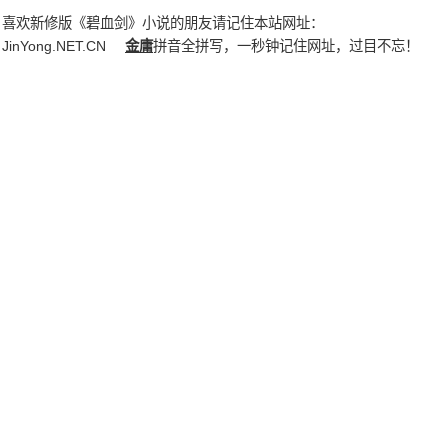
喜欢新修版《碧血剑》小说的朋友请记住本站网址：
JinYong.NET.CN
金庸
拼音全拼写，一秒钟记住网址，过目不忘！