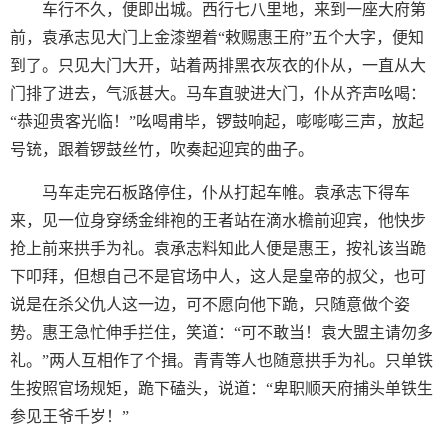
车行不久，便即出城。西行七八里地，来到一座大府第
前，袁承志见大门上金漆塑着“敕赐惠王府”五个大字，便知
到了。只见大门大开，站着两排黑衣灰衣的仆从，一直从大
门排了进去，气派甚大。马车直驶进大门，仆从齐声吆喝：
“恭迎贵客光临！”吆喝甫毕，锣鼓响起，嘭嘭嘭三声，放起
号铳，跟着锣鼓丝竹，吹奏起迎宾的曲子。
马车走完石板路停住，仆从打起车帷。袁承志下得车
来，见一位身穿绣金绯袍的王者站在滴水檐前迎宾，他快步
抢上前来拱手为礼。袁承志料知此人便是惠王，按礼该当跪
下叩拜，但想自己不是官场中人，这人是皇帝的叔父，也可
说是在杀父仇人这一边，可不愿向他下跪，只随意做个姿
势。惠王急忙伸手拦住，笑道：“可不敢当！袁大盟主请勿多
礼。”两人互相作了个揖。青青等人也随意拱手为礼。只单铁
生按照官场规矩，跪下磕头，说道：“卑职顺天府捕头单铁生
参见王爷千岁！”