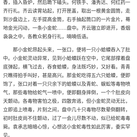
香，插入昏炉，然后跪下磕头。何铁手、潘秀达、何红药一
齐行礼。齐云读胃站起，打开匣盖，取出一根黄金圆筒，走
到沙盘边上，左手提高金筒，右手抽起筒口的一片金片，蓦
地金光闪动，一条小金蛇……盘中。齐云璈立即退开，香烟
袅袅之中，各教众躬身行礼，喃喃低语。
那小金蛇昂起头来，一张口，便将一只小蛤蟆吞入了肚
中。小金蛇灵动异常，见到小蛤蟆跃在空中，它尾部撑着盘
底弹起，横飞过去，吞食蛤蟆，身法既巧妙，又好看。青青
只瞧得拍手叫好，甚是高兴。那金蛇吃得五六只蛤蟆，便即
饱了，张口对着一只只余下的蛤蟆以及青蛇、蜈蚣等毒物喷
气，那些毒物给蛇气一喷中，便即翻身摔倒，一个个肚皮向
天颤动。各毒物害怕之极，四散奔逃，但小金蛇灵动无比，
立即追上喷毒，片刻之间，盘中几十只毒物尽数晕倒翻转，
初时肚皮尚不住颤动，过了一会儿尽数不动，似已给蛇毒毒
毙。袁承志暗暗心惊，心想这小金蛇毒性如此厉害，委实罕
见。