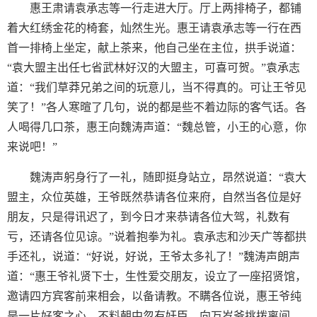
惠王肃请袁承志等一行走进大厅。厅上两排椅子，都铺
着大红绣金花的椅套，灿然生光。惠王请袁承志等一行在西
首一排椅上坐定，献上茶来，他自己坐在主位，拱手说道：
“袁大盟主出任七省武林好汉的大盟主，可喜可贺。”袁承志
道：“我们草莽兄弟之间的玩意儿，当不得真的。可让王爷见
笑了！”各人寒暄了几句，说的都是些不着边际的客气话。各
人喝得几口茶，惠王向魏涛声道：“魏总管，小王的心意，你
来说吧！”
魏涛声躬身行了一礼，随即挺身站立，昂然说道：“袁大
盟主，众位英雄，王爷既然恭请各位来府，自然当各位是好
朋友，只是得讯迟了，到今日才来恭请各位大驾，礼数有
亏，还请各位见谅。”说着抱拳为礼。袁承志和沙天广等都拱
手还礼，说道：“好说，好说，王爷太多礼了！”魏涛声朗声
道：“惠王爷礼贤下士，生性爱交朋友，设立了一座招贤馆，
邀请四方宾客前来相会，以备请教。不瞒各位说，惠王爷纯
是一片好客之心，不料朝中忽有奸臣，向万岁爷挑拨离间，