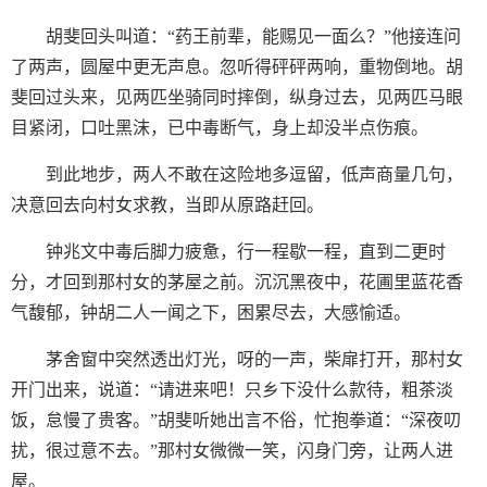
胡斐回头叫道：“药王前辈，能赐见一面么？”他接连问
了两声，圆屋中更无声息。忽听得砰砰两响，重物倒地。胡
斐回过头来，见两匹坐骑同时摔倒，纵身过去，见两匹马眼
目紧闭，口吐黑沫，已中毒断气，身上却没半点伤痕。
到此地步，两人不敢在这险地多逗留，低声商量几句，
决意回去向村女求教，当即从原路赶回。
钟兆文中毒后脚力疲惫，行一程歇一程，直到二更时
分，才回到那村女的茅屋之前。沉沉黑夜中，花圃里蓝花香
气馥郁，钟胡二人一闻之下，困累尽去，大感愉适。
茅舍窗中突然透出灯光，呀的一声，柴扉打开，那村女
开门出来，说道：“请进来吧！只乡下没什么款待，粗茶淡
饭，怠慢了贵客。”胡斐听她出言不俗，忙抱拳道：“深夜叨
扰，很过意不去。”那村女微微一笑，闪身门旁，让两人进
屋。