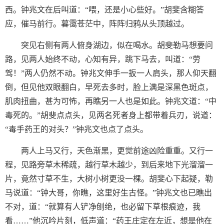
西。钟兆文在后叫道：“喂，还是小心些好。”胡斐含糊答
应，催马前行。暮霭苍茫中，阵阵归鸦从头顶越过。
突见右侧有两人俯身湖边，似在喝水。胡斐勒马想要问
路，见两人始终不动，心知有异，跳下马去，叫道：“劳
驾！”两人仍然不动。钟兆文伸手一扳一人肩头，那人仰天翻
倒，但见他双眼翻白，早死去多时，脸上满是深黑色斑点，
肌肉扭曲，甚为可怖，再瞧另一人也是如此。钟兆文道：“中
毒死的。”胡斐点点头，见两名死者身上都带着兵刃，说道：
“毒手药王的对头？”钟兆文也点了点头。
两人上马又行，天色渐黑，更觉前途凶险重重。又行一
程，见路旁草木稀疏，越行草木越少，到后来地下光溜溜一
片，竟然寸草不生，大树小树更没一棵。胡斐心下起疑，勒
马说道：“钟大哥，你瞧，这里好生古怪。”钟兆文也已瞧出
不对，道：“就算有人铲净刨绝，也必留下草根痕迹，我
看……”他沉吟片刻，低声道：“药王庄定在左近，想是他在