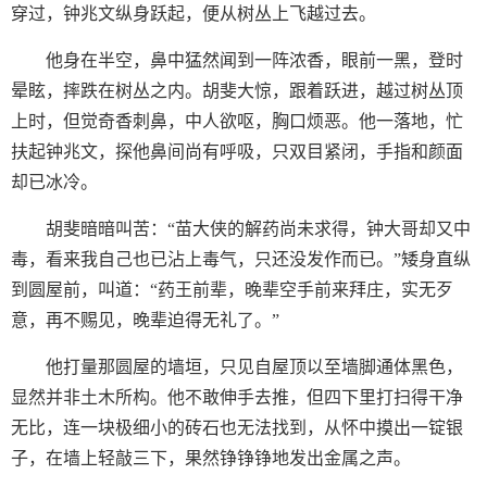
穿过，钟兆文纵身跃起，便从树丛上飞越过去。
他身在半空，鼻中猛然闻到一阵浓香，眼前一黑，登时
晕眩，摔跌在树丛之内。胡斐大惊，跟着跃进，越过树丛顶
上时，但觉奇香刺鼻，中人欲呕，胸口烦恶。他一落地，忙
扶起钟兆文，探他鼻间尚有呼吸，只双目紧闭，手指和颜面
却已冰冷。
胡斐暗暗叫苦：“苗大侠的解药尚未求得，钟大哥却又中
毒，看来我自己也已沾上毒气，只还没发作而已。”矮身直纵
到圆屋前，叫道：“药王前辈，晚辈空手前来拜庄，实无歹
意，再不赐见，晚辈迫得无礼了。”
他打量那圆屋的墙垣，只见自屋顶以至墙脚通体黑色，
显然并非土木所构。他不敢伸手去推，但四下里打扫得干净
无比，连一块极细小的砖石也无法找到，从怀中摸出一锭银
子，在墙上轻敲三下，果然铮铮铮地发出金属之声。