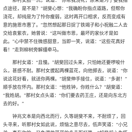
那村女脸一沉，说道：“你帮我浇花，原来是为了要我指
点途径，是不是？”胡斐心想：“我确盼你指点道路，但帮你
浇花，却纯是为了怜你瘦弱，这时再开口相求，反而变成有
意的施恩市惠了。”忽然想起那日捉了铁竭子和小祝融二人去
交给袁紫衣，她曾说：“这叫做市恩，最坏的家伙才是如
此。”心中禁不住微感甜意，当即一笑，说道：“这些花真好
看！”走到柳树旁解缰牵马。
那村女道：“且慢。”胡斐回过头来，只怕她还要啰唆什
么，甚感不耐。那村女拔起两棵蓝花，向他掷去，说道：“你
说这花好看，就送你两棵。”胡斐伸手接住，说道：“多谢！”
顺手放在怀内。那村女道：“他姓钟，你姓什么？”胡斐道：
“我姓胡。”那村女点头道：“你们要去药王庄，还是向东北方
去的好。”
钟兆文本是向西北而行，久等胡斐不来，不耐烦了，回
头寻来，听那村女如此说，烦恼之意尽去，低声笑道：“小兄