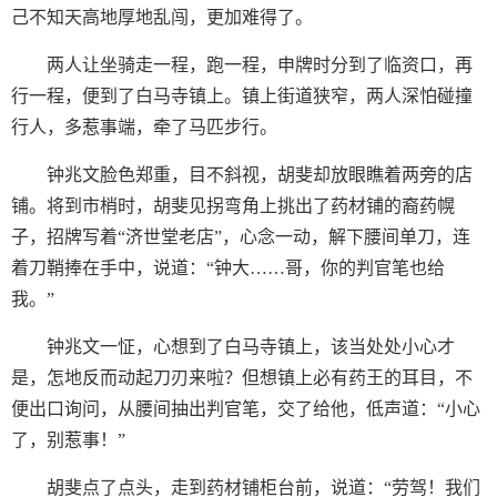
己不知天高地厚地乱闯，更加难得了。
两人让坐骑走一程，跑一程，申牌时分到了临资口，再
行一程，便到了白马寺镇上。镇上街道狭窄，两人深怕碰撞
行人，多惹事端，牵了马匹步行。
钟兆文脸色郑重，目不斜视，胡斐却放眼瞧着两旁的店
铺。将到市梢时，胡斐见拐弯角上挑出了药材铺的裔药幌
子，招牌写着“济世堂老店”，心念一动，解下腰间单刀，连
着刀鞘捧在手中，说道：“钟大……哥，你的判官笔也给
我。”
钟兆文一怔，心想到了白马寺镇上，该当处处小心才
是，怎地反而动起刀刃来啦？但想镇上必有药王的耳目，不
便出口询问，从腰间抽出判官笔，交了给他，低声道：“小心
了，别惹事！”
胡斐点了点头，走到药材铺柜台前，说道：“劳驾！我们