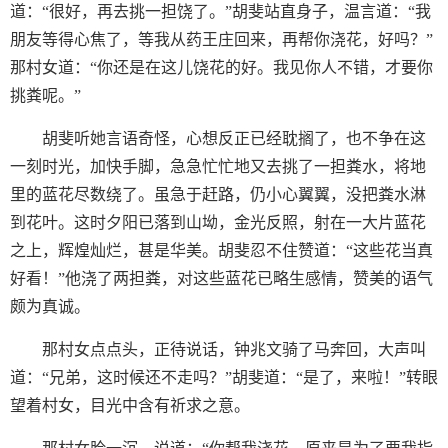
道：“很好，再去挑一担饶了。”胡斐站直身子，温言道：“我
朋友等得心焦了，等我从药王庄回来，再帮你浇花，好吗？”
那村女道：“你还是在这儿饶花的好。我见你人不错，才要你
挑粪呢。”
胡斐听她言语奇怪，心想反正已经耽搁了，也不争在这
一刻时光，加快手脚，急急忙忙地又去挑了一担粪水，将地
里的蓝花尽数绕了。虽急于赶路，仍小心翼翼，没把粪水淋
到花叶。这时夕阳已落到山坳，金光反照，射在一大片蓝花
之上，辉煌灿烂，甚是华美。胡斐忍不住赞道：“这些花当真
好看！”他浇了两担粪，对这些蓝花已略生感情，赞美的语气
颇为真诚。
那村女点点头，正待说话，钟兆文骑了马奔回，大声叫
道：“兄弟，这时候还不走吗？”胡斐道：“是了，来啦！”转眼
望着村女，目光中含有祈求之意。