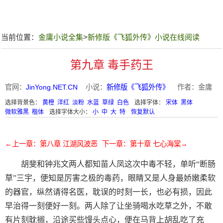
当前位置：
金庸小说全集
>
新修版《飞狐外传》小说在线阅读
第九章 毒手药王
官网：
JinYong.NET.CN
小说：
新修版《飞狐外传》
作者：金庸
选择背景色：
黄橙
洋红
淡粉
水蓝
草绿
白色
选择字体：
宋体
黑体
微软雅黑
楷体
选择字体大小：
小
中
大
特
恢复默认
←上一章：第八章 江湖风波恶
下一章：第十章 七心海棠→
胡斐和钟兆文两人都知苗人凤这次中毒不轻，单听“断肠
草”三宇，便知是厉害之极的毒药，眼睛又是人身最娇嫩柔软
的器官，纵然请得名医，耽误的时刻一长，也必有损，因此
早治得一刻便好一刻。两人除了让坐骑喝水吃草之外，不敢
有片刻耽搁，沿途买些馒头点心，便在马背上胡乱吃了充