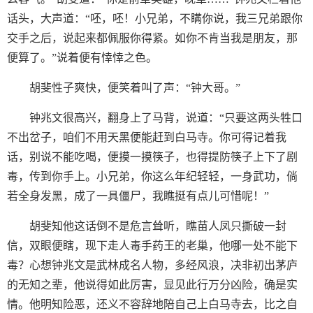
话头，大声道：“呸，呸！小兄弟，不瞒你说，我三兄弟跟你
交手之后，说起来都佩服你得紧。如你不肯当我是朋友，那
便算了。”说着便有悻悻之色。
胡斐性子爽快，便笑着叫了声：“钟大哥。”
钟兆文很高兴，翻身上了马背，说道：“只要这两头牲口
不出岔子，咱们不用天黑便能赶到白马寺。你可得记着我
话，别说不能吃喝，便摸一摸筷子，也得提防筷子上下了剧
毒，传到你手上。小兄弟，你这么年纪轻轻，一身武功，倘
若全身发黑，成了一具僵尸，我瞧挺有点儿可惜呢！”
胡斐知他这话倒不是危言耸听，瞧苗人凤只撕破一封
信，双眼便瞎，现下走人毒手药王的老巢，他哪一处不能下
毒？心想钟兆文是武林成名人物，多经风浪，决非初出茅庐
的无知之辈，他说得如此厉害，显见此行万分凶险，确是实
情。他明知险恶，还义不容辞地陪自己上白马寺去，比之自