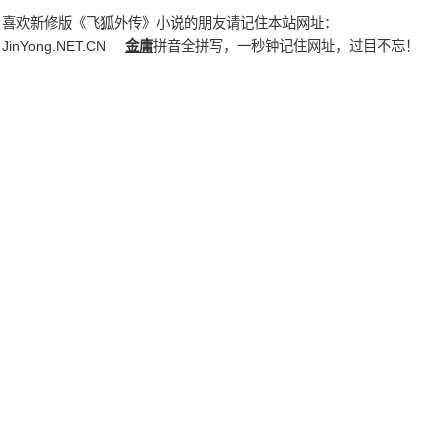
喜欢新修版《飞狐外传》小说的朋友请记住本站网址：
JinYong.NET.CN
金庸
拼音全拼写，一秒钟记住网址，过目不忘！