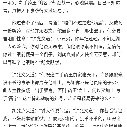
一听到“毒手药王”的名字却战战一，心魂俱震。自己不知厉
害，真把天下事瞧得太过轻易了。
他过去牵了马匹，说道：“咱们不过是邀他治病，又或讨
一份解药，对他并无恶意。他最多不肯，那也罢了，何必要
害咱们性命？”钟兆文道：“小兄弟，你年纪还轻，不知江湖
上人心险诈。你对他虽无恶意，但他跟你素不相识，怎信得
你过？眼前便是一个例子，刘鹤真对苗大侠绝无歹意，却何
以弄瞎了他眼睛？”胡斐默然。
钟兆文又道：“何况这毒手药王仇家遍天下，许多跟他毫
没干系的毒杀也都算在他账上，焉知你不是他仇家的子弟？
此人生性多疑，出手狠毒，否则‘药王’之上，何以又加上‘毒
手’两字？这个惊心动魄的外号，难道是轻易得来的么？”
胡斐点头道：“钟大爷说的是。”钟兆文道：“你若看得起
我，不嫌我本领低微，那便兄弟相称，别爷不爷的，叫得这
么客气。”胡斐道：“你是前辈英雄，晚辈……”钟兆文栏着他