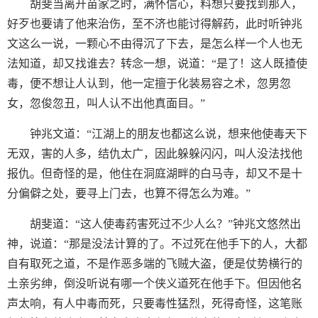
胡斐当离开苗家之时，满怀信心，料想只要找到那人，
好歹也要请了他来治伤，至不济也能讨得解药，此时听钟兆
文这么一说，一颗心不由得沉了下去，是怎么样一个人也无
法知道，却又找谁去？转念一想，说道：“是了！这人既揸使
毒，便不想让人认到，他一定擅于化装易容之术，忽男忽
女，忽俊忽丑，叫人认不出他真面目。”
钟兆文道：“江湖上的朋友也都这么说，想来他使毒天下
无双，害的人多，结仇太广，因此躲躲闪闪，叫人没法找他
报仇。但奇怪的是，他住在洞庭湖畔的白马寺，却又不是十
分偏僻之处，要寻上门去，也算不得怎么为难。”
胡斐道：“这人使毒药害死过不少人么？”钟兆文悠然出
神，说道：“那是没法计算的了。不过死在他手下的人，大都
自有取死之道，不是作恶多端的飞贼大盗，便是仗势横行的
土亲劣绅，倒没听说有哪一个侠义道死在他手下。但因他名
声太响，有人中毒而死，只要毒性猛烈，死得奇怪，这笔账