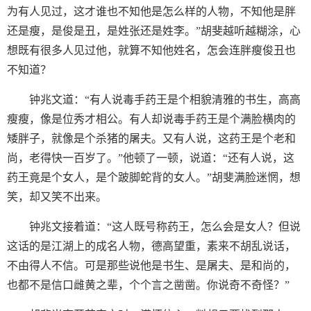
为有人见过，这才谁也不知他是怎么样的人物，不知他是胖
还是瘦，是俊是丑，是姓张还是姓李。”胡斐越听越糊涂，心
想既有很多人见过他，就算不知他姓名，怎会连胖瘦俊丑也
不知道？
钟兆文道：“有人说毒手药王是个相貌清雅的书生，高高
瘦瘦，像是位秀才相公。有人却说毒手药王是个满脸横肉的
矮胖子，就像是个杀猪的屠夫。又有人说，这药王是个老和
尚，老得快一百岁了。”他顿了一顿，说道：“还有人说，这
药王竟是个女人，是个跛脚蛇背的女人。”胡斐满脸迷惘，想
笑，却又笑不出来。
钟兆文接着道：“这人既号称药王，怎么会是女人？但说
这话的是江湖上的成名人物，德高望重，素来不胡乱说话，
不由得人不信。可是那些说他是书生、是屠夫、是和尚的，
也都不是信口雌黄之辈，个个言之凿凿。你说奇不奇怪？”