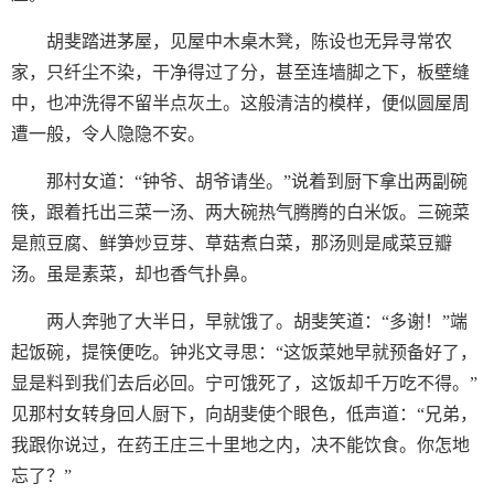
胡斐踏进茅屋，见屋中木桌木凳，陈设也无异寻常农
家，只纤尘不染，干净得过了分，甚至连墙脚之下，板壁缝
中，也冲洗得不留半点灰土。这般清洁的模样，便似圆屋周
遭一般，令人隐隐不安。
那村女道：“钟爷、胡爷请坐。”说着到厨下拿出两副碗
筷，跟着托出三菜一汤、两大碗热气腾腾的白米饭。三碗菜
是煎豆腐、鲜笋炒豆芽、草菇煮白菜，那汤则是咸菜豆瓣
汤。虽是素菜，却也香气扑鼻。
两人奔驰了大半日，早就饿了。胡斐笑道：“多谢！”端
起饭碗，提筷便吃。钟兆文寻思：“这饭菜她早就预备好了，
显是料到我们去后必回。宁可饿死了，这饭却千万吃不得。”
见那村女转身回人厨下，向胡斐使个眼色，低声道：“兄弟，
我跟你说过，在药王庄三十里地之内，决不能饮食。你怎地
忘了？”