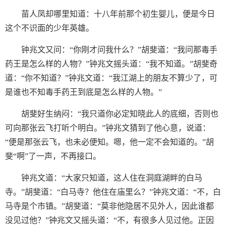
苗人凤却哪里知道：十八年前那个初生婴儿，便是今日
这个不识面的少年英雄。
钟兆文又问：“你刚才问我什么？”胡斐道：“我问那毒手
药王是怎么样的人物？”钟兆文摇头道：“我不知道。”胡斐奇
道：“你不知道？”钟兆文道：“我江湖上的朋友不算少了，可
是谁也不知毒手药王到底是怎么样的人物。”
胡斐好生纳闷：“我只道你必定知晓此人的底细，否则也
可向那张云飞打听个明白。”钟兆文猜到了他心意，说道：
“便是那张云飞，也未必便知。嗯，他一定不会知道的。”胡
斐“啊”了一声，不再接口。
钟兆文道：“大家只知道，这人住在洞庭湖畔的白马
寺。”胡斐道：“白马寺？他住在庙里么？”钟兆文道：“不，白
马寺是个市镇。”胡斐道：“莫非他隐居不见外人，因此谁都
没见过他？”钟兆文又摇头道：“不，有很多人见过他。正因