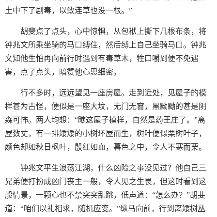
土中下了剧毒，以致连草也没一根。”
胡斐点了点头，心中惊惧，从包袱上撕下几根布条，将
钟兆文所乘坐骑的马口缚住，然后缚上自己坐骑马口。钟兆
文知他生怕再向前行时遇到有毒草木，牲口嚼到便不免遇
害，点了点头，暗赞他心思细密。
行不多时，远远望见一座房屋。走到近处，见屋子的模
样甚为古怪，便似是一座大坟，无门无窗，黑黝黝的甚是阴
森可怖。两人均想：“瞧这屋子模样，自然是药王庄了。”离
屋数丈，有一排矮矮的小树环屋而生，树叶便似栗树叶子，
颜色却如秋日枫叶，殷红如血，暮色之中，令人不寒而栗。
钟兆文平生浪荡江湖，什么凶险之事没见过？他自己三
兄弟便打扮成凶门丧主一般，令人见之生畏，但这时看到这
般情景，一颗心也不禁突突乱跳，低声道：“怎么办？”胡斐
道：“咱们以礼相求，随机应变。”纵马向前，行到离矮树丛