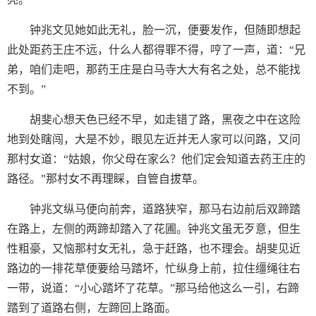
钟兆文见她如此无礼，脸一沉，便要发作，但随即想起
此处距药王庄不远，什么人都得罪不得，哼了一声，道：“兄
弟，咱们走吧，那药王庄是白马寺大大有名之处，总不能找
不到。”
胡斐心想天色已经不早，如走错了路，黑夜之中在这险
地到处瞎闯，大是不妙，眼见左近并无人家可以问路，又问
那村女道：“姑娘，你父母在家么？他们定会知道去药王庄的
路径。”那村女不再理睬，自管自拔草。
钟兆文纵马便向前奔，道路狭窄，那马右边前后双蹄踏
在路上，左侧的两蹄却踏入了花圃。钟兆文虽无歹意，但生
性粗豪，又恼那村女无礼，急于赶路，也不理会。胡斐见近
路边的一排花草便要给马踏坏，忙纵身上前，拉住缰绳往右
一带，说道：“小心踏坏了花草。”那马给他这么一引，右蹄
踏到了道路右侧，左蹄回上路面。