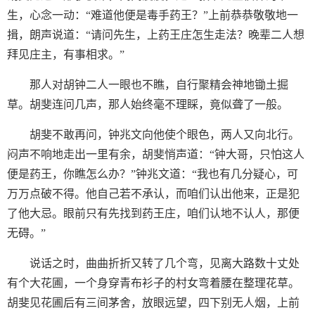
生，心念一动：“难道他便是毒手药王？”上前恭恭敬敬地一
揖，朗声说道：“请问先生，上药王庄怎生走法？晚辈二人想
拜见庄主，有事相求。”
那人对胡钟二人一眼也不瞧，自行聚精会神地锄土掘
草。胡斐连问几声，那人始终毫不理睬，竟似聋了一般。
胡斐不敢再问，钟兆文向他使个眼色，两人又向北行。
闷声不响地走出一里有余，胡斐悄声道：“钟大哥，只怕这人
便是药王，你瞧怎么办？”钟兆文道：“我也有几分疑心，可
万万点破不得。他自己若不承认，而咱们认出他来，正是犯
了他大忌。眼前只有先找到药王庄，咱们认地不认人，那便
无碍。”
说话之时，曲曲折折又转了几个弯，见离大路数十丈处
有个大花圃，一个身穿青布衫子的村女弯着腰在整理花草。
胡斐见花圃后有三间茅舍，放眼远望，四下别无人烟，上前