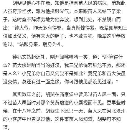
胡斐见他心不在焉，知他是挂念苗人凤的病况，暗想此
人虽奇形怪状，难为他挺够义气，本来跟苗人凤结下了梁
子，这时竟不辞烦劳地为他奔波，想到此处，不禁脱口而
出：“钟大爷，昨天多有得罪，当真惭愧得紧。晚辈如早知三
位如此仗义，便有天大的胆子，也不敢冒犯。晚辈这里恭敬
谢过。”站起身来，躬身为礼。
钟兆文站起还礼，咧开阔嘴哈哈一笑，道：“那算得什
么？苗大侠是响当当的好汉，我三兄弟倘若见危不救，那还
是人么？小兄弟你自己又何尝不是如此？我兄弟和苗大侠虽
没交情，总还有过一面之缘，你可跟他见都没见过呢。”
其实数年之前，胡斐在商家堡中曾见过苗人凤一面，只
不过苗人凤当时对那个黄黄瘦瘦的小厮视而不见。更早些时
候，在十八年之前，胡斐生下还只一天，苗人凤在河北沧州
的小客店中也曾见过他，这件事苗人凤知道，胡斐可不知
道。