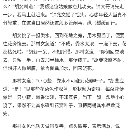
么？”胡斐叫道：“我帮这位姑娘做点儿功夫。钟大哥请先走
一步，我马上就赶来。”钟兆文摇了摇头，心想年轻人当真不
分轻重，在这当口居然还这般多管闲事，纵马缓缓而行。
胡斐挑了一担类水，回到花地之旁，用木瓢舀了，便要
往花旁饶去。那村女忽道：“不成，粪水太浓，一浇下去，花
都枯死啦。”胡斐一呆，不知所措。那村女道：“你倒回粪池
去，只留一半，再去加半桶水，那便成了。”胡斐微感不耐，
但想好人做到底，依言倒粪加水，回来浇花。
那村女道：“小心些，粪水不可碰到花瓣叶子。”胡斐应
道：“是！”见那些花朵色作深蓝，形状颇为奇特，每朵花便
像是一只小鞋，幽香淡淡，不知其名，当下一瓢一瓢地小心
浇了，果然不让粪水碰到花瓣叶子，直把两桶粪水尽数浇
完。
那村女见他功夫做得妥善，点头微笑，表示满意，说