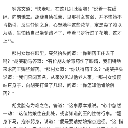
钟兆文道：“快走吧，在这儿别耽搁啦！”说着一提缰
绳，向前驰去。胡斐自幼孤苦，见那村女贫弱，并不恼她不
肯指引，反生怜悯之意，心想她种这些花草，定是卖了赖以
为活，生怕给自己坐骑踏坏了，牵着马步行过了花地，这才
上马。
那村女瞧在眼里，突然抬头问道：“你到药王庄去干
吗？”胡斐勒马答道：“有位朋友给毒药伤了眼睛，我们特地
来求药王赐些解药。”那村女道：“你认得药王么？”胡斐摇头
说道：“我们只闻其名，从来没见过他老人家。”那村女慢慢
站直身子，向胡斐打量了几眼，问道：“你怎知他肯给解
药？”
胡斐脸有为难之色，答道：“这事原本难说。”心中忽然
一动：“这位姑娘住在此处，或者知道药王的性情行事。”翻
身下马，抱拳躬身，说道：“便是要请姑娘指点途径。”这“指