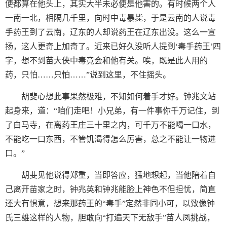
便都算在他头上，其实大半未必便是他害的。有时候两个人
一南一北，相隔几千里，向时中毒暴毙，于是云南的人说毒
手药王到了云南，辽东的人却说药王在辽东出没。这么一宣
扬，这人更奇上加奇了。近来已好久没听人提到‘毒手药王’四
字，想不到苗大侠中毒竟会和他有关。唉，既是此人用的
药，只怕……只怕……”说到这里，不住摇头。
胡斐心想此事果然极难，不知如何着手才好。钟兆文站
起身来，道：“咱们走吧！小兄弟，有一件事你千万记住，到
了白马寺，在离药王庄三十里之内，可千万不能喝一口水，
不能吃一口东西，不管饥渴得怎么厉害，总之不能让一物进
口。”
胡斐见他说得郑重，当即答应，猛地想起，当他陪着自
己离开苗家之时，钟兆英和钟兆能脸上神色不但担忧，简直
还大有惧意，想来那药王的“毒手”定然非同小可，以致像钟
氏三雄这样的人物，胆敢向“打遍天下无敌手”苗人凤挑战，