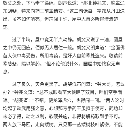
数丈之处，下马牵了籩绳，朗声说道：“那北钟兆文、晚辈辽
东胡斐，特来向药王前辈请安。”这三句话每一字都从丹田送
出，虽不如何响亮，但声闻里许，屋中人自必听得清清楚
楚。
过了半晌，屋中竟无半点动静。胡斐又说了一遍，圆屋
之中仍无回应，便似无人居住一般。胡斐又朗声道：“金面佛
苗大侠中毒受伤，所用毒药，是奸人自前辈处盗来。敬请前
辈慈悲，赐以解药。”但不论他说什么，圆屋中始终寂无声
息。
过了良久，天色更黑了。胡斐低声问道：“钟大哥，怎么
办？”钟兆文道：“总不成眼看苗大侠瞎了双目，咱们空手而
返。”胡斐道：“不错，便龙渾虎穴，也得闯一闯。”两人这时
均起了动武用强之意，心想那毒手药王虽揸于使毒，武功却
未必了得，动之以利，软硬兼施，非得将解药取到手不可。
两人放下马匹，走向矮树。只见那一丛矮树枝叶紧密，不能