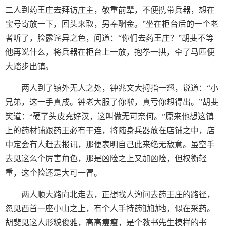
二人到药王庄去拜访庄主，敬重前辈，不便携带兵器，想在
宝号寄放一下，回头来取，另奉酬金。”坐在柜台后的一个老
者听了，脸露诧异之色，问道：“你们去药王庄？”胡斐不等
他再说什么，将兵器在柜台上一放，抱拳一拱，牵了马匹便
大踏步出镇。
两人到了镇外无人之处，钟兆文大拇指一翘，说道：“小
兄弟，这一手真成。钟老大服了你啦，真亏你想得出。”胡斐
笑道：“硬了头皮充好汉，这叫做无可奈何。”原来他想这镇
上的药材铺跟药王必有干连，将随身兵器放在店铺之中，店
中定会有人赶去报讯，那便表明自己此来绝无敌意。虽空手
去见这么个厉害角色，那是凶险之上又加凶险，但权衡轻
重，这个险还是大可一冒。
两人顺大路向北走去，正想找人询问去药王庄的路径，
忽见西首一座小山之上，有个人手持药锄锄地，似在采药。
胡斐见这人形貌俊雅，高高瘦瘦，是个教书先生模样的书