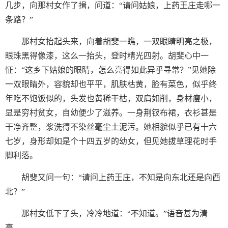
几步，向那村女作了揖，问道：“请问姑娘，上药王庄走哪一
条路？”
那村女抬起头来，向着胡斐一瞧，一双眼睛明亮之极，
眼珠黑得像漆，这么一抬头，登时精光四射。胡斐心中一
怔：“这乡下姑娘的眼睛，怎么亮得如此异乎寻常？”见她除
一双眼睛外，容貌却也平平，肌肤枯黄，脸有菜色，似乎终
年吃不饱饭似的，头发也黄稀干枯，双肩如削，身材瘦小，
显是穷村贫女，自幼便少了滋养。一身荆钗布裙，衣衫甚是
干净齐整，浆洗得不染丝毫尘土泥污。她相貌似乎已有十六
七岁，身形却如是个十四五岁的幼女，但见她拔草理花时手
脚利落。
胡斐又问一句：“请问上药王庄，不知是向东北还是向西
北？”
那村女低下了头，冷冷地道：“不知道。”语音甚为清
亮。