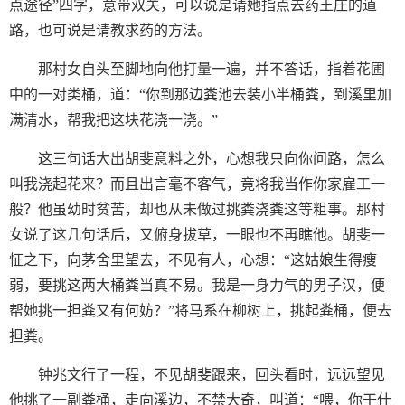
点途径”四字，意带双关，可以说是请她指点去药王庄的道
路，也可说是请教求药的方法。
那村女自头至脚地向他打量一遍，并不答话，指着花圃
中的一对类桶，道：“你到那边粪池去装小半桶粪，到溪里加
满清水，帮我把这块花浇一浇。”
这三句话大出胡斐意料之外，心想我只向你问路，怎么
叫我浇起花来？而且出言毫不客气，竟将我当作你家雇工一
般？他虽幼时贫苦，却也从未做过挑粪浇粪这等粗事。那村
女说了这几句话后，又俯身拔草，一眼也不再瞧他。胡斐一
怔之下，向茅舍里望去，不见有人，心想：“这姑娘生得瘦
弱，要挑这两大桶粪当真不易。我是一身力气的男子汉，便
帮她挑一担粪又有何妨？”将马系在柳树上，挑起粪桶，便去
担粪。
钟兆文行了一程，不见胡斐跟来，回头看时，远远望见
他挑了一副粪桶，走向溪边，不禁大奇，叫道：“喂，你干什