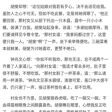
胡斐却想：“这位姑娘对我若有歹心，决不会送花给我。
虽防人之心不可无，但如不吃此餐，定是将她得罪了。”他正
要回答，那村女又从厨下托出一只木盘，盘中一只小小木
桶，装满了白饭。胡斐站起身来，说道：“多谢姑娘厚待，我
们要请拜见令尊令堂。”那村女道：“我爹妈都过世了，这里
便只我一人。”胡斐“啊”了一声，坐下来举筷便吃。三碗菜肴
本就鲜美，胡斐为讨她喜欢，更赞不绝口。
钟兆文心想：“你如不听我劝，那也无法，总不成两个一
齐着了人家道儿。”向那村女道：“我适才晕去多时，肚子里
很不舒服，不想吃饭。”那村女斟了一杯茶来，道：“那么请
用一杯清茶。”钟兆文见茶水碧绿，清澈可爱，虽口中大感干
渴，仍只谢了一声，接过茶杯放在桌上，却不饮用。
村女也不为意，见胡斐狼吞虎咽，吃了一碗又一碗，不
由得眉梢眼角之间颇露喜色。胡斐瞧在眼里，心想我反正吃