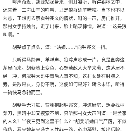
嗥声渐近，胡斐站起身来，侧耳凝听，听得狼嗥之中，
还夹着一二声山羊的咩叫，显是狼群逐羊噬咬。当下也不以
为意，正想再去察看钟兆文的情状，呀的一声，房门推开，
那村女手持烛台，走了出来，脸上略现惊惶，说道：“这是狼
叫啊。”
胡斐点了点头，道：“姑娘……”向钟兆文一指。
只听得马蹄声、羊咩声、狼嗥声吵成一片，竟是直奔这
茅屋而来。胡斐脸上变色，心想若敌人大举来袭，这茅屋不
经一冲，何况钟大哥中毒后人事不知，这村女处在肘腋之
旁，是敌是友，身份不明，这便如何是好？转念未毕，听得
一骑快马急驰而至。
胡斐手无寸铁，弯腰抱起钟兆文，冲进厨房，想要找柄
菜刀，黑暗中却又摸索不到，只听那村女大声叫道：“是孟家
的人么？半夜三更到这里干什么？”胡斐听她口气严厉，不似
作伪，看来她与来袭之人并非一路，心中稍慰，抢出后院，