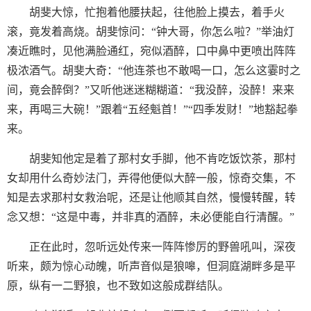
胡斐大惊，忙抱着他腰扶起，往他脸上摸去，着手火
滚，竟发着高烧。胡斐惊问：“钟大哥，你怎么啦？”举油灯
凑近瞧时，见他满脸通红，宛似酒醉，口中鼻中更喷出阵阵
极浓酒气。胡斐大奇：“他连茶也不敢喝一口，怎么这霎时之
间，竟会醉倒？”又听他迷迷糊糊道：“我没醉，没醉！来来
来，再喝三大碗！”跟着“五经魁首！”“四季发财！”地豁起拳
来。
胡斐知他定是着了那村女手脚，他不肯吃饭饮茶，那村
女却用什么奇妙法门，弄得他便似大醉一般，惊奇交集，不
知是去求那村女救治呢，还是让他顺其自然，慢慢转醒，转
念又想：“这是中毒，并非真的酒醉，未必便能自行清醒。”
正在此时，忽听远处传来一阵阵惨厉的野兽吼叫，深夜
听来，颇为惊心动魄，听声音似是狼嗥，但洞庭湖畔多是平
原，纵有一二野狼，也不致如这般成群结队。