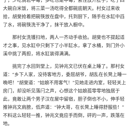
了，少吃倘若中毒，多吃也是中毒，索性放开肚子，吃了四
大碗白米饭，将三菜一汤吃得全都碗底朝天。村女过来收
拾，胡斐抢着把碗筷放在盘中，托到厨下，随手在水缸中舀
了水，将碗筷洗干净了，抹干放入橱中。
那村女洗镬扫地，两人一齐动手收拾。胡斐也不提起适
才之事，见水缸中只剩下了小半缸水，拿了水桶，到门外小
溪中挑了两担，将水缸装得满满。
挑完了水回到堂上，见钟兆文已伏在桌上睡了。那村女
道：“乡下人家，没待客地方，委屈胡爷，胡乱在长凳上睡一
晚吧！”胡斐道：“姑娘不用客气！”见她走进内室，轻轻关上
房门，却没听见落闩之声，心想这个姑娘孤零零地独居于
此，竟敢让两个男子汉在屋中留宿，胆子倒也不小，伸手轻
推钟兆文肩膀，低声道：“钟大哥，在长凳上睡得舒服些！”
不料这么轻轻一推，钟兆文竟应手而倒，砰的一声，跌落在
地。