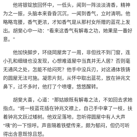
他将银锭放回怀中，一低头，闻到一阵淡淡清香，精神
为之一振，头脑本来昏昏沉沉，一闻到香气，立时清明。他
略略弯腰，香气更浓，才知香气是从那村女所赠的蓝花上发
出。胡斐心中一动：“看来这香气有解毒之功，她果是一番好
意。”
他加快脚步，环绕岡屋奔了一周，非但找不到门窗，连
小孔和细缝也没发现，心想难道屋中当真并无人居？否则毫
无通风之处，怎能不给闷死？他手中没兵刃，对这通体铁铸
的圆屋无法可施。凝思片刻，从怀中取出蓝花，放在钟兆文
鼻下，过不多时，他打了个喷嚏，悠悠醒转。
胡斐大喜，心道：“那姑娘既有解毒之法，不如回去求她
指点。”将一枝蓝花插在钟兆文襟上，自己手中拿了一枝，扶
着钟兆文跃过矮树。他双足落地，忽听得圆屋中有人大声
“咦”的一下惊呼。声音隔着铁壁传来，颇为郁闷，但仍可听
得出含意既惊且怒。