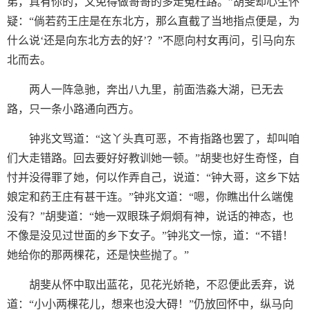
弟，真有你的，又免得做哥哥的多走冤枉路。”胡斐却心生怀
疑：“倘若药王庄是在东北方，那么直截了当地指点便是，为
什么说‘还是向东北方去的好’？”不愿向村女再问，引马向东
北而去。
两人一阵急驰，奔出八九里，前面浩淼大湖，已无去
路，只一条小路通向西方。
钟兆文骂道：“这丫头真可恶，不肯指路也罢了，却叫咱
们大走错路。回去要好好教训她一顿。”胡斐也好生奇怪，自
忖并没得罪了她，何以作弄自己，说道：“钟大哥，这乡下姑
娘定和药王庄有甚干连。”钟兆文道：“嗯，你瞧出什么端傀
没有？”胡斐道：“她一双眼珠子炯炯有神，说话的神态，也
不像是没见过世面的乡下女子。”钟兆文一惊，道：“不错！
她给你的那两棵花，还是快些抛了。”
胡斐从怀中取出蓝花，见花光娇艳，不忍便此丢弃，说
道：“小小两棵花儿，想来也没大碍！”仍放回怀中，纵马向