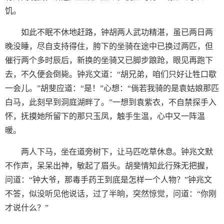
饥。
如此不眠不休地赶路，钟胡两人武功精湛，虽已两日两
晚没睡，尽自支持得住，胯下的坐骑在途中已换过两匹，但
催行两个多时辰后，新换的坐骑又已脚步踉跄，眼见再跑下
去，不久便会倒毙。钟兆文道：“胡兄弟，咱们只好让牲口歇
一会儿。”胡斐应道：“是！”心想：“倘若我骑的是袁姑娘那匹
白马，此刻早到洞庭湖畔了。”一想到袁紫衣，不自禁探手入
怀，抚摸她所留下的那只玉凤，触手生温，心中又一阵温
暖。
两人下马，坐在道旁树下，让马匹吃草休息。钟兆文默
不作声，呆呆出神，敏起了眉头。胡斐情知此行殊无把握，
问道：“钟大爷，那毒手药王到底是怎样一个人物？”钟兆文
不答，似没听见他说话，过了半晌，突然惊觉，问道：“你刚
才说什么？”