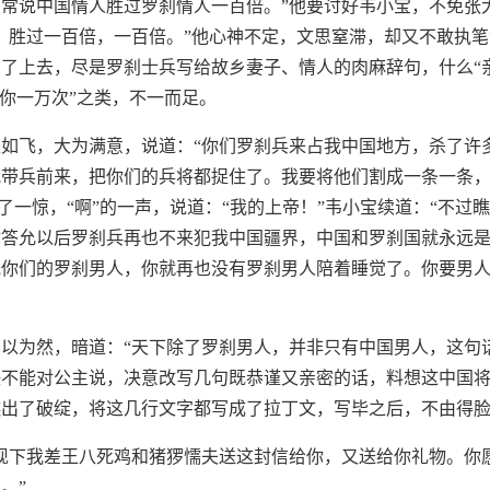
常说中国情人胜过罗刹情人一百倍。”他要讨好韦小宝，不免张
，胜过一百倍，一百倍。”他心神不定，文思窒滞，却又不敢执
了上去，尽是罗刹士兵写给故乡妻子、情人的肉麻辞句，什么“亲
吻你一万次”之类，不一而足。
如飞，大为满意，说道：“你们罗刹兵来占我中国地方，杀了许
带兵前来，把你们的兵将都捉住了。我要将他们割成一条一条，
吃了一惊，“啊”的一声，说道：“我的上帝！”韦小宝续道：“不过
你答允以后罗刹兵再也不来犯我中国疆界，中国和罗刹国就永远
光你们的罗刹男人，你就再也没有罗刹男人陪着睡觉了。你要男
以为然，暗道：“天下除了罗刹男人，并非只有中国男人，这句
决不能对公主说，决意改写几句既恭谨又亲密的话，料想这中国
瞧出了破绽，将这几行文字都写成了拉丁文，写毕之后，不由得
现下我差王八死鸡和猪猡懦夫送这封信给你，又送给你礼物。你
。”