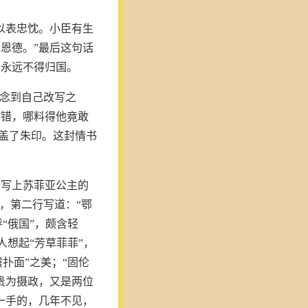
以表忠忱。小臣有生
恩德。”最后这句话
，永远不得归国。
，念到自己改写之
不错，哪料得他竟敢
上盖了朱印。这封情书
字写上苏菲亚公主的
，第二行写道：“鄂
“俄国”，颇含轻
人想起“芳草菲菲”，
扑面”之美；“固伦
贵为摄政，又是两位
一手的，几年不见，