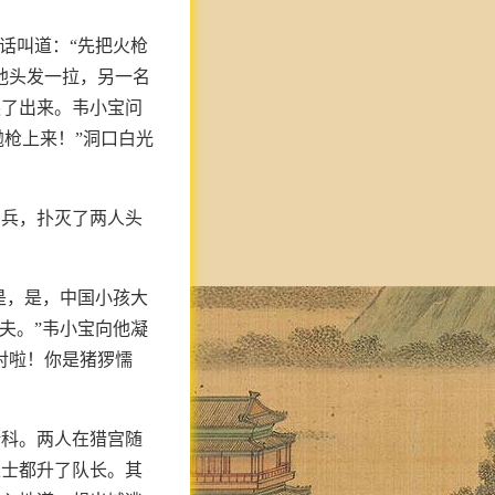
话叫道：“先把火枪
他头发一拉，另一名
爬了出来。韦小宝问
抛枪上来！”洞口白光
刹兵，扑灭了两人头
是，是，中国小孩大
夫。”韦小宝向他凝
对啦！你是猪猡懦
斯科。两人在猎宫随
卫士都升了队长。其