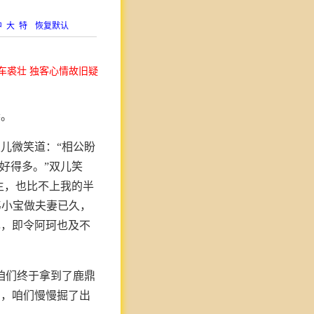
中
大
特
恢复默认
车裘壮 独客心情故旧疑
春。
儿微笑道：“相公盼
好得多。”双儿笑
主，也比不上我的半
韦小宝做夫妻已久，
己，即令阿珂也及不
咱们终于拿到了鹿鼎
贝，咱们慢慢掘了出