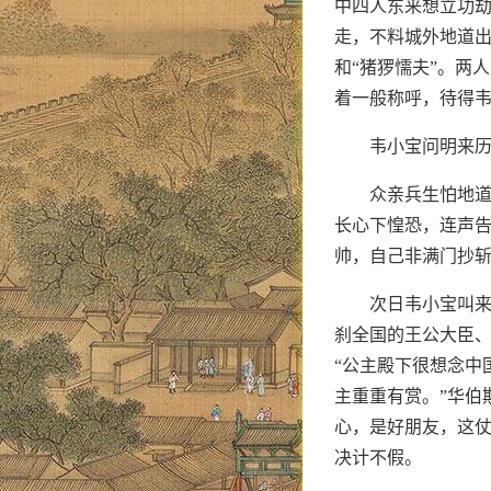
中四人东来想立功
走，不料城外地道出
和“猪猡懦夫”。两
着一般称呼，待得韦
韦小宝问明来
众亲兵生怕地
长心下惶恐，连声
帅，自己非满门抄
次日韦小宝叫
刹全国的王公大臣
“公主殿下很想念中
主重重有赏。”华伯
心，是好朋友，这仗
决计不假。