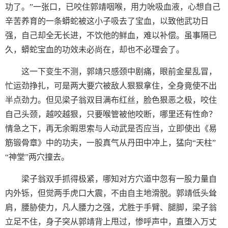
功了。”一张口，已咬住郭靖咽喉，用力吮吸血液，心想自己
辛苦养育的一条蟒蛇被这小子吸去了宝血，以致他武功日
强，自己却全无长进，不饮他的鲜血，难以补偿。虽事隔已
久，蟒蛇宝血的功效未必尚在，却也不必理会了。
这一下变生不测，郭靖只感颈中剧痛，眼前金星乱冒，
忙运劲挣扎，可是两大要穴被敌人狠狠拿住，全身竟使不出
半点劲力。但见梁子翁双目满布红丝，脸色狠恶之极，咬住
自己头颈，越咬越狠，只要喉管被他咬断，哪里还有性命？
情急之下，再无余暇思索与人动武是否应当，立即使出《易
筋锻骨章》中的功夫，一股真气从丹田中冲上，猛向“天柱”
“神堂”两穴撞去。
梁子翁双手抓得极紧，哪知对方穴道中忽有一股力量自
内外铄，但觉两手虎口大震，不由自主地滑脱。郭靖低头耸
肩，腰胁使力，凡人腰力之强，尤胜于手臂、腿脚，梁子翁
立足不住，身子突从郭靖背上甩过，惨呼声中，直堕入万丈