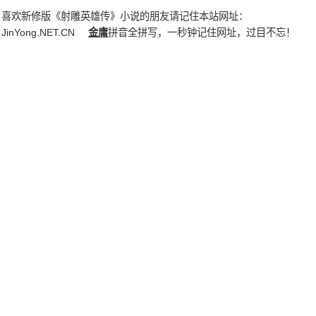
喜欢新修版《射雕英雄传》小说的朋友请记住本站网址：
JinYong.NET.CN
金庸
拼音全拼写，一秒钟记住网址，过目不忘！