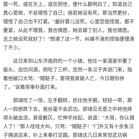
蓉一死，或在天上，或在阴世，便什么都明白了，知道自己
真心爱她，不会错怪了自己；倘若她没有死，那当然更好，
错怪了自己也不打紧。“最好蓉儿没死，心里怨我怪我，都不
要紧，从此不理我，我也情愿，她去嫁了别人，我也情愿。
总之她没死就好了！”想通了这一节，纠缠不清的烦恼便理清
了不少。
这日来到山东济南府的一个小镇，他在一家酒家中要了
座头，自饮闷酒，刚吃了三杯，忽然一条汉子奔进门来，指
着他破口大骂：“贼鞑子，害得我家破人亡，今日跟你拚
了。”说着挥拳扑面打来。
郭靖吃了一惊，左手翻转，抓住他手腕，轻轻一带，那
人一跤俯跌下去，竟丝毫不会武功。郭靖见无意之中将他摔
得头破血流，甚是歉仄，忙伸手扶起，说道：“大哥，你认错
人了！”那人哇哇大叫，只骂：“贼鞑子！”门外又有十余条汉
子拥进店来，扑上来拳打足踢。郭靖这几日来常觉武功祸