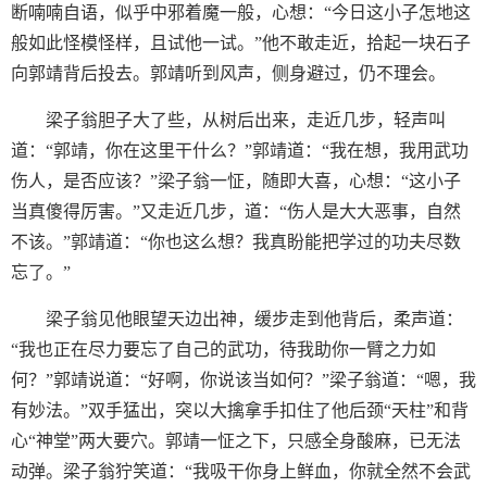
断喃喃自语，似乎中邪着魔一般，心想：“今日这小子怎地这
般如此怪模怪样，且试他一试。”他不敢走近，拾起一块石子
向郭靖背后投去。郭靖听到风声，侧身避过，仍不理会。
梁子翁胆子大了些，从树后出来，走近几步，轻声叫
道：“郭靖，你在这里干什么？”郭靖道：“我在想，我用武功
伤人，是否应该？”梁子翁一怔，随即大喜，心想：“这小子
当真傻得厉害。”又走近几步，道：“伤人是大大恶事，自然
不该。”郭靖道：“你也这么想？我真盼能把学过的功夫尽数
忘了。”
梁子翁见他眼望天边出神，缓步走到他背后，柔声道：
“我也正在尽力要忘了自己的武功，待我助你一臂之力如
何？”郭靖说道：“好啊，你说该当如何？”梁子翁道：“嗯，我
有妙法。”双手猛出，突以大擒拿手扣住了他后颈“天柱”和背
心“神堂”两大要穴。郭靖一怔之下，只感全身酸麻，已无法
动弹。梁子翁狞笑道：“我吸干你身上鲜血，你就全然不会武