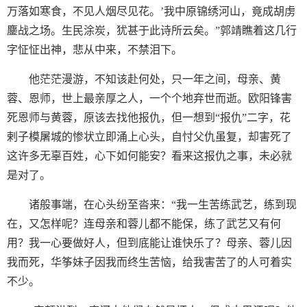
万落如寒食，不见人烟尽见花。’我中原锦绣河山，竟成胡虏
鏖战之场。生民涂炭，犹甚于此诗所云矣。”郭靖瞧着这几行
字怔怔出神，悲从中来，不禁泪下。
他茫茫漫游，不知该赴何处，只一年之间，母亲、黄
蓉、恩师，世上最亲厚之人，一个个地弃世而逝。欧阳锋害
死恩师与黄蓉，原该去找他报仇，但一想到“报仇”二字，花
剌子模屠城的惨状立即涌上心头，自忖父仇虽复，却害死了
这许多无辜百姓，心下如何能安？看来这报仇之事，未必就
是对了。
诸般事端，在心头纷至沓来：“我一生苦练武艺，练到现
在，又怎样呢？连母亲和蓉儿都不能保，练了武艺又有何
用？我一心要做好人，但到底能让谁快乐了？母亲、蓉儿因
我而死，华筝妹子因我而终生苦恼，给我害苦了的人可着实
不少。