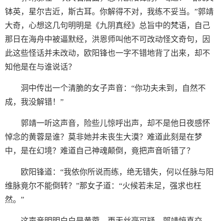
钵英，星尔吉近，斯古耳。你解得不对，我练不妥当。”郭靖
大奇，心想这几句明明是《九阴真经》总旨中的梵语，自己
那日在海舟中被逼默经，洪恩师叫他不可改动怪文奇句，因
此这些怪话并未改动，欧阳锋也一字不错地背了出来，却不
知他是在与谁说话？
洞中传出一个清脆的女子声音：“你功夫未到，自然不
成，我没解错！”
郭靖一听这声音，险些儿惊呼出声，却不是他日夜感怀
悼念的黄蓉是谁？莫非她并未丧生大漠？难道此刻是在梦
中，是在幻境？难道自己神魂颠倒，竟把声音听错了？
欧阳锋道：“我依你所说而练，绝无错失，何以任脉与阳
维脉竟尔不能倒转？”那女子道：“火候若未足，强求也枉
然。”
这声音明明白白是黄蓉，更无丝毫可疑，郭靖惊喜交