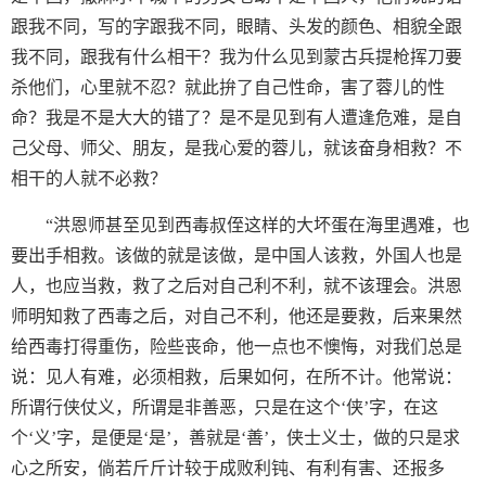
跟我不同，写的字跟我不同，眼睛、头发的颜色、相貌全跟
我不同，跟我有什么相干？我为什么见到蒙古兵提枪挥刀要
杀他们，心里就不忍？就此拚了自己性命，害了蓉儿的性
命？我是不是大大的错了？是不是见到有人遭逢危难，是自
己父母、师父、朋友，是我心爱的蓉儿，就该奋身相救？不
相干的人就不必救？
“洪恩师甚至见到西毒叔侄这样的大坏蛋在海里遇难，也
要出手相救。该做的就是该做，是中国人该救，外国人也是
人，也应当救，救了之后对自己利不利，就不该理会。洪恩
师明知救了西毒之后，对自己不利，他还是要救，后来果然
给西毒打得重伤，险些丧命，他一点也不懊悔，对我们总是
说：见人有难，必须相救，后果如何，在所不计。他常说：
所谓行侠仗义，所谓是非善恶，只是在这个‘侠’字，在这
个‘义’字，是便是‘是’，善就是‘善’，侠士义士，做的只是求
心之所安，倘若斤斤计较于成败利钝、有利有害、还报多