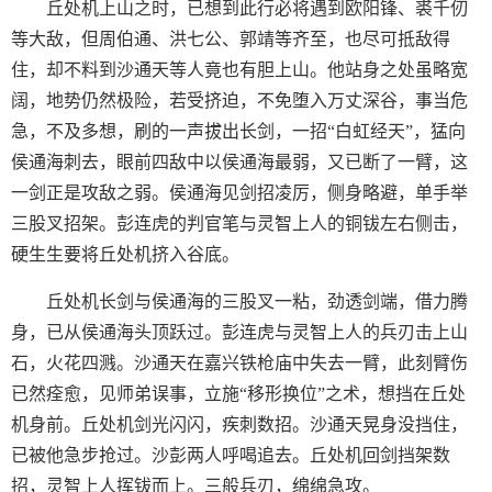
丘处机上山之时，已想到此行必将遇到欧阳锋、裘千仞
等大敌，但周伯通、洪七公、郭靖等齐至，也尽可抵敌得
住，却不料到沙通天等人竟也有胆上山。他站身之处虽略宽
阔，地势仍然极险，若受挤迫，不免堕入万丈深谷，事当危
急，不及多想，刷的一声拔出长剑，一招“白虹经天”，猛向
侯通海刺去，眼前四敌中以侯通海最弱，又已断了一臂，这
一剑正是攻敌之弱。侯通海见剑招凌厉，侧身略避，单手举
三股叉招架。彭连虎的判官笔与灵智上人的铜钹左右侧击，
硬生生要将丘处机挤入谷底。
丘处机长剑与侯通海的三股叉一粘，劲透剑端，借力腾
身，已从侯通海头顶跃过。彭连虎与灵智上人的兵刃击上山
石，火花四溅。沙通天在嘉兴铁枪庙中失去一臂，此刻臂伤
已然痊愈，见师弟误事，立施“移形换位”之术，想挡在丘处
机身前。丘处机剑光闪闪，疾刺数招。沙通天晃身没挡住，
已被他急步抢过。沙彭两人呼喝追去。丘处机回剑挡架数
招，灵智上人挥钹而上。三般兵刃，绵绵急攻。