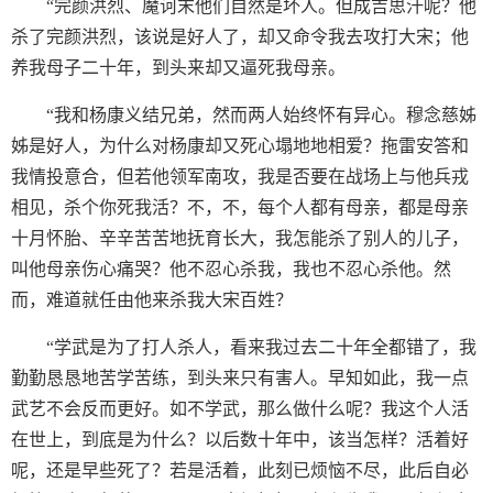
“完颜洪烈、魔诃末他们自然是坏人。但成吉思汗呢？他
杀了完颜洪烈，该说是好人了，却又命令我去攻打大宋；他
养我母子二十年，到头来却又逼死我母亲。
“我和杨康义结兄弟，然而两人始终怀有异心。穆念慈姊
姊是好人，为什么对杨康却又死心塌地地相爱？拖雷安答和
我情投意合，但若他领军南攻，我是否要在战场上与他兵戎
相见，杀个你死我活？不，不，每个人都有母亲，都是母亲
十月怀胎、辛辛苦苦地抚育长大，我怎能杀了别人的儿子，
叫他母亲伤心痛哭？他不忍心杀我，我也不忍心杀他。然
而，难道就任由他来杀我大宋百姓？
“学武是为了打人杀人，看来我过去二十年全都错了，我
勤勤恳恳地苦学苦练，到头来只有害人。早知如此，我一点
武艺不会反而更好。如不学武，那么做什么呢？我这个人活
在世上，到底是为什么？以后数十年中，该当怎样？活着好
呢，还是早些死了？若是活着，此刻已烦恼不尽，此后自必