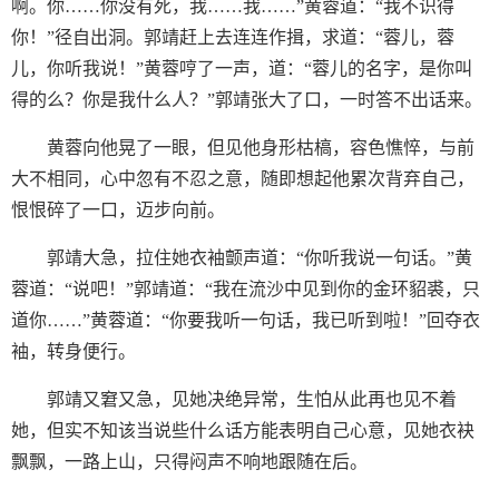
啊。你……你没有死，我……我……”黄蓉道：“我不识得
你！”径自出洞。郭靖赶上去连连作揖，求道：“蓉儿，蓉
儿，你听我说！”黄蓉哼了一声，道：“蓉儿的名字，是你叫
得的么？你是我什么人？”郭靖张大了口，一时答不出话来。
黄蓉向他晃了一眼，但见他身形枯槁，容色憔悴，与前
大不相同，心中忽有不忍之意，随即想起他累次背弃自己，
恨恨碎了一口，迈步向前。
郭靖大急，拉住她衣袖颤声道：“你听我说一句话。”黄
蓉道：“说吧！”郭靖道：“我在流沙中见到你的金环貂裘，只
道你……”黄蓉道：“你要我听一句话，我已听到啦！”回夺衣
袖，转身便行。
郭靖又窘又急，见她决绝异常，生怕从此再也见不着
她，但实不知该当说些什么话方能表明自己心意，见她衣袂
飘飘，一路上山，只得闷声不响地跟随在后。