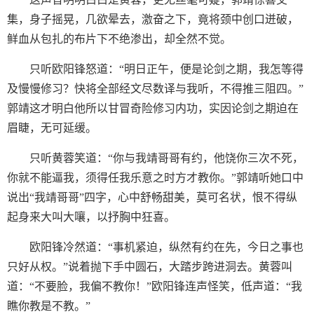
集，身子摇晃，几欲晕去，激奋之下，竟将颈中创口迸破，
鲜血从包扎的布片下不绝渗出，却全然不觉。
只听欧阳锋怒道：“明日正午，便是论剑之期，我怎等得
及慢慢修习？快将全部经文尽数译与我听，不得推三阻四。”
郭靖这才明白他所以甘冒奇险修习内功，实因论剑之期迫在
眉睫，无可延缓。
只听黄蓉笑道：“你与我靖哥哥有约，他饶你三次不死，
你就不能逼我，须得任我乐意之时方才教你。”郭靖听她口中
说出“我靖哥哥”四字，心中舒畅甜美，莫可名状，恨不得纵
起身来大叫大嚷，以抒胸中狂喜。
欧阳锋冷然道：“事机紧迫，纵然有约在先，今日之事也
只好从权。”说着抛下手中圆石，大踏步跨进洞去。黄蓉叫
道：“不要脸，我偏不教你！”欧阳锋连声怪笑，低声道：“我
瞧你教是不教。”