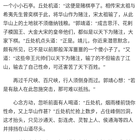
一个小小石亭。丘处机道：“这便是赌棋亭了。相传宋太祖与
希夷先生曾奕棋于此，将华山作为赌注，宋太祖输了，从此
华山上的土地就不须缴纳钱粮。”郭靖道：“成吉思汗、花剌
子模国王、大金大宋的皇帝他们，都似是以天下为赌注，大
家下棋。”丘处机点头道：“正是。靖儿，你近来潜思默念，
颇有所见，已不是以前那般浑浑噩噩的一个傻小子了。”又
道：“这些帝王元帅们以天下为赌注，输了的不但输去了江
山，输去了自己性命，可还害苦了天下百姓。”
再过千尺峡、百尺峡，行人须侧身而过。郭靖心想：“若
是有敌人在此忽施突击，那可难以抵挡。”
心念方动，忽听前面有人喝道：“丘处机，烟雨楼前饶你
性命，又上华山作甚？”丘处机忙抢上数步，占住峰侧凹洞，
这才抬头，只见沙通天、彭连虎、灵智上人、侯通海等四人
并排挡在山道尽头。