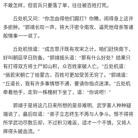
不敢怎样，但官兵只要落了单，往往被百姓打死。
丘处机又问：“你怎由得他们踢打？你瞧，闹得身上这许
多瘀肿。”郭靖长叹一声，将大汗密令南攻、逼死他母亲等诸
般情事一一说了。
丘处机惊道：“成吉思汗既有攻宋之计，咱们赶快南下，
好叫朝廷早日防备。”郭靖摇头道：“那有什么好处？结果只
有打得双方将士尸如山积，众百姓家破人亡。”丘处机道：
“倘若宋朝亡了给蒙古，百姓可更加受苦无穷了。”郭靖道：
“丘道长，我有许多事情想不通，要请你指点迷津。”丘处机
牵着他手，走到一株槐树下坐了，道：“你说吧！”
郭靖于是将这几日来所想的是非难明、武学害人种种疑
端说了，最后叹道：“弟子立志终生不再与人争斗。恨不得将
所学武功尽数忘却，不过积习难返，适才一个不慎，又将人
摔得头破血流。”