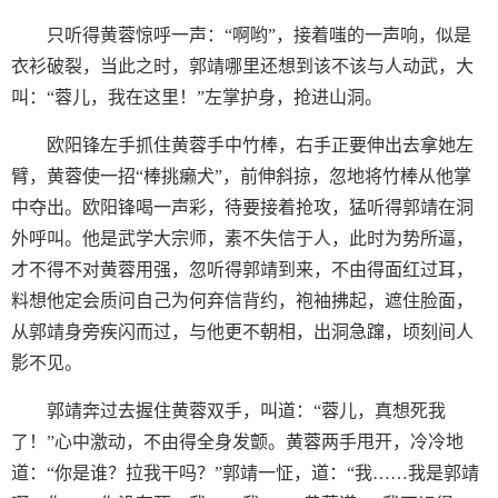
只听得黄蓉惊呼一声：“啊哟”，接着嗤的一声响，似是
衣衫破裂，当此之时，郭靖哪里还想到该不该与人动武，大
叫：“蓉儿，我在这里！”左掌护身，抢进山洞。
欧阳锋左手抓住黄蓉手中竹棒，右手正要伸出去拿她左
臂，黄蓉使一招“棒挑癞犬”，前伸斜掠，忽地将竹棒从他掌
中夺出。欧阳锋喝一声彩，待要接着抢攻，猛听得郭靖在洞
外呼叫。他是武学大宗师，素不失信于人，此时为势所逼，
才不得不对黄蓉用强，忽听得郭靖到来，不由得面红过耳，
料想他定会质问自己为何弃信背约，袍袖拂起，遮住脸面，
从郭靖身旁疾闪而过，与他更不朝相，出洞急蹿，顷刻间人
影不见。
郭靖奔过去握住黄蓉双手，叫道：“蓉儿，真想死我
了！”心中激动，不由得全身发颤。黄蓉两手甩开，冷冷地
道：“你是谁？拉我干吗？”郭靖一怔，道：“我……我是郭靖