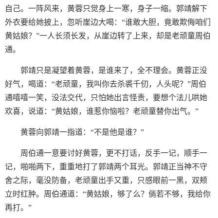
自己。一阵风来，黄蓉只觉身上一寒，身子一缩。郭靖解下
外衣要给她披上，忽听崖边大喝：“谁敢大胆，竟敢欺侮咱们
黄姑娘？”一人长须长发，从崖边转了上来，却是老顽童周伯
通。
郭靖只是凝望着黄蓉，是谁来了，全不理会。黄蓉正没
好气，喝道：“老顽童，我叫你去杀裘千仞，人头呢？”周伯
通嘻嘻一笑，没法交代，只怕她出言怪责，要想个法儿哄她
欢喜，说道：“黄姑娘，谁惹你恼啦？老顽童替你出气。”
黄蓉向郭靖一指道：“不是他是谁？”
周伯通一意要讨好黄蓉，更不打话，反手一记，顺手一
记，啪啪两下，重重地打了郭靖两个耳光。郭靖正当神不守
舍之际，毫没防备，老顽童出手又重，只感眼前一黑，双颊
立时红肿。周伯通道：“黄姑娘，够了么？倘若不够，我给你
再打。”