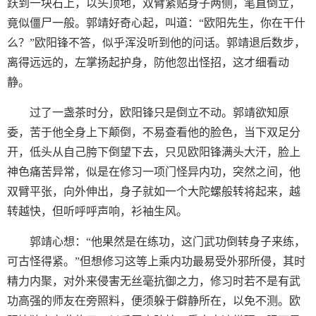
跃到一块石上，以头顶地，双臂紧贴身子两侧，笔直倒立，
竟似僵尸一般。郭靖好奇心起，叫道：“欧阳先生，你在干什
么？”欧阳锋不答，似乎浑没听到他的问话。郭靖退后数步，
离得远远的，左掌扬起护身，防他忽出怪招，这才细看动
静。
过了一盏茶时分，欧阳锋只是倒立不动。郭靖欲知原
委，苦于他全身上下颠倒，不易查看他的脸色，当下双足分
开，低头从自己胯下倒望下去，只见欧阳锋满头大汗，脸上
神色痛苦异常，似是在修习一项门怪异内功，突然之间，他
双臂平张，向外伸出，身子就如一个大陀螺般转将起来，越
转越快，但听呼呼声响，衫袖生风。
郭靖心想：“他果然是在练功，这门武功倒转身子来练，
可古怪得紧。”但想修习这等上乘内功最易受外邪所侵，其时
精力内聚，对外来侵害无丝毫抗御之力，修习时若不是有武
功高强的师友在旁照料，便须躲于僻静所在，以免不测。欧