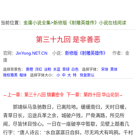
当前位置：
金庸小说全集
>
新修版《射雕英雄传》小说在线阅读
第三十九回 是非善恶
官网：
JinYong.NET.CN
小说：
新修版《射雕英雄传》
作者：金
庸
选择背景色：
黄橙
洋红
淡粉
水蓝
草绿
白色
选择字体：
宋体
黑体
微软雅黑
楷体
选择字体大小：
小
中
大
特
恢复默认
←上一章：第三十八回 锦囊密令
下一章：第四十回 华山论剑→
郭靖纵马急驰数日，已离险地。缓缓南归，天时日暖，
青草日长，沿途兵革之余，城破户残，尸骨满路，所见所
闻，尽皆怵目惊心。一日在一座破亭中暂歇，见壁上题着几
行字：“唐人诗云：‘水自潺潺日自斜，尽无鸡犬有鸣鸦。千村