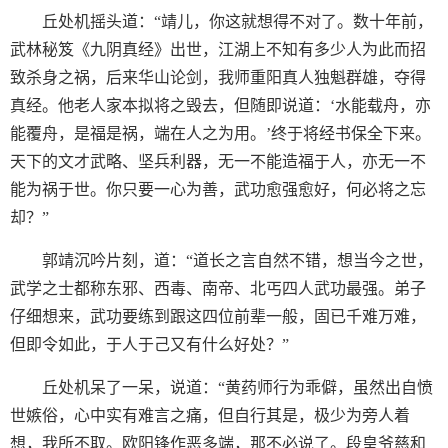
丘处机摇头道：“靖儿，你这就想得不对了。数十年前，
武林秘笈《九阴真经》出世，江湖上不知有多少人为此而招
致杀身之祸，后来华山论剑，我师重阳真人独魁群雄，夺得
真经。他老人家本拟将之毁去，但随即说道：‘水能载舟，亦
能覆舟，是福是祸，端在人之为用。’终于将经书保全下来。
天下的文才武略、坚兵利器，无一不能造福于人，亦无一不
能为祸于世。你只要一心为善，武功愈强愈好，何必将之忘
却？”
郭靖沉吟片刻，道：“道长之言自然不错，想当今之世，
武学之士都称东邪、西毒、南帝、北丐四人武功最强。弟子
仔细想来，武功要练到跟这四位前辈一般，固已千难万难，
但即令如此，于人于己又有什么好处？”
丘处机呆了一呆，说道：“黄药师行为乖僻，虽然出自愤
世嫉俗，心中实有难言之痛，但自行其是，极少为旁人着
想，我所不取。欧阳锋作恶多端，那不必说了。段皇爷慈和