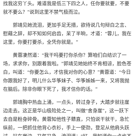
找我这穷丫头。难道我是低三下四之人，任你要就要，不要
就不要么？”说到这里不禁气极而泣。
郭靖见她流泪，更加手足无措，欲待说几句辩白之言、
慰藉之辞，却不知如何启齿，呆了半晌，才道：“蓉儿，我在
这里，你要打要杀，全凭你就是。”
黄蓉凄然道：“我干吗要打你杀你？算咱们白结识了一
场，求求你，别跟着我啦。”郭靖见她始终不肯相谅，脸色苍
白，叫道：“你要怎么，才信我对你的心意？”黄蓉道：“今日
你跟我好了，明儿什么华筝妹子、华筝姊姊一来，又将我抛
在脑后。除非你眼下死了，我才信你的话。”
郭靖胸中热血上涌，一点头，转过身子，大踏步就往崖
边走去。这正是华山极险处之一，叫做“舍身崖”，这一跃下
去自是粉身碎骨。黄蓉知他性子戆直，只怕说干就干，急忙
纵前，一把抓住他背心衣衫，手上一使劲，登足从他肩头跃