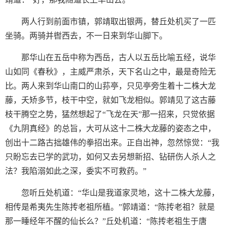
两人行到前面市镇，郭靖取出银两，替丘处机买了一匹
坐骑。两骑并辔西去，不一日来到华山脚下。
那华山在五岳中称为西岳，古人以五岳比喻五经，说华
山如同《春秋》，主威严肃杀，天下名山之中，最是奇险无
比。两人来到华山南口的山荪亭，只见亭旁生着十二株大龙
藤，夭矫多节，枝干中空，就如飞龙相似。郭靖见了这古藤
枝干腾空之势，猛然想起了“飞龙在天”那一招来，只觉依据
《九阴真经》的总旨，大可从这十二株大龙藤的姿态之中，
创出十二路古拙雄伟的拳招出来。正自出神，忽然惊觉：“我
只盼忘去已学的武功，如何又去另想新招、钻研伤人杀人之
法？我陷溺如此之深，委实不可救药。”
忽听丘处机道：“华山是我道家灵地，这十二株大龙藤，
相传是希夷先生陈抟老祖所植。”郭靖道：“陈抟老祖？就是
那一睡经年不醒的仙长么？”丘处机道：“陈抟老祖生于唐