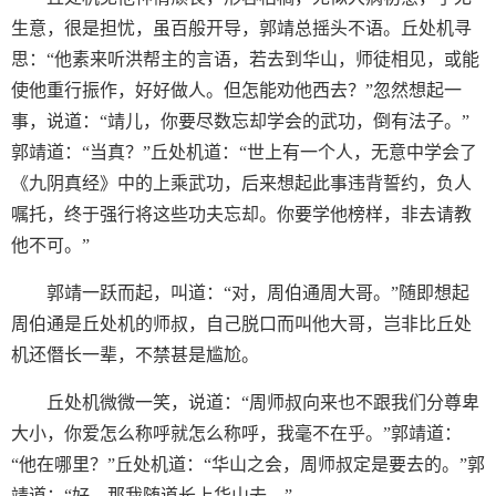
生意，很是担忧，虽百般开导，郭靖总摇头不语。丘处机寻
思：“他素来听洪帮主的言语，若去到华山，师徒相见，或能
使他重行振作，好好做人。但怎能劝他西去？”忽然想起一
事，说道：“靖儿，你要尽数忘却学会的武功，倒有法子。”
郭靖道：“当真？”丘处机道：“世上有一个人，无意中学会了
《九阴真经》中的上乘武功，后来想起此事违背誓约，负人
嘱托，终于强行将这些功夫忘却。你要学他榜样，非去请教
他不可。”
郭靖一跃而起，叫道：“对，周伯通周大哥。”随即想起
周伯通是丘处机的师叔，自己脱口而叫他大哥，岂非比丘处
机还僭长一辈，不禁甚是尴尬。
丘处机微微一笑，说道：“周师叔向来也不跟我们分尊卑
大小，你爱怎么称呼就怎么称呼，我毫不在乎。”郭靖道：
“他在哪里？”丘处机道：“华山之会，周师叔定是要去的。”郭
靖道：“好，那我随道长上华山去。”