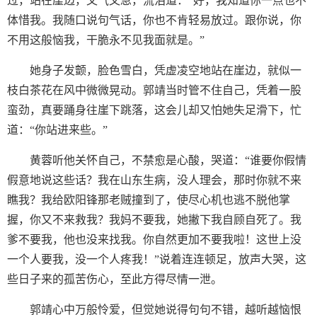
过，站在崖边，又气又急，流泪道：“好，我知道你一点也不
体惜我。我随口说句气话，你也不肯轻易放过。跟你说，你
不用这般恼我，干脆永不见我面就是。”
她身子发颤，脸色雪白，凭虚凌空地站在崖边，就似一
枝白茶花在风中微微晃动。郭靖当时管不住自己，凭着一股
蛮劲，真要踊身往崖下跳落，这会儿却又怕她失足滑下，忙
道：“你站进来些。”
黄蓉听他关怀自己，不禁愈是心酸，哭道：“谁要你假情
假意地说这些话？我在山东生病，没人理会，那时你就不来
瞧我？我给欧阳锋那老贼撞到了，使尽心机也逃不脱他掌
握，你又不来救我？我妈不要我，她撇下我自顾自死了。我
爹不要我，他也没来找我。你自然更加不要我啦！这世上没
一个人要我，没一个人疼我！”说着连连顿足，放声大哭，这
些日子来的孤苦伤心，至此方得尽情一泄。
郭靖心中万般怜爱，但觉她说得句句不错，越听越恼恨