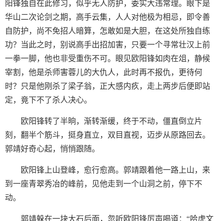
阳锋独自在此修习，似乎无人防护，委实大违常理。眼下是
华山二次论剑之期，高手云集，人人对他极为相忌，即令善
自防护，尚不免招人暗算，怎敢如是大胆，在这处所独自练
功？当此之时，别说高手出招加害，只要一个寻常壮汉上前
一拳一脚，他也非受重伤不可。眼见欧阳锋如肉在俎，静候
宰割，他是杀师害蓉儿的大仇人，此时再不报仇，更待何
时？只是他刚杀了梁子翁，正大感内疚，走上两步后便即站
定，竟下不了杀人决心。
欧阳锋转了半晌，渐转渐缓，终于不动，僵直倒立片
刻，翻半个筋斗，挺身直立，双目直视，迈步从原路回去。
郭靖好奇心起，悄悄跟随。
欧阳锋上山登峰，愈行愈高。郭靖跟着他一路上山，来
到一座青翠秀冶的峰前，见他走到一个山洞之前，停下不
动。
郭靖躲在一块大石后面，忽听欧阳锋厉声喝道：“哈虎文