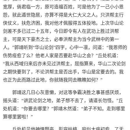
宽厚，倘君临一方，原可造福百姓，可是他为了一己小小恩
怨，就此遁世隐居，亦算不得是大仁大义之人。只洪帮主行
侠仗义，扶危济困，我对他才佩服得五体投地。上次华山论
剑差不多已过二十五年，今日即令有人在武功上胜过洪帮
主，可是天下豪杰之士，必奉洪帮主为当今武林中的第一
人。”郭靖听到“华山论剑”四字，心中一凛，问道：“我恩师的
伤势痊愈了么？他老人家是否要赴华山之会？”丘处机道：
“我从西域归来后亦未见过洪帮主，屈指算来，华山二次论剑
之期快要到了，不论洪帮主是否出手，华山是定要去的。我
也正为此而路过此地，你就随我同去瞧瞧如何？”
郭靖这几日心灰意懒，对这等争霸决胜之事甚感厌烦，
摇头道：“讲武论剑之地，弟子想不去了，请道长勿怪。”丘
处机道：“你要去哪里？”郭靖木然道：“弟子不知。走到哪里
算哪里罢啦！”
丘处机见他神情颓丧，形容枯槁，宛似大病初愈，了无