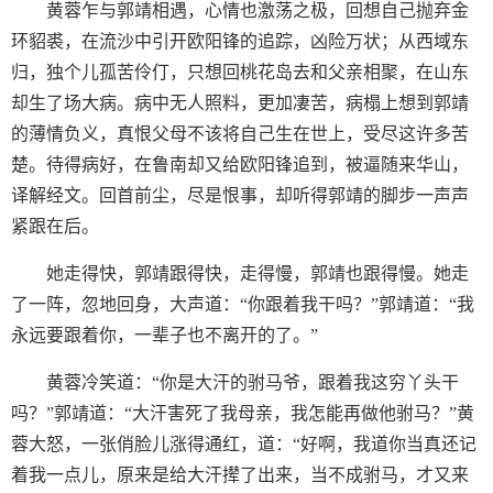
黄蓉乍与郭靖相遇，心情也激荡之极，回想自己抛弃金
环貂裘，在流沙中引开欧阳锋的追踪，凶险万状；从西域东
归，独个儿孤苦伶仃，只想回桃花岛去和父亲相聚，在山东
却生了场大病。病中无人照料，更加凄苦，病榻上想到郭靖
的薄情负义，真恨父母不该将自己生在世上，受尽这许多苦
楚。待得病好，在鲁南却又给欧阳锋追到，被逼随来华山，
译解经文。回首前尘，尽是恨事，却听得郭靖的脚步一声声
紧跟在后。
她走得快，郭靖跟得快，走得慢，郭靖也跟得慢。她走
了一阵，忽地回身，大声道：“你跟着我干吗？”郭靖道：“我
永远要跟着你，一辈子也不离开的了。”
黄蓉冷笑道：“你是大汗的驸马爷，跟着我这穷丫头干
吗？”郭靖道：“大汗害死了我母亲，我怎能再做他驸马？”黄
蓉大怒，一张俏脸儿涨得通红，道：“好啊，我道你当真还记
着我一点儿，原来是给大汗撵了出来，当不成驸马，才又来