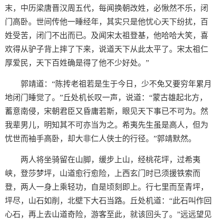
末，中历梁唐晋汉周五代，每闻换朝改姓，必愀然不乐，闭
门高卧。世间传他一睡经年，其实只是他忧心天下纷扰，百
姓受苦，闭门不出而已。及闻宋太祖登基，他哈哈大笑，喜
欢得从驴子背上摔了下来，说道天下从此太平了。宋太祖仁
厚爱民，天下百姓确是得了他不少好处。”
郭靖道：“陈抟老祖若是生于今日，少不免又要穷年累月
地闭门睡觉了。”丘处机长叹一声，说道：“蒙古雄起北方，
蓄意南侵，宋朝君臣又昏庸若斯，眼见天下事已不可为。然
我辈男儿，明知其不可亦当为之。希夷先生虽是高人，但为
忧世而袖手高卧，却大非仁人侠士的行径。”郭靖默然。
两人将坐骑留在山脚，缓步上山，经桃花坪，过希夷
峡，登莎梦坪，山道愈行愈险，上西玄门时已须援铁索而
登，两人一身上乘轻功，自是顷刻即上。行七里而至青坪，
坪尽，山石如削，北壁下大石当路。丘处机道：“此石叫作回
心石，再上去山道奇险，游客至此，就该回头了。”远远望见