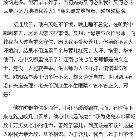
烦恼更多。但若早早死了，当初妈妈又何必生我？又何必这
么费心尽力地把我养大？”翻来覆去地想着，越想越糊涂。
接连数日，他白天吃不下饭，晚上睡不着觉，在旷野中
踯躅来去，尽是思索这些事情。又想：“母亲与众位恩师一向
教我为人该当重义守信，因此我虽爱极蓉儿，但始终不背大
汗婚约，结果不但连累母亲与蓉儿枉死，大汗、拖雷、华筝
他们，心中又哪里快乐了？江南七侠七位恩师都是侠义之
士，竟没一人能获善果。洪恩师为人这样好，偏偏重伤难
愈。欧阳锋与裘千仞多行不义，却又逍遥自在。世间到底有
没有天道天理？老天爷到底生不生眼睛？管不管正义、邪
恶？”
他在旷野中信步而行，小红马缓缓跟在后面，有时停下
来在路边咬几口青草，他心中只是琢磨：“我为救撒麻尔罕城
数十万男女老小的性命，害死了蓉儿，到底该是不该？这些
人跟我无亲无故，从不相识。为了蓉儿，我自己死了也不懊