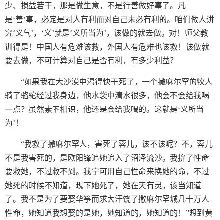
少、损益若干，那是做生意，不是行善做好事了。凡
是‘善’事，必定是对人有利而对自己未必有利的。咱们做人讲
究‘义气’，‘义’就是‘义所当为’，该做的就去做。对！师父教
训得是！中国人有危难该救，外国人有危难也该救！该做就
要去做，不可计算对自己是否有利，有多少利益？
“如果我在大沙漠中渴得快干死了，一个撒麻尔罕的牧人
骑了骆驼经过我身边，他水袋中清水很多，他会不会给我喝
一点？虽然素不相识，他还是会给我喝的。这就是‘义所当
为’！
“我救了撒麻尔罕人，害死了蓉儿，该不该呢？不，蓉儿
不是我害死的，是欧阳锋追她追入了沼泽流沙。我拚了性命
要救她，不过救不到。我宁可用自己性命来换她的命，不过
她死的时候不知道，现下她死了，她在天有灵，该当知道
了。我不是为了要娶华筝而求大汗饶了撒麻尔罕城几十万人
性命，她知道我想娶的是她，她知道的，她知道的！”想到黄