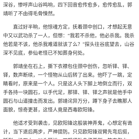
深谷，惨呼声山谷鸣响，四下回音愈传愈多，愈传愈乱，郭
靖听了不由得毛骨悚然。
直过好半晌，他惊魂方定，抚着颈中创口，才想起无意
中又以武功杀了一人，但想：“我若不杀他，他必杀我。我杀
他若是不该，他杀我难道就该了么？”探头往谷底望去，山谷
深不见底，参仙老怪已不知葬身何处。
郭靖坐在石上，撕下衣襟包住颈中创伤，忽听铎、铎、
铎，数声断续，一个怪物从山后转了出来。他吓了一跳，定
睛看时，原来是一个人。只是这人头下脚上地倒立而行，双
手各持一块圆石，以手代足，那铎、铎、铎之声就是他手中
圆石与山道撞击而发出。郭靖诧异万分，蹲下身子去瞧那人
面貌，惊奇更甚，这怪人竟是西毒欧阳锋。
他适才受到袭击，见欧阳锋这般装神弄鬼，心想定有诡
计，当下退后两步，严神提防。只见欧阳锋双臂先弯后挺，