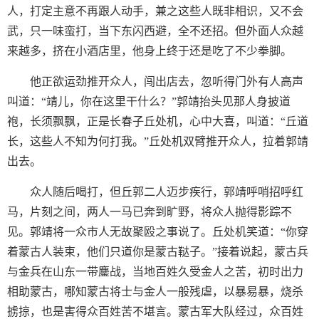
人，打定主意不再跟人动手，兼之这些人既非相识，又不会
武，只一味蛮打，当下东闪西避，全不还招。但外面人众越
来越多，挤在小酒店里，他身上终于还是吃了不少拳脚。
他正欲运劲推开众人，闯出店去，忽听得门外有人高声
叫道：“靖儿，你在这里干什么？”郭靖抬头见那人身披道
袍，长须飘飘，正是长春子丘处机，心中大喜，叫道：“丘道
长，这些人不知为何打我。”丘处机双臂推开众人，拉着郭靖
出去。
众人随后喝打，但丘郭二人迈步疾行，郭靖呼哨招呼红
马，片刻之间，两人一马已奔到旷野，将众人抛得影踪不
见。郭靖将一众市人无故聚殴之事说了。丘处机笑道：“你穿
着蒙古人装束，他们只道你是蒙古鞑子。”接着说起，蒙古兵
与金兵在山东一带鏖战，当地百姓久受金人之苦，初时出力
相助蒙古，哪知蒙古将士与金人一般残虐，以暴易暴，烧杀
掳掠，也是害得众百姓苦不堪言。蒙古军大队经过，众百姓