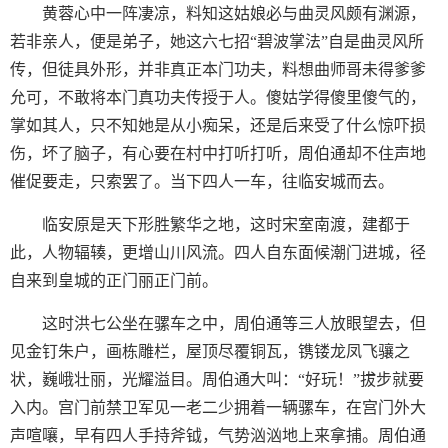
黄蓉心中一阵凄凉，料知这姑娘必与曲灵风颇有渊源，
若非亲人，便是弟子，她这六七招“碧波掌法”自是曲灵风所
传，但徒具外形，并非真正本门功夫，料想曲师哥未得爹爹
允可，不敢将本门真功夫传授于人。傻姑学得傻里傻气的，
掌如其人，只不知她是从小痴呆，还是后来受了什么惊吓损
伤，坏了脑子，有心要在村中打听打听，周伯通却不住声地
催促要走，只索罢了。当下四人一车，往临安城而去。
临安原是天下形胜繁华之地，这时宋室南渡，建都于
此，人物辐辏，更增山川风流。四人自东面候潮门进城，径
自来到皇城的正门丽正门前。
这时洪七公坐在骡车之中，周伯通等三人放眼望去，但
见金钉朱户，画栋雕栏，屋顶尽覆铜瓦，镌镂龙凤飞骧之
状，巍峨壮丽，光耀溢目。周伯通大叫：“好玩！”拔步就要
入内。宫门前禁卫军见一老二少拥着一辆骡车，在宫门外大
声喧嚷，早有四人手持斧钺，气势汹汹地上来拿捕。周伯通