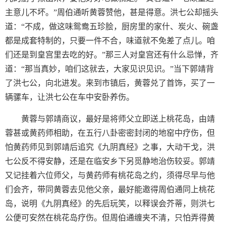
主意儿不坏。”周伯通听黄蓉赞他，甚是得意。洪七公却摇头
道：“不成，做这味鸳鸯五珍脍，厨房里的家什、炭火、碗盏
都是成套特制的，只要一件不合，味道就不免差了点儿。咱
们还是到皇宫里去吃的好。”那三人对皇宫还有什么忌惮，齐
道：“那当真妙，咱们这就去，大家见识见识。”当下郭靖背
了洪七公，向北进发。来到市镇后，黄蓉兑了首饰，买了一
辆骡车，让洪七公在车中安卧养伤。
黄蓉与郭靖商议，最好是将师父立即送上桃花岛，由靖
蓉甚或黄药师相助，在五行八卦密密封闭的地窑中疗伤，但
怕黄药师见到郭靖后追究《九阴真经》之事，大动干戈，洪
七公反不得安静，还是在临安乡下另觅静地治伤较妥。郭靖
又记挂着六位师父，与黄药师有桃花岛之约，须得尽早与他
们会齐，带同黄蓉去见他父亲，最好能邀得周伯通同上桃花
岛，说明《九阴真经》的先后玩笑，以释误会芥蒂，则洪七
公便可安然在桃花岛疗伤。但周伯通缠夹不清，只怕弄得黄