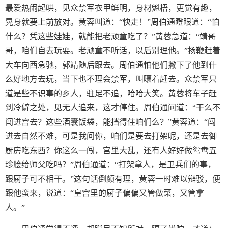
最爱热闹起哄，见众禁军衣甲鲜明，身材魁梧，更觉有趣，
晃身就要上前放对。黄蓉叫道：“快走！”周伯通瞪眼道：“怕
什么？凭这些娃娃，就能把老顽童吃了？”黄蓉急道：“靖哥
哥，咱们自去玩耍。老顽童不听话，以后别理他。”扬鞭赶着
大车向西急驰，郭靖随后跟去。周伯通怕他们撇下了他到什
么好地方去玩，当下也不理会禁军，叫嚷着赶去。众禁军只
道是些不识事的乡人，驻足不追，哈哈大笑。黄蓉将车子赶
到冷僻之处，见无人追来，这才停住。周伯通问道：“干么不
闯进宫去？这些酒囊饭袋，能挡得住咱们么？”黄蓉道：“闯
进去自然不难，可是我问你，咱们是要去打架呢，还是去御
厨房吃东西？你这么一闯，宫里大乱，还有人好好做鸳鸯五
珍脍给师父吃吗？”周伯通道：“打架拿人，是卫兵们的事，
跟厨子可不相干。”这句话倒颇有理，黄蓉一时难以辩驳，便
跟他蛮来，说道：“皇宫里的厨子偏偏又管做菜，又管拿
人。”