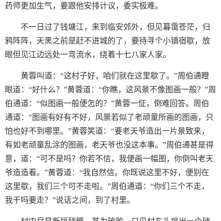
药师更加生气，要跟他安排计议，委实极难。
不一日过了钱塘江，来到临安郊外，但见暮霭苍茫，归
鸦阵阵，天黑之前是赶不进城的了，要待寻个小镇宿歇，放
眼但见江边远处一弯流水，绕着十七八家人家。
黄蓉叫道：“这村子好，咱们就在这里歇了。”周伯通瞪
眼道：“好什么？”黄蓉道：“你瞧，这风景不像图画一般？”周
伯通道：“似图画一般便怎的？”黄蓉一怔，倒难回答。周伯
通道：“图画有好有不好，风景若似了老顽童所画的图画，只
怕也好不到哪里。”黄蓉笑道：“要老天爷造出一片景致来，
有如老顽童乱涂的图画，老天爷也没这本事。”周伯通甚是得
意，道：“可不是吗？你若不信，我便画一幅图，你倒叫老天
爷造造看。”黄蓉道：“我自然信。你既说这里不好，便别在
这里歇，我们三个可不走啦。”周伯通道：“你们三个不走，
我干吗要走？”说话之间，到了村里。