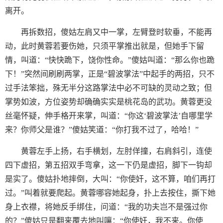
离开。
再拆数招，傻姑左肩又中一掌，左臂登时软垂，不能再
动，此时黄蓉若要伤她，只须平掌推出就是，但她手下留
情，叫道：“快快跪下，饶你性命。”傻姑叫道：“那么你也跪
下！”突然间刷刷两掌，正是“碧波掌法”中起手的两招，只不
过手法笨拙，殊无半分这路掌法中必不可缺的灵动之致；但
掌势如波，方位姿势却确确实实是桃花岛的武功。黄蓉更没
丝毫怀疑，伸手格开来掌，叫道：“你这‘碧波掌法’自哪里学
来？你师父是谁？”傻姑笑道：“你打我不过了，哈哈！”
黄蓉左手上扬，右手横划，左肘佯撞，右肩斜引，连使
四下虚招，第五招双手弯拿，这一下仍是虚招，脚下一钩却
是实了。傻姑扑地摔倒，大叫：“你使奸，这不算，咱们再打
过。”叫着就要爬起。黄蓉哪容她起身，扑上去按住，撕下她
身上衣襟，将她反手绑住，问道：“我的功夫岂不是强过你
的？”傻姑只是翻来覆去地叫嚷：“你使奸，我不来。你使