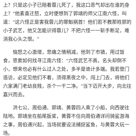
上？只是这小子已陪着蓉儿死了，我这口恶气却出在谁的身
上？”他素喜迁怒，立时便想到了郭靖的师父江南六怪，叫
道：“这六怪正是害我蓉儿的罪魁祸首！他们若不教那姓郭的
小子武艺，他又怎能识得蓉儿？不把六怪一一斩手断足，难
消我心头之恨。”
恼怒之心激增，悲痛之情稍减，他到了市镇，用过饭
食，思索如何找寻江南六怪：“六怪武艺不高，名头却倒不
小，想来也必有什么过人之处，多半是诡计多端。我若登门
造访，必定见他们不着，须得黑夜之中，闯上门去，将他们
六家满门老幼良贱，杀个一干二净。”当下迈开大步，向北往
嘉兴而去。
洪七公、周伯通、郭靖、黄蓉四人乘了小船，向西驶往
陆地。郭靖坐在船尾扳桨，黄蓉不住向周伯通详问骑鲨游海
之事，周伯通兴起，当场就要设法捕捉鲨鱼，与黄蓉大玩一
场。