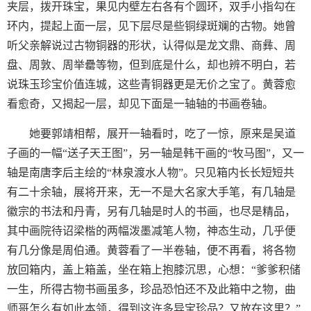
夹层，拨开珠宝，果见内壁左右各有个圆环，双手小指勾在
环内，提起上面一层，见下层尽是些铜绿斑斓的古物。她曾
听父亲解说过古物铜器的形状，认得似是龙文鼎、商彝、周
盘、周敦、周举罍等物，但到底是什么，却也辨不明白，若
说珠玉珍宝价值连城，这些青铜器更是无价之宝了。黄蓉愈
看愈奇，又揭起一层，却见下面是一轴轴的书画卷轴。
她要郭靖相帮，展开一轴看时，吃了一惊，原来是吴道
子画的一幅“送子天王图”，另一轴是韩干画的“牧马图”，又一
轴是南唐李后主绘的“林泉渡水人物”。只见箱内长长短短共
有二十余轴，展将开来，无一不是大名家大手笔，有几轴是
徽宗的书法和丹青，另有几轴是时人的书画，也尽是精品，
其中画院待诏梁楷的两幅泼墨减笔人物，神态生动，几乎便
有几分像是周伯通。黄蓉看了一半卷轴，便不再看，将各物
放回箱内，盖上箱盖，坐在箱上抱膝沉思，心想：“爹爹积储
一生，所得古物书画虽多，珍品恐怕还不及此箱中之物，曲
师哥怎么有如此本领，得到这许多异宝珍品？又放在这里？”