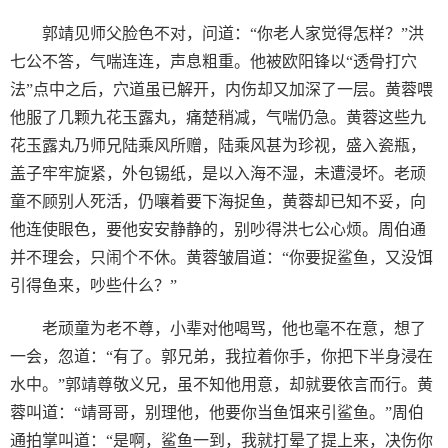
郭靖见师父脸色不对，问道：“你老人家觉得怎样？”洪
七公不答，气喘连连，声息粗重。他被欧阳锋以“透骨打穴
法”点中之后，穴道虽已解开，内伤却又加深了一层。黄蓉喂
他服了几颗九花玉露丸，痛楚稍减，气喘仍急。黄蓉这些九
花玉露丸乃师兄陆乘风所赠，陆乘风甚为珍视，盛入瓷瓶，
盖子牢牢旋紧，外包锡纸，是以入海不湿，未遭浸坏。老顽
童不顾别人死活，仍嚷着要下海捉鱼，黄蓉却已知不妥，向
他连使眼色，要他安安静静的，别吵得洪七公心烦。周伯通
并不理会，只闹个不休。黄蓉皱眉道：“你要捉鲨鱼，又没饵
引得鱼来，吵些什么？”
老顽童为老不尊，小辈对他喝骂，他也毫不在意，想了
一会，忽道：“有了。郭兄弟，我拉着你手，你把下半身浸在
水中。”郭靖尊敬义兄，虽不知他用意，却就要依言而行。黄
蓉叫道：“靖哥哥，别理他，他要你当鱼饵来引鲨鱼。”周伯
通拍掌叫道：“是啊，鲨鱼一到，我就打晕了提上来，决伤你