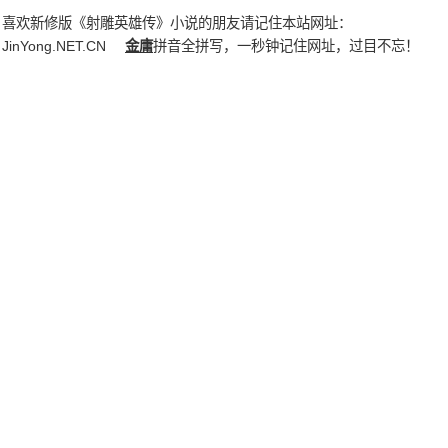
喜欢新修版《射雕英雄传》小说的朋友请记住本站网址：
JinYong.NET.CN
金庸
拼音全拼写，一秒钟记住网址，过目不忘！