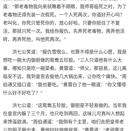
道：“那老毒物我向来就瞧着不顺眼，我师哥临死之时，为了
老毒物还得先装一次假死。一个人死两次，你道好开心吗？
老叫化，你死只管死你的，放心好啦，只要你挺住了不复
活，那就只死一次。我给你报仇，先弄死老毒物，再弄他活
转，再弄死他，叫他死两次。”
洪七公笑道：“报仇雪恨么，也算不得是什么心愿，我是
想吃一碗大内御厨做的鸳鸯五珍脍。”三人只道他有什么大
事，哪知只是吃一碗菜肴。黄蓉道：“师父，那容易，这儿离
临安不远，我到皇宫去偷他几大锅出来，让你吃个痛快。”周
伯通又插口道：“我也要吃。”黄蓉白了他一眼道：“你又懂得
什么好不好吃了？”
洪七公道：“这鸳鸯五珍脍，御厨是不轻易做的。当年我
在皇宫内躲了三个月，也只吃到两回，这味儿可真叫人想起
来馋涎欲滴。”周伯通道：“我倒有个主意，咱们去把皇帝老
儿的厨子揪出来，要他好好地做就是。”黄蓉道：“老顽童这