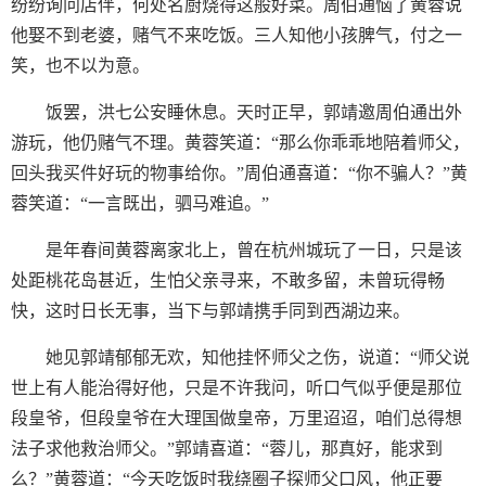
纷纷询问店伴，何处名厨烧得这般好菜。周伯通恼了黄蓉说
他娶不到老婆，赌气不来吃饭。三人知他小孩脾气，付之一
笑，也不以为意。
饭罢，洪七公安睡休息。天时正早，郭靖邀周伯通出外
游玩，他仍赌气不理。黄蓉笑道：“那么你乖乖地陪着师父，
回头我买件好玩的物事给你。”周伯通喜道：“你不骗人？”黄
蓉笑道：“一言既出，驷马难追。”
是年春间黄蓉离家北上，曾在杭州城玩了一日，只是该
处距桃花岛甚近，生怕父亲寻来，不敢多留，未曾玩得畅
快，这时日长无事，当下与郭靖携手同到西湖边来。
她见郭靖郁郁无欢，知他挂怀师父之伤，说道：“师父说
世上有人能治得好他，只是不许我问，听口气似乎便是那位
段皇爷，但段皇爷在大理国做皇帝，万里迢迢，咱们总得想
法子求他救治师父。”郭靖喜道：“蓉儿，那真好，能求到
么？”黄蓉道：“今天吃饭时我绕圈子探师父口风，他正要