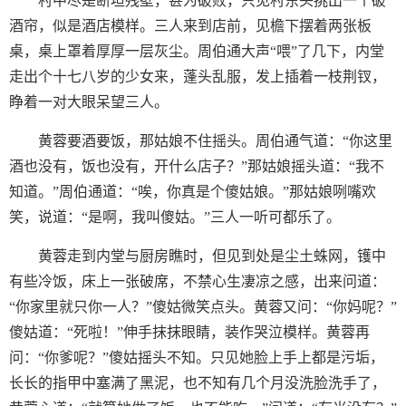
村中尽是断垣残壁，甚为破败，只见村东头挑出一个破
酒帘，似是酒店模样。三人来到店前，见檐下摆着两张板
桌，桌上罩着厚厚一层灰尘。周伯通大声“喂”了几下，内堂
走出个十七八岁的少女来，蓬头乱服，发上插着一枝荆钗，
睁着一对大眼呆望三人。
黄蓉要酒要饭，那姑娘不住摇头。周伯通气道：“你这里
酒也没有，饭也没有，开什么店子？”那姑娘摇头道：“我不
知道。”周伯通道：“唉，你真是个傻姑娘。”那姑娘咧嘴欢
笑，说道：“是啊，我叫傻姑。”三人一听可都乐了。
黄蓉走到内堂与厨房瞧时，但见到处是尘土蛛网，镬中
有些冷饭，床上一张破席，不禁心生凄凉之感，出来问道：
“你家里就只你一人？”傻姑微笑点头。黄蓉又问：“你妈呢？”
傻姑道：“死啦！”伸手抹抹眼睛，装作哭泣模样。黄蓉再
问：“你爹呢？”傻姑摇头不知。只见她脸上手上都是污垢，
长长的指甲中塞满了黑泥，也不知有几个月没洗脸洗手了，