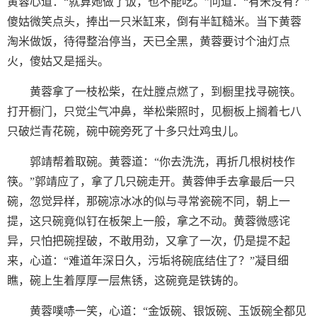
黄蓉心道：“就算她做了饭，也不能吃。”问道：“有米没有？”
傻姑微笑点头，捧出一只米缸来，倒有半缸糙米。当下黄蓉
淘米做饭，待得整治停当，天已全黑，黄蓉要讨个油灯点
火，傻姑又是摇头。
黄蓉拿了一枝松柴，在灶膛点燃了，到橱里找寻碗筷。
打开橱门，只觉尘气冲鼻，举松柴照时，见橱板上搁着七八
只破烂青花碗，碗中碗旁死了十多只灶鸡虫儿。
郭靖帮着取碗。黄蓉道：“你去洗洗，再折几根树枝作
筷。”郭靖应了，拿了几只碗走开。黄蓉伸手去拿最后一只
碗，忽觉异样，那碗凉冰冰的似与寻常瓷碗不同，朝上一
提，这只碗竟似钉在板架上一般，拿之不动。黄蓉微感诧
异，只怕把碗捏破，不敢用劲，又拿了一次，仍是提不起
来，心道：“难道年深日久，污垢将碗底结住了？”凝目细
瞧，碗上生着厚厚一层焦锈，这碗竟是铁铸的。
黄蓉噗哧一笑，心道：“金饭碗、银饭碗、玉饭碗全都见