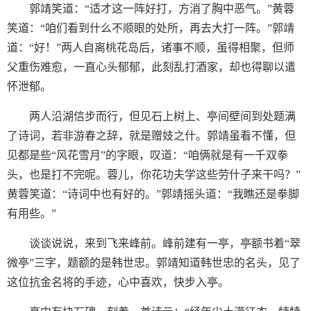
郭靖笑道：“适才这一阵好打，方消了胸中恶气。”黄蓉
笑道：“咱们看到什么不顺眼的处所，再去大打一阵。”郭靖
道：“好！”两人自离桃花岛后，诸事不顺，虽得相聚，但师
父重伤难愈，一直心头郁郁，此刻乱打酒家，却也得聊以遣
怀泄郁。
两人沿湖信步而行，但见石上树上、亭间壁间到处题满
了诗词，若非游春之辞，就是赠妓之什。郭靖虽看不懂，但
见都是些“风花雪月”的字眼，叹道：“咱俩就是有一千双拳
头，也是打不完呢。蓉儿，你花功夫学这些劳什子来干吗？”
黄蓉笑道：“诗词中也有好的。”郭靖摇头道：“我瞧还是拳脚
有用些。”
谈谈说说，来到飞来峰前。峰前建有一亭，亭额书着“翠
微亭”三字，题额的是韩世忠。郭靖知道韩世忠的名头，见了
这位抗金名将的手迹，心中喜欢，快步入亭。