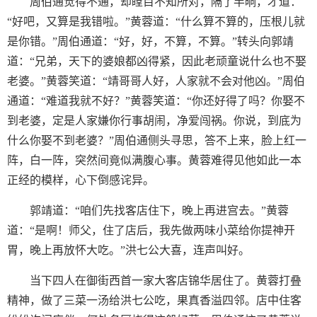
周伯通觉得不通，却瞠目不知所对，隔了半晌，才道：
“好吧，又算是我错啦。”黄蓉道：“什么算不算的，压根儿就
是你错。”周伯通道：“好，好，不算，不算。”转头向郭靖
道：“兄弟，天下的婆娘都凶得紧，因此老顽童说什么也不娶
老婆。”黄蓉笑道：“靖哥哥人好，人家就不会对他凶。”周伯
通道：“难道我就不好？”黄蓉笑道：“你还好得了吗？你娶不
到老婆，定是人家嫌你行事胡闹，净爱闯祸。你说，到底为
什么你娶不到老婆？”周伯通侧头寻思，答不上来，脸上红一
阵，白一阵，突然间竟似满腹心事。黄蓉难得见他如此一本
正经的模样，心下倒感诧异。
郭靖道：“咱们先找客店住下，晚上再进宫去。”黄蓉
道：“是啊！师父，住了店后，我先做两味小菜给你提神开
胃，晚上再放怀大吃。”洪七公大喜，连声叫好。
当下四人在御街西首一家大客店锦华居住了。黄蓉打叠
精神，做了三菜一汤给洪七公吃，果真香溢四邻。店中住客