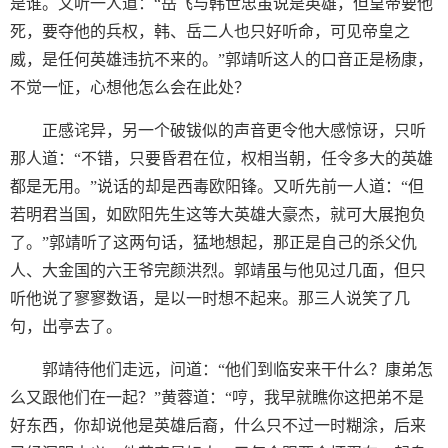
是谁。又听一人道：“岳飞与韩世忠虽说是英雄，但皇帝要他
死，要夺他的兵权，韩、岳二人也只好听命，可见帝皇之
威，是任何英雄违抗不来的。”郭靖听这人的口音正是杨康，
不觉一怔，心想他怎么会在此处？
正感诧异，另一个破钹似的声音更令他大感惊讶，只听
那人道：“不错，只要昏君在位，权相当朝，任令多大的英雄
都是无用。”说话的却是西毒欧阳锋。又听先前一人道：“但
若明君当国，如欧阳先生这等大英雄大豪杰，就可大展抱负
了。”郭靖听了这两句话，猛地想起，那正是自己的杀父仇
人、大金国的六王爷完颜洪烈。郭靖虽与他见过几面，但只
听他说了寥寥数语，是以一时想不起来。那三人说笑了几
句，出亭去了。
郭靖待他们走远，问道：“他们到临安来干什么？康弟怎
么又跟他们在一起？”黄蓉道：“哼，我早就瞧你这把弟不是
好东西，你却说他是英雄后裔，什么只不过一时糊涂，后来