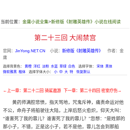
当前位置：
金庸小说全集
>
新修版《射雕英雄传》小说在线阅读
第二十三回 大闹禁宫
官网：
JinYong.NET.CN
小说：
新修版《射雕英雄传》
作者：金
庸
选择背景色：
黄橙
洋红
淡粉
水蓝
草绿
白色
选择字体：
宋体
黑体
微软雅黑
楷体
选择字体大小：
小
中
大
特
恢复默认
←上一章：第二十二回 骑鲨遨游
下一章：第二十四回 密室疗伤→
黄药师满腔悲愤，指天骂地，咒鬼斥神，痛责命运对他
不公，命舟子将船驶往大陆，上岸后怒火愈炽，仰天大叫：
“谁害死了我的蓉儿？谁害死了我的蓉儿？”忽想：“是姓郭的
那小子，不错，正是这小子，若不是他，蓉儿怎会到那船