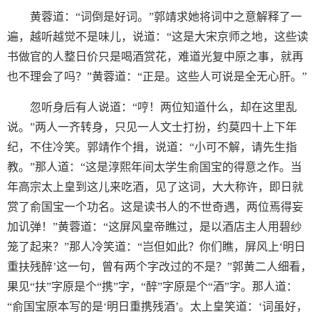
黄蓉道：“词倒是好词。”郭靖求她将词中之意解释了一
遍，越听越觉不是味儿，说道：“这是大宋京师之地，这些读
书做官的人整日价只是喝酒赏花，难道光复中原之事，就再
也不理会了吗？”黄蓉道：“正是。这些人可说是全无心肝。”
忽听身后有人说道：“哼！两位知道什么，却在这里乱
说。”两人一齐转身，只见一人文士打扮，约莫四十上下年
纪，不住冷笑。郭靖作个揖，说道：“小可不解，请先生指
教。”那人道：“这是淳熙年间太学生俞国宝的得意之作。当
年高宗太上皇到这儿来吃酒，见了这词，大大称许，即日就
赏了俞国宝一个功名。这是读书人的不世奇遇，两位焉得妄
加讥弹！”黄蓉道：“这屏风皇帝瞧过，是以酒店主人用碧纱
笼了起来？”那人冷笑道：“岂但如此？你们瞧，屏风上‘明日
重扶残醉’这一句，曾有两个字改过的不是？”郭黄二人细看，
果见“扶”字原是个“携”字，“醉”字原是个“酒”字。那人道：
“俞国宝原本写的是‘明日重携残酒’。太上皇笑道：‘词虽好，