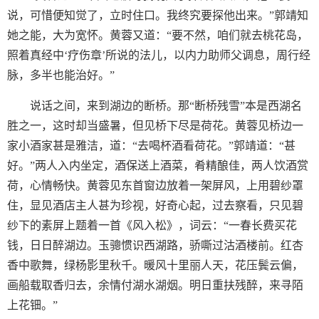
说，可惜便知觉了，立时住口。我终究要探他出来。”郭靖知
她之能，大为宽怀。黄蓉又道：“要不然，咱们就去桃花岛，
照着真经中‘疗伤章’所说的法儿，以内力助师父调息，周行经
脉，多半也能治好。”
说话之间，来到湖边的断桥。那“断桥残雪”本是西湖名
胜之一，这时却当盛暑，但见桥下尽是荷花。黄蓉见桥边一
家小酒家甚是雅洁，道：“去喝杯酒看荷花。”郭靖道：“甚
好。”两人入内坐定，酒保送上酒菜，肴精酿佳，两人饮酒赏
荷，心情畅快。黄蓉见东首窗边放着一架屏风，上用碧纱罩
住，显见酒店主人甚为珍视，好奇心起，过去察看，只见碧
纱下的素屏上题着一首《风入松》，词云：“一春长费买花
钱，日日醉湖边。玉骢惯识西湖路，骄嘶过沽酒楼前。红杏
香中歌舞，绿杨影里秋千。暖风十里丽人天，花压鬓云偏，
画船载取香归去，余情付湖水湖烟。明日重扶残醉，来寻陌
上花钿。”