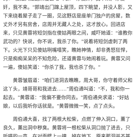
奸，我不来。”郭靖出门蹿上屋顶，四下眺望，并没人影，又
下来绕着屋子走了一圈，见这野店是座单门独户的房屋，数
丈外才另有房舍，店周并无藏人之处，这才放心。回进店
来，只见黄蓉将短剑指在傻姑两眼之间，威吓她道：“谁教你
武功的？快说，你不说，我杀了你。”说着将短剑虚刺了两
下。火光下只见傻姑咧嘴嘻笑，瞧她神情，却非勇怒狂悍，
只是痴痴呆呆的不知危险，还道黄蓉与她闹着玩。黄蓉又问
一遍，傻姑笑道：“你杀了我，我也杀了你。”
黄蓉皱眉道：“咱们进洞去瞧瞧，周大哥，你守着师父和
这丫头，靖哥哥和我进去……”周伯通叫道：“不，我和你一
起去。”黄蓉道：“我偏不要你同去。”周伯通央求道：“好姑
娘，以后我听你话就是。”黄蓉微微一笑，点了点头。
周伯通大喜，找了两根大松柴，点燃了伸入洞口，薰了
良久，薰出洞中秽臭。黄蓉将一根松柴从洞口抛了进去，只
听嗒的一声，在对面壁上一撞，掉在地下，原来那洞并不甚