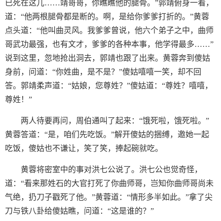
已死在这儿……靖哥哥，你瞧瞧他的腿骨。”郭靖俯身一看，
道：“他两根腿骨都是断的。啊，是给你爹爹打折的。”黄蓉
点头道：“他叫曲灵风。我爹爹曾说，他六个弟子之中，曲师
哥武功最强，也有文才，爹爹的各种本事，他学得最多……”
说到这里，忽地抢出洞去，郭靖也跟了出来。黄蓉奔到傻姑
身前，问道：“你姓曲，是不是？”傻姑嘻嘻一笑，却不回
答。郭靖柔声道：“姑娘，您尊姓？”傻姑道：“尊姓？嘻嘻，
尊姓！”
两人待要再问，周伯通叫了起来：“饿死啦，饿死啦。”
黄蓉答道：“是，咱们先吃饭。”解开傻姑的捆缚，邀她一起
吃饭，傻姑也不谦让，笑了笑，捧起碗就吃。
黄蓉将密室中的事对洪七公说了。洪七公也觉奇怪，
道：“看来那姓石的大官打死了你曲师哥，岂知你曲师哥尚未
气绝，扔刀子戳死了他。”黄蓉道：“情形多半如此。”拿了尖
刀与铁八卦给傻姑瞧，问道：“这是谁的？”