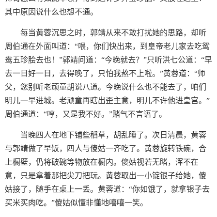
其中原因说什么也想不通。
每当黄蓉沉思之时，郭靖从来不敢打扰她的思路，却听
周伯通在外面叫道：“喂，你们快出来，到皇帝老儿家去吃鸳
鸯五珍脍去也！”郭靖问道：“今晚就去？”只听洪七公道：“早
去一日好一日，去得晚了，只怕我熬不上啦。”黄蓉道：“师
父，您别听老顽童胡说八道。今晚说什么也不能去了，咱们
明儿一早进城。老顽童再瞎出歪主意，明儿不许他进皇宫。”
周伯通道：“哼，又是我不好。”赌气不言语了。
当晚四人在地下铺些稻草，胡乱睡了。次日清晨，黄蓉
与郭靖做了早饭，四人与傻姑一齐吃了。黄蓉旋转铁碗，合
上橱壁，仍将破碗等物放在橱内。傻姑视若无睹，浑不在
意，只是拿着那把尖刀把玩。黄蓉取出一小锭银子给她，傻
姑接了，随手在桌上一丢。黄蓉道：“你如饿了，就拿银子去
买米买肉吃。”傻姑似懂非懂地嘻嘻一笑。