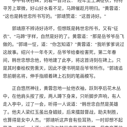
亭中有块石碑，刻着一首诗云：“经年尘土满征衣，特特
寻芳上翠微，好山好水看不足，马蹄催趁月明归。”黄蓉道：
“这也是韩世忠所书写的。”郭靖赞道：“这首诗好。”
郭靖原不辨诗好诗坏，但想既是韩世忠所书，又有“征
衣”、“马蹄”字样，自然是好的了。黄蓉道：“那是岳爷爷岳飞
做的。”郭靖一怔，道：“你怎知道？”黄蓉道：“我听爹爹说过
这故事。绍兴十一年冬天，岳爷爷给秦桧害死，第二年春
间，韩世忠想念他，特地建了此亭，将这首诗刻在碑上。只
是其时秦桧权势熏天，因此不便书明是岳爷爷所作。”郭靖追
思前朝名将，伸手指顺着碑上石刻的笔画模写。
正自悠然神往，黄蓉忽地一扯他衣袖，跃到亭后花木丛
中，在他肩头按了按，两人蹲下身来，只听脚步声响，有人
走入亭中，过了一会，听得一人说道：“韩世忠自然是英雄
了。他夫人梁红玉虽出身娼妓，后来擂鼓督战，助夫制胜，
也算得是女中人杰。”郭靖听这声音有些耳熟，一时却想不起