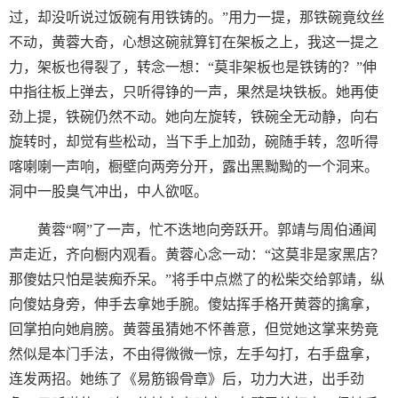
过，却没听说过饭碗有用铁铸的。”用力一提，那铁碗竟纹丝
不动，黄蓉大奇，心想这碗就算钉在架板之上，我这一提之
力，架板也得裂了，转念一想：“莫非架板也是铁铸的？”伸
中指往板上弹去，只听得铮的一声，果然是块铁板。她再使
劲上提，铁碗仍然不动。她向左旋转，铁碗全无动静，向右
旋转时，却觉有些松动，当下手上加劲，碗随手转，忽听得
喀喇喇一声响，橱壁向两旁分开，露出黑黝黝的一个洞来。
洞中一股臭气冲出，中人欲呕。
黄蓉“啊”了一声，忙不迭地向旁跃开。郭靖与周伯通闻
声走近，齐向橱内观看。黄蓉心念一动：“这莫非是家黑店？
那傻姑只怕是装痴乔呆。”将手中点燃了的松柴交给郭靖，纵
向傻姑身旁，伸手去拿她手腕。傻姑挥手格开黄蓉的擒拿，
回掌拍向她肩膀。黄蓉虽猜她不怀善意，但觉她这掌来势竟
然似是本门手法，不由得微微一惊，左手勾打，右手盘拿，
连发两招。她练了《易筋锻骨章》后，功力大进，出手劲