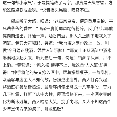
这一句却小家气’，于是提笔改了两字。那真是天纵睿智，方
能这般点铁成金呀。”说着摇头晃脑，叹赏不已。
郭靖听了大怒，喝道：“这高宗皇帝，便是重用秦桧、害
死岳爷爷的昏君！”飞起一脚将屏风踢得粉碎，反手抓起那酸
儒向前送出，扑通一声，酒香四溢，那人头上脚下地栽入了
酒缸。黄蓉大声喝彩，笑道：“我也将这两句改上一改，叫
做‘今日端正残酒，凭君入缸沉醉！’”那文士正从酒缸中酒水
淋漓地探起头来，听到最后一句，说道：“‘醉’字仄声，押不
上韵。”黄蓉道：“‘风入松’便押不上，我这首‘人入缸’却押
得！”伸手将他的头又捺入酒中，跟着掀翻桌子，一阵乱打。
众酒客与店主人不知何故，纷纷逃出店外。两人打得兴起，
将酒缸锅镬尽皆捣烂，最后郭靖使出降龙十八掌手段，奋力
几下推震，打断了店中大柱，屋顶塌将下来，一座酒家霎时
化为断木残垣。两人哈哈大笑，携手向北。众人不知这两个
少年是何方来的疯子，哪敢追赶？