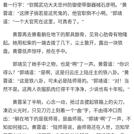
着一行字：“钦赐武功大夫忠州防御使带御器械石彦明。”黄
蓉道：“这牌子倘若是这死鬼的，他官职倒不小啊。”郭靖
道：“一个大官死在这里，可真奇了。”
黄蓉再去察看躺在地下的那具骸骨，见背心肋骨有物隆
起。她用松柴的一端去拨了几下，尘土散开，露出一块铁
盘。黄蓉低声惊呼，抢在手中。
郭靖见了她手中之物，也是“啊”了一声。黄蓉道：“你识
得么？”郭靖道：“是啊，这是归云庄上陆庄主的铁八卦。”黄
蓉道：“这是铁八卦，可未必是陆师哥的。”郭靖道：“对！当
然不是。这两人衣服肌肉烂得干干净净，少说也有十年啦。”
黄蓉呆了半晌，心念一动，抢过去拔起铁箱上的尖刀，
凑近火光时，只见刀刃上刻着一个“曲”字，不由得冲口而
出：“躺在地下的是我师哥，是曲师哥。”郭靖“啊”了一声，不
知如何接口。黄蓉道：“陆师哥说，曲师哥还在人世，岂知早