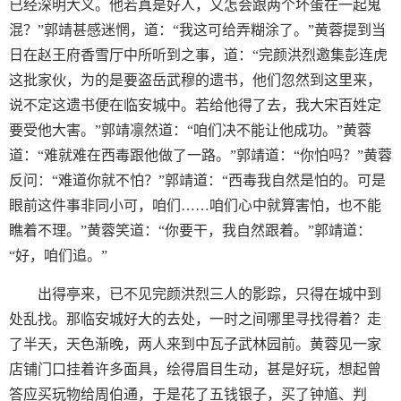
已经深明大义。他若真是好人，又怎会跟两个坏蛋在一起鬼
混？”郭靖甚感迷惘，道：“我这可给弄糊涂了。”黄蓉提到当
日在赵王府香雪厅中所听到之事，道：“完颜洪烈邀集彭连虎
这批家伙，为的是要盗岳武穆的遗书，他们忽然到这里来，
说不定这遗书便在临安城中。若给他得了去，我大宋百姓定
要受他大害。”郭靖凛然道：“咱们决不能让他成功。”黄蓉
道：“难就难在西毒跟他做了一路。”郭靖道：“你怕吗？”黄蓉
反问：“难道你就不怕？”郭靖道：“西毒我自然是怕的。可是
眼前这件事非同小可，咱们……咱们心中就算害怕，也不能
瞧着不理。”黄蓉笑道：“你要干，我自然跟着。”郭靖道：
“好，咱们追。”
出得亭来，已不见完颜洪烈三人的影踪，只得在城中到
处乱找。那临安城好大的去处，一时之间哪里寻找得着？走
了半天，天色渐晚，两人来到中瓦子武林园前。黄蓉见一家
店铺门口挂着许多面具，绘得眉目生动，甚是好玩，想起曾
答应买玩物给周伯通，于是花了五钱银子，买了钟馗、判