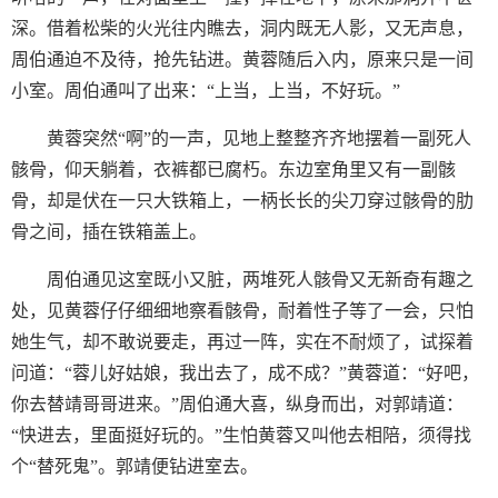
深。借着松柴的火光往内瞧去，洞内既无人影，又无声息，
周伯通迫不及待，抢先钻进。黄蓉随后入内，原来只是一间
小室。周伯通叫了出来：“上当，上当，不好玩。”
黄蓉突然“啊”的一声，见地上整整齐齐地摆着一副死人
骸骨，仰天躺着，衣裤都已腐朽。东边室角里又有一副骸
骨，却是伏在一只大铁箱上，一柄长长的尖刀穿过骸骨的肋
骨之间，插在铁箱盖上。
周伯通见这室既小又脏，两堆死人骸骨又无新奇有趣之
处，见黄蓉仔仔细细地察看骸骨，耐着性子等了一会，只怕
她生气，却不敢说要走，再过一阵，实在不耐烦了，试探着
问道：“蓉儿好姑娘，我出去了，成不成？”黄蓉道：“好吧，
你去替靖哥哥进来。”周伯通大喜，纵身而出，对郭靖道：
“快进去，里面挺好玩的。”生怕黄蓉又叫他去相陪，须得找
个“替死鬼”。郭靖便钻进室去。