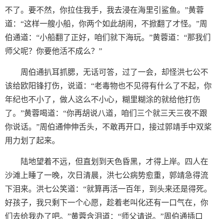
不了。要不然，你拉住我手，我去浸在海里引鲨鱼。”黄蓉
道：“这样一艘小船，你两个如此胡闹，不掀翻了才怪。”周
伯通道：“小船翻了正好，咱们就下海玩。”黄蓉道：“那我们
师父呢？你要他活不成么？”
周伯通扒耳抓腮，无话可答，过了一会，却怪洪七公不
该给欧阳锋打伤，说道：“老毒物也不见得有什么了不起，你
年纪也不小了，做人这么不小心，糊里糊涂的就给他打伤
了。”黄蓉喝道：“你再胡说八道，咱们三个就三天三夜不跟
你说话。”周伯通伸伸舌头，不敢再开口，接过郭靖手中双桨
用力划了起来。
陆地望着不远，但直划到天色昏黑，才得上岸。四人在
沙滩上睡了一晚，次日清晨，洪七公病势愈重，郭靖急得流
下泪来。洪七公笑道：“就算再活一百年，到头来还是得死。
好孩子，我只剩下一个心愿，趁着老叫化还有一口气在，你
们去给我办了吧。”黄蓉含泪道：“师父请说。”周伯通插口