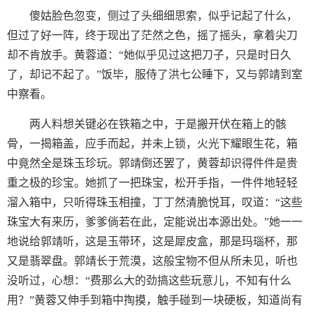
傻姑脸色忽变，侧过了头细细思索，似乎记起了什么，
但过了好一阵，终于现出了茫然之色，摇了摇头，拿着尖刀
却不肯放手。黄蓉道：“她似乎见过这把刀子，只是时日久
了，却记不起了。”饭毕，服侍了洪七公睡下，又与郭靖到室
中察看。
两人料想关键必在铁箱之中，于是搬开伏在箱上的骸
骨，一揭箱盖，应手而起，并未上锁，火光下耀眼生花，箱
中竟然全是珠玉珍玩。郭靖倒还罢了，黄蓉却识得件件是贵
重之极的珍宝。她抓了一把珠宝，松开手指，一件件地轻轻
溜入箱中，只听得珠玉相撞，丁丁然清脆悦耳，叹道：“这些
珠宝大有来历，爹爹倘若在此，定能说出本源出处。”她一一
地说给郭靖听，这是玉带环，这是犀皮盒，那是玛瑙杯，那
又是翡翠盘。郭靖长于荒漠，这般宝物不但从所未见，听也
没听过，心想：“费那么大的劲搞这些玩意儿，不知有什么
用？”黄蓉又伸手到箱中掏摸，触手碰到一块硬板，知道尚有