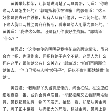
黄蓉举起松柴，让郭靖瞧清楚了两具骨骼，问道：“你瞧
这两人是怎生死的？”郭靖指着伏在铁箱上的骸骨道：“这人
好像是要去开启铁箱，却有人从背后偷袭，一刀刺死他。地
下这人胸口两排肋骨齐齐折断，看来是给人用掌力震死的。”
黄蓉道：“我也这么想。可是有几件事好生费解。”郭靖道：
“什么？”
黄蓉道：“这傻姑使的明明是我桃花岛的碧波掌法，虽只
会六七招，也没到家，但招数路子完全不错。这两人为什么
死在这里？跟傻姑又有什么关连？”郭靖道：“咱们再问那位
姑娘去。”他自己常被人叫“傻孩子”，是以不肯叫那姑娘做“傻
姑”。
黄蓉道：“我瞧那丫头当真是傻的，问也枉然。在这里细
细地查察一番，或许会有点眉目。”举起松柴又去看那两堆骸
骨，见铁箱脚边有一物闪闪发光，拾起一看，却是块黄金牌
子，牌子正中镶着一块拇指大的玛瑙，翻过金牌，见牌上刻