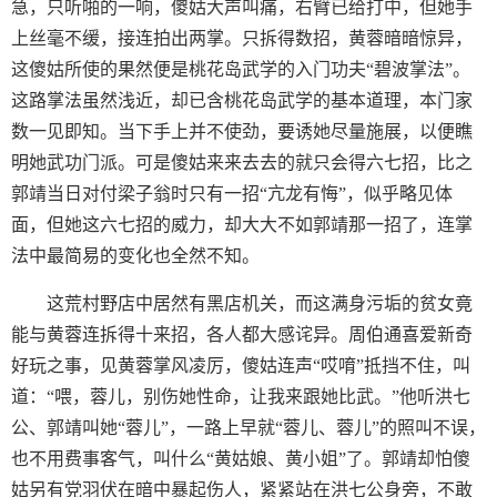
急，只听啪的一响，傻姑大声叫痛，右臂已给打中，但她手
上丝毫不缓，接连拍出两掌。只拆得数招，黄蓉暗暗惊异，
这傻姑所使的果然便是桃花岛武学的入门功夫“碧波掌法”。
这路掌法虽然浅近，却已含桃花岛武学的基本道理，本门家
数一见即知。当下手上并不使劲，要诱她尽量施展，以便瞧
明她武功门派。可是傻姑来来去去的就只会得六七招，比之
郭靖当日对付梁子翁时只有一招“亢龙有悔”，似乎略见体
面，但她这六七招的威力，却大大不如郭靖那一招了，连掌
法中最简易的变化也全然不知。
这荒村野店中居然有黑店机关，而这满身污垢的贫女竟
能与黄蓉连拆得十来招，各人都大感诧异。周伯通喜爱新奇
好玩之事，见黄蓉掌风凌厉，傻姑连声“哎唷”抵挡不住，叫
道：“喂，蓉儿，别伤她性命，让我来跟她比武。”他听洪七
公、郭靖叫她“蓉儿”，一路上早就“蓉儿、蓉儿”的照叫不误，
也不用费事客气，叫什么“黄姑娘、黄小姐”了。郭靖却怕傻
姑另有党羽伏在暗中暴起伤人，紧紧站在洪七公身旁，不敢