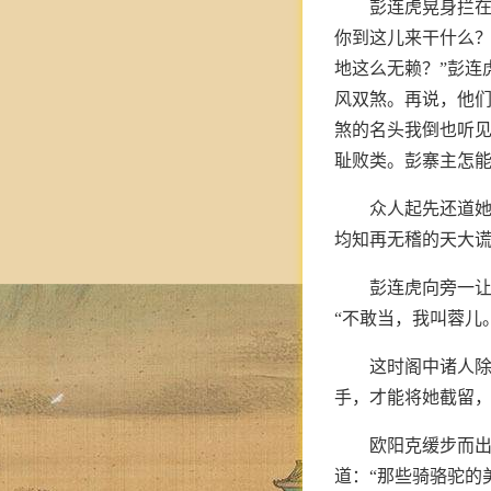
彭连虎晃身拦在
你到这儿来干什么？
地这么无赖？”彭连
风双煞。再说，他们
煞的名头我倒也听
耻败类。彭寨主怎能
众人起先还道
均知再无稽的天大
彭连虎向旁一让
“不敢当，我叫蓉儿
这时阁中诸人
手，才能将她截留
欧阳克缓步而出
道：“那些骑骆驼的