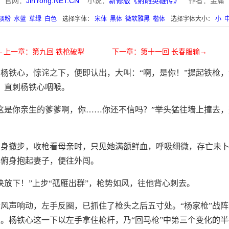
官网：
JinYong.NET.CN
小说：
新修版《射雕英雄传》
作者：金庸
淡粉
水蓝
草绿
白色
选择字体：
宋体
黑体
微软雅黑
楷体
选择字体大小：
小
←上一章：第九回 铁枪破犁
下一章：第十一回 长春服输→
杨铁心，惊诧之下，便即认出，大叫：“啊，是你！”提起铁枪，“
，直刺杨铁心咽喉。
这是你亲生的爹爹啊，你……你还不信吗？”举头猛往墙上撞去
回身撤步，收枪看母亲时，只见她满额鲜血，呼吸细微，存亡未
心俯身抱起妻子，便往外闯。
快放下！”上步“孤雁出群”，枪势如风，往他背心刺去。
风声响动，左手反圈，已抓住了枪头之后五寸处。“杨家枪”战阵
。杨铁心这一下以左手拿住枪杆，乃“回马枪”中第三个变化的