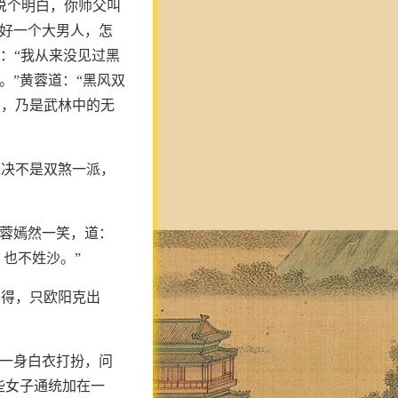
说个明白，你师父叫
好好一个大男人，怎
道：“我从来没见过黑
。”黄蓉道：“黑风双
善，乃是武林中的无
她决不是双煞一派，
黄蓉嫣然一笑，道：
，也不姓沙。”
不得，只欧阳克出
他一身白衣打扮，问
些女子通统加在一