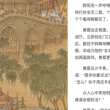
欧阳克一声呼
饰打扮全无二致，
个个看得眼都花了
黄蓉出言相激
进厅，立即挡在门
后，都目不转睛地瞧
眼，非成为他的“女
如两面屏风，黄蓉
黄蓉见计不售，
道：“莫非你要试试
“怎么？你不用还手
众人心中笑他轻
难道会使妖法？”