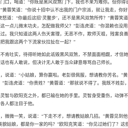
门口，喝道：“你既是黑风双煞门下，我也不来为难你。但你得
”黄蓉笑道：“你说十招中认不出我的门户宗派，就让我走，你
虎怒道：“你最后这招‘灵鳌步’，还不是黑风双煞所传？”黄蓉笑
这一点儿微末功夫，怎配做我师父？”彭连虎道：“你混赖也没用
见过。我只知道这两人伤天害理，无恶不作，欺师灭祖，残害良
把我跟这两个下流家伙拉扯在一起？”
她不肯吐实，待得听她如此诋毁黑风双煞，不禁面面相觑，才信
谎话也有人敢说，但决计无人敢于当众肆意辱骂自己师长。
，说道：“小姑娘，算你赢啦。老彭很佩服，想请教你芳名。”
。”彭连虎道：“你贵姓？”黄蓉道：“那就说不得了。我既不姓彭
除灵智与欧阳克之外，都已输在她的手里。灵智身受重伤，动弹
，各人都注目于他。
，微微一笑，说道：“下走不才，想请教姑娘几招。”黄蓉见到
美貌姑娘，都是你一家的吗？”欧阳克笑道：“你见过她们了？这