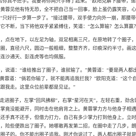
信你真不还手。我要将你两只手缚了起来。”欧阳克解下腰带，
。黄蓉见他有恃无恐，全不把自己当一回事，脸上虽仍露笑容，
“只好行一步算一步了。”接过腰带，双手使力向外一崩，那腰
它不断，当下将他双手紧紧缚住，笑道：“怎么算输？怎么算赢？
足，点在地下，以左足为轴，双足相离三尺，在原地转了个圈子
圆圈，直径六尺，圆边一般粗细，整整齐齐，印痕深约半寸。画
，连沙通天、彭连虎等也均佩服。
，说道：“谁给推出了圈子，谁就输了。”黄蓉道：“要是两人都
”黄蓉道：“倘若你输了，就不能再追我拦我？”欧阳克道：“这个
跟我走。这里众位前辈都是见证。”
”走进圈子，左掌“回风拂柳”，右掌“星河在天”，左轻右重，劲
两掌竟没能避开，同时击在他肩背之上。黄蓉掌力方与他身子相
不还手真不还手，但借力打力，自己有多少掌力打到他身上，立
，险些便跌出了圈子。她哪敢再发第二招，在圈中走了几步，朗
圈子的。你不能出圈子追我。刚才你说过了，两人都出圈子就是