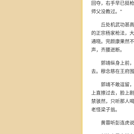
回夺，右手早已挺枪
师父没教过。”
丘处机武功甚
的正宗杨家枪法，
通晓。完颜康果然
声，齐腰迸断。
郭靖纵身上前，
去。穆念慈在王府
郭靖不敢逗留
上直擦过去，脸上
禁骇然，只听那人喝
老怪梁子翁。
黄蓉听彭连虎说