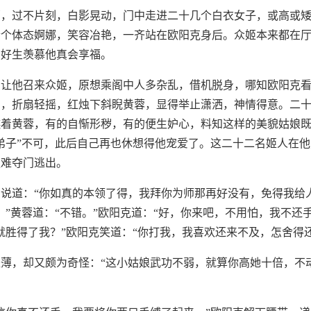
哨，过不片刻，白影晃动，门中走进二十几个白衣女子，或高或
个个体态婀娜，笑容冶艳，一齐站在欧阳克身后。众姬本来都在
，好生羡慕他真会享福。
，让他召来众姬，原想乘阁中人多杂乱，借机脱身，哪知欧阳克
口，折扇轻摇，红烛下斜睨黄蓉，显得举止潇洒，神情得意。二
着黄蓉，有的自惭形秽，有的便生妒心，料知这样的美貌姑娘既
弟子”不可，此后自己再也休想得他宠爱了。这二十二名姬人在
更难夺门逃出。
说道：“你如真的本领了得，我拜你为师那再好没有，免得我给
？”黄蓉道：“不错。”欧阳克道：“好，你来吧，不用怕，我不还
就胜得了我？”欧阳克笑道：“你打我，我喜欢还来不及，怎舍得还
薄，却又颇为奇怪：“这小姑娘武功不弱，就算你高她十倍，不