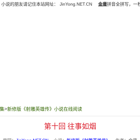
》小说的朋友请记住本站网址：
JinYong.NET.CN
金庸
拼音全拼写，一
集
>
新修版《射雕英雄传》小说在线阅读
第十回 往事如烟