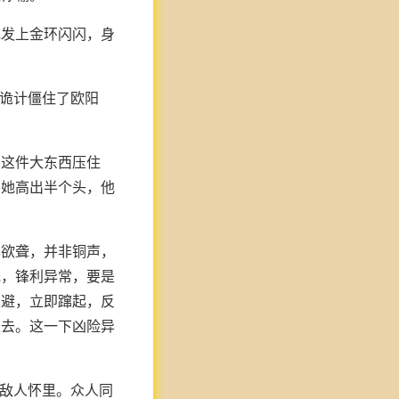
她发上金环闪闪，身
以诡计僵住了欧阳
给这件大东西压住
比她高出半个头，他
耳欲聋，并非铜声，
光，锋利异常，要是
闪避，立即蹿起，反
过去。这一下凶险异
向敌人怀里。众人同