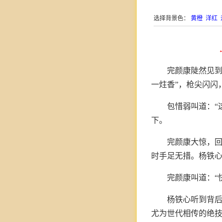
选择背景色：
黄橙
洋红
完颜康陡然见到
一炷香”，枪尖闪闪
包惜弱叫道：“
下。
完颜康大惊，
时手足无措。杨铁
完颜康叫道：“
杨铁心听到背后
尤为世代相传的绝技