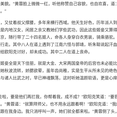
美貌。”黄蓉脸上微微一红，听他称赞自己容貌，也自欢喜，道
。”
得，又仗着叔父撑腰，多年来横行西域。他天生好色，历年派人
些是内地汉女，闲居之余又教她们学些武功，因此这些姬妾又算
燕京，随行带了二十四名姬人，命各人身穿白衣男装，骑乘骆驼
批行走。其中八人在道上遇到了江南六怪与郭靖，听朱聪说起汗
献给欧阳克讨好，却未成功。其中二人在道上丧命。
陈姬妾全是天下佳丽，就是大金、大宋两国皇帝的后宫也未必能
见她秋波流转，娇腮欲晕，虽年齿尚稚，实是生平从所未见的绝
她与诸人比武之时，早已神魂飘荡，这时听她温颜软语，更是心
走啦，要是他们再拦我，你帮着我，成不成？”欧阳克笑道：“要
。”黄蓉道：“就算拜师父，也不用永远跟着啊！”欧阳克道：“
跟在我身边。我只消呼叫一声，她们就全都来啦。”黄蓉侧了头，