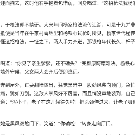
迎面搠去，这时他右手抱着包惜弱，回身喝道：“这招枪法我杨
高，于枪法却不精研。大宋年间杨家枪法流传江湖，可是十九并
大抵便是当年在牛家村雪地里和杨铁心试枪时所见，杨家世代秘
不懂这招枪法，一怔之下，两人手力齐迸，那铁枪年代长久，杆
喝道：“你见了亲生爹爹，还不磕头？”完颜康踌躇难决。杨铁
围墙外守候，父女两人会齐后便即逃远。
，奔到屋外，正要翻墙随出，猛觉黑暗中一股劲风袭向顶门，急
剧痛，犹如刀刮。这敌人掌风好不厉害，而且悄没声地袭到，自
道：“浑小子，老子在这儿候得久啦！把头颈伸过来，让老子吸
她是黑风双煞门下，笑道：“你输啦！”转身走向厅门。