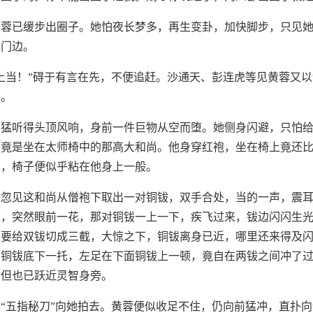
黄蓉已缓步出圈子。她怕夜长梦多，再生变卦，加快脚步，只见
到门边。
上当！”碍于有言在先，不便追赶。沙通天、彭连虎等见黄蓉又
笑。
，猛听得头顶风响，身前一件巨物从空而堕。她侧身闪避，只怕
的竟是坐在太师椅中的那高大和尚。他身穿红袍，坐在椅上竟还
至，椅子便似乎粘在他身上一般。
，忽见这和尚从僧袍下取出一对铜钹，双手合处，当的一声，震
钹，突然眼前一花，那对铜钹一上一下，疾飞过来，钹边闪闪生
怕要给双钹切成三截，大惊之下，铜钹离身已近，哪里还来得及
面铜钹底下一托，左足在下面铜钹上一顿，竟自在两钹之间冲了
，但也已跃近灵智身旁。
“五指秘刀”向她拍去。黄蓉便似收足不住，仍向前猛冲，直扑