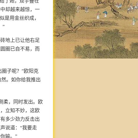
递给了她，双手叠在
心中却越来越惊，一
带似是用金丝织成，
”
，砖地上已让他右足
这圆圈已自不易，而
出圈子呢？”欧阳克
自然。如你给我推出
含刚柔，同时发出。欧
遇，立知不妙，这欧
时有多少劲力反击出
声说道：“我要走
你输。”