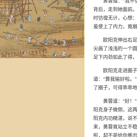
黄蓉道：“我不
背后，走到她面前
时彷徨无计，心想：
虽使上了内力，竟崩
欧阳克伸出右
尖画了浅浅的一个
足下内劲如此了得
欧阳克走进圈子
道：“算我输好啦。
了圈子，可得乖乖地
黄蓉道：“好！
阳克身子微侧，这
阳克内功精湛，说
来，黄蓉竟站立不稳
啦，却不是给你推出