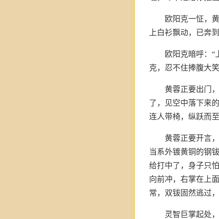
欧阳克一怔，
上白衫飘动，已奔
欧阳克暗呼：“
克，忍不住捧腹大
黄蓉正要出门
了，见空中落下来
连人带椅，纵跃而
黄蓉正要开言
当系外镀黄铜的钢
给打中了，身子只
向前冲，右掌在上
常，双钹固然逃过
灵智巨掌起处，