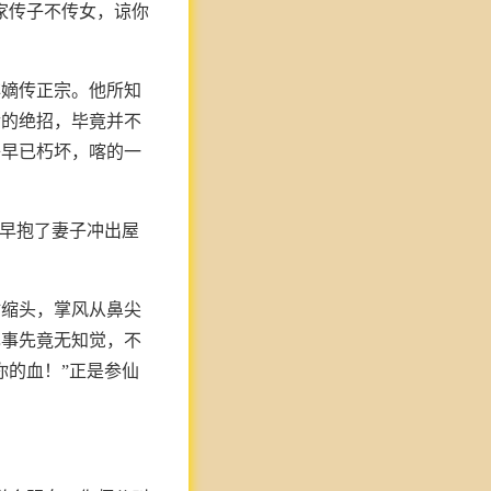
家传子不传女，谅你
非嫡传正宗。他所知
传的绝招，毕竟并不
子早已朽坏，喀的一
心早抱了妻子冲出屋
忙缩头，掌风从鼻尖
己事先竟无知觉，不
你的血！”正是参仙