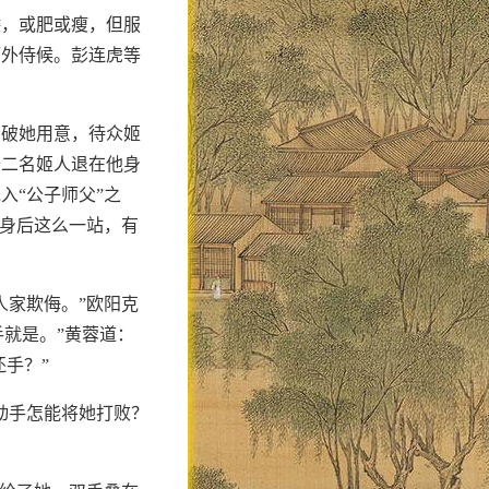
矮，或肥或瘦，但服
厅外侍候。彭连虎等
看破她用意，待众姬
十二名姬人退在他身
入“公子师父”之
他身后这么一站，有
人家欺侮。”欧阳克
手就是。”黄蓉道：
手？”
动手怎能将她打败？