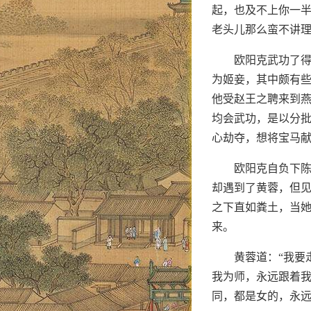
起，也及不上你一半
老头儿那么蛮不讲理
欧阳克武功了
为姬妾，其中颇有
他受赵王之聘来到
均会武功，是以分
心劫夺，想将宝马
欧阳克自负下
却遇到了黄蓉，但
之下直如粪土，当
来。
黄蓉道：“我要
我为师，永远跟着我
同，都是女的，永远