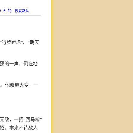
中
大
特
恢复默认
行步蹬虎”、“朝天
，蓬的一声，倒在地
卜。他倏遭大变，一
无敌，一招“回马枪”
半招，本来不待敌人