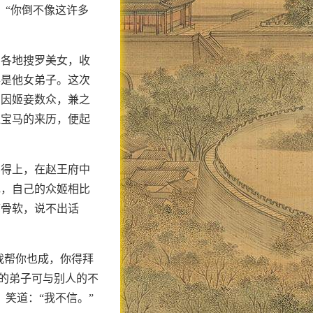
：“你倒不像这许多
到各地搜罗美女，收
得是他女弟子。这次
。因姬妾数众，兼之
血宝马的来历，便起
比得上，在赵王府中
色，自己的众姬相比
痒骨软，说不出话
我帮你也成，你得拜
我的弟子可与别人的不
笑道：“我不信。”