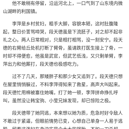
他不敢稍有停留，沿运河北上，一口气到了山东境内微
山湖畔的利国镇。
李萍是乡村贫妇，粗手大脚，容貌本陋，这时肚腹隆
起，整日价詈骂啼哭，段天德虽是下流胚子，对之却不起非
礼之心。两人日常相对，只是相打相骂，没一刻安宁。段天
德的右臂给丘处机打断了臂骨，虽请跌打医生接上了骨，一
时却不得便愈，他虽是武官，但武艺低浅，又只剩单臂，李
萍出力和他厮打，段天德也极感吃力。
过不了几天，那矮胖子和那少女又追到了。段天德只想
在屋里悄悄躲过，不料李萍得知来了救星，高声大叫起来。
段天德忙用棉被塞住她嘴，打了她一顿，李萍拼命挣扎呼
叫，虽然没让韩宝驹、小莹兄妹发现，却已惊险之极。
段天德带了她同逃，本来想以她为质，危急时好令敌人
不敢过于紧逼，但眼前情势已变，心想自己单身一人易于逃