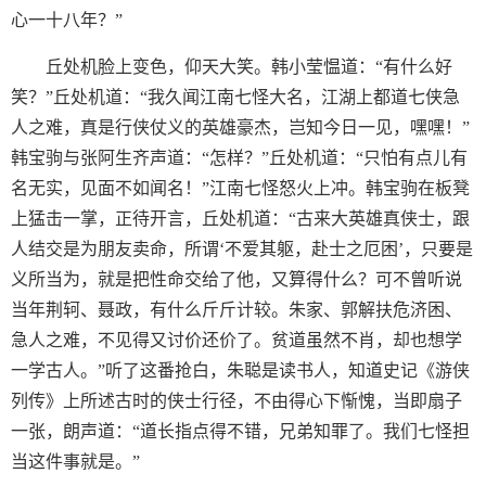
心一十八年？”
丘处机脸上变色，仰天大笑。韩小莹愠道：“有什么好
笑？”丘处机道：“我久闻江南七怪大名，江湖上都道七侠急
人之难，真是行侠仗义的英雄豪杰，岂知今日一见，嘿嘿！”
韩宝驹与张阿生齐声道：“怎样？”丘处机道：“只怕有点儿有
名无实，见面不如闻名！”江南七怪怒火上冲。韩宝驹在板凳
上猛击一掌，正待开言，丘处机道：“古来大英雄真侠士，跟
人结交是为朋友卖命，所谓‘不爱其躯，赴士之厄困’，只要是
义所当为，就是把性命交给了他，又算得什么？可不曾听说
当年荆轲、聂政，有什么斤斤计较。朱家、郭解扶危济困、
急人之难，不见得又讨价还价了。贫道虽然不肖，却也想学
一学古人。”听了这番抢白，朱聪是读书人，知道史记《游侠
列传》上所述古时的侠士行径，不由得心下惭愧，当即扇子
一张，朗声道：“道长指点得不错，兄弟知罪了。我们七怪担
当这件事就是。”