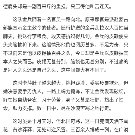
德肩头却是一副百来斤的重担，只压得他叫苦连天。
这队金兵随着一名官员一路向北。原来那官是派赴蒙古
部族宣示金主敕令的使者。随行护送的金兵乱拉汉人百姓当
脚夫，挑送行李粮食。段天德抗辩得几句，金兵的皮鞭便夹
头夹脑抽将下来。这般情形他倒也阅历甚多，不足为奇，只
不过向来是他以皮鞭抽百姓之头，今日却是金兵以皮鞭抽其
本人之头而已。皮鞭无甚分别，脑袋也无甚分别，不过痛的
是别人之头还是自己之头，这中间却大有不同了。
这时李萍肚子越来越大，挑担跋涉，委实疲累欲死，但
她决意要手刃仇人，一路上竭力掩饰，不让金兵发现破绽，
好在她自幼务农，习于劳苦，身子又甚是壮健，豁出了性
命，勉力支撑。数十日中，尽在沙漠苦寒之地行走。
这时虽是十月天时，但北国奇寒，这一日竟满天洒下雪
花，黄沙莽莽，无处可避风雪。三百余人排成一列，在广漠