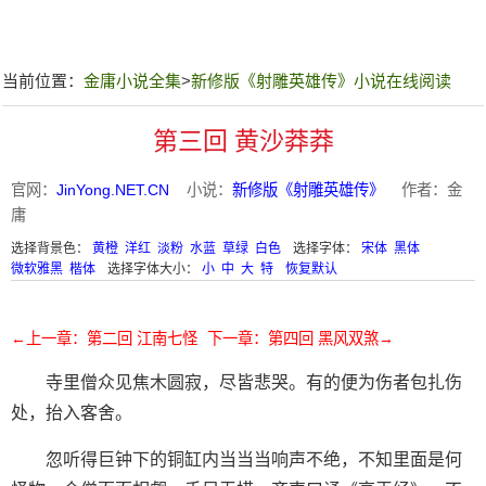
当前位置：
金庸小说全集
>
新修版《射雕英雄传》小说在线阅读
第三回 黄沙莽莽
官网：
JinYong.NET.CN
小说：
新修版《射雕英雄传》
作者：金
庸
选择背景色：
黄橙
洋红
淡粉
水蓝
草绿
白色
选择字体：
宋体
黑体
微软雅黑
楷体
选择字体大小：
小
中
大
特
恢复默认
←上一章：第二回 江南七怪
下一章：第四回 黑风双煞→
寺里僧众见焦木圆寂，尽皆悲哭。有的便为伤者包扎伤
处，抬入客舍。
忽听得巨钟下的铜缸内当当当响声不绝，不知里面是何