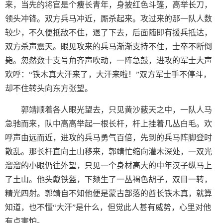
来，当先的将官是个瘦长青年，身披红色斗篷，高举长刀，
领头冲锋。双方兵马冲近，厮杀起来。攻过来的那一队人数
较少，不久便抵敌不住，退了下去，后面随即有援兵抵达，
双方杀声震天。眼见攻来的兵马渐渐支持不住，士卒不断倒
毙。忽然数十支号角齐声吹动，一阵急鼓，进攻的军士大声
欢呼：“铁木真大汗来了，大汗来啦！”双方军士手不停斗，
却不住转头向东方张望。
郭靖顺着各人眼光望去，只见黄沙蔽天之中，一队人马
急驰而来，队中高高举起一根长杆，杆上挂着几丛白毛。欢
呼声由远而近，进攻的兵马勇气百倍，先到的兵马阵脚登时
散乱。那长杆直向土山移来，郭靖忙缩向灌木深处，一双光
溜溜的小眼仍往外望，只见一个身材高大的中年汉子纵马上
了土山。他头戴铁盔，下颏生了一丛褐色胡子，双目一转，
精光四射。郭靖自不知他便是蒙古部落的酋长铁木真，就算
知道，也不懂“大汗”是什么，但觉此人甚有威势，心里对他
有点害怕。