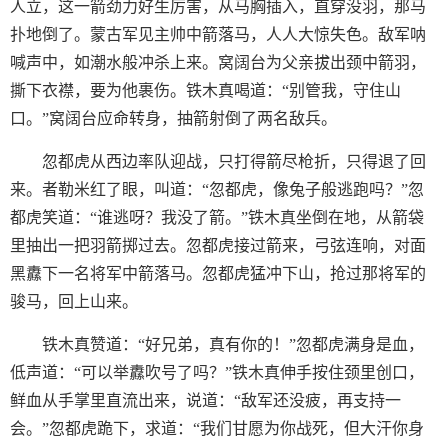
人立，这一箭劲力好生厉害，从马胸插入，直穿没羽，那马
扑地倒了。蒙古军见主帅中箭落马，人人大惊失色。敌军呐
喊声中，如潮水般冲杀上来。窝阔台为父亲拔出颈中箭羽，
撕下衣襟，要为他裹伤。铁木真喝道：“别管我，守住山
口。”窝阔台应命转身，抽箭射倒了两名敌兵。
忽都虎从西边率队迎战，只打得箭尽枪折，只得退了回
来。者勒米红了眼，叫道：“忽都虎，像兔子般逃跑吗？”忽
都虎笑道：“谁逃呀？我没了箭。”铁木真坐倒在地，从箭袋
里抽出一把羽箭掷过去。忽都虎接过箭来，弓弦连响，对面
黑纛下一名将军中箭落马。忽都虎猛冲下山，抢过那将军的
骏马，回上山来。
铁木真赞道：“好兄弟，真有你的！”忽都虎满身是血，
低声道：“可以举纛吹号了吗？”铁木真伸手按住颈里创口，
鲜血从手掌里直流出来，说道：“敌军还没疲，再支持一
会。”忽都虎跪下，求道：“我们甘愿为你战死，但大汗你身