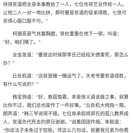
待得贫道把全身本事教给了一人，七位也将艺业传给一人。
让他二人一对一地比拚，那时要是贫道的徒弟得胜，七侠可
非得心服口服不可。”
柯镇恶豪气充塞胸臆，铁杖重重在地下一顿，叫道：
“好，咱们赌了。”
全金发道：“要是这时候那李氏已给段天德害死，那怎么
办？”
丘处机道：“这就是赌一赌运气了。天老爷要贫道得胜，
有什么可说的？”
韩宝驹道：“好，救孤恤寡，本是侠义道该做之事，就算
比你不过，我们总也是作了一件好事。”丘处机大拇指一翘，
朗声道：“韩三爷说得不错。七位肯承担将郭氏的孤儿教养成
人，贫道先代死去的郭兄谢谢。”说着团团作揖。朱聪道：
“你这法子未免过于狡狯。凭这么几句话，就要我兄弟为你费