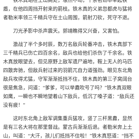
铁木真站在土山高处，凛然不动，十余名劲卒举起铁
盾，在他四周挡开射来的箭枝。铁木真的义弟忽都虎与猛将
者勒米率领三千精兵守在土山周围，箭射刀砍，死守不退。
刀光矛影中杀声震天。郭靖瞧得又兴奋，又害怕。
激战了半个多时辰，数万名敌兵轮番冲击，铁木真部下
三千精兵已伤亡四百余名，敌兵也给他们杀伤了千余名。铁
木真放眼望去，但见原野上敌军遗尸遍地，鞍上无人的马匹
四散奔驰，但敌兵射过来的羽箭兀自力道强劲。眼见东北角
敌兵攻得尤猛，守军渐渐抵挡不住，铁木真的第三子窝阔台
很是焦急，问道：“爹爹，可以举纛吹号了吗？”铁木真双眼
如鹰，一瞬也不瞬地望着山下敌兵，低沉了嗓子道：“敌兵还
没有疲！”
这时东北角上敌军调集重兵猛攻，竖了三杆黑纛，显然
是有三名大将在那里督战。蒙古兵渐渐后退。者勒米奔上土
山，叫道：“大汗，孩儿们抵挡不住啦！”铁木真怒道：“挡不