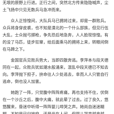
无垠的原野上行进。正行之间，突然北方传来隐隐喊声，尘
土飞扬中只见无数兵马急冲而来。
众人正惊惶间，大队兵马已拥将过来，却是一群败兵。
众兵将身穿皮裘，也不知是漠北的一个什么部族，但见行伍
大乱，士众抛弓掷枪，争先恐后地急奔，人人脸现惊惶。有
的没了马匹，徒步狂窜，给后面乘马的拥将上来，转眼间倒
在马蹄之下。
金国官兵见败兵势大，当即四散奔逃。李萍本与段天德
同在一起，众败兵犹如潮水般涌来，混乱中段天德已不知去
向。李萍抛下担子，拚命往人少处逃去，幸而人人只管自行
逃命，倒也没人加害。
她跑了一阵，只觉腹中阵阵疼痛，再也支持不住，伏倒
在一个沙丘之后，腹中大痛，就此晕了过去。过了良久，悠
悠醒来，昏迷中听得一阵阵婴儿啼哭之声。她尚自迷迷糊
糊，不知是已归地府，还是尚在人间，但婴儿哭声越来越