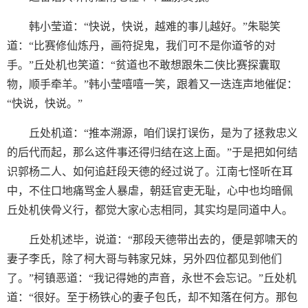
韩小莹道：“快说，快说，越难的事儿越好。”朱聪笑
道：“比赛修仙炼丹，画符捉鬼，我们可不是你道爷的对
手。”丘处机也笑道：“贫道也不敢想跟朱二侠比赛探囊取
物，顺手牵羊。”韩小莹嘻嘻一笑，跟着又一迭连声地催促：
“快说，快说。”
丘处机道：“推本溯源，咱们误打误伤，是为了拯救忠义
的后代而起，那么这件事还得归结在这上面。”于是把如何结
识郭杨二人、如何追赶段天德的经过说了。江南七怪听在耳
中，不住口地痛骂金人暴虐，朝廷官吏无耻，心中也均暗佩
丘处机侠骨义行，都觉大家心志相同，其实均是同道中人。
丘处机述毕，说道：“那段天德带出去的，便是郭啸天的
妻子李氏，除了柯大哥与韩家兄妹，另外四位都见到他们
了。”柯镇恶道：“我记得她的声音，永世不会忘记。”丘处机
道：“很好。至于杨铁心的妻子包氏，却不知落在何方。那包