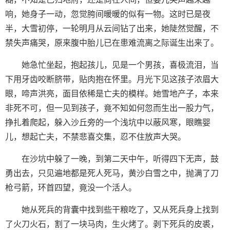
响，她身子一动，忽觉胯间暖暖的似有一物。这时已是夜
半，大雪初停，一轮明月从云间钻了出来，她陡然觉醒，不
禁失声痛哭，原来腹中胎儿已在患难流离之际诞生出来了。
她急忙坐起，抱起孩儿，见是一个男孩，喜极流泪，当
下用牙齿咬断脐带，贴肉抱在怀里。月光下见这孩子浓眉大
眼，啼声洪亮，面目依稀是亡夫的模样。她雪地产子，本来
非死不可，但一见到孩子，竟不知如何忽而生出一股力气，
挣扎着爬起，躲入沙丘旁的一个浅坑中以蔽风寒，眼瞧婴
儿，想起亡夫，不禁悲喜交集，忍不住放声大哭。
在沙坑中躲了一晚，到第二天中午，听得四下无声，鼓
勇出去，只见遍地都是死人死马，黄沙白雪之中，抛满了刀
枪弓箭，环首四望，竟没一个活人。
她从死兵的背囊中找到些干粮吃了，又从死兵身上找到
了火刀火石，割了一块马肉，生火烤了。剥下死兵的皮裘，