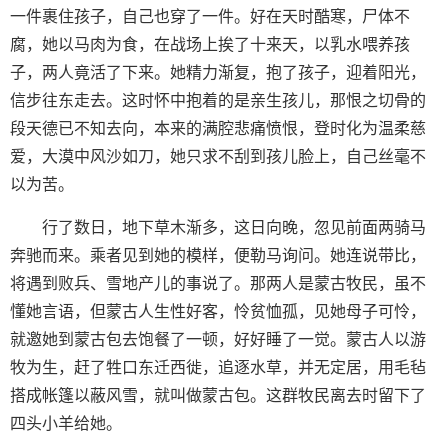
一件裹住孩子，自己也穿了一件。好在天时酷寒，尸体不
腐，她以马肉为食，在战场上挨了十来天，以乳水喂养孩
子，两人竟活了下来。她精力渐复，抱了孩子，迎着阳光，
信步往东走去。这时怀中抱着的是亲生孩儿，那恨之切骨的
段天德已不知去向，本来的满腔悲痛愤恨，登时化为温柔慈
爱，大漠中风沙如刀，她只求不刮到孩儿脸上，自己丝毫不
以为苦。
行了数日，地下草木渐多，这日向晚，忽见前面两骑马
奔驰而来。乘者见到她的模样，便勒马询问。她连说带比，
将遇到败兵、雪地产儿的事说了。那两人是蒙古牧民，虽不
懂她言语，但蒙古人生性好客，怜贫恤孤，见她母子可怜，
就邀她到蒙古包去饱餐了一顿，好好睡了一觉。蒙古人以游
牧为生，赶了牲口东迁西徙，追逐水草，并无定居，用毛毡
搭成帐篷以蔽风雪，就叫做蒙古包。这群牧民离去时留下了
四头小羊给她。