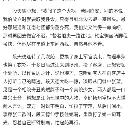
段天德心想：“我闯了这个大祸，若回临安，别的不说，
我伯父立时就要取我性命，只得且到北边去避一避风头。最
好那贼道和江南七怪都伤重身死，我伯父又气得一命呜呼，
那时再回去做官不迟。”督着船夫一路往北。韩宝驹坐骑脚程
虽快，但他尽在旱道上东问西找，自然寻他不着。
段天德连转了几次船，更换了身上军官装束，勒逼李萍
也换了衣衫。十多日后过江来到扬州，投了客店，正想安顿
个处所，以作暂居之计，说也凑巧，忽听到有人在向客店主
人打听自己的踪迹。段天德大吃一惊，凑眼从门缝中张望，
见是一个相貌奇丑的矮胖子和一个美貌少女，两人都是一口
嘉兴土音，料想是江南七怪中的人物，幸好扬州掌柜不大懂
两人言语，双方一时说不明白，忙拉了李萍，从后门溜出，
李萍张口欲叫，段天德伸手按住她嘴，重重打了她一记耳
光，忍着自己断臂剧痛，忙雇船再行。