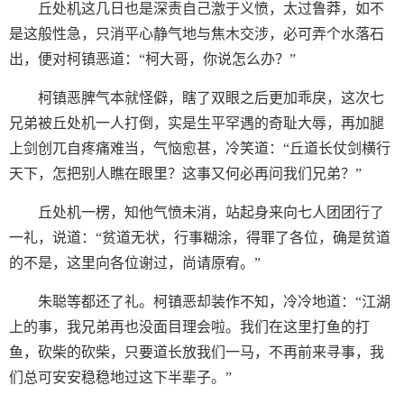
丘处机这几日也是深责自己激于义愤，太过鲁莽，如不
是这般性急，只消平心静气地与焦木交涉，必可弄个水落石
出，便对柯镇恶道：“柯大哥，你说怎么办？”
柯镇恶脾气本就怪僻，瞎了双眼之后更加乖戾，这次七
兄弟被丘处机一人打倒，实是生平罕遇的奇耻大辱，再加腿
上剑创兀自疼痛难当，气恼愈甚，冷笑道：“丘道长仗剑横行
天下，怎把别人瞧在眼里？这事又何必再问我们兄弟？”
丘处机一楞，知他气愤未消，站起身来向七人团团行了
一礼，说道：“贫道无状，行事糊涂，得罪了各位，确是贫道
的不是，这里向各位谢过，尚请原宥。”
朱聪等都还了礼。柯镇恶却装作不知，冷冷地道：“江湖
上的事，我兄弟再也没面目理会啦。我们在这里打鱼的打
鱼，砍柴的砍柴，只要道长放我们一马，不再前来寻事，我
们总可安安稳稳地过这下半辈子。”