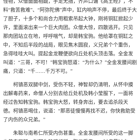
怪物，众僧面面相觑，手足无措，齐声口诵《高王经》，不
料“救苦救难”、“阿弥陀佛”声中，缸内响声不停，最后终于大
了胆子，十多个和尚合力用粗索吊起大钟，刚将铜缸掀起少
许，里面滚出来一个巨大肉团。众僧大惊，四散逃开。只见
那肉团站立在地，呼呼喘气，却是韩宝驹。他给罩在铜缸之
中，不知后半段的战局，眼见焦木圆寂，义兄弟个个重伤，
急得哇哇大叫。提起金龙鞭便欲向丘处机头顶击落。全金发
叫道：“三哥，不可！”韩宝驹怒道：“为什么？”全金发腰间剧
痛，只道：“千……千万不可。”
柯镇恶双腿中剑，受伤不轻，神智却仍清明，从怀中摸
出解毒药来，命僧人分别去给丘处机及韩小莹服下，一面将
经过告知韩宝驹。韩宝驹大怒，转身奔出，要去追杀段天
德。柯镇恶喝住，说道：“那恶徒慢慢再找不迟，你快救助受
了内伤的众兄弟。”
朱聪与南希仁所受内伤甚重。全金发腰间所受的这一脚