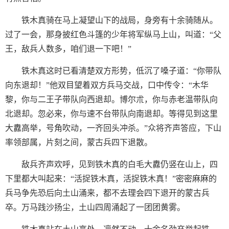
铁木真骑在马上凝望山下的战局，身旁有十余骑随从。
过了一会，那身披红色斗篷的少年将军纵马上山，叫道：“父
王，敌兵人数多，咱们退一下吧！”
铁木真这时已看清楚双方形势，低沉了嗓子道：“你带队
向东退却！”他双目望着双方兵马交战，口中传令：“木华
黎，你与二王子带队向西退却。博尔朮，你与赤老温带队向
北退却。忽必来，你与速不台带队向南退却。等得见到这里
大纛高举，号角吹动，一齐回头冲杀。”众将齐声答应，下山
率领部属，片刻之间，蒙古兵四下退散。
敌兵齐声欢呼，见到铁木真的白毛大纛仍竖在山上，四
下里都大叫起来：“活捉铁木真，活捉铁木真！”密密麻麻的
兵马争先恐后向土山涌来，都不去理会四下退开的蒙古兵
卒。万马践沙扬尘，土山四周涌起了一团团黄雾。