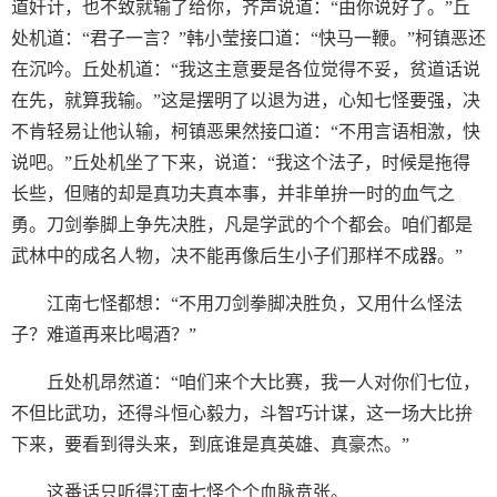
道奸计，也不致就输了给你，齐声说道：“由你说好了。”丘
处机道：“君子一言？”韩小莹接口道：“快马一鞭。”柯镇恶还
在沉吟。丘处机道：“我这主意要是各位觉得不妥，贫道话说
在先，就算我输。”这是摆明了以退为进，心知七怪要强，决
不肯轻易让他认输，柯镇恶果然接口道：“不用言语相激，快
说吧。”丘处机坐了下来，说道：“我这个法子，时候是拖得
长些，但赌的却是真功夫真本事，并非单拚一时的血气之
勇。刀剑拳脚上争先决胜，凡是学武的个个都会。咱们都是
武林中的成名人物，决不能再像后生小子们那样不成器。”
江南七怪都想：“不用刀剑拳脚决胜负，又用什么怪法
子？难道再来比喝酒？”
丘处机昂然道：“咱们来个大比赛，我一人对你们七位，
不但比武功，还得斗恒心毅力，斗智巧计谋，这一场大比拚
下来，要看到得头来，到底谁是真英雄、真豪杰。”
这番话只听得江南七怪个个血脉贲张。