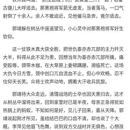
古健儿大呼追去。那黑袍将军箭无虚发，当者落马，一口气
射倒了十余人。余人不敢迫近，见他催马急奔，竟尔逃去。
郭靖躲在树丛中遥遥望见，小心灵中对那黑袍将军好生
钦仰。
这一仗铁木真大获全胜，把世仇泰亦赤兀部的主力歼灭
大半，料得从此不足为患，回想当年为泰亦赤兀部所擒，痛
受殴辱，颈带木枷，在大草原上委顿蹒跚，濒临死亡，这场
大仇今日方雪，颈中创口兀自流血不止，但心中欢畅，忍不
住仰天长笑。众将士欢声动地，拥着大汗收兵凯旋。
郭靖待大众走远，清理战场的士卒也因天黑归去，这才
从树丛中溜将出来，回到家里时已是半夜，母亲正急得犹如
热锅上的蚂蚁，不知如何是好，见儿子回来，喜从天降。郭
靖说起刚才所见，虽结结巴巴的口齿不清，却也说了个大
概。李萍见他眉飞色舞，说到双方交战时并无俱色，心想孩