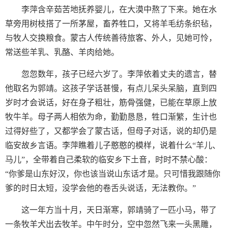
李萍含辛茹苦地抚养婴儿，在大漠中熬了下来。她在水
草旁用树枝搭了一所茅屋，畜养牲口，又将羊毛纺条织毡，
与牧人交换粮食。蒙古人传统善待旅客、外人，见她可怜，
常送些羊乳、乳酪、羊肉给她。
忽忽数年，孩子已经六岁了。李萍依着丈夫的遗言，替
他取名为郭靖。这孩子学话甚慢，有点儿呆头呆脑，直到四
岁时才会说话，好在身子粗壮，筋骨强健，已能在草原上放
牧牛羊。母子两人相依为命，勤勤恳恳，牲口渐繁，生计也
过得好些了，又都学会了蒙古话，但母子对话，说的却仍是
临安故乡言语。李萍瞧着儿子憨憨的模样，说着什么“羊儿、
马儿”，全带着自己柔软的临安乡下土音，时时不禁心酸：
“你爹是山东好汉，你也该当说山东话才是。只可惜我跟随你
爹的时日太短，没学会他的卷舌头说话，无法教你。”
这一年方当十月，天日渐寒，郭靖骑了一匹小马，带了
一条牧羊犬出去牧羊。中午时分，空中忽然飞来一头黑雕，