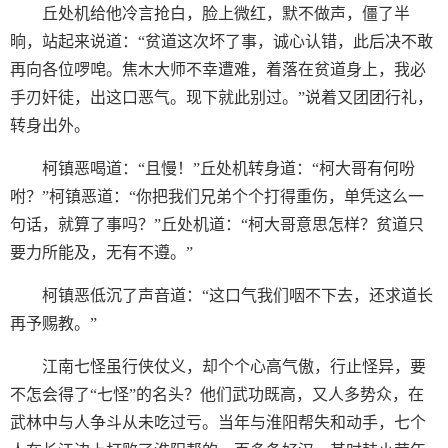
丘处机给他冷言抢白，脸上微红，默不做声，僵了半
晌，站起来说道：“贫道这次坏了事，诚心认错，此后决不敢
再向各位啰唣。焦木大师不幸遭难，着落在贫道身上，我必
手刃奸徒，出这口恶气。现下就此别过。”说着又团团行礼，
转身出外。
柯镇恶喝道：“且慢！”丘处机转身道：“柯大哥有何吩
咐？”柯镇恶道：“你把我们兄弟个个打得重伤，单凭这么一
句话，就算了事吗？”丘处机道：“柯大哥意思怎样？贫道只
要力所能及，无有不遵。”
柯镇恶低沉了声音道：“这口气我们咽不下去，还求道长
再予赐教。”
江南七怪虽行侠仗义，却个个心高气傲，行止怪异，要
不怎会得了“七怪”的名头？他们武功既高，又人多势众，在
武林中与人争斗从未吃过亏。当年与淮阳帮失和动手，七个