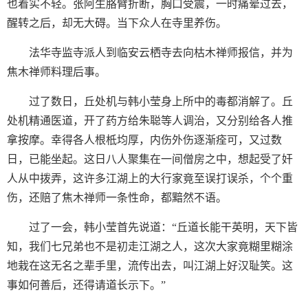
也着实不轻。张阿生胳臂折断，胸口受震，一时痛晕过去，
醒转之后，却无大碍。当下众人在寺里养伤。
法华寺监寺派人到临安云栖寺去向枯木禅师报信，并为
焦木禅师料理后事。
过了数日，丘处机与韩小莹身上所中的毒都消解了。丘
处机精通医道，开了药方给朱聪等人调治，又分别给各人推
拿按摩。幸得各人根柢均厚，内伤外伤逐渐痊可，又过数
日，已能坐起。这日八人聚集在一间僧房之中，想起受了奸
人从中拨弄，这许多江湖上的大行家竟至误打误杀，个个重
伤，还赔了焦木禅师一条性命，都黯然不语。
过了一会，韩小莹首先说道：“丘道长能干英明，天下皆
知，我们七兄弟也不是初走江湖之人，这次大家竟糊里糊涂
地栽在这无名之辈手里，流传出去，叫江湖上好汉耻笑。这
事如何善后，还得请道长示下。”