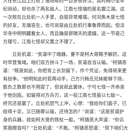
人在长江边上打败了淮阳帮的一百多条好汉，其时韩小莹年
纪尚幼，却也杀了两名敌人，江南七怪端的是名震江湖。这
一次败在丘处机一人手里，自是异常难堪。何况焦木是七怪
的好友，无端丧生，也可说是由丘处机行事鲁莽而起。但法
华寺中明明藏着女人，而且确是郭啸天的遗孀，这一节是己
方理亏，江南七怪却又置之不理了。
丘处机道：“贫道中了暗器，要不是柯大哥赐予解药，这
时早登鬼域。咱们双方拚斗了一场，贫道自当认输。”柯镇恶
道：“既是如此，你把背上长剑留下，作个凭证，免得将来更
有纷争。”他明知此时若再动手，己方只韩氏兄妹能够下场，
胜负之数那也不用提了，但说就此罢休，宁可七怪一齐命丧
于他剑底。如留得对方兵刃，这一役江南七怪虽以七敌一，
终究还是赢了。丘处机怒气上冲，心想：“我给你们面子，已
给得十足，又已赔罪认输，还待怎的？”说道：“这是贫道护
身的兵器，就如柯大哥的铁杖一般。”柯镇恶大声道：“你讥
笑我眼盲吗？”丘处机道：“不敢。”柯镇恶怒道：“现下咱们大