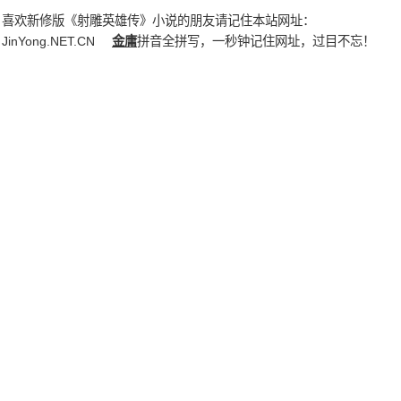
喜欢新修版《射雕英雄传》小说的朋友请记住本站网址：
JinYong.NET.CN
金庸
拼音全拼写，一秒钟记住网址，过目不忘！