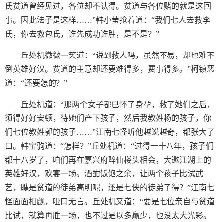
氏贫道曾经见过，各位却不认得。贫道与各位赌的就是这回
事。因此法子是这样……”韩小莹抢着道：“我们七人去救李
氏，你去救包氏，谁先成功谁胜，是不是？”
丘处机微微一笑道：“说到救人吗，虽然不易，却也难不
倒英雄好汉。贫道的主意却还要难得多，费事得多。”柯镇恶
道：“还要怎的？”
丘处机道：“那两个女子都已怀了身孕，救了她们之后，
须得好好安顿，待她们产下孩子，然后我教姓杨的孩子，你
们七位教姓郭的孩子……”江南七怪听他越说越奇，都张大了
口。韩宝驹道：“怎样？”丘处机道：“过得一十八年，孩子们
都十八岁了，咱们再在嘉兴府醉仙楼头相会，大邀江湖上的
英雄好汉，欢宴一场。酒酣饭饱之余，让两个孩子比试武
艺，瞧是贫道的徒弟高明呢，还是七侠的徒弟了得？”江南七
怪面面相觑，哑口无言。丘处机又道：“要是七位亲自与贫道
比试，就算再胜一场，也不过是以多赢少，也没太大光彩。