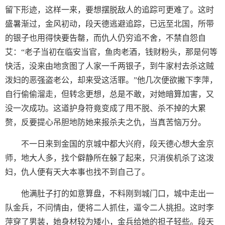
留下形迹，这样一来，要想摆脱敌人的追踪可更难了。这时
盛暑渐过，金风初动，段天德逃避追踪，已远至北国，所带
的银子也用得快要告罄，而仇人仍穷追不舍，不禁自怨自
艾：“老子当初在临安当官，鱼肉老酒，钱财粉头，那是何等
快活，没来由地贪图了人家一千两银子，到牛家村去杀这贼
泼妇的恶强盗老公，却来受这活罪。”他几次便欲撇下李萍，
自行偷偷溜走，但转念更想，总是不敢，对她暗算加害，又
没一次成功。这道护身符竟变成了甩不脱、杀不掉的大累
赘，反要提心吊胆地防她来报杀夫之仇，当真苦恼万分。
不一日来到金国的京城中都大兴府，段天德心想大金京
师，地大人多，找个僻静所在躲了起来，只消俟机杀了这泼
妇，仇人便有天大本事也找不到自己了。
他满肚子打的如意算盘，不料刚到城门口，城中走出一
队金兵，不问情由，便将二人抓住，逼令二人挑担。这时李
萍穿了男装，她身材较为矮小，金兵给她的担子轻些。段天