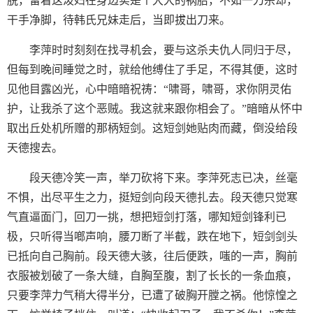
脱，留着这泼妇在身边实是个大大的祸胎，不如一刀杀却，
干手净脚，待韩氏兄妹走后，当即拔出刀来。
李萍时时刻刻在找寻机会，要与这杀夫仇人同归于尽，
但每到晚间睡觉之时，就给他缚住了手足，不得其便，这时
见他目露凶光，心中暗暗祝祷：“啸哥，啸哥，求你阴灵佑
护，让我杀了这个恶贼。我这就来跟你相会了。”暗暗从怀中
取出丘处机所赠的那柄短剑。这短剑她贴肉而藏，倒没给段
天德搜去。
段天德冷笑一声，举刀砍将下来。李萍死志已决，丝毫
不惧，出尽平生之力，挺短剑向段天德扎去。段天德只觉寒
气直逼面门，回刀一挑，想把短剑打落，哪知短剑锋利已
极，只听得当啷声响，腰刀断了半截，跌在地下，短剑剑头
已抵向自己胸前。段天德大骇，往后便跌，嗤的一声，胸前
衣服被划破了一条大缝，自胸至腹，割了长长的一条血痕，
只要李萍力气稍大得半分，已遭了破胸开膛之祸。他惊惶之