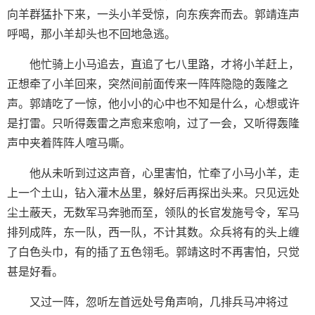
向羊群猛扑下来，一头小羊受惊，向东疾奔而去。郭靖连声
呼喝，那小羊却头也不回地急逃。
他忙骑上小马追去，直追了七八里路，才将小羊赶上，
正想牵了小羊回来，突然间前面传来一阵阵隐隐的轰隆之
声。郭靖吃了一惊，他小小的心中也不知是什么，心想或许
是打雷。只听得轰雷之声愈来愈响，过了一会，又听得轰隆
声中夹着阵阵人喧马嘶。
他从未听到过这声音，心里害怕，忙牵了小马小羊，走
上一个土山，钻入灌木丛里，躲好后再探出头来。只见远处
尘土蔽天，无数军马奔驰而至，领队的长官发施号令，军马
排列成阵，东一队，西一队，不计其数。众兵将有的头上缠
了白色头巾，有的插了五色翎毛。郭靖这时不再害怕，只觉
甚是好看。
又过一阵，忽听左首远处号角声响，几排兵马冲将过