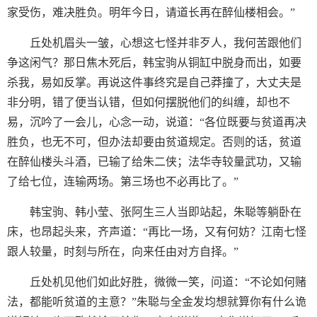
家受伤，难决胜负。明年今日，请道长再在醉仙楼相会。”
丘处机眉头一皱，心想这七怪并非歹人，我何苦跟他们
争这闲气？那日焦木死后，韩宝驹从铜缸中脱身而出，如要
杀我，易如反掌。再说这件事终究是自己莽撞了，大丈夫是
非分明，错了便当认错，但如何摆脱他们的纠缠，却也不
易，沉吟了一会儿，心念一动，说道：“各位既要与贫道再决
胜负，也无不可，但办法却要由贫道规定。否则的话，贫道
在醉仙楼头斗酒，已输了给朱二侠；法华寺较量武功，又输
了给七位，连输两场。第三场也不必再比了。”
韩宝驹、韩小莹、张阿生三人当即站起，朱聪等躺卧在
床，也昂起头来，齐声道：“再比一场，又有何妨？江南七怪
跟人较量，时刻与所在，向来任由对方自择。”
丘处机见他们如此好胜，微微一笑，问道：“不论如何赌
法，都能听贫道的主意？”朱聪与全金发均想就算你有什么诡