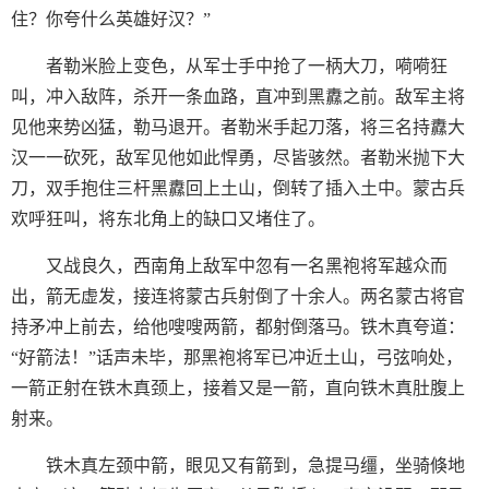
住？你夸什么英雄好汉？”
者勒米脸上变色，从军士手中抢了一柄大刀，嗬嗬狂
叫，冲入敌阵，杀开一条血路，直冲到黑纛之前。敌军主将
见他来势凶猛，勒马退开。者勒米手起刀落，将三名持纛大
汉一一砍死，敌军见他如此悍勇，尽皆骇然。者勒米抛下大
刀，双手抱住三杆黑纛回上土山，倒转了插入土中。蒙古兵
欢呼狂叫，将东北角上的缺口又堵住了。
又战良久，西南角上敌军中忽有一名黑袍将军越众而
出，箭无虚发，接连将蒙古兵射倒了十余人。两名蒙古将官
持矛冲上前去，给他嗖嗖两箭，都射倒落马。铁木真夸道：
“好箭法！”话声未毕，那黑袍将军已冲近土山，弓弦响处，
一箭正射在铁木真颈上，接着又是一箭，直向铁木真肚腹上
射来。
铁木真左颈中箭，眼见又有箭到，急提马缰，坐骑倏地