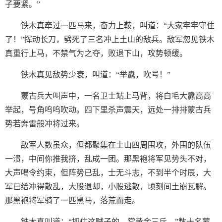
子要紧。”
铁木真牵过一匹马来，奋力上鞍，叫道：“大家牢牢守住
了！”挥动长刀，劈死了三名冲上土山的敌兵。敌军忽见铁木
真重行上马，不禁气为之夺，败退下山，攻势顿缓。
铁木真见敌势少衰，叫道：“举纛，吹号！”
蒙古兵大叫声中，一名卫士站上马背，将白毛大纛高高
举起，号角呜呜吹动。四下里杀声震天，远处一排排蒙古兵
势若奔雷般冲将过来。
敌军人数虽众，但都聚集在土山四周围攻，外围的队伍
一溃，中间你推我挤，乱成一团。那黑袍将军见势头不对，
大声喝令约束，但阵势已乱，士无斗志，不到半个时辰，大
军已给冲得散乱，大股退却，小股逃散，顷刻间土崩瓦解。
那黑袍将军骑了一匹黑马，落荒而走。
铁木真叫道：“抓住这贼子的，赏黄金三斤。”数十名蒙