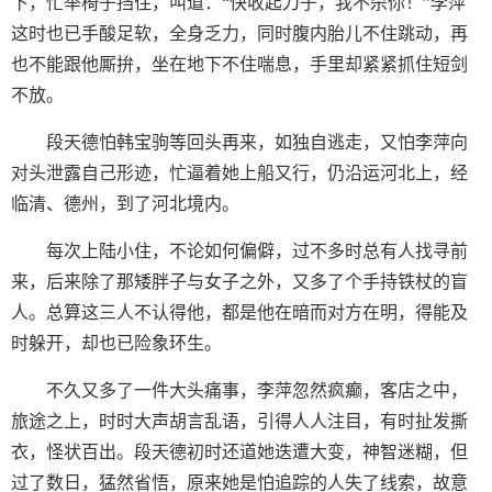
下，忙举椅子挡住，叫道：“快收起刀子，我不杀你！”李萍
这时也已手酸足软，全身乏力，同时腹内胎儿不住跳动，再
也不能跟他厮拚，坐在地下不住喘息，手里却紧紧抓住短剑
不放。
段天德怕韩宝驹等回头再来，如独自逃走，又怕李萍向
对头泄露自己形迹，忙逼着她上船又行，仍沿运河北上，经
临清、德州，到了河北境内。
每次上陆小住，不论如何偏僻，过不多时总有人找寻前
来，后来除了那矮胖子与女子之外，又多了个手持铁杖的盲
人。总算这三人不认得他，都是他在暗而对方在明，得能及
时躲开，却也已险象环生。
不久又多了一件大头痛事，李萍忽然疯癫，客店之中，
旅途之上，时时大声胡言乱语，引得人人注目，有时扯发撕
衣，怪状百出。段天德初时还道她迭遭大变，神智迷糊，但
过了数日，猛然省悟，原来她是怕追踪的人失了线索，故意