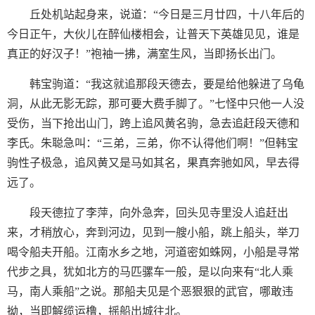
丘处机站起身来，说道：“今日是三月廿四，十八年后的
今日正午，大伙儿在醉仙楼相会，让普天下英雄见见，谁是
真正的好汉子！”袍袖一拂，满室生风，当即扬长出门。
韩宝驹道：“我这就追那段天德去，要是给他躲进了乌龟
洞，从此无影无踪，那可要大费手脚了。”七怪中只他一人没
受伤，当下抢出山门，跨上追风黄名驹，急去追赶段天德和
李氏。朱聪急叫：“三弟，三弟，你不认得他们啊！”但韩宝
驹性子极急，追风黄又是马如其名，果真奔驰如风，早去得
远了。
段天德拉了李萍，向外急奔，回头见寺里没人追赶出
来，才稍放心，奔到河边，见到一艘小船，跳上船头，举刀
喝令船夫开船。江南水乡之地，河道密如蛛网，小船是寻常
代步之具，犹如北方的马匹骡车一般，是以向来有“北人乘
马，南人乘船”之说。那船夫见是个恶狠狠的武官，哪敢违
拗，当即解缆运橹，摇船出城往北。