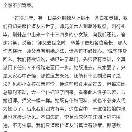
全然不加管束。
“过得几年，有一日墓外荆棘丛上挑出一条白布灵幡，我
们料知是那位道友去世了，师兄弟六人到墓外致祭。刚行礼
毕，荆棘丛中出来一个十三四岁的小女孩，向我们还礼，答
谢吊祭，说道：‘师父去世之时，命弟子告知各位道长，那人
作恶横行，师父自有制她之法，请各位不必操心。’说毕转身
回入。我们待欲详询，她已进了墓门。先师曾有遗训，全真
派门下任何人不得踏进墓门一步。她既进去，只索罢了，只
是大家心中奇怪，那位道友既死，还能有什么制治弟子之
法？见那小女孩孤苦可怜，便送些粮食用品过去，但每次她
总原封不动，命一个仆妇退了回来。看来此人性子乖僻，与
她祖师、师父一模一样。她既有仆妇照料，就也不必旁人代
为操心了。后来我们四方有事，少在宫中，于这位姑娘的讯
息也就极少听见。不知怎的，李莫愁忽然在江湖上销声匿
迹，不再生事。我们只道那位道友当真遗有妙策，都感钦