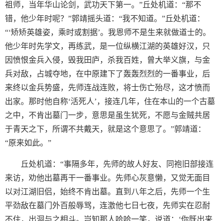
祖师，当年华山论剑，武功天下第一。”丘处机道：“那不
错，他少年时呢？”郭靖摇头道：“我不知道。”丘处机道：
“‘矫矫英雄姿，乘时或割据’。我恩师不是生来就做道士的。
他少年时先学文，再练武，是一位纵横江湖的英雄好汉，只
因愤恨金兵入侵，毁我田庐，杀我百姓，曾大举义旗，与金
兵对敌，占城夺地，在中原建下了轰轰烈烈的一番事业，后
来终以金兵势盛，先师连战连败，将士伤亡殆尽，这才愤而
出家。那时他自称‘活死人’，接连几年，住在本山的一个古墓
之中，不肯出墓门一步，意思是虽生犹死，不愿与金贼共居
于青天之下，所谓不共戴天，就是这个意思了。”郭靖道：
“原来如此。”
丘处机道：“事隔多年，先师的故人好友、同袍旧部接连
来访，劝他出墓再干一番事业。先师心灰意懒，又觉无面目
以对江湖旧侣，始终不肯出墓。直到八年之后，先师一个生
平劲敌在墓门外百般辱骂，连激他七日七夜，先师实在忍耐
不住，出洞与之相斗。岂知那人哈哈一笑，说道：‘你既出来