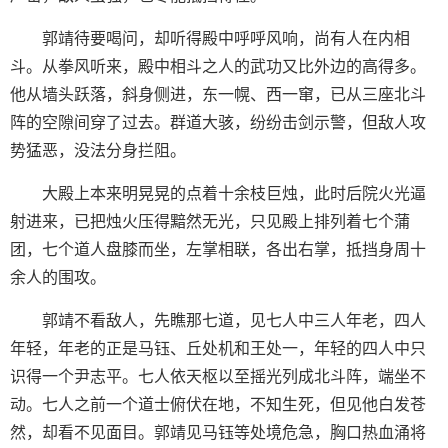
郭靖待要喝问，却听得殿中呼呼风响，尚有人在内相
斗。从拳风听来，殿中相斗之人的武功又比外边的高得多。
他从墙头跃落，斜身侧进，东一幌、西一窜，已从三座北斗
阵的空隙间穿了过去。群道大骇，纷纷击剑示警，但敌人攻
势猛恶，没法分身拦阻。
大殿上本来明晃晃的点着十余枝巨烛，此时后院火光逼
射进来，已把烛火压得黯然无光，只见殿上排列着七个蒲
团，七个道人盘膝而坐，左掌相联，各出右掌，抵挡身周十
余人的围攻。
郭靖不看敌人，先瞧那七道，见七人中三人年老，四人
年轻，年老的正是马钰、丘处机和王处一，年轻的四人中只
识得一个尹志平。七人依天枢以至摇光列成北斗阵，端坐不
动。七人之前一个道士俯伏在地，不知生死，但见他白发苍
然，却看不见面目。郭靖见马钰等处境危急，胸口热血涌将