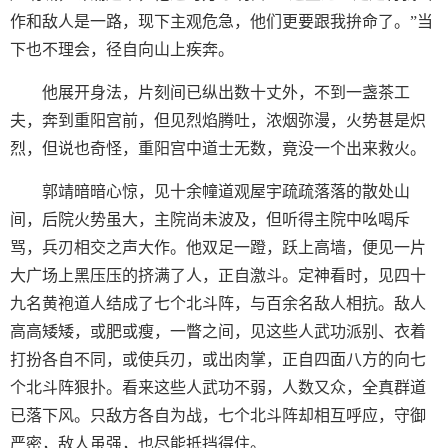
作和敌人是一路，现下主观危急，他们更要跟我拚命了。”当
下也不理会，径自向山上疾奔。
他展开身法，片刻间已纵出数十丈外，不到一盏茶工
夫，奔到重阳宫前，但见烈焰腾吐，浓烟弥漫，火势甚是炽
烈，但说也奇怪，重阳宫中道士无数，竟没一个出来救火。
郭靖暗暗心惊，见十余幢道观屋宇疏疏落落的散处山
间，后院火势虽大，主院尚未波及，但听得主院中吆喝斥
骂，兵刃相交之声大作。他双足一蹬，跃上高墙，便见一片
大广场上黑压压的挤满了人，正自激斗。定神看时，见四十
九名黄袍道人结成了七个北斗阵，与百余名敌人相抗。敌人
高高矮矮，或肥或瘦，一瞥之间，见这些人武功派别、衣着
打扮各自不同，或使兵刃，或出肉掌，正自四面八方的向七
个北斗阵狠扑。看来这些人武功不弱，人数又众，全真群道
已落下风。只敌方各自为战，七个北斗阵却相互呼应，守御
严密，敌人虽强，也尽能抵挡得住。