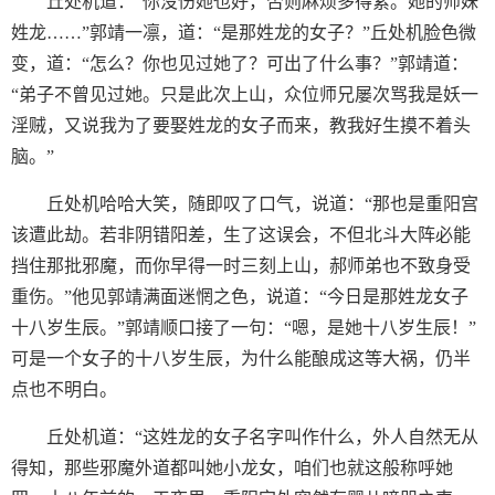
丘处机道：“你没伤她也好，否则麻烦多得紧。她的师妹
姓龙……”郭靖一凛，道：“是那姓龙的女子？”丘处机脸色微
变，道：“怎么？你也见过她了？可出了什么事？”郭靖道：
“弟子不曾见过她。只是此次上山，众位师兄屡次骂我是妖一
淫贼，又说我为了要娶姓龙的女子而来，教我好生摸不着头
脑。”
丘处机哈哈大笑，随即叹了口气，说道：“那也是重阳宫
该遭此劫。若非阴错阳差，生了这误会，不但北斗大阵必能
挡住那批邪魔，而你早得一时三刻上山，郝师弟也不致身受
重伤。”他见郭靖满面迷惘之色，说道：“今日是那姓龙女子
十八岁生辰。”郭靖顺口接了一句：“嗯，是她十八岁生辰！”
可是一个女子的十八岁生辰，为什么能酿成这等大祸，仍半
点也不明白。
丘处机道：“这姓龙的女子名字叫作什么，外人自然无从
得知，那些邪魔外道都叫她小龙女，咱们也就这般称呼她