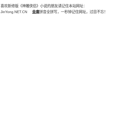
喜欢新修版《神雕侠侣》小说的朋友请记住本站网址：
JinYong.NET.CN
金庸
拼音全拼写，一秒钟记住网址，过目不忘！