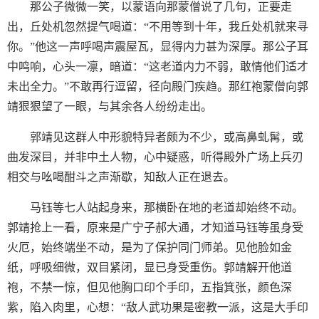
那公子微微一笑，以蒙语向那蒙僧说了几句，正要走
出，丘处机忽然提气喝道：“不用等到十年，我丘处机就来寻
你。”他这一声呼喝声震屋瓦，显得内力甚为深厚。那公子耳
中鸣响，心头一凛，暗道：“这老道内力不弱，敢情他们适才
未出全力。”不敢再行逗留，径向殿门疾趋。那红袍蒙僧向郭
靖狠狠望了一眼，与其余各人纷纷走出。
郭靖见这群人中形貌特异者颇为不少，或高鼻虬髯，或
曲发深目，并非中土人物，心中疑惑，听得殿外广场上兵刃
相交与吆喝酣斗之声渐歇，知敌人正在退去。
马钰等七人站起身来，那横卧在地的老道却始终不动。
郭靖抢上一看，原来是广宁子郝大通，才知道马钰等虽身受
火厄，始终端坐不动，是为了保护同门师弟。见他脸如金
纸，呼吸细微，双目紧闭，显已身受重伤。郭靖解开他道
袍，不禁一惊，但见他胸口印个手印，五指箕张，颜色深
紫，陷入肉里，心想：“敌人武功果是密教一派，这是大手印