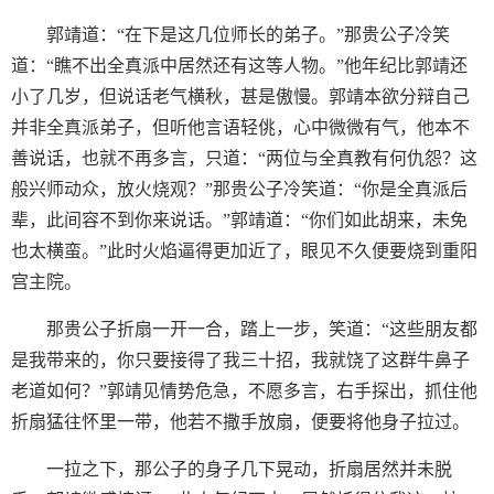
郭靖道：“在下是这几位师长的弟子。”那贵公子冷笑
道：“瞧不出全真派中居然还有这等人物。”他年纪比郭靖还
小了几岁，但说话老气横秋，甚是傲慢。郭靖本欲分辩自己
并非全真派弟子，但听他言语轻佻，心中微微有气，他本不
善说话，也就不再多言，只道：“两位与全真教有何仇怨？这
般兴师动众，放火烧观？”那贵公子冷笑道：“你是全真派后
辈，此间容不到你来说话。”郭靖道：“你们如此胡来，未免
也太横蛮。”此时火焰逼得更加近了，眼见不久便要烧到重阳
宫主院。
那贵公子折扇一开一合，踏上一步，笑道：“这些朋友都
是我带来的，你只要接得了我三十招，我就饶了这群牛鼻子
老道如何？”郭靖见情势危急，不愿多言，右手探出，抓住他
折扇猛往怀里一带，他若不撒手放扇，便要将他身子拉过。
一拉之下，那公子的身子几下晃动，折扇居然并未脱