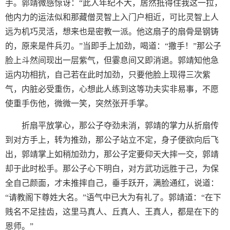
手。郭靖微感惊讶：“此人年纪不大，居然抵得住我这一拉，
他内力的运法似和那藏僧灵智上入门户相近，可比灵智上人
远为机巧灵活，想来也是密教一派。他这扇子的扇骨是钢铸
的，原来是件兵刃。”当即手上加劲，喝道：“撒手！”那公子
脸上斗然间现出一层紫气，但霎息间又即消退。郭靖知他急
运内功相抗，自己若在此时加劲，只要他脸上现得三次紫
气，内脏必受重伤，心想此人练到这等功夫实非易事，不愿
使重手伤他，微微一笑，突然张开手掌。
折扇平放掌心，那公子夺劲未消，郭靖的掌力从折扇传
到对方手上，转为推劲，那公子站立不定，身子便欲向后飞
出，郭靖掌上如稍加劲力，那公子定要仰天大摔一交，郭靖
却于此时松手。那公子心下明白，对方武功远胜于己，为保
全自己颜面，才未推摔自己，垂手跃开，满脸通红，说道：
“请教阁下尊姓大名。”语气中已大为有礼了。郭靖道：“在下
贱名不足挂齿，这里马真人、丘真人、王真人，都是在下的
恩师。”