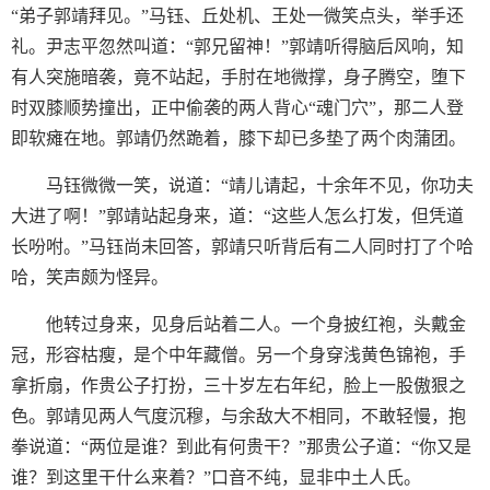
“弟子郭靖拜见。”马钰、丘处机、王处一微笑点头，举手还
礼。尹志平忽然叫道：“郭兄留神！”郭靖听得脑后风响，知
有人突施暗袭，竟不站起，手肘在地微撑，身子腾空，堕下
时双膝顺势撞出，正中偷袭的两人背心“魂门穴”，那二人登
即软瘫在地。郭靖仍然跪着，膝下却已多垫了两个肉蒲团。
马钰微微一笑，说道：“靖儿请起，十余年不见，你功夫
大进了啊！”郭靖站起身来，道：“这些人怎么打发，但凭道
长吩咐。”马钰尚未回答，郭靖只听背后有二人同时打了个哈
哈，笑声颇为怪异。
他转过身来，见身后站着二人。一个身披红袍，头戴金
冠，形容枯瘦，是个中年藏僧。另一个身穿浅黄色锦袍，手
拿折扇，作贵公子打扮，三十岁左右年纪，脸上一股傲狠之
色。郭靖见两人气度沉穆，与余敌大不相同，不敢轻慢，抱
拳说道：“两位是谁？到此有何贵干？”那贵公子道：“你又是
谁？到这里干什么来着？”口音不纯，显非中土人氏。