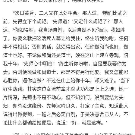
比法。她道：‘今日大家都累了，明晚再决胜负。’
“次日黄昏，二人又在此处相会。那人道：‘咱们比武之
前，先得立下个规矩。’先师道：‘又定什么规矩了？’那人
道：‘你如得胜，我当场自刎，以后自然不见你面。我如胜
了，你要么就把这活死人墓让给我住，终生听我吩咐，任何
事不得相违；否则的话，就须得出家，任你做和尚也好，做
道士也好。不论做和尚还是道士，须在这山上建立寺观，陪
我十年。’先师心中明白：’终生听你吩咐，自是要我娶你为
妻。否则便须做和尚道士，那是不得另行他娶。我又怎能忍
心胜你，逼你自杀？不过在山上陪你十年，却又难了。’当下
好生踌躇。其实这位女流前辈才貌武功都是上上之选，她一
片情深，先师也不是不动心，但不知如何，说到要结为夫
妇，却总没这缘份。先师沉吟良久，打定了主意，知道此人
说得出做得到，一输之后必定自刎，于是决意舍己从人，不
论比什么都输给她便是，说道：‘好，就是这样。’