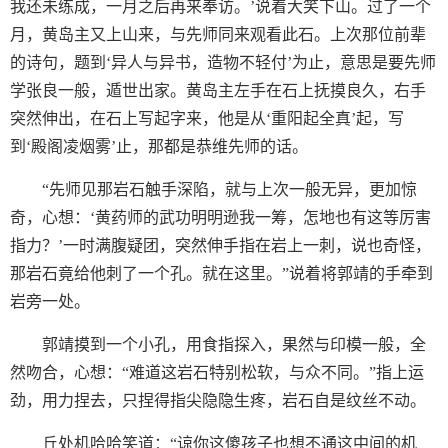
我还未练成，一月之后再来奉访。’说着大笑下山。过了一个
月，黄岛主又上山来，与先师同来观看此石。上次那位前辈
的诗句，题到‘异人与异书，造物不轻付’为止，意思是要先师
学张良一般，遁世出家。黄岛主左手在石上抚摸良久，右手
突然伸出，在石上写起字来，他是从‘重阳起全真’起，写
到‘殿阁凌烟雾’止，那都是恭维先师的话。
“先师见那岩石触手深陷，就与上次一般无异，更加惊
奇，心想：‘黄药师的武功明明逊我一筹，怎地也有这等厉害
指力？’一时满腹疑团，突然伸手指在岩上一刺，说也奇怪，
那岩石竟给他刺了一个孔。就在这里。”说着将郭靖的手牵到
岩旁一处。
郭靖摸到一个小孔，用食指探入，果然与印模一般，全
然吻合，心想：“难道这岩石特别松软，与众不同。”指上运
劲，用力捏去，只捏得指尖隐隐生疼，岩石自是纹丝不动。
丘处机哈哈笑道：“谅你这傻孩子也想不通这中间的机