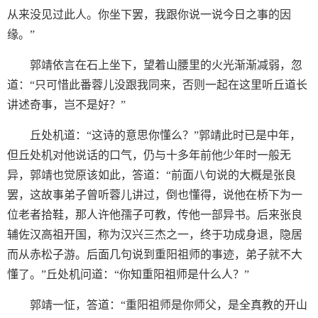
从来没见过此人。你坐下罢，我跟你说一说今日之事的因
缘。”
郭靖依言在石上坐下，望着山腰里的火光渐渐减弱，忽
道：“只可惜此番蓉儿没跟我同来，否则一起在这里听丘道长
讲述奇事，岂不是好？”
丘处机道：“这诗的意思你懂么？”郭靖此时已是中年，
但丘处机对他说话的口气，仍与十多年前他少年时一般无
异，郭靖也觉原该如此，答道：“前面八句说的大概是张良
罢，这故事弟子曾听蓉儿讲过，倒也懂得，说他在桥下为一
位老者拾鞋，那人许他孺子可教，传他一部异书。后来张良
辅佐汉高祖开国，称为汉兴三杰之一，终于功成身退，隐居
而从赤松子游。后面几句说到重阳祖师的事迹，弟子就不大
懂了。”丘处机问道：“你知重阳祖师是什么人？”
郭靖一怔，答道：“重阳祖师是你师父，是全真教的开山