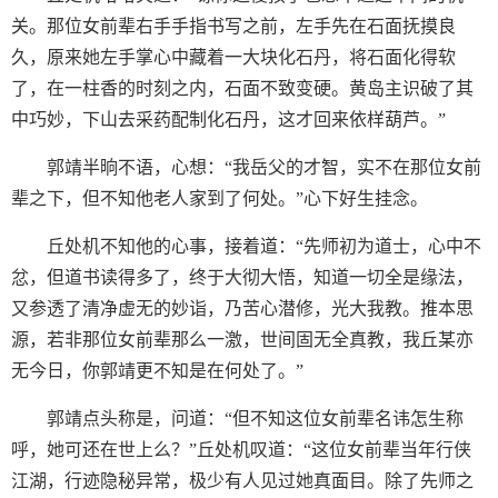
关。那位女前辈右手手指书写之前，左手先在石面抚摸良
久，原来她左手掌心中藏着一大块化石丹，将石面化得软
了，在一柱香的时刻之内，石面不致变硬。黄岛主识破了其
中巧妙，下山去采药配制化石丹，这才回来依样葫芦。”
郭靖半晌不语，心想：“我岳父的才智，实不在那位女前
辈之下，但不知他老人家到了何处。”心下好生挂念。
丘处机不知他的心事，接着道：“先师初为道士，心中不
忿，但道书读得多了，终于大彻大悟，知道一切全是缘法，
又参透了清净虚无的妙诣，乃苦心潜修，光大我教。推本思
源，若非那位女前辈那么一激，世间固无全真教，我丘某亦
无今日，你郭靖更不知是在何处了。”
郭靖点头称是，问道：“但不知这位女前辈名讳怎生称
呼，她可还在世上么？”丘处机叹道：“这位女前辈当年行侠
江湖，行迹隐秘异常，极少有人见过她真面目。除了先师之