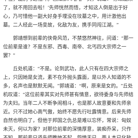
了，就不用回去啦！’先师恍然而悟，才知这人倒是出于好
心，乃可惜他一副大好身手埋没在坟墓之中，用计激他出
墓。二人经此一场变故，化敌为友，携手同闯江湖。”
郭靖想到前辈的侠骨风范，不禁悠然神往，问道：“那一
位前辈是谁？不是东邪、西毒、南帝、北丐四大宗师之一
罢？”
丘处机道：“不是。论到武功，此人只有在四大宗师之
上，只因她是女流，素不在外抛头露面，是以外人知道的不
多，名声也是默默无闻。”郭靖道：“啊，原来是女的。”丘处
机叹道：“这位前辈其实对先师甚有情意，欲待委身与先师结
为夫妇。当年二人不断争闹相斗，也是那人故意要和先师亲
近。只不过她心高气傲，始终不愿先行吐露情意。后来先师
自然也明白了，但他于邦国之仇总是难以忘怀，常说：匈奴
未灭，何以为家？对那位前辈的深情厚意，装痴乔呆，只作
不知。那前辈只道先师瞧她不起，怨愤无已。两人本已化敌