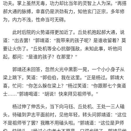
功夫。掌上虽然无毒，功力却比当年的灵智上人为深。”再搭
郝大通的脉搏，幸喜仍是洪劲有力，知他玄门正宗，多年修
为，内力不浅，性命当可无碍。
此时后院的火势逼得更加近了。丘处机抱起郝大通，说
道：“出去罢！”郭靖道：“我带来的孩子呢？是谁收留着？莫
要让火伤了。”丘处机等全心抗御强敌，未知此事，听他问
起，都问：“是谁的孩子？在那里？”
郭靖还未回答，忽然火光中黑影一晃，一个小小身子从
梁上跳下，笑道：“郭伯伯，我在这里。”正是杨过。郭靖大
喜，忙问：“你怎么躲在梁上？”杨过笑道：“你跟那七个臭道
士……”郭靖喝道：“胡说！快来拜见祖师爷。”
杨过伸了伸舌头，当下向马钰、丘处机、王处一三人磕
头，待磕到尹志平面前时，见他年轻，转头问郭靖道：“这位
不是祖师爷了罢？我瞧不用磕头啦。”郭靖道：“这位是尹师