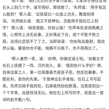
“那人道：‘咱们文比的法子甚为容易。大家用手指在这块
石头上刻几个字，谁写得好，那就胜了。’先师道：‘用手指怎
么能刻？’那人道：‘这就是比一比指上功夫，瞧谁刻得
深。’先师摇头道：‘我又不是神仙，怎能用手指在石上刻
字？’那人道：‘倘若我能，你就认输？’先师本处进退两难之
境，心想世上决无此事，正好乘此下台，成个不胜不败之
局，这场比武就不了了之，当即说道：‘你如有此能耐，我自
然认输。要是你也不能，咱俩不分高下，也不用再比了。’
“那人凄然一笑，道：‘好啊，你做定道士啦。’说着左手
在石上抚摸了一阵，沉吟良久，道：‘我刻些什么字好？嗯，
自来出家之人，第一位英雄豪杰是张子房。他反抗暴秦，不
图名利，是你的先辈。’于是伸出右手食指，在石上书写起
来。先师见她手指到处，石屑竟然纷纷跌落，当真是刻出一
个个字来，自是惊讶无比。她在石上所写的字，就是这一首
诗的前半截八句。