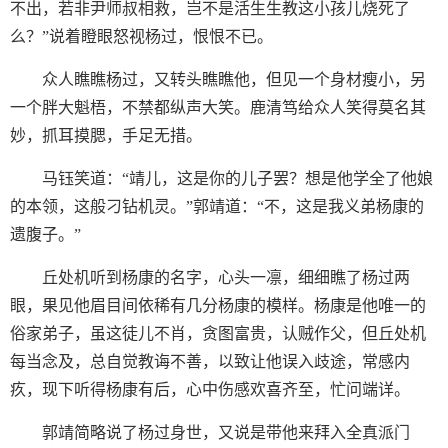
不出，若非尹师叔相救，岂不是活生生教这小孩儿烧死了
么？”说着瞪眼怒视杨过，恨恨不已。
众人瞧瞧杨过，又转头瞧瞧他，但见一个身材瘦小，另
一个胖大魁梧，不禁都纵声大笑。鹿清笃给众人笑得莫名其
妙，抓耳摸腮，手足无措。
马钰笑道：“靖儿，这是你的儿子罢？想是他学全了他娘
的本领，这般刁钻机灵。”郭靖道：“不，这是我义弟杨康的
遗腹子。”
丘处机听到杨康的名字，心头一凛，细细瞧了杨过两
眼，果见他眉目间依稀有几分杨康的模样。杨康是他唯一的
俗家弟子，虽这徒儿不肖，贪图富贵，认贼作父，但丘处机
每当念及，总自觉教诲不善，以致让他误入歧途，常感内
疚，现下听得杨康有后，心中伤感欢喜齐至，忙问端详。
郭靖简略说了杨过身世，又说是带他来拜入全真派门