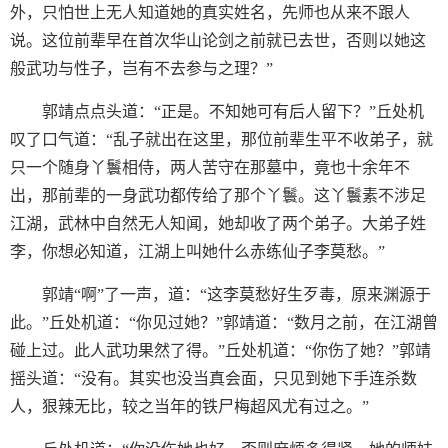
外，只怕世上无人知道她的真实姓名，先师也从来不跟人
说。这位前辈早在首次华山论剑之前就已去世，否则以她这
般武功与性子，岂有不去参与之理？”
郭靖点点头道：“正是。不知她可有后人留下？”丘处机
叹了口气道：“乱子就出在这里，那位前辈生平不收弟子，就
只一个随身丫鬟相侍，两人苦守在那墓中，竟也十余年不
出，那前辈的一身武功都传给了那个丫鬟。这丫鬟素不涉足
江湖，武林中自然无人知闻，她却收了两个弟子。大弟子姓
李，你想必知道，江湖上叫她什么赤练仙子李莫愁。”
郭靖“啊”了一声，道：“这李莫愁好生歹毒，原来渊源于
此。”丘处机道：“你见过她？”郭靖道：“数月之前，在江湖曾
碰上过。此人武功果然了得。”丘处机道：“你伤了她？”郭靖
摇头道：“没有。其实也没当真会面，只见到她下手连杀数
人，狠辣无比，较之当年的铁尸梅超风尤有过之。”