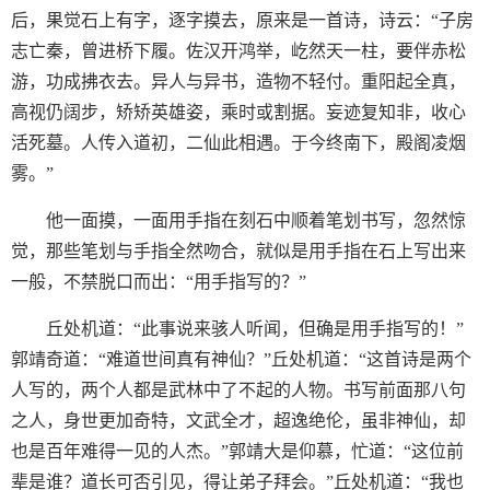
后，果觉石上有字，逐字摸去，原来是一首诗，诗云：“子房
志亡秦，曾进桥下履。佐汉开鸿举，屹然天一柱，要伴赤松
游，功成拂衣去。异人与异书，造物不轻付。重阳起全真，
高视仍阔步，矫矫英雄姿，乘时或割据。妄迹复知非，收心
活死墓。人传入道初，二仙此相遇。于今终南下，殿阁凌烟
雾。”
他一面摸，一面用手指在刻石中顺着笔划书写，忽然惊
觉，那些笔划与手指全然吻合，就似是用手指在石上写出来
一般，不禁脱口而出：“用手指写的？”
丘处机道：“此事说来骇人听闻，但确是用手指写的！”
郭靖奇道：“难道世间真有神仙？”丘处机道：“这首诗是两个
人写的，两个人都是武林中了不起的人物。书写前面那八句
之人，身世更加奇特，文武全才，超逸绝伦，虽非神仙，却
也是百年难得一见的人杰。”郭靖大是仰慕，忙道：“这位前
辈是谁？道长可否引见，得让弟子拜会。”丘处机道：“我也