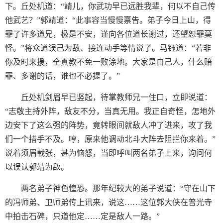
下。丘处机道：“靖儿，你武功早已远胜我辈，何以不自己传
他武艺？”郭靖道：“此事容当慢慢禀告。弟子今日上山，得
罪了许多道兄，极是不安，谨向各位道长谢过，还望恕罪莫
怪。”将众道误己为敌、接连动手等情说了。马钰道：“若非
你及时来援，全真教不免一败涂地。大家是自己人，什么赔
罪、多谢的话，谁也不必提了。”
丘处机剑眉早已竖起，待掌教师兄一住口，立即说道：
“志敬主持外阵，敌友不分，当真无用。我正自奇怪，怎地外
边安下了这么强的阵势，竟转眼间就敌人冲了进来，攻了我
们一个措手不及。哼，原来他调动北斗大阵去阻拦你来着。”
说着须眉戟张，甚为恼怒，当即呼叫两名弟子上来，询问何
以误认郭靖为敌。
两名弟子神色惶恐。那年纪较大的弟子说道：“守在山下
的冯师弟、卫师弟传上讯来，说这……这位郭大侠在普光寺
中拍击石碑，只道他定……定是敌人一路。”