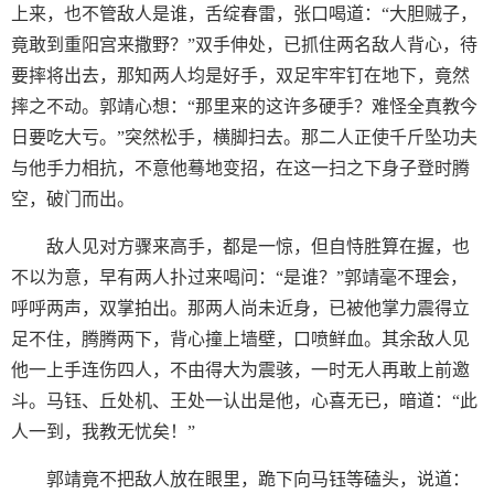
上来，也不管敌人是谁，舌绽春雷，张口喝道：“大胆贼子，
竟敢到重阳宫来撒野？”双手伸处，已抓住两名敌人背心，待
要摔将出去，那知两人均是好手，双足牢牢钉在地下，竟然
摔之不动。郭靖心想：“那里来的这许多硬手？难怪全真教今
日要吃大亏。”突然松手，横脚扫去。那二人正使千斤坠功夫
与他手力相抗，不意他蓦地变招，在这一扫之下身子登时腾
空，破门而出。
敌人见对方骤来高手，都是一惊，但自恃胜算在握，也
不以为意，早有两人扑过来喝问：“是谁？”郭靖毫不理会，
呼呼两声，双掌拍出。那两人尚未近身，已被他掌力震得立
足不住，腾腾两下，背心撞上墙壁，口喷鲜血。其余敌人见
他一上手连伤四人，不由得大为震骇，一时无人再敢上前邀
斗。马钰、丘处机、王处一认出是他，心喜无已，暗道：“此
人一到，我教无忧矣！”
郭靖竟不把敌人放在眼里，跪下向马钰等磕头，说道：