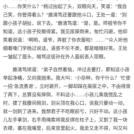
小……你笑什么？”杨过抬起了头，双眼向天，笑道：“我自
己笑，你管得着么？”鹿清笃还要跟他斗口，王处一道：“别
跟小孩子胡扯，说下去。”鹿清笃道：“是，是。师祖爷你不
知道，这小孩子狡猾得紧。我见尿屎倒来，匆忙闪避，他却
笑着说道：‘啊哟，道爷，弄脏了你衣服啦！……’”众人听他
细着嗓门学杨过说话，语音不伦不类，都是暗暗好笑。王处
一皱起了眉头，暗骂这徒孙在外人面前丢人现眼。
鹿清笃续道：“弟子自然着恼，冲过去要打，那知这小孩
举起净桶，又向我抛来。我大叫：‘小杂种，你干什么？’忙使
一招‘急流勇退’，立时避开，一脚却踩在屎尿之中，不由得滑
了两下，总算没有摔倒，不料这小……小孩儿乘我慌乱之
时，拔了我腰间佩剑，剑尖顶在我心口，说我只要动一动，
就一剑刺了进来。我想君子不吃眼前亏，只好不动。这小孩
儿左手拿剑，右手用绳索将我反绑在柱子上，又割了我一块
衣襟，塞在我嘴里，后来宫里起火，我走又走不得，叫又叫