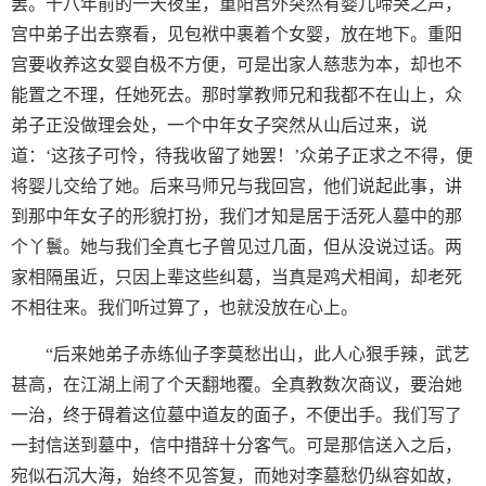
罢。十八年前的一天夜里，重阳宫外突然有婴儿啼哭之声，
宫中弟子出去察看，见包袱中裹着个女婴，放在地下。重阳
宫要收养这女婴自极不方便，可是出家人慈悲为本，却也不
能置之不理，任她死去。那时掌教师兄和我都不在山上，众
弟子正没做理会处，一个中年女子突然从山后过来，说
道：‘这孩子可怜，待我收留了她罢！’众弟子正求之不得，便
将婴儿交给了她。后来马师兄与我回宫，他们说起此事，讲
到那中年女子的形貌打扮，我们才知是居于活死人墓中的那
个丫鬟。她与我们全真七子曾见过几面，但从没说过话。两
家相隔虽近，只因上辈这些纠葛，当真是鸡犬相闻，却老死
不相往来。我们听过算了，也就没放在心上。
“后来她弟子赤练仙子李莫愁出山，此人心狠手辣，武艺
甚高，在江湖上闹了个天翻地覆。全真教数次商议，要治她
一治，终于碍着这位墓中道友的面子，不便出手。我们写了
一封信送到墓中，信中措辞十分客气。可是那信送入之后，
宛似石沉大海，始终不见答复，而她对李墓愁仍纵容如故，