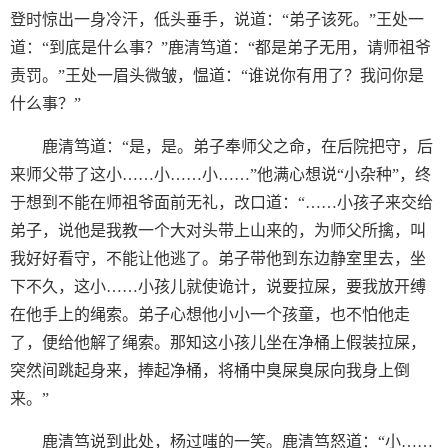
登时惊出一身冷汗，低头垂手，说道：“弟子该死。”王处一
道：“到底是什么事？”鹿清笃道：“都是弟子无用，请师祖爷
责罚。”王处一眉头微皱，愠道：“谁说你有用了？我问你是
什么事？”
鹿清笃道：“是，是。弟子奉师父之命，在后院把守，后
来师父带了这小……小……小……”他满心想说“小杂种”，终
于想到不能在师祖爷面前无礼，改口道：“……小孩子来交给
弟子，说他是我教一个大对头带上山来的，为师父所擒，叫
我好好看守，不能让他逃了。弟子带他到东边静室里去，坐
下不久，这小……小孩儿就使诡计，说要拉屎，要我放开缚
在他手上的绳索。弟子心想他小小一个孩童，也不怕他走
了，便给他解了绳索。那知这小孩儿坐在净桶上假装拉屎，
突然间跳起身来，捧起净桶，将桶中臭屎臭尿向我身上倒
来。”
鹿清笃说到此处，杨过嗤的一笑。鹿清笃怒道：“小……