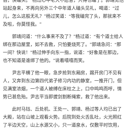
伯，快磕头。”杨过心中老大不愿意，只得也磕了。郭靖见他
站起身来，不再向另外三个中年道人磕头见礼，喝道：“过
儿，怎么这般无礼？”杨过笑道：“等我磕完了头，那就来不
及啦，你莫怪我。”
郭靖问道：“什么事来不及了？”杨过道：“有个道士给人
绑在那边屋里，如不去救，只怕要烧死了。”郭靖急问：“那
一间？快说！”杨过伸手向东一指，说道：“好象是在那边，
也不知道是谁绑了他的。”说着嘻嘻而笑。
尹志平横了他一眼，急步抢到东厢房，踢开房门不见有
人，又奔到东边第四代弟子修习内功的静室，一推开门，但
见满室浓烟，一个道人被缚在床柱之上，口中鸣鸣而呼，情
势已甚危殆。尹志平当即拔剑割断绳索，救了他出来。
此时马钰、丘处机、王处一、郭靖、杨过等人均已出了
大殿，站在山坡上观看火势。后院到处火舌乱吐，火光照红
了半边天空，山上水源又小，只一道泉水，仅敷平时饮用，