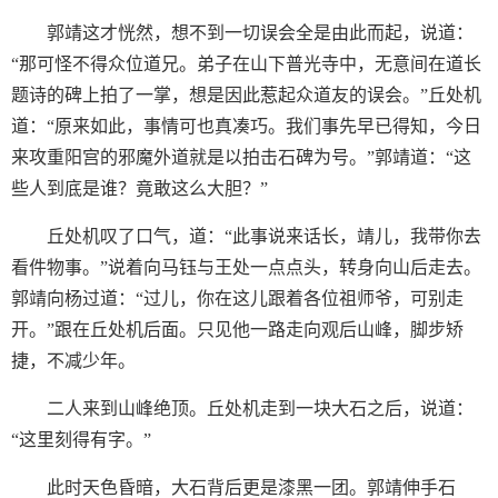
郭靖这才恍然，想不到一切误会全是由此而起，说道：
“那可怪不得众位道兄。弟子在山下普光寺中，无意间在道长
题诗的碑上拍了一掌，想是因此惹起众道友的误会。”丘处机
道：“原来如此，事情可也真凑巧。我们事先早已得知，今日
来攻重阳宫的邪魔外道就是以拍击石碑为号。”郭靖道：“这
些人到底是谁？竟敢这么大胆？”
丘处机叹了口气，道：“此事说来话长，靖儿，我带你去
看件物事。”说着向马钰与王处一点点头，转身向山后走去。
郭靖向杨过道：“过儿，你在这儿跟着各位祖师爷，可别走
开。”跟在丘处机后面。只见他一路走向观后山峰，脚步矫
捷，不减少年。
二人来到山峰绝顶。丘处机走到一块大石之后，说道：
“这里刻得有字。”
此时天色昏暗，大石背后更是漆黑一团。郭靖伸手石