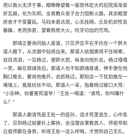
用以救火无济于事，眼睁睁望着一座崇伟宏大的后院渐渐梁
折瓦崩，化为灰烬。全真教众弟子合力阻断火路，其余殿堂
房舍才不受蔓延。马钰本甚达观，心无挂碍。丘处机却性急
暴躁，老而弥甚，望着熊熊大火，咬牙切齿的咒骂。
郭靖正要询问敌人是谁，只见尹志平右手托在一个胖大
道人腋下，从浓烟中钻将出来。那道人给烟熏得不住咳嗽，
双目流泪，一见杨过，便即大怒，纵身向他扑去。杨过嘻嘻
一笑，躲在郭靖背后。那道人也不知郭靖是谁，伸手便在他
胸口推去，要将他推开，去抓杨过。那知这一下犹如推在一
堵墙上，竟是纹丝不动。那道人一呆，指着杨过破口大骂：
“小杂种，你要害死道爷！”王处一喝道：“清笃，你叫嚷什
么？”
那道人鹿清笃是王处一的徒孙，适才死里逃生，心中急
了，见到杨过就要扑上厮拚，全没理会掌教真人、师祖爷和
丘祖师都在身旁，听得王处一这么呼喝，才想到自己无礼，