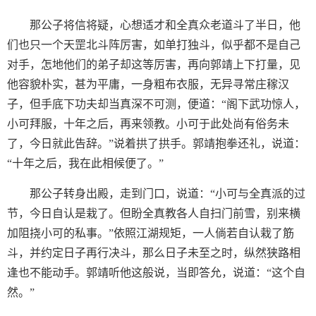
那公子将信将疑，心想适才和全真众老道斗了半日，他
们也只一个天罡北斗阵厉害，如单打独斗，似乎都不是自己
对手，怎地他们的弟子却这等厉害，再向郭靖上下打量，见
他容貌朴实，甚为平庸，一身粗布衣服，无异寻常庄稼汉
子，但手底下功夫却当真深不可测，便道：“阁下武功惊人，
小可拜服，十年之后，再来领教。小可于此处尚有俗务未
了，今日就此告辞。”说着拱了拱手。郭靖抱拳还礼，说道：
“十年之后，我在此相候便了。”
那公子转身出殿，走到门口，说道：“小可与全真派的过
节，今日自认是栽了。但盼全真教各人自扫门前雪，别来横
加阻挠小可的私事。”依照江湖规矩，一人倘若自认栽了筋
斗，并约定日子再行决斗，那么日子未至之时，纵然狭路相
逢也不能动手。郭靖听他这般说，当即答允，说道：“这个自
然。”