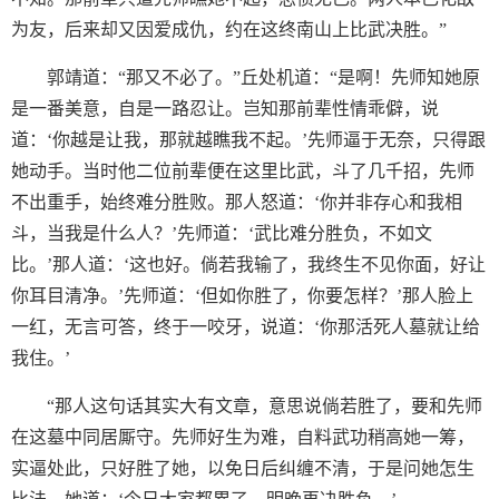
为友，后来却又因爱成仇，约在这终南山上比武决胜。”
郭靖道：“那又不必了。”丘处机道：“是啊！先师知她原
是一番美意，自是一路忍让。岂知那前辈性情乖僻，说
道：‘你越是让我，那就越瞧我不起。’先师逼于无奈，只得跟
她动手。当时他二位前辈便在这里比武，斗了几千招，先师
不出重手，始终难分胜败。那人怒道：‘你并非存心和我相
斗，当我是什么人？’先师道：‘武比难分胜负，不如文
比。’那人道：‘这也好。倘若我输了，我终生不见你面，好让
你耳目清净。’先师道：‘但如你胜了，你要怎样？’那人脸上
一红，无言可答，终于一咬牙，说道：‘你那活死人墓就让给
我住。’
“那人这句话其实大有文章，意思说倘若胜了，要和先师
在这墓中同居厮守。先师好生为难，自料武功稍高她一筹，
实逼处此，只好胜了她，以免日后纠缠不清，于是问她怎生