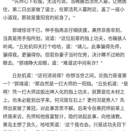
“先师心下钦服，无话可说，当晚搬出活死人墓，让她居
住，第二日出家做了道士，在那活死人墓附近，盖了一座小
小道观，那就是重阳宫的前身了。”
郭靖惊讶不已，伸手指再去仔细抚摸，果然非凿非刻，
当真是用手指所划，说道：“这位前辈的指上功夫，也确骇人
听闻。”丘处机仰天打个哈哈，道：“靖儿，此事骗得先师，
骗得我，更骗得你。但若你妻子当时在旁，决计瞒不过她的
眼去。”郭靖睁大双眼，道：“难道这中间有诈？”
丘处机道：“这何消说得？你想当世之间，论指力是谁第
一？”郭靖道：“那自然是一灯大师的一阳指。”丘处机道：“是
啊！凭一灯大师这般出神入化的指上功夫，就算是在木材之
上，也未必能划出字来，何况是在石上？更何况是旁人？先
师出家做了黄冠，对此事苦思不解。后来令岳黄药师前辈上
终南来访，先师知他极富智计，隐约说起此事，向他请教。
黄岛主想了良久，哈哈笑道：‘这个我也会。只是这功夫目下