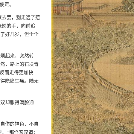
西便走。
家去罢，别走远了惹
表姊的手，向前追
大了好几岁，但个个
耐烦起来，突然转
飒然，路上的石块青
，反而走得更加快
撞得隐隐生痛。陆无
无双却胀得满脸通
怜自伤的神色，不自
吃。”那怪客叹道：