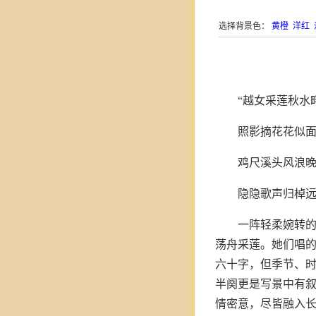
选择背景色：
黄橙
洋红
“越女采莲秋水
照影摘花花似
鸡尺溪头风浪
隐隐歌声归棹远
一阵轻柔婉转
荡舟采莲。她们唱的
六十字，但季节、
半阕更是写景中有
情密意，尽皆融入