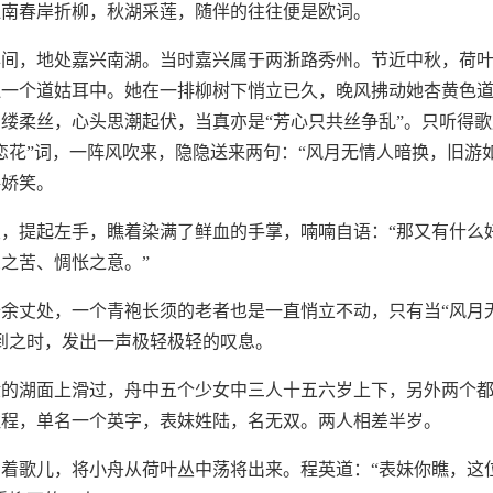
江南春岸折柳，秋湖采莲，随伴的往往便是欧词。
年间，地处嘉兴南湖。当时嘉兴属于两浙路秀州。节近中秋，荷
边一个道姑耳中。她在一排柳树下悄立已久，晚风拂动她杏黄色
缕柔丝，心头思潮起伏，当真亦是“芳心只共丝争乱”。只听得
恋花”词，一阵风吹来，隐隐送来两句：“风月无情人暗换，旧游
格娇笑。
，提起左手，瞧着染满了鲜血的手掌，喃喃自语：“那又有什么
之苦、惆怅之意。”
余丈处，一个青袍长须的老者也是一直悄立不动，只有当“风月
到之时，发出一声极轻极轻的叹息。
般的湖面上滑过，舟中五个少女中三人十五六岁上下，另外两个
姓程，单名一个英字，表妹姓陆，名无双。两人相差半岁。
着歌儿，将小舟从荷叶丛中荡将出来。程英道：“表妹你瞧，这