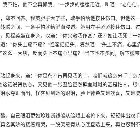
，我不怕，他不会再抓我。”一步步的缓缓走近，叫道：“老伯伯
声，却不回答。程英胆子大了些，取手帕给他按住伤口。但他这
，转瞬之间，一条手帕就给鲜血浸透。她用左手紧紧按住伤口，
，见程英坐在身旁，叹道：“你又救我作甚？还不如让我死了干
道：“你头上痛不痛？”怪客摇摇头，凄然道：“头上不痛，心里
了这么一大块，反而头上不痛心里痛？”当下也不多问，解下腰
站起身来，道：“你是永不肯再见我的了，咱们就这么分手了么
他这话说得伤心，又见他一张丑脸虽然鲜血斑斑的甚是怕人，眼
道泪水夺眶而出。怪客见到她的眼泪，脸上神色又是欢喜，又是
心酸，自己眼泪更如珍珠断线般从脸颊上滚将下来，轻轻伸出双
人莫名其妙的搂着痛哭，一股笑意竟从心底直透上来，再也忍耐