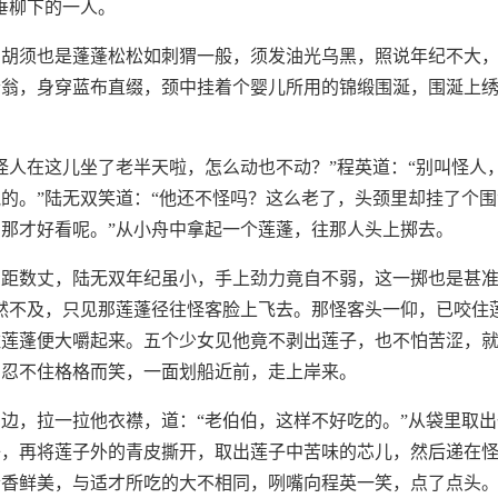
垂柳下的一人。
，胡须也是蓬蓬松松如刺猬一般，须发油光乌黑，照说年纪不大
老翁，身穿蓝布直缀，颈中挂着个婴儿所用的锦缎围涎，围涎上
怪人在这儿坐了老半天啦，怎么动也不动？”程英道：“别叫怪人，
的。”陆无双笑道：“他还不怪吗？这么老了，头颈里却挂了个
那才好看呢。”从小舟中拿起一个莲蓬，往那人头上掷去。
距数丈，陆无双年纪虽小，手上劲力竟自不弱，这一掷也是甚准
然不及，只见那莲蓬径往怪客脸上飞去。那怪客头一仰，已咬住
住莲蓬便大嚼起来。五个少女见他竟不剥出莲子，也不怕苦涩，
，忍不住格格而笑，一面划船近前，走上岸来。
边，拉一拉他衣襟，道：“老伯伯，这样不好吃的。”从袋里取
子，再将莲子外的青皮撕开，取出莲子中苦味的芯儿，然后递在
清香鲜美，与适才所吃的大不相同，咧嘴向程英一笑，点了点头