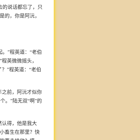
去的说话都忘了，只
，是的，你是阿沅，
。”程英道：“老伯
”程英微微摇头，
？”程英道：“老伯
年之前，阿沅才似你
。”陆无双“啊”的
然认得，他是我大
这小畜生在那里？快