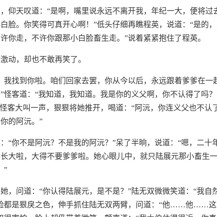
，仰天叹道：“是啊，嘴里说永远不离开我，年纪一大，便将过
白脸。你笑得可真开心啊！”低头仔细再瞧程英，说道：“是的
许你走，不许你跟那小白脸畜生走。”说着紧紧抱住了程英。
情激动，却也不敢再笑了。
，我找到你啦。咱们回家去罢，你从今以后，永远跟着爹爹在一起
”怪客道：“我知道，我知道。我是你的义父啊，你不认得了吗？
”怪客大叫一声，狠狠将她推开，喝道：“阿沅，你连义父也不认了
你的阿沅。”
：“你不是阿沅？不是我的阿沅？”呆了半晌，说道：“嗯，二十
长大啦，大得不要爹爹啦。她心眼儿中，就只陆展元那小畜生一个
？”
她，问道：“你认得陆展元，是不是？”陆无双微微笑道：“我自
脸都是狠戾之色，伸手抓住陆无双两臂，问道：“他……他……