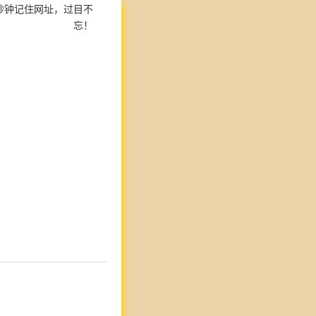
秒钟记住网址，过目不
忘！