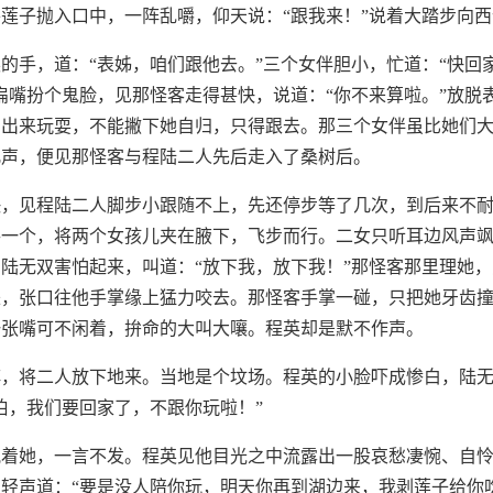
莲子抛入口中，一阵乱嚼，仰天说：“跟我来！”说着大踏步向
的手，道：“表姊，咱们跟他去。”三个女伴胆小，忙道：“快回
扁嘴扮个鬼脸，见那怪客走得甚快，说道：“你不来算啦。”放脱
同出来玩耍，不能撇下她自归，只得跟去。那三个女伴虽比她们
几声，便见那怪客与程陆二人先后走入了桑树后。
快，见程陆二人脚步小跟随不上，先还停步等了几次，到后来不
手一个，将两个女孩儿夹在腋下，飞步而行。二女只听耳边风声
陆无双害怕起来，叫道：“放下我，放下我！”那怪客那里理她
来，张口往他手掌缘上猛力咬去。那怪客手掌一碰，只把她牙齿
一张嘴可不闲着，拚命的大叫大嚷。程英却是默不作声。
阵，将二人放下地来。当地是个坟场。程英的小脸吓成惨白，陆
伯，我们要回家了，不跟你玩啦！”
视着她，一言不发。程英见他目光之中流露出一股哀愁凄惋、自
轻声道：“要是没人陪你玩，明天你再到湖边来，我剥莲子给你