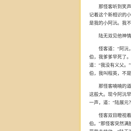
那怪客听到笑声
记着这个新相识的小
是我的小阿沅。我不
陆无双见他神
怪客道：“阿沅
伯，我爹爹早死了。
道：“我没有义父。
伯，我叫程英，不是
那怪客喃喃的道
这般大。现今阿沅早
一声，道：“陆展元
怪客双目瞪视着
伯。”那怪客突然满