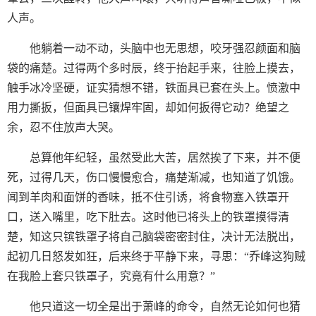
人声。
他躺着一动不动，头脑中也无思想，咬牙强忍颜面和脑
袋的痛楚。过得两个多时辰，终于抬起手来，往脸上摸去，
触手冰冷坚硬，证实猜想不错，铁面具已套在头上。愤激中
用力撕扳，但面具已镶焊牢固，却如何扳得它动？绝望之
余，忍不住放声大哭。
总算他年纪轻，虽然受此大苦，居然挨了下来，并不便
死，过得几天，伤口慢慢愈合，痛楚渐减，也知道了饥饿。
闻到羊肉和面饼的香味，抵不住引诱，将食物塞入铁罩开
口，送入嘴里，吃下肚去。这时他已将头上的铁罩摸得清
楚，知这只镔铁罩子将自己脑袋密密封住，决计无法脱出，
起初几日怒发如狂，后来终于平静下来，寻思：“乔峰这狗贼
在我脸上套只铁罩子，究竟有什么用意？”
他只道这一切全是出于萧峰的命令，自然无论如何也猜