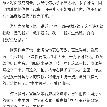
命人将你砍成肉酱。我见你这小子不算太坏，杀了可惜，因
此瞒着他将你藏了起来。可是萧大王如撞到了你，你还有命
么？连我也担代了好大干系。”
游坦之恍然大悟，说道：“啊，原来姑娘铸了这个铁面给
我戴，是为我好，救了我命。我……我好生感激，真的……
我好生感激。”
阿紫作弄了他，更骗得他衷心感激，甚是得意，微笑
道：“所以啊，下次你要是见到萧大王，千万不可说话，以免
给他听出声音。他如认出是你，哼，哼！这么一拉，将你左
臂拉了下来，再这么一扯，将你右臂撕了下来。室里，你去
给他换一身契丹人的衣衫，将他身上洗一洗，满身血腥气
的，难闻死了。”室里答应，带着他出去。
过不多时，室里又带着游坦之进来，已给他换上契丹人
的衣衫。室里为了讨阿紫欢喜，故意将他打扮得花花绿绿，