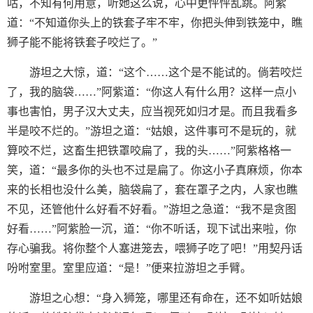
咕，不知有何用意，听她这么说，心中更怦怦乱跳。阿紫
道：“不知道你头上的铁套子牢不牢，你把头伸到铁笼中，瞧
狮子能不能将铁套子咬烂了。”
游坦之大惊，道：“这个……这个是不能试的。倘若咬烂
了，我的脑袋……”阿紫道：“你这人有什么用？这样一点小
事也害怕，男子汉大丈夫，应当视死如归才是。而且我看多
半是咬不烂的。”游坦之道：“姑娘，这件事可不是玩的，就
算咬不烂，这畜生把铁罩咬扁了，我的头……”阿紫格格一
笑，道：“最多你的头也不过是扁了。你这小子真麻烦，你本
来的长相也没什么美，脑袋扁了，套在罩子之内，人家也瞧
不见，还管他什么好看不好看。”游坦之急道：“我不是贪图
好看……”阿紫脸一沉，道：“你不听话，现下试出来啦，你
存心骗我。将你整个人塞进笼去，喂狮子吃了吧！”用契丹话
吩咐室里。室里应道：“是！”便来拉游坦之手臂。
游坦之心想：“身入狮笼，哪里还有命在，还不如听姑娘