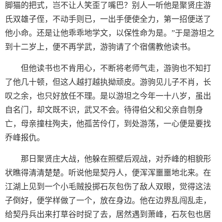
脚猫的把式，岂不让人笑歪了嘴巴？别人一听他是聚贤庄游
氏双雄子侄，不动手则已，一出手便使全力，第一招便送了
他小命。还是让他乖乖地学文，以保性命为是。”于是游坦之
到十二岁上，便不再学武，游驹请了个宿儒教他读书。
但他读书也不肯用心，不断将老师气走，游驹也不知打
了他几十顿，但这人越打越执拗顽皮。游驹见儿子不肖，长
叹之余，也只好放任不理。是以游坦之今年一十八岁，虽出
自名门，却文既不识，武又不会。待得伯父和父亲自刎身
亡，母亲撞柱殉夫，他孤苦伶仃，到处游荡，一心便是要找
乔峰报仇。
那日聚贤庄大战，他躲在照壁后观战，对乔峰的相貌形
状瞧得清清楚楚。听说他是契丹人，便浑浑噩噩地北来。在
江湖上见到一个小毛贼投掷石灰包伤了敌人双眼，觉得这法
子倒好，便学样做了一个，放在身边。他在边界乱闯乱走，
给契丹兵出来打草谷时捉了去，居然遇到萧峰，石灰包也居