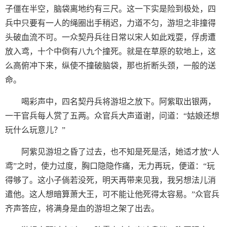
子僵在半空，脑袋离地约有三尺。这一下实是险到极处，四
兵中只要有一人的绳圈出手稍迟，力道不匀，游坦之非撞得
头破血流不可。一众契丹兵往日常以宋人如此戏耍，俘虏遭
放入鸢，十个中倒有八九个撞死。就是在草原的软地上，这
么高俯冲下来，纵使不撞破脑袋，那也折断头颈，一般的送
命。
喝彩声中，四名契丹兵将游坦之放下。阿紫取出银两，
一干官兵每人赏了五两。众官兵大声道谢，问道：“姑娘还想
玩什么玩意儿？”
阿紫见游坦之昏了过去，也不知是死是活，她适才放“人
鸢”之时，使力过度，胸口隐隐作痛，无力再玩，便道：“玩
得够了。这小子倘若没死，明天再带来见我，我另想法儿消
遣他。这人想暗算萧大王，可不能让他死得太容易。”众官兵
齐声答应，将满身是血的游坦之架了出去。