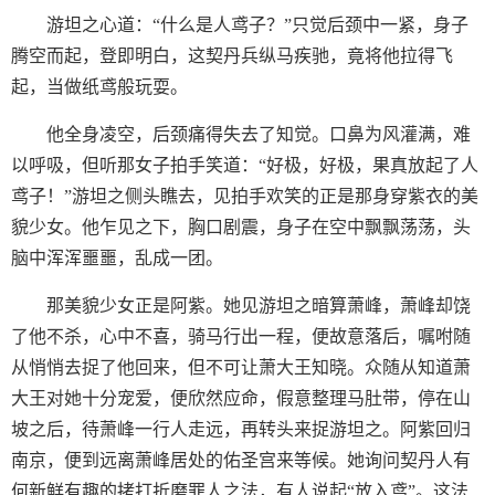
游坦之心道：“什么是人鸢子？”只觉后颈中一紧，身子
腾空而起，登即明白，这契丹兵纵马疾驰，竟将他拉得飞
起，当做纸鸢般玩耍。
他全身凌空，后颈痛得失去了知觉。口鼻为风灌满，难
以呼吸，但听那女子拍手笑道：“好极，好极，果真放起了人
鸢子！”游坦之侧头瞧去，见拍手欢笑的正是那身穿紫衣的美
貌少女。他乍见之下，胸口剧震，身子在空中飘飘荡荡，头
脑中浑浑噩噩，乱成一团。
那美貌少女正是阿紫。她见游坦之暗算萧峰，萧峰却饶
了他不杀，心中不喜，骑马行出一程，便故意落后，嘱咐随
从悄悄去捉了他回来，但不可让萧大王知晓。众随从知道萧
大王对她十分宠爱，便欣然应命，假意整理马肚带，停在山
坡之后，待萧峰一行人走远，再转头来捉游坦之。阿紫回归
南京，便到远离萧峰居处的佑圣宫来等候。她询问契丹人有
何新鲜有趣的拷打折磨罪人之法，有人说起“放入鸢”。这法