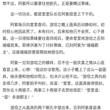
想不出，阿紫所以要罩住他脸孔，正是要瞒过萧峰。
这一切功夫，都是室里队长在阿紫授意之下干的。
阿紫每日向室里查问，游坦之戴上面具后动静如何，初
时担心他因此死了，未免扫兴，后来知他已不会死，心下甚
喜。这一日得知萧峰要往南郊阅兵，便命室里将游坦之召到
端福宫来。耶律洪基为了讨好萧峰，已封阿紫为“端福郡
主”，这座端福宫便是赐给她居住的。
阿紫一见到游坦之的模样，忍不住一股欢喜之情从心底
直冒上来，心想：“我这妙法管用。这小子戴上了这么一副面
具，姊夫便和他相对而立，也决计认他不出。”游坦之再向前
走得几步，阿紫拍手叫好，说道：“室里，这面具做得很好。
赏你五十两银子，再拿三十两银子去赏给铁匠！”室里道：
“是！多谢郡主！”
游坦之从面具的两个眼孔中望出来，见到阿紫喜容满