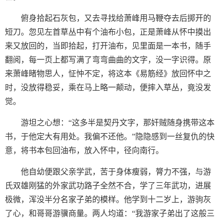
俯身拾起石灰包，又去寻找给萧峰用马鞭夺去后掷开的
短刀。忽见左首草丛中有个油布小包，正是萧峰从怀中摸出
来又放回的，当即拾起，打开油布，见里面是一本书，随手
翻阅，每一页上都写满了弯弯曲曲的文字，没一字识得。原
来萧峰睹物思人，怔忡不定，将这本《易筋经》放回怀中之
时，没放得稳妥，乘在马上略一颠动，便摔入草丛，竟没发
觉。
游坦之心想：“这多半是契丹文字，那奸贼随身携带这本
书，于他定大有用处。我偏不还他。”隐隐感到一丝复仇的快
意，将书本包回油布，放入怀中，径向南行。
他自幼便跟父亲学武，苦于身体瘦弱，膂力不强，与游
氏双雄刚猛的外家武功路子全然不合，学了三年武功，进展
极微，浑没半分名家子弟的模样。他学到十二岁上，游驹灰
了心，和哥哥游骥商量。两人均道：“我游家子弟出了这般三