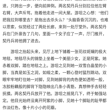
退，只跨出一步，便向前摔倒。两名契丹兵分别拉住他左臂
右臂，大声斥骂，拖着他走进一间大屋。游坦之心想：“他们
把我拉到哪里去？是拖出去杀头么？”头脑昏昏沉沉的，也难
以思索，似觉经过了两处长廊，来到一处厅堂外。两名契丹
兵在门外禀告了几句，里面一个女子应了一声，厅门推开，
契丹兵将他拥了进去。
游坦之抬起头来，见厅上地下铺着一张花纹斑斓的极大
地毯，地毯尽头的锦垫上坐着一个美丽少女，正是阿紫。她
赤着双脚，踏在地毯之上。游坦之见到她一双雪白晶莹的小
脚，当真是如玉之润，如缎之柔，一颗心登时猛烈跳动。双
眼牢牢地盯住她一对脚，见到她脚背的肉色便如透明一般，
冻胶粉藕般的脚背下隐隐映出几条小青筋，真想伸手去轻轻
抚摸。两名契丹兵放开了他。游坦之摇晃几下，终于勉强站
定。他目光始终没离开阿紫的小脚，见她十个脚趾的趾甲都
作淡红色，像十片小小的花瓣。