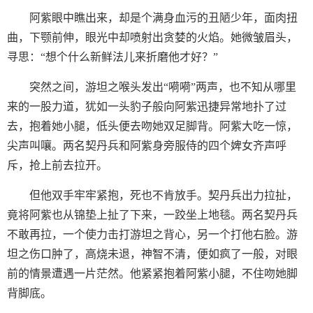
阿紫眼中瞧出来，却是个满身血污的丑陋少年，面肉扭
曲，下颚前伸，眼光中却喷射出贪婪的火焰。她微皱眉头，
寻思：“想个什么新鲜法儿来折磨他才好？”
突然之间，游坦之喉头发出“嗬嗬”两声，也不知从哪里
来的一股力道，犹如一头豹子般向阿紫迅捷异常地扑了过
去，抱着她小腿，低头便去吻她双足脚背。阿紫大吃一惊，
尖声叫嚷。两名契丹兵和阿紫身旁服侍的四个婢女齐声呼
斥，抢上前去拉开。
但他双手牢牢紧抱，死也不肯放手。契丹兵出力拉扯，
竟将阿紫也从锦垫上扯了下来，一跤坐上地毯。两名契丹兵
不敢再拉，一个使力击打游坦之背心，另一个打他右脸。游
坦之伤口肿了，高烧未退，神智不清，便如疯了一般，对眼
前的情景遭遇一片茫然。他紧紧抱着阿紫小腿，不住吻她脚
背脚底。