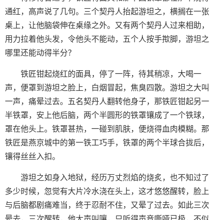
通红，高声说了几句。三个契丹人抬起游坦之，横搁在一张
桌上，让他脑袋伸在桌缘之外。又有两个契丹人过来相助，
用力拉着他头发，令他头不能动，五个人按手揿脚，游坦之
哪里还能动得半分？
铁匠钳起烧红的面具，停了一阵，待其稍凉，大喝一
声，便罩到游坦之脸上，白烟冒起，焦臭四散。游坦之大叫
一声，痛晕过去。五名契丹人翻转他身子，那铁匠钳起另一
半铁罩，安上他后脑，两个半圆形的铁罩镶成了一个铁球，
罩在他头上。铁罩甚热，一碰到肌肤，便烧得血肉模糊。那
铁匠是燕京城中的第一铁工巧手，铁罩的两个半球合拢后，
镶得丝丝入扣。
游坦之如身入地狱，经历万丈烈焰的烧炙，也不知过了
多少时候，忽觉有大片冷水浇在头上，这才悠悠醒转，脸上
与后脑都剧痛难当，终于忍耐不住，又晕了过去。如此三次
晕去，三次醒转，他大声叫嚷，只听得声音嘶哑已极，不似