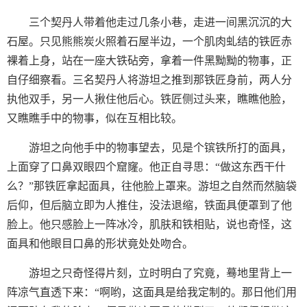
三个契丹人带着他走过几条小巷，走进一间黑沉沉的大
石屋。只见熊熊炭火照着石屋半边，一个肌肉虬结的铁匠赤
裸着上身，站在一座大铁砧旁，拿着一件黑黝黝的物事，正
自仔细察看。三名契丹人将游坦之推到那铁匠身前，两人分
执他双手，另一人揪住他后心。铁匠侧过头来，瞧瞧他脸，
又瞧瞧手中的物事，似在互相比较。
游坦之向他手中的物事望去，见是个镔铁所打的面具，
上面穿了口鼻双眼四个窟窿。他正自寻思：“做这东西干什
么？”那铁匠拿起面具，往他脸上罩来。游坦之自然而然脑袋
后仰，但后脑立即为人推住，没法退缩，铁面具便罩到了他
脸上。他只感脸上一阵冰冷，肌肤和铁相贴，说也奇怪，这
面具和他眼目口鼻的形状竟处处吻合。
游坦之只奇怪得片刻，立时明白了究竟，蓦地里背上一
阵凉气直透下来：“啊哟，这面具是给我定制的。那日他们用