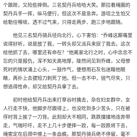
个踉跄，又险些摔倒。三名契丹兵哈哈大笑。那拉着绳圈的
契丹兵手一挥，纵马便行，但这次不是急奔。游坦之生怕又
给勒住喉咙，透不过气来，只得走两步、跑三步地跟随。
他见三名契丹骑兵径向北行，心下害怕：“乔峰这厮嘴里
说得好听，说是放了我，一转头却又派兵来捉了我去。这次
给他抓了去，哪里还有命在？”他离家北行之时，心中念念不
忘的只是报仇，浑不知天高地厚，陡然间见到乔峰，父母惨
死时的情状涌上心头，一鼓作气，便想用石灰包迷瞎他眼
睛，再扑上去拔短刀刺死了他。但一击不中，锐气尽失，只
想逃得性命，却又给契丹兵拿了去。
初时他给契丹兵出来打草谷时擒去，杂在妇女群中，女
人行走不快，他脚步尽跟得上，也没吃到多少苦头，只在被
俘时背上挨了一刀背。此刻却大不相同，跌跌撞撞地连奔带
走，气喘吁吁，走不上几十步便摔一跤，每一跤跌将下去，
绳索定在后颈中擦上一条血痕。那契丹骑兵绝不停留，毫不