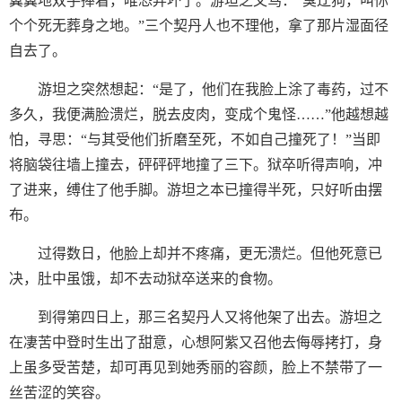
翼翼地双手捧着，唯恐弄坏了。游坦之又骂：“臭辽狗，叫你
个个死无葬身之地。”三个契丹人也不理他，拿了那片湿面径
自去了。
游坦之突然想起：“是了，他们在我脸上涂了毒药，过不
多久，我便满脸溃烂，脱去皮肉，变成个鬼怪……”他越想越
怕，寻思：“与其受他们折磨至死，不如自己撞死了！”当即
将脑袋往墙上撞去，砰砰砰地撞了三下。狱卒听得声响，冲
了进来，缚住了他手脚。游坦之本已撞得半死，只好听由摆
布。
过得数日，他脸上却并不疼痛，更无溃烂。但他死意已
决，肚中虽饿，却不去动狱卒送来的食物。
到得第四日上，那三名契丹人又将他架了出去。游坦之
在凄苦中登时生出了甜意，心想阿紫又召他去侮辱拷打，身
上虽多受苦楚，却可再见到她秀丽的容颜，脸上不禁带了一
丝苦涩的笑容。