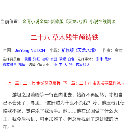
当前位置：
金庸小说全集
>
新修版《天龙八部》小说在线阅读
二十八 草木残生颅铸铁
官网：
JinYong.NET.CN
小说：
新修版《天龙八部》
作者：金庸
选择背景色：
黄橙
洋红
淡粉
水蓝
草绿
白色
选择字体：
宋体
黑体
微软雅黑
楷体
选择字体大小：
小
中
大
特
恢复默认
←上一章：二十七 金戈荡寇鏖兵
下一章：二十九 虫豸凝寒掌作冰→
游坦之见萧峰等一行直向北去，始终不再回转，才知自
己不会死了，寻思：“这奸贼为什么不杀我？哼，他压根儿便
瞧我不起，觉得杀了我污手。他……他在辽国做了什么大
王，我今后报仇，可更加难了。但总算找到了这奸贼的所
在。”