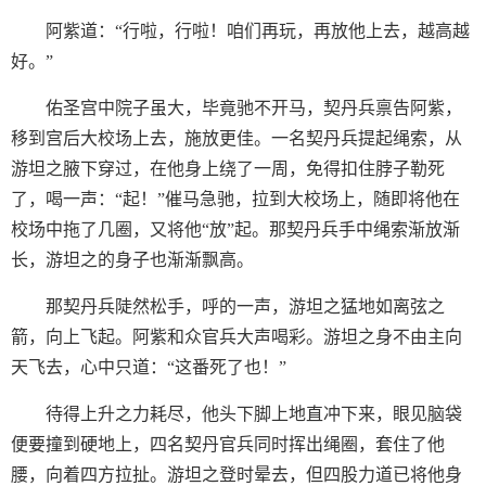
阿紫道：“行啦，行啦！咱们再玩，再放他上去，越高越
好。”
佑圣宫中院子虽大，毕竟驰不开马，契丹兵禀告阿紫，
移到宫后大校场上去，施放更佳。一名契丹兵提起绳索，从
游坦之腋下穿过，在他身上绕了一周，免得扣住脖子勒死
了，喝一声：“起！”催马急驰，拉到大校场上，随即将他在
校场中拖了几圈，又将他“放”起。那契丹兵手中绳索渐放渐
长，游坦之的身子也渐渐飘高。
那契丹兵陡然松手，呼的一声，游坦之猛地如离弦之
箭，向上飞起。阿紫和众官兵大声喝彩。游坦之身不由主向
天飞去，心中只道：“这番死了也！”
待得上升之力耗尽，他头下脚上地直冲下来，眼见脑袋
便要撞到硬地上，四名契丹官兵同时挥出绳圈，套住了他
腰，向着四方拉扯。游坦之登时晕去，但四股力道已将他身