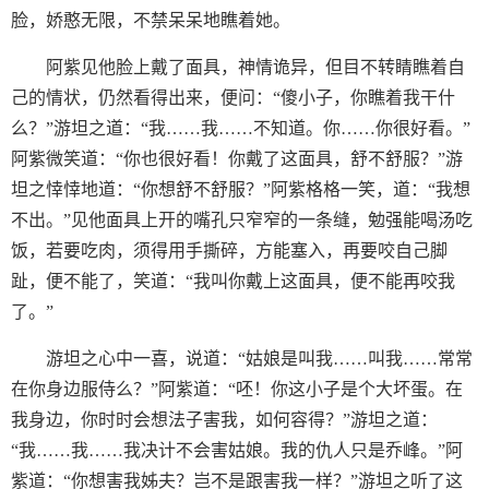
脸，娇憨无限，不禁呆呆地瞧着她。
阿紫见他脸上戴了面具，神情诡异，但目不转睛瞧着自
己的情状，仍然看得出来，便问：“傻小子，你瞧着我干什
么？”游坦之道：“我……我……不知道。你……你很好看。”
阿紫微笑道：“你也很好看！你戴了这面具，舒不舒服？”游
坦之悻悻地道：“你想舒不舒服？”阿紫格格一笑，道：“我想
不出。”见他面具上开的嘴孔只窄窄的一条缝，勉强能喝汤吃
饭，若要吃肉，须得用手撕碎，方能塞入，再要咬自己脚
趾，便不能了，笑道：“我叫你戴上这面具，便不能再咬我
了。”
游坦之心中一喜，说道：“姑娘是叫我……叫我……常常
在你身边服侍么？”阿紫道：“呸！你这小子是个大坏蛋。在
我身边，你时时会想法子害我，如何容得？”游坦之道：
“我……我……我决计不会害姑娘。我的仇人只是乔峰。”阿
紫道：“你想害我姊夫？岂不是跟害我一样？”游坦之听了这