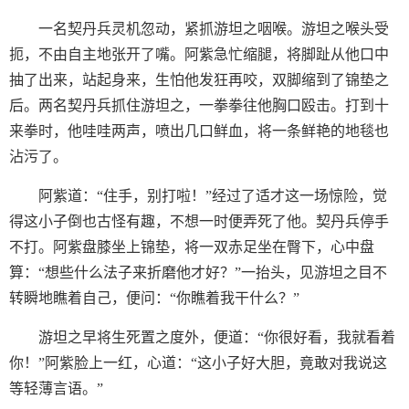
一名契丹兵灵机忽动，紧抓游坦之咽喉。游坦之喉头受
扼，不由自主地张开了嘴。阿紫急忙缩腿，将脚趾从他口中
抽了出来，站起身来，生怕他发狂再咬，双脚缩到了锦垫之
后。两名契丹兵抓住游坦之，一拳拳往他胸口殴击。打到十
来拳时，他哇哇两声，喷出几口鲜血，将一条鲜艳的地毯也
沾污了。
阿紫道：“住手，别打啦！”经过了适才这一场惊险，觉
得这小子倒也古怪有趣，不想一时便弄死了他。契丹兵停手
不打。阿紫盘膝坐上锦垫，将一双赤足坐在臀下，心中盘
算：“想些什么法子来折磨他才好？”一抬头，见游坦之目不
转瞬地瞧着自己，便问：“你瞧着我干什么？”
游坦之早将生死置之度外，便道：“你很好看，我就看着
你！”阿紫脸上一红，心道：“这小子好大胆，竟敢对我说这
等轻薄言语。”