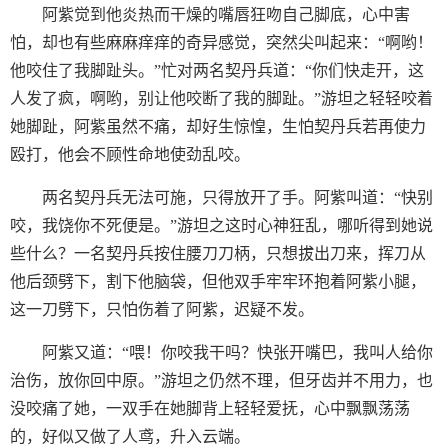
阿紫觉到他炎热而干燥的嘴唇狂吻自己脚底，心中害
怕，却也有些麻麻痒痒的奇异感觉，突然尖叫起来：“啊哟！
他咬住了我脚趾头。”忙对两名契丹兵道：“你们快走开，这
人发了疯，啊哟，别让他咬断了我的脚趾。”游坦之轻轻咬着
她脚趾，阿紫虽然不痛，却好生惊惶，生怕契丹兵若再使力
殴打，他会不顾性命地使劲乱咬。
两名契丹兵无法可施，只得放开了手。阿紫叫道：“快别
咬，我饶你不死便是。”游坦之这时心神狂乱，哪听得到她说
些什么？一名契丹兵按住腰刀刀柄，只想拔出刀来，挥刀从
他后颈劈下，割下他脑袋，但他双手牢牢环抱着阿紫小腿，
这一刀劈下，只怕伤着了阿紫，迟疑不发。
阿紫又道：“喂！你咬我干吗？快张开嘴巴，我叫人给你
治伤，放你回中原。”游坦之仍然不理，但牙齿并不用力，也
没咬痛了她，一双手在她脚背上轻轻爱抚，心中飘飘荡荡
的，好似又做了人鸢，升入云端。