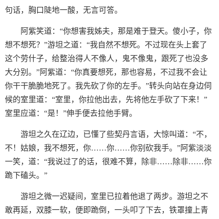
句话，胸口陡地一酸，无言可答。
阿紫笑道：“你想害我姊夫，那是难于登天。傻小子，你
想不想死？”游坦之道：“我自然不想死。不过现在头上套了
这个劳什子，给整治得人不像人，鬼不像鬼，跟死了也没多
大分别。”阿紫道：“你真要想死，那也容易，不过我不会让
你干干脆脆地死了。我先砍了你的左手。”转头向站在身边伺
候的室里道：“室里，你拉他出去，先将他左手砍了下来！”
室里应道：“是！”伸手便去拉他手臂。
游坦之久在辽边，已懂了些契丹言语，大惊叫道：“不，
不！姑娘，我不想死，你……你……你别砍我手。”阿紫淡淡
一笑，道：“我说过了的话，很难不算，除非……除非……你
跪下磕头。”
游坦之微一迟疑间，室里已拉着他退了两步。游坦之不
敢再延，双膝一软，便即跪倒，一头叩了下去，铁罩撞上青