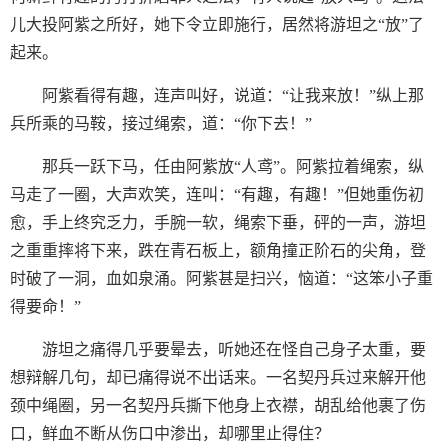
儿大投阿紫之所好，她下令立即施行，居然将游坦之“放”了
起来。
阿紫看得有趣，连声叫好，说道：“让我来放！”纵上那
兵所乘的马鞍，接过绳索，道：“你下去！”
那兵一跃下马，任由阿紫放“人鸢”。阿紫拉着绳索，纵
马走了一圈，大声欢笑，连叫：“有趣，有趣！”但她重伤初
愈，手上终究乏力，手腕一软，绳索下垂，砰的一声，游坦
之重重摔将下来，跌在青石板上，额角撞正阶石的尖角，登
时破了一洞，血如泉涌。阿紫甚是扫兴，恼道：“这笨小子重
得要命！”
游坦之痛得几乎要晕去，听她还在怪自己身子太重，要
想辩解几句，却已痛得说不出话来。一名契丹兵过来解开他
颈中绳圈，另一名契丹兵撕下他身上衣襟，胡乱给他裹了伤
口，鲜血不断从伤口中渗出，却哪里止得住？