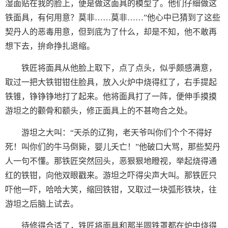
湿面贴在我的脸上，便是做这面具的模型了。他们仔细做这
铁面具，有何用意？莫非……莫非……”他心中已猜到了这些
契丹人的恶毒用意，但到底为了什么，却是不知，他不敢再
想下去，拚命挣扎退缩。
铁匠将面具从他脸上取下，点了点头，似乎颇感满意，
取过一把大铁钳钳住脸具，放入火炉中烧得红了，右手提起
铁锥，铮铮铮地打了起来。他将面具打了一阵，便伸手摸摸
游坦之的颧骨和额头，修正面具上的不甚吻合之处。
游坦之大叫：“天杀的辽狗，老天爷叫你们个个不得好
死！叫你们的牛马倒毙，婴儿夭亡！”他破口大骂，那些契丹
人一句不懂。那铁匠突然回头，恶狠狠地瞪视，举起烧得通
红的铁钳，向他双眼戳来。游坦之吓得尖声大叫。那铁匠只
吓他一吓，哈哈大笑，缩回铁钳，又取过一块弧形铁块，往
游坦之后脑上试去。
待修得合适了，铁匠将面具和那半圆铁罩都在炉中烧得