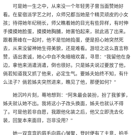
可是她一生之中，从来没一个年轻男子曾当面赞她好
看。在星宿派学艺之时，众师兄都当她是个精灵顽皮的小女
孩；待得她年纪稍长，师父瞧着她的目光有些异样，有时伸
手摸摸她脸蛋，摸摸她胸脯，她害怕起来，就此逃了出来。
跟着萧峰在一起时，他不是怕她捣蛋，便是担心她突然死
去，从来没留神她生得美貌，还是难看。游坦之这么直言称
赞，语出衷诚，她心中自不免暗暗欢喜，寻思：“我留他在身
边，拿他来消遣消遣，倒也很好。只是姊夫说过要放了他，
倘若知道我又抓了他来，必定生气。要姊夫始终不知，有什
么法子？倘若姊夫突然进来，瞧见了他，那便如何？”
她沉吟片刻，蓦地想到：“阿朱最会装扮，扮了我爹爹，
姊夫就认她不出。我将这小子改头换面，姊夫也就认不得
了。可是他若非自愿，我跟他化装之后，他又立即洗去化
装，回复本来面目，岂非没用？”
她一双弯弯的眉毛向眉心皱聚，登时便有了主意，拍手