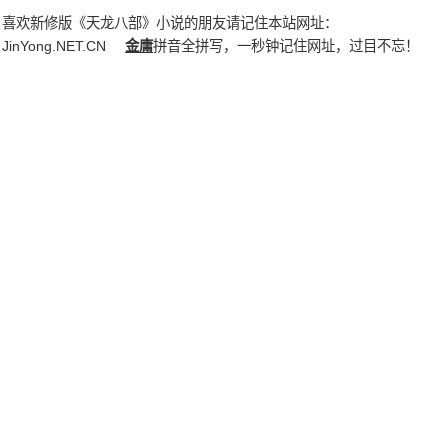
喜欢新修版《天龙八部》小说的朋友请记住本站网址：
JinYong.NET.CN
金庸
拼音全拼写，一秒钟记住网址，过目不忘！