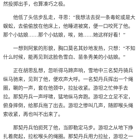
然投掷出手，也算凑巧之极。
他低了头信步乱走，寻思：“我想法去捉一条毒蛇或是大
蜈蚣，去偷偷放在他床上，他睡进被窝，便一口咬死了他。
那个小姑娘……那个小姑娘，唉，她……她这样好看！”
一想到阿紫的形貌，胸口莫名其妙地发热，只想：“不知
什么时候，能再见到这脸色雪白、苗条秀美的小姑娘。”
正在胡思乱想，忽听得马蹄声响，雪地中三名契丹骑兵
纵马驰来，见到了他，便欢声大呼。一名契丹兵挥出一个绳
圈，唰的一声，套在他颈中，拉扯收紧。游坦之忙伸手去
拉。那契丹兵一声呼啸，猛地纵马奔跑。游坦之立足不定，
俯身摔倒，给那兵拖了出去。游坦之惨叫几声，随即喉头绳
索收紧，再也叫不出来了。
那契丹兵怕扼死了他，当即勒定马步。游坦之从地下挣
扎着爬起，拉松喉头的绳圈。那契丹兵用力拉扯，游坦之一