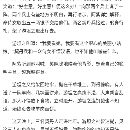
笑道：“好主意，好主意！便这么办！”向那两个兵士说了一
阵。两个兵士有些地方不明白，再行请示。阿紫详加解释，
命侍女取出五十两银子交给他们。两名契丹兵接过，躬身行
礼，架了游坦之退出厅去。
游坦之叫道：“我要看她，我要看这个狠心的美丽小姑
娘。”契丹兵和一众侍女不懂汉语，也不知他叫喊些什么。
阿紫听到他叫喊，笑眯眯地瞧着他背影，想着自己的聪
明主意，越想越得意。
游坦之又给架回地牢，抛在干草堆上。到得傍晚，有人
送了一碗羊肉、几块面饼来。游坦之高烧不退，大声胡言乱
语，那人吓得放下食物，立时退开。游坦之连饥饿也不知
道，始终没去吃羊肉面饼。
这天晚上，三名契丹人走进地牢。游坦之神智迷糊，见
这三人神色奇特，显然不怀好意。隐隐约约的也知不是好