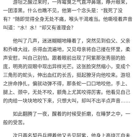
游坦之醒过来时，一阵霉臭之气直冲鼻端，睁开眼来，
一团漆黑，什么也瞧不见，他第一个念头是：“我死了没
有？”随即觉得全身无处不痛，喉头干渴难当。他嘶哑着声音
叫道：“水！水！”却又有谁理会？
他叫了几声，迷迷糊糊地睡着了，突然见到伯父、父亲
和乔峰大战，杀得血流遍地，又见母亲将自己搂在怀里，柔
声安慰，叫自己别怕。跟着眼前出现了阿紫那张秀丽的脸
庞，明亮的双眼中现出异样光芒。这张脸突然缩小，变成个
三角形的蛇头，伸出血红的长舌，挺起獠牙向他咬来。游坦
之拚命挣扎，偏就动弹不得，那条蛇一口口地咬他，手上、
腿上、颈中，无处不咬，额角上尤其咬得厉害。他看见自己
的肉给一块块地咬下来，只想大叫，却叫不出半点声音……
如此翻腾了一夜，醒着的时候受折磨，在睡梦之中，一
般的受苦。
次日两名契丹兵押着他又去见阿紫，他身上高烧兀自未