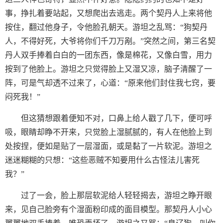
事，挣扎着要站起，又想爬出去逃走。两个契丹人上来将他
按住，翻过他身子，令他脸孔朝天。游坦之乱骂：“狗契丹
人，不得好死，大爷将你们千刀万剐。”突然之间，第三名契
丹人双手捧着白白的一团东西，像是棉花，又像白雪，用力
按到了他脸上。游坦之只觉得脸上又湿又凉，脑子清醒了一
阵，可是气却透不过来了，心道：“原来他们封住我七窍，要
闷死我！”
但这猜想跟着便知不对，口鼻上给人戳了几下，便可呼
吸，眼睛却睁不开来，只觉脸上湿腻腻的，有人在他脸上到
处按捏，便如是贴了一层湿面，或是黏了一片软泥。游坦之
迷迷糊糊的只想：“这些恶贼不知要用什么古怪法儿害死
我？”
过了一会，脸上那层软泥给人轻轻揭去，游坦之睁开眼
来，见自己脸旁有个湿面粉印成的面目模型。那契丹人小心