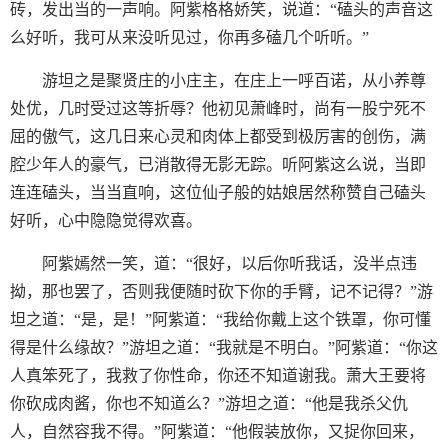
砖，发出当的一声响。阿紫格格娇笑，说道：“磕头的声音这
么好听，我可从来没听见过，你再多磕几个听听。”
游坦之是聚贤庄的小庄主，在庄上一呼百诺，从小养尊
处优，几时受过这等折辱？他初见萧峰时，尚有一股宁死不
屈的傲气，这几日来心灵和肉体上都受到极厉害的创伤，满
腔少年人的豪气，已消散得无影无踪。听阿紫这么说，当即
连连磕头，当当直响，这位仙子般的姑娘居然称赞自己磕头
好听，心中隐隐觉得欢喜。
阿紫嫣然一笑，道：“很好，以后你听我话，没半点违
拗，那也罢了，否则我便随时砍下你的手臂，记不记得？”游
坦之道：“是，是！”阿紫道：“我给你戴上这个铁罩，你可懂
得是什么缘故？”游坦之道：“我就是不明白。”阿紫道：“你这
人真笨死了，我救了你性命，你还不知道谢我。萧大王要将
你砍成肉酱，你也不知道么？”游坦之道：“他是我杀父仇
人，自然容我不得。”阿紫道：“他假装放你，又捉你回来，