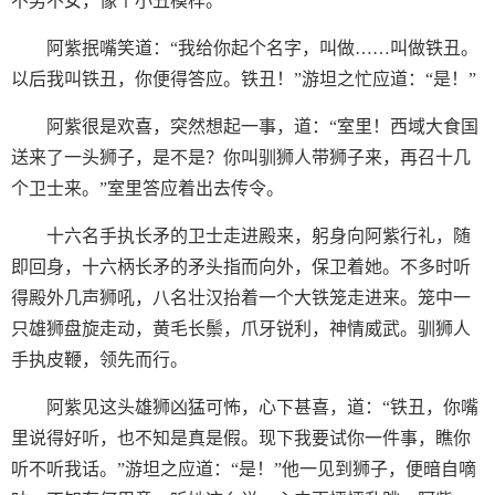
不男不女，像个小丑模样。
阿紫抿嘴笑道：“我给你起个名字，叫做……叫做铁丑。
以后我叫铁丑，你便得答应。铁丑！”游坦之忙应道：“是！”
阿紫很是欢喜，突然想起一事，道：“室里！西域大食国
送来了一头狮子，是不是？你叫驯狮人带狮子来，再召十几
个卫士来。”室里答应着出去传令。
十六名手执长矛的卫士走进殿来，躬身向阿紫行礼，随
即回身，十六柄长矛的矛头指而向外，保卫着她。不多时听
得殿外几声狮吼，八名壮汉抬着一个大铁笼走进来。笼中一
只雄狮盘旋走动，黄毛长鬃，爪牙锐利，神情威武。驯狮人
手执皮鞭，领先而行。
阿紫见这头雄狮凶猛可怖，心下甚喜，道：“铁丑，你嘴
里说得好听，也不知是真是假。现下我要试你一件事，瞧你
听不听我话。”游坦之应道：“是！”他一见到狮子，便暗自嘀