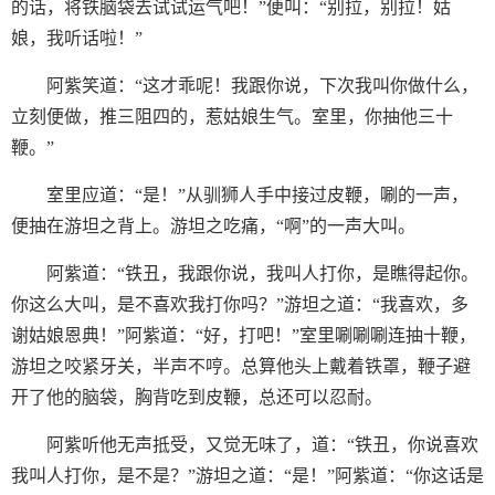
的话，将铁脑袋去试试运气吧！”便叫：“别拉，别拉！姑
娘，我听话啦！”
阿紫笑道：“这才乖呢！我跟你说，下次我叫你做什么，
立刻便做，推三阻四的，惹姑娘生气。室里，你抽他三十
鞭。”
室里应道：“是！”从驯狮人手中接过皮鞭，唰的一声，
便抽在游坦之背上。游坦之吃痛，“啊”的一声大叫。
阿紫道：“铁丑，我跟你说，我叫人打你，是瞧得起你。
你这么大叫，是不喜欢我打你吗？”游坦之道：“我喜欢，多
谢姑娘恩典！”阿紫道：“好，打吧！”室里唰唰唰连抽十鞭，
游坦之咬紧牙关，半声不哼。总算他头上戴着铁罩，鞭子避
开了他的脑袋，胸背吃到皮鞭，总还可以忍耐。
阿紫听他无声抵受，又觉无味了，道：“铁丑，你说喜欢
我叫人打你，是不是？”游坦之道：“是！”阿紫道：“你这话是