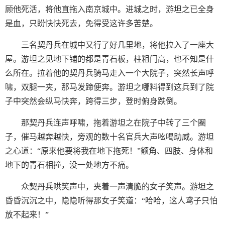
顾他死活，将他直拖入南京城中。进城之时，游坦之已全身
是血，只盼快快死去，免得受这许多苦楚。
三名契丹兵在城中又行了好几里地，将他拉入了一座大
屋。游坦之见地下铺的都是青石板，柱粗门高，也不知是什
么所在。拉着他的契丹兵骑马走入一个大院子，突然长声呼
啸，双腿一夹，那马发蹄便奔。游坦之哪料得到这兵到了院
子中突然会纵马快奔，跨得三步，登时俯身跌倒。
那契丹兵连声呼啸，拖着游坦之在院子中转了三个圈
子，催马越奔越快，旁观的数十名官兵大声吆喝助威。游坦
之心道：“原来他要将我在地下拖死！”额角、四肢、身体和
地下的青石相撞，没一处地方不痛。
众契丹兵哄笑声中，夹着一声清脆的女子笑声。游坦之
昏昏沉沉之中，隐隐听得那女子笑道：“哈哈，这人鸢子只怕
放不起来！”