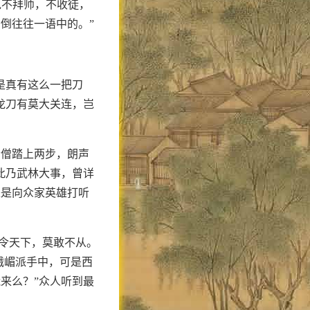
说不拜师，不收徒，
倒往往一语中的。”
是真有这么一把刀
龙刀有莫大关连，岂
老僧踏上两步，朗声
此乃武林大事，曾详
来是向众家英雄打听
号令天下，莫敢不从。
峨嵋派手中，可是西
来么？”众人听到最