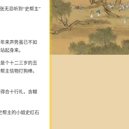
张无忌听到“史帮主”
近年来声势虽已不如
半站起身来。
，是个十二三岁的丑
帮帮主信物打狗棒。
只得合十行礼，含糊
史帮主的小姐史红石