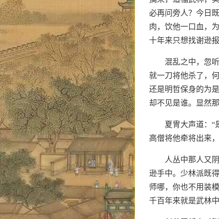
必再问旁人？今日
肉，饮他一口血，为
十年来只想找谢逊
混乱之中，忽听
就一刀将他杀了，
还是明哲保身的为是
却不见是谁。显然
夏冑大声道：“
高僧将他牵将出来，
人丛中那人又阴
逊手中。少林派既
师哪，你也不用装
千百年来就是武林中