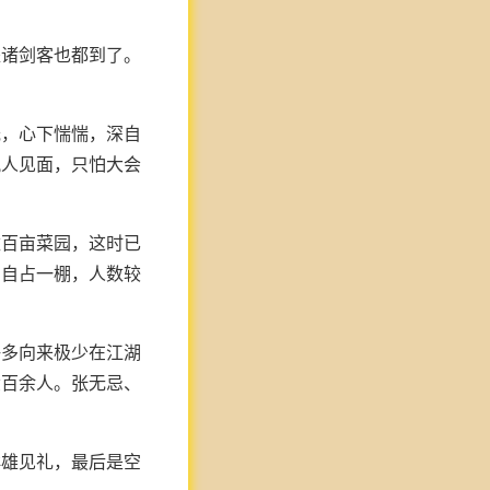
派诸剑客也都到了。
光，心下惴惴，深自
仇人见面，只怕大会
数百亩菜园，这时已
的自占一棚，人数较
许多向来极少在江湖
六百余人。张无忌、
群雄见礼，最后是空