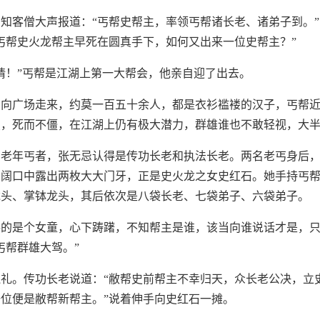
知客僧大声报道：“丐帮史帮主，率领丐帮诸长老、诸弟子到。”
丐帮史火龙帮主早死在圆真手下，如何又出来一位史帮主？”
请！”丐帮是江湖上第一大帮会，他亲自迎了出去。
步向广场走来，约莫一百五十余人，都是衣衫褴褛的汉子，丐帮
虫，死而不僵，在江湖上仍有极大潜力，群雄谁也不敢轻视，大
名老年丐者，张无忌认得是传功长老和执法长老。两名老丐身后
，阔口中露出两枚大大门牙，正是史火龙之女史红石。她手持丐
龙头、掌钵龙头，其后依次是八袋长老、七袋弟子、六袋弟子。
棒的是个女童，心下踌躇，不知帮主是谁，该当向谁说话才是，
丐帮群雄大驾。”
礼。传功长老说道：“敝帮史前帮主不幸归天，众长老公决，立
位便是敝帮新帮主。”说着伸手向史红石一摊。