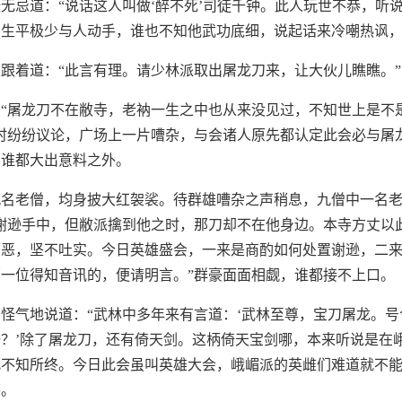
无忌道：“说话这人叫做‘醉不死’司徒千钟。此人玩世不恭，听
生平极少与人动手，谁也不知他武功底细，说起话来冷嘲热讽，
跟着道：“此言有理。请少林派取出屠龙刀来，让大伙儿瞧瞧。”
“屠龙刀不在敝寺，老衲一生之中也从来没见过，不知世上是不
时纷纷议论，广场上一片嘈杂，与会诸人原先都认定此会必与屠
，谁都大出意料之外。
九名老僧，均身披大红袈裟。待群雄嘈杂之声稍息，九僧中一名
谢逊手中，但敝派擒到他之时，那刀却不在他身边。本寺方丈以
顽恶，坚不吐实。今日英雄盛会，一来是商酌如何处置谢逊，二
一位得知音讯的，便请明言。”群豪面面相觑，谁都接不上口。
怪气地说道：“武林中多年来有言道：‘武林至尊，宝刀屠龙。
？’除了屠龙刀，还有倚天剑。这柄倚天宝剑哪，本来听说是在
不知所终。今日此会虽叫英雄大会，峨嵋派的英雌们难道就不能
笑。