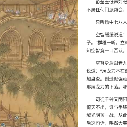
彭莹玉低声对张
不属任何门派帮会，
只听场中七八人
空智缓缓说道：
子。”群雄一听，立
知空智竟一口否认
空智身后跟着
说道：“屠龙刀本在
加盘查。谢逊倔强
那屠龙刀的下落。哪
司徒千钟又阴阳
倚天不出，谁与争锋
域光明顶一战，从此
后这句话，哄然大