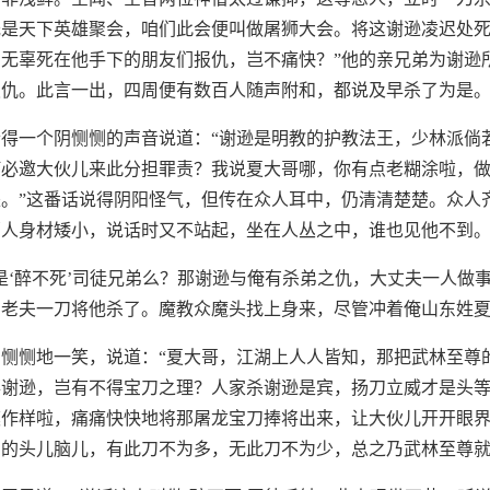
既是天下英雄聚会，咱们此会便叫做屠狮大会。将这谢逊凌迟处
无辜死在他手下的朋友们报仇，岂不痛快？”他的亲兄弟为谢逊
报仇。此言一出，四周便有数百人随声附和，都说及早杀了为是
得一个阴恻恻的声音说道：“谢逊是明教的护教法王，少林派倘
何必邀大伙儿来此分担罪责？我说夏大哥哪，你有点老糊涂啦，
。”这番话说得阴阳怪气，但传在众人耳中，仍清清楚楚。众人
那人身材矮小，说话时又不站起，坐在人丛之中，谁也见他不到
是‘醉不死’司徒兄弟么？那谢逊与俺有杀弟之仇，大丈夫一人做
老夫一刀将他杀了。魔教众魔头找上身来，尽管冲着俺山东姓夏
恻恻地一笑，说道：“夏大哥，江湖上人人皆知，那把武林至尊
得谢逊，岂有不得宝刀之理？人家杀谢逊是宾，扬刀立威才是头
模作样啦，痛痛快快地将那屠龙宝刀捧将出来，让大伙儿开开眼
的头儿脑儿，有此刀不为多，无此刀不为少，总之乃武林至尊就