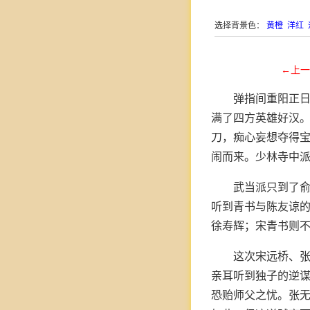
选择背景色：
黄橙
洋红
←上一
弹指间重阳正
满了四方英雄好汉
刀，痴心妄想夺得
闹而来。少林寺中
武当派只到了俞
听到青书与陈友谅的
徐寿辉；宋青书则
这次宋远桥、
亲耳听到独子的逆
恐贻师父之忧。张无