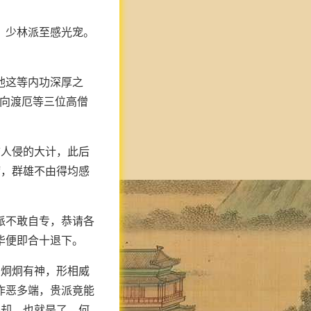
，少林派至感光宠。
他这等内功深厚之
我向渡厄等三位高僧
古人侵的大计，此后
病，群雄不由得均感
派不敢自专，恭请各
毕便即合十退下。
目炯炯有神，形相威
作恶多端，贵派竟能
杀却，也就是了，何