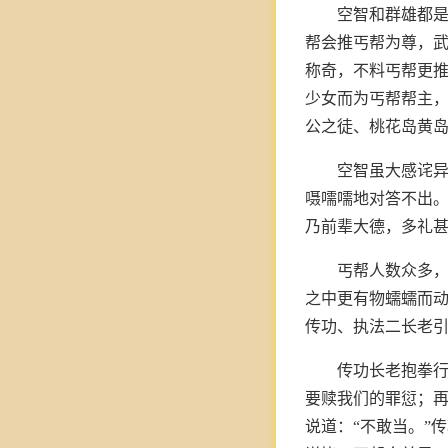
空智和群雄都是
帮会推丐帮为尊，
称奇，不料丐帮更
少女而为丐帮帮主
公之徒、桃花岛黄
空智虽大感诧异
嗫嚅嚅地对答不出。
乃前辈大德，多礼甚
丐帮人数众多
之中更有物蠕蠕而动
传功、执法二长老
传功长老抱拳行
要赎我们的罪愆；再
说道：“不敢当。”