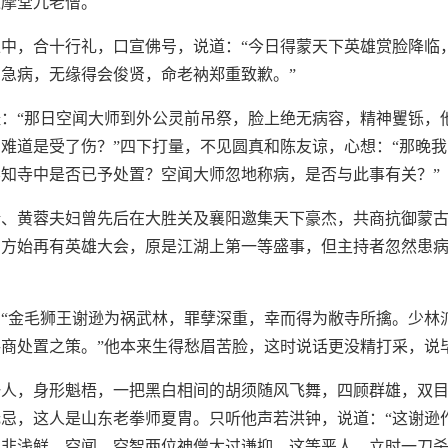
达摩堂九老僧。
中，合十行礼，口宣佛号，说道：“今日得蒙天下英雄赏脸降临
急病，无缘得会俊贤，命老衲郑重致歉。”
：“那日空闻大师到外公灵前吊祭，脸上绝无病容，精神矍铄，
难道是受了伤？”四下打量，不见圆真和陈友谅，心想：“那晚
知寺中是否已予处置？空闻大师忽地称病，是否与此事有关？”
靖、黄蓉夫妇曾先后在大胜关及襄阳邀集天下豪杰，共商抗御蒙
日方始再有英雄大会，原是江湖上第一等盛事，但主持者忽然患
“金毛狮王谢逊为祸武林，罪孽深重，幸而得为敝寺所擒。少林
商处置之策。”他本来生得愁眉苦脸，这时说话更没精打采，说
一人，身形魁梧，一把黑白相间的胡须随风飞舞，四顾群雄，双
忌，这人是山东老拳师夏胄。只听他声若洪钟，说道：“这谢逊
实非浅鲜。空闻、空智两位神僧太过谦抑，这等恶人，立时一刀