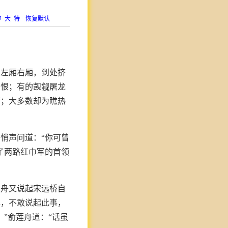
中
大
特
恢复默认
、左厢右厢，到处挤
雪恨；有的觊觎屠龙
断；大多数却为瞧热
悄声问道：“你可曾
了两路红巾军的首领
莲舟又说起宋远桥自
尊，不敢说起此事，
”俞莲舟道：“话虽