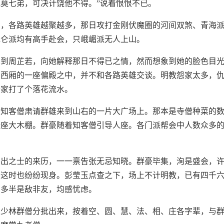
莫七弟，可决计饶他不得。”说着恨恨不已。
中，各路英雄越聚越多，那日攻打金刚伏魔圈的河间双煞、青海
昆仑派均有高手赴会，只峨嵋派无人上山。
见到周芷若，向她解释那日不得已之情，然而想象到她的脸色目
在西厢的一座偏殿之中，并不和各路英雄交谈。明教怨家太多，
怨家打了个落花流水。
中知客僧肃请群雄来到山右的一片大广场上。那本是寺僧种菜的
十座大木棚。群豪随着知客僧引导人座。各门派帮会中人数众多
杰出之士的来历，一一禀告张无忌知晓。群豪毕集，洵是盛会，
，这时也纷纷现身。彭莹玉点查之下，场上不计明教，已有四千
，多半是敌非友，均感忧虑。
，少林群僧分批出来，按着空、圆、慧、法、相、庄各字辈，与