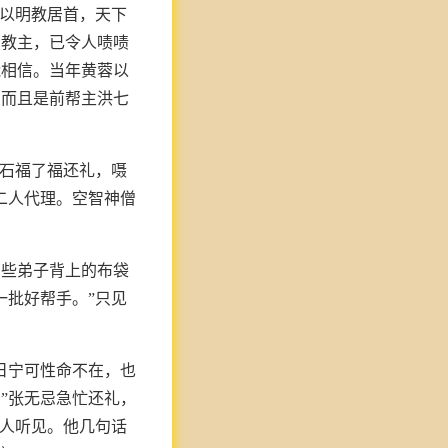
门以明教居首，天下
当教主，已令人啧啧
能相信。当年黄蓉以
，而且是前帮主洪七
红石福了福还礼，嗫
二人代理。空智神僧
有些弟子背上的布袋
一批好帮手。”只见
日宁可性命不在，也
”张无忌急忙还礼，
人人听见。他几句话