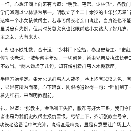
一怔，心想江湖上向来有言道：“明教、丐帮、少林派”，各教
武学门派则以少林派为第一。明教立了个二十余岁的少年张无忌
推这样一个小女孩做帮主，若非丐帮长老亲口说出，当真谁也不
，虽说曾有先例，但其时黄蓉究竟也比眼前这小女孩大了好几岁
岛主之女，大有来头。
，却也不缺礼数，合十道：“少林门下空智，参见史帮主。”史
传功长老道：“敝帮帮主年幼，一切帮务，暂由兄弟及执法长老
不敢当。”两人谦虚了几句。知客僧引着群丐入木棚就座。
，半晌方始坐定。张无忌见群丐人人戴孝，脸上均有悲愤之色，
，显是有所为而来，心下暗喜，刚跟杨逍说得一句：“咱们到了
引着史红石，来到明教棚前。
礼，说道：“张教主，金毛狮王失陷，敝帮有好大干系，我们今
者也是为我们史故帮主报仇雪恨。丐帮上下，齐听张教主号令。
传功长老这番话中气充沛，说得甚是响亮，显是有意要让广场上