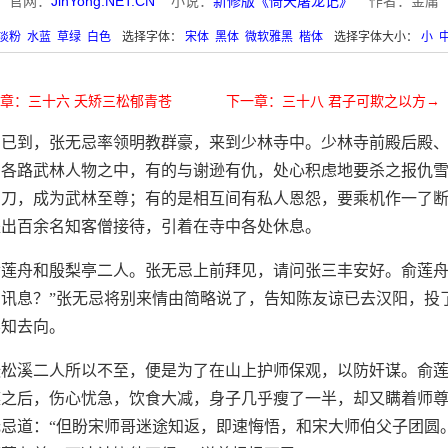
官网：
JinYong.NET.CN
小说：
新修版《倚天屠龙记》
作者：金庸
淡粉
水蓝
草绿
白色
选择字体：
宋体
黑体
微软雅黑
楷体
选择字体大小：
小
章：三十六 夭矫三松郁青苍
下一章：三十八 君子可欺之以方→
日已到，张无忌率领明教群豪，来到少林寺中。少林寺前殿后殿
。各路武林人物之中，有的与谢逊有仇，处心积虑地要杀之报仇
宝刀，成为武林至尊；有的是相互间有私人恩怨，要乘机作一了
派出百余名知客僧接待，引着在寺中各处休息。
莲舟和殷梨亭二人。张无忌上前拜见，请问张三丰安好。俞莲舟
讯息？”张无忌将别来情由简略说了，告知陈友谅已去汉阳，投
不知去向。
张松溪二人所以不至，便是为了在山上护师保观，以防奸谋。俞
谋之后，伤心忧急，饮食大减，身子几乎瘦了一半，却又瞒着师
忌道：“但盼宋师哥迷途知返，即速悔悟，和宋大师伯父子团圆。