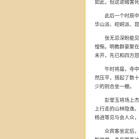
如此，但这逆贼害死
此后一个时辰
华山派、崆峒派、
张无忌深盼能
惶惭。明教群豪聚
未开，先已和四方
午时将届，寺
然压平，搭起了数
少的则合坐一棚。
彭莹玉将场上
上行走的山林隐逸
杨逍等见与会人众
众宾客坐定后