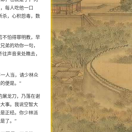
死，每人吃他一口
所杀，心积怨毒，数
。
若不怕得罪明教，早
做兄弟的劝你一句，
齐往声音来处瞧去，
。
事一人当，请少林众
的便是。”
的屠龙刀，乃落在谢
等大事。我说空智大
界是正经。你少林派
是了。”