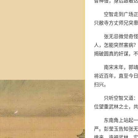
智神僧，身后跟着
空智走到广场正
只敝寺方丈师兄突患
张无忌微觉奇怪
人，怎能突然害病？
揭破圆真的奸谋，不
南宋末年，郭
将近百年，直至今
扫兴。
只听空智又道：
位望重武林之士，共
东南角上站起
严。彭莹玉告知张无
擒来，造福武林，