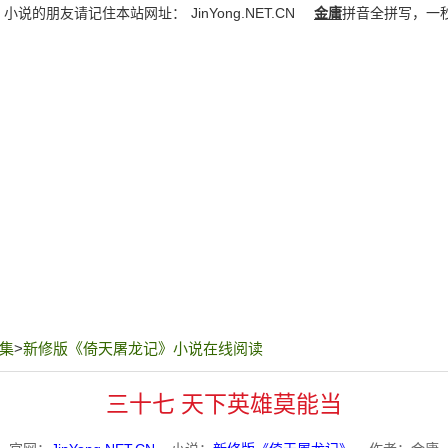
》小说的朋友请记住本站网址：
JinYong.NET.CN
金庸
拼音全拼写，一
集
>
新修版《倚天屠龙记》小说在线阅读
三十七 天下英雄莫能当