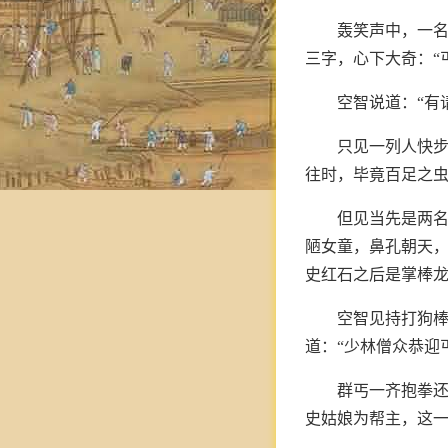
轰笑声中，一名
三字，心下大奇：“
空智说道：“有
只见一列人快
往时，毕竟百足之
但见当先是两
陋女童，鼻孔朝天
史红石之后是掌棒
空智见持打狗
道：“少林僧众恭迎
群丐一齐抱拳还
史姑娘为帮主，这一