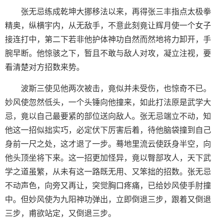
张无忌练成乾坤大挪移法以来，再得张三丰指点太极拳
精奥，纵横宇内，从无敌手，不意此刻竟让辉月使一个女子
接连打中，第二下若非他护体神功自然而然地将力卸开，手
腕早断。他惊骇之下，暂且不敢与敌人对攻，凝立注视，要
看清楚对方招数来势。
波斯三使见他两次被击，竟似并未受伤，也惊奇不已。
妙风使忽然低头，一个头锤向他撞来，如此打法原是武学大
忌，竟以自己最要紧的部位送向敌人。张无忌端立不动，知
他这一招似拙实巧，必定伏下厉害后着，待他脑袋撞到自己
身前一尺之处，这才退了一步。蓦地里流云使跃身半空，向
他头顶坐将下来。这一招更加怪异，竟以臀部攻人，天下武
学之道虽繁，从未有这一路既无用、又笨拙的招数。张无忌
不动声色，向旁又再让，突觉胸口疼痛，已给妙风使手肘撞
中。但妙风使为九阳神功弹出，立即倒退三步，跟着又倒退
三步，甫欲站定，又倒退三步。