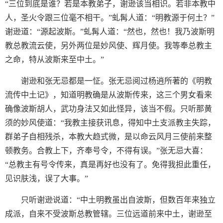
“三位到底是谁？若是本教弟子，谢逊该当相识。若非本教中
人，圣火令跟三位毫不相干。”虬髯人道：“明教源于何土？”
谢逊道：“源起波斯。”虬髯人道：“然也，然也！我乃波斯明
教总教流云使，另外两位是妙风使、辉月使。我等奉总教主
之命，特从波斯来至中土。”
谢逊和张无忌都是一怔。张无忌阅过杨逍所著的《明教
流传中土记》，知道明教确是从波斯传来，这三个男女看来
确像波斯胡人，武功身法又如此怪异，该当不假。只听那黄
须的妙风使道：“我教主接获讯息，得知中土支派教主失踪，
群弟子自相残杀，本教大趋式微，是以命云风月三使前来整
顿教务。合教上下，齐奉号令，不得有误。”张无忌大喜：
“总教主有号令传来，真是再好也没有了。免得我担此重任，
见识肤浅，误了大事。”
只听谢逊说道：“中土明教虽出自波斯，但数百年来独立
成派，自来不受波斯总教管辖。三位远道前来中土，谢逊至