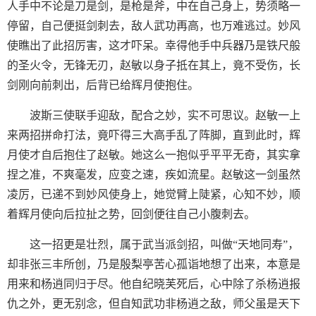
人手中不论是刀是剑，是枪是斧，中在自己身上，势须略一
停留，自己便挺剑刺去，敌人武功再高，也万难逃过。妙风
使瞧出了此招厉害，这才吓呆。幸得他手中兵器乃是铁尺般
的圣火令，无锋无刃，赵敏以身子抵在其上，竟不受伤，长
剑刚向前刺出，后背已给辉月使抱住。
波斯三使联手迎敌，配合之妙，实不可思议。赵敏一上
来两招拼命打法，竟吓得三大高手乱了阵脚，直到此时，辉
月使才自后抱住了赵敏。她这么一抱似乎平平无奇，其实拿
捏之准，不爽毫发，应变之速，疾如流星。赵敏这一剑虽然
凌厉，已递不到妙风使身上，她觉臂上陡紧，心知不妙，顺
着辉月使向后拉扯之势，回剑便往自己小腹刺去。
这一招更是壮烈，属于武当派剑招，叫做“天地同寿”，
却非张三丰所创，乃是殷梨亭苦心孤诣地想了出来，本意是
用来和杨逍同归于尽。他自纪晓芙死后，心中除了杀杨逍报
仇之外，更无别念，但自知武功非杨逍之敌，师父虽是天下