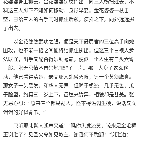
花婆婆身上抓去。金花婆婆拐杖挥出，向三人横扫过去，不
料这三人脚下不知如何移动，身形早变。金花婆婆一杖击
空，已给三人的右手同时抓住后领，疾抖之下，向外远远掷
了出去。
以金花婆婆武功之强，便是天下最厉害的三位高手向她
围攻，也不能一招之间便将她抓住掷出。但这三个白袍人步
法既怪，出手又配合得妙到毫巅，便似一个人生有三头六臂
一般。张无忌情不自禁地“噫”了一声。那三人身子这么移
动，他已看得清楚，最高那人虬髯碧眼，另一个黄须鹰鼻。
那女子一头黑发，和华人无异，但眸子极淡，几乎无色，瓜
子脸型，约莫三十岁上下，虽瞧来诡异，相貌却是甚美。张
无忌心想：“原来三个都是胡人，怪不得语调生硬，说话又文
诌诌的好似背书。”
只听那虬髯人朗声又道：“瞧你头发淡黄，谅来是金毛狮
王谢逊了？见圣火令如见教主，谢逊何不跪迎？”谢逊道：