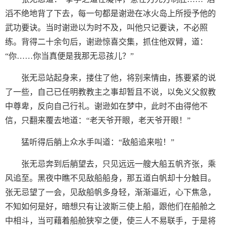
滔不绝地背了下去，每一句都是谢逊在冰火岛上所授予他的
武功要诀。当时谢逊以为时不及，叫他只记要诀，不必照
练。背得二十余句后，谢逊惊喜交集，抓住他双臂，道：
“你……你当真便是我那无忌孩儿？”
张无忌站起身来，搂住了他，将别来情由，拣要紧的说
了一些，自己已任明教教主之事却暂且不说，以免义父叙教
中尊卑，反向自己行礼。谢逊如在梦中，此时不由得他不
信，只翻来覆去地道：“老天爷开眼，老天爷开眼！”
猛听得后艄上众水手叫道：“敌船追来啦！”
张无忌奔到后艄望去，只见远远一艘大船五帆齐张，乘
风追至。黑夜中瞧不见敌船船身，那五道白帆却十分触目。
张无忌望了一会，见敌船帆多身轻，渐渐逼近，心下焦急，
不知如何是好，暗想只有让波斯三使上船，跟他们在船舱之
中相斗，当可藉着船舱狭窄之便，使三人不易联手，于是将