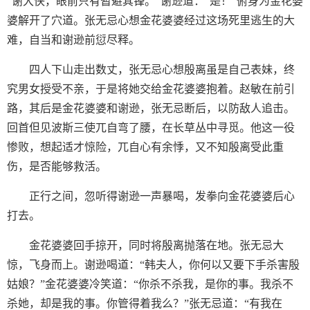
“谢大侠，眼前只有暂避其锋。”谢逊道：“是！”俯身为金花婆
婆解开了穴道。张无忌心想金花婆婆经过这场死里逃生的大
难，自当和谢逊前愆尽释。
四人下山走出数丈，张无忌心想殷离虽是自己表妹，终
究男女授受不亲，于是将她交给金花婆婆抱着。赵敏在前引
路，其后是金花婆婆和谢逊，张无忌断后，以防敌人追击。
回首但见波斯三使兀自弯了腰，在长草丛中寻觅。他这一役
惨败，想起适才惊险，兀自心有余悸，又不知殷离受此重
伤，是否能够救活。
正行之间，忽听得谢逊一声暴喝，发拳向金花婆婆后心
打去。
金花婆婆回手掠开，同时将殷离抛落在地。张无忌大
惊，飞身而上。谢逊喝道：“韩夫人，你何以又要下手杀害殷
姑娘？”金花婆婆冷笑道：“你杀不杀我，是你的事。我杀不
杀她，却是我的事。你管得着我么？”张无忌道：“有我在