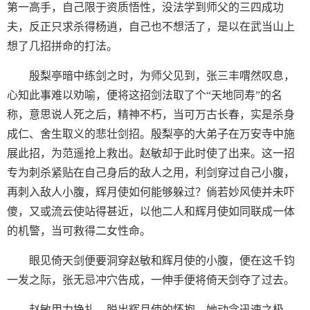
第一高手，自己限于资质悟性，没法学到师父的三四成功
夫，反正只求杀得杨逍，自己也不想活了，是以在武当山上
想了几招拼命的打法。
殷梨亭暗中练剑之时，为师父见到，张三丰喟然叹息，
心知此事难以劝喻，便将这招剑法取了个“天地同寿”的名
称，意思说人死之后，精神不朽，当可万古长春，实是杀身
成仁、舍生取义的悲壮剑招。殷梨亭的大弟子在万安寺中施
展此招，为范遥抢上救出。赵敏却于此时使了出来。这一招
专为刺杀紧贴在自己身后的敌人之用，利剑穿过自己小腹，
再刺入敌人小腹，辉月使如何能够躲过？倘若妙风使并未吓
傻，又或流云使站得甚近，以他二人和辉月使如同联成一体
的机警，当可救得二女性命。
眼见倚天剑便要洞穿赵敏和辉月使的小腹，便在这千钧
一发之际，张无忌冲穴告成，一伸手便将倚天剑夺了过去。
赵敏用力挣扎，脱出辉月使的怀抱。她动念迅速之极，