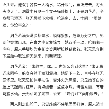
火头来。他双手各提一大桶水，踢开舱门，直泼迸去，将火
头浇灭了。烟雾中只见一个女子横卧榻上，正是周芷若，全
身都已湿透。张无忌抛下水桶，抢进房、去，忙问：“周姑
娘，你没事么？”
周芷若满头满脸都是水，模样狼狈，危急万分之中，见
到他突然出现，在喜之中又复惊异。她双手一动，呛啷啷一
声响，原来手脚均为金花婆婆用铐镣铁链锁着。张无忌奔到
下层舱中取过倚天剑来，削断铐镣。
周芷若道：“张教主，你……你怎么会到这里？”张无忌
还未回答，船身突然间激烈震动。她足下一软，直扑在张无
忌怀里。张无忌忙伸手扶住，窗外火光照耀，只见她苍白的
脸上飞起两片红晕，再点缀着一点点水珠，清雅秀丽，有若
晓露水仙。张无忌定了定神，说道：“咱们到下面船舱去。”
两人刚走出舱门，只觉座船不住地团团打转，原来适才