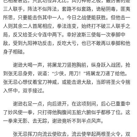
己相差甚远，只武功怪异无比，兵刃神奇之极，最厉害的是
三人联手，阵法不似阵法，套路不似套路，诡秘阴毒，匪夷
所思，只要能击伤其中一人，今日之战便能获胜。但他击一
人则其余二人首尾相应，拳法连变，始终打不破三人联手之
局，反又给圣火令连中两下。幸好波斯三使每一次拳脚中
敌，受到九阳神功反击，反吃大亏，也已不敢再以拳脚和他
身子相碰。
谢逊大喝一声，将屠龙刀竖抱胸前，纵身跃入战团，抢
到张无忌身旁，说道：“少侠，用刀！”将屠龙刀递了给他。
张无忌心想仗着宝刀神威，或能击退大敌，当即将圣火令揣
入怀中，双手接过。
谢逊右足一点，向后退开，在这顷刻间，后心已重重中
了妙风使一拳，只打得他胸腹间五脏六腑似乎都移了位。这
一拳来无影、去无踪，谢逊竟听不到半点风声。
张无忌挥刀向流云使砍去，流云使举起两根圣火令，双