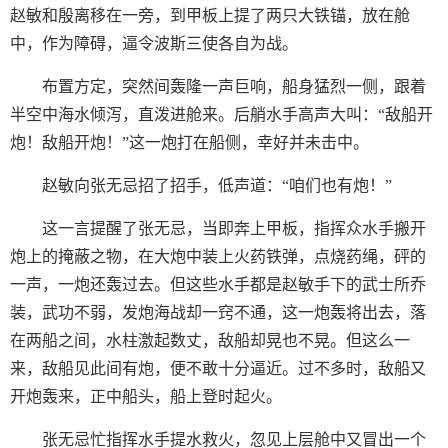
赵敏和殷离移在一旁，到甲板上提了两只大铁锚，放在舱
中，作为障碍，逼令波斯三使各自为战。
布置方定，突然间轰隆一声巨响，船身猛烈一侧，跟着
半空中海水倾泻，直泼进舱来。后艄水手高声大叫：“敌船开
炮！敌船开炮！”这一炮打在船侧，幸好并未击中。
赵敏向张无忌招了招手，低声道：“咱们也有炮！”
这一言提醒了张无忌，当即奔上甲板，指挥众水手搬开
炮上的掩蔽之物，在大炮中装上火药铁弹，点烧药绳，砰的
一声，一炮还轰过去。但这些水手都是赵敏手下的武士所乔
装，武功不弱，发炮海战却一窍不通，这一炮轰将出去，落
在两船之间，水柱激起数丈，敌船却晃也不晃。但这么一
来，敌船见此间有炮，便不敢十分逼近。过不多时，敌船又
开炮轰来，正中船头，船上登时起火。
张无忌忙指挥水手提水救火，忽见上层舱中又冒出一个