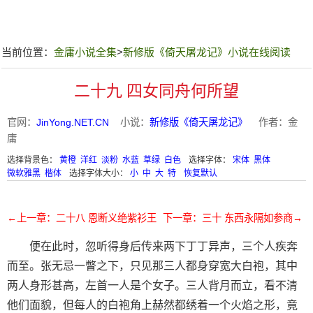
当前位置：
金庸小说全集
>
新修版《倚天屠龙记》小说在线阅读
二十九 四女同舟何所望
官网：
JinYong.NET.CN
小说：
新修版《倚天屠龙记》
作者：金
庸
选择背景色：
黄橙
洋红
淡粉
水蓝
草绿
白色
选择字体：
宋体
黑体
微软雅黑
楷体
选择字体大小：
小
中
大
特
恢复默认
←上一章：二十八 恩断义绝紫衫王
下一章：三十 东西永隔如参商→
便在此时，忽听得身后传来两下丁丁异声，三个人疾奔
而至。张无忌一瞥之下，只见那三人都身穿宽大白袍，其中
两人身形甚高，左首一人是个女子。三人背月而立，看不清
他们面貌，但每人的白袍角上赫然都绣着一个火焰之形，竟