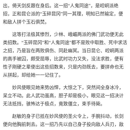
出，倚天剑反跟在身后。这一招“人鬼同途”，是崆峒派绝
招，正和昆仑派的“玉碎昆冈”同一其理，明知已然输定，便
和敌人拼个玉石俱焚。
这等打法极其惨烈，少林、峨嵋两派的佛门武功便无此
类招数。“玉碎昆冈”和“人鬼同途”都不是败中取胜、死中求活
之招，乃是旨在两败俱伤、同赴幽冥。当日昆仑、崆峒两派
的高手被囚，颇受屈辱，比武时功力又失，没法求胜，便有
性子刚硬之辈使出这些招数来，只是内劲既去，要拼命也无
从拼起，却给她一一记住了。
妙风使眼见她来势凶悍，大惊之下，突然间全身冰冷，
呆立不动。此人武功虽高，胆子却是极小，眼见这一招决计
无法抵挡，骇怖达于极点，竟致僵立，束手待毙。
赵敏的身子已抵在妙风使的圣火令上，手腕抖动，长剑
便向他胸前刺去。这一招乃先以自己身子投向敌人兵刃，敌