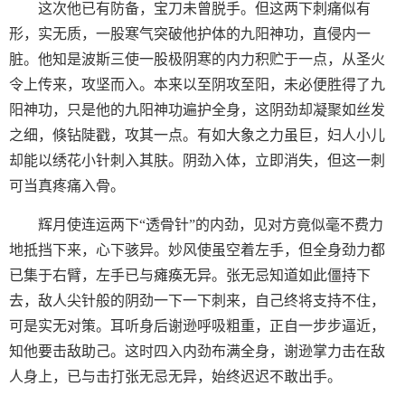
这次他已有防备，宝刀未曾脱手。但这两下刺痛似有
形，实无质，一股寒气突破他护体的九阳神功，直侵内一
脏。他知是波斯三使一股极阴寒的内力积贮于一点，从圣火
令上传来，攻坚而入。本来以至阴攻至阳，未必便胜得了九
阳神功，只是他的九阳神功遍护全身，这阴劲却凝聚如丝发
之细，倏钻陡戳，攻其一点。有如大象之力虽巨，妇人小儿
却能以绣花小针刺入其肤。阴劲入体，立即消失，但这一刺
可当真疼痛入骨。
辉月使连运两下“透骨针”的内劲，见对方竟似毫不费力
地抵挡下来，心下骇异。妙风使虽空着左手，但全身劲力都
已集于右臂，左手已与瘫痪无异。张无忌知道如此僵持下
去，敌人尖针般的阴劲一下一下刺来，自己终将支持不住，
可是实无对策。耳听身后谢逊呼吸粗重，正自一步步逼近，
知他要击敌助己。这时四入内劲布满全身，谢逊掌力击在敌
人身上，已与击打张无忌无异，始终迟迟不敢出手。