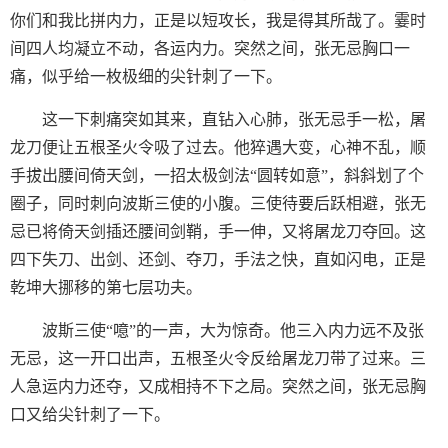
你们和我比拼内力，正是以短攻长，我是得其所哉了。霎时
间四人均凝立不动，各运内力。突然之间，张无忌胸口一
痛，似乎给一枚极细的尖针刺了一下。
这一下刺痛突如其来，直钻入心肺，张无忌手一松，屠
龙刀便让五根圣火令吸了过去。他猝遇大变，心神不乱，顺
手拔出腰间倚天剑，一招太极剑法“圆转如意”，斜斜划了个
圈子，同时刺向波斯三使的小腹。三使待要后跃相避，张无
忌已将倚天剑插还腰间剑鞘，手一伸，又将屠龙刀夺回。这
四下失刀、出剑、还剑、夺刀，手法之快，直如闪电，正是
乾坤大挪移的第七层功夫。
波斯三使“噫”的一声，大为惊奇。他三入内力远不及张
无忌，这一开口出声，五根圣火令反给屠龙刀带了过来。三
人急运内力还夺，又成相持不下之局。突然之间，张无忌胸
口又给尖针刺了一下。