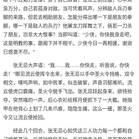
急万分，自己若孤身对敌，当可凭着风声，分辨敌人兵刃拳
脚的来路，但若去相助朋友，怎能分得出哪一下是朋友的拳
脚，哪一下是敌人的兵刃？他屠龙刀挥舞之下，倘若一刀杀
了朋友，岂非大大恨事？当即叫道：“少侠，你快脱身走吧，
这是明教的事，跟阁下并不相干。少侠今日一再相援，谢逊
已感激不尽。”
张无忌大声道：“我……我……你快走，听我说，你快
走！”眼见流云使挥令击来，张无忌以手中圣火令挡格，双令
相交，噗呜声响，如中败革，似击破絮，声音沉郁难听。流
云使虎口震痛，圣火令脱手飞出。张无忌跃起身来，欲待抢
夺，突然嗤的一声，后心衣衫给辉月使抓下了一大截。她指
甲在他背心上划了几条爪痕，隐隐生痛，这么一缓，那圣火
令又让流云使抢回。
经此几个回合，张无忌心知凭这三人功力每一个都和自