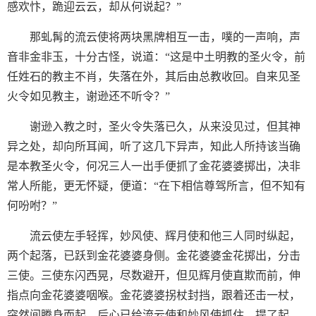
感欢忭，跪迎云云，却从何说起？”
那虬髯的流云使将两块黑牌相互一击，噗的一声响，声
音非金非玉，十分古怪，说道：“这是中土明教的圣火令，前
任姓石的教主不肖，失落在外，其后由总教收回。自来见圣
火令如见教主，谢逊还不听令？”
谢逊入教之时，圣火令失落已久，从来没见过，但其神
异之处，却向所耳闻，听了这几下异声，知此人所持该当确
是本教圣火令，何况三人一出手便抓了金花婆婆掷出，决非
常人所能，更无怀疑，便道：“在下相信尊驾所言，但不知有
何吩咐？”
流云使左手轻挥，妙风使、辉月使和他三人同时纵起，
两个起落，已跃到金花婆婆身侧。金花婆婆金花掷出，分击
三使。三使东闪西晃，尽数避开，但见辉月使直欺而前，伸
指点向金花婆婆咽喉。金花婆婆拐杖封挡，跟着还击一杖，
突然间腾身而起，后心已给流云使和妙风使抓住，提了起