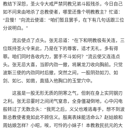
教结下深怨，圣火令大戒严禁同教兄弟斗殴残杀，今日自己
如不问来由地杀了总教使者，哪里还像个明教教主？忙道：
“且慢！”向流云使道：“咱们暂且罢手，在下有几句话跟三位
分说明白。”
流云使点了点头。张无忌道：“在下和明教极有关连，三
位既持圣火令来此，乃是在下的尊客，适才无礼，多有得
罪。咱们同时各收内力，罢手不斗如何？”流云使又连连点
头。张无忌大喜，当即内劲一撤，将屠龙刀收向胸前。只觉
波斯三使的内劲同时后撤，突然之间，一股阴劲如刀、如
剑、如匕、如凿，直插入他胸口的玉堂穴中。
这虽是一股无形无质的阴寒之气，但刺在身上实同钢刃
之利。张无忌霎时之间闭气窒息，全身僵凝倒地，心中闪电
般转过了无数念头：“我死之后，义父也难逃毒手，想不到波
斯总教使者竟如此不顾信义。殷离表妹能活命么？赵姑娘和
周姑娘怎样？小昭，唉，可怜的小妹子！本教救民抗元的大