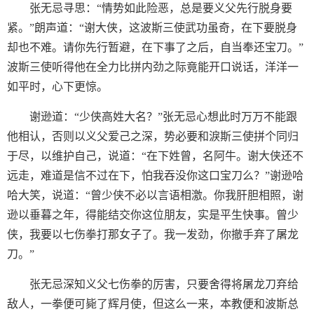
张无忌寻思：“情势如此险恶，总是要义父先行脱身要
紧。”朗声道：“谢大侠，这波斯三使武功虽奇，在下要脱身
却也不难。请你先行暂避，在下事了之后，自当奉还宝刀。”
波斯三使听得他在全力比拼内劲之际竟能开口说话，洋洋一
如平时，心下更惊。
谢逊道：“少侠高姓大名？”张无忌心想此时万万不能跟
他相认，否则以义父爱己之深，势必要和淚斯三使拼个同归
于尽，以维护自己，说道：“在下姓曾，名阿牛。谢大侠还不
远走，难道是信不过在下，怕我吞没你这口宝刀么？”谢逊哈
哈大笑，说道：“曾少侠不必以言语相激。你我肝胆相照，谢
逊以垂暮之年，得能结交你这位朋友，实是平生快事。曾少
侠，我要以七伤拳打那女子了。我一发劲，你撤手弃了屠龙
刀。”
张无忌深知义父七伤拳的厉害，只要舍得将屠龙刀弃给
敌人，一拳便可毙了辉月使，但这么一来，本教便和波斯总