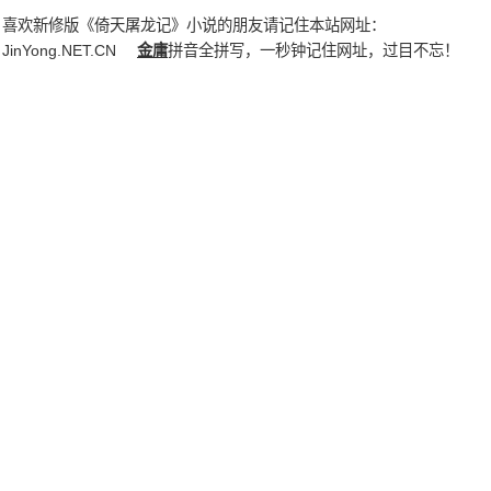
喜欢新修版《倚天屠龙记》小说的朋友请记住本站网址：
JinYong.NET.CN
金庸
拼音全拼写，一秒钟记住网址，过目不忘！