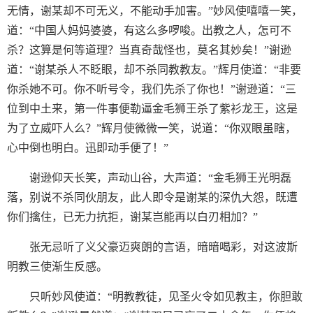
无情，谢某却不可无义，不能动手加害。”妙风使嘻嘻一笑，
道：“中国人妈妈婆婆，有这么多啰唆。出教之人，怎可不
杀？这算是何等道理？当真奇哉怪也，莫名其妙矣！”谢逊
道：“谢某杀人不眨眼，却不杀同教教友。”辉月使道：“非要
你杀她不可。你不听号令，我们先杀了你也！”谢逊道：“三
位到中土来，第一件事便勒逼金毛狮王杀了紫衫龙王，这是
为了立威吓人么？”辉月使微微一笑，说道：“你双眼虽瞎，
心中倒也明白。迅即动手便了！”
谢逊仰天长笑，声动山谷，大声道：“金毛狮王光明磊
落，别说不杀同伙朋友，此人即令是谢某的深仇大怨，既遭
你们擒住，已无力抗拒，谢某岂能再以白刃相加？”
张无忌听了义父豪迈爽朗的言语，暗暗喝彩，对这波斯
明教三使渐生反感。
只听妙风使道：“明教教徒，见圣火令如见教主，你胆敢