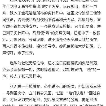
伸手到张无忌怀中掏出那枚圣火令，远远掷出，啪的一声
响，跌入了金花婆婆所布的尖针阵中。这圣火令波斯三使珍
同性命，流云使和辉月使顾不得再和张无忌、赵敏对敌，甚
至顾不得妙风使安危，一齐纵身过去捡拾。只奔出丈余，便
已到了尖针阵中。辉月使“啊”的负痛尖叫，已踏中了一枚钢
针。月黑风高，长草没膝，瞧不清楚圣火令和尖针的所在，
两人只得不住拔针，摸索着寻令。妙风使犹如大梦初醒，长
声惊呼，跟了过去。
赵敏为救张无忌性命，适才这三招使得犹如兔起鹘落，
绝无余暇多想一想，这时惊魂稍定，越想越害怕，“嘤”的一
声，投人了张无忌怀中。
张无忌一手揽着她，心中说不出的感激，但知波斯三使
一寻到圣火令，立时转身又回，忙道：“咱们快走！”回过身
来，将屠龙刀交还谢逊，抱起身受重伤的殷离，向谢逊道：