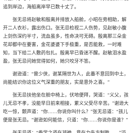
追到岸边，海船离岸早已数十丈了。
张无忌将赵敏和殷离并排放入船舱，小昭在旁相助，解
开二人衣衫，露出伤口。张无忌检视二人伤势，见赵敏小腹
上剑伤深约半寸，流血虽多，性命决可无碍。殷离那三朵金
花却都中在要害，金花婆婆下手极重，是否能救，一时难
知，当下给二人敷药包扎。殷离早已昏迷不醒。赵敏泪水盈
盈，张无忌问她觉得如何，她只咬牙不答。
谢逊道：“曾少侠，谢某隔世为人，此番不意回到中土，
尚能结识你这位义气深重的朋友，实是意外之喜。”
张无忌扶他坐在舱中椅上，伏地便拜，哭道：“义父，孩
儿无忌不孝，没能早日前来相接，累义父受尽辛苦。”谢逊大
吃一惊，颤声道：“你……你说你叫什么？”张无忌道：“孩儿
便是张无忌。”谢逊如何能信，只道：“你……你说你是谁？”
张无忌道：“拳学之道在凝神，意在力先方制胜……”滔