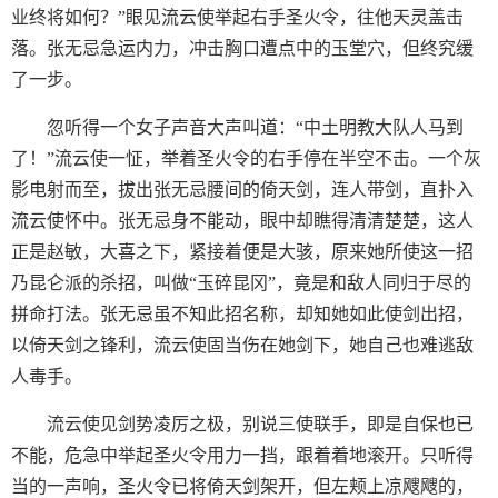
业终将如何？”眼见流云使举起右手圣火令，往他天灵盖击
落。张无忌急运内力，冲击胸口遭点中的玉堂穴，但终究缓
了一步。
忽听得一个女子声音大声叫道：“中土明教大队人马到
了！”流云使一怔，举着圣火令的右手停在半空不击。一个灰
影电射而至，拔出张无忌腰间的倚天剑，连人带剑，直扑入
流云使怀中。张无忌身不能动，眼中却瞧得清清楚楚，这人
正是赵敏，大喜之下，紧接着便是大骇，原来她所使这一招
乃昆仑派的杀招，叫做“玉碎昆冈”，竟是和敌人同归于尽的
拼命打法。张无忌虽不知此招名称，却知她如此使剑出招，
以倚天剑之锋利，流云使固当伤在她剑下，她自己也难逃敌
人毒手。
流云使见剑势凌厉之极，别说三使联手，即是自保也已
不能，危急中举起圣火令用力一挡，跟着着地滚开。只听得
当的一声响，圣火令已将倚天剑架开，但左颊上凉飕飕的，