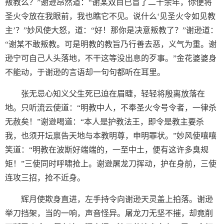
叛教么？”谢逊昂然道：“谢某双目已盲了二十余年，你便将
圣火令放在我眼前，我也瞧它不见。说什么‘见圣火令如见教
主’？”妙风使大怒，道：“好！那你是决意叛教了？”谢逊道：
“谢某不敢叛教。可是明教的教旨乃行善去恶，义气为重。谢
逊宁可自己人头落地，不干这等没出息的歹事。”金花婆婆身
不能动，于谢逊的言语却一句句都听在耳里。
张无忌心知义父生死已迫在眉睫，轻轻将殷离放落在
地。只听流云使道：“明教中人，不奉圣火令号令者，一律杀
无赦矣！”谢逊喝道：“本人是护教法王，即令是教主要杀
我，也须开坛禀告天地与本教明尊，申明罪状。”妙风使嘻嘻
笑道：“明教在波斯好端端的，一至中土，便有这许多臭规
矩！”三使同时呼啸抢上。谢逊屠龙刀挥动，护在身前，三使
连攻三招，抢不近身。
辉月使欺身直进，左手持令向谢逊天灵盖上拍落。谢逊
举刀挡架，当的一响，声音怪异。屠龙刀无坚不摧，却竟削