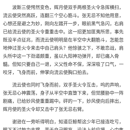
波斯三使愕然变色，辉月使双手两根圣火令急挥横扫，
流云使突然高跃，连翻三个空心筋斗。张无忌不知他用意，
心想还是避之为妙，刚向左踏开一步，眼前黑气急闪，右肩
已给流云使的圣火令重重击中。这一招更加匪夷所思，事先
既没半点征兆，而流云使明明是在半空中大翻筋斗，怎能忽
地伸过圣火令来击中自己肩头？他惊骇之下，不敢恋战，肩
头所中这一下劲道颇重，虽以九阳神功弹开，却已痛入骨
髓。但知只要自己一退，义父性命不保，深深吸了口气，一
咬牙，飞身而前，伸掌向流云使胸口拍去。
流云使也同时飞身而前，双手圣火令互击，呜的声响，
张无忌心神震荡，身子从半空中直堕下来，但觉腰胁中一阵
剧痛，已给妙风使重重踢中。砰的一下，妙风使向后摔出，
辉月使的圣火令却又击中了张无忌右臂。
谢逊在一旁听得明白，知道巨鲸帮这少年已接连吃亏，
眼下不过勉力支撑，苦于自己眼盲，没法上前应援，心中焦