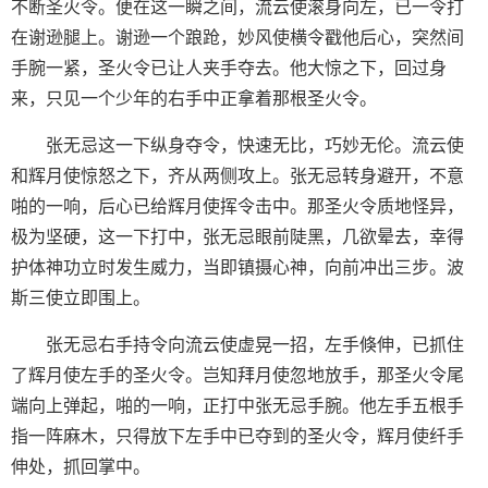
不断圣火令。便在这一瞬之间，流云使滚身向左，已一令打
在谢逊腿上。谢逊一个踉跄，妙风使横令戳他后心，突然间
手腕一紧，圣火令已让人夹手夺去。他大惊之下，回过身
来，只见一个少年的右手中正拿着那根圣火令。
张无忌这一下纵身夺令，快速无比，巧妙无伦。流云使
和辉月使惊怒之下，齐从两侧攻上。张无忌转身避开，不意
啪的一响，后心已给辉月使挥令击中。那圣火令质地怪异，
极为坚硬，这一下打中，张无忌眼前陡黑，几欲晕去，幸得
护体神功立时发生威力，当即镇摄心神，向前冲出三步。波
斯三使立即围上。
张无忌右手持令向流云使虚晃一招，左手倏伸，已抓住
了辉月使左手的圣火令。岂知拜月使忽地放手，那圣火令尾
端向上弹起，啪的一响，正打中张无忌手腕。他左手五根手
指一阵麻木，只得放下左手中已夺到的圣火令，辉月使纤手
伸处，抓回掌中。