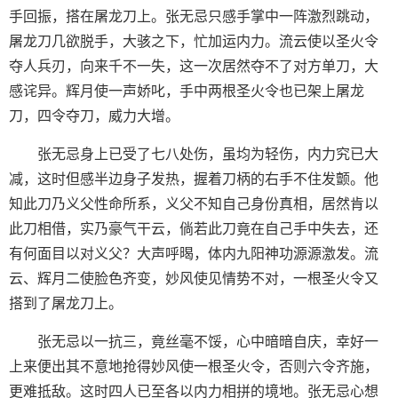
手回振，搭在屠龙刀上。张无忌只感手掌中一阵激烈跳动，
屠龙刀几欲脱手，大骇之下，忙加运内力。流云使以圣火令
夺人兵刃，向来千不一失，这一次居然夺不了对方单刀，大
感诧异。辉月使一声娇叱，手中两根圣火令也已架上屠龙
刀，四令夺刀，威力大增。
张无忌身上已受了七八处伤，虽均为轻伤，内力究已大
减，这时但感半边身子发热，握着刀柄的右手不住发颤。他
知此刀乃义父性命所系，义父不知自己身份真相，居然肯以
此刀相借，实乃豪气干云，倘若此刀竟在自己手中失去，还
有何面目以对义父？大声呼暍，体内九阳神功源源激发。流
云、辉月二使脸色齐变，妙风使见情势不对，一根圣火令又
搭到了屠龙刀上。
张无忌以一抗三，竟丝毫不馁，心中暗暗自庆，幸好一
上来便出其不意地抢得妙风使一根圣火令，否则六令齐施，
更难抵敌。这时四人已至各以内力相拼的境地。张无忌心想