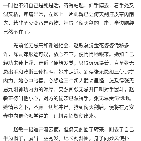
一时也不知自己是死是活，待得站起，伸手摸去，着手处又
湿又粘，疼痛异常，左颊上一片虬髯已让倚天剑连皮带肉削
去，若非圣火令乃是奇物，挡得了倚天剑的一击，半边脑袋
已然不在了。
先前张无忌来和谢逊相会，赵敏总觉金花婆婆诡秘多
诈，陈友谅形迹可疑，放心不下，便悄悄地跟来。她知自己
轻功未臻上乘，走近了便给发觉，只得远远蹑着，直至张无
忌出手和波斯三使相斗，她才走近。到得张无忌和三使比拼
内力，她心中暗喜，心想这三个胡人武功虽怪，怎及得张无
忌九阳神功内力的浑厚。突然间张无忌开口叫对手罢斗，赵
敏正待叫他小心，对方的偷袭已然得手，张无忌受伤倒地。
她情急之下，不顾一切地冲出，抢到倚天剑后，便将在万安
寺中向昆仑派学得的一记拼命招数使出来。
赵敏一招逼开流云使，但倚天剑圈了转来，削去了自己
半边帽子，露出一丛秀发。她长剑斜圈，身子向妙风使扑