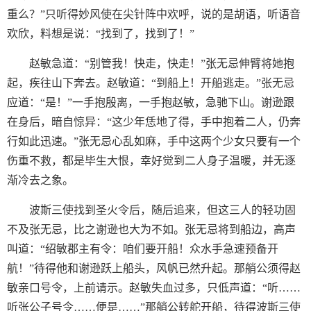
重么？”只听得妙风使在尖针阵中欢呼，说的是胡语，听语音
欢欣，料想是说：“找到了，找到了！”
赵敏急道：“别管我！快走，快走！”张无忌伸臂将她抱
起，疾往山下奔去。赵敏道：“到船上！开船逃走。”张无忌
应道：“是！”一手抱殷离，一手抱赵敏，急驰下山。谢逊跟
在身后，暗自惊异：“这少年恁地了得，手中抱着二人，仍奔
行如此迅速。”张无忌心乱如麻，手中这两个少女只要有一个
伤重不救，都是毕生大恨，幸好觉到二人身子温暖，并无逐
渐冷去之象。
波斯三使找到圣火令后，随后追来，但这三人的轻功固
不及张无忌，比之谢逊也大为不如。张无忌将到船边，高声
叫道：“绍敏郡主有令：咱们要开船！众水手急速预备开
航！”待得他和谢逊跃上船头，风帆已然升起。那艄公须得赵
敏亲口号令，上前请示。赵敏失血过多，只低声道：“听……
听张公子号令……便是……”那艄公转舵开船，待得波斯三使