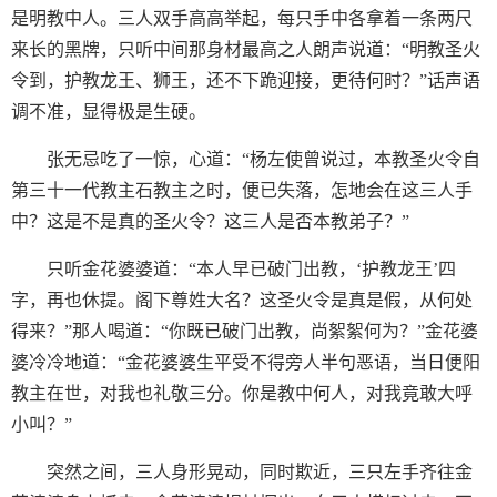
是明教中人。三人双手高高举起，每只手中各拿着一条两尺
来长的黑牌，只听中间那身材最高之人朗声说道：“明教圣火
令到，护教龙王、狮王，还不下跪迎接，更待何时？”话声语
调不准，显得极是生硬。
张无忌吃了一惊，心道：“杨左使曾说过，本教圣火令自
第三十一代教主石教主之时，便已失落，怎地会在这三人手
中？这是不是真的圣火令？这三人是否本教弟子？”
只听金花婆婆道：“本人早已破门出教，‘护教龙王’四
字，再也休提。阁下尊姓大名？这圣火令是真是假，从何处
得来？”那人喝道：“你既已破门出教，尚絮絮何为？”金花婆
婆冷冷地道：“金花婆婆生平受不得旁人半句恶语，当日便阳
教主在世，对我也礼敬三分。你是教中何人，对我竟敢大呼
小叫？”
突然之间，三人身形晃动，同时欺近，三只左手齐往金