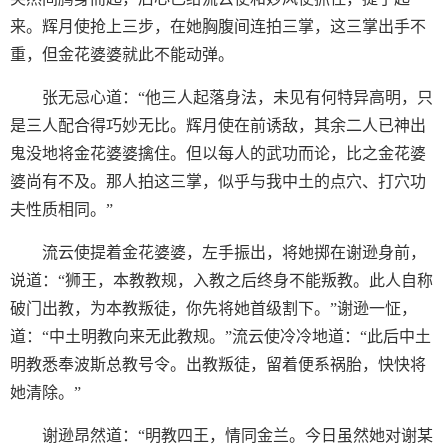
来。辉月使抢上三步，在她胸腹间连拍三掌，这三掌出手不
重，但金花婆婆就此不能动弹。
张无忌心道：“他三人起落身法，未见有何特异高明，只
是三人配合得巧妙无比。辉月使在前诱敌，其余二人已神出
鬼没地将金花婆婆擒住。但以每人的武功而论，比之金花婆
婆尚有不及。那人拍这三掌，似乎与我中土的点穴、打穴功
夫性质相同。”
流云使提着金花婆婆，左手振出，将她掷在谢逊身前，
说道：“狮王，本教教规，入教之后终身不能叛教。此人自称
破门出教，为本教叛徒，你先将她首级割下。”谢逊一怔，
道：“中土明教向来无此教规。”流云使冷冷地道：“此后中土
明教悉奉波斯总教号令。出教叛徒，留着便系祸胎，快快将
她清除。”
谢逊昂然道：“明教四王，情同金兰。今日虽然她对谢某