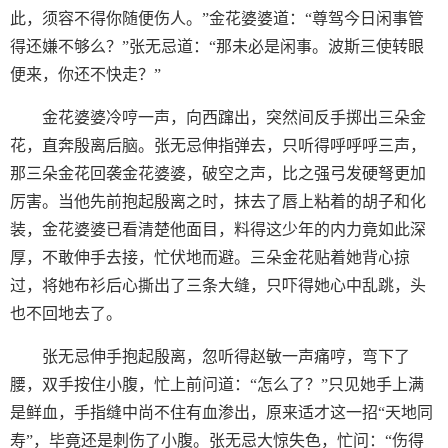
此，须容不得你随便伤人。”金花婆婆道：“尊驾今日闲事管
得还嫌不够么？”张无忌道：“那未必是闲事。波斯三使转眼
便来，你还不快走？”
金花婆婆冷哼一声，向西蹿出，突然间反手掷出三朵金
花，直奔殷离后脑。张无忌伸指弹去，只听得呼呼呼三声，
那三朵金花回袭金花婆婆，破空之声，比之强弓发硬弩更加
厉害。当他先前抱起殷离之时，抹去了唇上粘着的胡子和化
装，金花婆婆已看清楚他面目，料得这少年的内力竟如此深
厚，不敢伸手去接，忙伏地而避。三朵金花贴着她背心掠
过，将她布衫后心撕出了三条大缝，只吓得她心中乱跳，头
也不回地去了。
张无忌伸手抱起殷离，忽听得赵敏一声痛哼，弯下了
腰，双手按住小腹，忙上前问道：“怎么了？”只见她手上满
是鲜血，手指缝中尚不住有血渗出，原来适才这一招“天地同
寿”，毕竟还是刺伤了小腹。张无忌大惊失色，忙问：“伤得