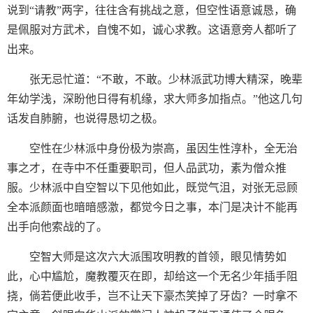
说到“请教”两字，往往含有挑战之意，但空性语意诚恳，确
是佩服对方武术，自愧不如，诚心求教。这语意旁人都听了
出来。
张无忌忙道：“不敢，不敢。少林派武功博大精深，晚辈
年幼学浅，深盼他日得有机缘，求大师多加指点。”他这几句
话发自肺腑，也说得恳切之极。
空性在少林派中身份极为崇高，虽因生性淳朴，全无治
事之才，在寺中不任重要职司，但人品武功，素为僧众推
服。少林派中自空智以下见他如此，既觉气沮，对张无忌顾
全本派颜面也暗暗感激，都觉今日之事，本门是决计不能再
出手向他索战的了。
空智大师是这次六大派围攻明教的首领，眼见情势如
此，心中尴尬，魔教覆灭在即，却给这一个无名少年插手阻
挠，倘若便此收手，岂不让天下豪杰笑掉了牙齿？一时拿不