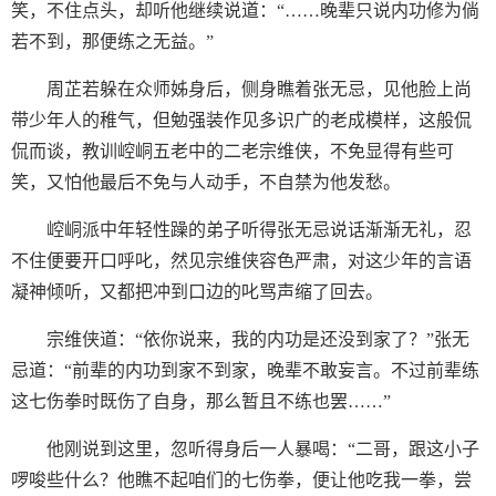
笑，不住点头，却听他继续说道：“……晚辈只说内功修为倘
若不到，那便练之无益。”
周芷若躲在众师姊身后，侧身瞧着张无忌，见他脸上尚
带少年人的稚气，但勉强装作见多识广的老成模样，这般侃
侃而谈，教训崆峒五老中的二老宗维侠，不免显得有些可
笑，又怕他最后不免与人动手，不自禁为他发愁。
崆峒派中年轻性躁的弟子听得张无忌说话渐渐无礼，忍
不住便要开口呼叱，然见宗维侠容色严肃，对这少年的言语
凝神倾听，又都把冲到口边的叱骂声缩了回去。
宗维侠道：“依你说来，我的内功是还没到家了？”张无
忌道：“前辈的内功到家不到家，晚辈不敢妄言。不过前辈练
这七伤拳时既伤了自身，那么暂且不练也罢……”
他刚说到这里，忽听得身后一人暴喝：“二哥，跟这小子
啰唆些什么？他瞧不起咱们的七伤拳，便让他吃我一拳，尝