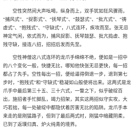
空性突然间大声吆喝，纵身而上，双手犹如狂风骤雨，
“捕风式”、“捉影式”、“抚琴式”、“鼓瑟式”、“批亢式”、“祷
虚式”、“抱残式”、“守缺式”，八式连环，疾攻而至。张无忌
神定气闲，依式而为，捕风捉影、抚琴鼓瑟、批亢捣虚、抱
残守缺，接连八招，招招后发而先至。
空性神僧这八式连环的龙爪手绵绵不绝，便如是一招中
的八个变化一般，快捷无比，哪知他快张无忌更快，每一招
都占了先手。空性每出一招，便给逼得倒退一步，退到第七
步时，“抱残式”和“守缺式”稳凝如山般使将出来。这两式是龙
爪手中最后第三十五、三十六式，一瞥之下，似乎破绽百
出，施招者手忙脚乱，竭力招架，其实这两招似守实攻，大
巧若拙，每一处破绽中都隐伏着厉害无比的陷阱。龙爪手本
来走的是刚猛路子，但到了最后两式时，刚猛中暗藏阴柔，
已到了返璞归真、炉火纯青的境界。