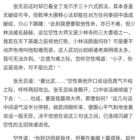
张无忌这时却已看全了龙爪手三十六式抓法，其本身虽
无破绽可寻，但乾坤大挪移心法却能在对方任何拳招中造成
破绽，只心下踌躇：“此刻我便要取他性命，亦已不难，但少
林派威名赫赫，这位空性大师又是少林寺的三大耆宿之一，
我若在天下英雄之前将他打败，少林派颜面何存？可是要不
动声色地叫他知难而退，这人武功比崆峒诸老高明得太多，
我可无法办到。”正感为难之际，忽听空性喝道：“小子，你
这是逃命，可不是比武！”
张无忌道：“要比武……”空性乘他开口说话而真气不纯
之际，呼呼两招攻出。张无忌纵身飘开，口中说话继续接了
下去：“……也成，要是我嬴得大师，那便如何？”这几句话
中间语气没半分停顿，倘若闭眼听来，便跟心平气和地坐着
说话一般无异，决不信他在说这三句话之间，已连续闪避了
空性的五招快速进攻。
空性道：“你轻功固是极佳，但要在拳脚上赢得我，却也