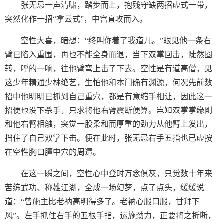
张无忌一声清啸，踏步而上，抱残守缺两招虚式一带，
突然化作一招“拿云式”，中宫直攻而入。
空性大喜，暗想：“终叫你着了我道儿。”眼见他一条右
臂已陷入重围，再也不能全身而退，当下双掌回击，陡然圈
转，呼的一响，往他臂弯上击了下去。空性是有道高僧，见
这少年精通少林绝艺，生怕他和本门确有渊源，何况先前数
招中他明明已抓到自己重穴，都是有意缩手相让，因此这一
招便也没下杀手，只求将他右臂震断便算。岂知双掌掌缘刚
和他右臂相触，突觉一股柔和而厚重的劲力从他臂上发出，
挡住了自己双掌下击。便在此时，张无忌右手五指也已虚按
在空性胸口膻中穴的周遭。
在这一瞬之间，空性心中登时万念俱灰，只觉数十年来
苦练武功、称雄江湖，全成一场幻梦，点了点头，缓缓说
道：“曾施主比老衲高明得多了。老衲心服口服，甘拜下
风”。左手抓住右手的五根手指，运施劲力，正要将之折断，