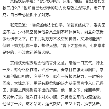
宗维侠拱手道：“曾少侠神功，佩服，佩服！能让老朽领
教三招么？”他知自己七伤拳的功力比常敬之深得多，老四不
成，自己未必便损不了对方。
张无忌道：“崆峒派绝技七伤拳，倘若真练成了，委实无
坚不摧。少林派空见神僧身具金刚不坏体神功，尚且命丧贵
派七伤拳之下，在下武功万万不及空见神僧，又如何能挡？
但眼下勉力接你三拳，想也无妨。”言下之意是说，七伤拳本
是好的，不过你还差得远呢。
宗维侠无暇去理会他的言外之意，暗运一口真气，跨上
一步，臂骨格格作响，砰然一声，奋拳打在张无忌胸口。拳
面和他胸口相碰，突觉他身上似有一股极强粘力，一时缩不
回来，大惊之下，更觉有股柔和的热力从拳面直传入自己丹
田，胸腹之间感到说不出的舒服。他一呆之下，缩回手臂，
又发拳打去。这次打中对方小腹，只觉震回来的力道强极，
他退了一步，这才站定，运气数转，重又上前，挺拳猛击。