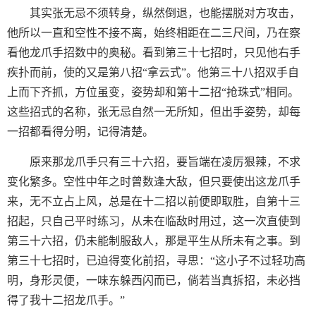
其实张无忌不须转身，纵然倒退，也能摆脱对方攻击，
他所以一直和空性不接不离，始终相距在二三尺间，乃在察
看他龙爪手招数中的奥秘。看到第三十七招时，只见他右手
疾扑而前，使的又是第八招“拿云式”。他第三十八招双手自
上而下齐抓，方位虽变，姿势却和第十二招“抢珠式”相同。
这些招式的名称，张无忌自然一无所知，但出手姿势，却每
一招都看得分明，记得清楚。
原来那龙爪手只有三十六招，要旨端在凌厉狠辣，不求
变化繁多。空性中年之时曾数逢大敌，但只要使出这龙爪手
来，无不立占上风，总是在十二招以前便即取胜，自第十三
招起，只自己平时练习，从未在临敌时用过，这一次直使到
第三十六招，仍未能制服敌人，那是平生从所未有之事。到
第三十七招时，已迫得变化前招，寻思：“这小子不过轻功高
明，身形灵便，一味东躲西闪而已，倘若当真拆招，未必挡
得了我十二招龙爪手。”