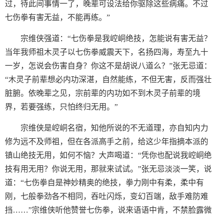
过，待此间事情一了，晚辈可设法给你驱除这些病痛。不过
七伤拳有害无益，不能再练。”
宗维侠强道：“七伤拳是我崆峒绝技，怎能说有害无益？
当年我师祖木灵子以七伤拳威震天下，名扬四海，寿至九十
一岁，怎说会伤害自身？你这不是胡说八道么？”张无忌道：
“木灵子前辈想必内功深湛，自然能练，不但无害，反而强壮
脏腑。依晚辈之见，宗前辈的内功如不到木灵子前辈的境
界，若要强练，只怕终归无用。”
宗维侠是崆峒名宿，知他所说的不无道理，亦自知内力
修为远不及师祖，但在各派高手之前，给这少年指摘本派的
镇山绝技无用，如何不恼？大声喝道：“凭你也配说我崆峒绝
技有用无用？你说无用，那就来试试。”张无忌淡淡一笑，说
道：“七伤拳自是神妙精奥的绝技，拳力刚中有柔，柔中有
刚，七般拳劲各不相同，吞吐闪烁，变幻百端，敌手难防难
挡……”宗维侠听他赞誉七伤拳，说来语语中肯，不禁脸露微