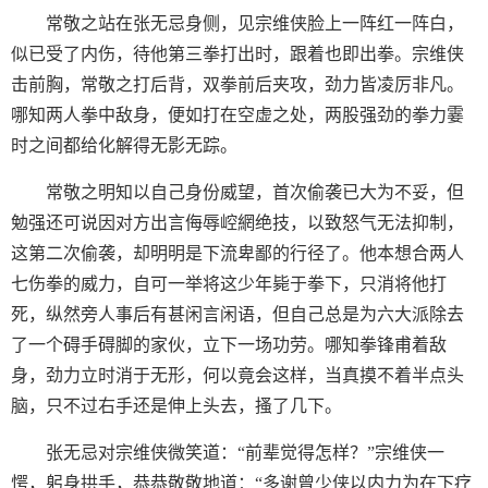
常敬之站在张无忌身侧，见宗维侠脸上一阵红一阵白，
似已受了内伤，待他第三拳打出时，跟着也即出拳。宗维侠
击前胸，常敬之打后背，双拳前后夹攻，劲力皆凌厉非凡。
哪知两人拳中敌身，便如打在空虚之处，两股强劲的拳力霎
时之间都给化解得无影无踪。
常敬之明知以自己身份威望，首次偷袭已大为不妥，但
勉强还可说因对方出言侮辱崆網绝技，以致怒气无法抑制，
这第二次偷袭，却明明是下流卑鄙的行径了。他本想合两人
七伤拳的威力，自可一举将这少年毙于拳下，只消将他打
死，纵然旁人事后有甚闲言闲语，但自己总是为六大派除去
了一个碍手碍脚的家伙，立下一场功劳。哪知拳锋甫着敌
身，劲力立时消于无形，何以竟会这样，当真摸不着半点头
脑，只不过右手还是伸上头去，搔了几下。
张无忌对宗维侠微笑道：“前辈觉得怎样？”宗维侠一
愕，躬身拱手，恭恭敬敬地道：“多谢曾少侠以内力为在下疗