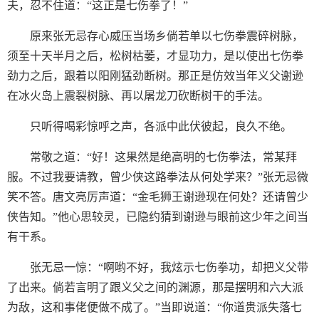
夫，忍不住道：“这正是七伤拳了！”
原来张无忌存心威压当场乡倘若单以七伤拳震碎树脉，
须至十天半月之后，松树枯萎，才显功力，是以使出七伤拳
劲力之后，跟着以阳刚猛劲断树。那正是仿效当年义父谢逊
在冰火岛上震裂树脉、再以屠龙刀砍断树干的手法。
只听得喝彩惊呼之声，各派中此伏彼起，良久不绝。
常敬之道：“好！这果然是绝高明的七伤拳法，常某拜
服。不过我要请教，曾少侠这路拳法从何处学来？”张无忌微
笑不答。唐文亮厉声道：“金毛狮王谢逊现在何处？还请曾少
侠告知。”他心思较灵，已隐约猜到谢逊与眼前这少年之间当
有干系。
张无忌一惊：“啊哟不好，我炫示七伤拳功，却把义父带
了出来。倘若言明了跟义父之间的渊源，那是摆明和六大派
为敌，这和事佬便做不成了。”当即说道：“你道贵派失落七