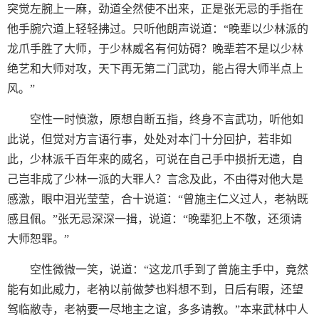
突觉左腕上一麻，劲道全然使不出来，正是张无忌的手指在
他手腕穴道上轻轻拂过。只听他朗声说道：“晚辈以少林派的
龙爪手胜了大师，于少林威名有何妨碍？晚辈若不是以少林
绝艺和大师对攻，天下再无第二门武功，能占得大师半点上
风。”
空性一时愤激，原想自断五指，终身不言武功，听他如
此说，但觉对方言语行事，处处对本门十分回护，若非如
此，少林派千百年来的威名，可说在自己手中损折无遗，自
己岂非成了少林一派的大罪人？言念及此，不由得对他大是
感激，眼中泪光莹莹，合十说道：“曾施主仁义过人，老衲既
感且佩。”张无忌深深一揖，说道：“晚辈犯上不敬，还须请
大师恕罪。”
空性微微一笑，说道：“这龙爪手到了曾施主手中，竟然
能有如此威力，老衲以前做梦也料想不到，日后有暇，还望
驾临敝寺，老衲要一尽地主之谊，多多请教。”本来武林中人