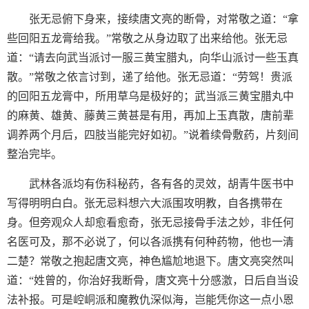
张无忌俯下身来，接续唐文亮的断骨，对常敬之道：“拿
些回阳五龙膏给我。”常敬之从身边取了出来给他。张无忌
道：“请去向武当派讨一服三黄宝腊丸，向华山派讨一些玉真
散。”常敬之依言讨到，递了给他。张无忌道：“劳驾！贵派
的回阳五龙膏中，所用草乌是极好的；武当派三黄宝腊丸中
的麻黄、雄黄、藤黄三黄甚是有用，再加上玉真散，唐前辈
调养两个月后，四肢当能完好如初。”说着续骨敷药，片刻间
整治完毕。
武林各派均有伤科秘药，各有各的灵效，胡青牛医书中
写得明明白白。张无忌料想六大派围攻明教，自各携带在
身。但旁观众人却愈看愈奇，张无忌接骨手法之妙，非任何
名医可及，那不必说了，何以各派携有何种药物，他也一清
二楚？常敬之抱起唐文亮，神色尴尬地退下。唐文亮突然叫
道：“姓曾的，你治好我断骨，唐文亮十分感激，日后自当设
法补报。可是崆峒派和魔教仇深似海，岂能凭你这一点小恩