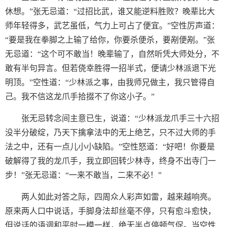
休想。”张无忌道：“过招比武，谁又能逆料胜败？晚辈比大
师年轻得多，武艺虽低，气力上可占了便宜。”空性厉声道：
“要是我在拳脚之上输了给你，你要杀便杀，要剐便剐。”张
无忌道：“这个可不敢当！晚辈输了，自然听凭大师处分，不
敢有半句异言。但若侥幸胜得一招半式，便请少林派退下光
明顶。”空性道：“少林派之事，由我师兄做主，我只管得自
己。我不信这龙爪手拾掇不了你这小子。”
张无忌转念间主意已生，说道：“少林派龙爪手三十六招
没半分破绽，乃天下擒拿法中的无上绝艺，只不过大师的手
法之中，还有一点儿小小缺陷。”空性怒道：“好吧！你要是
破解得了我的龙爪手，我立即回转少林寺，终身不出寺门一
步！”张无忌道：“一来不敢当，二来不必！”
两人如此对答之际，四周众人彩声如雷，越来越响亮。
原来两人口中说话，手脚身法却丝毫不停，只有愈斗愈快，
但说话的语调和平时一模一样，绝无半点停顿气促。当空性