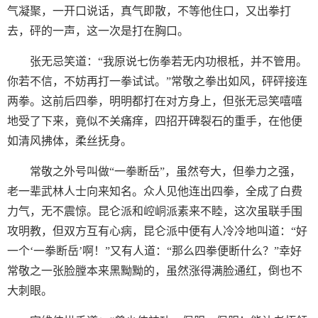
气凝聚，一开口说话，真气即散，不等他住口，又出拳打
去，砰的一声，这一次是打在胸口。
张无忌笑道：“我原说七伤拳若无内功根柢，并不管用。
你若不信，不妨再打一拳试试。”常敬之拳出如风，砰砰接连
两拳。这前后四拳，明明都打在对方身上，但张无忌笑嘻嘻
地受了下来，竟似不关痛痒，四招开碑裂石的重手，在他便
如清风拂体，柔丝抚身。
常敬之外号叫做“一拳断岳”，虽然夸大，但拳力之强，
老一辈武林人士向来知名。众人见他连出四拳，全成了白费
力气，无不震惊。昆仑派和崆峒派素来不睦，这次虽联手围
攻明教，但双方互有心病，昆仑派中便有人冷冷地叫道：“好
一个‘一拳断岳’啊！”又有人道：“那么四拳便断什么？”幸好
常敬之一张脸膛本来黑黝黝的，虽然涨得满脸通红，倒也不
大刺眼。