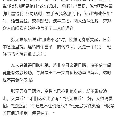
说“你轻功固是绝佳”这句话时，呼呼连出两招，说“但要在拳
脚上赢得我”那句话时，左手五指急抓而下，说到“却也休想”
时，语音威猛，双手颤动，疾拿三招。两人边斗边说，旁观
众人的喝彩声始终掩盖不了二人的语音。
张无忌最后说到“那也不必”时，陡然间身形拔起，在空
中急速盘旋，连转四个圈子，愈转愈高，又是一个转折，轻
轻巧巧地落在数丈之外。
众人只瞧得目眩神驰，若非今日亲眼目睹，决不信世间
竟能有这般轻功。青翼蝠王韦一笑自负轻功举世莫及，这时
也不禁骇然叹服。
张无忌身子落地，空性也已抢到他身前，却不乘虚追
击，大声道：“咱们这就比了吗？”张无忌道：“好，大师请发
招。”空性道：“你还是不住倒退么？”张无忌微微笑道：“晚辈
若再倒退半步，便算输了。”