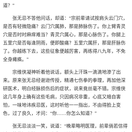
道？”
张无忌不答他问话，却道：“宗前辈请试按肩头云门穴，
是否有轻微隐痛？云门穴属肺，那是肺脉伤了。你上臂青灵
穴是否时时麻痒难当？青灵穴属心，那是心脉伤了。你腿上
五里穴是否每逢阴雨，便即酸痛？五里穴属肝，那是肝脉伤
了。你越练下去，这些征象便越厉害，再练得八九年，不免
全身瘫痪。”
宗维侠凝神听着他说话，额头上汗珠一滴滴地渗了出
来。原来张无忌经谢逊传授，精通七伤拳的拳理，再加他深
研医术，明白经脉损伤后的症状，说来竟丝毫不错。宗维侠
这几年身上确有这些毛病，只因病况非重，心底又暗自害
怕，一味地讳疾忌医，这时听他一一指出，不由得脸上变
色，过了良久，才问：“你……你怎么知道？”
张无忌淡淡一笑，说道：“晚辈略明医理，前辈倘若信得