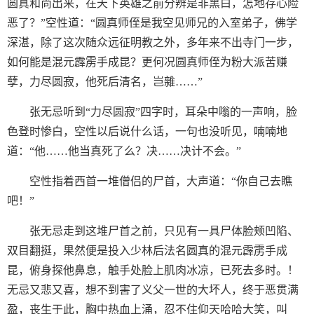
圆真和尚出来，在天下英雄之前分辨是非黑白，怎地存心险
恶了？”空性道：“圆真师侄是我空见师兄的入室弟子，佛学
深湛，除了这次随众远征明教之外，多年来不出寺门一步，
如何能是混元霹雳手成昆？更何况圆真师侄为粉大派苦赚
孽，力尽圆寂，他死后清名，岂雜……”
张无忌听到“力尽圆寂”四字时，耳朵中嗡的一声响，脸
色登时惨白，空性以后说什么话，一句也没听见，喃喃地
道：“他……他当真死了么？决……决计不会。”
空性指着西首一堆僧侣的尸首，大声道：“你自己去瞧
吧！”
张无忌走到这堆尸首之前，只见有一具尸体脸颊凹陷、
双目翻挺，果然便是投入少林后法名圆真的混元霹雳手成
昆，俯身探他鼻息，触手处脸上肌肉冰凉，已死去多时。！
无忌又悲又喜，想不到害了义父一世的大坏人，终于恶贯满
盈，丧生于此，胸中热血上涌，忍不住仰天哈哈大笑，叫