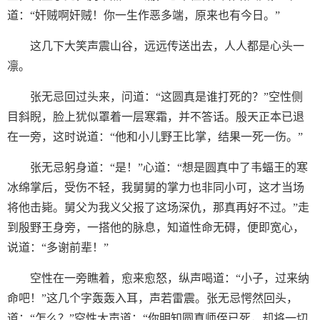
道：“奸贼啊奸贼！你一生作恶多端，原来也有今日。”
这几下大笑声震山谷，远远传送出去，人人都是心头一
凛。
张无忌回过头来，问道：“这圆真是谁打死的？”空性侧
目斜睨，脸上犹似罩着一层寒霜，并不答话。殷天正本已退
在一旁，这时说道：“他和小儿野王比掌，结果一死一伤。”
张无忌躬身道：“是！”心道：“想是圆真中了韦蝠王的寒
冰绵掌后，受伤不轻，我舅舅的掌力也非同小可，这才当场
将他击毙。舅父为我义父报了这场深仇，那真再好不过。”走
到殷野王身旁，一搭他的脉息，知道性命无碍，便即宽心，
说道：“多谢前辈！”
空性在一旁瞧着，愈来愈怒，纵声喝道：“小子，过来纳
命吧！”这几个字轰轰入耳，声若雷震。张无忌愕然回头，
道：“怎么？”空性大声道：“你明知圆真师侄已死，却将一切