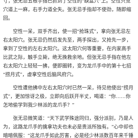
寸，张无忌五根手指已抓到了空性的“缺盆穴”上。空性只觉
穴道上一麻，右手力道全失。张无忌手指却不使劲，随即缩
回。
空性一呆，双手齐出，使一招“抢珠式”，拿向张无忌左
右太阳穴。张无忌仍然后发先至，两手探出，又抢先一步，
拿到了空性的左右太阳穴。这太阳穴何等重要，在内家高手
比武之际，触手立毙，绝无挽救余地。但张无忌手指在他左
右太阳穴上轻轻一拂，便即圈转，变为龙爪手中的第十七招
“捞月式”，虚拿空性后脑风府穴。
空性遭他拂中左右太阳穴时已然一呆，待见他使出“捞月
式”，更加惊讶之极，立即向后跃开半丈，喝道：“你……你
怎地偷学到我少林派的龙爪手？”
张无忌微笑道：“天下武学殊途同归，强分派别，乃是人
为，这路龙爪手的擒拿功夫也未必是贵派所独有。”心中却也
暗暗佩服：“这龙爪手如此厉害，必是经少林派数百年来千锤