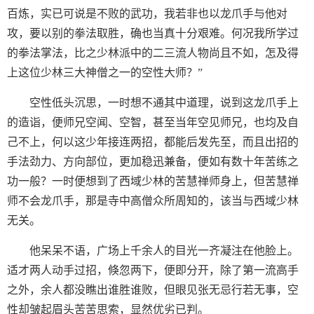
百炼，实已可说是不败的武功，我若非也以龙爪手与他对
攻，要以别的拳法取胜，确也当真十分艰难。何况我所学过
的拳法掌法，比之少林派中的二三流人物尚且不如，怎及得
上这位少林三大神僧之一的空性大师？”
空性低头沉思，一时想不通其中道理，说到这龙爪手上
的造诣，便师兄空闻、空智，甚至当年空见师兄，也均及自
己不上，何以这少年接连两招，都能后发先至，而且出招的
手法劲力、方向部位，更加稳迅兼备，便如有数十年苦练之
功一般？一时便想到了西域少林的苦慧禅师身上，但苦慧禅
师不会龙爪手，那是寺中高僧众所周知的，该当与西域少林
无关。
他呆呆不语，广场上千余人的目光一齐凝注在他脸上。
适才两人动手过招，倏忽两下，便即分开，除了第一流高手
之外，余人都没瞧出谁胜谁败，但眼见张无忌行若无事，空
性却皱起眉头苦苦思索，显然优劣已判。