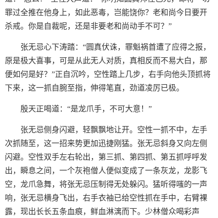
罪过全推在他身上，如此恶毒，岂能饶你？老和尚今日要开
杀戒。你是自裁呢，还是非要老和尚动手不可？”
张无忌心下涛踏：“圆真伏诛，罪魁祸首遭了应得之报，
原是极大喜事，可是从此无人对质，真相反而不易大白，那
便如何是好？”正自沉吟，空性踏上几步，右手向他头顶抓将
下来，这一抓自腕至指，伸得笔直，劲道凌厉已极。
殷天正喝道：“是龙爪手，不可大意！”
张无忌侧身闪避，轻飘飘地让开。空性一抓不中，左手
次抓随至，这一招来势更加迅捷刚猛。张无忌斜身又向左侧
闪避。空性双手左右轮出，第三抓、第四抓、第五抓呼呼发
出，瞬息之间，一个灰袍僧人便似变成了一条灰龙，龙影飞
空，龙爪急舞，将张无忌压制得无处躲闪。猛听得嗤的一声
响，张无忌横身飞出，右手衣袖已给空性抓在手中，右臂裸
露，现出长长五条血痕，鲜血淋漓而下。少林僧众喝彩声