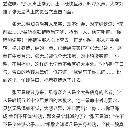
尝滋味。”那人声止拳到，出手既快且狠，呼呼风声，大拳对
准了张无忌背上的灵台穴直击而至。
张无忌明知身后有人来袭，却不理会，对宗维侠道：“宗
前辈……”猛听得铁链呛当声响，抢出一人，娇声叱道：“你
暗施偷袭！”伸链往那人头上套去，正是小昭。那人左手翻
转，格开铁链，砰的一拳，已结结实实打在张无忌背上。这
拳正中灵台穴，张无忌却似全无知觉，对小昭微笑道：“小
昭，不用担心，这样的七伤拳不会有好大用处。”小昭吁了口
气，雪白的脸转为晕红，低声道：“我倒忘了你已练……”说
到这里，忙即住口，拖着铁链退了开去。
张无忌转过身来，见偷袭之人是个大头瘦身的老者。这
人是崆峒五老中位居第四的常敬之。他一拳命中对方要穴，
见张无忌浑如不觉，大感诧异，冲口而出：“你……你已练
成‘金刚不坏体’神功，那么是少林派的了？”张无忌道：“在下
不是少林派弟子……”常敬之知道凡是护身神功，全仗一股真