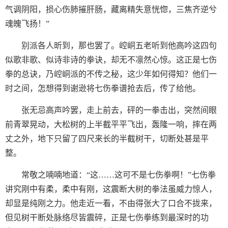
气调阴阳，损心伤肺摧肝肠，藏离精失意恍惚，三焦齐逆兮
魂魄飞扬！”
别派各人昕到，那也罢了。崆峒五老听到他高吟这四句
似歌非歌、似诗非诗的拳诀，却无不凛然心惊。这正是七伤
拳的总诀，乃崆峒派的不传之秘，这少年如何得知？他们一
时之间，怎想得到谢逊将七伤拳谱抢去后，传了给他。
张无忌高声吟罢，走上前去，砰的一拳击出，突然间眼
前青翠晃动，大松树的上半截平平飞出，轰隆一响，摔在两
丈之外，地下只留了四尺来长的半截树干，切断处甚是平
整。
常敬之喃喃地道：“这……这可不是七伤拳啊！”七伤拳
讲究刚中有柔，柔中有刚，这震断大树的拳法虽威力惊人，
却显是纯刚之力。他走近一看，不由得张大了口合不拢来，
但见树干断处脉络尽皆震碎，正是七伤拳练到最深时的功