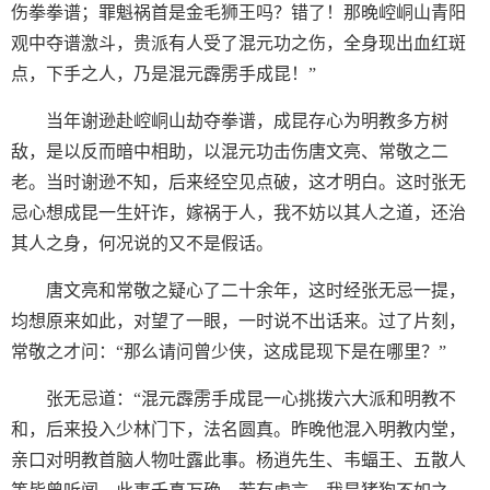
伤拳拳谱；罪魁祸首是金毛狮王吗？错了！那晚崆峒山青阳
观中夺谱激斗，贵派有人受了混元功之伤，全身现出血红斑
点，下手之人，乃是混元霹雳手成昆！”
当年谢逊赴崆峒山劫夺拳谱，成昆存心为明教多方树
敌，是以反而暗中相助，以混元功击伤唐文亮、常敬之二
老。当时谢逊不知，后来经空见点破，这才明白。这时张无
忌心想成昆一生奸诈，嫁祸于人，我不妨以其人之道，还治
其人之身，何况说的又不是假话。
唐文亮和常敬之疑心了二十余年，这时经张无忌一提，
均想原来如此，对望了一眼，一时说不出话来。过了片刻，
常敬之才问：“那么请问曾少侠，这成昆现下是在哪里？”
张无忌道：“混元霹雳手成昆一心挑拨六大派和明教不
和，后来投入少林门下，法名圆真。昨晚他混入明教内堂，
亲口对明教首脑人物吐露此事。杨逍先生、韦蝠王、五散人