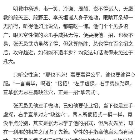
明教中杨逍、韦一笑、冷谦、周颠、说不得诸人，天鹰
教的殷天正、殷野王、李天垣诸人身子难动，眼睛耳朵却一
无所碍，听得他如此说法，都暗吃一惊。他们个个见多识
广，眼见空性僧的龙爪手威猛无俦，便要接他一招，也极不
易，张无忌武功虽然了得，但就算能胜，总也得在百余招之
后，攻守趋避，如何能不退半步？均觉这句话说得未免过于
托大。
只听空性道：“那也不必！赢要赢得公平，输也要输得心
服。”一言甫毕，喝道：“接招！”左手虚探，右手势挟劲风，
直拿张无忌左肩缺盆穴，正是一招“拿云式”。
张无忌见他左手微动，已知他要使此招，当下也是左手
虚探，右手直拿对方“缺盆穴”。两人所使招式一模一样，竟
没半点分别，其实是张无忌学了他的招式，但后发先至，却
在一刹那的相差之间占了先着。空性的手指离他肩头尚有两