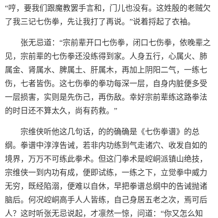
“哼，要我们跟魔教罢手言和，门儿也没有。这姓殷的老贼欠
了我三记七伤拳，先让我打了再说。”说着捋起了衣袖。
张无忌道：“宗前辈开口七伤拳，闭口七伤拳，依晚辈之
见，宗前辈的七伤拳还没练得到家。人身五行，心属火、肺
属金、肾属水、脾属土、肝属木，再加上阴阳二气，一练七
伤，七者皆伤。这七伤拳的拳功每深一层，自身内脏便多受
一层损害，实则是先伤己，再伤敌。幸好宗前辈练这路拳法
的时日还不算太久，尚有药救。”
宗维侠听他这几句话，的的确确是《七伤拳谱》的总
纲。拳谱中淳淳告诫，若非内功练到气走诸穴、收发自如的
境界，万万不可练此拳术。但这门拳术是崆峒派镇山绝技，
宗维侠一到内功有成，便即试练，一练之下，立觉拳中威力
无穷，既经陷溺，便难以自休，早把拳谱总纲中的告诫抛诸
脑后。何况崆峒高手人人皆练，自己身居五老之次，焉可后
人？这时听张无忌说起，才凛然一惊，问道：“你又怎么知