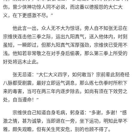
伤，曾少侠神功惊人同不必说，而这番以德报怨的大仁大
义，在下更感激不尽。”
他此言一出，众人无不大为惊讶。旁人自不知张无忌在
宗维侠连击他三拳之际，运出九阳真气，送入他体内，时刻
虽短，一瞬即过，但那九阳真气浑厚强劲，宗维侠已受用不
浅。他知若非常敬之在对手身后偷袭，那么第三拳上所受的
好处将远木止此。
张无忌道：“大仁大义四字，如何敢当？宗前辈此刻奇经
八脉都受剧震，最好立即运气调息，那么练七伤拳时所积下
来的毒害，当可在两三年内逐步除去。如尚有须在下效劳之
处，自当遵命！”
宗维侠自己知道自身毛病，躬身道：“多谢，多谢！”感
激之情，甚为诚挚，当即退在一旁，坐下运功，明知此举不
雅，颇失观瞻，但有关生死安危，别的也顾不得了。