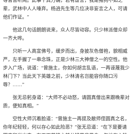
等皆曾听闻。此事千真万确，若有虚言，我是猪狗不如之
辈，武林中人人唾弃。杨逍先生等几位决非妄言之人，可请
他们作证。”
他这几句话朗朗说来，众人尽皆动容。只少林派僧众却
一齐大哗。
只听一人高宣佛号，缓步而出，身披灰色僧袍，貌相威
严，左手握了一串念珠，正是少林三大神僧之一的空性。他
步入广场，说道：“曾施主，你如何胡言乱语，一再诬蔑我少
林门下？当此天下英雄之前，少林清名岂能容你随口污
辱？……”
张无忌躬身道：“大师不必动怒，请圆真僧出来跟晚辈对
质，便知真相。”
空性大师沉着脸道：“曾施主一再提及敝师侄圆真之名，
你年纪轻轻，何以存心如此险恶？”张无忌道：“在下是要请