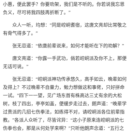
小惠，便此罢手？你要劝架，我们是不听的。你若说我忘恩
负义，尽可将我四肢再折断了。”
众人一听，均想：“同是崆峒耆宿，这唐文亮却比常敬之
有骨气得多了。”
张无忌道：“依唐前辈说来，如何才能听在下的劝解？”
唐文亮道：“你露一手武功，倘若崆峒派及你不上，那便
无话可说。”
张无忌道：“崆峒派神功传承悠久，高手如云，晚辈如何
及得上？不过晚辈不自量力，勉力想做这和事佬，只好拼命
一试。”四下一一望，见广场东首有株高达三丈有余的大松
树，枝了四出，亭亭如盖，便缓步走过去，朗声道：“晚辈学
过贵派的几招七伤拳法，如练得不对，请崆峒派各位前辈指
教。”各派人众听了，尽皆诧异：“这小子原来连崆峒派的七
伤拳也会，那是从何处学来啊？”只听他朗声念道：“五行之