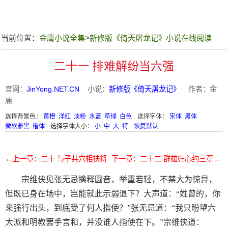
当前位置：
金庸小说全集
>
新修版《倚天屠龙记》小说在线阅读
二十一 排难解纷当六强
官网：
JinYong.NET.CN
小说：
新修版《倚天屠龙记》
作者：金
庸
选择背景色：
黄橙
洋红
淡粉
水蓝
草绿
白色
选择字体：
宋体
黑体
微软雅黑
楷体
选择字体大小：
小
中
大
特
恢复默认
←上一章：二十 与子共穴相扶将
下一章：二十二 群雄归心约三章→
宗维侠见张无忌擒释圆音，举重若轻，不禁大为惊异，
但既已身在场中，岂能就此示弱退下？大声道：“姓曾的，你
来强行出头，到底受了何人指使？”张无忌道：“我只盼望六
大派和明教罢手言和，并没谁人指使在下。”宗维侠道：