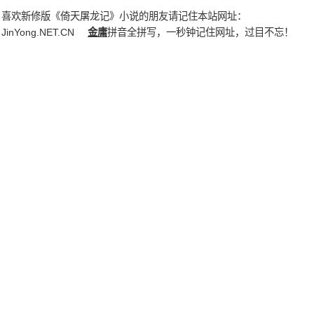
喜欢新修版《倚天屠龙记》小说的朋友请记住本站网址：
JinYong.NET.CN
金庸
拼音全拼写，一秒钟记住网址，过目不忘！