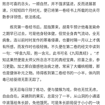
败亦可喜的念头，一顺自然，并不强求猛进，反而进展甚
速，只短短四个月时光，便已将第一卷经书上所载的功夫尽
数参详领悟，依法练成。
练完第一卷经书后，屈指算来，胡青牛预计他毒发毙命
之期早已过去，可是他身轻体健，但觉全身真气流动，全无
病象，连以前时时发作的寒毒侵袭，也要时隔一月以上才偶
有所感，而发作时也极轻微。不久便在第二卷的经文中读到
一句：“呼翕九阳，抱一含元，此书可名《九阳真经》。”才
知这果然便是太师父所念念不忘的真经宝典，欣喜之余，参
习更勤。加之那白猿感他治病之德，常采了大蟠桃相赠，那
也是健体补元之物。待得练到第二卷经书的一小半，体内阴
毒已给驱得无影无踪了。
张无忌每日除了练功，便与猿猴为戏，倒也无忧无虑，
自由自在。采摘到的果实，总是分了一半，从山洞的小通道
中滚落给朱长龄，免他饿死。可是朱长龄局促于小小的一块