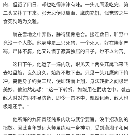
肉，但饿了四日，却也吃得津津有味。一头兀鹰没吃完，第
二头又扑了下来。张无忌便以鹰血、鹰肉充饥，似觉较之生
食死狗略为文雅。
躺在雪地之中养伤，静待腿骨愈合。接连数日，旷野中
竟没一个人影。他身畔是三只死狗，一个死人，好在隆冬严
寒，尸体不腐，他又过惯了寂寞独居的日子，也不以为苦。
这日下午，他运了一遍内功，眼见天上两头兀鹰飞来飞
去地盘旋，良久良久，始终不敢下击。只见一头兀鹰向下俯
冲，离他身子约莫三尺，便即转而上翔，身法转折之间极是
美妙。他忽然心想：“这一下转折，如能用在武功之中，袭击
敌人时对方同不易防备，即令一击不中，飘然远飏，敌人也
极难还手。”
他所练的九阳真经纯系内功与武学要旨，没半招攻防的
招数。因此当年觉远大师虽练就一身神功，受到潇湘子和何