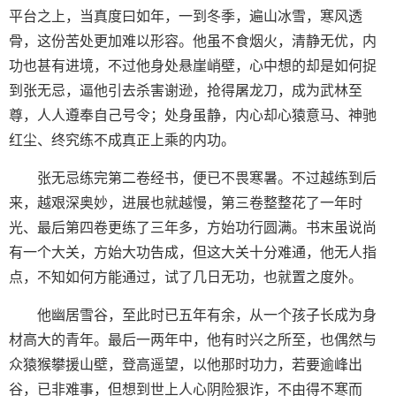
平台之上，当真度曰如年，一到冬季，遍山冰雪，寒风透
骨，这份苦处更加难以形容。他虽不食烟火，清静无优，内
功也甚有进境，不过他身处悬崖峭壁，心中想的却是如何捉
到张无忌，逼他引去杀害谢逊，抢得屠龙刀，成为武林至
尊，人人遵奉自己号令；处身虽静，内心却心猿意马、神驰
红尘、终究练不成真正上乘的内功。
张无忌练完第二卷经书，便已不畏寒暑。不过越练到后
来，越艰深奥妙，进展也就越慢，第三卷整整花了一年时
光、最后第四卷更练了三年多，方始功行圆满。书末虽说尚
有一个大关，方始大功告成，但这大关十分难通，他无人指
点，不知如何方能通过，试了几日无功，也就置之度外。
他幽居雪谷，至此时已五年有余，从一个孩子长成为身
材高大的青年。最后一两年中，他有时兴之所至，也偶然与
众猿猴攀援山壁，登高遥望，以他那时功力，若要逾峰出
谷，已非难事，但想到世上人心阴险狠诈，不由得不寒而