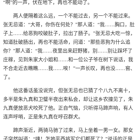
“啊”的一声，伏在地下，再也不能动了。
两人便隔着这么远，一个不能过去，另一个不能过来。
张无忌道：“大哥，你伤在何处？”那人道：“我……胸口，肚
子上……给恶狗咬破肚子，拉出了肠子。”张无忌大吃一惊，
知道肚破肠出，再也不能活命，问道：“那些恶狗为什么追
你？”那人道：“我……夜里出来赶野猪，别……别让踩坏了
庄稼，见到朱家大小姐和……和一位公子爷在树下说话，我
不合走近去瞧瞧……我……唉！”一声长叹，再也没……窖、
了。
他这番话虽没说完，但张无忌也已猜了个八九不离十，
多半是朱九真和卫璧半夜出来私会，却让这乡农撞见了，朱
九真便放恶犬咬死了他。正自气恼，只听得马蹄声响，有人
连声呼哨，正是朱九真在呼召群犬。
蹄声渐近，两骑马驰了过来，马上坐着一男一女。那女
子突然叫道：“咦！怎地平西将军它们都死了？”说话的正是