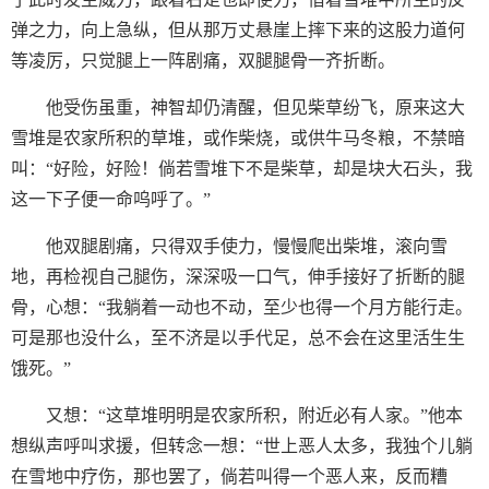
弹之力，向上急纵，但从那万丈悬崖上摔下来的这股力道何
等凌厉，只觉腿上一阵剧痛，双腿腿骨一齐折断。
他受伤虽重，神智却仍清醒，但见柴草纷飞，原来这大
雪堆是农家所积的草堆，或作柴烧，或供牛马冬粮，不禁暗
叫：“好险，好险！倘若雪堆下不是柴草，却是块大石头，我
这一下子便一命呜呼了。”
他双腿剧痛，只得双手使力，慢慢爬出柴堆，滚向雪
地，再检视自己腿伤，深深吸一口气，伸手接好了折断的腿
骨，心想：“我躺着一动也不动，至少也得一个月方能行走。
可是那也没什么，至不济是以手代足，总不会在这里活生生
饿死。”
又想：“这草堆明明是农家所积，附近必有人家。”他本
想纵声呼叫求援，但转念一想：“世上恶人太多，我独个儿躺
在雪地中疗伤，那也罢了，倘若叫得一个恶人来，反而糟