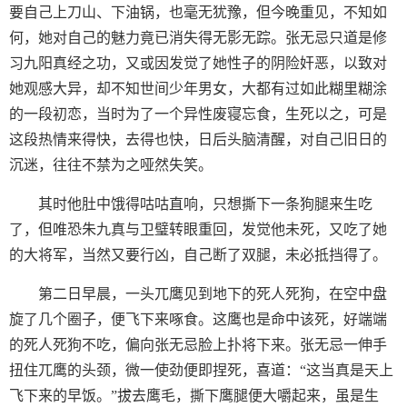
要自己上刀山、下油锅，也毫无犹豫，但今晚重见，不知如
何，她对自己的魅力竟已消失得无影无踪。张无忌只道是修
习九阳真经之功，又或因发觉了她性子的阴险奸恶，以致对
她观感大异，却不知世间少年男女，大都有过如此糊里糊涂
的一段初恋，当时为了一个异性废寝忘食，生死以之，可是
这段热情来得快，去得也快，日后头脑清醒，对自己旧日的
沉迷，往往不禁为之哑然失笑。
其时他肚中饿得咕咕直响，只想撕下一条狗腿来生吃
了，但唯恐朱九真与卫璧转眼重回，发觉他未死，又吃了她
的大将军，当然又要行凶，自己断了双腿，未必抵挡得了。
第二日早晨，一头兀鹰见到地下的死人死狗，在空中盘
旋了几个圈子，便飞下来啄食。这鹰也是命中该死，好端端
的死人死狗不吃，偏向张无忌脸上扑将下来。张无忌一伸手
扭住兀鹰的头颈，微一使劲便即捏死，喜道：“这当真是天上
飞下来的早饭。”拔去鹰毛，撕下鹰腿便大嚼起来，虽是生