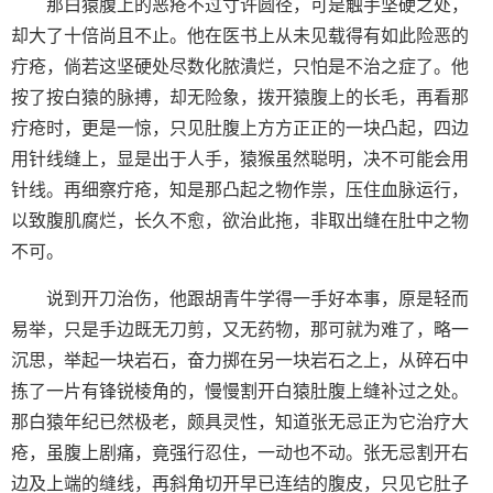
那白猿腹上的恶疮不过寸许圆径，可是触手坚硬之处，
却大了十倍尚且不止。他在医书上从未见载得有如此险恶的
疔疮，倘若这坚硬处尽数化脓潰烂，只怕是不治之症了。他
按了按白猿的脉搏，却无险象，拨开猿腹上的长毛，再看那
疔疮时，更是一惊，只见肚腹上方方正正的一块凸起，四边
用针线缝上，显是出于人手，猿猴虽然聪明，决不可能会用
针线。再细察疔疮，知是那凸起之物作祟，压住血脉运行，
以致腹肌腐烂，长久不愈，欲治此拖，非取出缝在肚中之物
不可。
说到开刀治伤，他跟胡青牛学得一手好本事，原是轻而
易举，只是手边既无刀剪，又无药物，那可就为难了，略一
沉思，举起一块岩石，奋力掷在另一块岩石之上，从碎石中
拣了一片有锋锐棱角的，慢慢割开白猿肚腹上缝补过之处。
那白猿年纪已然极老，颇具灵性，知道张无忌正为它治疗大
疮，虽腹上剧痛，竟强行忍住，一动也不动。张无忌割开右
边及上端的缝线，再斜角切开早已连结的腹皮，只见它肚子