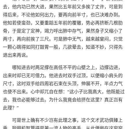
去，他内功已然大进，果然比五年前又多挨了丈许，可是到
得后来，不论他如何出力，要再向前半寸，也已决难办到。
他知若使蛮劲，又要重蹈五年前的覆辙，势必再挤断几根肋
骨，于是定了定神，竭力呼出肺中存气，果然身子又缩小了
两寸，再向前挨了三尺。可是肺中无气，越来越窒闷，只觉
一颗心跳得如同打鼓胃一般，几欲晕去，知道不妙，只得先
退出来再说。
哪知进去时两足撑在高低不平的山壁之上，边撑边进，
出来时却已无可借力。他进去时双手过顶，以便缩小肩头的
尺寸，这时双手给四周岩石束在头顶，伸展不开，半点力气
也使不出来。心中却兀自在想：“这小子比我高大，他既能过
去，我也必能够过去。为什么我竟会给挤在这里？真正岂有
此理？”
可是世上确有不少岂有此理之事，这个文才武功俱臻上
乘、聪明机智算得是第一流人物的高手，从此便嵌在这窄窄