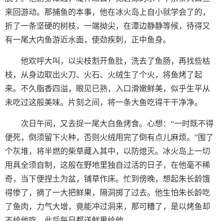
来回游动。那捕鱼的本事，他在冰火岛上自小就学会了的，
折了一条坚硬的树枝，一端拗尖，在潭边静静等候，待得又
有一尾大内鱼游近水面，使劲疾刺，正中鱼身。
他欢呼大叫，以尖枝割开鱼肚，洗去了鱼肠，再找些枯
枝，从身边取出火刀、火石、火绒生了个火，将鱼烤了起
来。不久脂香四溢，眼见已熟，入口滑嫩鲜美，似乎生平从
未吃过这般美味。片刻之间，将一条大鱼吃得干干净净。
次日午间，又去捉一尾大白鱼烤食。心想：“一时既不得
便死，倒须留下火种，否则火绒用完了倒有点儿麻烦。”围了
个灰堆，将半燃的柴草藏入其中，以防熄灭。冰火岛上一切
用具全须自制，这般在野地里独自过活的日子，在他毫不稀
奇，当下便捏土为盆，铺草作床。忙到傍晚，想起朱长龄饿
得惨了，摘了一大把鲜果，隔洞掷了过去。他生怕朱长龄吃
了鱼肉，力气大增，竟能冲过洞来，那可糟了，是以烤鱼却
不给他吃，此后每日都送鲜果给他。