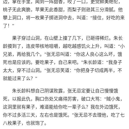
边，拿在手里，闻到一阵甜香，咬了一口，更觉鲜美绝伦，
桃子无此爽脆，苹果无此香甜，而梨子则逊其三分滑腻。他
攀上洞口，将一枚果子掷进洞中去，叫道：“接住，好吃的来
了！”
果子穿过山洞，在山壁上撞了几下，已砸得稀烂。朱长
龄摸到了，连皮带核地咀嚼，越吃越感饥火上升，叫道：“小
兄弟，再给我几个。”张无忌叫道：“你这人良心这么坏，饿
死也是应该的。要吃果子，自己来吧。”朱长龄道：“我身子
太大，穿不过山洞。”张无忌笑道：“你把身子切成两半，不
就能过来了么？”
朱长龄料想自己阴谋败露，张无忌定要让自己慢慢饿
死，以报此仇，胸口伤处又痛得厉害，破口大骂：“贼小鬼，
这洞里就有果子，难道能给你吃一辈子么？我在外边饿死，
你不过多活三天，左右也是饿死。”张无忌不去理他，吃了七
八枚果子，也就饱了。