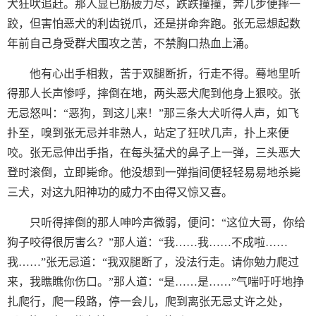
犬狂吠追赶。那人显已筋疲力尽，跌跌撞撞，奔几步便摔一
跤，但害怕恶犬的利齿锐爪，还是拼命奔跑。张无忌想起数
年前自己身受群犬围攻之苦，不禁胸口热血上涌。
他有心出手相救，苦于双腿断折，行走不得。蓦地里听
得那人长声惨呼，摔倒在地，两头恶犬爬到他身上狠咬。张
无忌怒叫：“恶狗，到这儿来！”那三条大犬听得人声，如飞
扑至，嗅到张无忌并非熟人，站定了狂吠几声，扑上来便
咬。张无忌伸出手指，在每头猛犬的鼻子上一弹，三头恶大
登时滚倒，立即毙命。他没想到一弹指间便轻轻易易地杀毙
三犬，对这九阳神功的威力不由得又惊又喜。
只听得摔倒的那人呻吟声微弱，便问：“这位大哥，你给
狗子咬得很厉害么？”那人道：“我……我……不成啦……
我……”张无忌道：“我双腿断了，没法行走。请你勉力爬过
来，我瞧瞧你伤口。”那人道：“是……是……”气喘吁吁地挣
扎爬行，爬一段路，停一会儿，爬到离张无忌丈许之处，