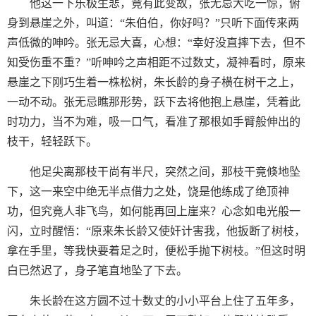
他这一下乐极生悲，竟有此变故，张无忌大吃一惊，俯
身到悬崖之外，叫道：“朱伯伯，你好吗？”只听下面传来两
声低微的呻吟。张无忌大喜，心想：“幸好没直摔下去，但不
知受伤重不重？”听呻吟之声相距不过数丈，凝神看时，原来
悬崖之下刚巧生着一株松树，朱长龄的身子横在树干之上，
一动不动。张无忌瞧那形势，跃下去将他抱上悬崖，凭着此
时功力，当不为难，吸一口气，看准了那根如手臂般伸出的
枝干，轻轻跃下。
他足尖离那枝干尚有半尺，突然之间，那枝干竟倏地坠
下，这一来空中绝无半点借力之处，饶是他练成了绝顶神
功，但究竟人非飞鸟，如何能再回上崖来？心念如电光般一
闪，立时醒悟：“原来朱长龄又使奸计害我，他扳断了树枝，
拿在手里，等我快要着足之时，便松手抛下树枝。”但这时明
白已然迟了，身子笔直地坠了下去。
朱长龄在这方圆不过十数丈的小小平台上住了五年多，