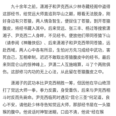
九十余年之前，潇湘子和尹克西从少林寺藏经阁中盗得
这部经书，给觉远大师直追到华山之巅，眼看无法脱身，刚
好身边有只苍猿，两人情急智生，便捉住了苍猿，割开苍猿
腹皮，将经书藏入其中。后来觉远、张三丰、杨过等搜索潇
湘子、尹克西二人身畔，不见经书，便放他们带同苍猿下山
（请参阅《神雕侠侣》、后来潇湘子和尹克西带同苍猿，远
赴西域，两人心中各有所忌，生怕对方先习成经中武功，害
死自己，互相牵制，迟迟不敢取出苍猿腹皮中的经书，最后
来到昆仑山的惊神峰上，尹潇二人互施暗算，斗了个两败俱
伤。这部修习内功的无上心法，从此留在苍猿腹皮之中。
潇湘子的武功本比尹克西稍胜一筹，但因他在华山绝顶
打了觉远大师一拳，拳力反震，身受重伤，后来与尹克西相
斗时反而先毙命。尹克西临死时遇见“昆仑三圣”何足道，良
心不安，请他赴少林寺告知觉远大师，那部经书是在一头猿
猴的腹中。他说话时神智迷糊，口齿不清，他说“经在猴