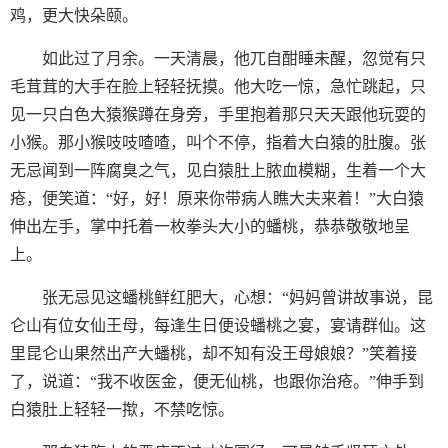
鸡，更大快朵颐。
如此过了月余。一天清晨，他兀自酣睡未醒，忽觉有只
毛茸茸的大手在脸上轻轻抚摸。他大吃一惊，急忙跳起，只
见一只白色大猿猴蹲在身旁，手里抱着那只天天跟他玩耍的
小猴。那小猴吱吱喳喳，叫个不停，指着大白猿的肚腹。张
无忌闻到一阵腐臭之气，见白猿肚上脓血模糊，生着一个大
疮，便笑道：“好，好！原来你带病人瞧大夫来着！”大白猿
伸出左手，掌中托着一枚拳头大小的蟠桃，恭恭敬敬地呈
上。
张无忌见这蟠桃鲜红肥大，心想：“妈妈曾讲故事说，昆
仑山有位女仙王母，每逢生日便设蟠桃之宴，宴请群仙。这
里昆仑山果然出产大蟠桃，却不知有没王母娘娘？”笑着接
了，说道：“我不收医金，便无仙桃，也跟你治疮。”伸手到
白猿肚上轻轻一揿，不禁吃惊。