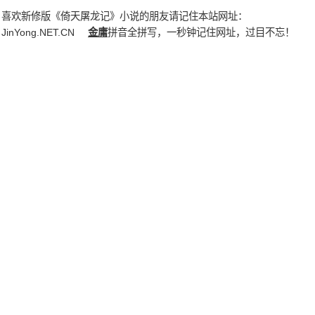
喜欢新修版《倚天屠龙记》小说的朋友请记住本站网址：
JinYong.NET.CN
金庸
拼音全拼写，一秒钟记住网址，过目不忘！