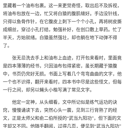
里藏着一个油布包裹。这一来更觉奇怪，取出后不及拆视，
将油布包放在一边，忙又将白猿的腹肌缝好。手边没针线，
只得以鱼骨作针，在它腹皮上刺下一个个小孔，再将树皮撕
成细丝，穿过小孔打结，勉强补好，在创口敷上草药。忙了
半天，方始就绪。白猿虽然强壮，却也躺在地下动弹不得
了。
张无忌洗去手上和油布上血迹，打开包来看时，里面竟
是四本薄薄的经书，只因油布包得紧密，虽长期藏于猿腹
中，书页仍完好无损。书面上写着几个弯弯曲曲的文字，他
一个也不识得，翻开来看时，四本书中尽是这些怪文，但每
一行之间，却另以蝇头小楷写满了常见文字。
他定一定神，从头细看，文中所记似是练气运功的诀
窍，慢慢诵读下去，突然心头一震，见到三行背熟了的经
文，正是太师父和俞二伯所授的“武当九阳功”，但下面的文
字却又不同。他随手翻阅，过得几页，便见到“武当九阳功”