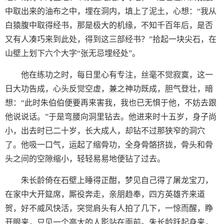
中取出来的油布之中，埋在洞内，填上了泥土，心想：“我从
白猿腹中取得经书，那是极大的机缘，不知千百年后，是否
又有人凑巧来到此处，得到这三部经书？”拾起一块尖石，在
山壁上划下六个大字“张无忌埋经处”。
他在练功之时，每日里心有专注，丝毫不觉寂寞，这一
日大功告成，心头反觉空虚，兼之神功既成，胆气登壮，暗
想：“此时朱伯伯便要再来害我，我也已无惧于他，不妨去跟
他说说话。”于是弯腰向洞里钻去。他进来时十五岁，身子尚
小，出去时已二十岁，长大成人，却钻不过那狭窄的洞穴
了。他吸一口气，运起了缩骨功，全身骨骼挤拢，骨头和骨
头之间的空隙缩小，轻轻易易地便钻了过去。
朱长龄倚在石壁上睡得正酣，梦见自己得了屠龙宝刀，
在家中大开筵席，厮役奔走，亲朋趋奉，四方英雄齐来道
贺，好不威风快活，突觉肩头有人拍了几下，一惊而醒，睁
开眼来，只见一个高大的人影站在面前。朱长龄跃起身来，