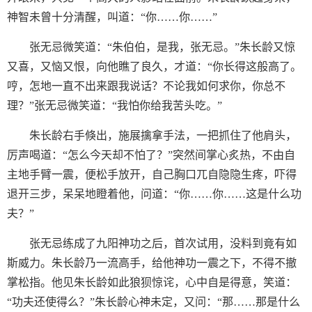
神智未曾十分清醒，叫道：“你……你……”
张无忌微笑道：“朱伯伯，是我，张无忌。”朱长龄又惊
又喜，又恼又恨，向他瞧了良久，才道：“你长得这般高了。
哼，怎地一直不出来跟我说话？不论我如何求你，你总不
理？”张无忌微笑道：“我怕你给我苦头吃。”
朱长龄右手倏出，施展擒拿手法，一把抓住了他肩头，
厉声喝道：“怎么今天却不怕了？”突然间掌心炙热，不由自
主地手臂一震，便松手放开，自己胸口兀自隐隐生疼，吓得
退开三步，呆呆地瞪着他，问道：“你……你……这是什么功
夫？”
张无忌练成了九阳神功之后，首次试用，没料到竟有如
斯威力。朱长龄乃一流高手，给他神功一震之下，不得不撤
掌松指。他见朱长龄如此狼狈惊诧，心中自是得意，笑道：
“功夫还使得么？”朱长龄心神未定，又问：“那……那是什么