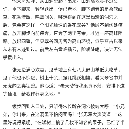
他大声欢呼，从山洞里爬了出来。山洞离地竟不过丈
许，垂下脚来，轻轻跃出，便已着地，脚下踏着的是柔软细
草，花香清幽，鸣禽间关，哪想得到在这黑黝黝的洞穴之
后，竟会有这样一个阳光灿烂的香花翠谷？他顾不到伤处疼
痛，放开脚步向前疾奔，直奔了两里有余，才遇一座高峰阻
路。放眼四望，但见翠谷四周皆为高山环绕，似乎亘古以来
从未有人迹到过。前后左右雪峰插云，险峻陡峭，决计无法
攀援出入。
张无忌满心欢喜，见草地上有七八头野山羊低头吃草，
见了他也不惊避，树上十余只猴儿跳跃相嬉，看来翠谷中并
无虎豹之类猛兽。他心道：“老天爷待我果真不薄，安排下这
等仙境，给我作葬身之地。”
缓步回到入口处，只听得朱长龄在洞穴彼端大呼：“小兄
弟，你出来，在这洞里不怕闷死吗？”张无忌大声笑道：“这
里好玩得紧呢。”在矮树上摘了几枚不知名的果子，已红了半