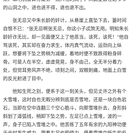
的山洞之中，进也进不得，退也退不出。
张无忌又中朱长龄的奸计，从悬崖上直坠下去，篓时间
自恨不已：“张无忌啊张无忌，你这小子忒煞无用。明知朱长
龄奸诈无比，却一见面便又上了他恶当，该死，该死！”他自
骂该死，其实却在奋力求生，体内真气流动，运劲向上纵
跃，想要将下坠之势稍为减缓，着地时便不致跌得粉身碎
骨。可是人在半空，虚虚晃晃，身不由己，全无半分着力
处，但觉耳旁风声不绝，顷刻之间，双眼刺痛，地面上白雪
的反光射进了目中。
他知生死之别，便系于这一刻关头，但见丈许之外有个
大雪堆，这时自也无暇分辨到底是否雪地，还是一块白色岩
石，当即在空中连翻三个空心筋斗，向那雪堆扑去，身形斜
斜划了道弧线，稍卸下坠之势，左足已点上雪堆，波的一
声，身子已陷入雪堆之中。他苦练了五年有余的九阳神功便
于此时发生威力，跟着右足也即使力，借着雪堆中所生的反