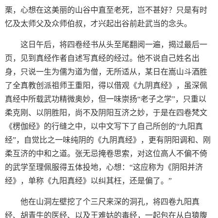
栗，心想在这美丽的山谷中直至老死，岂不甚好？只是有时
忆及太师父及众师伯叔，才兴起出谷前赴武当的念头。
这日午后，将四卷经书从头至尾翻阅一遍，揭过最后一
页，见到真经作者自述写真经的经过。他不说自己姓名出
身，只说一生为儒为道为僧，无所适从，某日在嵩山斗酒胜
了全真教创派祖师王重阳，得以借观《九阴真经》，虽深佩
真经中所载武功精微奥妙，但一味崇扬“老子之学”，只重以
柔克刚、以阴胜阳，尚不及阴阳互济之妙，于是在四卷梵文
《楞伽经》的行缝之中，以中文写下了自己所创的“九阳真
经”，自觉比之一味纯阴的《九阴真经》，更有阴阳调和、刚
柔互济的中和之道。张无忌掩卷思索，对这位高人不偏不倚
的武学至理佩服得五体投地，心想：“这应称为《阴阳并济
经》，单称《九阳真经》以纠其枉，还是偏了。”
他在山洞左壁挖了个三尺来深的洞孔，将四卷九阳真
经、胡青牛的医经、以及王难姑的毒经，一起包在从白猿腹