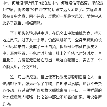
中”，何足道却听做了“经在油中”。何足道信守然诺，果然远
赴中原，将这句“经在油中”的话跟觉远大师说了。觉远没法
领会其中之意，固不待言，反惹起一场绝大风波，武林中从
此多了武当、峨嵋两派。
至于那头苍猿却甚幸运，在昆仑山中取仙桃为食，得天
地之灵气，过了九十余年，仍然纵跳如飞，全身黑黝黝的长
毛也尽转皓白，变成了一头白猿。但那部经书藏在腹皮之
中，逼住肠胃，不免时时肚痛，肚上的疔疮也时好时发，直
至此日，方得张无忌给它取出，就这白猿而言，实去了一个
心腹大患，喜悦不胜。
这一切曲折原委，世上便有比张无忌聪明百倍之人，自
也猜想不出。张无忌呆了半晌，自知难以索解，也就不去费
心多想，取过白猿所赠那枚大蟠桃来咬了一口，一股鲜甜的
汁水缓缓流人咽喉，比之谷中那些不知名的鲜果，可说各擅
胜场。