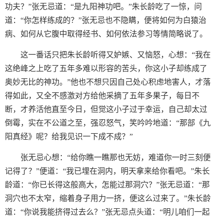
功夫？”张无忌道：“是九阳神功吧。”朱长龄吃了一惊，问
道：“你怎样练成的？”张无忌也不隐瞒，便将如何为白猿治
病、如何从它腹中取得经书、如何依法参习等情简略说了。
这一番话只把朱长龄听得又妒嫉、又恼怒，心想：“我在
这绝峰之上吃了五年多难以形容的苦头，你这小子却练成了
奥妙无比的神功。”他也不想只因自己处心积虑地害人，才落
得如此，又全不感激对方给他采摘了五年多果子，每日不
断，才养活他直至今日，但觉这小子过于幸运，自己却太过
倒霉，实在不公道之至，强忍怒气，笑吟吟地道：“那部《九
阳真经》呢？给我见识一下成不成？”
张无忌心想：“给你瞧一瞧那也无妨，难道你一时三刻便
记得了？”便道：“我已埋在洞内，明天拿来给你看吧。”朱长
龄道：“你已长得这般高大，怎能过那洞穴？”张无忌道：“那
洞穴也不太窄，缩着身子用力一挤，便这么过来了。”朱长龄
道：“你说我能挤得过去么？”张无忌点头道：“明儿咱们一起