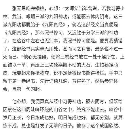
张无忌吃完蟠桃，心想：“太师父当年曾说，若我习得少
林、武当、峨嵋三派的九阳神功，或能驱去体内阴毒。这三
派九阳功都脱胎于《九阳真经》，倘若这部经文当真便是
《九阳真经》，那么照书修习，又远胜于分学三派的神功
了。在这谷中左右也无别事，我照书修习便是。便算我猜错
了，这部经书其实毫无用处，甚而习之有害，最多也不过一
死而已。”他心无挂碍，便将三卷经书放在一处干燥所在，上
面铺以干草，再压上三块猿猴搬不动的大石，生怕猿猴顽
皮，玩耍起来你抢我夺，说不定便将经书撕得稀烂。手中只
留下第一卷经书，先行诵读几遍，背得熟了，然后参究体
会，自第一句习起。
他心想，我便算真从经中习得神功，驱去阴毒，但既给
囚禁在这四周陡峰环绕的山谷之中，终究不能出去。幽谷中
岁月正长，今日练成也好，明日练成也好，都无分别。就算
练不成，总也是打发了无聊的日子。他存了这个成固欣然、