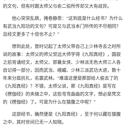
的文句，但有时跟太师父与俞二伯所传却又大有歧异。
他心突突乱跳，掩卷静思：“这到底是什么经书？为什么
有武当九阳功的文句？可是又与武当本门所传的不尽相同？
且经文更多了十倍也不止？”
想到此处，登时记起了太师父带自己上少林寺去之时所
说的故事：太师父的师父觉远大师学得《九阳真经》，圆寂
之前背诵经文，太师父、郭襄女侠、少林派无色大师三人各
自记得一部分，因而武当、峨嵋、少林三派武功大进，数十
年来分庭抗礼，名震武林。“难道这便是那部给人偷去了的
《九阳真经》？不错，太师父说，那《九阳真经》是写在
《楞伽经》的夹缝之中，这些弯弯曲曲的文字，想必是梵文
的《楞伽经》了。可是为什么在猿腹之中呢？”
这部经书，确然便是《九阳真经》，至于何以藏在猿腹
之中，其时世间已无一人知晓。