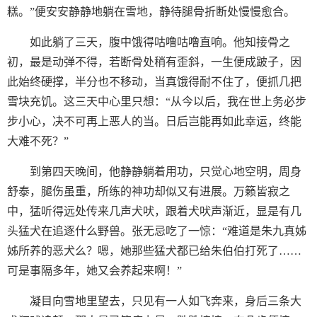
糕。”便安安静静地躺在雪地，静待腿骨折断处慢慢愈合。
如此躺了三天，腹中饿得咕噜咕噜直响。他知接骨之
初，最是动弹不得，若断骨处稍有歪斜，一生便成跛子，因
此始终硬撑，半分也不移动，当真饿得耐不住了，便抓几把
雪块充饥。这三天中心里只想：“从今以后，我在世上务必步
步小心，决不可再上恶人的当。日后岂能再如此幸运，终能
大难不死？”
到第四天晚间，他静静躺着用功，只觉心地空明，周身
舒泰，腿伤虽重，所练的神功却似又有进展。万籁皆寂之
中，猛听得远处传来几声犬吠，跟着犬吠声渐近，显是有几
头猛犬在追逐什么野兽。张无忌吃了一惊：“难道是朱九真姊
姊所养的恶犬么？嗯，她那些猛犬都已给朱伯伯打死了……
可是事隔多年，她又会养起来啊！”
凝目向雪地里望去，只见有一人如飞奔来，身后三条大