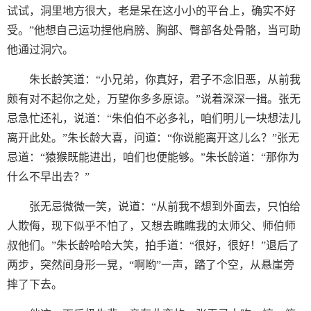
试试，洞里地方很大，老是呆在这小小的平台上，确实不好
受。”他想自己运功捏他肩膀、胸部、臀部各处骨骼，当可助
他通过洞穴。
朱长龄笑道：“小兄弟，你真好，君子不念旧恶，从前我
颇有对不起你之处，万望你多多原谅。”说着深深一揖。张无
忌急忙还礼，说道：“朱伯伯不必多礼，咱们明儿一块想法儿
离开此处。”朱长龄大喜，问道：“你说能离开这儿么？”张无
忌道：“猿猴既能进出，咱们也便能够。”朱长龄道：“那你为
什么不早出去？”
张无忌微微一笑，说道：“从前我不想到外面去，只怕给
人欺侮，现下似乎不怕了，又想去瞧瞧我的太师父、师伯师
叔他们。”朱长龄哈哈大笑，拍手道：“很好，很好！”退后了
两步，突然间身形一晃，“啊哟”一声，踏了个空，从悬崖旁
摔了下去。