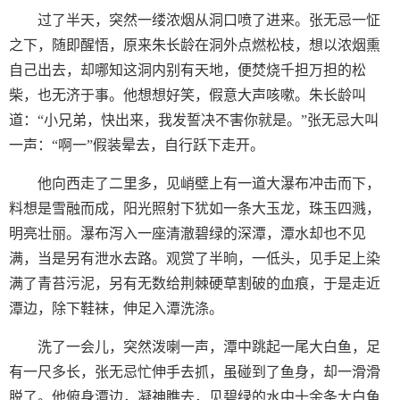
过了半天，突然一缕浓烟从洞口喷了进来。张无忌一怔
之下，随即醒悟，原来朱长龄在洞外点燃松枝，想以浓烟熏
自己出去，却哪知这洞内别有天地，便焚烧千担万担的松
柴，也无济于事。他想想好笑，假意大声咳嗽。朱长龄叫
道：“小兄弟，快出来，我发誓决不害你就是。”张无忌大叫
一声：“啊一”假装晕去，自行跃下走开。
他向西走了二里多，见峭壁上有一道大瀑布冲击而下，
料想是雪融而成，阳光照射下犹如一条大玉龙，珠玉四溅，
明亮壮丽。瀑布泻入一座清澈碧绿的深潭，潭水却也不见
满，当是另有泄水去路。观赏了半晌，一低头，见手足上染
满了青苔污泥，另有无数给荆棘硬草割破的血痕，于是走近
潭边，除下鞋袜，伸足入潭洗涤。
洗了一会儿，突然泼喇一声，潭中跳起一尾大白鱼，足
有一尺多长，张无忌忙伸手去抓，虽碰到了鱼身，却一滑滑
脱了。他俯身潭边，凝神瞧去，见碧绿的水中十余条大白鱼