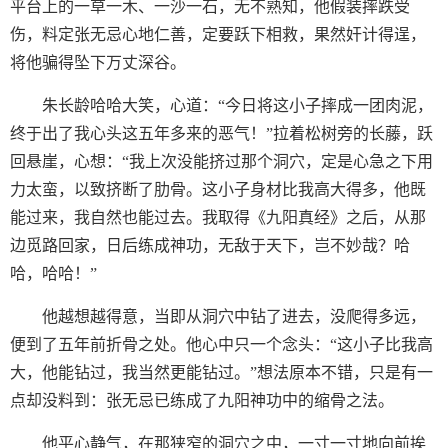
平台上的一草一木、一沙一石，无不熟知，他假装摔跌受
伤，料定张无忌心地仁善，定要跃下相救，果然奸计得逞，
将他骗得坠下万丈深谷。
朱长龄哈哈大笑，心道：“今日将这小子摔成一团肉泥，
终于出了我心头这五年多来的恶气！”拉着松树旁的长藤，跃
回悬崖，心想：“我上次没能挤过那个洞穴，定是心急之下用
力太蛮，以致挤断了肋骨。这小子身材比我高大得多，他既
能过来，我自然也能过去。我取得《九阳真经》之后，从那
边觅路回家，日后练成神功，无敌于天下，岂不妙哉？哈
哈，哈哈！”
他越想越得意，当即从洞穴中钻了进去，没爬得多远，
便到了五年前折骨之处。他心中只一个念头：“这小子比我高
大，他能钻过，我当然更能钻过。”想法原本不错，只是有一
点却没料到：张无忌已练成了九阳神功中的缩骨之法。
他平心静气，在那狭窄的洞穴之中，一寸一寸地向前挨