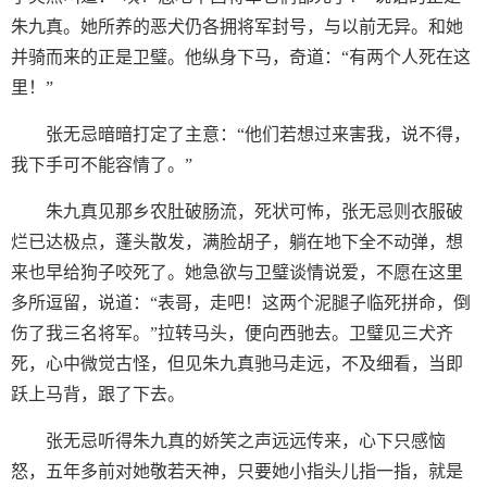
朱九真。她所养的恶犬仍各拥将军封号，与以前无异。和她
并骑而来的正是卫璧。他纵身下马，奇道：“有两个人死在这
里！”
张无忌暗暗打定了主意：“他们若想过来害我，说不得，
我下手可不能容情了。”
朱九真见那乡农肚破肠流，死状可怖，张无忌则衣服破
烂已达极点，蓬头散发，满脸胡子，躺在地下全不动弹，想
来也早给狗子咬死了。她急欲与卫璧谈情说爱，不愿在这里
多所逗留，说道：“表哥，走吧！这两个泥腿子临死拼命，倒
伤了我三名将军。”拉转马头，便向西驰去。卫璧见三犬齐
死，心中微觉古怪，但见朱九真驰马走远，不及细看，当即
跃上马背，跟了下去。
张无忌听得朱九真的娇笑之声远远传来，心下只感恼
怒，五年多前对她敬若天神，只要她小指头儿指一指，就是