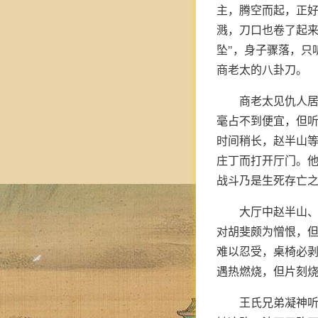
主，腾空而起，正
溅，刀口也卷了起来
坠"，身子骤落，只
商老太的八卦刀。
商老太见仇人
毫占不到便宜，但
时间稍长，赵半山
庄丁而打开厅门。
战斗乃是生死存亡
大厅中赵半山
对胡斐颇为憎恨，
难以忍受，桌椅必
遇热燃烧，但片刻
王氏兄弟凝神听