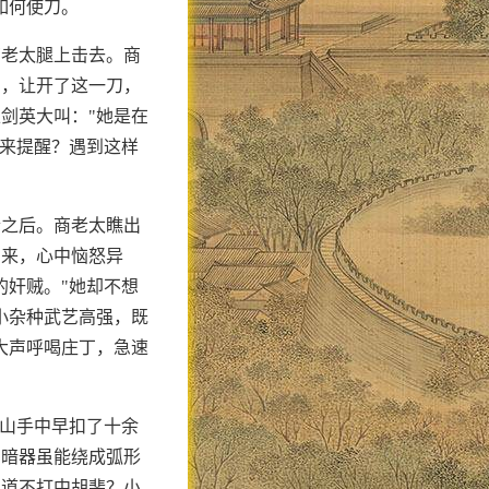
如何使刀。
商老太腿上击去。商
身，让开了这一刀，
剑英大叫："她是在
你来提醒？遇到这样
合之后。商老太瞧出
出来，心中恼怒异
的奸贼。"她却不想
小杂种武艺高强，既
大声呼喝庄丁，急速
半山手中早扣了十余
门暗器虽能绕成弧形
知道不打中胡斐？小