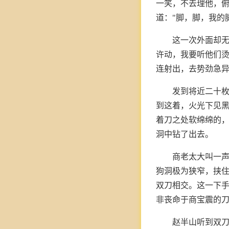
一笑，不去理他，
道："脚，脚，我
这一次外面却无
许动，我要听他们烫
连射出，去势劲急
发到将近二十
到这着，火光下见
着刀之处软绵绵的
洞中钻了出去。
商老太大叫一
狗洞极为狭窄，挟
双刀相交。这一下
非丧命于商宝震的
赵半山听到双