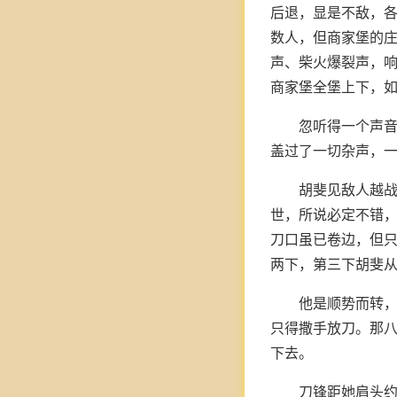
后退，显是不敌，
数人，但商家堡的
声、柴火爆裂声，
商家堡全堡上下，
忽听得一个声音
盖过了一切杂声，
胡斐见敌人越
世，所说必定不错
刀口虽已卷边，但
两下，第三下胡斐
他是顺势而转
只得撒手放刀。那八
下去。
刀锋距她肩头约