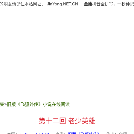
的朋友请记住本站网址：
JinYong.NET.CN
金庸
拼音全拼写，一秒钟记
集
>
旧版《飞狐外传》小说在线阅读
第十二回 老少英雄