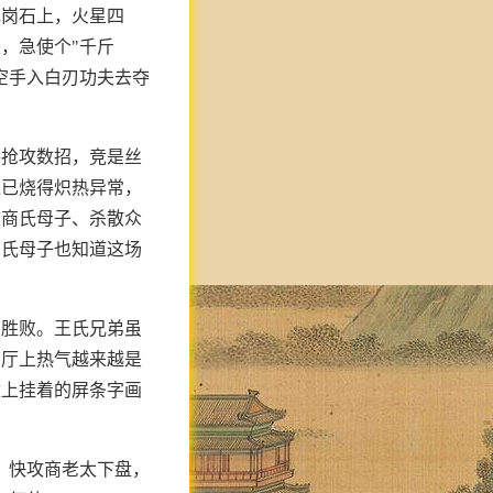
花岗石上，火星四
，急使个"千斤
空手入白刃功夫去夺
手抢攻数招，竞是丝
上已烧得炽热异常，
败商氏母子、杀散众
商氏母子也知道这场
的胜败。王氏兄弟虽
。厅上热气越来越是
壁上挂着的屏条字画
，快攻商老太下盘，