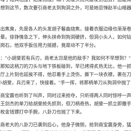
已想到这节，数次要引商老太到狗洞之外，可是她忌惮赵半山暗
发出焦臭，先是各人的头发胡子鬈曲烧焦，接着衣服边缘也渐渐
半晕。徐铮情急之下，伸头拼命到狗洞硬挤，但洞小头人，如何
花岗石，他双手扳住用力摇撼，竟是动不了半分。
："小胡斐若有兵刃，商老太岂是他的敌手？我如何不早想到？
，那知这柄刀的刀头与地下铁板碰到，早已烤得炙热无比，他一
铁厅上片刻也延挨不得，他忍着手上烫伤，撕下一块衣襟，裹在
小胡斐，兵刃来了，快接着。"手一挥，将那柄单刀从狗洞中抛
，商宝震也听到了叫声，同时过来抢夺，只听得两人同时惊呼一
来王剑杰的单刀给胡斐抢先抓到，但刀柄奇热，胡斐一抓立即撒
一枚金钱镖打中手腕，八卦刀也抛了下来。
商老大的八卦刀已袭到后心，他身子微侧，抢到商宝震身旁，猛