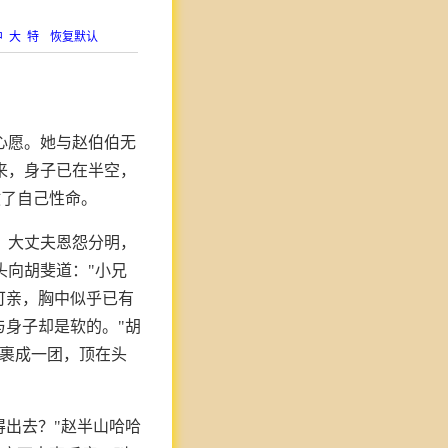
中
大
特
恢复默认
心愿。她与赵伯伯无
来，身子已在半空，
救了自己性命。
，大丈夫恩怨分明，
头向胡斐道："小兄
可亲，胸中似乎已有
与身子却是软的。"胡
，裹成一团，顶在头
得出去？"赵半山哈哈