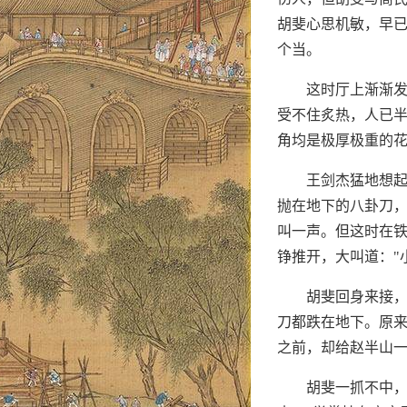
胡斐心思机敏，早
个当。
这时厅上渐渐
受不住炙热，人已
角均是极厚极重的
王剑杰猛地想起
抛在地下的八卦刀
叫一声。但这时在
铮推开，大叫道："
胡斐回身来接
刀都跌在地下。原
之前，却给赵半山
胡斐一抓不中，