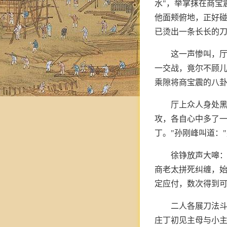
水"，举掌抹在商宝
他面颊俯地，正好
已烫出一条长长的
这一声惨叫，
一交战，竟尔不顾
乘隙将商宝震的八
厅上众人身处
攻，各自心中多了一
丁。"孙刚峰叫道：
徐铮放声大嗥：
商老太拼死纠缠，
定应付，数次得到
二人各展刀法
庄丁初见主母与小