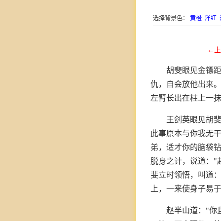
选择背景色：
黄橙
洋红
←上
胡斐眼见金镖距
仇，自会放他出来。
左臂长出在柱上一
王剑英眼见胡斐
此事原本与你我无干
弟，适才你的脑袋钻
脱身之计，说道："
斐立时领悟，叫道：
上，一来使身子易
赵半山道："你