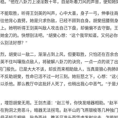
稳。"他在八卦刀上浸淫数十年，自是听着刀风的声音，便知她
时不能取胜，听得王剑英的叫声，心中大喜，身子一弓，伸拳往
刀往他背心直劈，她是只求伤敌，已经不顾到自身。胡斐扭腰侧
上。她明听得王剑英叫敌人攻击自己下盘，却偏偏不去守御。王
她金刀的。快想别法吧。"胡斐心想："这个我早知道，又何必
么别法好想？"
激烈，胡斐以一敌二，渐渐占到上风，但要取胜，只怕还在百余
剑英不住叫嚷指点敌人，将破解八卦刀的诀窍，一点一点的说了
同门报仇，已是大大不该，却反而来相助敌人，当真是狼心狗肺
不反助胡斐，性命已活不过一时三刻。她狂怒之下，心想："这
以杀他。那么教厅中这批奸人死了，也稍出我心中恶气。"于是
，埋怨胡斐无用。王剑杰道："赵三爷，你快发暗器相助。"赵
等在狗洞之旁恶斗，暗器无法拐弯。赵半山的飞燕银梭等几种独
氏母子短兵相接，贴身而战，瞧不见准头而凭虚发射出去，怎能