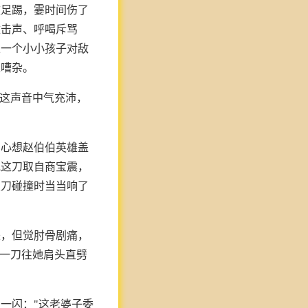
砍足踢，霎时间伤了
撞击声、呼喝斥骂
以一个小小孩子对敌
上嘈杂。
"这声音中气充沛，
，心想赵伯伯英雄盖
他这刀取自商宝震，
双刀碰撞时当当响了
来，但觉肘骨剧痛，
着一刀往她肩头直劈
一闪："这老婆子委