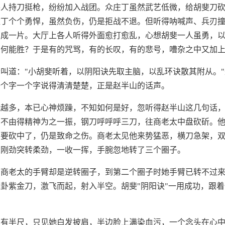
各人持刀挺枪，纷纷加入战团。众庄丁虽然武艺低微，给胡斐刀
庄丁个个勇悍，虽然负伤，仍是拒战不退。但听得呐喊声、兵刃
响成一片。大厅上各人听得外面愈打愈乱，心想胡斐一人虽勇，
如何能胜？于是有的咒骂，有的长叹，有的悲号，嘈杂之中又加
叫道："小胡斐听着，以阴阳诀先取主脑，以乱环诀散其附从。
一个字一个字说得清清楚楚，正是赵半山的话声。
战越多，本已心神烦躁，不知如何是好，忽听得赵半山这几句话
，不由得精神为之一振，钢刀呼呼呼三刀，往商老太中盘砍斫。
只要砍中了，仍是致命之伤。商老太见他来势猛恶，横刀急架，
从刚劲突转柔劲，一收一挥，手腕忽地转了三个圈子。
，商老太的手臂却是逆转圈子，到第二个圈子时她手臂已转不过
卦紫金刀，激飞而起，射入半空。胡斐"阴阳诀"一用成功，跟
有半尺，只见她白发披肩，半边脸上满染血污，一个念头在心中