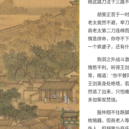
她这路刀法下三路不
胡斐正苦于一
老太竟然不避，举
商老太第二刀连绵而
情急拼命，你夺不下
一个疯婆子，还有什
狗洞之外战斗
情势不利，听得王
常，暗道："你不替
王剑英身处绝境，若
然逃了出来，只怕难
多加柴炭焚烧。
殷仲翔不住跌脚
枚暗器，但商老人
伤人，但胡斐与商