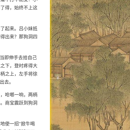
器了得，始终不上这
卷了起来。吕小妹抵
钻得出来？那狗洞四
"当即伸手去拾自己
抓之下，登时疼得大
刀柄之上，左手将徐
了出去。
声，呛啷一响，两柄
手。商宝震跃到狗洞
地使一招"掀牛喝