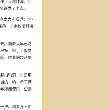
名庄丁大声呼痛，叫
的金镖发了出去。
老太大声喝道："不
连扬，十余枚暗器接
出去。商老太早已防
中棉袄，她手上但觉
手腕，跟着脑袋从狗
已脱出狗洞，只是那
，当的一响，母子俩
一学即能使用，否则
上一推。胡斐身不由