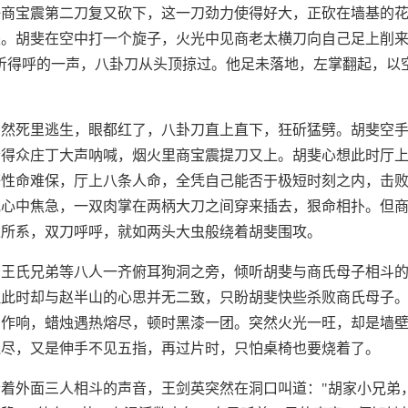
好商宝震第二刀复又砍下，这一刀劲力使得好大，正砍在墙基的
。胡斐在空中打一个旋子，火光中见商老太横刀向自己足上削来
听得呼的一声，八卦刀从头顶掠过。他足未落地，左掌翻起，以
居然死里逃生，眼都红了，八卦刀直上直下，狂斫猛劈。胡斐空
听得众庄丁大声呐喊，烟火里商宝震提刀又上。胡斐心想此时厅
等性命难保，厅上八条人命，全凭自己能否于极短时刻之内，击
他心中焦急，一双肉掌在两柄大刀之间穿来插去，狠命相扑。但
之所系，双刀呼呼，就如两头大虫般绕着胡斐围攻。
、王氏兄弟等八人一齐俯耳狗洞之旁，倾听胡斐与商氏母子相斗
但此时却与赵半山的心思并无二致，只盼胡斐快些杀败商氏母子
剥作响，蜡烛遇热熔尽，顿时黑漆一团。突然火光一旺，却是墙
烧尽，又是伸手不见五指，再过片时，只怕桌椅也要烧着了。
着外面三人相斗的声音，王剑英突然在洞口叫道："胡家小兄弟