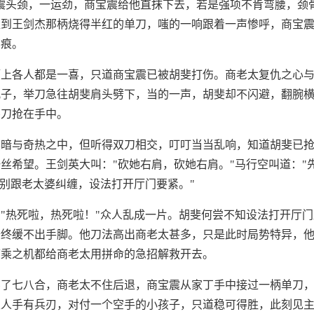
震头颈，一运劲，商宝震给他直抹下去，若是强项不肯弯腰，颈
碰到王剑杰那柄烧得半红的单刀，嗤的一响跟着一声惨呼，商宝
刀痕。
厅上各人都是一喜，只道商宝震已被胡斐打伤。商老太复仇之心
儿子，举刀急往胡斐肩头劈下，当的一声，胡斐却不闪避，翻腕
卦刀抢在手中。
黑暗与奇热之中，但听得双刀相交，叮叮当当乱响，知道胡斐已
丝希望。王剑英大叫："砍她右肩，砍她右肩。"马行空叫道："
"别跟老太婆纠缠，设法打开厅门要紧。"
"热死啦，热死啦！"众人乱成一片。胡斐何尝不知设法打开厅
始终缓不出手脚。他刀法高出商老太甚多，只是此时局势特异，
可乘之机都给商老太用拼命的急招解救开去。
斗了七八合，商老太不住后退，商宝震从家丁手中接过一柄单刀
主人手有兵刃，对付一个空手的小孩子，只道稳可得胜，此刻见