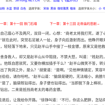
官网：
JinYong.NET.CN
小说：
旧版《飞狐外传》
作者：金庸
淡粉
水蓝
草绿
白色
选择字体：
宋体
黑体
微软雅黑
楷体
选择字体大小：
小
一章：第十一回 铁门石墙
下一章：第十三回 北帝庙的悲剧→
自己眉心不及两尺，双目一闭，心想："商老太将我打死，遂了
"就在此时，突觉右足被人一扯，身子向后激射而出。他睁开眼
抹，轻轻落下地来，只见赵半山手中接了一枝金镖，原来又是他
舍身救人，却又是赵半山从中阻挠，不禁大怒，叫道："姓赵的
。他既自愿就死，又要你横加插手干么？"赵半山微笑不答，转
出了狗洞之外，是么？"胡斐道："是啊。"见他神情镇定，笑容
赵伯伯，请你吩咐。"赵半山道："脑袋是硬的，无法缩小，肩膀
"是了，脑袋既钻得出，身子便也钻得出。"当即脱下身上棉袄
于钻出，二来是抵挡商老太的毒药金镖。
且退后，让我给你开路。"徐铮叫道："不行，你这么肥胖，怎钻