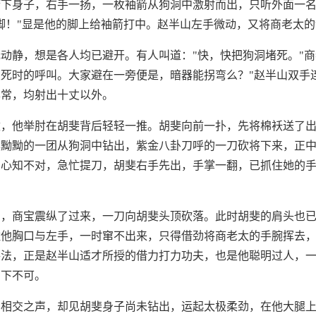
俯下身子，右手一扬，一枚袖箭从狗洞中激射而出，只听外面一
的脚！"显是他的脚上给袖箭打中。赵半山左手微动，又将商老太
动静，想是各人均已避开。有人叫道："快，快把狗洞堵死。"商
死时的呼叫。大家避在一旁便是，暗器能拐弯么？"赵半山双手
异常，均射出十丈以外。
枚，他举肘在胡斐背后轻轻一推。胡斐向前一扑，先将棉袄送了
黑黝黝的一团从狗洞中钻出，紫金八卦刀呼的一刀砍将下来，正
，心知不对，急忙提刀，胡斐右手先出，手掌一翻，已抓住她的
声，商宝震纵了过来，一刀向胡斐头顶砍落。此时胡斐的肩头也
住他胸口与左手，一时窜不出来，只得借劲将商老太的手腕挥去
手法，正是赵半山适才所授的借力打力功夫，也是他聪明过人，
刀下不可。
刀相交之声，却见胡斐身子尚未钻出，运起太极柔劲，在他大腿