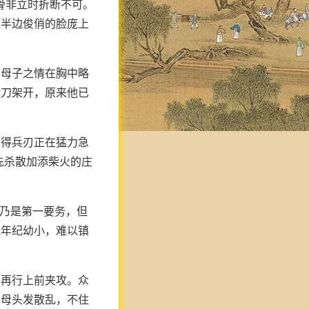
骨非立时折断不可。
震半边俊俏的脸庞上
与母子之情在胸中略
横刀架开，原来他已
抢得兵刃正在猛力急
先杀散加添柴火的庄
门乃是第一要务，但
他年纪幼小，难以镇
，再行上前夹攻。众
主母头发散乱，不住