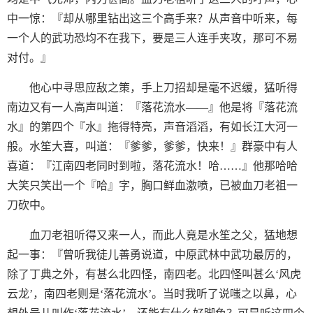
中一惊：『却从哪里钻出这三个高手来？从声音中听来，每
一个人的武功恐均不在我下，要是三人连手夹攻，那可不易
对付。』
他心中寻思应敌之策，手上刀招却是毫不迟缓，猛听得
南边又有一人高声叫道：『落花流水——』他是将『落花流
水』的第四个『水』拖得特亮，声音滔滔，有如长江大河一
般。水笙大喜，叫道：『爹爹，爹爹，快来！』群豪中有人
喜道：『江南四老同时到啦，落花流水！哈……』他那哈哈
大笑只笑出一个『哈』字，胸口鲜血激喷，已被血刀老祖一
刀砍中。
血刀老祖听得又来一人，而此人竟是水笙之父，猛地想
起一事：『曾听我徒儿善勇说道，中原武林中武功最厉的，
除了丁典之外，有甚么北四怪，南四老。北四怪叫甚么‘风虎
云龙’，南四老则是‘落花流水’。当时我听了说嗤之以鼻，心