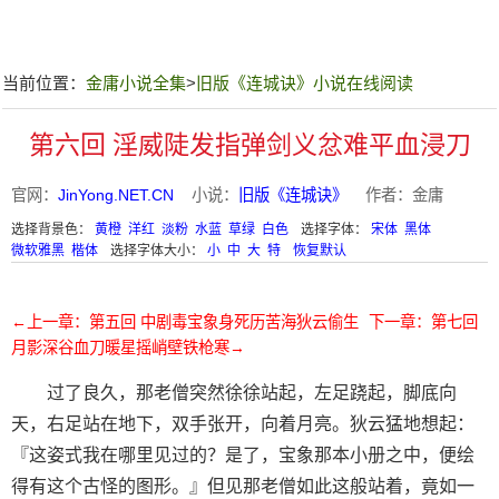
当前位置：
金庸小说全集
>
旧版《连城诀》小说在线阅读
第六回 淫威陡发指弹剑义忿难平血浸刀
官网：
JinYong.NET.CN
小说：
旧版《连城诀》
作者：金庸
选择背景色：
黄橙
洋红
淡粉
水蓝
草绿
白色
选择字体：
宋体
黑体
微软雅黑
楷体
选择字体大小：
小
中
大
特
恢复默认
←上一章：第五回 中剧毒宝象身死历苦海狄云偷生
下一章：第七回
月影深谷血刀暖星摇峭壁铁枪寒→
过了良久，那老僧突然徐徐站起，左足跷起，脚底向
天，右足站在地下，双手张开，向着月亮。狄云猛地想起：
『这姿式我在哪里见过的？是了，宝象那本小册之中，便绘
得有这个古怪的图形。』但见那老僧如此这般站着，竟如一