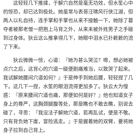
这轻轻几下推揉，于解穴自然是毫无功效，但水笙心中
的惊恐，却已达到极处。她虽常与表哥汪啸风行侠江湖，但
两人以礼自持，连手掌和手掌也从来不接触一下，她除了篡
夺者被那老僧一把抱上马背之外，从来未被外姓男子之手碰
到过身体。狄云这么推拿得几下，她眼中泪水已扑簌簌的流
了下来。
狄云微微一惊，心道：『她为甚么哭泣？嗯，想必她被
点穴之后，这背心的穴道一碰便剧痛难当，以致哭了起来。
我试解她腰间穴道如何？』于是伸手到她后腰，轻轻捏了几
下。这几下一捏，水笙的眼泪流得更加多了。狄云大为惶
惑：『原来腰间穴道也痛，那便如何是好？』他也知道女子
身上的尊严，这胸颈腿腹等处，那是瞧也不敢去瞧，别说去
碰了，寻思：『我没法子解她穴道，若再乱试，便是不敬。
只有背负她下崖，冒险逃走。』于是握着她的双臂，要将她
身子拉到自己背上。