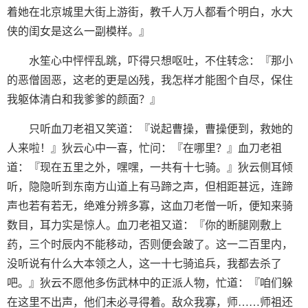
着她在北京城里大街上游街，教千人万人都看个明白，水大
侠的闺女是这么一副模样。』
水笙心中怦怦乱跳，吓得只想呕吐，不住转念：『那小
的恶僧固恶，这老的更是凶残，我怎样才能图个自尽，保住
我躯体清白和我爹爹的颜面？』
只听血刀老祖又笑道：『说起曹操，曹操便到，救她的
人来啦！』狄云心中一喜，忙问：『在哪里？』血刀老祖
道：『现在五里之外，嘿嘿，一共有十七骑。』狄云侧耳倾
听，隐隐听到东南方山道上有马蹄之声，但相距甚远，连蹄
声也若有若无，绝难分辨多寡，这血刀老僧一听，便知来骑
数目，耳力实是惊人。血刀老祖又道：『你的断腿刚敷上
药，三个时辰内不能移动，否则便会跛了。这一二百里内，
没听说有什么大本领之人，这一十七骑追兵，我都去杀了
吧。』狄云不愿他多伤武林中的正派人物，忙道：『咱们躲
在这里不出声，他们未必寻得着。敌众我寡，师……师祖还