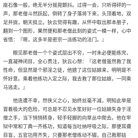
座石像一般，绝无半分摇晃颤抖。过得一会，只听得砰的一
声，那老僧斗然跃起，倒转了身子落将下来，头顶着地，双
足并拢，朝天挺立。狄云觉得有趣，从怀中取出那本册子，
翻到一个图形，果然便和那老僧此刻的姿式一模一样，心中
省悟：『嗯，这多半是密宗一派练功的法门。』
眼见那老僧一个个姿式层出不穷，一时未必便能练完，
一直凝神闭目，全心贯注，狄云心想：『这老僧虽然救了我
性命，但显然是个邪淫之徒，他掳了这位姑娘来，明明是不
怀好意。乘着他练功入定之际，我去救了那位姑娘，一同乘
马逃走。』
他迭遭不幸，然侠义之心，始终丝毫不减，明知此举是
冒着极大的危险，可总是不忍见水笙好好一位姑娘失身于淫
僧之手，当下悄悄转身，轻手轻脚的向草丛中爬去。他在牢
狱中常和丁典一齐练功，知道每当吐纳呼吸之际，那便耳聋
目盲，五官功用齐失，只要那老僧练动不辍，自己救那姑