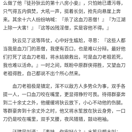
么做了他『徒孙狄云的第十八房小妾』，只怕她已遭污辱，
只气得五内俱焚，大吼一声，挺着长剑，抢先向悬崖上奔
来。其余十六人纷纷呐喊：『杀了这血刀恶僧！』『为江湖
上除一大害！』『这等凶残淫僧，实是容他不得。』
狄云见了这等阵仗，心中好生尴尬，寻思：『这些人都
当我是血刀门的恶僧，我便有百口，也是难以分辩。最好他
们打死了这血刀老祖，将水姑娘救出，可是血刀老祖若死，
我也难以活命。』一时之间，既盼中原群侠得胜，又望血刀
老祖得胜，自己都说不出个所心然来。
血刀老祖极是镇定，浑不以敌方人多势众为事，双手各
提一人，一口血刀咬在嘴里，更显得狰狞可畏。待得群豪奔
到二十余丈之外，他缓缓将狄云放下，小心不动他的伤腿。
等群豪奔到十余丈外之时，他又将水笙放在狄云身旁，一口
刀仍是咬在嘴里，双手叉腰，夜风猎猎，鼓动袍袖。
汪啸风叫道：『表妹，你安好么？』水笙只想大叫：