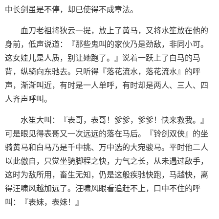
中长剑虽是不停，却已使得不成章法。
血刀老祖将狄云一提，放上了黄马，又将水笙放在他的
身前，低声说道：『那些鬼叫的家伙乃是劲敌，非同小可。
这女娃儿是人质，别让她跑了。』说着一跃上了白马的马
背，纵骑向东驰去。只听得『落花流水，落花流水』的呼
声，渐渐叫近，有时是一人单呼，有时却是两人、三人、四
人齐声呼叫。
水笙大叫：『表哥，表哥！爹爹，爹爹！快来救我。』
可是眼见得表哥又一次远远的落在马后。『铃剑双侠』的坐
骑黄马和白马乃是千中挑、万中选的大宛骏马。平时他二人
以此傲自，只觉坐骑脚程之快，力气之长，从未遇过敌手，
这时为敌所用，畜生无知，仍是这般疾驰快跑，马越快，离
得汪啸风越加远了。汪啸风眼看追赶不上，口中不住的呼
叫：『表妹，表妹！』