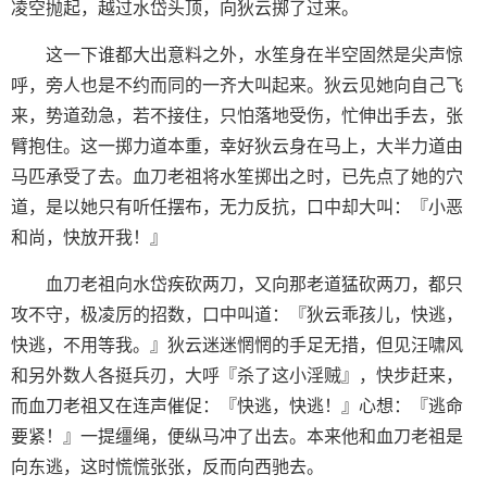
凌空抛起，越过水岱头顶，向狄云掷了过来。
这一下谁都大出意料之外，水笙身在半空固然是尖声惊
呼，旁人也是不约而同的一齐大叫起来。狄云见她向自己飞
来，势道劲急，若不接住，只怕落地受伤，忙伸出手去，张
臂抱住。这一掷力道本重，幸好狄云身在马上，大半力道由
马匹承受了去。血刀老祖将水笙掷出之时，已先点了她的穴
道，是以她只有听任摆布，无力反抗，口中却大叫：『小恶
和尚，快放开我！』
血刀老祖向水岱疾砍两刀，又向那老道猛砍两刀，都只
攻不守，极凌厉的招数，口中叫道：『狄云乖孩儿，快逃，
快逃，不用等我。』狄云迷迷惘惘的手足无措，但见汪啸风
和另外数人各挺兵刃，大呼『杀了这小淫贼』，快步赶来，
而血刀老祖又在连声催促：『快逃，快逃！』心想：『逃命
要紧！』一提缰绳，便纵马冲了出去。本来他和血刀老祖是
向东逃，这时慌慌张张，反而向西驰去。