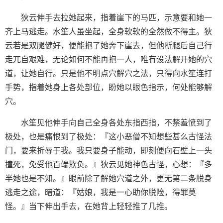
狄云伸手去拉她起来，指着崖下的马匹，示意要和她一
齐上马逃走。水笙人虽坐起，全身软软的全然做不得主。狄
云若是双腿健好，便能抱了她奔下崖去，但他断腿后自己行
走兀自艰难，无论如何不能再抱一人，唯有设法解开她的穴
道，让她自行。只是他不明点穴解穴之法，只得向水笙连打
手势，指着她身上各处部位，盼她以眼色指示，何处能够解
穴。
水笙见他伸手向自己全身各处东指西指，不禁羞愤到了
极处，也是痛恨到了极处：『这小恶僧不知想些甚么古怪法
门，要来折辱于我。我只要身子能动，即刻便向石壁上一头
撞死，免受他百端欺负。』狄云见她神色古怪，心想：『多
半她也是不知。』眼前除了解她穴道之外，更无第二条脱身
逃走之途，暗道：『姑娘，我是一心助你脱险，得罪莫
怪。』当下伸出手去，在她背上轻轻推了几推。