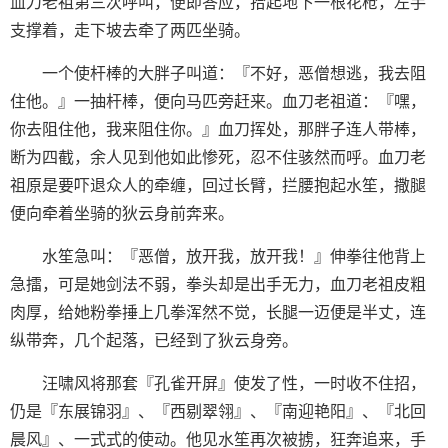
血刀老祖第三次呼叫，便即答应，拾起地下一根花枪，左手
支撑着，走下坡去牵了两匹坐骑。
一个使杆棒的大胖子叫道：『不好，恶僧想逃，我去阻
住他。』一抽杆棒，便向马匹旁赶来。血刀老祖道：『嘿，
你去阻住他，我来阻住你。』血刀挥处，那胖子连人带棒，
断为四截，余人见到他如此惨死，忍不住骇然而呼。血刀老
祖原是要吓退众人的牵缠，回过长臂，拦腰抱起水笙，撒腿
便向牵着坐骑的狄云身前奔来。
水笙急叫：『恶僧，放开我，放开我！』伸拳往他背上
急擂，可是她剑法不弱，拳头却是出手无力，血刀老祖皮粗
肉厚，给她粉拳捶上几拳浑然不觉，长腿一迈便是半丈，连
纵带奔，几个起落，已经到了狄云身旁。
汪啸风将那套『孔雀开屏』使发了性，一时收不住招，
仍是『东展锦羽』、『西剔翠翎』、『南迎艳阳』、『北回
晨风』、一式式的使动。他见水笙再次被掳，狂奔追来，手