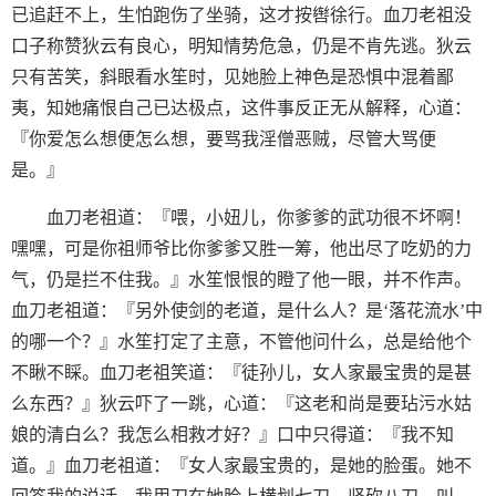
已追赶不上，生怕跑伤了坐骑，这才按辔徐行。血刀老祖没
口子称赞狄云有良心，明知情势危急，仍是不肯先逃。狄云
只有苦笑，斜眼看水笙时，见她脸上神色是恐惧中混着鄙
夷，知她痛恨自己已达极点，这件事反正无从解释，心道：
『你爱怎么想便怎么想，要骂我淫僧恶贼，尽管大骂便
是。』
血刀老祖道：『喂，小妞儿，你爹爹的武功很不坏啊！
嘿嘿，可是你祖师爷比你爹爹又胜一筹，他出尽了吃奶的力
气，仍是拦不住我。』水笙恨恨的瞪了他一眼，并不作声。
血刀老祖道：『另外使剑的老道，是什么人？是‘落花流水’中
的哪一个？』水笙打定了主意，不管他问什么，总是给他个
不瞅不睬。血刀老祖笑道：『徒孙儿，女人家最宝贵的是甚
么东西？』狄云吓了一跳，心道：『这老和尚是要玷污水姑
娘的清白么？我怎么相救才好？』口中只得道：『我不知
道。』血刀老祖道：『女人家最宝贵的，是她的脸蛋。她不