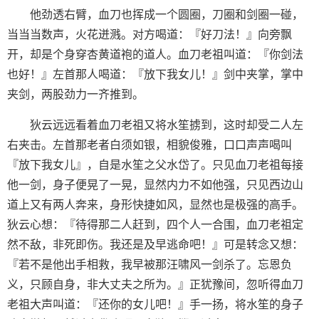
他劲透右臂，血刀也挥成一个圆圈，刀圈和剑圈一碰，
当当当数声，火花迸溅。对方喝道：『好刀法！』向旁飘
开，却是个身穿杏黄道袍的道人。血刀老祖叫道：『你剑法
也好！』左首那人喝道：『放下我女儿！』剑中夹掌，掌中
夹剑，两股劲力一齐推到。
狄云远远看着血刀老祖又将水笙掳到，这时却受二人左
右夹击。左首那老者白须如银，相貌俊雅，口口声声喝叫
『放下我女儿』，自是水笙之父水岱了。只见血刀老祖每接
他一剑，身子便晃了一晃，显然内力不如他强，只见西边山
道上又有两人奔来，身形快捷如风，显然也是极强的高手。
狄云心想：『待得那二人赶到，四个人一合围，血刀老祖定
然不敌，非死即伤。我还是及早逃命吧！』可是转念又想：
『若不是他出手相救，我早被那汪啸风一剑杀了。忘恩负
义，只顾自身，非大丈夫之所为。』正犹豫间，忽听得血刀
老祖大声叫道：『还你的女儿吧！』手一扬，将水笙的身子