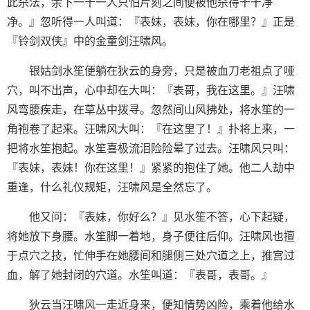
此杀法，余下一十一人只怕片刻之间便被他杀得干干净
净。』忽听得一人叫道：『表妹，表妹，你在哪里？』正是
『铃剑双侠』中的金童剑汪啸风。
银姑剑水笙便躺在狄云的身旁，只是被血刀老祖点了哑
穴，叫不出声，心中却在大叫：『表哥，我在这里。』汪啸
风弯腰疾走，在草丛中拨寻。忽然间山风拂处，将水笙的一
角袍卷了起来。汪啸风大叫：『在这里了！』扑将上来，一
把将水笙抱起。水笙喜极流泪险险晕了过去。汪啸风只叫：
『表妹，表妹！你在这里！』紧紧的抱住了她。他二人劫中
重逢，什么礼仪规矩，汪啸风是全然忘了。
他又问：『表妹，你好么？』见水笙不答，心下起疑，
将她放下身腰。水笙脚一着地，身子便往后仰。汪啸风也擅
于点穴之技，忙伸手在她腰间和腿侧三处穴道之上，推宫过
血，解了她封闭的穴道。水笙叫道：『表哥，表哥。』
狄云当汪啸风一走近身来，便知情势凶险，乘着他给水