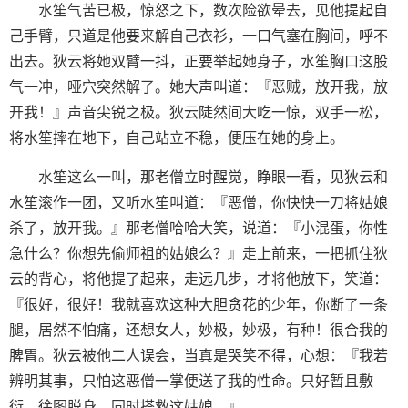
水笙气苦已极，惊怒之下，数次险欲晕去，见他提起自
己手臂，只道是他要来解自己衣衫，一口气塞在胸间，呼不
出去。狄云将她双臂一抖，正要举起她身子，水笙胸口这股
气一冲，哑穴突然解了。她大声叫道：『恶贼，放开我，放
开我！』声音尖锐之极。狄云陡然间大吃一惊，双手一松，
将水笙摔在地下，自己站立不稳，便压在她的身上。
水笙这么一叫，那老僧立时醒觉，睁眼一看，见狄云和
水笙滚作一团，又听水笙叫道：『恶僧，你快快一刀将姑娘
杀了，放开我。』那老僧哈哈大笑，说道：『小混蛋，你性
急什么？你想先偷师祖的姑娘么？』走上前来，一把抓住狄
云的背心，将他提了起来，走远几步，才将他放下，笑道：
『很好，很好！我就喜欢这种大胆贪花的少年，你断了一条
腿，居然不怕痛，还想女人，妙极，妙极，有种！很合我的
脾胃。狄云被他二人误会，当真是哭笑不得，心想：『我若
辨明其事，只怕这恶僧一掌便送了我的性命。只好暂且敷
衍，徐图脱身，同时搭救这姑娘。』