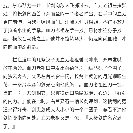
捷，掌心劲力一吐，长剑向敌人飞掷过去。血刀老祖左指弹
处，将长剑向西首飞奔而至的一个老者弹出，右手中的血刀
更向前伸，直砍汪啸风面门。汪啸风仰身相避，不得不放开
了拉着水笙的手掌。血刀老祖左手一抄，已将水笙身子抄
起，横放在马鞍之上。他并不拉转马头，仍是向前直驰，冲
向前面中原群豪。
拦在道中的几条汉子见血刀老祖驰马冲来，齐声发喊，
散在两旁。血刀老祖口中发出荷荷怪声，纵马兜了个圈子，
向狄云奔去。突见左首灰影一闪，长剑上反射的月光耀眼生
花，一条冷森森的剑光点向他的胸口。血刀老祖回刀一掠，
当的一声，刀剑相交，只震得虎口隐隐发麻，心道：『好强
的内力。』便在此时，右首又有一柄长剑递到，这柄剑的势
道来得好奇，剑尖划成大大小小的一个个圈子，竟看不清他
剑招要指向何处。血刀老祖又是一惊：『太极剑的名家到
了。』