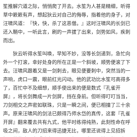
笙推解穴道之际，悄悄爬了开去。水笙为人甚是精细，听得
草中簌簌有声，想起狄云对自己的侮辱，指着他的身子，对
汪啸风道：『快，快，杀了这恶僧。』这时汪啸风的长剑已
还入鞘中，一听此言，刷的一声拔了出来，剑势如风，疾刺
而出。
狄云听得水笙叫唤，早知不妙，没等长剑递到，急忙向
外一个打滚，幸好处身的所在正是一个斜坡，顺势便滚了下
去。汪啸风跟着又是一剑刺去，眼见便要刺中，突然当的一
声响，虎口一震，眼前红光闪动。他的武功比水笙可高得多
了，百忙中不及细想，顺手使出来的便是数式『孔雀开
屏』，将长剑舞成一片剑屏，挡在身前。但听得叮叮当当，
刀剑相交之声密如联珠，只是一瞬之间，便已相撞了三十余
声。原来汪啸风的剑法已颇得乃师水岱的真传，这套『孔雀
开屏』翻来覆去共有九式，他平时练得纯熟，此刻性命在呼
吸之间，敌人的刀招来得迅捷无比，哪里还说得上见招拆