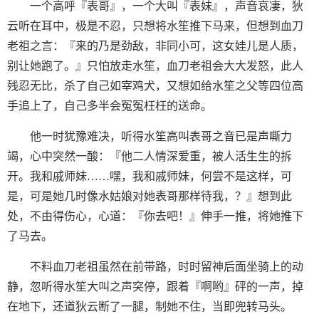
一个高呼『表哥』，一个大叫『表妹』，声音哀凄，狄
云听在耳中，极是不忍，只想将水笙推下马来，但想到血刀
老祖之言：『来的乃是劲敌，非同小可，这女娃儿是人质，
别让她跑了。』只怕放走水笙，血刀老祖会大大发怒，此人
残忍无比，杀了自己如宰鸡犬，又想如给水笙之父等四位高
手追上了，自己多半会冤冤枉枉的送命。
他一时犹豫难决，听得水笙高叫表哥之音已是声嘶力
竭，心中突然一酸：『他二人情深爱重，被人活生生的拆
开。我和戚师妹……嘿，我和戚师妹，何尝不是这样，可
是，可是她几时像水姑娘对她表哥那样待我，？』想到此
处，不由得伤心，心道：『你去吧！』伸手一推，将她推下
了马去。
不料血刀老祖虽然在前带路，时时留神后面坐骑上的动
静，忽听得水笙大叫之声突停，跟着『啊哟』砰的一声，掉
在地下，还道狄云断了一腿，制她不住，当即兜转马头。