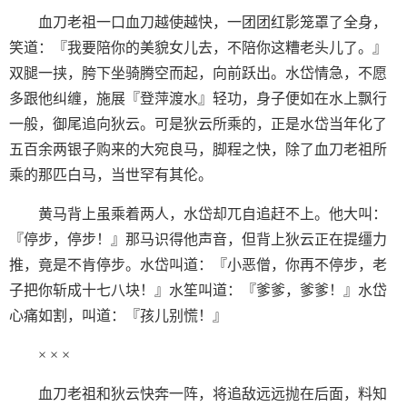
血刀老祖一口血刀越使越快，一团团红影笼罩了全身，
笑道：『我要陪你的美貌女儿去，不陪你这糟老头儿了。』
双腿一挟，胯下坐骑腾空而起，向前跃出。水岱情急，不愿
多跟他纠缠，施展『登萍渡水』轻功，身子便如在水上飘行
一般，御尾追向狄云。可是狄云所乘的，正是水岱当年化了
五百余两银子购来的大宛良马，脚程之快，除了血刀老祖所
乘的那匹白马，当世罕有其伦。
黄马背上虽乘着两人，水岱却兀自追赶不上。他大叫：
『停步，停步！』那马识得他声音，但背上狄云正在提缰力
推，竟是不肯停步。水岱叫道：『小恶僧，你再不停步，老
子把你斩成十七八块！』水笙叫道：『爹爹，爹爹！』水岱
心痛如割，叫道：『孩儿别慌！』
× × ×
血刀老祖和狄云快奔一阵，将追敌远远抛在后面，料知