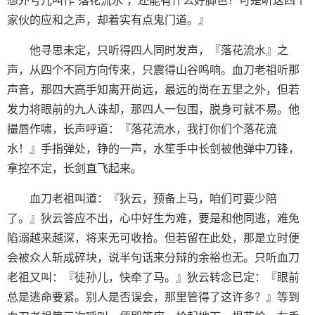
想外号儿叫作‘落花流水’，还能有什么好脚色？可是听这四个
家伙的应和之声，却着实有点鬼门道。』
他寻思未定，只听得四人同时发声，『落花流水』之
声，从四个不同方向传来，只震得山谷鸣响。血刀老祖听那
声音，那四大高手知离开尚远，最远的尚在五里之外，但若
发力将眼前的九人诛却，那四人一包围，脱身可就不易。他
撮唇作啸，长声呼道：『落花流水，我打你们个落花流
水！』手指弹处，铮的一声，水笙手中长剑被他弹中刀锋，
拿控不定，长剑直飞起来。
血刀老祖叫道：『狄云，预备上马，咱们可要少陪
了。』狄云答应不出，心中好生为难，要是和他同逃，难免
陷溺越来越深，将来无可收拾。但若留在此处，那是立时便
会被众人斩成碎块，说半句话来分辩的余裕也无。只听血刀
老祖又叫：『徒孙儿，快牵了马。』狄云转念已定：『眼前
总是逃命要紧。别人是否误会，那里管得了这许多？』等到