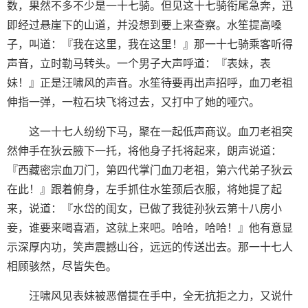
数，果然不多不少是一十七骑。但见这十七骑衔尾急奔，迅
即经过悬崖下的山道，并没想到要上来查察。水笙提高嗓
子，叫道：『我在这里，我在这里！』那一十七骑乘客听得
声音，立时勒马转头。一个男子大声呼道：『表妹，表
妹！』正是汪啸风的声音。水笙待要再出声招呼，血刀老祖
伸指一弹，一粒石块飞将过去，又打中了她的哑穴。
这一十七人纷纷下马，聚在一起低声商议。血刀老祖突
然伸手在狄云腋下一托，将他身子托将起来，朗声说道：
『西藏密宗血刀门，第四代掌门血刀老祖，第六代弟子狄云
在此！』跟着俯身，左手抓住水笙颈后衣服，将她提了起
来，说道：『水岱的闺女，已做了我徒孙狄云第十八房小
妾，谁要来喝喜酒，这就上来吧。哈哈，哈哈！』他有意显
示深厚内功，笑声震撼山谷，远远的传送出去。那一十七人
相顾骇然，尽皆失色。
汪啸风见表妹被恶僧提在手中，全无抗拒之力，又说什