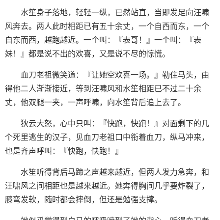
水笙身子落地，轻轻一纵，已然站直，当即发足向汪啸
风奔去。两人此时相距已有五十余丈，一个自西而东，一个
自东而西，越跑越近。一个叫：『表哥！』一个叫：『表
妹！』都是说不出的欢喜，又是说不尽的惊慌。
血刀老祖微笑道：『让她空欢喜一场。』勒住马头，由
得他二人渐渐接近，等到汪啸风和水笙相距已不过二十余
丈，他双腿一夹，一声呼啸，向水笙背后追上去了。
狄云大怒，心中只叫：『快跑，快跑！』对面剩下的几
个死里逃生的汉子，见血刀老祖口中衔着血刀，纵马冲来，
也是齐声呼叫：『快跑，快跑！』
水笙听得背后马蹄之声越来越近，但两人发力急奔，和
汪啸风之间相距也是越来越近。她奔得胸间几乎要炸裂了，
膝弯发软，随时都会摔倒，但还是勉强支撑。