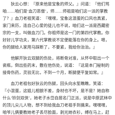
狄云心想：『原来他是宝象的师父。』问道：『他们骂
咱……咱们是‘血刀恶僧’，师……师祖是咱们这一派的掌教
了？』血刀老祖笑道：『嘿嘿，宝象这混蛋的口风也真紧，
家门来历，连自己心爱的徒儿也不说，咱们这一派是西藏密
宗的一支，叫做血刀门。你祖师是这一门的第四代掌教。你
好好儿学功夫，第六代掌教说不定便能落在你的身上。嗯，
你的腿给人家用马踩断了，不要紧，我给你治治。』
他解开狄云双腿的伤处，将断骨对准，从怀中取出一个
瓷瓶，倒出些药末，敷在他伤处，说道：『这是本门秘制的
接骨伤药，灵验无比，不到一个月，断腿便平复如常。』
血刀老祖包好狄云的伤腿，回头向水笙瞧瞧，笑道：
『小混蛋，这姐儿相貌不差，身材也不坏，是不是？她自称
什么‘铃剑双侠’，她老子水岱自居名门正派，说是中原武林中
的顶儿尖儿人物，想不到给我血刀老祖手到擒来。嘿嘿嘿，
咱爷儿俩要教她老子丢尽脸面，剥光她衣衫，缚在马上，赶