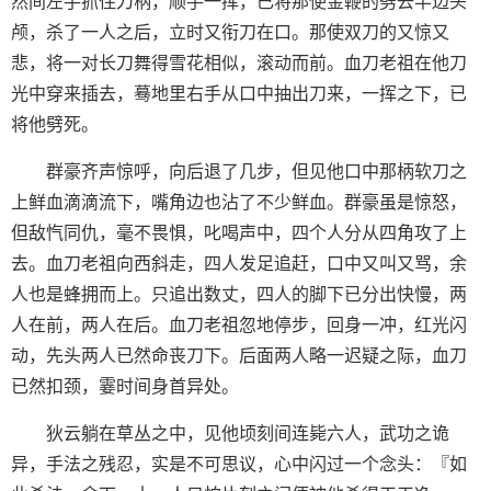
然间左手抓住刀柄，顺手一挥，已将那使金鞭的劈去半边头
颅，杀了一人之后，立时又衔刀在口。那使双刀的又惊又
悲，将一对长刀舞得雪花相似，滚动而前。血刀老祖在他刀
光中穿来插去，蓦地里右手从口中抽出刀来，一挥之下，已
将他劈死。
群豪齐声惊呼，向后退了几步，但见他口中那柄软刀之
上鲜血滴滴流下，嘴角边也沾了不少鲜血。群豪虽是惊怒，
但敌忾同仇，毫不畏惧，叱喝声中，四个人分从四角攻了上
去。血刀老祖向西斜走，四人发足追赶，口中又叫又骂，余
人也是蜂拥而上。只追出数丈，四人的脚下已分出快慢，两
人在前，两人在后。血刀老祖忽地停步，回身一冲，红光闪
动，先头两人已然命丧刀下。后面两人略一迟疑之际，血刀
已然扣颈，霎时间身首异处。
狄云躺在草丛之中，见他顷刻间连毙六人，武功之诡
异，手法之残忍，实是不可思议，心中闪过一个念头：『如