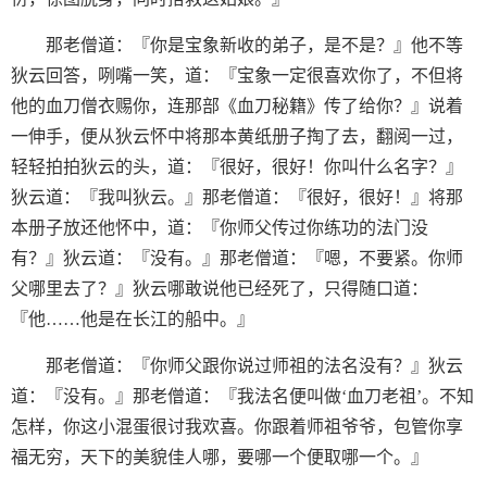
那老僧道：『你是宝象新收的弟子，是不是？』他不等
狄云回答，咧嘴一笑，道：『宝象一定很喜欢你了，不但将
他的血刀僧衣赐你，连那部《血刀秘籍》传了给你？』说着
一伸手，便从狄云怀中将那本黄纸册子掏了去，翻阅一过，
轻轻拍拍狄云的头，道：『很好，很好！你叫什么名字？』
狄云道：『我叫狄云。』那老僧道：『很好，很好！』将那
本册子放还他怀中，道：『你师父传过你练功的法门没
有？』狄云道：『没有。』那老僧道：『嗯，不要紧。你师
父哪里去了？』狄云哪敢说他已经死了，只得随口道：
『他……他是在长江的船中。』
那老僧道：『你师父跟你说过师祖的法名没有？』狄云
道：『没有。』那老僧道：『我法名便叫做‘血刀老祖’。不知
怎样，你这小混蛋很讨我欢喜。你跟着师祖爷爷，包管你享
福无穷，天下的美貌佳人哪，要哪一个便取哪一个。』