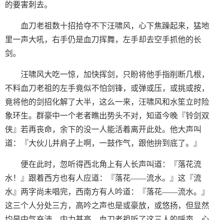
的要害刺去。
血刀老祖数十招拾夺不下汪啸风，心下焦躁起来，猛地
里一声大吼，右手仍是血刀挥舞，左手却去空手抓他的长
剑。
汪啸风大吃一惊，加快挥剑，只盼将他手指削断几根，
不料血刀老祖的左手竟似不怕剑锋，或弹或压，或挑或按，
竟将他的剑招化解了大半，这么一来，汪啸风和水笙立时险
象环生。群豪中一个老者瞧出势头不对，知道今晚『铃剑双
侠』若再丧命，余下的没一人能活着离开此处。他大声叫
道：『大伙儿并肩子上啊，一鼓作气，跟他拚到底了。』
便在此时，忽听得西北角上有人长声叫道：『落花流
水！』跟着西方也有人应道：『落花——流水。』这『流
水』两字尚未唱完，西南方有人吟道：『落花——流水。』
这三个人分处三方，高吟之声也是或豪放，或悠扬，但显然
均是中气充沛，内力甚高。血刀老祖听了这三人的呼声，心