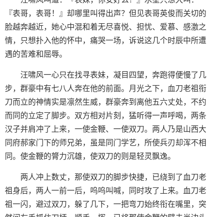
『表哥，表哥！』却哪里叫得出声？但见表哥英俊而关切的
脸越奔越近，她心中混和着无尽喜悦、担忧、爱慕、感激之
情，只想扑入他的怀中，痛哭一场，诉说这几个时辰中所遭
遇的苦难和屈辱。
汪啸风一心只在找寻表妹，凝目四望，奔跑得便慢了几
步，群豪中有七八人奔在他的前面。月光之下，血刀老祖衔
刀而立的神情实是凛然生威，群豪奔到离他五六丈处，不约
而同的立定了脚步。双方相对片刻，猛听得一声呼喝，两条
汉子并肩冲了上来，一使金鞭、一使双刀。两人乃是山西大
同府郝家门下的师兄弟，虽是同门学艺，所使兵刃却浑不相
同。使金鞭的膂力沉雄，使双刀的则是轻灵飘逸。
两人冲上数丈，那使双刀的脚步快捷，已绕到了血刀老
祖身后，两人一前一后，呜呜叫喊，同时攻了上来。血刀老
祖一闪，避过双刀，躲了几下，一把弯刀始终衔在嘴里，突