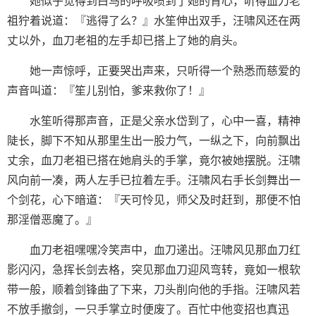
她似乎觉得到白马的呼吸喷到了她的背心，听得血刀老
祖狞着说道：『逃得了么？』水笙伸出双手，汪啸风还在两
丈以外，血刀老祖的左手却已搭上了她的肩头。
她一声惊呼，正要哭出声来，只听得一个熟悉而慈爱的
声音叫道：『笙儿别怕，爹来救你了！』
水笙听得那声音，正是父亲水岱到了，心中一喜，精神
陡长，脚下不知从那里生出一股力气，一纵之下，向前飘出
丈余，血刀老祖已搭在她肩头的手掌，竟尔被她摆脱。汪啸
风向前一凑，两人左手已拉着左手。汪啸风右手长剑舞出一
个剑花，心下暗道：『天可怜见，师父及时赶到，那便不怕
那淫僧恶魔了。』
血刀老祖嘿嘿冷笑声中，血刀递出。汪啸风见那血刀红
影闪闪，急挥长剑去格，突见那血刀迎风弯转，竟如一根软
带一般，顺着剑锋曲了下来，刀头削向他的手指。汪啸风若
不放手撤剑，一只手掌立时便废了。百忙中他变招也真迅