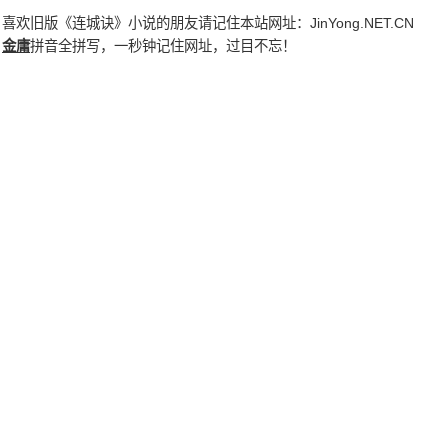
喜欢旧版《连城诀》小说的朋友请记住本站网址：
JinYong.NET.CN
金庸
拼音全拼写，一秒钟记住网址，过目不忘！