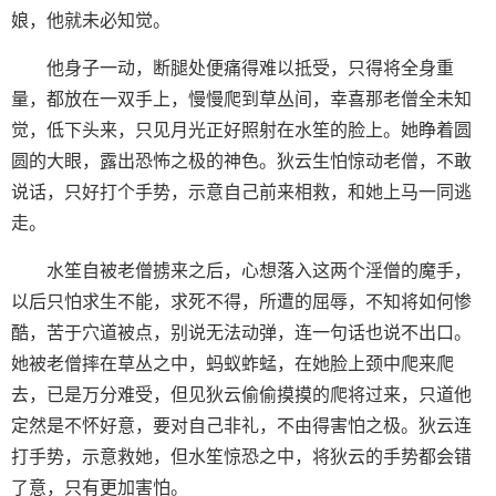
娘，他就未必知觉。
他身子一动，断腿处便痛得难以抵受，只得将全身重
量，都放在一双手上，慢慢爬到草丛间，幸喜那老僧全未知
觉，低下头来，只见月光正好照射在水笙的脸上。她睁着圆
圆的大眼，露出恐怖之极的神色。狄云生怕惊动老僧，不敢
说话，只好打个手势，示意自己前来相救，和她上马一同逃
走。
水笙自被老僧掳来之后，心想落入这两个淫僧的魔手，
以后只怕求生不能，求死不得，所遭的屈辱，不知将如何惨
酷，苦于穴道被点，别说无法动弹，连一句话也说不出口。
她被老僧摔在草丛之中，蚂蚁蚱蜢，在她脸上颈中爬来爬
去，已是万分难受，但见狄云偷偷摸摸的爬将过来，只道他
定然是不怀好意，要对自己非礼，不由得害怕之极。狄云连
打手势，示意救她，但水笙惊恐之中，将狄云的手势都会错
了意，只有更加害怕。