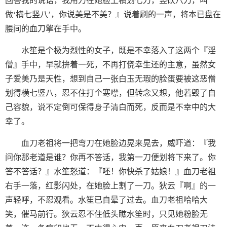
回答我的说话，我用刀在她脸上横划七刀，竖砍八刀，叫
做‘横七竖八’，你说美是不美？』说着刷的一声，将本已盘在
腰间的血刀擎在手中。
水笙是个极为烈性的女子，既是不幸落入了这两个『淫
僧』手中，早就拚着一死，不再打侥幸生还的主意，虽然女
子爱美乃是天性，想到自己一张白玉无瑕的脸蛋要被这恶僧
划得横七竖八，忍不住打个寒噤，但转念又想，他若毁了自
己容貌，说不定倒可保得身子清白而死，反而是不幸中的大
幸了。
血刀老祖将一把弯刀在她脸边晃来晃去，威吓道：『我
问你那老道是谁？你再不答话，我第一刀便划将下来了。你
答不答话？』水笙怒道：『呸！你快杀了姑娘！』血刀老祖
右手一落，红影闪处，在她脸上割了一刀。狄云『啊』的一
声轻呼，不忍观看。水笙已自晕了过去。血刀老祖哈哈大
笑，催马前行。狄云忍不住低头瞧水笙时，只见她粉脸无