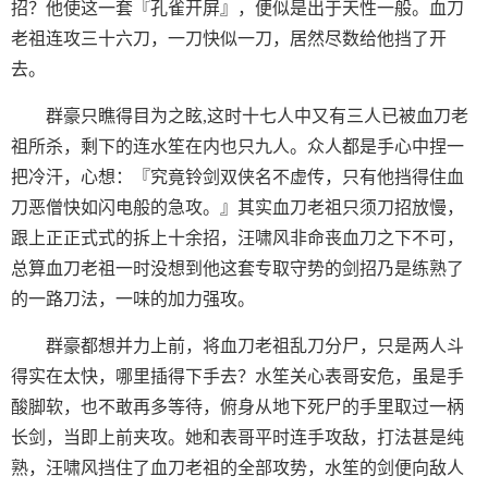
招？他使这一套『孔雀开屏』，便似是出于天性一般。血刀
老祖连攻三十六刀，一刀快似一刀，居然尽数给他挡了开
去。
群豪只瞧得目为之眩,这时十七人中又有三人已被血刀老
祖所杀，剩下的连水笙在内也只九人。众人都是手心中捏一
把冷汗，心想：『究竟铃剑双侠名不虚传，只有他挡得住血
刀恶僧快如闪电般的急攻。』其实血刀老祖只须刀招放慢，
跟上正正式式的拆上十余招，汪啸风非命丧血刀之下不可，
总算血刀老祖一时没想到他这套专取守势的剑招乃是练熟了
的一路刀法，一味的加力强攻。
群豪都想并力上前，将血刀老祖乱刀分尸，只是两人斗
得实在太快，哪里插得下手去？水笙关心表哥安危，虽是手
酸脚软，也不敢再多等待，俯身从地下死尸的手里取过一柄
长剑，当即上前夹攻。她和表哥平时连手攻敌，打法甚是纯
熟，汪啸风挡住了血刀老祖的全部攻势，水笙的剑便向敌人