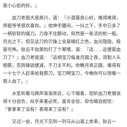
是小心些的好。』
血刀老祖大是高兴，道：『小混蛋良心好，难得难得，
师祖爷爷很欢喜你。』他伸手腰间，一抖之下，手中已多了
一柄软软的缅刀。刀身不住颤动，宛然是一条活的蛇一般。
月光之下，但见这刀的刃锋上全是暗红之色，血光隐隐，极
是可怖。狄云不自禁的打了个寒噤，道：『这……这便是血
刀了？』血刀老祖道：『这柄宝刀每逢月圆之夜，须割人头
相祭，否则锋锐便减，于刀主不利。你瞧月亮正圆，难得有
一十七个人赶来给我祭刀。宝刀啊宝刀，今晚你可以饱餐一
顿人血了。』
水笙听着马蹄声渐渐奔近，心下暗喜，但听血刀老僧说
得十分自负，似乎来者必死，虽非全信，却也暗自担忧：
『爹爹来了没有？表哥来了没有？』
又过一会，月光下见到一列马从山道上奔来，狄云一