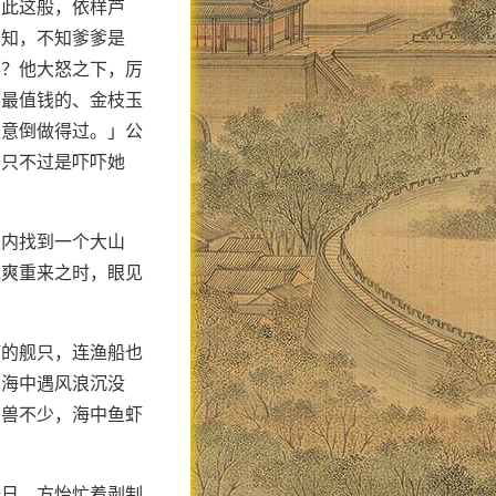
如此这般，依样芦
不知，不知爹爹是
落？他大怒之下，厉
下最值钱的、金枝玉
生意倒做得过。」公
，只不过是吓吓她
之内找到一个大山
克爽重来之时，眼见
湾的舰只，连渔船也
大海中遇风浪沉没
鸟兽不少，海中鱼虾
一日。方怡忙着剥制