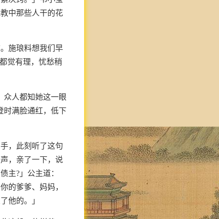
龙教中那些人干的花
拿。施琅料想我们早
听都觉有理，忧愁稍
。众人都知她这一眼
登时满脸通红，低下
了手，此刻听了这句
一声，亲了一下，说
债主?」公主道：
将你的爹爹、妈妈，
欠了他的。」