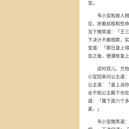
宝。
韦小宝和故人
见，拚着前程和性
当下微笑道：「王
下决计不敢相欺，实
宝道：「那日皇上
岛之後，便遵依皇
这时双儿、方
小宝回来问公主道
公主道：「皇上派你
全不知公主殿下也
道：「属下是六个
紧。」
韦小宝微笑道