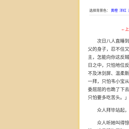
选择背景色：
黄橙
洋红
←上
次日八人直睡
父的身子，忍不住
主，怎能向你这反贼
日之中，只怕地位
不及沐剑屏、温柔
一拜，只怕韦小宝
委屈屈的也跪了下
只怕要多吃苦头。
众人拜毕站起，
众人听她叫得