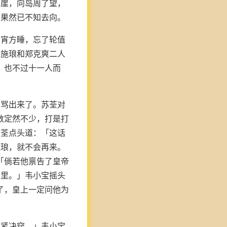
悬崖，向岛周了望，
，果然已不知去向。
深宵方睡，忘了轮值
到施琅和郑克爽二人
，也不过十一人而
样骂出来了。苏荃对
数定然不少，打是打
苏荃点头道：「这话
施琅，就不会再来。
「倘若他禀告了皇帝
那里。」韦小宝摇头
了，皇上一定问他为
要紧决窍。」韦小宝