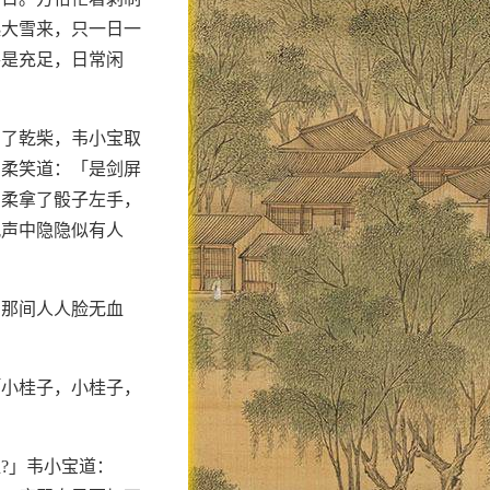
起大雪来，只一日一
甚是充足，日常闲
加了乾柴，韦小宝取
曾柔笑道：「是剑屏
曾柔拿了骰子左手，
风声中隐隐似有人
刹那间人人脸无血
「小桂子，小桂子，
?」韦小宝道：