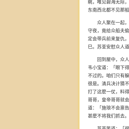
眺，唯见碧海无际
东南西北都不见那
众人聚在一起
守夜，竟给众船夫
定会带兵前来复仇，
巳。苏荃安慰众人
回到屋中，众
韦小宝道：「眼下得
不过的。咱们只有
很是。清兵决计猜
打了这麽一仗，料得
哥哥，皇帝哥哥就
道：「施琅不会禀告
甚麽不将我们抓去。
苏荃笑道：「