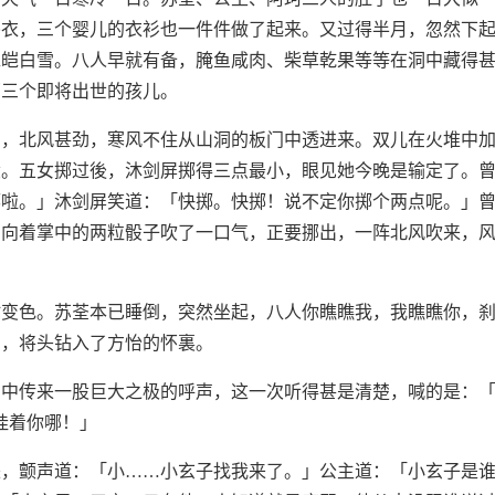
冬衣，三个婴儿的衣衫也一件件做了起来。又过得半月，忽然下
皑皑白雪。八人早就有备，腌鱼咸肉、柴草乾果等等在洞中藏得
那三个即将出世的孩儿。
了，北风甚劲，寒风不住从山洞的板门中透进来。双儿在火堆中
骰。五女掷过後，沐剑屏掷得三点最小，眼见她今晚是输定了。
掷啦。」沐剑屏笑道：「快掷。快掷！说不定你掷个两点呢。」
，向着掌中的两粒骰子吹了一口气，正要挪出，一阵北风吹来，
时变色。苏荃本已睡倒，突然坐起，八人你瞧瞧我，我瞧瞧你，
声，将头钻入了方怡的怀裏。
声中传来一股巨大之极的呼声，这一次听得甚是清楚，喊的是：
挂着你哪！」
，颤声道：「小……小玄子找我来了。」公主道：「小玄子是谁