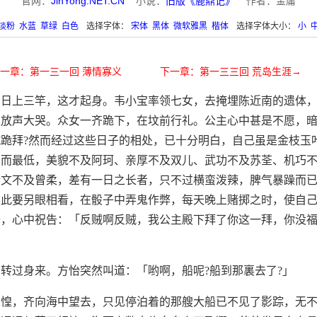
官网：
JinYong.NET.CN
小说：
旧版《鹿鼎记》
作者：金庸
淡粉
水蓝
草绿
白色
选择字体：
宋体
黑体
微软雅黑
楷体
选择字体大小：
小
一章：第一三一回 薄情寡义
下一章：第一三三回 荒岛生涯→
到日上三竿，这才起身。韦小宝率领七女，去掩埋陈近南的遗体
又放声大哭。众女一齐跪下，在坟前行礼。公主心中甚是不愿，
跪拜?然而经过这些日子的相处，已十分明白，自己虽是金枝玉
反而最低，美貌不及阿珂、亲厚不及双儿、武功不及苏荃、机巧
斯文不及曾柔，差有一日之长者，只不过横蛮泼辣，脾气暴躁而
从此要另眼相看，在骰子中弄鬼作弊，每天晚上赌掷之时，使自
去，心中祝告：「反贼啊反贼，我公主殿下拜了你这一拜，你没
」
转过身来。方怡突然叫道：「哟啊，船呢?船到那裏去了?」
惊惶，齐向海中望去，只见停泊着的那艘大船已不见了影踪，无