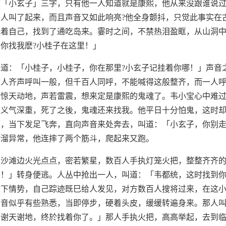
这「小玄子」三字，只有他一人知道就是康熙，他从来没跟谁说
人叫了起来，而且声音又如此响亮?他全身颤抖，只觉此事实在
挂着自己，找到了通吃岛来。霎时之间，不禁热泪盈眶，从山洞
你找我麽?小桂子在这里！」
道：「小桂子，小桂子，你在那里?小玄子记挂着你哪！」声音
百人齐声呼叫一般，但千百人同呼，不能喊得这般整齐，而一人
般惊天动地，声若雷震，想来定是康熙的鬼魂了。韦小宝心中难
然义气深重，死了之後，鬼魂还来找我。他平日十分怕鬼，这时
面，当下发足飞奔，直向声音来处奔去，叫道：「小玄子，你别
滑溜异常，他连摔了两个筋斗，爬起来又跑。
见沙滩边火光点点，密若繁星，数百人手执灯笼火把，整整齐齐
哟！」转身便逃。人丛中抢出一人，叫道：「韦都统，这时找到
眼下情势，自己踪迹既巳给人发见，对方数百人搜将过来，在这
声音似乎有些熟悉，当即停步，硬着头皮，缓缓转遍身来。那人
，谢天谢地，终於找着你了。」那人手执火把，高高举起，去到