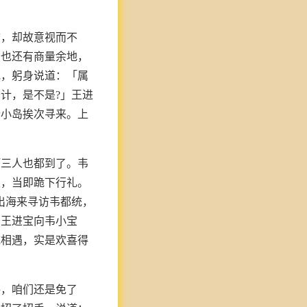
拿，却故意视而不
，也还有商量余地，
地，躬身说道：「属
计，是不是?」王进
个小岛挨次寻来。上
珂三人也都到了。韦
主，当即跪下行礼。
出海来寻访韦都统，
。王进宝向韦小宝
统相遇，实是欢喜得
呼，咱们还是免了