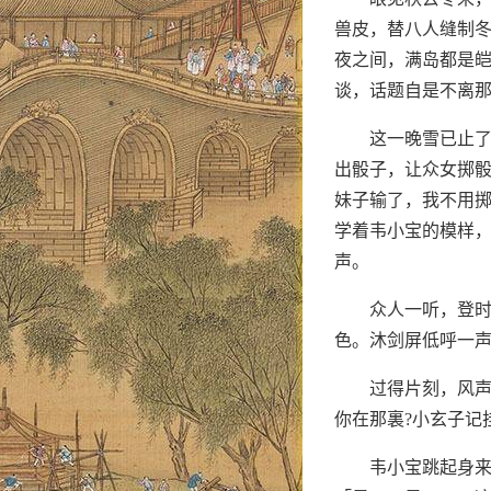
兽皮，替八人缝制
夜之间，满岛都是
谈，话题自是不离
这一晚雪已止
出骰子，让众女掷
妹子输了，我不用
学着韦小宝的模样
声。
众人一听，登
色。沐剑屏低呼一
过得片刻，风
你在那裏?小玄子记
韦小宝跳起身来