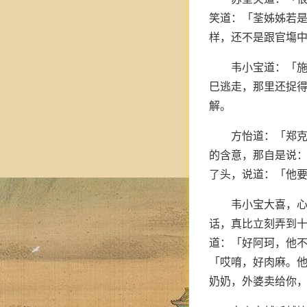
笑道：「荃姊姊若
样，还不是跟官塲中
韦小宝道：「
巳逃走，那里还捉得
解。
方怡道：「郑克
的含意，那自是说：
了头，说道：「他
韦小宝大喜，
话，真比立刻弄到
道：「好阿珂，他不
「哎唷，好肉麻。
奶奶，外婆卖给你