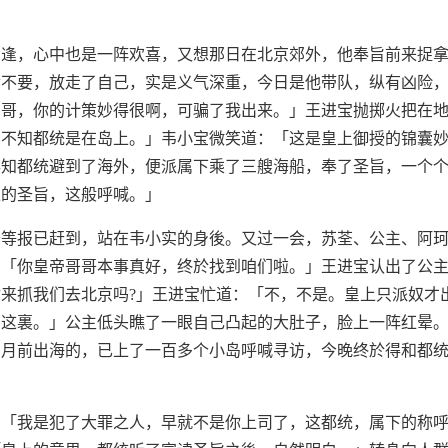
相逢，心中也是一阵欢喜，又想那日在北京郊外，他奉旨前来捉
命不要，放走了自己，实是义气深重，今日是他带队，纵有凶险
三哥，你的计策妙得很啊，可骗了我出来。」王进宝抛掷火把在
不知都统是在岛上。」韦小宝微笑道：「这是皇上御授的锦囊妙
得知都统避到了海外，便派属下乘了三艘海船，奉了圣旨，一个
上的圣旨，这般呼喊。」
怡等报已赶到，站在韦小实的身後。又过一会，苏荃、公主、阿
：「你皇帝哥哥本事真好，终於找到咱们啦。」王进宝认出了公
来抓我们去北京吗?」王进宝忙道：「不，不是。皇上只派奴才
在这裏。」公主低头瞧了一眼自己凸起的大肚子，脸上一阵红晕
多月前出海的，已上了一百多个小岛呼喊寻访，今晚终於得和都
：「我是犯了大罪之人，早就不是你上司了，这都统，属下的称