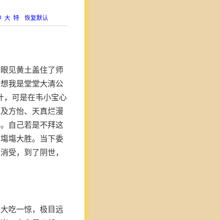
中
大
特
恢复默认
，眼见黄土盖住了师
暗想我是堂堂大清公
叶，可是在韦小宝心
不及方怡、天真烂漫
已。自己若是不拜这
己塲塲大胜。当下委
福消受，到了阴世，
不大吃一惊，极目远