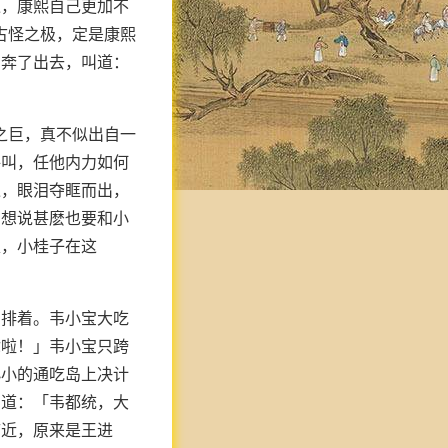
过，康熙自己更加不
古怪之极，定是康熙
中奔了出去，叫道：
之巨，真不似出自一
呼叫，任他内力如何
过，眼泪夺眶而出，
却想说甚麽也要和小
走，小桂子在这
的排着。韦小宝大吃
你啦！」韦小宝只跨
小小的通吃岛上决计
叫道：「韦都统，大
临近，原来是王进