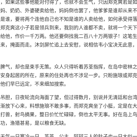
恼，如果这些事他能对付得了，也就不会生气，只因郑克爽若是
妈妈、奶奶、外婆硬卖给他，妈妈倒也罢了，他爹爹是谁却从来
奶是谁，要将两个连他自己也不知是谁的人卖给他，如何承受得
！郑克爽这小子若是领兵到来，我别的人谁都不卖，就将一个天
卖给他，作价一千万两。他还要倒找我二百八十万两银子！这笔
出来，掩面而走。沐剑屏忙追上去安慰，说相信韦小宝决无此意
会脾气，却也是束手无策。众人只得听着苏荃指挥，在岛中密林
为安身起居的所在，原来的住处再也不涉足一步。只盼施琅或郑
道他们早巳远定，不来细加搜索。
心吊胆，日夜轮流向海面了望，但过得数月，别说并无清廷和台
渐渐放下心来，料想施琅不敢多事，而郑克爽坐了小艇，定是在
鱼打兽，射鸟摘果，整日价忙忙碌碌，倒也太平无事。好在岛上
武功，渔猎甚易，是以粮食无缺。
，天气一日寒冷一日。苏荃、公主、阿珂三人的肚子也一日大似