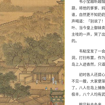
韦小宝越听越
葫，将他的爹爹、
谁，自然更不知奶
声喝道：「别说了
叶、当今皇上御妹
主哇的一声，哭了
的。
韦粘宝发了一
洞，打扫布置，作
岛上入迹杳然，只
初时各人还提
不见一艘，大家便
了，八人在岛上捕
极丰，八个人均有
眼见秋去冬来