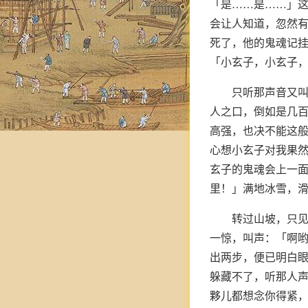
「是……是……」
会让人知道，忽然有
死了，他的鬼魂记
「小玄子，小玄子，
只听那声音又叫
人之口，倒如是几
高强，也决不能这
心想小玄子对我果
玄子的鬼魂会上一
里！」满地冰雪，
转过山坡，只
一惊，叫声：「啊
出两步，便已明白
躲藏不了，听那人
夥儿都想念你得紧