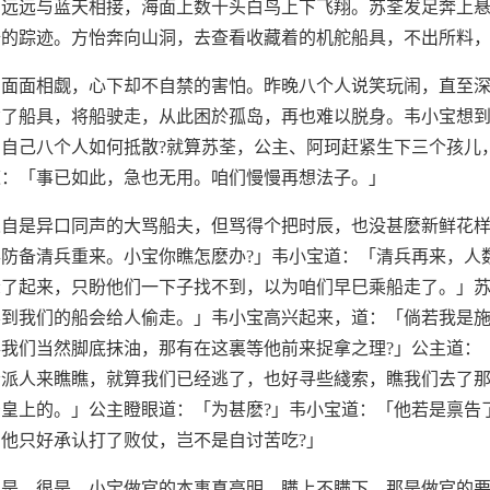
，远远与蓝天相接，海面上数十头白鸟上下飞翔。苏荃发足奔上
船的踪迹。方怡奔向山洞，去查看收藏着的机舵船具，不出所料
，面面相觑，心下却不自禁的害怕。昨晚八个人说笑玩闹，直至
偷了船具，将船驶走，从此困於孤岛，再也难以脱身。韦小宝想
自己八个人如何抵散?就算苏荃，公主、阿珂赶紧生下三个孩儿
道：「事已如此，急也无用。咱们慢慢再想法子。」
人自是异口同声的大骂船夫，但骂得个把时辰，也没甚麽新鲜花
防备清兵重来。小宝你瞧怎麽办?」韦小宝道：「清兵再来，人
躲了起来，只盼他们一下子找不到，以为咱们早巳乘船走了。」
不到我们的船会给人偷走。」韦小宝高兴起来，道：「倘若我是
我们当然脚底抹油，那有在这裏等他前来捉拿之理?」公主道：
会派人来瞧瞧，就算我们已经逃了，也好寻些綫索，瞧我们去了
皇上的。」公主瞪眼道：「为甚麽?」韦小宝道：「他若是禀告
他只好承认打了败仗，岂不是自讨苦吃?」
很是，很是。小宝做官的本事真高明。瞒上不瞒下，那是做官的