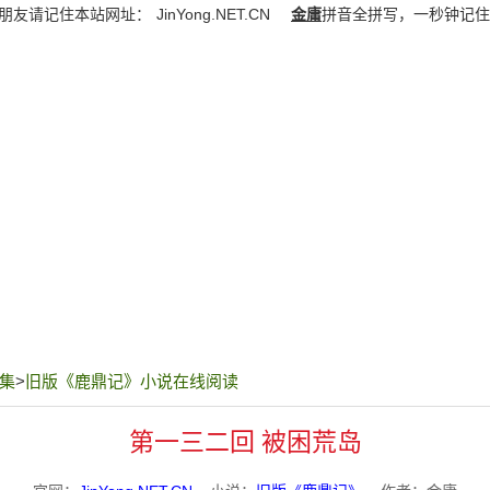
朋友请记住本站网址：
JinYong.NET.CN
金庸
拼音全拼写，一秒钟记住
集
>
旧版《鹿鼎记》小说在线阅读
第一三二回 被困荒岛