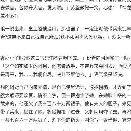
是去做官，包你升大官，发大财。」苏荃微微一笑，心想：「神
差不多?」
施琅一说出来，皇上怪他没用，那也罢了，一定还派他带兵来捉
着?这岂不是白己找自己麻烦?还不如闷声大发财罢。」众女一
爽那小子呢?他这口气只怕不肯咽下去。」说着向阿珂望了一眼
「这个如花如玉的阿珂，他怎肯放手，不带兵来夺回去?」阿珂
要是再来，我……我便自尽，决计不跟他去。」语气极是坚决。
心想阿珂对自己向来无情，是自己使尽诡计，偷抢拐骗，才弄到
十艘大船还要欢喜，情不自禁，便一把抱住了她，在她脸上嗒的
敢来的，他还欠了我三百八十万两银子。他有天大的胆子，来见
他带了兵来，捉住了你，将借据抢了过去，又将阿珂夺了去，再
，一共七百六十万两银子，割下你的指头，叫你写一张借据，算