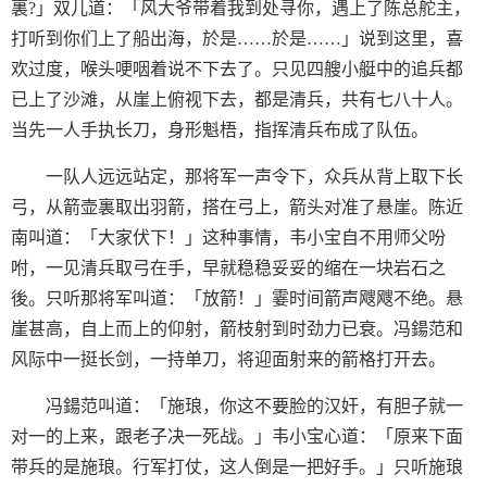
裏?」双儿道：「风大爷带着我到处寻你，遇上了陈总舵主，
打听到你们上了船出海，於是……於是……」说到这里，喜
欢过度，喉头哽咽着说不下去了。只见四艘小艇中的追兵都
已上了沙滩，从崖上俯视下去，都是清兵，共有七八十人。
当先一人手执长刀，身形魁梧，指挥清兵布成了队伍。
一队人远远站定，那将军一声令下，众兵从背上取下长
弓，从箭壶裏取出羽箭，搭在弓上，箭头对准了悬崖。陈近
南叫道：「大家伏下！」这种事情，韦小宝自不用师父吩
咐，一见清兵取弓在手，早就稳稳妥妥的缩在一块岩石之
後。只听那将军叫道：「放箭！」霎时间箭声飕飕不绝。悬
崖甚高，自上而上的仰射，箭枝射到时劲力已衰。冯鍚范和
风际中一挺长剑，一持单刀，将迎面射来的箭格打开去。
冯鍚范叫道：「施琅，你这不要脸的汉奸，有胆子就一
对一的上来，跟老子决一死战。」韦小宝心道：「原来下面
带兵的是施琅。行军打仗，这人倒是一把好手。」只听施琅