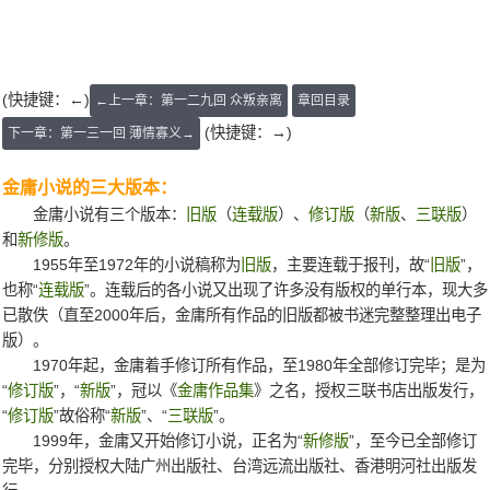
(快捷键：←)
←上一章：第一二九回 众叛亲离
章回目录
(快捷键：→)
下一章：第一三一回 薄情寡义→
金庸小说的三大版本：
金庸小说有三个版本：
旧版
（
连载版
）、
修订版
（
新版
、
三联版
）
和
新修版
。
1955年至1972年的小说稿称为
旧版
，主要连载于报刊，故“
旧版
”，
也称“
连载版
”。连载后的各小说又出现了许多没有版权的单行本，现大多
已散佚（直至2000年后，金庸所有作品的旧版都被书迷完整整理出电子
版）。
1970年起，金庸着手修订所有作品，至1980年全部修订完毕；是为
“
修订版
”，“
新版
”，冠以《
金庸作品集
》之名，授权三联书店出版发行，
“
修订版
”故俗称“
新版
”、“
三联版
”。
1999年，金庸又开始修订小说，正名为“
新修版
”，至今已全部修订
完毕，分别授权大陆广州出版社、台湾远流出版社、香港明河社出版发