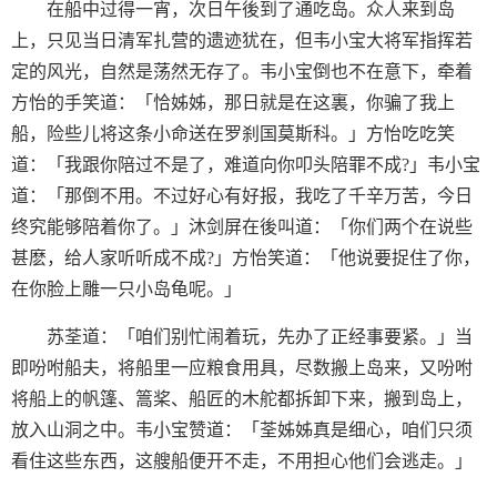
在船中过得一宵，次日午後到了通吃岛。众人来到岛
上，只见当日清军扎营的遗迹犹在，但韦小宝大将军指挥若
定的风光，自然是荡然无存了。韦小宝倒也不在意下，牵着
方怡的手笑道：「恰姊姊，那日就是在这裏，你骗了我上
船，险些儿将这条小命送在罗刹国莫斯科。」方怡吃吃笑
道：「我跟你陪过不是了，难道向你叩头陪罪不成?」韦小宝
道：「那倒不用。不过好心有好报，我吃了千辛万苦，今日
终究能够陪着你了。」沐剑屏在後叫道：「你们两个在说些
甚麽，给人家听听成不成?」方怡笑道：「他说要捉住了你，
在你脸上雕一只小岛龟呢。」
苏荃道：「咱们别忙闹着玩，先办了正经事要紧。」当
即吩咐船夫，将船里一应粮食用具，尽数搬上岛来，又吩咐
将船上的帆篷、篙桨、船匠的木舵都拆卸下来，搬到岛上，
放入山洞之中。韦小宝赞道：「荃姊姊真是细心，咱们只须
看住这些东西，这艘船便开不走，不用担心他们会逃走。」