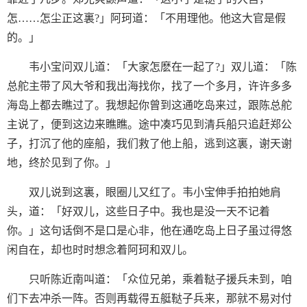
怎……怎尘正这裏?」阿珂道：「不用理他。他这大官是假
的。」
韦小宝问双儿道：「大家怎麽在一起了?」双儿道：「陈
总舵主带了风大爷和我出海找你，找了一个多月，许许多多
海岛上都去瞧过了。我想起你曾到这通吃岛来过，跟陈总舵
主说了，便到这边来瞧瞧。途中凑巧见到清兵船只追赶郑公
子，打沉了他的座船，我们救了他上船，逃到这裏，谢天谢
地，终於见到了你。」
双儿说到这裏，眼圈儿又红了。韦小宝伸手拍拍她肩
头，道：「好双儿，这些日子中。我也是没一天不记着
你。」这句话倒不是口是心非，他在通吃岛上日子虽过得悠
闲自在，却也时时想念着阿珂和双儿。
只听陈近南叫道：「众位兄弟，乘着鞑子援兵未到，咱
们下去冲杀一阵。否则再载得五艇鞑子兵来，那就不易对付