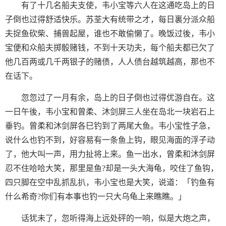
有了十几名船夫支使，韦小宝等六人在这通吃岛上的日
子倒也过得舒适快乐。苏荃大有统带之才，每日裏分派众船
夫捉鱼砍柴、捕兽起屋，谁也不敢偷懒了。晚饭过後，韦小
宝便和众船夫掷骰赌钱，不到十天功夫，每个船夫都已欠了
他几百两或几千两银子的赌债，人人债台越筑越高，那也不
在话下。
忽忽过了一月有余，岛上的日子倒也过得优游自在。这
一日午後，韦小宝和曾柔、沐剑屏三人坐在岛北一块岩石上
垂钓。曾柔和沐剑屏各巳钓到了两尾大鱼。韦小宝性子急，
说什么也钓不到，好容易有一条鱼上钩，眼见海面的浮子动
了，他大叫一声，用力扯将上来。鱼一出水，曾柔和沐剑屏
忍不住哈哈大笑，那里是鱼?却是一头大海龟，咬住了鱼钩，
四只脚在空中乱抓乱扒，韦小宝也是大笑，说道：「钓鱼有
什么希奇?你们有本事也钓一只大乌龟上来瞧瞧。」
话犹未了，忽听得海上远处砰的一响，似是大炮之声，