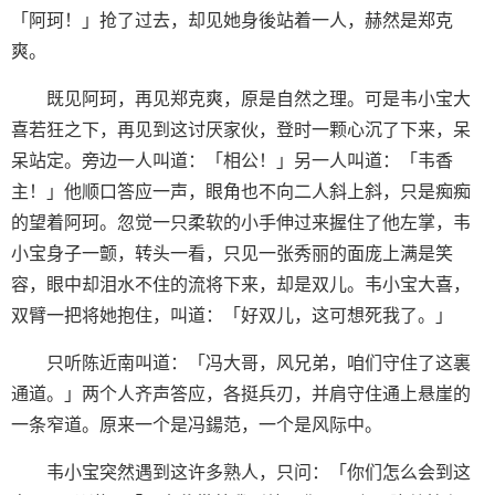
「阿珂！」抢了过去，却见她身後站着一人，赫然是郑克
爽。
既见阿珂，再见郑克爽，原是自然之理。可是韦小宝大
喜若狂之下，再见到这讨厌家伙，登时一颗心沉了下来，呆
呆站定。旁边一人叫道：「相公！」另一人叫道：「韦香
主！」他顺口答应一声，眼角也不向二人斜上斜，只是痴痴
的望着阿珂。忽觉一只柔软的小手伸过来握住了他左掌，韦
小宝身子一颤，转头一看，只见一张秀丽的面庞上满是笑
容，眼中却泪水不住的流将下来，却是双儿。韦小宝大喜，
双臂一把将她抱住，叫道：「好双儿，这可想死我了。」
只听陈近南叫道：「冯大哥，风兄弟，咱们守住了这裏
通道。」两个人齐声答应，各挺兵刃，并肩守住通上悬崖的
一条窄道。原来一个是冯鍚范，一个是风际中。
韦小宝突然遇到这许多熟人，只问：「你们怎么会到这