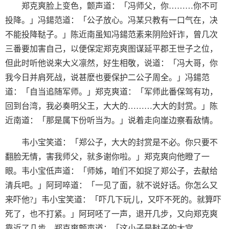
郑克爽脸上变色，颤声道：「冯师父，你………你不可
投降。」冯鍚范道：「公子放心。冯某只教有一口气在，决
不能投降鞑子。」陈近南虽知冯鍚范素来阴险奸诈，曾几次
三番要加害自己，以便保定郑克爽图谋延平郡王世子之位，
但此时听他说来大义凛然，好生相敬，说道：「冯大哥，你
我今日并肩死战，说甚麽也要保护二公子周全。」冯鍚范
道：「自当追随军师。」郑克爽道：「军师此番保驾有功，
回到台湾，我必奏明父王，大大的………大大的封赏。」陈
近南道：「那是属下份听当为。」说着走向崖边察看敌情。
韦小宝笑道：「郑公子，大大的封赏是不必。你只要不
翻脸无情，害我师父，就多谢你啦。」郑克爽向他瞪了一
眼。韦小宝低声道：「师姊，咱们不如捉了郑公子，去献给
清兵吧。」阿珂啐道：「一见了面，就不说好话。你怎么又
来吓他?」韦小宝笑道：「吓几下玩儿，又吓不死的。就算吓
死了，也不打紧。」阿珂呸了一声，退开几步，又向郑克爽
靠近了几步。郑克爽颤声道：「这小子是鞑子的大宫，