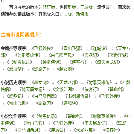
行。
首页展示的版本为
修订版
，也称
新版
，
三联版
，流传最广，
首次阅
读推荐阅读此版本
！其他版入口：
旧版
、
新修版
。
金庸小说阅读顺序：
金庸推荐顺序
：《
飞狐外传
》→《
雪山飞狐
》→《
连城诀
》→《
天龙八
部
》→《
射雕英雄传
》→《
白马啸西风
》→《
鹿鼎记
》→《
笑傲江湖
》
→《
书剑恩仇录
》→《
神雕侠侣
》→《
侠客行
》→《
倚天屠龙记
》
→《
碧血剑
》→《
鸳鸯刀
》→《
越女剑
》
小说历史顺序
：《
越女剑
》→《
天龙八部
》→《
射雕英雄传
》→《
神雕
侠侣
》→《
倚天屠龙记
》→《
笑傲江湖
》→《
侠客行
》→《
碧血剑
》
→《
鹿鼎记
》→《
白马啸西风
》→《
书剑恩仇录
》→《
飞狐外传
》
→《
雪山飞狐
》→《
鸳鸯刀
》→《
连城诀
》
小说创作顺序
：《
书剑恩仇录
》→《
碧血剑
》→《
射雕英雄传
》→《
神
雕侠侣
》→《
雪山飞狐
》→《
飞狐外传
》→《
倚天屠龙记
》→《
鸳鸯
刀
》→《
白马啸西风
》→《
连城诀
》→《
天龙八部
》→《
侠客行
》