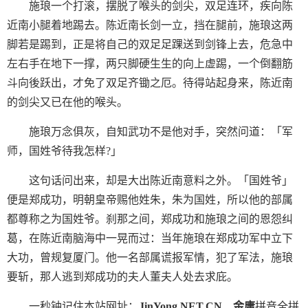
施琅一个打滚，摆脱了喉头的剑尖，双足连环，疾向陈
近南小腿着地踢去。陈近南长剑一立，挡在腿前，施琅这两
脚若是踢到，正是将自己的双足足踝送到剑锋上去，危急中
左右手在地下一撑，两只脚硬生生的向上虚踢，一个倒翻筋
斗向後跃出，才免了双足齐锄之厄。待得站起身来，陈近南
的剑尖又已在他的喉头。
施琅万念俱灰，自知武功不是他对手，突然问道：「军
师，国姓爷待我怎样?」
这句话问出来，却是大出陈近南意料之外。「国姓爷」
便是郑成功，明朝皇帝赐他姓朱，朱为国姓，所以他的部属
都尊称之为国姓爷。刹那之间，郑成功和施琅之间的恩怨纠
葛，在陈近南脑海中一晃而过：当年施琅在郑成功军中立下
大功，曾规复厦门。他一名部属谎报军情，犯了军法，施琅
要斩，那人逃到郑成功的夫人董夫人处去求庇。
一秒钟记住本站网址：
JinYong.NET.CN
金庸
拼音全拼