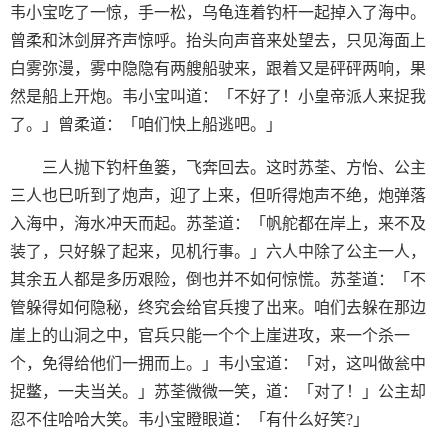
韦小宝吃了一惊，手一松，乌龟连着钓杆一起掉入了海中。
曾柔和沐剑屏齐声惊呼。抬头向声音来处望去，只见海面上
白雾弥漫，雾中隐隐有两艘船驶来，跟着又是砰砰两响，果
然是船上开炮。韦小宝叫道：「不好了！小皇帝派人来捉我
了。」曾柔道：「咱们快上船逃吧。」
三人抛下钓杆鱼篓，飞奔回去。这时苏荃、方怡、公主
三人也巳听到了炮声，迎了上来，但听得炮声不绝，炮弹落
入海中，海水冲天而起。苏荃道：「帆舵都在岸上，来不及
装了，只好躲了起来，见机行事。」六人中除了公主一人，
其余五人都是多历艰险，倒也并不如何惊慌。苏荃道：「不
管躲得如何隐秘，终究会给官兵搜了出来。咱们去躲在那边
崖上的山洞之中，官兵只能一个个上崖进攻，来一个杀一
个，免得给他们一拥而上。」韦小宝道：「对，这叫做瓮中
捉鳖，一夫当关。」苏荃微微一笑，道：「对了！」公主却
忍不住哈哈大笑。韦小宝瞪眼道：「有什么好笑?」