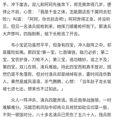
手，冲下崖去。双儿和阿珂先後奔下，郑克爽奔得几步，便
停止不前，心思：「我是千金之体，怎能跟这些下属同去犯
险?」叫道：「阿珂，你也别去吧!」阿珂奔得正急，并没听
见，但见一名清兵挺枪刺来，她挥刀顺着枪杆削下。那清兵
大声惨叫，四指削断，抛下长枪逃了开去。
韦小宝武功虽然平平，但身有四宝，冲入敌阵之中，却
是履险如夷。那四宝?第一宝，匕首锋锐，敌刃必折；第二
宝，宝农护身，刀枪不入；第三宝，逃功精妙，追之不及；
第四宝，双儿在侧，清兵难敌。持此四宝而和高手放对，固
然仍是不免落败，但对付清兵却是绰绰有余，霎时间连伤数
人，果然是威风凛凛，杀气腾腾，心想：「当年赵子龙长坂
坡七进七出，想来也不过如此。」
众人一阵冲杀，清兵四散奔逃。陈近南单战施琅，一时
难解难分。冯鍚范和风际中却将众兵将犹如砍瓜切菜一般，
不到一顿饭时分，八十多名清兵已死伤了五六十人，残兵败