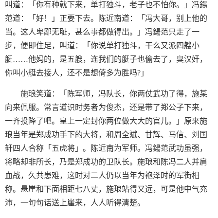
叫道：「你有种就下来，单打独斗，老子也不怕你。」冯鍚
范道：「好！」正要下去。陈近南道：「冯大哥，别上他的
当。这人卑鄙无耻，甚么事都做得出。」冯鍚范只走了一
步，便即住足，叫道：「你说单打独斗，干么又派四艘小
艇……他妈的，是五艘，连我们的艇子也偷去了，臭汉奸，
你叫小艇去接人，还不是想倚多为胜吗?」
施琅笑道：「陈军师，冯队长，你两仗武功了得，施某
向来佩服。常言道识时务者为俊杰，还是带了郑公子下来，
一齐投降了吧。皇上一定封你两位做大大的官儿。」原来施
琅当年是郑成功手下的大将，和周全斌、甘辉、马信、刘国
轩四人合称「五虎将」。陈近南为军师。冯鍚范武功虽强，
将略却非所长，乃是郑成功的卫队长。施琅和陈冯二人并肩
血战，久共患难，这时对二人仍以当年为袍泽时的军街相
称。悬崖和下面相距七八丈，施琅站得又远，可是他中气充
沛，一句句话送上崖来，人人听得清楚。