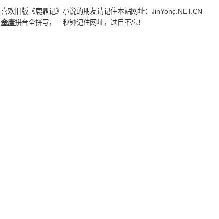
喜欢旧版《鹿鼎记》小说的朋友请记住本站网址：
JinYong.NET.CN
金庸
拼音全拼写，一秒钟记住网址，过目不忘！