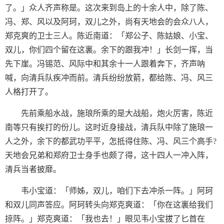
了。」众人齐声称是。这次来到岛上的十余人中，除了陈、
冯、郑、风以及阿珂，双儿之外，尚有天地会的会众八人，
郑克爽的卫士三人。陈近南道：「郑公子、陈姑娘、小宝、
双儿，你们四个留在这裏。余下的跟我冲！」长剑一挥，当
先下崖。冯锡范、风际中和其余十一人跟着奔下，齐声呐
喊，向清兵队疾冲而前。清兵纷纷放箭，都给陈、冯、风三
人格打开了。
先前乘船水战，施琅所乘的是大战船，炮火厉害，陈近
南等只有挨打的份儿。这时近身接战，清兵队中除了施琅一
人之外，余下的都武功平平，怎抵得住陈、冯、风三个高手?
天地会兄弟和郑府卫士身手也颇了得，这十四人一冲入阵，
清兵当者披靡。
韦小宝道：「师姊，双儿，咱们下去冲杀一阵。」阿珂
和双儿同声答应。阿珂转头向郑克爽道：「你在这裏给我们
掠阵。」郑克爽道：「我也去！」眼见韦小宝拔了匕首在