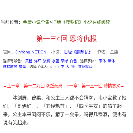
当前位置：
金庸小说全集
>
旧版《鹿鼎记》小说在线阅读
第一三○回 恩将仇报
官网：
JinYong.NET.CN
小说：
旧版《鹿鼎记》
作者：金庸
选择背景色：
黄橙
洋红
淡粉
水蓝
草绿
白色
选择字体：
宋体
黑体
微软雅黑
楷体
选择字体大小：
小
中
大
特
恢复默认
←上一章：第一二九回 众叛亲离
下一章：第一三一回 薄情寡义→
沐剑屏、曾柔、和公主三人都不会猜拳，韦小宝教了她
们，「哥俩好」、「五经魁首」、「四季平安」的猜了起
来。公主本来闷闷不乐，猜了一会拳，喝得几锺酒，便也有
说有笑起来。