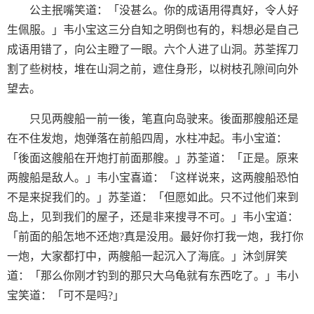
公主抿嘴笑道：「没甚么。你的成语用得真好，令人好
生佩服。」韦小宝这三分自知之明倒也有的，料想必是自己
成语用错了，向公主瞪了一眼。六个人进了山洞。苏荃挥刀
割了些树枝，堆在山洞之前，遮住身形，以树枝孔隙间向外
望去。
只见两艘船一前一後，笔直向岛驶来。後面那艘船还是
在不住发炮，炮弹落在前船四周，水柱冲起。韦小宝道：
「後面这艘船在开炮打前面那艘。」苏荃道：「正是。原来
两艘船是敌人。」韦小宝喜道：「这样说来，这两艘船恐怕
不是来捉我们的。」苏荃道：「但愿如此。只不过他们来到
岛上，见到我们的屋子，还是非来搜寻不可。」韦小宝道：
「前面的船怎地不还炮?真是没用。最好你打我一炮，我打你
一炮，大家都打中，两艘船一起沉入了海底。」沐剑屏笑
道：「那么你刚才钓到的那只大乌龟就有东西吃了。」韦小
宝笑道：「可不是吗?」