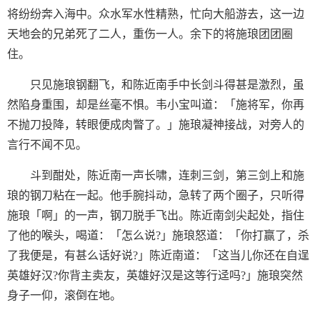
将纷纷奔入海中。众水军水性精熟，忙向大船游去，这一边
天地会的兄弟死了二人，重伤一人。余下的将施琅团团圈
住。
只见施琅钢翻飞，和陈近南手中长剑斗得甚是激烈，虽
然陷身重围，却是丝毫不惧。韦小宝叫道：「施将军，你再
不抛刀投降，转眼便成肉瞥了。」施琅凝神接战，对旁人的
言行不闻不见。
斗到酣处，陈近南一声长啸，连刺三剑，第三剑上和施
琅的钢刀粘在一起。他手腕抖动，急转了两个圈子，只听得
施琅「啊」的一声，钢刀脱手飞出。陈近南剑尖起处，指住
了他的喉头，喝道：「怎么说?」施琅怒道：「你打赢了，杀
了我便是，有甚么话好说?」陈近南道：「这当儿你还在自逞
英雄好汉?你背主卖友，英雄好汉是这等行迳吗?」施琅突然
身子一仰，滚倒在地。