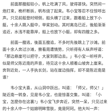
前面那艘船较小，帆上吃满了风，驶得甚快。突然间一
炮打来，桅杆断拆，帆布烧了起来。韦小宝等忍不住惊呼出
声。只见前船登时倾侧，船头横了过来，跟着船上放下小
艇，十余人跳入艇中，举桨划动。其时离岛已近，後船渐渐
追近，水浅不能靠岸，船上也放下小艇，却有四艘之多。
前面一艘逃，後面五艘追，不多时先後跳上了沙滩。前
面十余人奔过沙滩，察看周遭情势，只听得有人纵声呼道：
「那边悬崖可以把守，大家到那边去。」韦小宝一听呼声，
似是师父陈近南的声音，待见这十余人顺着山坡奔上崖来。
奔到近处，一人手执长剑，站在崖边指挥，却不是陈近南是
谁?
韦小宝大喜，从山洞中跃出，叫道：「师父，师父！」
陡近南一转身，见是韦小宝，也是惊喜交集，叫道：「小
宝，怎麽你在这裏?」韦小宝飞步奔近，突然一呆，只见过来
的十余人中一个姑娘明眸雪肤，竟是阿珂。他大叫一声：