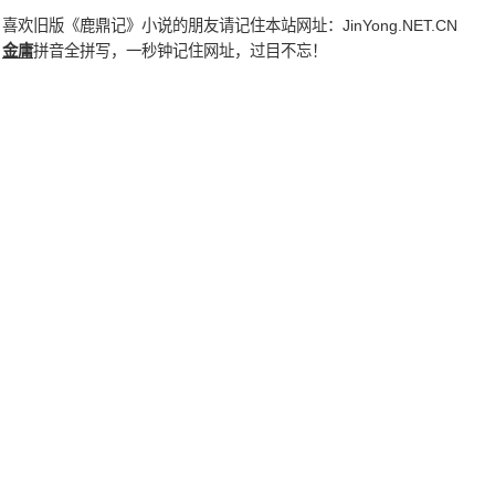
喜欢旧版《鹿鼎记》小说的朋友请记住本站网址：
JinYong.NET.CN
金庸
拼音全拼写，一秒钟记住网址，过目不忘！