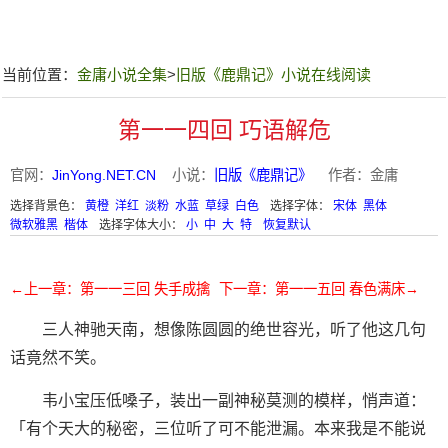
当前位置：
金庸小说全集
>
旧版《鹿鼎记》小说在线阅读
第一一四回 巧语解危
官网：
JinYong.NET.CN
小说：
旧版《鹿鼎记》
作者：金庸
选择背景色：
黄橙
洋红
淡粉
水蓝
草绿
白色
选择字体：
宋体
黑体
微软雅黑
楷体
选择字体大小：
小
中
大
特
恢复默认
←上一章：第一一三回 失手成擒
下一章：第一一五回 春色满床→
三人神驰天南，想像陈圆圆的绝世容光，听了他这几句
话竟然不笑。
韦小宝压低嗓子，装出一副神秘莫测的模样，悄声道：
「有个天大的秘密，三位听了可不能泄漏。本来我是不能说