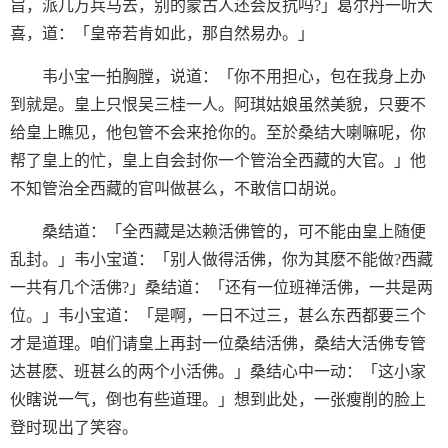
旨，派几万兵马去，别的蒙古人还会反抗吗?」葛尔丹一听大
喜，道：「皇帝若肯如此，那自然易办。」
韦小宝一拍胸膛，说道：「你不用担心，包在我身上办
到就是。皇上只恨吴三桂一人。阿琪姑娘虽然美貌，只要不
给皇上瞧见，他包管不会来抢你的。至於桑结大喇嘛呢，你
帮了皇上的忙，皇上自会封你一个管治全西藏的大官。」他
不知管治全西藏的官叫做甚么，不敢信口胡说。
桑结道：「全西藏是达赖活佛管的，可不能由皇上随便
乱封。」韦小宝道：「别人做得活佛，你为其麽不能做?西藏
一共有几个活佛?」桑结道：「还有一位班禅活佛，一共是两
位。」韦小宝道：「是啊，一日不过三，甚么东西都要三个
才是道理。咱们请皇上再封一位桑结活佛，桑结大活佛专管
达甚麽、班甚么的两个小活佛。」桑结心中一动：「这小家
伙瞎说一气，倒也有些道理。」想到此处，一张瘦削的脸上
登时现出了笑容。