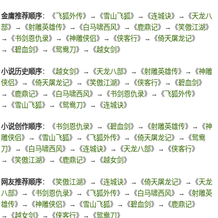
金庸推荐顺序
：《
飞狐外传
》→《
雪山飞狐
》→《
连城诀
》→《
天龙八
部
》→《
射雕英雄传
》→《
白马啸西风
》→《
鹿鼎记
》→《
笑傲江湖
》
→《
书剑恩仇录
》→《
神雕侠侣
》→《
侠客行
》→《
倚天屠龙记
》
→《
碧血剑
》→《
鸳鸯刀
》→《
越女剑
》
小说历史顺序
：《
越女剑
》→《
天龙八部
》→《
射雕英雄传
》→《
神雕
侠侣
》→《
倚天屠龙记
》→《
笑傲江湖
》→《
侠客行
》→《
碧血剑
》
→《
鹿鼎记
》→《
白马啸西风
》→《
书剑恩仇录
》→《
飞狐外传
》
→《
雪山飞狐
》→《
鸳鸯刀
》→《
连城诀
》
小说创作顺序
：《
书剑恩仇录
》→《
碧血剑
》→《
射雕英雄传
》→《
神
雕侠侣
》→《
雪山飞狐
》→《
飞狐外传
》→《
倚天屠龙记
》→《
鸳鸯
刀
》→《
白马啸西风
》→《
连城诀
》→《
天龙八部
》→《
侠客行
》
→《
笑傲江湖
》→《
鹿鼎记
》→《
越女剑
》
网友推荐顺序
：《
笑傲江湖
》→《
连城诀
》→《
倚天屠龙记
》→《
天龙
八部
》→《
书剑恩仇录
》→《
飞狐外传
》→《
白马啸西风
》→《
射雕英
雄传
》→《
神雕侠侣
》→《
雪山飞狐
》→《
碧血剑
》→《
鹿鼎记
》
→《
越女剑
》→《
侠客行
》→《
鸳鸯刀
》