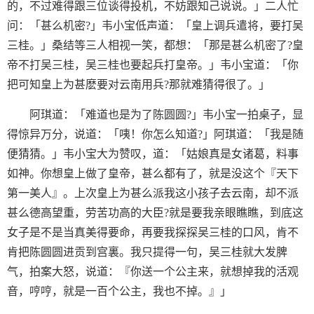
的，不过难得跟三位谈得投机，不妨跟知己说说。」二人忙
问：「甚么机密?」韦小宝低声道：「皇上调兵遣将，要打吴
三桂。」桑结等三人相视一笑，都想：「那是甚么机密了?皇
帝不打吴三桂，吴三桂也要起兵打皇帝。」韦小宝道：「你
把可知皇上为甚麽要对云南用兵?那就难猜得很了。」
阿琪道：「难道也是为了陈圆圆?」韦小宝一拍桌子，显
得惊异万分，说道：「咦！你怎么知道?」阿琪道：「我是随
便猜猜。」韦小宝大为赞叹，道：「姑娘真是女诸葛，料事
如神。你想皇上做了皇帝，甚么都有了，就是没这个『天下
第一美人』。上次皇上为甚么派我这小孩子去云南，却不派
甚么德高望重，劳苦功高的大臣?就是要我亲眼瞧瞧，到底这
女子是不是当真美得要命，再要我探探吴三桂的口风，肯不
肯把陈圆圆进贡到宫裏。我只提得一句，吴三桂就大发脾
气，拍案大怒，说道：『你送一个公主来，就想掉我的活观
音，哼哼，就是一百个公主，我也不掉。』」