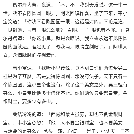
葛尔丹大窘，说道：「不，不！我对天发誓。这一生一
世，决不看陈圆圆一眼。」阿琪回嗔作喜，坐了下来，韦小
宝笑道：「你决不看陈圆圆一眼，这话是对的。不论是谁，
一见到她，只看一眼怎么够?一百眼、一千眼也看不够。」葛
尔丹駡道：「你这小鬼，就是会瞎说。我立誓永远不见陈圆
圆的面就是。若是见了，教我两只眼睛立刻瞎了。」阿琪大
喜，含情脉脉的凌视着他。
韦小宝道：「我听小皇帝说，真不明白你们两位帮吴三
桂是为了甚麽。若是要得陈圆圆，那没有法子，天下只有一
个陈圆圆，连小皇帝也没有。除了这个美女之外，吴三桂有
甚么，小皇帝比他多十倍还不止。你们两位只要帮皇帝，金
银财宝，要多少有多少。」
桑结冷冷的道：「西藏和蒙古虽穷，却也不贪金银财
宝。」韦小宝心想：「他二人不要金银财宝，也不要美女，
最想要的是甚么?」念头一转，心道：「是了，小丈夫一日不