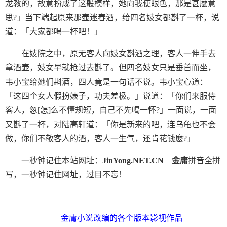
龙教的，故意扮成了这般模样，她向我使眼色，那是甚麽意
思?」当下端起原来那壶迷春酒，给四名妓女都斟了一杯，说
道：「大家都喝一杯吧！」
在妓院之中，原无客人向妓女斟酒之理，客人一伸手去
拿酒壶，妓女早就抢过去斟了。但四名妓女只是垂首而坐，
韦小宝给她们斟酒，四人竟是一句话不说。韦小宝心道：
「这四个女人假扮婊子，功夫差极。」说道：「你们来服侍
客人，忽[怎]么不懂规短，自己不先喝一怀?」一面说，一面
又斟了一杯，对陆高轩道：「你是新来的吧，连乌龟也不会
做，你们不敬客人的酒，客人一生气，还肯花钱麽?」
一秒钟记住本站网址：
JinYong.NET.CN
金庸
拼音全拼
写，一秒钟记住网址，过目不忘！
金庸小说改编的各个版本影视作品