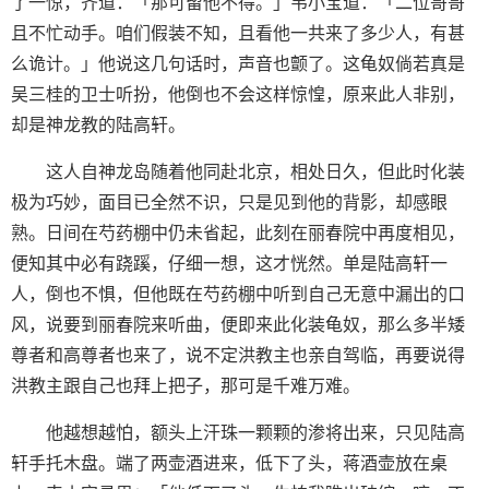
了一惊，齐道：「那可留他不得。」韦小宝道：「二位哥哥
且不忙动手。咱们假装不知，且看他一共来了多少人，有甚
么诡计。」他说这几句话时，声音也颤了。这龟奴倘若真是
吴三桂的卫士听扮，他倒也不会这样惊惶，原来此人非别，
却是神龙教的陆高轩。
这人自神龙岛随着他同赴北京，相处日久，但此时化装
极为巧妙，面目已全然不识，只是见到他的背影，却感眼
熟。日间在芍药棚中仍未省起，此刻在丽春院中再度相见，
便知其中必有跷蹊，仔细一想，这才恍然。单是陆高轩一
人，倒也不惧，但他既在芍药棚中听到自己无意中漏出的口
风，说要到丽春院来听曲，便即来此化装龟奴，那么多半矮
尊者和高尊者也来了，说不定洪教主也亲自驾临，再要说得
洪教主跟自己也拜上把子，那可是千难万难。
他越想越怕，额头上汗珠一颗颗的渗将出来，只见陆高
轩手托木盘。端了两壶酒进来，低下了头，蒋酒壶放在桌