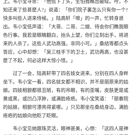
上。韦小宝寻思：「他低下了头，生怕我瞧出破绽。哼，不
知还来了些甚麽人?」说道：「你们院子裏怎么只有你一个?
快多叫些人进来侍候。」陆高轩「嗯」的一声，忙转身退
出。韦小宝低声道：「大哥、二哥、二嫂、待会你们瞧我眼
色行事。我若是眼睛翻白，抬头上望，你们立刻出手，将进
来的人杀了。这些人武功高强，非同小可。」桑结等都点头
答应，心中却想：「吴三桂手下的卫士，武功再高，也没甚
麽了不起，何必这样大惊小怪。」
过了一会，陆高轩带了四名妓女进来，分别在四人身畔
坐下。韦小宝一看，四名妓女都不相识，并不是丽原来的姑
娘。四妓相貌都很丑陋，有的吊眼，有的歪嘴，皮肤更是或
黄或黑，或凹凸浮肿，或满脸疮疤。韦小宝笑道：「丽春院
的姑娘，相貌可漂亮得紧哪。」只见那坐在桑结身边，满脸
疮疤的姑娘向他眨了眨眼。
韦小宝见她跟珠灵活，眼神甚美，心想：「这四人是神