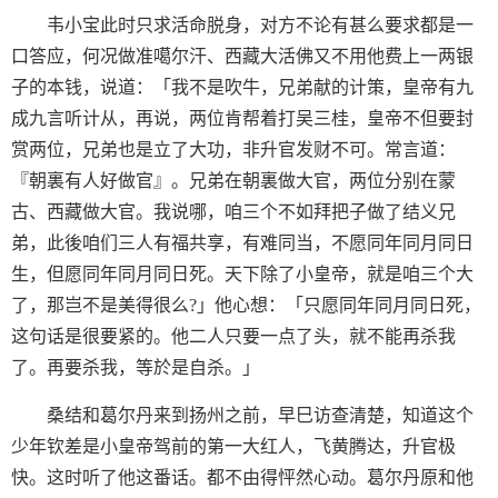
韦小宝此时只求活命脱身，对方不论有甚么要求都是一
口答应，何况做准噶尔汗、西藏大活佛又不用他费上一两银
子的本钱，说道：「我不是吹牛，兄弟献的计策，皇帝有九
成九言听计从，再说，两位肯帮着打吴三桂，皇帝不但要封
赏两位，兄弟也是立了大功，非升官发财不可。常言道：
『朝裏有人好做官』。兄弟在朝裏做大官，两位分别在蒙
古、西藏做大官。我说哪，咱三个不如拜把子做了结义兄
弟，此後咱们三人有福共享，有难同当，不愿同年同月同日
生，但愿同年同月同日死。天下除了小皇帝，就是咱三个大
了，那岂不是美得很么?」他心想：「只愿同年同月同日死，
这句话是很要紧的。他二人只要一点了头，就不能再杀我
了。再要杀我，等於是自杀。」
桑结和葛尔丹来到扬州之前，早巳访查清楚，知道这个
少年钦差是小皇帝驾前的第一大红人，飞黄腾达，升官极
快。这时听了他这番话。都不由得怦然心动。葛尔丹原和他