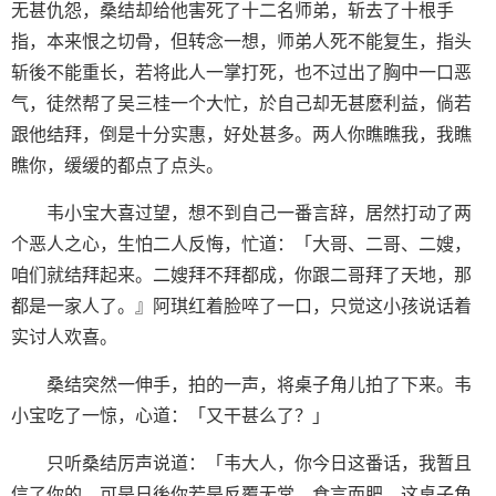
无甚仇怨，桑结却给他害死了十二名师弟，斩去了十根手
指，本来恨之切骨，但转念一想，师弟人死不能复生，指头
斩後不能重长，若将此人一掌打死，也不过出了胸中一口恶
气，徒然帮了吴三桂一个大忙，於自己却无甚麽利益，倘若
跟他结拜，倒是十分实惠，好处甚多。两人你瞧瞧我，我瞧
瞧你，缓缓的都点了点头。
韦小宝大喜过望，想不到自己一番言辞，居然打动了两
个恶人之心，生怕二人反悔，忙道：「大哥、二哥、二嫂，
咱们就结拜起来。二嫂拜不拜都成，你跟二哥拜了天地，那
都是一家人了。』阿琪红着脸啐了一口，只觉这小孩说话着
实讨人欢喜。
桑结突然一伸手，拍的一声，将桌子角儿拍了下来。韦
小宝吃了一惊，心道：「又干甚么了？」
只听桑结厉声说道：「韦大人，你今日这番话，我暂且
信了你的。可是日後你若是反覆无常，食言而肥，这桌子角