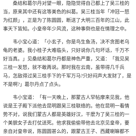
桑结和葛尔丹对望一眼，隐隐觉得自己都上了吴三桂的
当，原来其中还有这等美色的纠葛。吴三桂当年「冲冠一怒
为红颜」，正是为了陈圆圆，断送了大明三百年的江山，此
事天下皆知。小皇帝年少风流，这种事倒也是在情理之中。
韦小宝心道：「小玄子，你是鸟生鱼汤，决不贪图老乌
龟的老婆。我小桂子大难临头，只好说你几句坏话，千万不
好当真。」见桑结和葛尔丹都是神色严重，又道：「我见吴
三桂一发怒，就不敢再说。那时我在云南，虽带得几千兵
马，怎敌得过吴三桂手下的千军万马?只好闷声大发财了，是
不是啊?」葛尔丹点了点头。
韦小宝道：「有一天晚上，那蒙古人罕帖摩来见我，他
说是王子殿下派他去昆明跟吴三桂联络的。他在昆明一看情
势不对，说我们蒙古人都是英雄好汉，干麽为了吴三桂的一
个美貌女子去打仗送死。他求我偷偷带他去北京见皇帝，要
亲自对皇帝说，陈圆圆甚么的，跟蒙古王子、西藏喇嘛都不