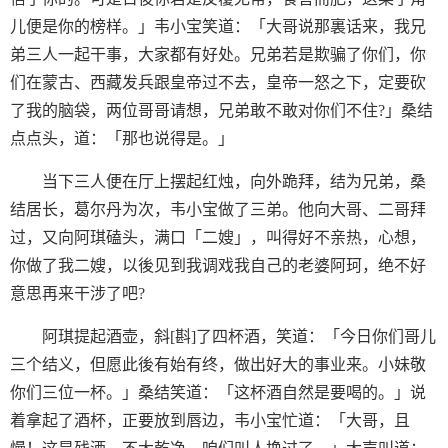
儿便是你的榜样。」韦小宝笑道：「大哥说那裏话来，我兄
弟三人一起干事，大家都有好处。兄弟若是欺骗了你们，你
们在蒙古、西藏发兵跟皇帝过不去，皇帝一怒之下，定要砍
了我的脑袋，两位哥哥请想，兄弟敢不敢对你们不住?」桑结
点点头，道：「那也说得是。」
当下三人便在厅上摆起红烛，向外跪拜，结为兄弟，桑
结居长，葛尔丹为次，韦小宝做了三弟。他向大哥、二哥拜
过，又向阿琪磕头，满口「二嫂」，叫得好不亲热，心想，
你做了我二嫂，以後见到我调戏我自己的老婆阿珂，绝不好
意思再来干涉了吧?
阿琪提起酒壶，斜[斟]了四杯酒，笑道：「今日你们哥儿
三个结义，但愿此後有始有终，做出好大的事业来。小妹敬
你们三位一杯。」桑结笑道：「这杯酒自然是要喝的。」说
着拿起了酒杯，正要放到唇边，韦小宝忙道：「大哥，且