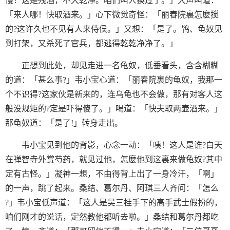
慢！这是残酒，不大乾净。咱们叫人换过了。」大声叫道：
「来人哪！快取酒来。」心下微觉奇怪：「丽春院裏怎麽搅
的?这许久也不见有人来侍侯。」又想：「是了。鸨、龟奴见
到打架，又杀死了官兵，都逃得乾乾净净了。」
正想到此处，却见走进一名龟奴，低垂看头，含含糊糊
的道：「甚么事?」韦小宝心道：「丽春院裏的龟奴，我那一
个不识得?这家伙是新来的，连乌龟也不会做，那有对客人这
般没规矩的?定是吓得傻了。」喝道：「快夫取两壶酒来。」
那龟奴道：「是了!」转身走出。
韦小宝见到他的背影，心念一动：「咦！这人是谁?白天
在禅智寺外赏芍药，就见过他，怎麽他到这裏来做龟奴?其中
定有古怪。」凝神一想，不由得背上出了一身冷汗，「啊」
的一声，跳了起来。桑结、葛尔丹、阿琪三人齐问：「怎么
?」韦小宝低声道：「这人是吴三桂手下的高手武士假扮的，
咱们刚才的说话，定然教他都听去啦。」桑结和葛尔丹都吃