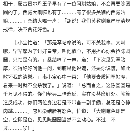
相干，蒙古葛尔丹王子早有了一位阿琪姑娘，不会再要陈圆
圆的了。西藏大喇嘛也有了………有了很多美貌的西藏姑
娘………」桑结大喝一声：「胡说！我们黄教喇嘛严守清规
戒律，决不贪花好色。」
韦小宝忙道：「那是罕帖摩说的，可不关我事。大喇
嘛，罕帖摩为了讨好皇帝，叫他放心，不用担心你会抢陈圆
圆，只怕是有的。」桑结哼了一声，道：「下次见到罕阽
摩，须得好好问他一问，到底是他说谎，还是你说谎，如此
败坏我的清誉。」韦小宝心中一喜：「他要去质问罕帖摩，
看来一时就不会杀我了。」说道：「总而言之，这陈圆圆是
千万见不得的。你们帮吴三桂造反，实在没甚麽好处。就算
造反成功，你们两位身边若是不带备一副手銹，总还是心惊
肉跳………」忽见桑结脸有怒色，忙道：「大喇嘛色即是
空，空即是色，见见陈圆圆当然不会动心。不过，不
过………唉！」