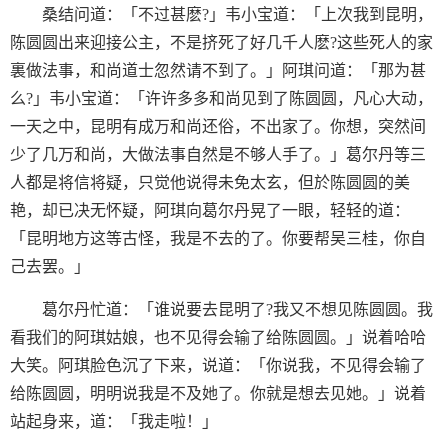
桑结问道：「不过甚麽?」韦小宝道：「上次我到昆明，
陈圆圆出来迎接公主，不是挤死了好几千人麽?这些死人的家
裏做法事，和尚道士忽然请不到了。」阿琪问道：「那为甚
么?」韦小宝道：「许许多多和尚见到了陈圆圆，凡心大动，
一天之中，昆明有成万和尚还俗，不出家了。你想，突然间
少了几万和尚，大做法事自然是不够人手了。」葛尔丹等三
人都是将信将疑，只觉他说得未免太玄，但於陈圆圆的美
艳，却已决无怀疑，阿琪向葛尔丹晃了一眼，轻轻的道：
「昆明地方这等古怪，我是不去的了。你要帮吴三桂，你自
己去罢。」
葛尔丹忙道：「谁说要去昆明了?我又不想见陈圆圆。我
看我们的阿琪姑娘，也不见得会输了给陈圆圆。」说着哈哈
大笑。阿琪脸色沉了下来，说道：「你说我，不见得会输了
给陈圆圆，明明说我是不及她了。你就是想去见她。」说着
站起身来，道：「我走啦！」