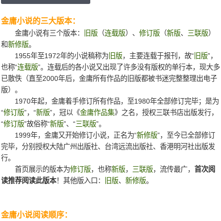
金庸小说的三大版本：
金庸小说有三个版本：
旧版
（
连载版
）、
修订版
（
新版
、
三联版
）
和
新修版
。
1955年至1972年的小说稿称为
旧版
，主要连载于报刊，故“
旧版
”，
也称“
连载版
”。连载后的各小说又出现了许多没有版权的单行本，现大多
已散佚（直至2000年后，金庸所有作品的旧版都被书迷完整整理出电子
版）。
1970年起，金庸着手修订所有作品，至1980年全部修订完毕；是为
“
修订版
”，“
新版
”，冠以《
金庸作品集
》之名，授权三联书店出版发行，
“
修订版
”故俗称“
新版
”、“
三联版
”。
1999年，金庸又开始修订小说，正名为“
新修版
”，至今已全部修订
完毕，分别授权大陆广州出版社、台湾远流出版社、香港明河社出版发
行。
首页展示的版本为
修订版
，也称
新版
，
三联版
，流传最广，
首次阅
读推荐阅读此版本
！其他版入口：
旧版
、
新修版
。
金庸小说阅读顺序：