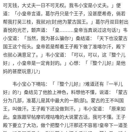
可无钱，大丈夫一日不可无权。我韦小宝是小丈夫。」便
道：「小皇帝言道，葛尔丹只是个王子，没甚麽希奇，倘若
帮我打吴三桂，我就对[封]他为蒙古国王。」葛尔丹双目射出
喜悦的光芒，颤声道：「皇………皇帝当真说过这句话?」韦
小宝道：「当然，我为甚么骗你?」桑结道：「天下也没蒙古
国王这个衔头。皇帝若是帮着王子殿下做了准喀尔汗，殿下
也就心满意足了。」韦小宝道：「可以，可以，这『整个儿
好』，小皇帝是一定肯封的。」心想：「『整个儿好』是他
妈的甚麽玩意儿?」
韦小宝心下嘀咕：「『整个儿好』?难道还有『一半儿
好』的?」桑结见了他脸上神色，料想他不懂，说道：「蒙古
分为几部，准葛儿是其中最大的一那[部]。蒙古的王不叫国
王，叫做汗。王子殿下还没做到汗。」韦小宝道：「原来如
此。皇族跟罕帖摩叽哩咕噜的大说蒙古话，我可不懂。王子
殿下要立了大功，做个把整个儿汗那还不容易?皇帝下一道圣