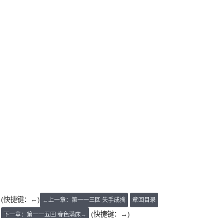
(快捷键：←)
←上一章：第一一三回 失手成擒
章回目录
(快捷键：→)
下一章：第一一五回 春色满床→