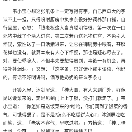
韦小宝心想这张纸条上一定写得有字，自己西瓜大的字
认不上一担，只得吩咐厨房中执事杂役好好饲养那口猪，自
行回屋，心想：「钱老板这人当真聪明得很，第一次在一口
死猪中藏了个活人进宫，第二次若再送死猪进宫，不免引人
怀疑，索性送了一口活猪进来，让它在御厨房中喂着，甚麽
花样也没有。就算本来有人心下怀疑，那也是疑心尽去了。
对，要使乖骗人，不但事先要想得周到，事後一有机会，再
得补补漏洞。」又想：「这字条，只好请小郡主读读，他妈
的，有话不好明讲吗，偏写他奶奶的甚么字条?」
开锁入屋，沐剑屏道：「桂大哥，有人来到门外，好像
是送饭菜来的，定是见到门上上了锁，没打门就走了。」韦
小宝道：「你怎知是送饭菜来的?哈哈，你们闻到了饭菜的香
气，可饿得狠了，是不是?怎么不吃糕饼点心?」沐剑屏吃吃
而笑，道：「老实不客气，早吃过啦。」方怡道：「桂…桂
大哥，你可……」说到这裏，有些结结巴巴。