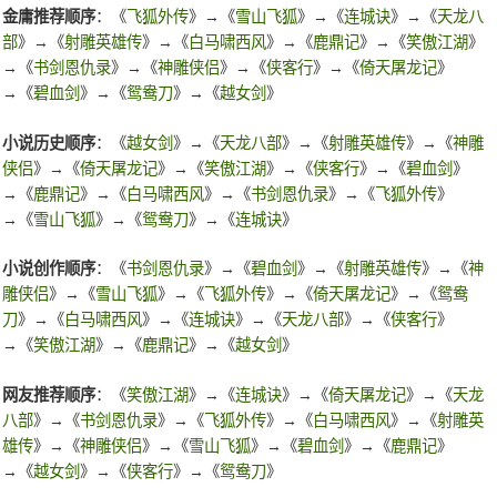
金庸推荐顺序
：《
飞狐外传
》→《
雪山飞狐
》→《
连城诀
》→《
天龙八
部
》→《
射雕英雄传
》→《
白马啸西风
》→《
鹿鼎记
》→《
笑傲江湖
》
→《
书剑恩仇录
》→《
神雕侠侣
》→《
侠客行
》→《
倚天屠龙记
》
→《
碧血剑
》→《
鸳鸯刀
》→《
越女剑
》
小说历史顺序
：《
越女剑
》→《
天龙八部
》→《
射雕英雄传
》→《
神雕
侠侣
》→《
倚天屠龙记
》→《
笑傲江湖
》→《
侠客行
》→《
碧血剑
》
→《
鹿鼎记
》→《
白马啸西风
》→《
书剑恩仇录
》→《
飞狐外传
》
→《
雪山飞狐
》→《
鸳鸯刀
》→《
连城诀
》
小说创作顺序
：《
书剑恩仇录
》→《
碧血剑
》→《
射雕英雄传
》→《
神
雕侠侣
》→《
雪山飞狐
》→《
飞狐外传
》→《
倚天屠龙记
》→《
鸳鸯
刀
》→《
白马啸西风
》→《
连城诀
》→《
天龙八部
》→《
侠客行
》
→《
笑傲江湖
》→《
鹿鼎记
》→《
越女剑
》
网友推荐顺序
：《
笑傲江湖
》→《
连城诀
》→《
倚天屠龙记
》→《
天龙
八部
》→《
书剑恩仇录
》→《
飞狐外传
》→《
白马啸西风
》→《
射雕英
雄传
》→《
神雕侠侣
》→《
雪山飞狐
》→《
碧血剑
》→《
鹿鼎记
》
→《
越女剑
》→《
侠客行
》→《
鸳鸯刀
》