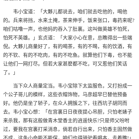
韦小宝道：「大夥儿都说去，咱们就去吃他的，喝他
的。兵来将挡，水来土掩，茶来伸手，饭来张口，毒药来呢?
咱们咕噜一声，也他妈的吞入了肚裏。这叫做英雄不怕死，
怕死不英雄。」玄贞道：「大家小心在意，总瞧得出一些端
倪。大夥儿商量好了，有的喝茶，有的不暍，有的饮酒，有
的不钦、有的不吃肉，有的不吃鱼。就算他们下毒，也不能
让他们一网打尽。但若大家甚麽都不吃，可又惹他们笑话
了。」
当下众人商量定当。韦小宝除下太监服色，又打扮成一
个公子哥儿的模样，这些衣帽饰物，马彦超早巳替他预备
好。他仍是坐了轿子，在众人拥簇之下，往西坑子胡同而
去。韦小宝心想：「在宫裏日日夜夜提心吊胆，只怕老婊子
来杀我，那有这般做青木堂香主的逍遥快乐?只是师父吩咐
过，要我在宫裏打采消息，倘若自行出来，只怕香主固然做
不成，这条小命能不能保，咱们也得骑驴看唱本，走着瞧!」