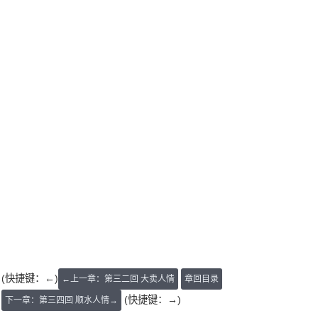
(快捷键：←)
←上一章：第三二回 大卖人情
章回目录
(快捷键：→)
下一章：第三四回 顺水人情→