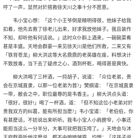
哼了一声，显然对於搭救徐天川之事十分不愿意。
韦小宝心想：「这个小王爷倒是精明得很，他妹子给我
扣着，他先去救了徐老儿出来，好求我放他妹子。我且装作
不知，却听他有何话说。」这时众仆斟上酒来，一碗碗菜肴
甚是丰盛。天地会群豪一来见徐天川是他们所救，二来又有
「铁背苍龙」柳大洪这等大名鼎鼎的老英雄在座，料想决计
不致放毒，当下去了疑虑之心，酒到杯乾，喝得甚是爽快。
柳大洪喝了三杯酒，一捋胡子，说道：「众位老弟，贵
会在京城直隶，以那一位老弟为首?」樊纲道：「在京城直隶
一带，敝会之中，职位最尊的是韦香主。」柳大洪点头道：
「很好，很好!」喝了一杯酒，道：「但不知这位小老弟对於
贵我双方的纠葛，能有所担当麽?」韦小宝道：「老伯伯，你
有甚麽话，不妨说出来听听。我韦小宝人小肩膀窄，小事还
能担当这么一分半分，大事可就把我压垮了。」天地会与沐
王府群豪听他这麽说，都不由暗暗皱眉，均想：「这孩子说