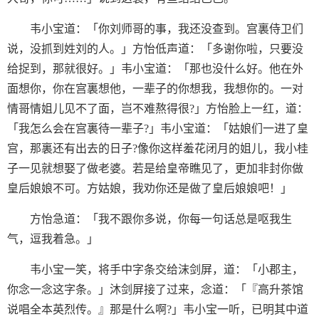
韦小宝道：「你刘师哥的事，我还没查到。宫裏侍卫们
说，没抓到姓刘的人。」方怡低声道：「多谢你啦，只要没
给捉到，那就很好。」韦小宝道：「那也没什么好。他在外
面想你，你在宫裏想他，一辈子的你想我，我想你的。一对
情哥情姐儿见不了面，岂不难熬得很?」方怡脸上一红，道：
「我怎么会在宫裏待一辈子?」韦小宝道：「姑娘们一进了皇
宫，那裏还有出去的日子?像你这样羞花闭月的姐儿，我小桂
子一见就想娶了做老婆。若是给皇帝瞧见了，更加非封你做
皇后娘娘不可。方姑娘，我劝你还是做了皇后娘娘吧！」
方怡急道：「我不跟你多说，你每一句话总是呕我生
气，逗我着急。」
韦小宝一笑，将手中字条交给沫剑屏，道：「小郡主，
你念一念这字条。」沐剑屏接了过来，念道：「『高升茶馆
说唱全本英烈传。』那是什么啊?」韦小宝一听，已明其中道