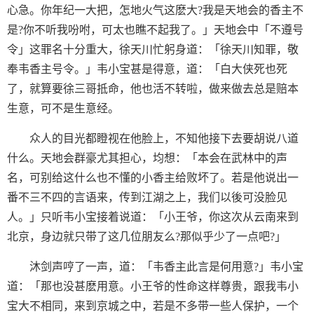
心急。你年纪一大把，怎地火气这麽大?我是天地会的香主不
是?你不听我吩咐，可太也瞧不起我了。」天地会中「不遵号
令」这罪名十分重大，徐天川忙躬身道：「徐天川知罪，敬
奉韦香主号令。」韦小宝甚是得意，道：「白大侠死也死
了，就算要徐三哥抵命，他也活不转啦，做来做去总是赔本
生意，可不是生意经。
众人的目光都瞪视在他脸上，不知他接下去要胡说八道
什么。天地会群豪尤其担心，均想：「本会在武林中的声
名，可别给这什么也不懂的小香主给败坏了。若是他说出一
番不三不四的言语来，传到江湖之上，我们以後可没脸见
人。」只听韦小宝接着说道：「小王爷，你这次从云南来到
北京，身边就只带了这几位朋友么?那似乎少了一点吧?」
沐剑声哼了一声，道：「韦香主此言是何用意?」韦小宝
道：「那也没甚麽用意。小王爷的性命这样尊贵，跟我韦小
宝大不相同，来到京城之中，若是不多带一些人保护，一个