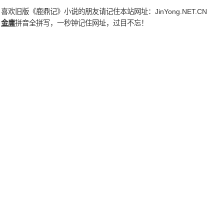
喜欢旧版《鹿鼎记》小说的朋友请记住本站网址：
JinYong.NET.CN
金庸
拼音全拼写，一秒钟记住网址，过目不忘！