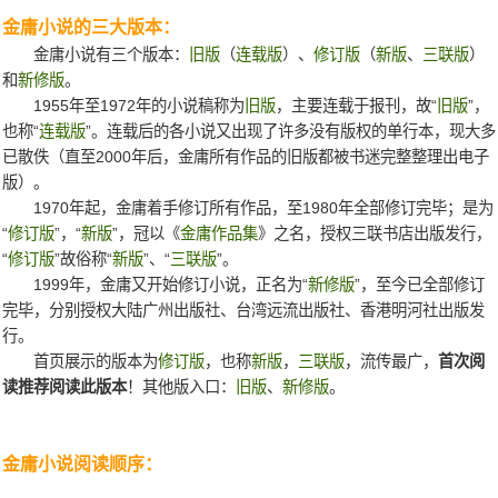
金庸小说的三大版本：
金庸小说有三个版本：
旧版
（
连载版
）、
修订版
（
新版
、
三联版
）
和
新修版
。
1955年至1972年的小说稿称为
旧版
，主要连载于报刊，故“
旧版
”，
也称“
连载版
”。连载后的各小说又出现了许多没有版权的单行本，现大多
已散佚（直至2000年后，金庸所有作品的旧版都被书迷完整整理出电子
版）。
1970年起，金庸着手修订所有作品，至1980年全部修订完毕；是为
“
修订版
”，“
新版
”，冠以《
金庸作品集
》之名，授权三联书店出版发行，
“
修订版
”故俗称“
新版
”、“
三联版
”。
1999年，金庸又开始修订小说，正名为“
新修版
”，至今已全部修订
完毕，分别授权大陆广州出版社、台湾远流出版社、香港明河社出版发
行。
首页展示的版本为
修订版
，也称
新版
，
三联版
，流传最广，
首次阅
读推荐阅读此版本
！其他版入口：
旧版
、
新修版
。
金庸小说阅读顺序：