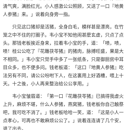
清气爽，满脸红光。小人感激公公照顾，又送了一口『地黄
人参猪』来。」说着向身旁一指。
只见这口猪却是活猪，全身白毛，模样甚是漂亮，在竹
笼之中不住的打圈子。韦小宝不知他闹甚麽玄虚，只点了点
头。那钱老板挨近身来，拉着韦小宝的手，道：「啧，啧，
啧！桂公公吃了『花雕茯苓猪』的猪肉，脉搏旺盛，果是大
不相同。」韦小宝只觉手中多了一张纸条，只是御厨房中耳
目众多，也不便多问。钱老板道：「这口『地黄人参猪』吃
法另有不同，请公公吩咐下人，在这裏用上好酒槽，喂上十
天。十之後，小人再来整治给公公享用。」
韦小宝皱眉道：「第一口『花雕茯苓猪』已搞得我虚火
上升，麻烦不堪，什么人参猪，燕窝猪，钱老板你自己触祭
吧，我可吃不消了。」钱老板哈哈一笑，道：「这是小人一
点孝心，可再也不敢麻烦公公了。」说着连连请了几个安，
退了出去。