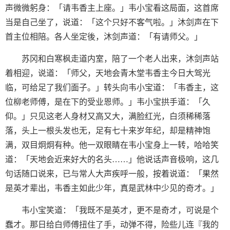
声微微躬身：「请韦香主上座。」韦小宝看这局面，这首席
当是自己坐了，说道：「这个只好不客气啦。」沐剑声在下
首主位相陪。各人坐定後，沐剑声道：「有请师父。」
苏冈和白寒枫走道内室，陪了一个老人出来，沐剑声站
着相迎，说道：「师父，天地会青木堂韦香主今日大驾光
临，可给足了我们面子。」转头向韦小宝道：「韦香主，这
位柳老师傅，是在下的受业恩师。」韦小宝拱手道：「久
仰。」只见这老人身材又高又大，满脸红光，白须稀稀落
落，头上一根头发也无，足有七十来岁年纪，却是精神饱
满，双目炯炯有种。他一双眼睛在韦小宝身上一转，哈哈笑
道：「天地会近来好大的名头……」他说话声音极响，这几
句话随口说来，已与常人大声疾呼一般，按着说道：「果然
是英才辈出，韦香主如此少年，真是武林中少见的奇才。」
韦小宝笑道：「我既不是英才，更不是奇才，可说是个
蠢才。那日给白师傅扭住了手，动弹不得，险些儿连『我的