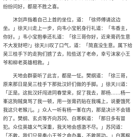
纷纷问好，都是不胜之喜。
沐剑声指着自己上首的坐位，道：「徐师傅请这边
坐。」徐天川走上一步，向韦小宝躬身行礼道：「韦香主，
你好。」韦小宝抱拳还礼道：「徐三哥你好，近来膏药生意
不大发财吧?」徐天川叹了口气，道：「简直没生意。属下给
吴三桂手下的走狗们掳了去，险些送了老命，幸亏沫家小王
爷和柳老英雄相救。」
天地会群豪听了此言，都是一怔。樊纲道：「徐三哥，
原来那日是吴三桂手下那批汉奸们做的手脚。」徐天川道：
「正是。这批汉奸闯进同春堂来，捉了我去，那杨……杨一
峯这狗贼臭骂了我一顿，用一张膏药贴在我嘴上，说要饿死
我这只老猴儿。」众人一听有杨一峯在内，那是决计不会错
的了。樊纲、玄贞等齐向苏冈、白寒枫道：「那日多有冒
犯。众位英雄义气深重，我天地会感激不尽。」苏冈道：
「不敢。我们只是奉小王爷之命办事，不敢居功。」白寒枫