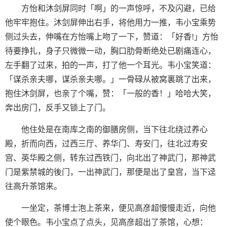
方怡和沐剑屏同时「啊」的一声惊呼，不及闪避，已给
他牢牢抱住。沐剑屏伸出右手，将他用力一推，韦小宝乘势
侧过头去，伸嘴在方怡嘴上吻了一下，赞道：「好香!」方怡
待要挣扎，身子只微微一动，胸口肋骨断绝处已剧痛连心，
左手翻了过来，拍的一声，打了他一个耳光。韦小宝笑道：
「谋杀亲夫哪，谋杀亲夫哪。」一骨碌从被窝裏跳了出来，
抱住沐剑屏，也亲了个嘴，赞：「一般的香！」哈哈大笑，
奔出房门，反手又锁上了门。
他住处是在南库之南的御膳房侧，当下往北绕过养心
殿，折而向西，过西三厅、养华门、寿安门，往北过寿安
宫、英华殿之侧，转东过西铁门，向北出了神武门，那神武
门是紫禁城的後门，一出神武门，那便是出了皇宫，当下迳
往高升茶馆来。
一坐定，茶博士泡上茶来，便见高彦超慢慢走近，向他
使个眼色。韦小宝点了点头，见高彦超出了茶馆，心想：