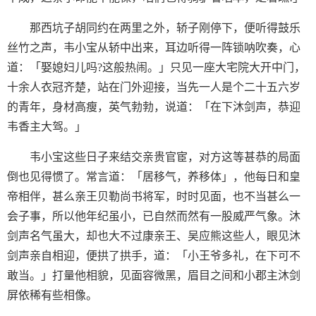
那西坑子胡同约在两里之外，轿子刚停下，便听得鼓乐
丝竹之声，韦小宝从轿中出来，耳边听得一阵锁呐吹奏，心
道：「娶媳妇儿吗?这般热闹。」只见一座大宅院大开中门，
十余人衣冠齐楚，站在门外迎接，当先一人是个二十五六岁
的青年，身材高瘦，英气勃勃，说道：「在下沐剑声，恭迎
韦香主大驾。」
韦小宝这些日子来结交亲贵官宦，对方这等甚恭的局面
倒也见得惯了。常言道：「居移气，养移体」，他每日和皇
帝相伴，甚么亲王贝勒尚书将军，时时见面，也不当甚么一
会子事，所以他年纪虽小，已自然而然有一股威严气象。沐
剑声名气虽大，却也大不过康亲王、吴应熊这些人，眼见沐
剑声亲自相迎，便拱了拱手，道：「小王爷多礼，在下可不
敢当。」打量他相貌，见面容微黑，眉目之间和小郡主沐剑
屏依稀有些相像。