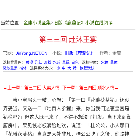
当前位置：
金庸小说全集
>
旧版《鹿鼎记》小说在线阅读
第三三回 赴沐王宴
官网：
JinYong.NET.CN
小说：
旧版《鹿鼎记》
作者：金庸
选择背景色：
黄橙
洋红
淡粉
水蓝
草绿
白色
选择字体：
宋体
黑体
微软雅黑
楷体
选择字体大小：
小
中
大
特
恢复默认
←上一章：第三二回 大卖人情
下一章：第三四回 顺水人情→
韦小宝眉头一皱，心想：「第一口『花雕茯苓猪』还没
弄妥当，又送一口『地黄人参猪』来，你当我们这裏皇宫是
猪栏吗?」但这人既已来了，不得不想法子打发。当下来到御
厨房中，果见钱老板满脸堆欢，说道：「桂公公，小人那口
『花雕茯苓猪』当真是大补非凡，桂公公吃了之後，你瞧神