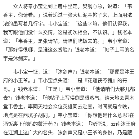
众人将章小宝让到上房中坐定。樊纲心急，说道：「韦
香主，你请看。」说着递过一张大红泥金帖子来，上面用浓
浓的墨写着几行字。韦小宝道：「这些字嘛，他们认得我，
我可跟他们没什么交情，这是初次相会，不认识。」钱老本
道：「韦香主，是张请帖，请咱们吃饭去的。」韦小宝道：
「那好得很哪，是谁这么赏脸?」钱老本道：「帖子上写的名
字是沐剑声。」
韦小宝一怔，道：「沐剑声?」钱老本道：「那便是沐王
府的小王爷。」韦小宝点头道：「是『花雕茯苓猪』的哥
哥。」钱老本道：「正是 !」韦小宝道：「他请咱们大夥儿都
去?」钱老本道：「他帖子上写得倒是很客气，请天地会青木
堂韦香主，率同天地会众位英雄同去赴宴，时间就是今晚，
地点是在西坑子胡同。」韦小宝道：「你想他是什么意思?在
酒饭裏下他妈的蒙汗药 ?」钱老本道：「按理说，云南沐王府
在江湖上这广大的名头，沫剑声又是小王爷的身份，乃是跟