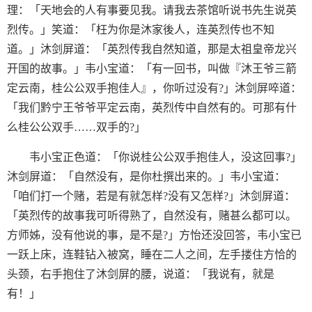
理：「天地会的人有事要见我。请我去茶馆听说书先生说英
烈传。」笑道：「枉为你是沐家後人，连英烈传也不知
道。」沐剑屏道：「英烈传我自然知道，那是太祖皇帝龙兴
开国的故事。」韦小宝道：「有一回书，叫做『沐王爷三箭
定云南，桂公公双手抱佳人』，你听过没有?」沐剑屏啐道：
「我们黔宁王爷爷平定云南，英烈传中自然有的。可那有什
么桂公公双手……双手的?」
韦小宝正色道：「你说桂公公双手抱佳人，没这回事?」
沐剑屏道：「自然没有，是你杜撰出来的。」韦小宝道：
「咱们打一个赌，若是有就怎样?没有又怎样?」沐剑屏道：
「英烈传的故事我可听得熟了，自然没有，赌甚么都可以。
方师姊，没有他说的事，是不是?」方怡还没回答，韦小宝已
一跃上床，连鞋钻入被窝，睡在二人之间，左手搂住方恰的
头颈，右手抱住了沐剑屏的腰，说道：「我说有，就是
有！」