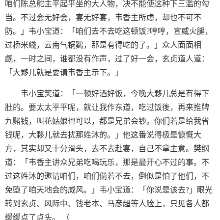
咱们陈总舵主平起平坐的大人物，决不能使这种下三滥的勾
当。不过会无好会，宴无好宴，韦香主所虑，却也不可不
防。」韦小宝道：「咱们去不去吃这顿饭?哼哼，宣威火腿，
过桥米綫，云南气锅鷄，那是有得吃的了。」众人面面相
觑，一时之间，谁都没有作声，过了好一会，玄贞道人道：
「大夥儿就是要请韦香主示下。」
韦小宝笑道：「一顿好酒好饭，今晚大夥儿总是有得下
肚的。要太太平平呢，就让我作东道，吃过饭後，再来推牌
九赌钱，叫花姑娘也可以，都是兄弟会钞。你们若是给我省
钱呢，大夥儿就去扰那姓沐的。」他这番说得极是慷慨大
方，其实却又十分滑头，去不去赴宴，自己不拿主意。樊纲
道：「韦香主讲众兄弟吃喝玩乐，那是最开心不过的事。不
过这姓沐的邀请咱们，咱们倘若不去，倒似是怕了他们，不
免堕了咱天地会的威风。」韦小宝道：「你说是该去?」眼光
转到玄贞、风际中、钱老本、马彦超等人脸上，只见各人都
缓缓点了点头。 （