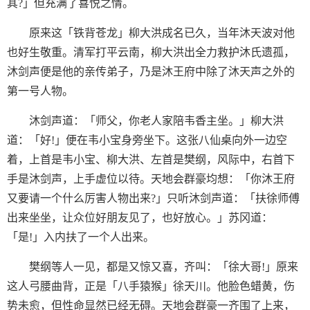
其?」但充满了喜悦之情。
原来这「铁背苍龙」柳大洪成名已久，当年沐天波对他
也好生敬重。清军打平云南，柳大洪出全力救护沐氏遗孤，
沐剑声便是他的亲传弟子，乃是沐王府中除了沐天声之外的
第一号人物。
沐剑声道：「师父，你老人家陪韦香主坐。」柳大洪
道：「好!」便在韦小宝身旁坐下。这张八仙桌向外一边空
着，上首是韦小宝、柳大洪、左首是樊纲，风际中，右首下
手是沐剑声，上手虚位以待。天地会群豪均想：「你沐王府
又要请一个什么厉害人物出来?」只听沐剑声道：「扶徐师傅
出来坐坐，让众位好朋友见了，也好放心。」苏冈道：
「是!」入内扶了一个人出来。
樊纲等人一见，都是又惊又喜，齐叫：「徐大哥!」原来
这人弓腰曲背，正是「八手猿猴」徐天川。他脸色蜡黄，伤
势未愈，但性命显然已经无碍。天地会群豪一齐围了上来，