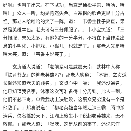
妈啊』也叫了出来。在下武功，当真是稀松平常，哈哈，哈
哈！」众人一听，均是愕然失色。白寒枫的脸色更是十分古
怪。那老人哈哈哈的笑了一阵，道：「韦香主性子爽直，果
然是英雄本色。老夫可有三分佩服了。」韦小宝笑道：「三
分佩服，未免太多，有他妈的一分半分，不将在下当作没出
息的小叫化、小把戏、小猴儿，也就是了。」那老人又是哈
哈大笑，道：「韦香主说笑了。」
玄贞道人说道：「老前辈可是威震天南，武林中人称
『铁背苍龙』的柳老英雄吗?」那老人笑道：「不错，玄贞道
长倒还知道老夫的贱名。」玄贞心中一凛：「我还没通名，
他已知道我名字，沐家这次可准备得十分周到。此人一到，
他们不必下毒，单凭武功上决胜败，这裏众兄弟没有一个是
他敌手。」躬身说道：「柳老英雄当年怒江诛三霸，腾冲杀
清兵，侠名播於天下，江湖上後生小子说起老英雄来，无不
敬仰。」那老人道：「嘿嘿，这是从前的事了，还说它作