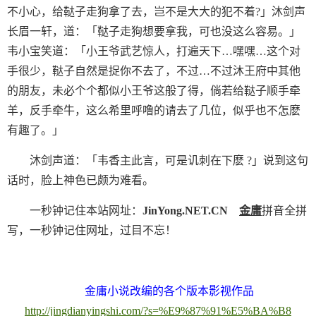
不小心，给鞑子走狗拿了去，岂不是大大的犯不着?」沐剑声
长眉一轩，道：「鞑子走狗想要拿我，可也没这么容易。」
韦小宝笑道：「小王爷武艺惊人，打遍天下…嘿嘿…这个对
手很少，鞑子自然是捉你不去了，不过…不过沐王府中其他
的朋友，未必个个都似小王爷这般了得，倘若给鞑子顺手牵
羊，反手牵牛，这么希里呼噜的请去了几位，似乎也不怎麽
有趣了。」
沐剑声道：「韦香主此言，可是讥刺在下麽 ?」说到这句
话时，脸上神色已颇为难看。
一秒钟记住本站网址：
JinYong.NET.CN
金庸
拼音全拼
写，一秒钟记住网址，过目不忘！
金庸小说改编的各个版本影视作品
http://jingdianyingshi.com/?s=%E9%87%91%E5%BA%B8