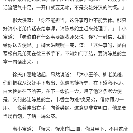
话流氓气十足，一开口就耍无赖，不是英雄好汉的气慨。」
柳大洪道：「你不能担当，这件事可也不能罢休。那只
好请小老弟传话去给尊师，请陈总舵主赶来处理了。」韦小
宝道：「老伯伯有什么事要跟我师父说，你写一封信，我们
给你送去便是。」柳大洪嘿嘿一笑，道：「这件事吗，是白
寒松白兄弟死在徐三爷手下，不知如何了结，要请陈总舵主
拿一句话出来。」
徐天川霍地站起，昂然说道：「沐小王爷、柳老英雄，
你们把我从汉奸手下救出，免遭恶徒折辱，在下感激不尽。
白大侠是在下所害，在下一命抵一命，赔了他这条老命便
是，又何必让陈总舵主，韦香主为难?樊兄弟，借你佩刀一
用。」说着伸出右手，向着樊纲。这意思非常明白，他是要
当场自刎，了结一塲公案。
韦小宝道：「慢来，慢来!徐三哥，你且坐下，不用这麽