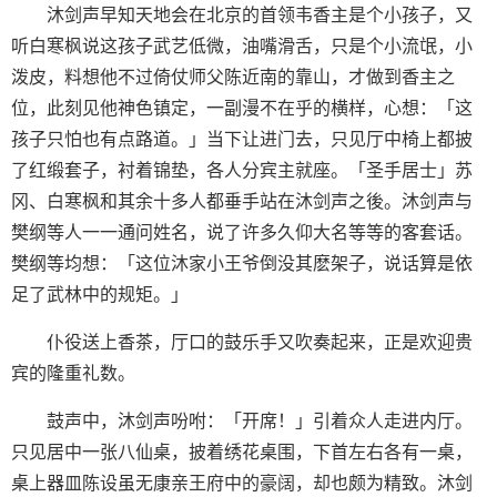
沐剑声早知天地会在北京的首领韦香主是个小孩子，又
听白寒枫说这孩子武艺低微，油嘴滑舌，只是个小流氓，小
泼皮，料想他不过倚仗师父陈近南的靠山，才做到香主之
位，此刻见他神色镇定，一副漫不在乎的横样，心想：「这
孩子只怕也有点路道。」当下让进门去，只见厅中椅上都披
了红缎套子，衬着锦垫，各人分宾主就座。「圣手居士」苏
冈、白寒枫和其余十多人都垂手站在沐剑声之後。沐剑声与
樊纲等人一一通问姓名，说了许多久仰大名等等的客套话。
樊纲等均想：「这位沐家小王爷倒没其麽架子，说话算是依
足了武林中的规矩。」
仆役送上香茶，厅口的鼓乐手又吹奏起来，正是欢迎贵
宾的隆重礼数。
鼓声中，沐剑声吩咐：「开席！」引着众人走进内厅。
只见居中一张八仙桌，披着绣花桌围，下首左右各有一桌，
桌上器皿陈设虽无康亲王府中的豪阔，却也颇为精致。沐剑