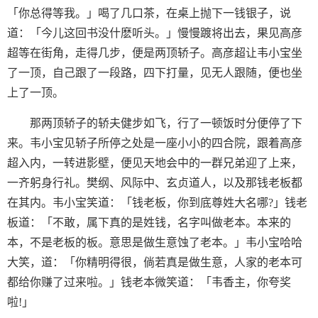
「你总得等我。」喝了几口茶，在桌上抛下一钱银子，说
道：「今儿这回书没什麽听头。」慢慢踱将出去，果见高彦
超等在街角，走得几步，便是两顶轿子。高彦超让韦小宝坐
了一顶，自己跟了一段路，四下打量，见无人跟随，便也坐
上了一顶。
那两顶轿子的轿夫健步如飞，行了一顿饭时分便停了下
来。韦小宝见轿子所停之处是一座小小的四合院，跟着高彦
超入内，一转进影壁，便见天地会中的一群兄弟迎了上来，
一齐躬身行礼。樊纲、风际中、玄贞道人，以及那钱老板都
在其内。韦小宝笑道：「钱老板，你到底尊姓大名哪?」钱老
板道：「不敢，属下真的是姓钱，名字叫做老本。本来的
本，不是老板的板。意思是做生意蚀了老本。」韦小宝哈哈
大笑，道：「你精明得很，倘若真是做生意，人家的老本可
都给你赚了过来啦。」钱老本微笑道：「韦香主，你夸奖
啦!」