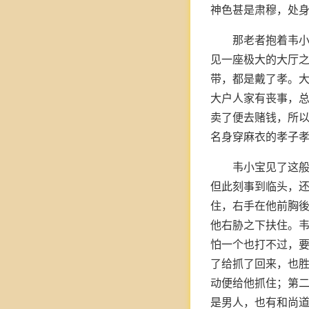
神色甚是肃穆，处
那老者抱着韦小
见一座极大的大厅
带，都是戴了孝。
大户人家有丧事，
卖了便去赌钱，所
名身穿麻衣的孝子
韦小宝见了这
但此刻事到临头，
住，右手在他前胸
他右胁之下扶住。
怕一个也打不过，
了给抓了回来，也
动便给他抓住；第
是男人，也有和尚