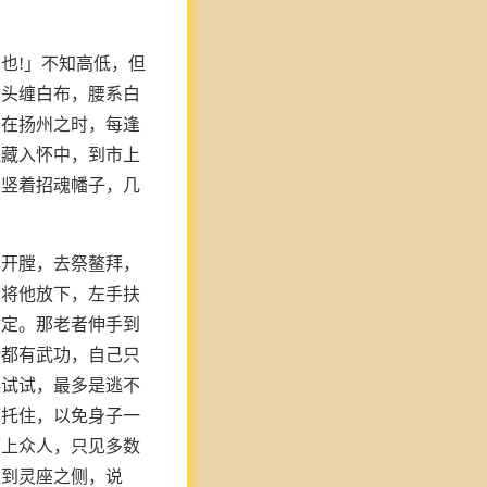
也!」不知高低，但
，头缠白布，腰系白
实在扬州之时，每逢
皿藏入怀中，到市上
，竖着招魂幡子，几
心开膛，去祭鳌拜，
者将他放下，左手扶
站定。那老者伸手到
个都有武功，自己只
得试试，最多是逃不
下托住，以免身子一
厅上众人，只见多数
走到灵座之侧，说