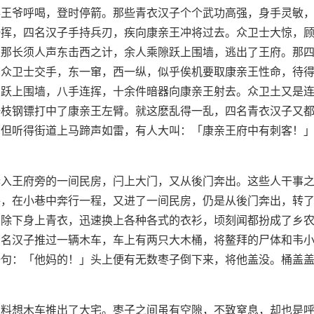
得王爷呼喝，登时停箭。那些青衣汉子个个武功高强，身手灵敏
一挥，四名汉子手持兵刃，疾向康亲王冲将过去。众卫士大惊，
是那长须人声东击西之计，余人乘隙跃上围墙，逃出了王府。那
与众卫士交手，东一窜，西一纵，似乎俟机要取康亲王性命，待
，跃上围墙，八手连挥，十余件暗器向康亲王射去。众卫土又是
一枝钢镖打中了康亲王左臂。就这麽乱得一乱，四名青衣汉子又
，但听得街道上马蹄声如雷，有人大叫：「康亲王府中有刺客！
奔入王府旁的一间民房，闩上大门，又从後门奔出。这些人干事
路，在小巷中奔行一程，又进了一间民房，仍是从後门奔出，转
刻除下身上青衣，迅速换上各种各式的衣衫，顷刻闻都扮成了乡
两名汉子推过一辆木车，车上有两只大木桶，将鳌拜的尸体和韦
一句：「他妈的！」头上便有无数枣子倒下来，将他盖没。桶盖
，料想木车推出了大宅。枣子之间虽有空隙，不致窒息，却也是