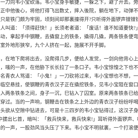
，一刀向韦小宝砍落。韦小宝身手敏捷，一躲之下，避了开去。
，正中他後心，将他打得飞出数丈，摔入後院，躺在地下，动弹
只是铁门颇为牢固，顷刻间却那裏撞得开?只听得外面锣声镗镗
人叫道：「须得赶快！」长须老者道：「废话！谁不知道要快?
一动，拿起手中钢鞭，去撬窗上的铁条，撬得几撬，两条铁条便
囚室外地形狭窄，九个人挤在一起，施展不开手脚。
起，在地下爬将出去，没爬得几步，便给人发觉，一剑向他背心
掠，嗤的一声，在他胁下长长拉了一条口子。韦小宝惊惶之下也
一名青衣人骂道：「小鬼！」一刀砍将过来，韦小宝想也不想，
子临空悬挂，使钢鞭的青衣汉子正在撬挖铁条，见韦小宝阻在窗
穿入两条铁条之间，身子一沉，巳钻入了囚室。原来两条铁条已
间穿过。当的一声响，钢鞭击在铁条之上外边的青衣汉子纷纷呼
探头欲从空隙中钻进去，可是十三四岁的韦小宝钻得过，这汉子
中拔出匕首，暗叫：「救兵快来，救兵快来!」耳听得外面锣声
呼的一声，一股劲风当头压了下来。韦小宝不明就裏，一个打滚