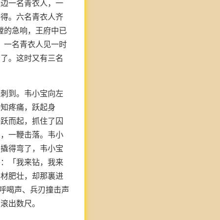
旁边一名青衣人，一
不得。六名青衣人齐
镗的急响，王府中已
」一名青衣人见一时
弯了。这时又有三名
上刺到。韦小宝向左
不知疼痛，跃起身
一跃而起，抓住了囚
口，一鞭击落。韦小
给撬得弯了，韦小宝
喝：「我来钻，我来
身材肥壮，却那裏进
、呼喝声、兵刃撞击声
便滚出数尺。