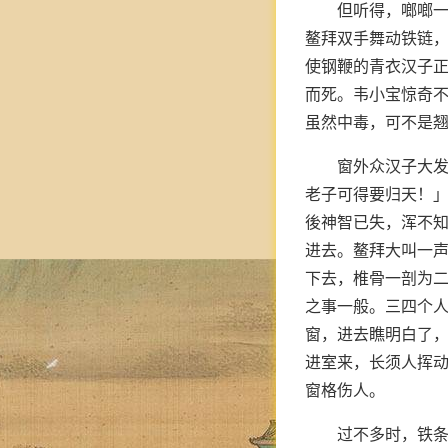
但听得，啷啷
鳌拜双手舞动铁链
使钢鞭的青衣汉子
而死。韦小宝惊奇不
虽然中毒，可不是翘
窗外众汉子大
老子可得要归天！
後神智已失，浑不
进去。鳌拜大叫一
下去，椎骨一剖为
之事一般。三四个
窗，进去瞧明白了
进室来，长须人挥
窗格伤人。
过不多时，铁