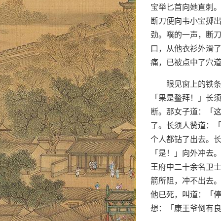
宝举匕首向她直刺
断刀便向韦小宝掷
劲。噗的一声，断
口，从他衣衫外滑
痛，已被点中了穴
眼见窗上的铁
「果是鳌拜！」长
断。那女子道：「
了。长须人赞道：
个人都钻了出去。长
「是！」向外冲去
王府中二十余名卫士
箭所阻，冲不出去。
他已死，叫道：「
想：「康王爷倒有