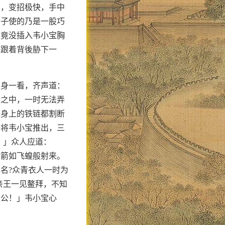
惊，变招极快，手中
女子使的乃是一股巧
刀竟没插入韦小宝胸
，跟着背後胁下一
尸身一看，齐声道：
墙之中，一时无法弄
尸身上的铁链都割断
子将韦小宝推出，三
。」众人应道：
，箭如飞蝗般射来。
名?众青衣人一时为
亲王一见鳌拜，不知
公公！」韦小宝心