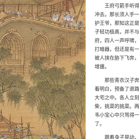
王府弓箭手听
冲去。那长须人手
护王爷，那知这正
子轻功极高，并不
府，四人一声呼啸
打暗器，但还是有
被人挟在胁下飞奔
增援。
那些青衣汉子
看明白，预备了退
大宅之中。各人立
柴，挑菜的挑菜。
韦小宝心中只骂得
了。
跟着身子晃动