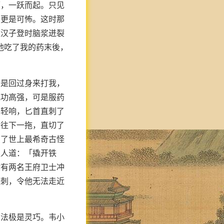
顾，一跃而起。只见
音更是可怖。这时那
衣汉子登时脑浆迸裂
他吃了我的药末後，
若是回过身来打我，
武功高强，可是服药
声轻响，匕首直刺了
势往下一拖，直切了
到了世上最希奇古怪
须人道：「撬开铁
时有两名王府卫士冲
虚刺，令他无法走近
身法极是灵巧。韦小