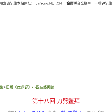
朋友请记住本站网址：
JinYong.NET.CN
金庸
拼音全拼写，一秒钟记住
集
>
旧版《鹿鼎记》小说在线阅读
第十八回 刀劈鳌拜