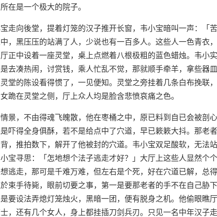
身所在是一个极大的院子。
宝走向後堂，提着灯笼的汉子推开长窗，韦小宝暗叫一声：「苦
之中，黑压压的站满了人，少说也有一百多人。这些人一色青衣
大厅正中设着一座灵堂，桌上点燃着八根极粗的蓝色蜡烛。韦小
总是去凑热闹，讨赏钱，乘人忙乱不觉，那就顺手牵羊，拿些器
以灵堂的陈设看得惯了，一见便知。灵堂之旁挂着几条白布挽联
孝女跪在灵堂之侧，厅上众人均是脸含悲愤哀痛之色。
般情景，不由得魂飞魄散，他在枣桶之中，原已料到自已会被剖
还是吓得全身俱酥，若不是给点中了穴道，早已簌簌大抖。那老
後背，推拍数下，解开了他被封的穴道。韦小宝双足酸软，无法
韦小宝寻思：「怎地想个法子逃走才好？」大厅上这些人显然个
要想逃走，那可是千难万难，但左右是个死，好在穴道已解，总
胜於束手待毙，眼前切要之事，第一是要那老者的手不在自己胁
二是要设法弄熄灯笼烛火，黑暗一团，便有脱身之机。他偷眼瞧
道士，还有几个女人，身上都挂插刀剑兵刃。只见一名中年汉子