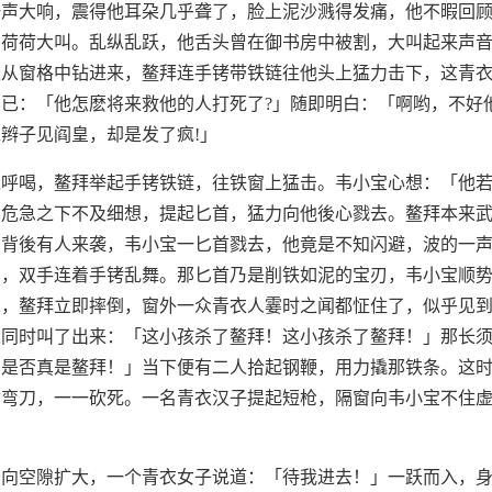
一声大响，震得他耳朶几乎聋了，脸上泥沙溅得发痛，他不暇回
，荷荷大叫。乱纵乱跃，他舌头曾在御书房中被割，大叫起来声
正从窗格中钻进来，鳌拜连手铐带铁链往他头上猛力击下，这青
已：「他怎麽将来救他的人打死了?」随即明白：「啊哟，不好
辫子见阎皇，却是发了疯!」
发呼喝，鳌拜举起手铐铁链，往铁窗上猛击。韦小宝心想：「他
」危急之下不及细想，提起匕首，猛力向他後心戮去。鳌拜本来
知背後有人来袭，韦小宝一匕首戮去，他竟是不知闪避，波的一
声，双手连着手铐乱舞。那匕首乃是削铁如泥的宝刃，韦小宝顺
二，鳌拜立即摔倒，窗外一众青衣人霎时之闻都怔住了，似乎见
人同时叫了出来：「这小孩杀了鳌拜！这小孩杀了鳌拜！」那长
，是否真是鳌拜！」当下便有二人拾起钢鞭，用力撬那铁条。这
动弯刀，一一砍死。一名青衣汉子提起短枪，隔窗向韦小宝不住
条向空隙扩大，一个青衣女子说道：「待我进去！」一跃而入，