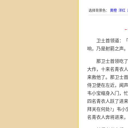
选择背景色：
黄橙
洋红
←
卫土首领道：「
响，乃是射箭之声
那卫士首领吃
大作，十来名青衣
来救他了。那卫士
侍卫便在左近，闻
韦小宝缩身入门，
四名青衣人跃了进来
拜关在何处?」韦小
名青衣人奔将进来