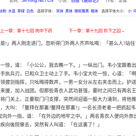
官网：
JinYong.NET.CN
小说：
旧版《鹿鼎记》
作者：金庸
淡粉
水蓝
草绿
白色
选择字体：
宋体
黑体
微软雅黑
楷体
选择字体大小：
小
上一章：第十七回 肉中下药
下一章：第十九回 阶下之囚→
是!」两人刚走进门，忽听得门外两人齐声吆喝：「甚么人?站
。
了一惊，道：「小公公，我去瞧一下。」一纵出门。韦小宝跟着
人手执兵刃，已和众卫士动上了手。韦小宝大吃一惊，心道：「
首领拔剑指挥，只吆暍得数声，一男一女分从左右夹击而上。护
声来援，加入战团。但那些青衣人武功甚强，霎时之间已有两名
忙将门关上、正要取门闩支撑，突然间迎面一股大力涌到，将他
，大叫：「鳌拜在那裏?鳌拜在那裏?」一名长须老者一把抓起
宝向外一指，道：「在外边的地牢之中。」两名青衣人便向外奔
，疾向後院窜去，突然有人叫道：「在这裏了！」