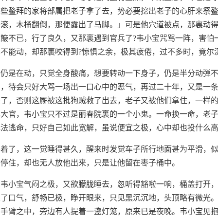
这些鳌拜的家将部属把老子拿了去，势必要挖出老子的心肝来祭
滚，木桶翻倒，那便露出了马脚。」可是他穴道被点，那裏动得
簸不已，行了良久，又那裏遇到官兵了?韦小宝咒骂一阵，害怕
不能动，却那裏咬得到?惊惧之余，极其疲倦，过不多时，竟尔
子仍是在动，只觉全身酸痛，想要转动一下身子，仍是半分动弹
了，待会只好大骂一场出一口心中的恶气，再过二十年，又是一
杀了，否则这厮被这批狗贼救了出去，老子又被他们拿住，一样
廷大官，韦小宝只不过是丽春院裏的一个小鬼。一命换一命，老
无法逃命，只好自己如此宽解，虽说便宜之极，心中却也投什么
睡着了，这一觉睡得甚久，醒来时发觉车子所行地面甚为平滑，
子停住，却也无人放他出来，只是让他留在枣子桶中。
，韦小宝气闷之极，又欲朦胧睡去，忽听得豁啦一响，桶盖打开
吸了口气，舒畅已极，睁开眼来，只见黑沉沉地，头顶略有微光
在手臂之中，旁边有人提着一盏灯笼，原来已是夜晚。韦小宝见