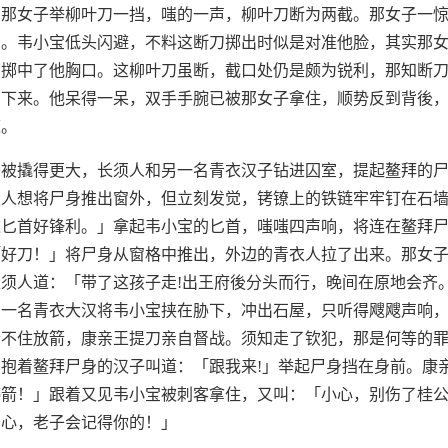
。那女子举柳叶刀一挡，嗤的一声，柳叶刀断为两截。那女子一
出。韦小宝低头闪避，不料这断刀掷出时似是对准他脸，其实那
刀掷中了他胸口。这柳叶刀虽断，截口处仍是颇为锐利，那知断
了下来。他呆得一呆，双手手腕已被那女子拿住，顺势反到背後
道。
条被撬得更大，长须人和另一名青衣汉子钻进囚室，提起鳌拜的
须人想将尸身推出窗外，但立刻发觉，铐镣上的铁链牢牢钉在石
这匕首好锋利。」拿起韦小宝的匕首，嗤嗤四声响，将连在鳌拜
「好刀！」将尸身从窗格中推出，外边的青衣人拉了出来。那女
须人道：「带了这孩子走!出王府後分头而行，晚间在原地会齐
。一名青衣大汉将韦小宝挟在胁下，冲出石屋，只听得飕飕声响
不住放箭，康亲王提刀亲自督战。须知走了钦犯，那是何等的罪
抱着鳌拜尸身的汉子叫道：「跟我来!」举起尸身挡在身前。康
停箭！」跟着又见韦小宝被刺客拿住，又叫：「小心，别伤了桂
良心，老子会记得你的！」