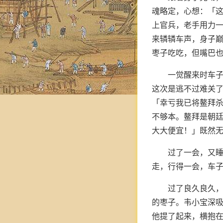
魂略定，心想：「
上官兵，老手用力一
来辚辚车声，身子巅
枣子吃吃，但嘴巴也
一觉醒来时车
这次是逃不过难关
「幸亏我已将鳌拜
不够本。鳌拜是朝
大大便宜！」既然
过了一会，又
走，行得一会，车
过了良久良久
的枣子。韦小宝深
他提了起来，横抱