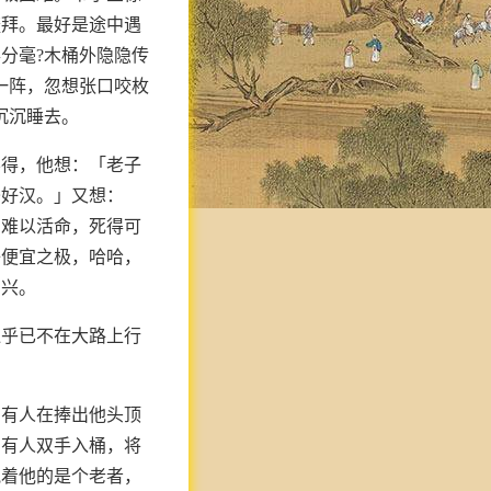
鳌拜。最好是途中遇
分毫?木桶外隐隐传
一阵，忽想张口咬枚
沉沉睡去。
不得，他想：「老子
条好汉。」又想：
的难以活命，死得可
子便宜之极，哈哈，
高兴。
似乎已不在大路上行
，有人在捧出他头顶
。有人双手入桶，将
抱着他的是个老者，