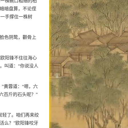
把一株碗口粗细的柏
中暗暗盘算，不论侄
，一手撑住一株树
锋脸色阴鸷，颧骨上
，欧阳锋不住往海心
，叫道：“你说没人
”黄蓉道：“嗯，六
六百斤的石头呢？”
就轻了。咱们再来绞
活么？”欧阳锋咬牙