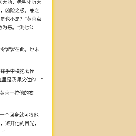
医无药，老叫化听天
信，凶险之极，兼之
是也不是？”黄蓉点
敢为恶。”洪七公
纵令爹爹在此，也未
阳锋手中横抱著侄
这里是我师父住的！”
，黄蓉一拉他的衣
见一个回身就可将他
去，避开他的目光，
”