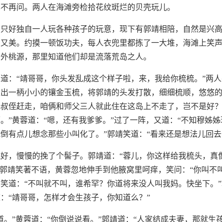
也不再问。两人在海滩旁检拾花纹斑烂的贝壳玩儿。
，只好独自一人玩各种孩子的玩意，现下有郭靖相陪，自然是兴
多又美。约摸一顿饭功夫，每人衣兜里都拣了一大堆，海滩上笑
世外桃源，那里知道他们却是流落荒岛之人。
道：“靖哥哥，你头发乱成这个样子啦，来，我给你梳梳。”两
出一柄小小的镶金玉梳，将郭靖的头发打散，细细梳顺，悠悠的
叔侄赶走，咱俩和师父三人就此住在这岛上不走了，岂不是好？
。”黄蓉道：“嗯，还有我爹爹。”过了一阵，又道：“不知穆姊
倒有点儿想念那些小叫化了。”郭靖笑道：“看来还是想法儿回去
好，慢慢的挽了个髻子。郭靖道：“蓉儿，你这样给我梳头，真
”郭靖笑著不语，黄蓉忽地伸手到他腋窝里呵痒，笑问：“你叫不
笑道：“不叫就不叫，谁希罕？你道将来没人叫我妈。快坐下。
：“靖哥哥，怎样才会生孩子，你知道么？”
道。”黄蓉道：“你倒说说看。”郭靖道：“人家结成夫妻，那就生孩