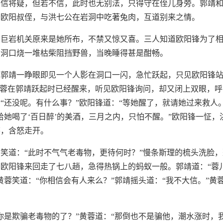
将信将疑，但若不信，此时也无别法，只得守在侄儿身旁。郭靖
给欧阳叔侄，与洪七公在岩洞中吃著兔肉，互道别来之情。
那巨岩机关原来是她所布，不禁又惊又喜。三人知道欧阳锋为了
在洞口烧一堆枯柴阻挡野兽，当晚睡得甚是酣畅。
，郭靖一睁眼即见一个人影在洞口一闪，急忙跃起，只见欧阳锋
黄蓉在郭靖跃起时已经醒来，听见欧阳锋询问，却又闭上双眼，
“还没呢。有什么事？”欧阳锋道：“等她醒了，就请她过来救人。
给她喝了‘百日醉’的美酒，三月之内，只怕不醒。”欧阳锋一怔，
笑，含怒走开。
笑道：“此时不气气老毒物，更待何时？”慢条斯理的梳头洗脸
欧阳锋来回走了七八趟，急得热锅上的蚂蚁一般。郭靖道：“蓉
黄蓉笑道：“你相信会有人来么？”郭靖摇头道：“我不大信。”黄
你是欺骗老毒物的了？”黄蓉道：“那倒也不是骗他，潮水涨时，