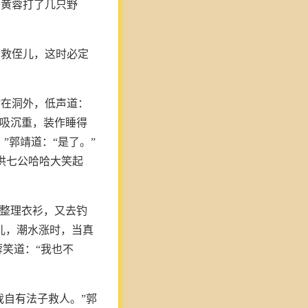
和黄蓉打了几只野
相救侄儿，这时必定
站在洞外，低声道：
呼吸沉重，装作睡得
”郭靖道：“是了。”
洪七公哈哈大笑起
，整理衣衫，又去钓
儿，潮水涨时，当真
蓉笑道：“我也不
我自有法子救人。”郭