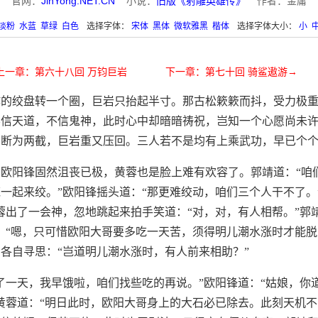
官网：
JinYong.NET.CN
小说：
旧版《射雕英雄传》
作者：金庸
淡粉
水蓝
草绿
白色
选择字体：
宋体
黑体
微软雅黑
楷体
选择字体大小：
小
上一章：第六十八回 万钧巨岩
下一章：第七十回 骑鲨遨游→
作的绞盘转一个圈，巨岩只抬起半寸。那古松簌簌而抖，受力极
不信天道，不信鬼神，此时心中却暗暗祷祝，岂知一个心愿尚未
中断为两截，巨岩重又压回。三人若不是均有上乘武功，早已个
欧阳锋固然沮丧已极，黄蓉也是脸上难有欢容了。郭靖道：“咱
一起来绞。”欧阳锋摇头道：“那更难绞动，咱们三个人干不了。
蓉出了一会神，忽地跳起来拍手笑道：“对，对，有人相帮。”郭
：“嗯，只可惜欧阳大哥要多吃一天苦，须得明儿潮水涨时才能脱
各自寻思：“岂道明儿潮水涨时，有人前来相助？”
了一天，我早饿啦，咱们找些吃的再说。”欧阳锋道：“姑娘，你
黄蓉道：“明日此时，欧阳大哥身上的大石必已除去。此刻天机不