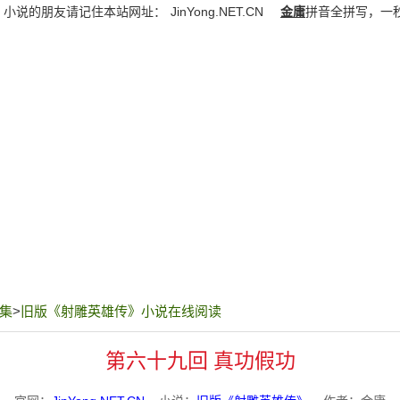
》小说的朋友请记住本站网址：
JinYong.NET.CN
金庸
拼音全拼写，一
集
>
旧版《射雕英雄传》小说在线阅读
第六十九回 真功假功