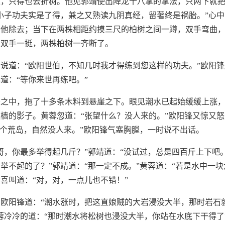
趣，只得也去折树。他见郭靖使出降龙十八掌的掌法，只两下就
小子功夫实是了得，兼之又熟读九阴真经，留著终是祸胎。”心
将他除去；当下在两株相距约摸三尺的柏树之间一蹲，双手弯曲
，双手一挺，两株柏树一齐断了。
说道：“欧阳世伯，不知几时我才得练到您这样的功夫。”欧阳
道：“等你来世再练吧。”
辰之中，拖了十多条木料到悬崖之下。眼见潮水已起始缓缓上涨
樯的影子。黄蓉忽道：“张望什么？没人来的。”欧阳锋又惊又怒
是个荒岛，自然没人来。”欧阳锋气塞胸膛，一时说不出话。
哥，你最多举得起几斤？”郭靖道：“没试过，总是四百斤上下吧。
举不起的了？”郭靖道：“那一定不成。”黄蓉道：“若是水中一块
喜叫道：“对，对，一点儿也不错！”
欧阳锋道：“潮水涨时，把这直娘贼的大岩浸没大半，那时岩石
蓉冷冷的道：“那时潮水将松树也浸没大半，你站在水底下干得了