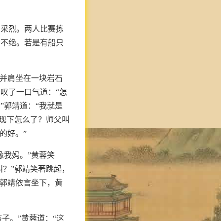
高采烈。两人比赛拣
声不绝。若是有船只
人并肩坐在一块岩石
叹了一口气道：“怎
”郭靖道：“我就是
姊现下怎么了？师父叫
的好。”
像我妈。”黄蓉笑
叫？”郭靖笑著跳起，
”郭靖依言坐下，黄
子。”黄蓉道：“这