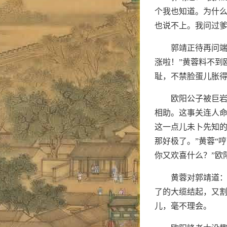
个我也知道。为什么
也说不上。我问过爹
郭靖正待再问端
涨啦！”黄蓉料不到
耻，不禁脸蛋儿胀
欧阳公子被巨岩
相助。这事关连人命
这一点儿未卜先知的
那好极了。”黄蓉“
你又欢喜什么？”欧
黄蓉对郭靖道：
了的大缆结起，又
儿，毫不理会。