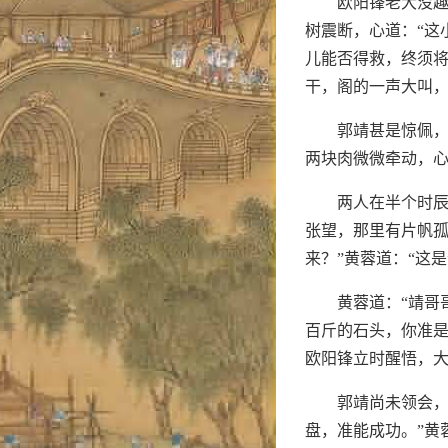
欧阳锋老大没
树震断，心道：“这
儿能否得救，终须
干，阁的一声大叫
郭靖甚是惊佩，
两块肉微微牵动，心
两人在半个时
张望，那里有片帆孤
来？”黄蓉道：“这
黄蓉道：“靖哥
百斤的石头，你准是
欧阳锋立时醒悟，大
郭靖尚未领会，
盘，准能成功。”黄