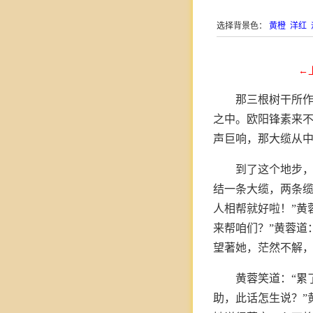
选择背景色：
黄橙
洋红
←
那三根树干所
之中。欧阳锋素来
声巨响，那大缆从
到了这个地步，
结一条大缆，两条缆
人相帮就好啦！”黄
来帮咱们？”黄蓉道
望著她，茫然不解，
黄蓉笑道：“累
助，此话怎生说？”