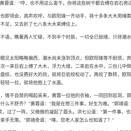
”黄蓉道：“哼，也不用这么蛮干。你将这些树干都去缚在岩石旁边
靖也即领会，高声欢呼，与欧阳锋一齐动手，将十多条大木用绳
力不足，又去折了七八条大木来缚住上。
笑不语，瞧著两人忙碌，不到半个时辰，一切全已就绪，只待潮
，眼见太阳略略偏西，潮水尚未涨到顶点，但欧阳锋等不耐烦，
一次一来巨岩上缚了大木，浮力大增，二来岩在水中，三份儿中
慢盘绞，也没费好大的劲，就将巨岩绞松动了。再绞了数转，欧
，轻轻一拉，就将他抱上了水面。
，情不自禁的喝起采来，黄蓉一拉他的衣袖，一同回到岩洞，郭
什么不舒齐？”黄蓉道：“我是在想三件事，好生为难。”郭靖道
笑，过了一阵，又微微的凝起了眉头。洪七公道：“第一件事，
束手无策。”郭靖奇道：“咦，您老人家怎么也知道了？”