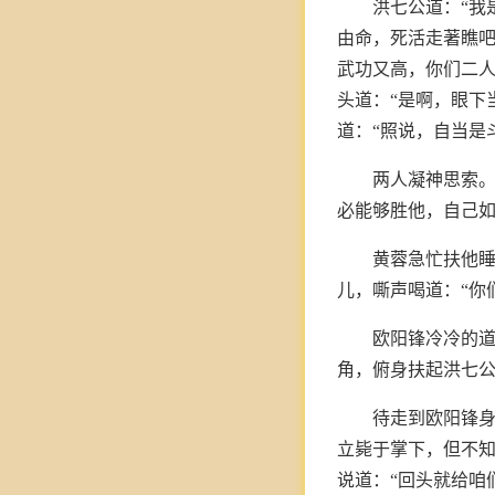
洪七公道：“我
由命，死活走著瞧
武功又高，你们二人
头道：“是啊，眼下
道：“照说，自当是
两人凝神思索
必能够胜他，自己
黄蓉急忙扶他
儿，嘶声喝道：“你
欧阳锋冷冷的道
角，俯身扶起洪七
待走到欧阳锋身
立毙于掌下，但不
说道：“回头就给咱