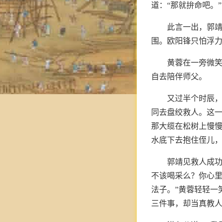
道：“那就拚命吧。
此言一出，郭
围。欧阳锋只怕浮
黄蓉在一旁微
自去陪伴师父。
又过半个时辰
同去盘绞救人。这
那大缆在松树上慢
水底下去抱住侄儿
郭靖见救人成功
不该喝采么？你心里
法子。”黄蓉轻轻一
三件事，却当真教人