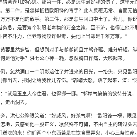
是猜著蓉儿的心思。那第一件，必是怎生治好我的伤了，这里无
吧。第二件，是怎样抵挡欧阳锋的毒手？此人反覆无常、言而无
万万不是他的敌手。第三件，那是怎生回归中土了。蓉儿，你说
当务急，是要筹个制服老毒物的万全之策，至不济，也得让他不
斗智不斗力，但老毒物狡诈狠毒，要他上当却是千难万难。”
。黄蓉虽然多智，但想到对手与爹爹尚且并驾齐驱、难分轩轾，
如何是他对手？洪七公心神一耗，忽然胸口作痛，大咳起来。
睡倒，忽然洞口一个阴影遮住了射进来的日光，一抬头，只见欧
们都出去，把洞让给我侄儿养伤。”郭靖大怒，跳了起来，道：“
：“就是玉皇大帝住著，也得挪一挪。”郭靖气愤愤的欲待分说
公，走出洞去。
旁，洪七公睁眼笑道：“好威风，好杀气啊！”欧阳锋一楞，眼
知怎地，只感到他一股正义，凛然殊不可悔，不由自主的转过头
们送吃的来！你们两个小东西若是在饮食里弄鬼，小心三条性命。