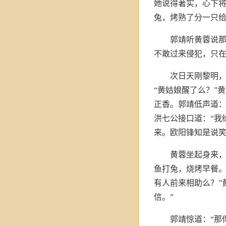
她说得著实，心下
兔，烤熟了分一只
郭靖听黄蓉说
不敢过来侵犯，只
次日天刚黎明
“黄姑娘醒了么？”
正香。郭靖低声道：
洪七公接口道：“我
来。欧阳锋知是说
黄蓉坐起身来，
鱼打兔，烧烤早餐。
有人前来相助么？”
信。”
郭靖惊道：“那