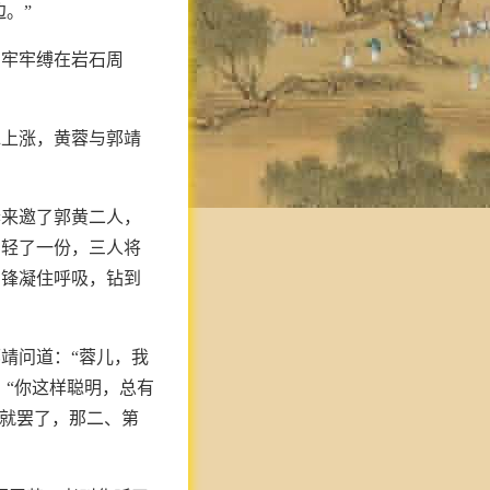
。”
索牢牢缚在岩石周
水上涨，黄蓉与郭靖
奔来邀了郭黄二人，
倒轻了一份，三人将
阳锋凝住呼吸，钻到
靖问道：“蓉儿，我
：“你这样聪明，总有
也就罢了，那二、第