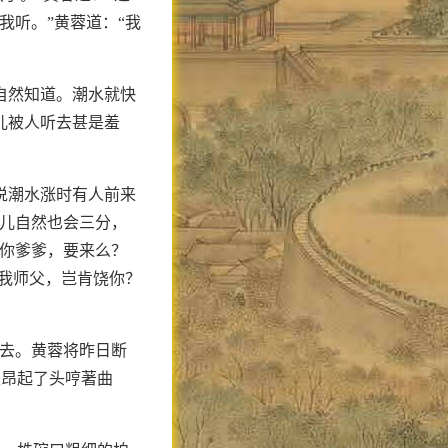
我听。”黄蓉道：“我
自然知道。潮水就快
儿被人听去甚是羞
说潮水涨时有人前来
女儿自然也会三分，
是你爹爹，要来么？
害我师父，岂肯饶你？
而去。黄蓉将昨日断
是昂起了头哼著曲