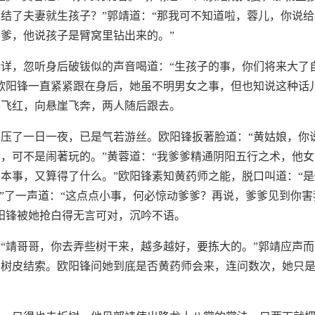
结了夫妻就生孩子？”郭靖道：“那我可不知道啦，蓉儿，你说给
爹，他说孩子是臂窝里钻出来的。”
详，忽听身后破钹似的声音喝道：“生孩子的事，你们将来大了
欧阳锋一直紧紧跟在身后，她虽不明男女之事，但也知说这种话
得飞红，向悬崖飞奔，两人随后跟去。
压了一日一夜，已是气若游丝。欧阳锋扳著脸道：“黄姑娘，你
，可不是闹著玩的。”黄蓉道：“我爹爹精通阴阳五行之术，他
本事，又算得了什么。”欧阳锋素知黄药师之能，脱口叫道：“
哼”了一声道：“这点点小事，何必惊动爹爹？再说，爹爹见到你
阳锋被她抢白得无言可对，沉吟不语。
“靖哥哥，你去弄些树干来，越多越好，要拣大的。”郭靖应声
割树皮结索。欧阳锋问她到底是否黄药师会来，连问数次，她只