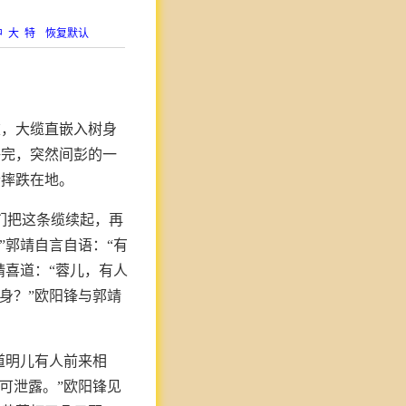
中
大
特
恢复默认
重，大缆直嵌入树身
许完，突然间彭的一
个摔跌在地。
们把这条缆续起，再
”郭靖自言自语：“有
靖喜道：“蓉儿，有人
身？”欧阳锋与郭靖
道明儿有人前来相
可泄露。”欧阳锋见