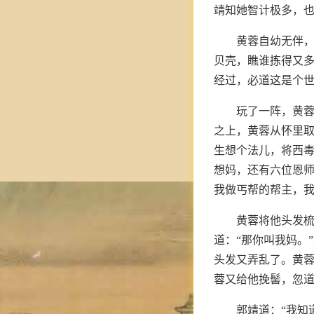
靖知她智计极多，
黄蓉自幼无伴
贝壳，瞧谁拣得又
经过，必道这是个
玩了一阵，黄蓉
之上，黄蓉从怀里取
生想个法儿，将西毒
想妈，还有六位恩师
我做丐帮的帮主，我
黄蓉将他头发梳
道：“那你叫我妈。
头发又弄乱了。黄蓉
蓉又给他挽髻，忽道
郭靖道：“我知