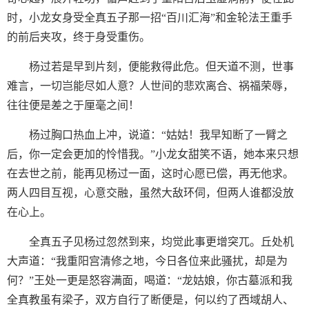
时，小龙女身受全真五子那一招“百川汇海”和金轮法王重手
的前后夹攻，终于身受重伤。
杨过若是早到片刻，便能救得此危。但天道不测，世事
难言，一切岂能尽如人意？人世间的悲欢离合、祸福荣辱，
往往便是差之于厘毫之间！
杨过胸口热血上冲，说道：“姑姑！我早知断了一臂之
后，你一定会更加的怜惜我。”小龙女甜笑不语，她本来只想
在去世之前，能再见杨过一面，这时心愿已偿，再无他求。
两人四目互视，心意交融，虽然大敌环伺，但两人谁都没放
在心上。
全真五子见杨过忽然到来，均觉此事更增突兀。丘处机
大声道：“我重阳宫清修之地，今日各位来此骚扰，却是为
何？”王处一更是怒容满面，喝道：“龙姑娘，你古墓派和我
全真教虽有梁子，双方自行了断便是，何以约了西域胡人、