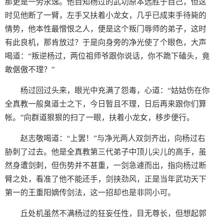
那更是一劳永逸。他自知杨过的武功原本远胜于自己，但这
时见他断了一臂，左手又扶着小龙女，几乎已成束手待毙的
情势，他本性最憎恨之人，便是这个叛门辱师的弟子，这时
有此良机，那肯放过？于是向身旁的净光使了个眼色，大声
喝道：“叛逆杨过，两位祖师爷跟你说话，你不跪下磕头，竟
敢倨傲不理？”
杨过回过头来，眼光中充满了怨毒，心道：“姑姑伤在你
全真教一般臭道士之下，今日暂且不理，日后再来跟你们算
帐。”向群道狠狠的扫了一眼，扶着小龙女，移步便行。
赵志敬喝道：“上罢！”与净光两人双剑齐出，向杨过右
胁刺了过去。他是全真教第三代弟子中顶儿尖儿的高手，虽
然身遭剑刺，但伤势并不甚重，一剑急遽而出，指向杨过断
臂之处，看准了他不能还手，剑挟劲风，正是当年武功天下
第一的王重阳嫡传剑法，这一招却也是非同小可。
丘处机虽然不满杨过的狂妄任性，目无尊长，但想起郭