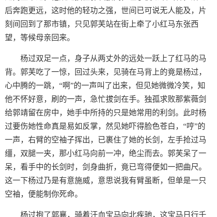
后奔跑更远，这时他的轻功之强，世间已可说无人能及，片
刻间回到了那市镇，只见郭芙站在街上牵了小红马东张西
望，等候母亲回来。
杨过双足一点，身子从两丈外的远处一跃上了红马的马
背。郭芙吃了一惊，回过头来，见骑在马背上的竟是杨过，
心中腾的一跳，“啊”的一声叫了出来，但见她微微冷笑，知
他不怀好意，刷的一声，急忙拔剑在手。独孤求败那紫薇剑
给郭靖留在房中，她手中所持的只是她常用的利剑。此时杨
过要伤她性命真是易如反掌，然见她吓得脸色苍白，“哼”的
一声，右臂的空袖子挥出，已裹住了她的长剑，左手抢过马
缰，双腿一夹，那小红马向前一冲，绝尘而去。郭芙呆了一
呆，看手中的长剑时，剑身曲折，竟已弯得便如一把曲尺。
这一下杨过乃是有意施威，意思说我有臂虽断，但单是一只
空袖，便能制你死命。
杨过抱了郭襄，骑着汗血宝马向北疾驰，这宝马日行千