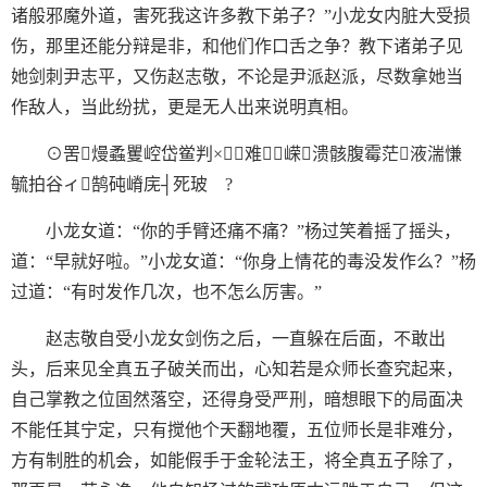
诸般邪魔外道，害死我这许多教下弟子？”小龙女内脏大受损
伤，那里还能分辩是非，和他们作口舌之争？教下诸弟子见
她剑刺尹志平，又伤赵志敬，不论是尹派赵派，尽数拿她当
作敌人，当此纷扰，更是无人出来说明真相。
⊙罟熳蟊矍崆岱鲎判×难嵘溃骸腹霉茫液湍慊
毓拍谷ィ鹄砘嵴庑┤死玻 ?
小龙女道：“你的手臂还痛不痛？”杨过笑着摇了摇头，
道：“早就好啦。”小龙女道：“你身上情花的毒没发作么？”杨
过道：“有时发作几次，也不怎么厉害。”
赵志敬自受小龙女剑伤之后，一直躲在后面，不敢出
头，后来见全真五子破关而出，心知若是众师长查究起来，
自己掌教之位固然落空，还得身受严刑，暗想眼下的局面决
不能任其宁定，只有搅他个天翻地覆，五位师长是非难分，
方有制胜的机会，如能假手于金轮法王，将全真五子除了，