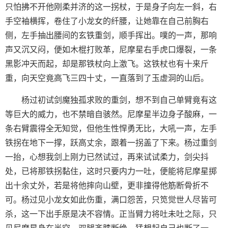
只怕拂不开他刚柔并济的这一拐杖，于是身子向左一斜，右
手空袖横挥，卷住了小龙女的纤腰，让她靠在自己前胸右
侧，左手抽出腰间的玄铁重剑，顺手挥出。噗的一声，那响
声又沉又闷，便如木棍打败革，尼摩星右手虎口爆裂，一条
黑影冲天而起，却是那铁杖向上激飞。这铁杖也有十来斤
重，向天空竟高飞三四十丈，一直落到了玉虚洞的山后。
杨过初试剑魔独孤求败的重剑，想不到自己单臂竟有这
等巨大的威力，也不禁暗自骇然。尼摩星半边身子酸麻，一
条右臂震得全无知觉，但他生性悍勇无比，大吼一声，左手
铁拐在地下一撑，跃高丈余，跟着一拐盖了下来。杨过重剑
一抬，心想我剑上刚力已然试过，再来试试柔力，剑尖抖
处，已将那铁拐黏住，这时只要内力一吐，便能将尼摩星掷
出十余丈外，若是将他摔向山壁，更非撞得他筋断骨折不
可。杨过见小龙女如此伤重，满口怨苦，只笕觉世人尽皆可
杀，这一下出手原是决不容情。正当臂力将吐未吐之际，只