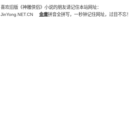
喜欢旧版《神雕侠侣》小说的朋友请记住本站网址：
JinYong.NET.CN
金庸
拼音全拼写，一秒钟记住网址，过目不忘！