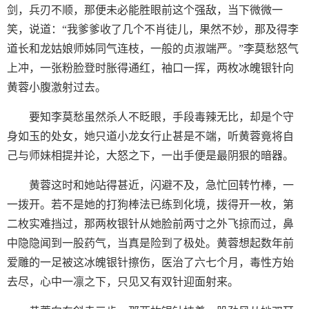
剑，兵刃不顺，那便未必能胜眼前这个强敌，当下微微一
笑，说道：“我爹爹收了几个不肖徒儿，果然不妙，那及得李
道长和龙姑娘师姊同气连枝，一般的贞淑端严。”李莫愁怒气
上冲，一张粉脸登时胀得通红，袖口一挥，两枚冰魄银针向
黄蓉小腹激射过去。
要知李莫愁虽然杀人不眨眼，手段毒辣无比，却是个守
身如玉的处女，她只道小龙女行止甚是不端，听黄蓉竟将自
己与师妹相提并论，大怒之下，一出手便是最阴狠的暗器。
黄蓉这时和她站得甚近，闪避不及，急忙回转竹棒，一
一拨开。若不是她的打狗棒法已练到化境，拨得开一枚，第
二枚实难挡过，那两枚银针从她脸前两寸之外飞掠而过，鼻
中隐隐闻到一股药气，当真是险到了极处。黄蓉想起数年前
爱雕的一足被这冰魄银针擦伤，医治了六七个月，毒性方始
去尽，心中一凛之下，只见又有双针迎面射来。