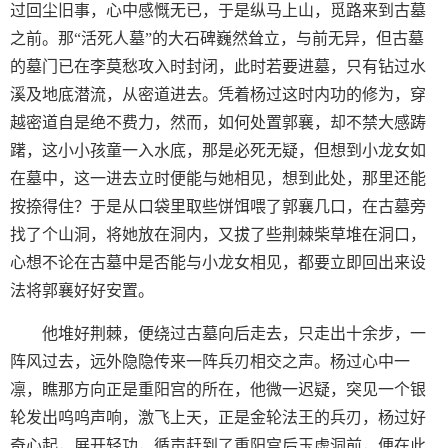
过回尘旧事，心中感慨无已，于是纵马上山，觅路来到古墓
之前。那“活死人墓”的大石碑巍然耸立，与前无异，但古墓
的墓门已在李莫愁攻入时封闭，此时若要进墓，只有钻过水
溪及地底潜流，从密道进去。凭着杨过这时内功的修为，穿
越密道自是绝不费力，然而，如何处置郭襄，却不禁大感踌
躇，这小小孩童一入水底，那是必死无疑，但想到小龙女如
在墓中，这一进去立时便能与她相见，想到此处，那里还能
按捺得住？于是从口袋里取些饼饵喂了郭襄几口，在古墓旁
找了个山洞，将她放在洞内，又拔了些荆棘柴草堆在洞口，
心想不论在古墓中是否能与小龙女相见，都要立即回出来设
法将郭襄好好安置。
他堆好荆棘，便绕过古墓向后走去，只走出十余步，一
阵风过去，远外隐隐传来一阵兵刃相交之声。杨过心中一
凛，瞧那方向正是重阳宫的所在，他微一迟疑，突见一个银
轮发出呜呜声响，激飞上天，正是金轮法王的兵刃，杨过好
奇心起，展开轻功，循声赶到了重阳宫后玉虚洞前，便在此