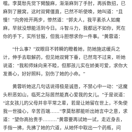
噬。李莫愁先觉下臂酸麻，渐渐麻到了手肘，再拆数招，已
麻到了腋窝，这时双臂僵直，已然不听使唤，她叫道：“且
慢！”向旁抢开两步，惨然道：“郭夫人，我平素杀人如魔
麻，早就没想能活到今日。斗智斗力，我都远不如你，死在
你的手下，实所甘服，但我斗胆想求你一件事。”黄蓉道：
“什么事？”双眼目不转瞬的瞪着她，防她施这缓兵之
计，伸手去取解药，但见她双臂下垂，已然弯不过来，听她
说道：“我和师妹向来不睦，但那孩儿实在娇美可爱，求你大
发善心，好好照料，别伤了她的小命。”
黄蓉听她这几句话说得极是诚恳，不禁心中一动：“这魔
头积恶如山，临死之际居然能真心爱我的女儿。”于是说道：
“这女孩儿的父母并非平常之辈，若是让她留在世上，不免使
我一世操心，辛苦百端……”李莫愁那能听出她言中之意，求
道：“望你高抬贵手………”黄蓉要再试她一试，走近身去，
手指一拂，先拂了她的穴道，从她怀中取出一个药瓶，问