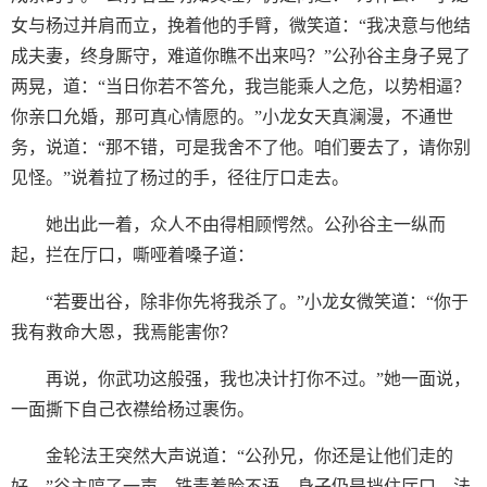
女与杨过并肩而立，挽着他的手臂，微笑道：“我决意与他结
成夫妻，终身厮守，难道你瞧不出来吗？”公孙谷主身子晃了
两晃，道：“当日你若不答允，我岂能乘人之危，以势相逼？
你亲口允婚，那可真心情愿的。”小龙女天真澜漫，不通世
务，说道：“那不错，可是我舍不了他。咱们要去了，请你别
见怪。”说着拉了杨过的手，径往厅口走去。
她出此一着，众人不由得相顾愕然。公孙谷主一纵而
起，拦在厅口，嘶哑着嗓子道：
“若要出谷，除非你先将我杀了。”小龙女微笑道：“你于
我有救命大恩，我焉能害你？
再说，你武功这般强，我也决计打你不过。”她一面说，
一面撕下自己衣襟给杨过裹伤。
金轮法王突然大声说道：“公孙兄，你还是让他们走的
好。”谷主哼了一声，铁青着脸不语，身子仍是挡住厅口。法