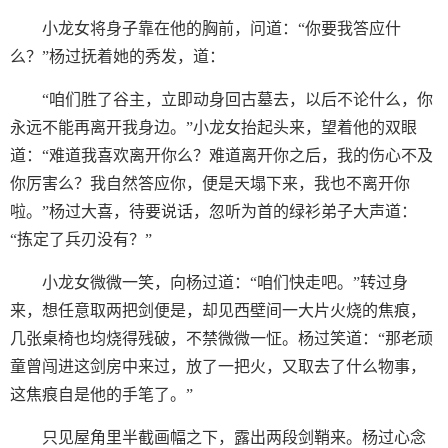
小龙女将身子靠在他的胸前，问道：“你要我答应什
么？”杨过抚着她的秀发，道：
“咱们胜了谷主，立即动身回古墓去，以后不论什么，你
永远不能再离开我身边。”小龙女抬起头来，望着他的双眼
道：“难道我喜欢离开你么？难道离开你之后，我的伤心不及
你厉害么？我自然答应你，便是天塌下来，我也不离开你
啦。”杨过大喜，待要说话，忽听为首的绿衫弟子大声道：
“拣定了兵刃没有？”
小龙女微微一笑，向杨过道：“咱们快走吧。”转过身
来，想任意取两把剑便是，却见西壁间一大片火烧的焦痕，
几张桌椅也均烧得残破，不禁微微一怔。杨过笑道：“那老顽
童曾闯进这剑房中来过，放了一把火，又取去了什么物事，
这焦痕自是他的手笔了。”
只见屋角里半截画幅之下，露出两段剑鞘来。杨过心念