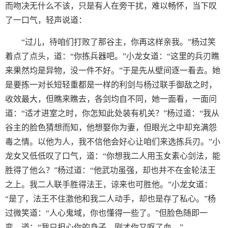
而吻决无什么不该，只是有人在旁干扰，难以畅怀，当下叹
了一口气，轻声说道：
“过儿，待咱们打败了那谷主，你再这样亲我。”杨过笑
着点了点头，道：“你拣兵器吧。”小龙女道：“这里的兵刃瞧
来果然均是异物，没一件不好。”于是先从壁间逐一看去。她
是要拣一对长短轻重都是一样的利剑与杨过联手御敌之时，
收效最大，但瞧来瞧去，各剑均自不同，她一面看，一面问
道：“适才进室之时，你怎知此处装有机关？”杨过道：“我从
谷主的脸色猜想而知，他想娶你为妻，但眼光之中却充满怨
毒之情。以他为人，我不信他会好心让咱们来选拣兵刃。”小
龙女又低低叹了口气，道：“你想我二人用玉女素心剑法，能
胜得了他么？”杨过道：“他武功虽强，却也并不在金轮法王
之上。我二人联手胜得法王，谅来也可胜他。”小龙女道：
“是了，法王不住激他和我二人动手，却也是存了私心。”杨
过微笑道：“人心鬼域，你也懂得一些了。”但脸色随即一
变，道：“我只担心你的身子，刚才你又呕了血。”