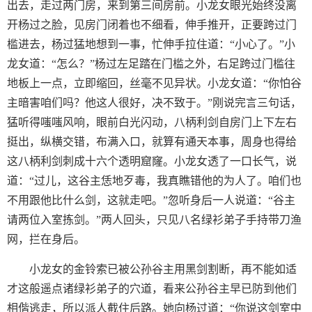
出去，走过两门房，来到第三间房前。小龙女眼光始终没离
开杨过之脸，见房门闭着也不细看，伸手推开，正要跨过门
槛进去，杨过猛地想到一事，忙伸手拉住道：“小心了。”小
龙女道：“怎么？”杨过左足踏在门槛之外，右足跨过门槛往
地板上一点，立即缩回，丝毫不见异状。小龙女道：“你怕谷
主暗害咱们吗？他这人很好，决不致于。”刚说完言三句话，
猛听得嗤嗤风响，眼前白光闪动，八柄利剑自房门上下左右
挺出，纵横交错，布满入口，就算有通天本事，周身也得给
这八柄利剑刺成十六个透明窟窿。小龙女透了一口长气，说
道：“过儿，这谷主恁地歹毒，我真瞧错他的为人了。咱们也
不用跟他比什么剑，这就走吧。”忽听身后一人说道：“谷主
请两位入室拣剑。”两人回头，只见八名绿衫弟子手持带刀渔
网，拦在身后。
小龙女的金铃索已被公孙谷主用黑剑割断，再不能如适
才这般遥点诸绿衫弟子的穴道，看来公孙谷主早已防到他们
相偕逃走，所以派人截住后路。她向杨过道：“你说这剑室中