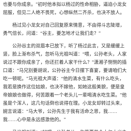
也要与你成亲。”初时他本拟以杨过的性命相胁，逼迫小龙女
屈服，但见二人绝不畏死，心想纵然二齐杀，也决不放人。
杨过见小龙女对自己回复原来情意，不由得斗志陡增，
勇气倍长，问道：“谷主，要怎地才让我们走？”
公孙谷主的双眉本已放下，听了杨过此言，又是缓缓上
竖，脸上渐布杀气，忽听马光祖叫道：“喂，公孙老头，人家
说过不跟你成亲了，你还拦着人家干什么？”潇湘子恻恻的插
口道：“马兄别要胡说，公孙谷主今日摆下喜宴，要请咱们大
吃一顿呢。”马光祖大声道：“他的清水生菜，有什么吃头，
我若是换作这位姑娘，也决不嫁他，如她这般美貌，便是皇
帝娘娘也做得，何苦跟着一个老头儿一辈喝清水吃生菜。”他
虽是个浑人，这几句话倒也说得在理。小龙女却转过头来，
婉言说道：“马大爷，公孙先生于我有活命之恩，我……
我……心中是永远感激他的。”