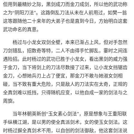
但用到最精妙之际，黑剑成刀而金刀成剑，所以他的武功称
之为“阴阳刀法”。这路倒乱刀法从未在人前用过，如樊一翁
这等跟随他二十来年的大弟子也是直到今日，方始明白这套
武功命名的真意。
杨过与小龙女双剑全壁，本来已渐占上风，但对手忽然
刀剑错乱，招数奇等特，二人不由得手忙脚乱，霎时之间连
遇险招。此时杨过的武功已胜于小龙女，看出黑剑的威力强
于金刀，当下将剑上的刀法尽数接了过来，让小龙女挡锯齿
金刀，心想她兵刃上占了便宜，那金刀不敢与她淑女剑相
碰，当不致有重大危险，只是敌人的刀法实在太奇，正规的
全真剑难以抵挡，只得随机应变，以他自成一家的剑法与之
周旋。
当年林朝英新创“玉女素心剑法”，原是想象与王重阳联
手纵横江湖，是以男的使全真派剑术，女的使玉女剑法。这
时杨过摒全真剑术不用，以自创的剑法御敌，他这套剑法说