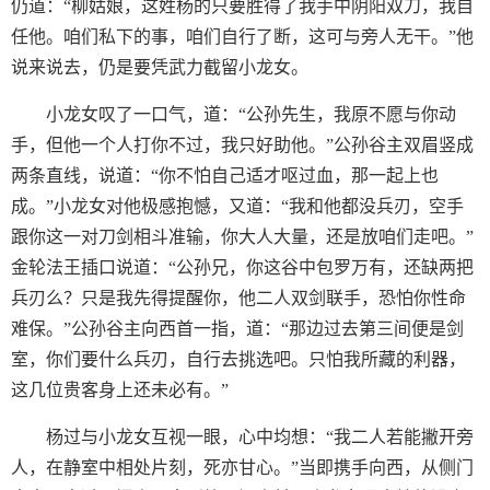
仍道：“柳姑娘，这姓杨的只要胜得了我手中阴阳双刀，我自
任他。咱们私下的事，咱们自行了断，这可与旁人无干。”他
说来说去，仍是要凭武力截留小龙女。
小龙女叹了一口气，道：“公孙先生，我原不愿与你动
手，但他一个人打你不过，我只好助他。”公孙谷主双眉竖成
两条直线，说道：“你不怕自己适才呕过血，那一起上也
成。”小龙女对他极感抱憾，又道：“我和他都没兵刃，空手
跟你这一对刀剑相斗准输，你大人大量，还是放咱们走吧。”
金轮法王插口说道：“公孙兄，你这谷中包罗万有，还缺两把
兵刃么？只是我先得提醒你，他二人双剑联手，恐怕你性命
难保。”公孙谷主向西首一指，道：“那边过去第三间便是剑
室，你们要什么兵刃，自行去挑选吧。只怕我所藏的利器，
这几位贵客身上还未必有。”
杨过与小龙女互视一眼，心中均想：“我二人若能撇开旁
人，在静室中相处片刻，死亦甘心。”当即携手向西，从侧门