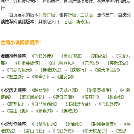
完毕，分别授权大陆广州出版社、台湾远流出版社、香港明河社出版发
行。
首页展示的版本为
修订版
，也称
新版
，
三联版
，流传最广，
首次阅
读推荐阅读此版本
！其他版入口：
旧版
、
新修版
。
金庸小说阅读顺序：
金庸推荐顺序
：《
飞狐外传
》→《
雪山飞狐
》→《
连城诀
》→《
天龙八
部
》→《
射雕英雄传
》→《
白马啸西风
》→《
鹿鼎记
》→《
笑傲江湖
》
→《
书剑恩仇录
》→《
神雕侠侣
》→《
侠客行
》→《
倚天屠龙记
》
→《
碧血剑
》→《
鸳鸯刀
》→《
越女剑
》
小说历史顺序
：《
越女剑
》→《
天龙八部
》→《
射雕英雄传
》→《
神雕
侠侣
》→《
倚天屠龙记
》→《
笑傲江湖
》→《
侠客行
》→《
碧血剑
》
→《
鹿鼎记
》→《
白马啸西风
》→《
书剑恩仇录
》→《
飞狐外传
》
→《
雪山飞狐
》→《
鸳鸯刀
》→《
连城诀
》
小说创作顺序
：《
书剑恩仇录
》→《
碧血剑
》→《
射雕英雄传
》→《
神
雕侠侣
》→《
雪山飞狐
》→《
飞狐外传
》→《
倚天屠龙记
》→《
鸳鸯