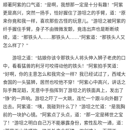
顺著阿紫的口气道：“是啊，我想那一定是十分有趣！”阿紫
更是高兴，突然一扬手，恰好握住了游坦之的手臂，道：“原
来你竟和我一样，喜欢那些古怪的玩意儿。”游坦之被阿紫的
纤手握住手臂，身子不由微微发颤，竟连出声也是断断续
续，道：“那铁头人……那铁头人……”阿紫道：“那铁头人又
怎么样了？”
游坦之道：“姑娘你该令那铁头人将头伸入狮子老虎的口
中，看看猛兽的利牙可咬得动他的铁头！”阿紫拍手笑道：
“好啊，你的主意怎么和我完全一样？我已经试过了，西域大
食国的一头猛狮，居然也咬他不穿！”阿紫心中高兴，讲话之
际手舞足蹈，无意中手指挥到了游坦之的铁面具上，发出了
“铮”的一声响。游坦之吓了一大跳，连忙一个跟斗向外翻了
出去。阿紫道：“咦，我碰到什么了？”游坦之忙道：“是我胸
前的一块护心镜。”阿紫点了头点，道：“那一定是稀世之宝
了！”游坦之明白自己万不能暴露身份，索性乱吹一通，道：