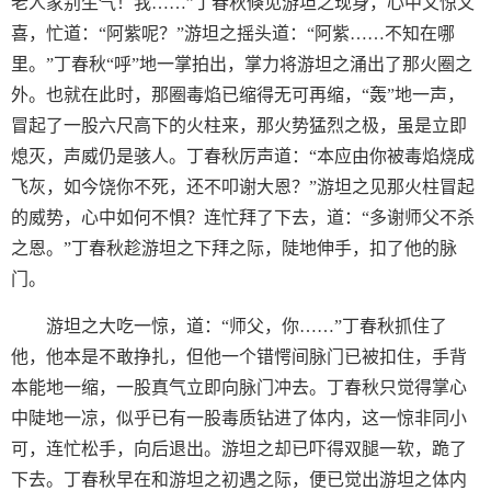
老人家别生气！我……”丁春秋倏见游坦之现身，心中又惊又
喜，忙道：“阿紫呢？”游坦之摇头道：“阿紫……不知在哪
里。”丁春秋“呼”地一掌拍出，掌力将游坦之涌出了那火圈之
外。也就在此时，那圈毒焰已缩得无可再缩，“轰”地一声，
冒起了一股六尺高下的火柱来，那火势猛烈之极，虽是立即
熄灭，声威仍是骇人。丁春秋厉声道：“本应由你被毒焰烧成
飞灰，如今饶你不死，还不叩谢大恩？”游坦之见那火柱冒起
的威势，心中如何不惧？连忙拜了下去，道：“多谢师父不杀
之恩。”丁春秋趁游坦之下拜之际，陡地伸手，扣了他的脉
门。
游坦之大吃一惊，道：“师父，你……”丁春秋抓住了
他，他本是不敢挣扎，但他一个错愕间脉门已被扣住，手背
本能地一缩，一股真气立即向脉门冲去。丁春秋只觉得掌心
中陡地一凉，似乎已有一股毒质钻进了体内，这一惊非同小
可，连忙松手，向后退出。游坦之却已吓得双腿一软，跪了
下去。丁春秋早在和游坦之初遇之际，便已觉出游坦之体内