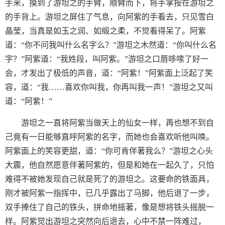
手来，摸到了游坦之的手臂，顺臂而下，将手掌按在游坦之
的手背上。游坦之屏住了气息，向阿紫的手看去，只见雪白
晶莹，当真是如玉之润、如缎之柔，不觉看得呆了。阿紫
道：“你不问我叫什么名字么？”游坦之木然道：“你叫什么名
字？”阿紫道：“我姓段，叫阿紫。”游坦之口唇哆嗦了好一
会，才发出了极低的声音，道：“阿紫！”阿紫面上泛起了笑
容，道：“我……喜欢你叫我，你再叫我一声！”游坦之又叫
道：“阿紫！”
游坦之一直将阿紫当做天上的仙女一样，再也想不到自
己竟有一日能够直呼阿紫的名字，而她也会喜欢听他叫唤。
阿紫面上的笑容更甜，道：“你可肯伴著我么？”游坦之心头
大震，他自然愿意伴著阿紫的，但是和她在一起久了，只怕
难得不被她发现自己就是死了的游坦之。这要命的铁面具，
刚才被阿紫一指挥中，已几乎露出了马脚，他后退了一步，
双手捧住了自己的铁头，拼命地摇著，像是想将铁头摇脱一
样。阿紫觉出游坦之突然向后退去，心中不禁一阵难过，