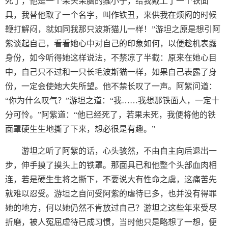
死了，他是一个呆头呆脑的蠢小子，给我戴上了一个铁面
具，我替他取了一个名字，叫作铁丑，来供我在烦闷的时候
鞭打解闷，就如同我那只波斯猫儿一样！”游坦之原是想引阿
紫谈起自己，看看她心中对自己的印象如何，以便趁机表露
身份，如今听得她这样说法，不禁凉了半截：原来在她心目
中，自己只不过和一只长毛波斯猫一样，如果自己表露了身
份，一定会使她大失所望。他不禁长叹了一声。阿紫问道：
“你为什么叹气？”游坦之道：“我……我想那铁面人，一定十
分可怜。”阿紫道：“他已经死了，若果未死，我便将他的铁
面罩硬生生地撕了下来，想必很是有趣。”
游坦之听了阿紫的话，心头骇然，不由自主向后退出一
步，伸手摸了摸头上的铁罩。那面具已和他整个头部血肉相
连，若是硬生生将之撕下，不要说大有性命之虞，这痛苦先
就难以忍受。游坦之自问受阿紫的虐待已多，也并没有得罪
她的地方，何以她仍然不肯放过自己？游坦之这些年来受尽
折磨，被人冤屈虐待已成习惯，当时他只是略想了一想，便