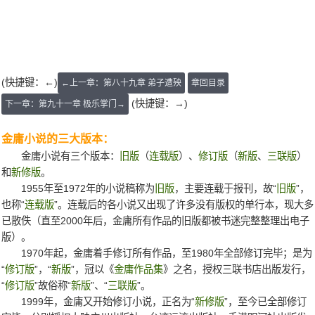
(快捷键：←)
←上一章：第八十九章 弟子遭殃
章回目录
(快捷键：→)
下一章：第九十一章 极乐掌门→
金庸小说的三大版本：
金庸小说有三个版本：
旧版
（
连载版
）、
修订版
（
新版
、
三联版
）
和
新修版
。
1955年至1972年的小说稿称为
旧版
，主要连载于报刊，故“
旧版
”，
也称“
连载版
”。连载后的各小说又出现了许多没有版权的单行本，现大多
已散佚（直至2000年后，金庸所有作品的旧版都被书迷完整整理出电子
版）。
1970年起，金庸着手修订所有作品，至1980年全部修订完毕；是为
“
修订版
”，“
新版
”，冠以《
金庸作品集
》之名，授权三联书店出版发行，
“
修订版
”故俗称“
新版
”、“
三联版
”。
1999年，金庸又开始修订小说，正名为“
新修版
”，至今已全部修订