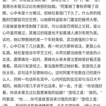
我再也未曾见过比你美丽的姑娘。”阿紫被丁春秋弄瞎了双
眼，心中本是十分难过，但她在星宿门下久了，什么样的残
酷刑罚都是司空见惯，以她那样盗取本门重宝的叛师大罪，
只是被星宿老怪刺瞎了双目，可以说是罚得轻之又轻，是以
心中虽然难过，其难过的程度也不如普通人遽尔失明为甚。
这时，她幻想救她的是一个年轻英俊、武功高强的少年公
子，心中已有了几分喜意，再一听对方那样说法，更是心头
乱跳。她在星宿派中学艺之时，众师兄都当她是个顽皮的小
女孩，跟萧峰在一起时，萧峰也从来未曾注意她是好看还是
难看。其间只有游坦之，曾当面称赞过她好看，但游坦之身
份太低，这句话不足使她动心。这时阿紫不知救自己的是什
么人，同样一句话听在耳中，心内所起的反应却与当日大不
相同。她高兴得几乎讲不出话来，好一会，才道：“你说我好
看，你说未曾见过比我更美丽的姑娘？”游坦之道：“是的。”
阿紫道：“你……你可是故意说来讨我的欢喜？”游坦之道：
“我……我说的话若是虚情假意，今生不得好死。”他心中对