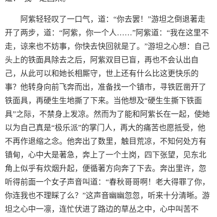
阿紫轻轻叹了一口气，道：“你去罢！”游坦之倒退著走
开了两步，道：“阿紫，你一个人……”阿紫道：“我在这里不
走，谅来也不妨事，你快去快回就是了。”游坦之心想：自己
头上的铁面具除去之后，阿紫双目已盲，再也不会认出自
己，从此可以和她长相厮守，世上还有什么比这更快乐的
事？他转身向前飞奔而出，准备找一个镇市，寻铁匠凿开了
铁面具，再硬生生地撕了下来。当他想及“硬生生撕下铁面
具”之际，不禁身上发凉。然而为了能和阿紫长在一起，使她
以为自己真是“极乐派”的掌门人，再大的痛苦也愿抵受，他
不再作退缩之念。他奔出了数里，触目荒凉，不知何处方有
镇甸，心中大是著急，奔上了一个土岗，四下张望，见东北
角上似乎有炊烟升起，便循著方向奔了下去。奔出里许，忽
听得前面一个女子声音叫道：“春秋哥哥啊！老大得罪了你，
你连我也不理睬了么？”这声音幽幽忽忽，听来十分清晰。游
坦之心中一凛，连忙伏进了路边的草丛之中，心中叫苦不