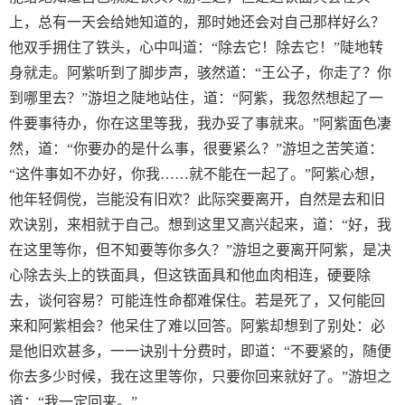
上，总有一天会给她知道的，那时她还会对自己那样好么？
他双手拥住了铁头，心中叫道：“除去它！除去它！”陡地转
身就走。阿紫听到了脚步声，骇然道：“王公子，你走了？你
到哪里去？”游坦之陡地站住，道：“阿紫，我忽然想起了一
件要事待办，你在这里等我，我办妥了事就来。”阿紫面色凄
然，道：“你要办的是什么事，很要紧么？”游坦之苦笑道：
“这件事如不办好，你我……就不能在一起了。”阿紫心想，
他年轻倜傥，岂能没有旧欢？此际突要离开，自然是去和旧
欢诀别，来相就于自己。想到这里又高兴起来，道：“好，我
在这里等你，但不知要等你多久？”游坦之要离开阿紫，是决
心除去头上的铁面具，但这铁面具和他血肉相连，硬要除
去，谈何容易？可能连性命都难保住。若是死了，又何能回
来和阿紫相会？他呆住了难以回答。阿紫却想到了别处：必
是他旧欢甚多，一一诀别十分费时，即道：“不要紧的，随便
你去多少时候，我在这里等你，只要你回来就好了。”游坦之
道：“我一定回来。”