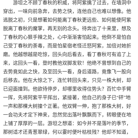
游坦之不顾丁春秋的积威，将阿紫擒了过去，在墙洞中
穿出，一味向前急奔，去势之快，连他自己也难以想像。他
逃脱之初，只是想著如何能离丁春秋更远些、如何能使阿紫
脱离丁春秋的魔掌，再无别的念头。待奔出了十来里，想及
丁春秋的心狠手辣之处，心中渐渐害怕起来。他倒不是怕自
己受丁春秋的荼毒，而是怕星宿老怪迁怒阿紫，加倍对她折
磨。他越想越是吃惊，回头向后看去，看丁春秋可有追了上
来，这回头一看，登时教他双脚发软！他绝不曾想到自己的
去势竟如此之快，及至回头一看，身后道路，竟像飞一股向
后移去。他在大惊之下，连忙转回头来，只见一株大树，却
已迎面撞到。他欲待停步，却哪里收得住势头？百忙中手臂
一挥，先将阿紫平平挥出，紧接著，他自己的身子已“砰”地
一声和那棵大树撞个正著。他双臂一伸，抱了那株大树，好
一会功夫才定下神来，忽然觉出落叶飘飘而下，转眼便在地
上铺了厚厚的一层。游坦之想道：如今并不是落叶的季节，
那树适才还青葱翠绿，何以霎时便叶枯枝残？他却不知道，