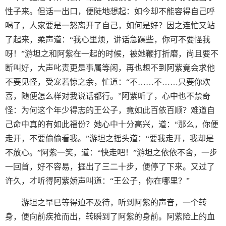
性子来。但话一出口，便陡地想起：如今却不能容得自己呼
喝了，人家要是一怒离开了自己，如何是好？因之连忙又站
了起来，柔声道：“我心里烦，讲话急躁些，你可不要怪我
呀！”游坦之和阿紫在一起的时候，被她鞭打折磨，尚且要不
断叫好，大声叱责更是事属等闲，再也想不到阿紫竟会求他
不要见怪，受宠若惊之余，忙道：“不……不……只要你欢
喜，随便怎么样对我说话都行。”阿紫听了，心中也不禁奇
怪：为何这个年少得志的王公子，竟如此百依百顺？难道自
己命中真的有如此福份？她心中十分高兴，道：“那么，你便
走开，不要偷偷看我。”游坦之摇头道：“要我走开，我却是
不放心。”阿紫一笑，道：“快走吧！”游坦之依依不舍，一步
一回首，好不容易，捱出了三二十步，便停了下来。又过了
许久，才听得阿紫娇声叫道：“王公子，你在哪里？”
游坦之早已等得迫不及待，听到阿紫的声音，一个转
身，便向前疾抢而出，转瞬到了阿紫的身前。阿紫险上的血