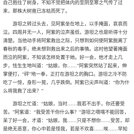
自己抱住了树身，不知不觉把体内的至阴至寒之气传了过
来，那株大树竟已冻枯而死了。
游坦之转过头去，见阿紫坐在地上，以手掩面，哀哀而
泣。四周并无一人，阿紫的泣声虽低，游坦之也是听得十分
清楚。当他动手将阿紫救出之际，只想到如何使阿紫脱离丁
春秋的毒手，绝未想到救出来之后的事情。这时他望著掩面
而泣的阿紫，不知该怎样处置于她。好一会，他才走上几
步，怯生生地叫道：“姑娘，你……”阿紫突然站了起来，伸
掌便打，“砰”地一拳，正打在游坦之的胸口。游坦之冷不防
吃了一惊，身形一晃，几乎跌倒。阿紫已尖声叫道：“你为什
么将我救了出来？”
游坦之忙道：“姑娘，当时……我若不出手，你还要受
苦。”阿紫道：“我受苦干你什么事？”游坦之嗫嚅不能回答，
呆了好一会，才道：“姑娘，我……只是不想你……受苦，却
是绝无恶意，你心中若是怪我，若是不欢喜……唉……早知