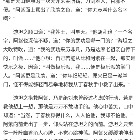
“那是天山绝项的一块天外来金所铸，刀剑难入，百邪不
侵。”阿紫面上露出了欣羡之色，道：“你究竟叫什么名字
啊？”
游坦之顺口道：“我姓王，叫星天。”他胡乱诌了一个名
字，阿紫也深信不疑，道：“你的武功是哪一门的？”游坦之
大吹特吹，逍：“我的武功来历非凡，乃是达摩老祖亲自传下
的，叫做……”他心想：自己若能从比和阿紫在一起，那实是
快乐之极，因道：“叫做极乐派，我……便是极乐派的掌门
人。”阿紫更是欣羡，道：“你年纪轻轻，原来已是一派掌
门，怪不得能够轻而易举地将我从丁春秋手中救了出来。”
游坦之搭救阿紫，乃是绝对未曾经过考虑的行动，若是
教他想上一想，那他是万万不敢动手的。他心中苦笑，口中
却道：“当然，丁春秋算得什么，人人怕他，我却不怕他。”
阿紫向前走出了一步，仰头站在游坦之的面前。游坦之只觉
得一阵阵幽香沁人心脾，不觉心跳神荡。阿紫又缓缓地伸出