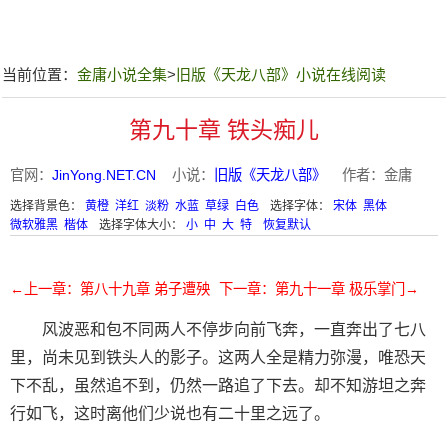
当前位置：
金庸小说全集
>
旧版《天龙八部》小说在线阅读
第九十章 铁头痴儿
官网：
JinYong.NET.CN
小说：
旧版《天龙八部》
作者：金庸
选择背景色：
黄橙
洋红
淡粉
水蓝
草绿
白色
选择字体：
宋体
黑体
微软雅黑
楷体
选择字体大小：
小
中
大
特
恢复默认
←上一章：第八十九章 弟子遭殃
下一章：第九十一章 极乐掌门→
风波恶和包不同两人不停步向前飞奔，一直奔出了七八
里，尚未见到铁头人的影子。这两人全是精力弥漫，唯恐天
下不乱，虽然追不到，仍然一路追了下去。却不知游坦之奔
行如飞，这时离他们少说也有二十里之远了。