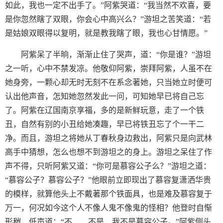
如此，我也一定不出手了。”阿紫哭道：“我当然不欢喜，要
是你忽然瞎了双眼，你会心中高兴么？”游坦之苦笑道：“若
是姑娘双眼得以复明，就是教我瞎了眼，我也心甘情愿。”
阿紫呆了半晌，渐渐止住了哭声，道：“你是谁？”游坦
之一听，心中不禁发凉。他敬仰阿紫，崇拜阿紫，人虽不在
她身旁，一颗心却无时无刻不在系念著她，只当她立时便可
认出他声音，怎知她忽然发此一问，可知她早已将自己忘
了。阿紫在辽国南京享福，多的是新鲜玩意，走了一个铁
丑，自然有别的小丑给她凑趣，早已将铁丑忘了个一干二
净。而且，游坦之将她从丁春秋身边救出，阿紫只是向武林
高手中猜想，怎么也想不到游坦之的身上。游坦之呆住了作
声不得，只听阿紫又道：“你可是慕容公子么？”游坦之道：
“慕容公子？慕容公子？”他眼前立即现出了慕容复潇洒华贵
的模样，就算他头上不戴著那个铁面具，也是难及慕容复于
万一，何况如今这个人不像人鬼不像鬼的怪相？他登时自惭
形秽，低声道：“不……不是，我不是慕容公子。”阿紫侧头