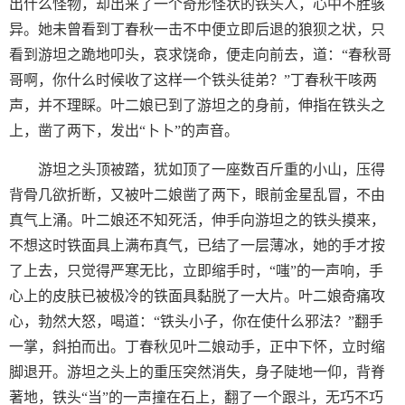
出什么怪物，却出来了一个奇形怪状的铁头人，心中不胜骇
异。她未曾看到丁春秋一击不中便立即后退的狼狈之状，只
看到游坦之跪地叩头，哀求饶命，便走向前去，道：“春秋哥
哥啊，你什么时候收了这样一个铁头徒弟？”丁春秋干咳两
声，并不理睬。叶二娘已到了游坦之的身前，伸指在铁头之
上，凿了两下，发出“卜卜”的声音。
游坦之头顶被踏，犹如顶了一座数百斤重的小山，压得
背骨几欲折断，又被叶二娘凿了两下，眼前金星乱冒，不由
真气上涌。叶二娘还不知死活，伸手向游坦之的铁头摸来，
不想这时铁面具上满布真气，已结了一层薄冰，她的手才按
了上去，只觉得严寒无比，立即缩手时，“嗤”的一声响，手
心上的皮肤已被极冷的铁面具黏脱了一大片。叶二娘奇痛攻
心，勃然大怒，喝道：“铁头小子，你在使什么邪法？”翻手
一掌，斜拍而出。丁春秋见叶二娘动手，正中下怀，立时缩
脚退开。游坦之头上的重压突然消失，身子陡地一仰，背脊
著地，铁头“当”的一声撞在石上，翻了一个跟斗，无巧不巧