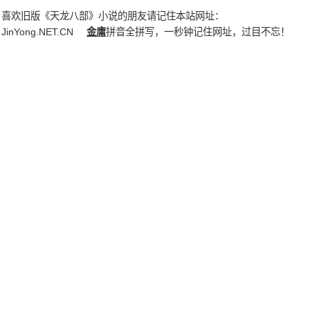
喜欢旧版《天龙八部》小说的朋友请记住本站网址：
JinYong.NET.CN
金庸
拼音全拼写，一秒钟记住网址，过目不忘！