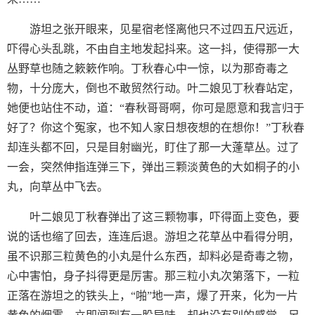
游坦之张开眼来，见星宿老怪离他只不过四五尺远近，
吓得心头乱跳，不由自主地发起抖来。这一抖，使得那一大
丛野草也随之簌簌作响。丁秋春心中一惊，以为那奇毒之
物，十分庞大，倒也不敢贸然行动。叶二娘见丁秋春站定，
她便也站住不动，道：“春秋哥哥啊，你可是愿意和我言归于
好了？你这个冤家，也不知人家日想夜想的在想你！”丁秋春
却连头都不回，只是目射幽光，盯住了那一大蓬草丛。过了
一会，突然伸指连弹三下，弹出三颗淡黄色的大如桐子的小
丸，向草丛中飞去。
叶二娘见丁秋春弹出了这三颗物事，吓得面上变色，要
说的话也缩了回去，连连后退。游坦之花草丛中看得分明，
虽不识那三粒黄色的小丸是什么东西，却料必是奇毒之物，
心中害怕，身子抖得更是厉害。那三粒小丸次第落下，一粒
正落在游坦之的铁头上，“啪”地一声，爆了开来，化为一片