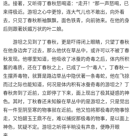
迭。接著，又听得丁春秋怒喝道：“走开！”那一声怒喝，已
来得极近。游坦之心中更惊，连大气儿也不敢出，向外看
去，只见丁春秋断袖飘飘，面色铁青，向前驰来。在他的身
后则跟著妖媚万状的叶二娘。
游坦之见到了丁春秋，更是吓得闭上眼睛，只望丁春秋
在他身边奔了过去，那么他伏在草丛中，或许可以不被丁春
秋发现。他哪里知道，他吸收了冰蚕的奇毒之后，体内所积
蓄的毒质，还在丁春秋之上，已成了一个“毒人”，丁春秋一
生摆弄毒物，就算是路边草丛中隐伏著一条毒蛇，他在飞掠
而过之际也能知道，何况是体内积有冰蚕奇毒的游坦之？丁
春秋奔到了近前，立即停了下来，面上现出了极其疑惑的神
色。其时，丁秋春还未知躲在草丛中的是游坦之，只是觉出
有一件至阴至寒的物事就在近前。他又怕将那极毒的物事惊
走，又怕碧玉王鼎不在，难以捕捉那极毒的物事，是以面上
神色，犹疑不定。游坦之听得半晌没有声息，便睁开眼
来……