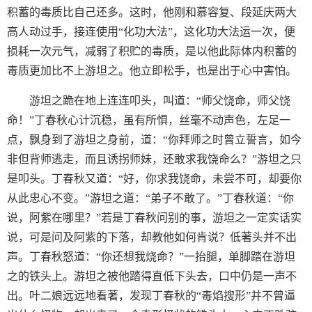
积蓄的毒质比自己还多。这时，他刚和慕容复、段延庆两大
高人动过手，接连使用“化功大法”，这化功大法运一次，便
损耗一次元气，减弱了积贮的毒质，是以他此际体内积蓄的
毒质更加比不上游坦之。他立即松手，也是出于心中害怕。
游坦之跪在地上连连叩头，叫道：“师父饶命，师父饶
命！”丁春秋心计沉稳，虽有所惧，丝毫不动声色，左足一
点，飘身到了游坦之身前，道：“你拜师之时曾立誓言，如今
非但背师逃走，而且诱拐师妹，还敢求我饶命么？”游坦之只
是叩头。丁春秋又道：“好，你求我饶命，未尝不可，却要你
从此忠心不变。”游坦之道：“弟子不敢了。”丁春秋道：“你
说，阿紫在哪里？”若是丁春秋问别的事，游坦之一定实话实
说，可是问及阿紫的下落，却教他如何肯说？低著头并不出
声。丁春秋怒道：“你还想我烧命？”一抬腿，单脚踏在游坦
之的铁头上。游坦之被他踏得直低下头去，口中仍是一声不
出。叶二娘远远地看著，发现丁春秋的“毒焰搜形”并不曾逼