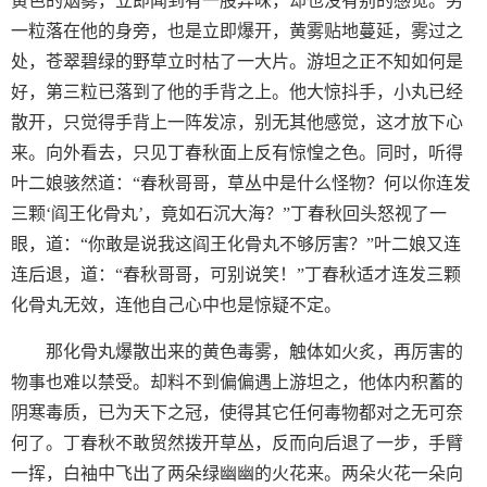
黄色的烟雾，立即闻到有一股异味，却也没有别的感觉。另
一粒落在他的身旁，也是立即爆开，黄雾贴地蔓延，雾过之
处，苍翠碧绿的野草立时枯了一大片。游坦之正不知如何是
好，第三粒已落到了他的手背之上。他大惊抖手，小丸已经
散开，只觉得手背上一阵发凉，别无其他感觉，这才放下心
来。向外看去，只见丁春秋面上反有惊惶之色。同时，听得
叶二娘骇然道：“春秋哥哥，草丛中是什么怪物？何以你连发
三颗‘阎王化骨丸’，竟如石沉大海？”丁春秋回头怒视了一
眼，道：“你敢是说我这阎王化骨丸不够厉害？”叶二娘又连
连后退，道：“春秋哥哥，可别说笑！”丁春秋适才连发三颗
化骨丸无效，连他自己心中也是惊疑不定。
那化骨丸爆散出来的黄色毒雾，触体如火炙，再厉害的
物事也难以禁受。却料不到偏偏遇上游坦之，他体内积蓄的
阴寒毒质，已为天下之冠，使得其它任何毒物都对之无可奈
何了。丁春秋不敢贸然拨开草丛，反而向后退了一步，手臂
一挥，白袖中飞出了两朵绿幽幽的火花来。两朵火花一朵向