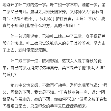
地避开了叶二娘的这一掌。叶二娘一掌不中，踏前一步，第
二掌又已击到。游坦之见她妖媚狠辣，又称师父为“春秋哥
哥”，也是不敢还手，只用双手护住要害，叫道：“师父，我
真的不知道阿紫在什么地方，真的不知道！”
他一句话刚说完，已被叶二娘击中了三掌，身子像葫芦
般向外滚出。叶二娘只觉这铁头人的身子其冷若冰，掌力击
了上去，刹时便无影无踪。
叶二娘三掌一过，陡地想起，这铁头人是丁春秋的徒
弟，自己的掌力消失得这样离奇，莫不是著了他“化功大法”
的道儿？
她心中又惊又怒，不敢再行动手。游坦之喘著气道：“师
父，阿紫的下落，我实是不知。”丁春秋冷笑一声，道：“阿
紫是被你带走的，她的下落，你如何不知？”游坦之被丁春秋
问得哑口无言，只见师父的手掌又已缓缓扬起来。