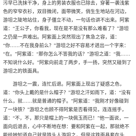
污早已洗抹干净，身上的男装衣服也已除去，穿著一袭浅紫
色的窄窄衣衫，双目微闭，面带微笑，俏生生地站在河边，
游坦之陡地站住，身子僵立不动，一句话也讲不出来。阿紫
道：“王公子，你看我，现在是不是没有那么难看了？”游坦
之仍是一声难出。阿紫面上突然现出了焦急之容，道：
“你……不在我身前么？”游坦之好不容易才迸出一个字来：
“在。”阿紫道：“那你怎么不答我的话？”游坦之道：“我……
不知说什么好。”阿紫向前走了两步，手一扬，突然又碰到了
游坦之的铁面具。
游坦之一震，连忙后退。阿紫面上现出了疑惑之色，
道：“你头上戴的是什么帽子？”游坦之汗如雨下，道：“没有
什么，就……就是普通的帽子。”阿紫道：“我刚才好像碰到
了一块铁？”游坦之也顾不得阿紫是否看得见，连连摇手，
道：“不，不，那只是帽上的一块佩玉而已！”他一面说，一
面向后退去，心中不断地在想：要和阿紫在一起，那就绝不
能给她知道自己就是铁头人游坦之，但是这铁面具套在头