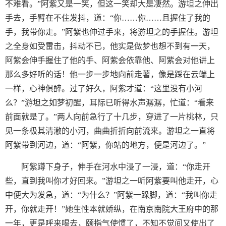
不难看。”阿紫又是一笑，但这一笑却大是凄然。游坦之伸出
手去，手臂在不住发抖，道：“你……你……且握住了我的
手，我带你走。”阿紫也伸过手来，将游坦之的手握住。游坦
之全身如受雷击，抖动不已，他实是做梦也想不到有一天，
阿紫会伸手握住了他的手、阿紫会依靠他、阿紫会对他讲上
那么多好听的话！他一步一步地向前走著，像是踩在云端上
一样，心神俱醉。过了好久，阿紫才道：“这里没有小河
么？”游坦之如梦初醒，耳际已听得水声潺潺，忙道：“看来
前面就是了。”两人向前急行了十几步，穿进了一片桃林，只
见一条极其清澈的小河，曲曲折折向前流来。游坦之一直将
阿紫带到河边，道：“阿紫，你站的地方，便是河边了。”
阿紫蹲下身子，伸手在河水中浸了一浸，道：“你走开
些，直到我叫你才好回来。”游坦之一听阿紫要叫他走开，心
中便大为发急，道：“为什么？”阿紫一跺脚，道：“我叫你走
开，你就走开！”她生性本就娇纵，在南京南院大王府中的那
一年，更是呼来喝去，颐指气使惯了，不知不觉间又使出了