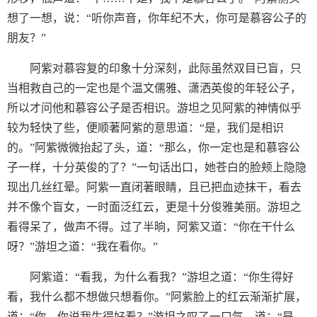
想了一想，说：“听你声音，你年纪不大，你可是慕容公子的
朋友？”
阿紫对慕容复的印象十分深刻，此际虽然双目已盲，只
当相救自己的一定也是个温文儒雅、潇洒英俊的年轻公子，
所以才问他和慕容公子是否相识。游坦之见阿紫的神情似乎
较为轻快了些，便顺著阿紫的意思道：“是，我们是相识
的。”阿紫微微抬起了头，道：“那么，你一定也是和慕容公
子一样，十分英俊的了？”一句话出口，她苍白的脸颊上隐隐
现出几丝红晕。阿紫一直闭著眼睛，且已把血迹抹干，看去
并不像个盲女，一时面泛红云，更是十分俊雅美丽。游坦之
看得呆了，做声不得。过了半晌，阿紫又道：“你在干什么
呀？”游坦之道：“我在看你。”
阿紫道：“看我，为什么看我？”游坦之道：“你生得好
看，我什么都不想做只想看你。”阿紫脸上的红云渐渐扩展，
道：“你、你说我生得好看？”游坦之叹了一口气，道：“是，