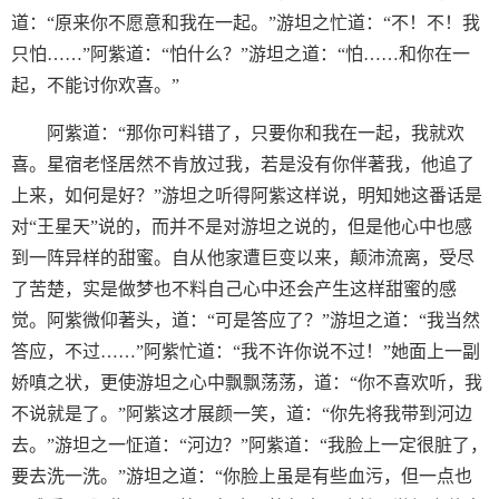
道：“原来你不愿意和我在一起。”游坦之忙道：“不！不！我
只怕……”阿紫道：“怕什么？”游坦之道：“怕……和你在一
起，不能讨你欢喜。”
阿紫道：“那你可料错了，只要你和我在一起，我就欢
喜。星宿老怪居然不肯放过我，若是没有你伴著我，他追了
上来，如何是好？”游坦之听得阿紫这样说，明知她这番话是
对“王星天”说的，而并不是对游坦之说的，但是他心中也感
到一阵异样的甜蜜。自从他家遭巨变以来，颠沛流离，受尽
了苦楚，实是做梦也不料自己心中还会产生这样甜蜜的感
觉。阿紫微仰著头，道：“可是答应了？”游坦之道：“我当然
答应，不过……”阿紫忙道：“我不许你说不过！”她面上一副
娇嗔之状，更使游坦之心中飘飘荡荡，道：“你不喜欢听，我
不说就是了。”阿紫这才展颜一笑，道：“你先将我带到河边
去。”游坦之一怔道：“河边？”阿紫道：“我脸上一定很脏了，
要去洗一洗。”游坦之道：“你脸上虽是有些血污，但一点也