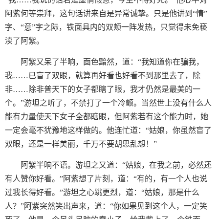
阿紫何等祟拜，这句话讲来自是异常诚挚。只是他讲到“情”
字、“意”字之际，铁面具内的双颊一阵发热，只觉得未免亵
渎了阿紫。
阿紫又呆了半晌，面色黯然，道：“我知道你在骗我，
我……已盲了双眼，就算再好看也好看不到那里去了，除
非……除非普天下的女子都瞎了眼，我才仍然是最美的一
个。”游坦之听了，不禁打了一个冷颤。当然世上没有什么人
能有力量使天下女子全都瞎眼，但阿紫若有这个能力时，她
一定会毫不犹豫地这样做的。他连忙道：“姑娘，你虽然盲了
双眼，还是一样美丽，千万不要胡思乱想！”
阿紫半晌不语。游坦之又道：“姑娘，在我之前，必然还
有人赞你好看。”阿紫想了片刻，道：“有的，有一个人也说
过我长得好看。”游坦之心跳更烈，道：“姑娘，那是什么
人？”阿紫突然笑出声来，道：“你如果见到这个人，一定笑