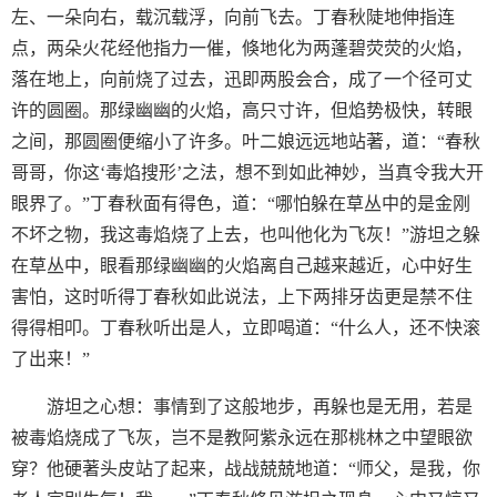
左、一朵向右，载沉载浮，向前飞去。丁春秋陡地伸指连
点，两朵火花经他指力一催，倏地化为两蓬碧荧荧的火焰，
落在地上，向前烧了过去，迅即两股会合，成了一个径可丈
许的圆圈。那绿幽幽的火焰，高只寸许，但焰势极快，转眼
之间，那圆圈便缩小了许多。叶二娘远远地站著，道：“春秋
哥哥，你这‘毒焰搜形’之法，想不到如此神妙，当真令我大开
眼界了。”丁春秋面有得色，道：“哪怕躲在草丛中的是金刚
不坏之物，我这毒焰烧了上去，也叫他化为飞灰！”游坦之躲
在草丛中，眼看那绿幽幽的火焰离自己越来越近，心中好生
害怕，这时听得丁春秋如此说法，上下两排牙齿更是禁不住
得得相叩。丁春秋听出是人，立即喝道：“什么人，还不快滚
了出来！”
游坦之心想：事情到了这般地步，再躲也是无用，若是
被毒焰烧成了飞灰，岂不是教阿紫永远在那桃林之中望眼欲
穿？他硬著头皮站了起来，战战兢兢地道：“师父，是我，你