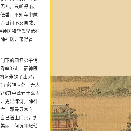
也无礼。只听得咯、
子低垂，不知车中藏
，眉目间不怒自威，
薛神医和游氏兄弟在
求薛神医，来得冒
他门下的四名弟子悄
挡乔峰逃走，薛神医
手将阿朱扶了出来，
除了薛神医外，无人
猜想其中藏看什么古
伤，更是惊讶。薛神
救命，那是寻常之
然自己送上门来，实
的美丽，何况年纪幼