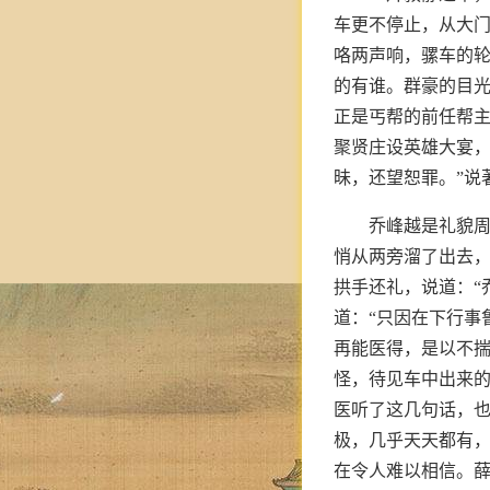
车更不停止，从大
咯两声响，骡车的
的有谁。群豪的目
正是丐帮的前任帮主
聚贤庄设英雄大宴
昧，还望恕罪。”说
乔峰越是礼貌
悄从两旁溜了出去
拱手还礼，说道：“
道：“只因在下行事
再能医得，是以不揣
怪，待见车中出来
医听了这几句话，
极，几乎天天都有
在令人难以相信。