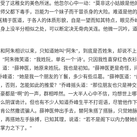
受了这稚女的美色所迷。他忽尔心中一动：“莫非这小姑娘是他
和师父都下毒手，岂能为一个妹子而干冒杀身的大险。难道是他
医精于医道，于各人的体质形貌，自是一望而知其特点，眼见乔
身上没半分相似之处，可以断定决无骨肉关连。他微一沉吟，道
和阿朱相识以来，只知道她叫“阿朱”，到底是否姓朱，却说不
？”阿朱微笑道：“我姓阮，单名一个‘诗’。只因我性喜穿红色衣
，道：“薛神医，她原来姓阮。我也是初知。”薛神医更是奇怪，
乔峰道：“她是我一个朋友的丫鬟，多少有些瓜葛。”薛神医道：
，否则，怎能如此的推爱？”乔峰摇头道：“那位朋友也只是神交
豪都是“啊”的一声，群相哗然。一大半人心中不信，均想世上
什么阴谋诡计。但也有不少人知道乔峰生平不打诳语，尽管他作
必肯公然撒谎骗人。薛神医伸出手去，替阿朱搭了搭脉，只觉她
，再搭她左手脉搏，已知其理，说道：“若不是阁下以内力替她
掌力之下了。”