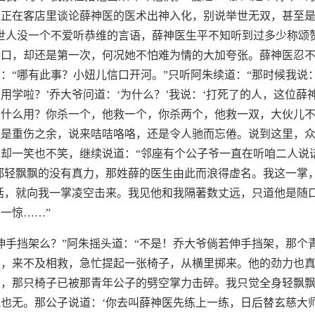
爷正在客店里谈论薛神医的医术出神入化，别说举世无双，甚至
世人没一个不爱听恭维的言语，薛神医生平不知听到过多少称颂
之口，却还是第一次，何况她不怕难为情的大加夸张。薛神医忍
：“哪有此事？小妞儿信口开河。”只听阿朱续道：“那时候我说
用学啦？’乔大爷问道：‘为什么？’我说：‘打死了的人，这位薛
什么用？你杀一个，他救一个，你杀两个，他救一双，大伙儿不
虽是重伤之余，说来咭咭咯咯，还是令人驰而忘倦。说到这里，
却一笑也不笑，继续说道：“邻座有个公子爷一直在听咱二人说
都轻飘飘的没有真力，那姓薛的医生由此而浪得虚名。我这一掌
话，就向我一掌凌空击来。我见他和我隔著数丈远，只道他是随
一惊……”
伸手挡架么？”阿朱摇头道：“不是！乔大爷倘若伸手挡架，那个
远，来不及相救，急忙提起一张椅子，从横里掷来。他的劲力也
响，那只椅子已被那青年公子的劈空掌力击碎。我只觉全身轻飘
也无。那公子说道：‘你去叫薛神医先练上一练，日后替玄慈大