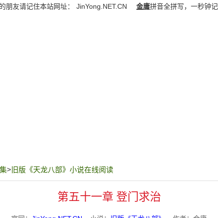
的朋友请记住本站网址：
JinYong.NET.CN
金庸
拼音全拼写，一秒钟记
集
>
旧版《天龙八部》小说在线阅读
第五十一章 登门求治