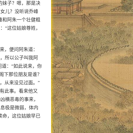
的妹子？嗯，那是决
的女儿？没听说乔峰
峰和阿朱一个壮健粗
：“这位姑娘尊姓，
上来，便问阿朱道：
衫，所以公子叫我阿
问道：“如此说来，你
“阁下那位朋友是谁？
，从来没见过面。”
哪有此事。看来他又
下凶横恶毒的事来，
脉息极是微弱，体内
续命，这位姑娘早已