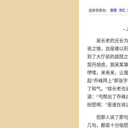
选择背景色：
黄橙
洋红
←
吴长老的兄长
丧之情，自是难以
到了大厅前的庭院之
契丹胡虏，我吴某
啰嗦，来来来，让我
起“乔峰拜上”那张
了和气。”徐长老也
道：“丐帮出了乔峰
纷怒喝：“是谁在说
但那人说了那
几句，都是十分恼