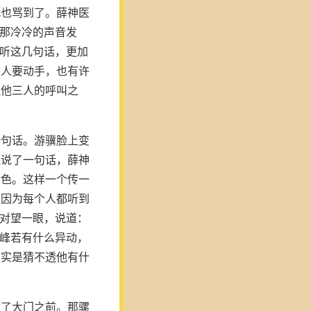
代也骂到了。薛神医
有那冷冷的声音发
一听这几句话，更加
众人要动手，也有许
但他三人的呼叫之
一句话。游骥脸上变
边说了一句话，薛神
转色。这样一个传一
，因为每个人都听到
僧对望一眼，说道：
乔峰若有什么异动，
，实是猜不透他有什
到了大门之前。那骡