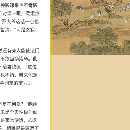
薛神医谅来也不肯医
难对望一眼，缓缓点
“乔大爷这话一点也
智清。”可是玄寂、
然还有旁人能使这门
才不致当场毙命。此
下暗自钦佩：“这位
点也不错，看来他定
若金刚掌的掌力之
下是在何处？”他顾
阿朱是个天性极为顽
乃是家常便饭，心念
子，相貌很是潇洒英