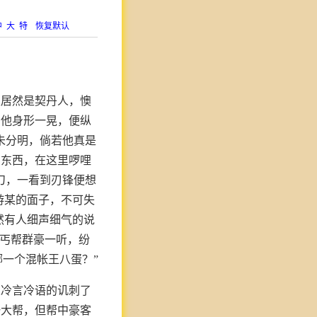
中
大
特
恢复默认
主居然是契丹人，懊
，他身形一晃，便纵
未分明，倘若他真是
么东西，在这里啰哩
刀，一看到刃锋便想
游某的面子，不可失
然有人细声细气的说
”丐帮群豪一听，纷
哪一个混帐王八蛋？”
人冷言冷语的讥刺了
一大帮，但帮中豪客