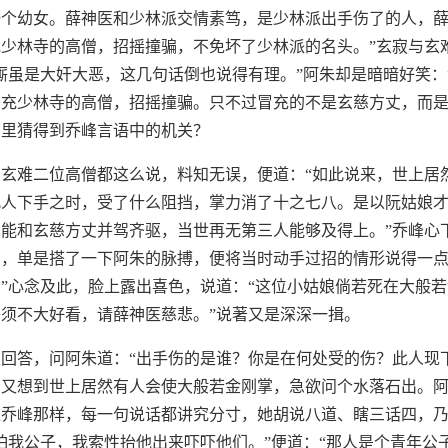
一个幼女。薛神医和少林派交情素笃，是少林派出手伤了的人，
少林寺的高僧，招摇撞骗，不免坏了少林派的名头。”玄寂与玄
厮虽是大奸大恶，这几句话倒也说得有理。”阿朱却是暗暗好笑：
充少林寺的高僧，招摇撞骗。只不过冒充的不是玄慈方丈，而是
哪里猜得到乔峰言语中的机关？
玄难二位高僧都这么说，料知无误，便道：“如此说来，世上居
此人下手之时，受了什么阻挡，掌力消了十之七八。是以阮姑娘
能和玄慈方丈并驾齐驱，当世再无第三人能够及得上。”乔峰心
神，单是搭了一下阿朱的脉搏，便将当时动手过招的情形说得一
”心念及此，脸上露出喜色，说道：“这位小姑娘倘若死在大般
须不大好看，请薛神医慈悲。”说著又是深深一揖。
回答，问阿朱道：“出手伤的是谁？你是在何处受的伤？此人现
，又想到世上居然有人会使大般若金刚掌，急欲问个水落石出。
像乔峰那样，每一句说话都讲究分寸，她胡说八道、瞎三话四，
怕我公子，我索性抬他出来吓吓他们。”便道：“那人是个青年公