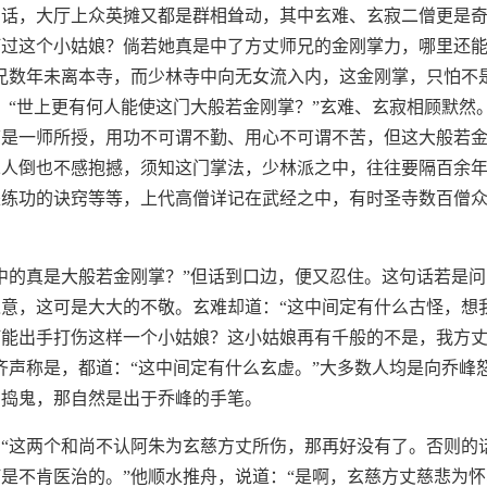
话，大厅上众英摊又都是群相耸动，其中玄难、玄寂二僧更是奇
过这个小姑娘？倘若她真是中了方丈师兄的金刚掌力，哪里还能
兄数年未离本寺，而少林寺中向无女流入内，这金刚掌，只怕不
：“世上更有何人能使这门大般若金刚掌？”玄难、玄寂相顾默然
慈是一师所授，用功不可谓不勤、用心不可谓不苦，但这大般若
二人倒也不感抱撼，须知这门掌法，少林派之中，往往要隔百余
是练功的诀窍等等，上代高僧详记在武经之中，有时圣寺数百僧
。
中的真是大般若金刚掌？”但话到口边，便又忍住。这句话若是
意，这可是大大的不敬。玄难却道：“这中间定有什么古怪，想
何能出手打伤这样一个小姑娘？这小姑娘再有千般的不是，我方
齐声称是，都道：“这中间定有什么玄虚。”大多数人均是向乔峰
中捣鬼，那自然是出于乔峰的手笔。
“这两个和尚不认阿朱为玄慈方丈所伤，那再好没有了。否则的
是不肯医治的。”他顺水推舟，说道：“是啊，玄慈方丈慈悲为