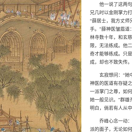
他一说了这两句
兄几时以金刚掌力打
“薛居士，我方丈师
手。”薛神医皱眉道
林寺数十年，和玄
限，无法练成。他
奇才能够练成。只
成，却也不致失传
玄寂想问：“她
神医的医道有存疑之
一派掌门之尊，如
她一般见识。”群雄
明白，倘若有人从
乔峰心念一动：
派的面子，无论如何