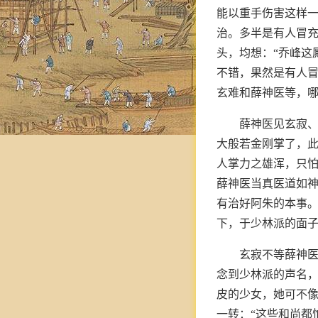
能以重手伤害这样
治。多半是有人冒充
头，均想：“乔峰这
不错，果然是有人冒
玄难和薛神医等，
薛神医见玄寂、
大般若金刚掌了，
人掌力之雄浑，只怕
薛神医当真医道如
有治好阿朱的本事。
下，于少林派的面子
玄寂不等薛神医
念到少林派的声名
皮的少女，她可不
一转：“这些和尚都