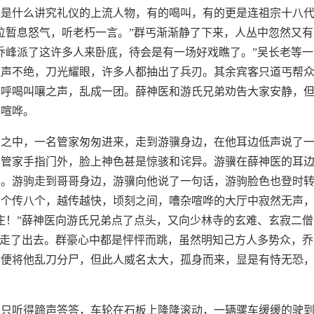
不是什么讲究礼仪的上流人物，有的喝叫，有的更是连祖宗十八
位暂息怒气，听老朽一言。”群丐渐渐静了下来，人丛中忽然又
乔峰派了这许多人来卧底，待会是有一场好戏瞧了。”吴长老等
之声不绝，刀光耀眼，许多人都抽出了兵刃。其余宾客只道丐帮
片呼喝叫嚷之声，乱成一团。薛神医和游氏兄弟劝告大家安静，
的喧哗。
团之中，一名管家匆匆进来，走到游骥身边，在他耳边低声说了
那管家手指门外，脸上神色甚是惊骇和诧异。游骥在薛神医的耳
了。游驹走到哥哥身边，游骥向他说了一句话，游驹脸色也登时
四个传八个，越传越快，顷刻之间，嘈杂喧哗的大厅中寂然无声
庄！”薛神医向游氏兄弟点了点头，又向少林寺的玄难、玄寂二
身走了出去。群豪心中都是怦怦而跳，虽然明知己方人多势众，
时便将他乱刀分尸，但此人威名太大，孤身而来，显是有恃无恐
，只听得蹄声答答，车轮在石板上隆隆滚动，一辆骡车缓缓的驶