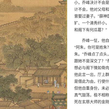
小，乔峰决计不会是
计不会，他对父母
曾娶过妻子。”薛神
犷、一个清秀纤小，
和阁下有何瓜葛？”
乔峰一怔，他自
“阿朱，你可是姓朱
朱。”乔峰点了点头
跟她不是深交了？”
想必与阁下情如骨肉
他此言一出，厅上群
是借此为由，行使
但他自重身份，未
真气鼓荡，极不相称
死在玄慈大师的金刚