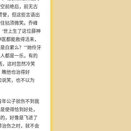
是空前绝后，前无古
赞誉，但这些言语出
不住拈须微笑。乔峰
：‘世上生了这位薛神
神医都能救得活来，
是白累么？’”她伶牙
众人都是一乐，有的
话，这时忽然冷笑
，瞧他也治得好
口说笑，也不以为
青年公子就伤不到我
真是使得恰到好处，
飘的，好像是飞进了
师治伤之时，就不会