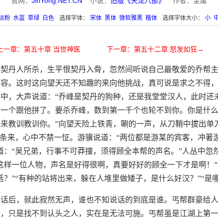
官网：
JinYong.NET.CN
小说：
旧版《天龙八部》
作者：金庸
淡粉
水蓝
草绿
白色
选择字体：
宋体
黑体
微软雅黑
楷体
选择字体大小：
小
上一章：第五十章 当世神医
下一章：第五十二章 怒发如狂→
为契丹人所杀，生平恨契丹入骨，忽然间听说自己最敬爱的乔帮
形容。这时这向望天还不知趣的来向他挑战，真可说是求之不得
中，大声说道：“乔峰是契丹的狗种，还是我堂堂汉人，此时还
第一个跟他拼了。要杀乔峰，数到第一千个也轮不到你。你是什
来教训教训你。”向望天险上铁青，唰的一声，从刀鞘中拔出单
字条来，心中不禁一怔。游骥说道：“两位都是游某的宾客，冲著
道：“吴兄弟，行事不可莽撞，须得顾全本帮的声名。”人丛中忽
这样一位人物，声名是好得很啊，真要好好的顾全一下才是啊！
话？”“有种的站将出来，躲在人堆里做矮子，是什么好汉？”“是
句话后，就此寂然无声，谁也不知说话的到底是谁。丐帮群豪给
怒，只是找不到认头之人，实在是无法可施。丐帮虽是江湖上第