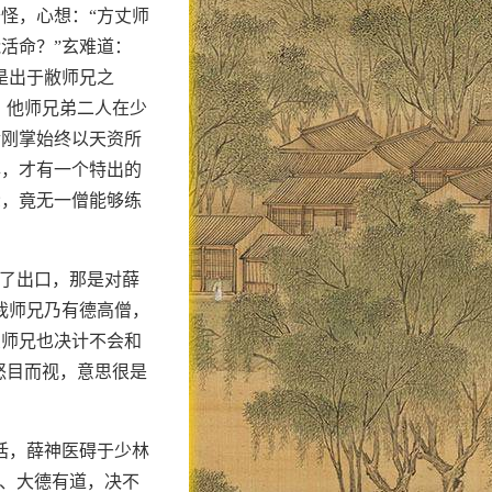
怪，心想：“方丈师
活命？”玄难道：
是出于敝师兄之
。他师兄弟二人在少
金刚掌始终以天资所
年，才有一个特出的
众，竟无一僧能够练
问了出口，那是对薛
我师兄乃有德高僧，
丈师兄也决计不会和
怒目而视，意思很是
话，薛神医碍于少林
怀、大德有道，决不