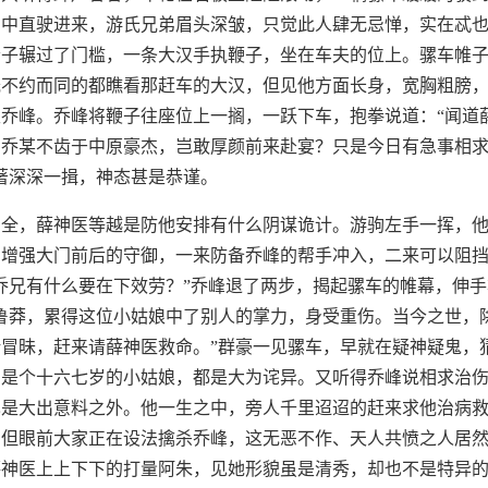
门中直驶进来，游氏兄弟眉头深皱，只觉此人肆无忌惮，实在忒
轮子辗过了门槛，一条大汉手执鞭子，坐在车夫的位上。骡车帷
光不约而同的都瞧看那赶车的大汉，但见他方面长身，宽胸粗膀
乔峰。乔峰将鞭子往座位上一搁，一跃下车，抱拳说道：“闻道
，乔某不齿于中原豪杰，岂敢厚颜前来赴宴？只是今日有急事相
著深深一揖，神态甚是恭谨。
周全，薛神医等越是防他安排有什么阴谋诡计。游驹左手一挥，
，增强大门前后的守御，一来防备乔峰的帮手冲入，二来可以阻
乔兄有什么要在下效劳？”乔峰退了两步，揭起骡车的帷幕，伸
鲁莽，累得这位小姑娘中了别人的掌力，身受重伤。当今之世，
冒昧，赶来请薛神医救命。”群豪一见骡车，早就在疑神疑鬼，
的是个十六七岁的小姑娘，都是大为诧异。又听得乔峰说相求治
也是大出意料之外。他一生之中，旁人千里迢迢的赶来求他治病
，但眼前大家正在设法擒杀乔峰，这无恶不作、天人共愤之人居
薛神医上上下下的打量阿朱，见她形貌虽是清秀，却也不是特异