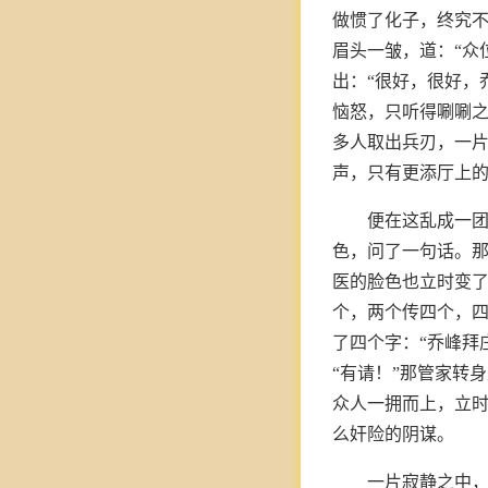
做惯了化子，终究
眉头一皱，道：“众
出：“很好，很好，
恼怒，只听得唰唰
多人取出兵刃，一
声，只有更添厅上
便在这乱成一
色，问了一句话。
医的脸色也立时变
个，两个传四个，
了四个字：“乔峰拜
“有请！”那管家转
众人一拥而上，立
么奸险的阴谋。
一片寂静之中