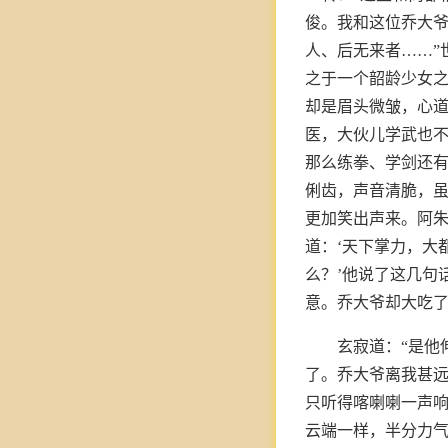
俊。我和这位乔大
人、后无来者……”
之于一个韶龄少女
却是眉头微皱，心道
医，大伙儿学武也不
那么练拳、学剑还有
俐齿，声音清脆，
更加笑出声来。阿朱
道：‘天下掌力，大
么？’他说了这几句
意。乔大爷却大吃了
玄寂道：“是他
了。乔大爷离我甚
只听得喀喇喇一声
云端一样，半分力气