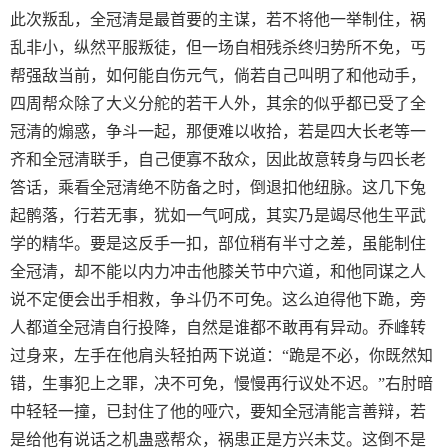
此次叛乱，全冠清是最首要的主谋，若不将他一举制住，祸
乱非小，纵然平服叛徒，但一场自相残杀终归势所不免，丐
帮强敌当前，如何能自伤元气，倘若自己叫明了和他动手，
四周帮众除了大义分舵的若干人外，其余的似乎都已受了全
冠清的煽惑，争斗一起，那便难以收拾，若是四大长老等一
齐和全冠清联手，自己便寡不敌众，因此故意转身与四长老
答话，乘看全冠清绝不防备之时，倒退扣他纽脉。这几下兔
起鹘落，行若无事，犹如一气呵成，其实乃是竭尽他生平武
学的精华。要是这反手一扣，部位稍有半寸之差，虽能制住
全冠清，却不能以内力冲击他膝关节中穴道，和他同谋之人
说不定便会出手相救，争斗仍不可免。这么迫得他下跪，旁
人都道全冠清自行投降，自然是谁都不敢再有异动。乔峰转
过身来，左手在他肩头轻拍两下说道：“跪是不必，你既然知
错，生事犯上之罪，决不可免，慢慢再行议处不迟。”右肘暗
中轻轻一撞，已封住了他的哑穴，要知全冠清能言善辩，若
是给他有说话之机蛊惑帮众，祸患正是方兴未艾。这倒不是