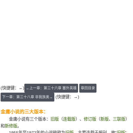
(快捷键：←)
←上一章：第三十六章 塞外英雄
章回目录
(快捷键：→)
下一章：第三十八章 非我族类→
金庸小说的三大版本：
金庸小说有三个版本：
旧版
（
连载版
）、
修订版
（
新版
、
三联版
）
和
新修版
。
1955年至1972年的小说稿称为
旧版
，主要连载于报刊，故“
旧版
”，