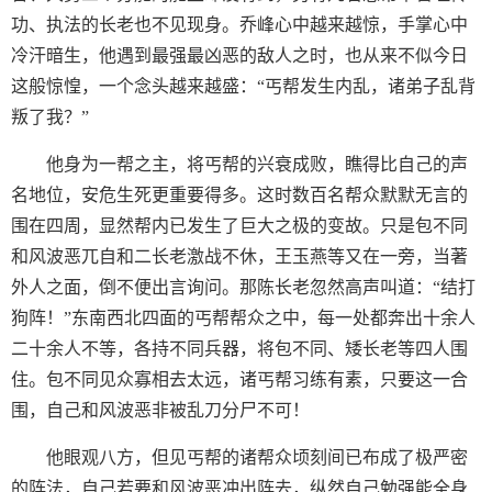
功、执法的长老也不见现身。乔峰心中越来越惊，手掌心中
冷汗暗生，他遇到最强最凶恶的敌人之时，也从来不似今日
这般惊惶，一个念头越来越盛：“丐帮发生内乱，诸弟子乱背
叛了我？”
他身为一帮之主，将丐帮的兴衰成败，瞧得比自己的声
名地位，安危生死更重要得多。这时数百名帮众默默无言的
围在四周，显然帮内已发生了巨大之极的变故。只是包不同
和风波恶兀自和二长老激战不休，王玉燕等又在一旁，当著
外人之面，倒不便出言询问。那陈长老忽然高声叫道：“结打
狗阵！”东南西北四面的丐帮帮众之中，每一处都奔出十余人
二十余人不等，各持不同兵器，将包不同、矮长老等四人围
住。包不同见众寡相去太远，诸丐帮习练有素，只要这一合
围，自己和风波恶非被乱刀分尸不可！
他眼观八方，但见丐帮的诸帮众顷刻间已布成了极严密
的阵法，自己若要和风波恶冲出阵去，纵然自己勉强能全身