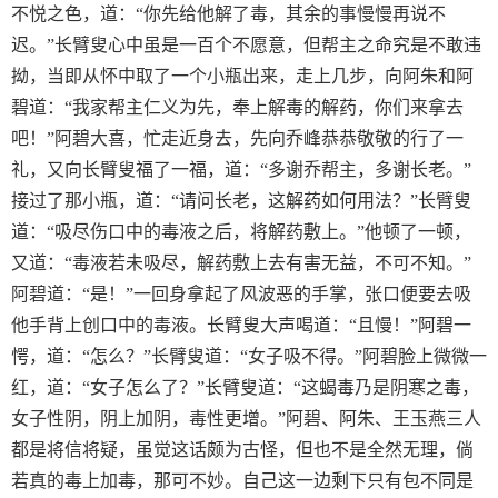
不悦之色，道：“你先给他解了毒，其余的事慢慢再说不
迟。”长臂叟心中虽是一百个不愿意，但帮主之命究是不敢违
拗，当即从怀中取了一个小瓶出来，走上几步，向阿朱和阿
碧道：“我家帮主仁义为先，奉上解毒的解药，你们来拿去
吧！”阿碧大喜，忙走近身去，先向乔峰恭恭敬敬的行了一
礼，又向长臂叟福了一福，道：“多谢乔帮主，多谢长老。”
接过了那小瓶，道：“请问长老，这解药如何用法？”长臂叟
道：“吸尽伤口中的毒液之后，将解药敷上。”他顿了一顿，
又道：“毒液若未吸尽，解药敷上去有害无益，不可不知。”
阿碧道：“是！”一回身拿起了风波恶的手掌，张口便要去吸
他手背上创口中的毒液。长臂叟大声喝道：“且慢！”阿碧一
愕，道：“怎么？”长臂叟道：“女子吸不得。”阿碧脸上微微一
红，道：“女子怎么了？”长臂叟道：“这蝎毒乃是阴寒之毒，
女子性阴，阴上加阴，毒性更增。”阿碧、阿朱、王玉燕三人
都是将信将疑，虽觉这话颇为古怪，但也不是全然无理，倘
若真的毒上加毒，那可不妙。自己这一边剩下只有包不同是