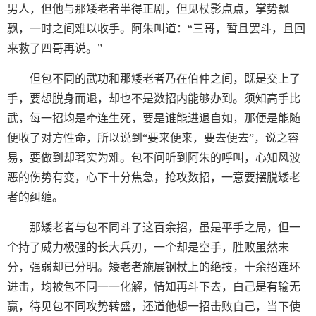
男人，但他与那矮老者半得正剧，但见杖影点点，掌势飘
飘，一时之间难以收手。阿朱叫道：“三哥，暂且罢斗，且回
来救了四哥再说。”
但包不同的武功和那矮老者乃在伯仲之间，既是交上了
手，要想脱身而退，却也不是数招内能够办到。须知高手比
武，每一招均是牵连生死，要是谁能进退自如，那便是能随
便收了对方性命，所以说到“要来便来，要去便去”，说之容
易，要做到却著实为难。包不问听到阿朱的呼叫，心知风波
恶的伤势有变，心下十分焦急，抢攻数招，一意要摆脱矮老
者的纠缠。
那矮老者与包不同斗了这百余招，虽是平手之局，但一
个持了威力极强的长大兵刃，一个却是空手，胜败虽然未
分，强弱却已分明。矮老者施展钢杖上的绝技，十余招连环
进击，均被包不同一一化解，情知再斗下去，白己是有输无
赢，待见包不同攻势转盛，还道他想一招击败自己，当下使