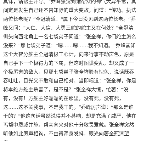
其详，请帮主开导。”乔峰察觉到诸帮众的神气大异平常，其
间定是发生自己还不曾知际的重大变故，问道：“传功、执法
两位长老呢？”全冠清道：“属下今日没见到这两位长老。”乔
峰又问：“大仁、大信、大勇三舵的舵主又在何处？”全冠清
侧头向西北角上一名七袋弟子问道：“张全祥，你们舵主怎么
没来？”那七袋弟子道：“嗯……嗯……我不知道。”乔峰素知
这个大智分舵主全冠清极工心计，向来行事不动声色，原是
自己手下一个极得力的下属，但这时图谋变乱，却又成了一
个极厉害的敌人，见那七袋弟子张全祥脸有愧色，说话既吞
吞吐吐，目光又不敢和自己相对，当即喝道：“张全祥，你是
将本舵方舵主杀害了，是不是？”张全祥大惊，忙著：“没
有，没有！方舵主好端端的在那里，没有死，没有死，
这……这不关我事，不是我干的。”乔峰厉声道：“那么是谁
干的？”他这句话虽然说得并不甚响，却是充满了威严，他在
丐帮中恩威并施，帮众向来对他十分敬畏爱戴。张全祥突然
听他如此厉声相询，不由得浑身发抖，眼光向著全冠清望