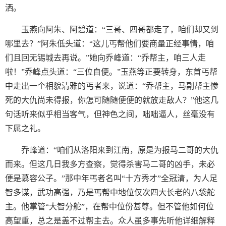
洒。
玉燕向阿朱、阿碧道：“三哥、四哥都走了，咱们却又到
哪里去？”阿朱低头道：“这儿丐帮他们要商量正经事情，咱
们且回无锡城去再说。”她向乔峰道：“乔帮主，咱三人走
啦！”乔峰点头道：“三位自便。”玉燕等正要转身，东首丐帮
中走出一个相貌清雅的丐者来，说道：“乔帮主，马副帮主惨
死的大仇尚未得报，你怎可随随便便的就放走敌人？”他这几
句话听来似乎相当客气，但神色之间，咄咄逼人，丝毫没有
下属之礼。
乔峰道：“咱们从洛阳来到江南，原是为报马二哥的大仇
而来。但这几日我多方查察，觉得杀害马二哥的凶手，未必
便是慕容公子。”那中年丐者名叫“十方秀才”全冠清，为人足
智多谋，武功高强，乃是丐帮中地位仅次四大长老的八袋舵
主。他掌管“大智分舵”，在帮中位份甚尊。但不管他如何位
高望重，总之是盖不过帮主去。众人虽多事先听他详细解释