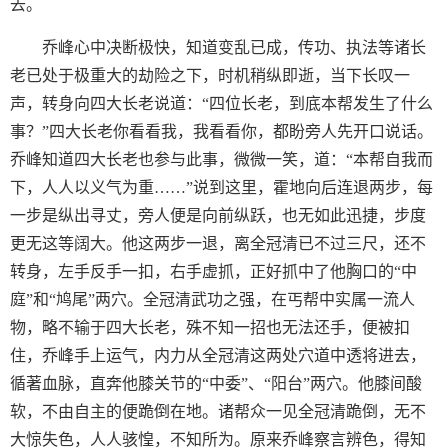
去。
乔峰心中决断极快，知道变乱已成，传功、执法等诸长
老已处于极重大的劫险之下，时机稍纵即逝，当下长叹一
声，转身向四大长老说道：“四位长老，到底本帮发生了什么
事？”四大长老你看看我，我看看你，都盼旁人先开口说话。
乔峰知道四大长老也参与此事，微微一笑，道：“本帮自我而
下，人人以义气为重……”说到这里，霍地向后连退两步，每
一步是纵出寻丈，旁人便是向前纵跃，也无如此迅捷，步度
更无这等阔大。他这两步一退，离全冠清已不过三尺，还不
转身，左手反手一扣，右手虚抓，正好抓中了他胸口的“中
庭”和“鸠尾”两穴。全冠清武功之强，在丐帮中实属一流人
物，略不输于四大长老，殊不知一招也无法还手，便被扣
住，乔峰手上运气，内力从全冠清这两处穴道中透将进去，
循著血脉，直奔他膝关节的“中委”、“阳台”两穴。他膝间酸
软，不由自主的便跪倒在地。诸帮众一见全冠清跪倒，无不
大惊失色，人人骇惶，不知所为。原来乔峰察言辨色，得知