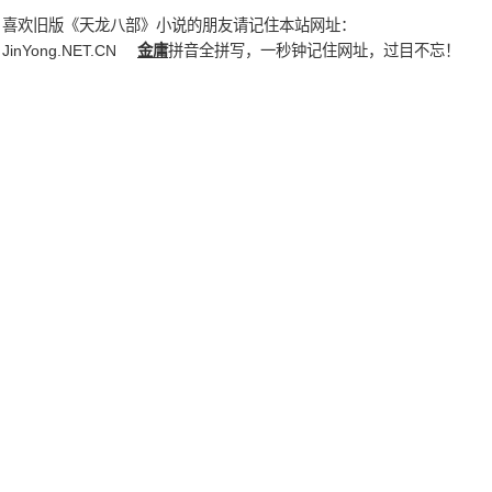
喜欢旧版《天龙八部》小说的朋友请记住本站网址：
JinYong.NET.CN
金庸
拼音全拼写，一秒钟记住网址，过目不忘！