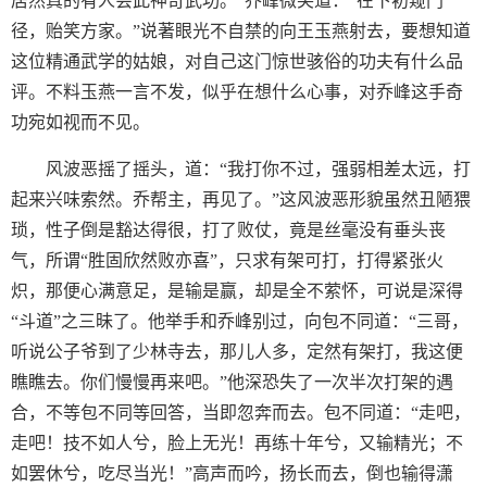
居然真的有人会此神奇武功。”乔峰微笑道：“在下初窥门
径，贻笑方家。”说著眼光不自禁的向王玉燕射去，要想知道
这位精通武学的姑娘，对自己这门惊世骇俗的功夫有什么品
评。不料玉燕一言不发，似乎在想什么心事，对乔峰这手奇
功宛如视而不见。
风波恶摇了摇头，道：“我打你不过，强弱相差太远，打
起来兴味索然。乔帮主，再见了。”这风波恶形貌虽然丑陋猥
琐，性子倒是豁达得很，打了败仗，竟是丝毫没有垂头丧
气，所谓“胜固欣然败亦喜”，只求有架可打，打得紧张火
炽，那便心满意足，是输是赢，却是全不萦怀，可说是深得
“斗道”之三昧了。他举手和乔峰别过，向包不同道：“三哥，
听说公子爷到了少林寺去，那儿人多，定然有架打，我这便
瞧瞧去。你们慢慢再来吧。”他深恐失了一次半次打架的遇
合，不等包不同等回答，当即忽奔而去。包不同道：“走吧，
走吧！技不如人兮，脸上无光！再练十年兮，又输精光；不
如罢休兮，吃尽当光！”高声而吟，扬长而去，倒也输得潇