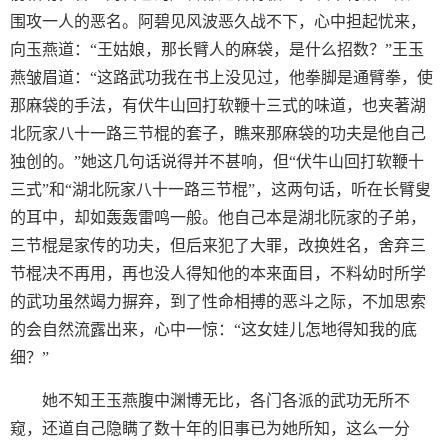
围攻一人的恶名。阿碧见风波恶久战不下，心中担起忧来，
向玉燕道：“王姑娘，那长臂人的麻袋，是什么招数？”王玉
燕皱眉道：“这路武功我在书上没见过，他拳脚是通臂拳，使
那麻袋的手法，有伏牛山回打软鞭十三式的味道，也夹著湖
北阮家八十一路三节棍的套子，瞧来那麻袋的功夫是他自己
独创的。”她这几句话说得并不甚响，但“伏牛山回打软鞭十
三式”和“湖北阮家八十一路三节棍”，这两句话，听在长臂叟
的耳中，却如轰轰雷鸣一般。他自己本是湖北阮家的子弟，
三节棍是家传的功夫，但后来犯了大罪，改换姓名，舍弃三
节棍决不再用，再也没人得知他的本来面目，不料幼时所学
的武功虽然竭力摒弃，到了性命相搏的恶斗之际，不加思索
的会自然流露出来，心中一惊：“这女娃儿怎地得知我的底
细？”
她不知王玉燕腹中渊博无比，各门各派的武功无所不
窥，还道自己隐瞒了数十年的旧事已为她所知，这么一分