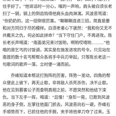
住手好了。”他说话时一分心，嗤的一声响，肩头被白须长老
扫了一锏，锏上的倒齿钩得他肩头血肉淋漓。风波恶骂道：
“你奶奶的，这一招倒很厉害。”唰唰唰连进三招，简直是要
和对方同归于尽的模样。白须老者心下骇然：“我和你又无不
共戴天之仇，何必如此拼命？”当下守住门户，不再进攻。陈
长老长声喝道：“南面弟兄来讨饭哟，啊哟哎唷哟………”他
唱的是乞丐的讨饭调，其实是在施发进攻的号令。只见站在
南首的数十名丐帮帮众各将手中兵刃举起，只等陈长老这一
句歌词的歌声一落，立时便一涌而前。
乔峰知道本帮这打狗阵的厉害，阵势一发动，四角的帮
众便此上彼下，再无止歇，非将敌人杀死杀伤，决不止歇。
他在见到慕客公子而查明真相之前，不愿突然和他结下滦
仇，当下左手一挥，喝道：“且慢！”身形一晃，已欺到风波
恶的身子侧，左掌往他面门抓去。风波恶向右一避，乔峰右
手顺势而下，已抓住他的手腕，夹手将他单刀夺了过来。玉