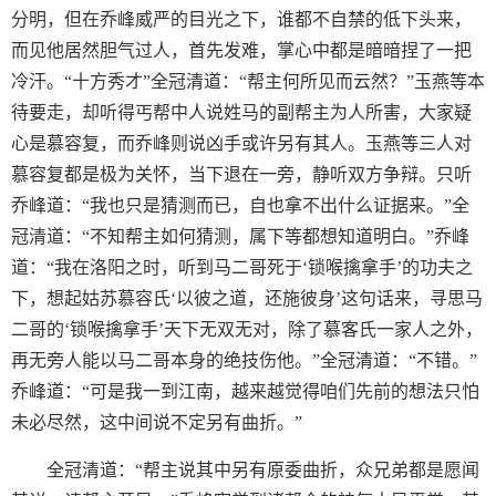
分明，但在乔峰威严的目光之下，谁都不自禁的低下头来，
而见他居然胆气过人，首先发难，掌心中都是暗暗捏了一把
冷汗。“十方秀才”全冠清道：“帮主何所见而云然？”玉燕等本
待要走，却听得丐帮中人说姓马的副帮主为人所害，大家疑
心是慕容复，而乔峰则说凶手或许另有其人。玉燕等三人对
慕容复都是极为关怀，当下退在一旁，静听双方争辩。只听
乔峰道：“我也只是猜测而已，自也拿不出什么证据来。”全
冠清道：“不知帮主如何猜测，属下等都想知道明白。”乔峰
道：“我在洛阳之时，听到马二哥死于‘锁喉擒拿手’的功夫之
下，想起姑苏慕容氏‘以彼之道，还施彼身’这句话来，寻思马
二哥的‘锁喉擒拿手’天下无双无对，除了慕客氏一家人之外，
再无旁人能以马二哥本身的绝技伤他。”全冠清道：“不错。”
乔峰道：“可是我一到江南，越来越觉得咱们先前的想法只怕
未必尽然，这中间说不定另有曲折。”
全冠清道：“帮主说其中另有原委曲折，众兄弟都是愿闻