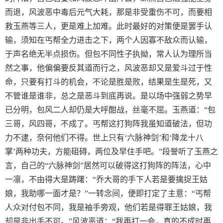
而退，风波恶中毒后元气大耗，那是非受重伤不可，而要相
救玉燕等三人，更是难上加难。此时最好的对策便是罢手认
输，须知在丐帮全力进击之下，两个人因寡不敌众而认输，
于声名绝无半点损伤。但包不同性子执拗，常人认为理所当
然之事，他偏偏要反其道而行之，风波恶却又是爱斗过于性
命，只要有打斗的机会，不论是胜是败，结果是生是死，又
不管谁是谁非，总之是恶斗到底再说。是以场中强弱之势早
已分明，包风二人却仍是大呼酣战，丝毫不屈。玉燕道：“包
三哥，风四哥，不成了。丐帮这打狗阵我虽知道破法，但功
力不逮，奈何他们不得。世上只有‘六脉神剑’和‘降龙十八
掌’两种功夫，方能砠碍，两位及早住手吧。”段誉听了玉燕之
言，自己的“六脉神剑”居然可以破得这打狗阵的阵法，心中
一凛，不由得大是踌躇：“乔大哥的手下人若是要擒捉王姑
娘，我助哪一面才是？”一转念间，便即打定了主意：“丐帮
人众对付包不同，我是袖手旁观，他们若是得罪王姑娘，我
却是非出手不可。”风波恶道：“我再打一会，真的不成时再