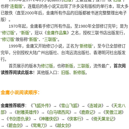
也称“
连载版
”。连载后的各小说又出现了许多没有版权的单行本，现大多
已散佚（直至2000年后，金庸所有作品的旧版都被书迷完整整理出电子
版）。
1970年起，金庸着手修订所有作品，至1980年全部修订完毕；是为
“
修订版
”，“
新版
”，冠以《
金庸作品集
》之名，授权三联书店出版发行，
“
修订版
”故俗称“
新版
”、“
三联版
”。
1999年，金庸又开始修订小说，正名为“
新修版
”，至今已全部修订
完毕，分别授权大陆广州出版社、台湾远流出版社、香港明河社出版发
行。
首页展示的版本为
修订版
，也称
新版
，
三联版
，流传最广，
首次阅
读推荐阅读此版本
！其他版入口：
旧版
、
新修版
。
金庸小说阅读顺序：
金庸推荐顺序
：《
飞狐外传
》→《
雪山飞狐
》→《
连城诀
》→《
天龙八
部
》→《
射雕英雄传
》→《
白马啸西风
》→《
鹿鼎记
》→《
笑傲江湖
》
→《
书剑恩仇录
》→《
神雕侠侣
》→《
侠客行
》→《
倚天屠龙记
》
→《
碧血剑
》→《
鸳鸯刀
》→《
越女剑
》