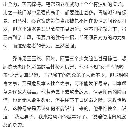
出全力，苦苦撑持。丐帮四老在武功上个个有独到的造诣，
比之一般门派中最强的高手，都要胜出甚多。青城派的褚保
昆、司马林、秦家寨的姚伯当都被包不同在谈话之间轻易打
发，但这个矮老者却是著实不易对付。包不同抢攻之下，虽
已占到了上风，但要真的胜得一招，却还须看对方的功力如
何，而这矮老者的长力，显然甚强。
乔峰见王玉燕、阿朱、阿碧三个少女脸色甚是惊惶，想
起陈长老所饲彩蝎的毒性极为厉害，他也不知“女子不能吸
毒”之言是真是假，自己属下的帮众弟子人数不少，但这种吸
毒之事，乃是危及本人性命之事，可不能发下号令，叫本帮
帮众代敌人吸毒。他若命属下去攻击敌人，情势便再凶险百
倍，也是无人敢生怨心，但要属下干冒送命之险，去救治敌
人，这种号令是无论如何不能说出口来的。他秉性侠义，说
道：“我是男子，我来给风四爷吸毒好了。”说著便走向风波
恶的身旁。