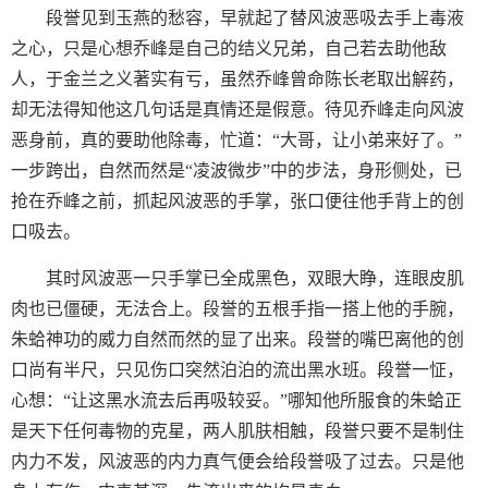
段誉见到玉燕的愁容，早就起了替风波恶吸去手上毒液
之心，只是心想乔峰是自己的结义兄弟，自己若去助他敌
人，于金兰之义著实有亏，虽然乔峰曾命陈长老取出解药，
却无法得知他这几句话是真情还是假意。待见乔峰走向风波
恶身前，真的要助他除毒，忙道：“大哥，让小弟来好了。”
一步跨出，自然而然是“凌波微步”中的步法，身形侧处，已
抢在乔峰之前，抓起风波恶的手掌，张口便往他手背上的创
口吸去。
其时风波恶一只手掌已全成黑色，双眼大睁，连眼皮肌
肉也已僵硬，无法合上。段誉的五根手指一搭上他的手腕，
朱蛤神功的威力自然而然的显了出来。段誉的嘴巴离他的创
口尚有半尺，只见伤口突然泊泊的流出黑水班。段誉一怔，
心想：“让这黑水流去后再吸较妥。”哪知他所服食的朱蛤正
是天下任何毒物的克星，两人肌肤相触，段誉只要不是制住
内力不发，风波恶的内力真气便会给段誉吸了过去。只是他