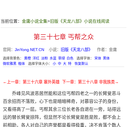
当前位置：
金庸小说全集
>
旧版《天龙八部》小说在线阅读
第三十七章 丐帮之众
官网：
JinYong.NET.CN
小说：
旧版《天龙八部》
作者：金庸
选择背景色：
黄橙
洋红
淡粉
水蓝
草绿
白色
选择字体：
宋体
黑体
微软雅黑
楷体
选择字体大小：
小
中
大
特
恢复默认
←上一章：第三十六章 塞外英雄
下一章：第三十八章 非我族类→
乔峰见风波恶居然能和这位丐帮四老之一的长臂叟恶斗
百余招而不落败，心下也是暗暗稀奇，对慕容公子的身份，
又看得高了一层。丐帮其余三位长老各自退在一旁，站得远
远的替长臂叟掠阵，但显然不论长臂叟是胜是败，都不会上
前相助，各人对自己的声誉都是看得极重，决不肯落个数人