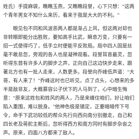
姓氏）手提麻袋，瞧瞧玉燕，又瞧瞧段誉，心下只想：“这两
个青年男女不知什么来历，看来于我是大大的不利。”
眼见包不同和风波恶两人都是渐占上风，但这两对却也
非转眼即能分出胜败，要知高手比武，瞬息万变，只要有一
招一式使得巧了，低手立时便能平反败局。局中四人固是丝
毫不敢怠忽，旁观的各人也是凝神观看。段誉耳音最灵，忽
听得东首有许多人的脚步之声，正向自己这边快步走来，跟
著北方也有一批人走来，人数更多。段誉向乔峰低声道：“大
哥，有人来了！”乔峰这时也已听见，点了点头，心想来的多
半是敌非友，大概慕容公子伏下的人马到了，心中暗生悔
意：“原来这姓包和姓风的两人，乃是来缠住咱们，好让咱们
陷入重围，难以脱身。”他神色极是镇定，正要暗暗传下号
令，命手下武功较低的帮众先行向西向南分别撤走，自己和
四长老及蒋舵主断后，忽听得西方和南方同时有脚步杂沓之
声。原来，四面八方都来了敌人。