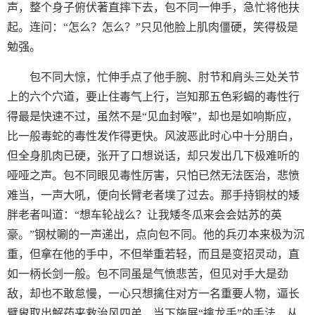
声，整个身子俯伏著直摔下去，包不同一伸手，急忙将他扶
起。连问：“怎么？怎么？”只见他脸上肌肉僵硬，笑得极是
勉强。
包不同大惊，忙伸手点了他手腕、肘节和肩头三处关节
上的六个穴道，要止住毒气上行，岂知那五色彩蝎的毒性行
得最是快速不过，虽然不是“见血封喉”，却也是如响斯应，
比一般毒蛇的毒性发作得更快。风波恶此时心中十分朋白，
但全身肌肉已硬，张开了口想说话，却只发出几下极难听的
哑哑之声。包不同眼见毒性厉害，只怕已然无法医治，悲愤
难当，一声大吼，便向长臂老者墣了过去。那手持铜杖的矮
胖老者叫道：“想车轮战么？让我矮冬瓜来会会姑苏的英
豪。”钢杖唰的一声递出，点向包不同。他的兵刃本来极为沉
重，但拿在他的手中，不但举重若轻，而且是变招灵动，直
如一柄长剑一般。包不同虽是气愤悲苦，但见对手大是劲
敌，却也不敢怠慢，一心只想擒住对方一名重要人物，逼长
臂叟取出解药来救治风四弟，当下施展“擒龙手”的手法，从