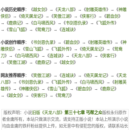
小说历史顺序
：《
越女剑
》→《
天龙八部
》→《
射雕英雄传
》→《
神雕
侠侣
》→《
倚天屠龙记
》→《
笑傲江湖
》→《
侠客行
》→《
碧血剑
》
→《
鹿鼎记
》→《
白马啸西风
》→《
书剑恩仇录
》→《
飞狐外传
》
→《
雪山飞狐
》→《
鸳鸯刀
》→《
连城诀
》
小说创作顺序
：《
书剑恩仇录
》→《
碧血剑
》→《
射雕英雄传
》→《
神
雕侠侣
》→《
雪山飞狐
》→《
飞狐外传
》→《
倚天屠龙记
》→《
鸳鸯
刀
》→《
白马啸西风
》→《
连城诀
》→《
天龙八部
》→《
侠客行
》
→《
笑傲江湖
》→《
鹿鼎记
》→《
越女剑
》
网友推荐顺序
：《
笑傲江湖
》→《
连城诀
》→《
倚天屠龙记
》→《
天龙
八部
》→《
书剑恩仇录
》→《
飞狐外传
》→《
白马啸西风
》→《
射雕英
雄传
》→《
神雕侠侣
》→《
雪山飞狐
》→《
碧血剑
》→《
鹿鼎记
》
→《
越女剑
》→《
侠客行
》→《
鸳鸯刀
》
版权声明：小说
旧版《天龙八部》
第三十七章 丐帮之众
版权永归原作
者金庸所有，本站只做演示交流，请支持正版小说！本站上所演示小说
均由金庸的铁杆粉丝提供上传，如无意中有侵犯您的版权，请联系站长