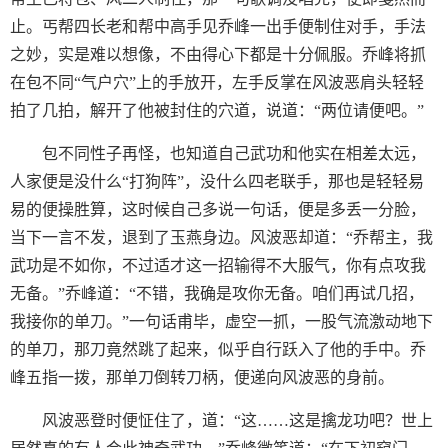
止。丐帮四长老和帮中高手见乔峰一出手便制住对手，手法
之妙，实是难以想像，不由得心下都是十分佩服。乔峰将抓
在包不同“气户穴”上的手放开，左手反掌在风波恶肩头轻轻
拍了几拍，解开了他被封住的穴道，说道：“两位请便吧。”
包不同性子再怪，也知道自己武功和他实在相差太远，
人家便是没什么“打狗阵”，没什么四老联手，那也是轻轻易
易的便操胜算，这时候自己多说一句话，便是多丢一分脸，
当下一言不发，退到了玉燕身边。风波恶却道：“乔帮主，我
武功是不如你，不过适才这一招输得不大服气，你有点攻我
无备。”乔峰道：“不错，我确是攻你无备。咱们再试几招，
我接你的单刀。”一句话甫毕，虚空一抓，一股气流激动地下
的单刀，那刀竟然跳了起来，似乎自行跃入了他的手中。乔
峰五指一拨，那单刀倒转刀柄，便递向风波恶的身前。
风波恶登时便怔住了，道：“这……这是擒龙功吧？世上