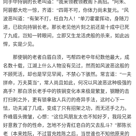
向手中持锏的长老叫道：“我来领教领教阁下高招。”阿朱、
阿碧都大吃一惊，齐道：“四哥不可，你体力尚未复元。”风
波恶叫道：“有架不打，枉自为人！”单刀霍霍挥动，身随刀
进，已砍向持锏长老。那长老见他片刻之前还是十成中已死
了九成，岂知一转眼间，立即又生龙活虎般的杀来，如此凶
悍，实是少见。
那使锏的老者白眉白须，丐帮四老中年纪数他最大，成
名数十载，江湖上什么人物没有见过，然而如风波恶这般的
不顾死活，却也是罕见罕闻，不禁心下骇然。常言道：“一夫
拼命，万夫莫当”，常人尚且如此，何况以风波恶这种极强的
高手？那白须长老手中的铁锏变化本来极是繁复，钢鞭的击
打扫刺之外，更有锁拿敌人兵刃的奇异手法，这时心下一
怯，功夫减了几成，变成了只有招架之功，而无还手之力。
乔峰眉头微皱，心想：“这位风朋友太也不知好歹，我段兄弟
好意救了你的性命，怎地不分青红皂白的又去乱斗？”那陈长
老（本来姓阮，不过冒充姓陈之后，当世谁也不知他原来的