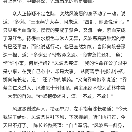
身上有伤，中毒甚深，先流出来的均是毒血。
众人正惊疑不定之际，突然风波恶的身子动了一动，说
道：“多谢。”王玉燕等大喜，阿朱道：“四哥，你会说话了。”
只见那黑血渐淡，慢慢的变成了紫色，又流一会，紫血变成
了深红色。待得血水颜色与常人无异，风波恶高高肿起的手
背已经平复，而他说话行动，也已全然如初，当即向段誉深
深一揖，道：“多谢公子爷救命之恩。”段誉急忙还礼，道：
“些许小事，何足挂齿？”风波恶笑道：“我的性命在公子眼中
是小事，在我自己心中，却是大事。”从阿碧手中接过小瓶，
掷向陈长老，道：“还了你的解药。”又向乔峰抱拳说道：“乔
帮主仁义过人，风波恶十分佩服。帮主果然不愧为武林中第
一大帮的首领。”乔峰抱拳还礼，道：“不敢，不敢！”
风波恶谢过两人，拾起单刀，左手指著陈长老道：“今天
我输了给你，风波恶甘拜下风，下次撞到，咱们再打过，今
天是不打了。”陈长老微笑道：“自当奉陪。”风波恶一斜身，