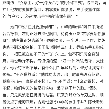
燕叫道：“乔帮主，好一招‘龙爪手’的‘抢珠三式’。包三哥，留
神！他左肘要撞你胸口，右掌要斩你腰胁，左手便抓住你
的‘气户穴’，这是‘龙爪手’中的‘沛然有雨’！”
她口中说“左肘要撞你胸口”，乔峰的动作和她口中所述
若合符节，左肘正好去撞他胸口，待得玉燕说“右掌要斩你腰
胁”，他右掌正好去斩包不同的腰胁，一个说，一个作，便练
也练不到这般合拍。王玉燕说到第三句上，乔峰右手五指成
钩，一把已抓在包不同的“气户穴”上。包不同只感全身酸
麻，再也动弹不得，气愤愤的道：“好一个‘沛然成雨’，大妹
子，你说得不迟不早，有什么用？早说片刻，也好让我有个
预备。”玉燕歉然道：“他武功太强，出手时事先没有征兆，
我瞧不出来，真是对不起了。”包不同道：“什么对得起，对
不起，咱们今天的架是打输啦，丢了燕子坞的脸。”回头一
看，只见风波恶直挺挺的站著。原来乔峰夺他单刀之时，顺
势便点了他的穴道，否则他怎肯乖乖的罢手不斗？陈长老见
帮主已将包、风二人制住，那一句歌调没唱完，便即戛然而