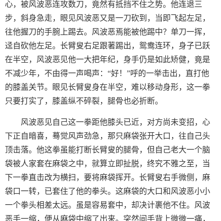
心，被风波恶连攻数刀，竟然有抵挡不住之势。他连退三
步，斜身急走，眼见风波恶又是一刀砍到，当即飞起左足，
往他握刀的手腕上踢去。风波恶焉能被他踢中？单刀一挥，
迳自砍他左足。长臂叟右足跟著踢出，鸳鸯连环，身子已跃
在半空，风波恶见他一大把年纪，身手仍是如此矫健，竟是
不减少年，不由得一声喝声：“好！”呼的一举击出，直打他
的膝盖关节。眼见长臂叟身在半空，难以移动身形，这一拳
只要打实了，膝盖纵不碎裂，腿骨也必折断。
风波恶见自己这一拳距他膝头已近，对方尚未变招，心
下正自暗喜，蓦觉风声劲急，那只麻袋张开大口，往自己头
顶击落。他这拳虽能打断长臂叟的腿骨，但自己老大一个脑
袋被人家套在麻袋之中，就算立即扯脱，终究不雅之至，当
下一拳直击改为横扫，要将麻袋挥开。长臂叟右手微侧，麻
袋口一转，已套住了他的拳头。这麻袋的大口和风波恶小小
一个拳头相差太远。虽是容易套中，却决计裹他不住。风波
恶手一缩，便从麻袋中缩了出来。突然间手背上微微一痛，