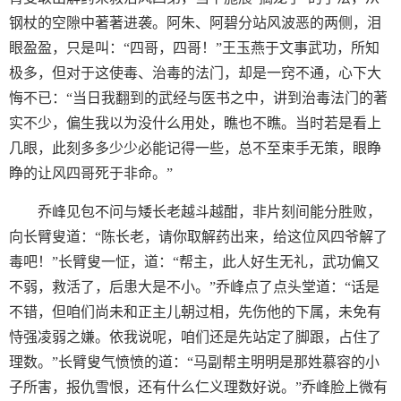
钢杖的空隙中著著进袭。阿朱、阿碧分站风波恶的两侧，泪
眼盈盈，只是叫：“四哥，四哥！”王玉燕于文事武功，所知
极多，但对于这使毒、治毒的法门，却是一窍不通，心下大
悔不已：“当日我翻到的武经与医书之中，讲到治毒法门的著
实不少，偏生我以为没什么用处，瞧也不瞧。当时若是看上
几眼，此刻多多少少必能记得一些，总不至束手无策，眼睁
睁的让风四哥死于非命。”
乔峰见包不问与矮长老越斗越酣，非片刻间能分胜败，
向长臂叟道：“陈长老，请你取解药出来，给这位风四爷解了
毒吧！”长臂叟一怔，道：“帮主，此人好生无礼，武功偏又
不弱，救活了，后患大是不小。”乔峰点了点头堂道：“话是
不错，但咱们尚未和正主儿朝过相，先伤他的下属，未免有
恃强凌弱之嫌。依我说呢，咱们还是先站定了脚跟，占住了
理数。”长臂叟气愤愤的道：“马副帮主明明是那姓慕容的小
子所害，报仇雪恨，还有什么仁义理数好说。”乔峰脸上微有