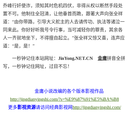
乔峰行奸使诈，须知其时危机四伏，非得从权以断然手段处
置不可。他制住全冠清，让他垂首而跪，跟著大声向张全祥
道：“由你带路，引导大义舵主的人去请传功、执法等诸泣一
同来此。你好好听我号令行事，当可减轻你的罪责，其余各
人一齐就地坐下，不得擅自起立。”张全祥又惊又喜，连声应
道：“是，是！”
一秒钟记住本站网址：
JinYong.NET.CN
金庸
拼音全拼
写，一秒钟记住网址，过目不忘！
金庸小说改编的各个版本影视作品
http://jingdianyingshi.com/?s=%E9%87%91%E5%BA%B8
更多
影视资源
请访问经典影视网
http://jingdianyingshi.com/