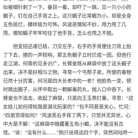
似被细针刺了一下，垂目一看，却吓了一跳，见一只小小的
蝎子，钉在自己手背之上。这只蝎子比常蝎为小，却是全身
五色斑烂，模样极为可怖。风波恶情知不妙，用力甩了几
甩，哪知蝎子牢牢咬住了他手背，怎么也甩之不脱。
他变招迅速已极，刀交左手，右手的手背便往刀背上拍
了下去，擦的一声轻响，那五色蝎子立时烂成一团。但他行
走江湖，何等的见多识广，长臂叟既从麻袋中放了这头蝎子
出来，决不是好相与之物，寻常一个丐帮子弟，所使的毒物
已然十分厉害，何况是四大长老中的一老？他脸色一变，顿
时跳出圈子，从怀中取出一颗解毒药丸，抛入口中吞下。长
臂叟也不追击，收起了麻袋，只是向王玉燕打量，寻思：“这
女娃儿如何得知我是湖北阮家的？”包不同甚是关心，忙问：
“四弟觉得如何？”风波恶右手挥了两下，只觉并无异状，心
中大是不解：“这麻袋中暗藏著五色小蝎，决不能没有古
怪。”说：“没有什么……”刚只说得这四个字，突然间咕咚一