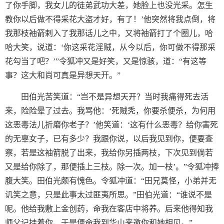
了你手脚，我女儿的徒弟武功大差，她脸上也没光采。怎生
教你以后做不得采花大盗才好，有了！’他突然将我点倒，将
我那枝袖箭剌入了我那话儿之中，又将袖箭打了个圈儿，哈
哈大笑，说道：‘你这采花淫贼，从今以后，你可做不得那采
花勾当了吧？’”令狐冲又是好笑，又是惊骇，道：“有这等
事？这大和尚可真是异想天开。”
田伯光苦笑道：“岂不是异想天开？当时我痛得死去活
来，险险晕了过去。我骂他：‘死贼秃，你要杀便杀，为何用
这恶毒法儿折磨你老子？’他笑道：‘这有什么恶毒？给你害死
的无辜女子，已有多少？我跟你说，以后我见到你，便要查
察，若是这袖箭脱了出来，我给你另插两枝，下次见到倘若
又是给你除了，那便插上三枝。除一次。加一枝’。”令狐冲捧
腹大笑。田伯光颇有愧色。令狐冲道：“田兄莫怪，小弟并无
讥笑之意，只是此事太过匪夷所思。”田伯光道：“谁说不是
呢。他给我敷上金创药，命我在客店中将养。后来他得知我
师父记挂着你，于是便命我到华山来邀你和她相见。”