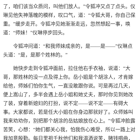
了，咱们该当众质问，叫他们放人。”令狐冲又点了点头。仪
琳见他失神落魄的模样，叹口气，道：“令狐大哥，你自己保
重。”缓步走开。令狐冲见她渐渐走远，忽然想起一事，唤
道：“师妹！”仪琳停步回头。
令狐冲问道：“和我师妹成亲的，是——是——”仪琳点
头道：“是，是那个姓林的。”
她快步走到令狐冲面前，拉住他右手衣袖，说道：“大
哥，那姓林的没一点及得上你。岳小姐是个胡涂人，才肯嫁
给他，师姊们怕你生气，一直没敢跟你说。可是再过几天，
便上嵩山了，多半会遇上岳小姐和她丈夫，那时你见到她改
了装，穿着新媳妇的打扮，说不定——说不定——有碍大
事。大家都说，若是任大小姐在你身边那就好了。众师姊叫
我来劝劝你，别把那个胡涂的岳姑娘放在心上。”令狐冲脸露
苦笑，心想：“她们都关心我，怕我伤心难受，所以一路上对
我加意殷勤。每日里祖千秋他们和我渴酒说笑，赌钱唱曲，