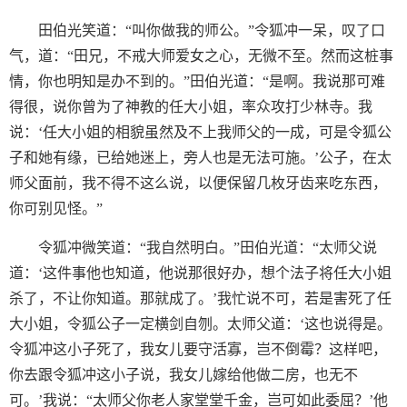
田伯光笑道：“叫你做我的师公。”令狐冲一呆，叹了口
气，道：“田兄，不戒大师爱女之心，无微不至。然而这桩事
情，你也明知是办不到的。”田伯光道：“是啊。我说那可难
得很，说你曾为了神教的任大小姐，率众攻打少林寺。我
说：‘任大小姐的相貌虽然及不上我师父的一成，可是令狐公
子和她有缘，已给她迷上，旁人也是无法可施。’公子，在太
师父面前，我不得不这么说，以便保留几枚牙齿来吃东西，
你可别见怪。”
令狐冲微笑道：“我自然明白。”田伯光道：“太师父说
道：‘这件事他也知道，他说那很好办，想个法子将任大小姐
杀了，不让你知道。那就成了。’我忙说不可，若是害死了任
大小姐，令狐公子一定横剑自刎。太师父道：‘这也说得是。
令狐冲这小子死了，我女儿要守活寡，岂不倒霉？这样吧，
你去跟令狐冲这小子说，我女儿嫁给他做二房，也无不
可。’我说：“太师父你老人家堂堂千金，岂可如此委屈？’他