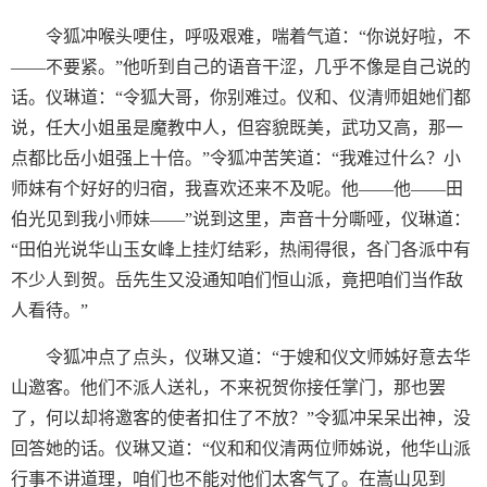
令狐冲喉头哽住，呼吸艰难，喘着气道：“你说好啦，不
——不要紧。”他听到自己的语音干涩，几乎不像是自己说的
话。仪琳道：“令狐大哥，你别难过。仪和、仪清师姐她们都
说，任大小姐虽是魔教中人，但容貌既美，武功又高，那一
点都比岳小姐强上十倍。”令狐冲苦笑道：“我难过什么？小
师妹有个好好的归宿，我喜欢还来不及呢。他——他——田
伯光见到我小师妹——”说到这里，声音十分嘶哑，仪琳道：
“田伯光说华山玉女峰上挂灯结彩，热闹得很，各门各派中有
不少人到贺。岳先生又没通知咱们恒山派，竟把咱们当作敌
人看待。”
令狐冲点了点头，仪琳又道：“于嫂和仪文师姊好意去华
山邀客。他们不派人送礼，不来祝贺你接任掌门，那也罢
了，何以却将邀客的使者扣住了不放？”令狐冲呆呆出神，没
回答她的话。仪琳又道：“仪和和仪清两位师姊说，他华山派
行事不讲道理，咱们也不能对他们太客气了。在嵩山见到