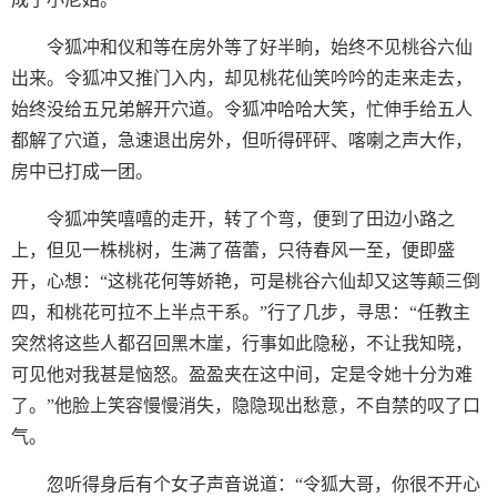
令狐冲和仪和等在房外等了好半晌，始终不见桃谷六仙
出来。令狐冲又推门入内，却见桃花仙笑吟吟的走来走去，
始终没给五兄弟解开穴道。令狐冲哈哈大笑，忙伸手给五人
都解了穴道，急速退出房外，但听得砰砰、喀喇之声大作，
房中已打成一团。
令狐冲笑嘻嘻的走开，转了个弯，便到了田边小路之
上，但见一株桃树，生满了蓓蕾，只待春风一至，便即盛
开，心想：“这桃花何等娇艳，可是桃谷六仙却又这等颠三倒
四，和桃花可拉不上半点干系。”行了几步，寻思：“任教主
突然将这些人都召回黑木崖，行事如此隐秘，不让我知晓，
可见他对我甚是恼怒。盈盈夹在这中间，定是令她十分为难
了。”他脸上笑容慢慢消失，隐隐现出愁意，不自禁的叹了口
气。
忽听得身后有个女子声音说道：“令狐大哥，你很不开心