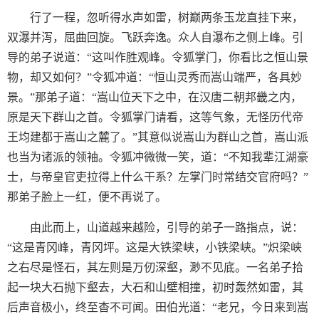
行了一程，忽听得水声如雷，树巅两条玉龙直挂下来，
双瀑并泻，屈曲回旋。飞跃奔逸。众人自瀑布之侧上峰。引
导的弟子说道：“这叫作胜观峰。令狐掌门，你看比之恒山景
物，却又如何？”令狐冲道：“恒山灵秀而嵩山端严，各具妙
景。”那弟子道：“嵩山位天下之中，在汉唐二朝邦畿之内，
原是天下群山之首。令狐掌门请看，这等气象，无怪历代帝
王均建都于嵩山之麓了。”其意似说嵩山为群山之首，嵩山派
也当为诸派的领袖。令狐冲微微一笑，道：“不知我辈江湖豪
士，与帝皇官吏拉得上什么干系？左掌门时常结交官府吗？”
那弟子脸上一红，便不再说了。
由此而上，山道越来越险，引导的弟子一路指点，说：
“这是青冈峰，青冈坪。这是大铁梁峡，小铁梁峡。”炽梁峡
之右尽是怪石，其左则是万仞深壑，渺不见底。一名弟子拾
起一块大石抛下壑去，大石和山壁相撞，初时轰然如雷，其
后声音极小，终至杳不可闻。田伯光道：“老兄，今日来到嵩