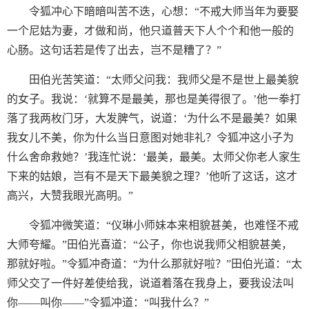
令狐冲心下暗暗叫苦不迭，心想：“不戒大师当年为要娶
一个尼姑为妻，才做和尚，他只道普天下人个个和他一般的
心肠。这句话若是传了出去，岂不是糟了？”
田伯光苦笑道：“太师父问我：我师父是不是世上最美貌
的女子。我说：‘就算不是最美，那也是美得很了。’他一拳打
落了我两枚门牙，大发脾气，说道：‘为什么不是最美？如果
我女儿不美，你为什么当日意图对她非礼？令狐冲这小子为
什么舍命救她？’我连忙说：‘最美，最美。太师父你老人家生
下来的姑娘，岂有不是天下最美貌之理？’他听了这话，这才
高兴，大赞我眼光高明。”
令狐冲微笑道：“仪琳小师妹本来相貌甚美，也难怪不戒
大师夸耀。”田伯光喜道：“公子，你也说我师父相貌甚美，
那就好啦。”令狐冲奇道：“为什么那就好啦？”田伯光道：“太
师父交了一件好差使给我，说道着落在我身上，要我设法叫
你——叫你——”令狐冲道：“叫我什么？”