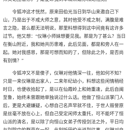
令狐冲这才恍然，原来田伯光当日到华山来邀自己下
山，乃是出于不戒大师之意，其时他受不戒之制，满腹是难
言之隐，甚么都无法明说，那里料想得到这中间竟有这许多
过节。他又想：“仪琳小师妹想要见我。那是为了甚么？当日
在衡山附近，我和她共历患难，此后见面，都是和旁人在一
起。她对我感恩，那是可想而知的了，但除此之外，是否尚
有别情？”
令狐冲又不是傻子，仪琳对他情深一往，他如何不知？
只是一来仪琳是出家人，二来年纪幼小，料想这些闲情稍经
时日，也便收拾起了，是以在仙霞岭上和她重逢，此后自闽
至鲁，始终未曾跟她单独说过什么话。他做了恒山派掌门人
后，更是大避嫌疑，心想自己名声早就不佳，于世人毁誉原
是丝毫不放在心上，但自己受定闲师太重托，可不能坏了恒
山派的清名，是以除了向恒山女弟子传授剑法之外，平日均
与别院中的群豪在一起。此刻听田伯光说到往事，仪琳对自