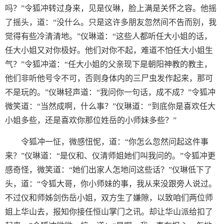
吗？”令狐冲转过身来，见是仪琳，脸上满是关怀之容。他摇
了摇头，道：“没什么。只是这许多朋友忽然间不告而别，我
觉得有些冷清清地。”仪琳道：“这些人都听任大小姐的话，
任大小姐又对你极好。他们对你不起，难道不怕任大小姐生
气？”令狐冲道：“任大小姐的父亲现下是朝阳神教的教主，
他们非听他号令不可，否则身体内的三尸虫发作起来，那可
不是玩的。”仪琳轻声道：“我问你一句话，成不成？”令狐冲
微笑道：“当然成啊，什么事？”仪琳道：“到底你是喜欢任大
小姐多些，还是喜欢你那位姓岳的小师妹多些？”
令狐冲一怔，微感忸怩，道：“你怎么忽然问起这件事
来？”仪琳道：“是仪和、仪清师姐她们叫我问的。”令狐冲更
感奇怪，微笑道：“她们出家人怎地问这些话？”仪琳低下了
头，道：“令狐大哥，你小师妹的事，我从来没跟旁人说过。
不过仪和师姊剑伤岳小姐，双方生了嫌隙，以致咱们两位师
姐上华山去，报知你接任恒山掌门之讯。却让华山派给扣了