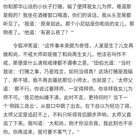
你和那华山派的小伙子打赌，输了便拜我女儿为师，难道那
是假的？我坐在酒楼窗口喝酒，你们的说话，我从头至尾都
听见了。’我道：‘原来如此。那个小尼姑是你和尚的女儿，那
倒奇了。’他道：‘有甚么奇了？’”
令狐冲笑道：“这件事本来颇为奇怪，人家是生了儿女再
做和尚，不戒大师却是做了和尚再生女儿，他法名叫作不
戒，那便是什么清规戒律都不遵奉之意。”田伯光道：“当时
我说：‘打赌之事，乃是戏言，如何当得真？这场打赌是我输
了，那不错，我不再去骚扰那位小师太，也就是了。’太师父
道：‘那不行。你说过要拜师，一定得拜师。你非拜我女儿为
师不可。’我见他纠缠不清，此时不走，更待何时？当下一
个‘倒踩三迭云’，从窗口中跳了出去。在下自以为轻功了得，
太师父定是追赶不上，不料只听得背后脚步声响，太师父直
追了下来。我叫道：‘大和尚，刚才你没杀我，我此刻也不杀
你。你再追来，我可要不客气了。”