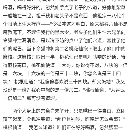
喝酒，喝得好好的，忽然伸手点了老子的穴道，好像堆柴草
一般堆在一起，祖千秋和老头子不是东西，他祖宗十八代个
个眼睛上生大疔疮——”令狐冲这才明白，原来桃谷六仙不是
魔教麾下，不理任我行的黑木令，老头子他们生怕六兄弟向
令狐冲泄漏消息，是以冷不防的点中了他们穴道，塞住了他
们的嘴巴。当下令狐冲将第二名桃花仙抱下取出了他口中的
麻核。这麻核只取出一半，桃花仙已是叽哩咕噜的说话，待
得麻核离口，桃花仙便道：“大哥，你说得不对，八块的一倍
是十六块，十六块的一倍是三十二块，你怎么说是三十四
块？”桃根仙道：“我偏偏喜欢说三十四块。却又怎地？我又
没说是一倍？我心中想的是一倍加二。”桃根仙道：“为甚么
一倍加二？那可没有道理。”
两个人身上的穴道尚未解开，只是嘴巴一得自由，立即
辩了起来。令狐冲笑道：“两位且别吵，昨晚是怎么会事？”
桃根仙道：“我怎么知道？咱们正在好好喝酒，忽然腰里一