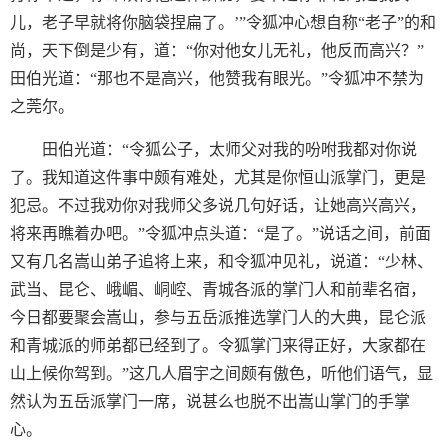
儿，老子早就将你脑袋捏扁了。’”令狐冲心想自称“老子”的和
尚，天下倒是少有，道：“你对他女儿无礼，他反而高兴？”
田伯光道：“那也不是高兴，他赞我有眼光。”令狐冲不禁为
之莞尔。
田伯光道：“令狐公子，太师父对我的吩咐我都对你说
了。我知道这件事中颇有难处，尤其是你恒山派掌门，更是
犯忌。不过我劝你对我师父多说几句好话，让她高兴高兴，
将来再瞧着办吧。”令狐冲点头道：“是了。”说话之间，前面
又有几名嵩山弟子追将上来，和令狐冲见礼，说道：“少林、
武当、昆仑、峨嵋、峒崆、青城各派的掌门人和前辈名宿，
今日都要聚会嵩山，参与五岳派推选掌门人的大典，昆仑派
和青城派的师弟都已经到了。令狐掌门来得正好，大家都在
山上候你驾到。”这几人眉宇之间颇有傲色，听他们语气，显
然认为五岳派掌门一席，说甚么也脱不出嵩山掌门的手掌
心。