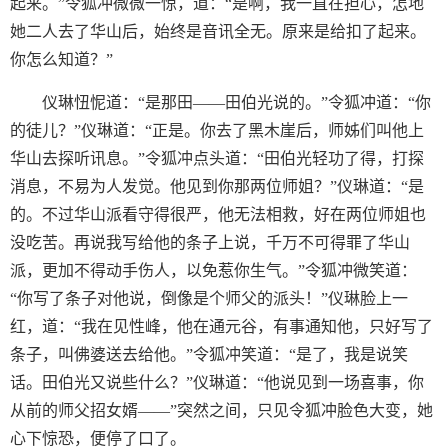
起来。”令狐冲微微一惊，道：“是啊，我一直在担心，怎地
她二人去了华山后，始终是音讯全无。原来是给扣了起来。
你怎么知道？”
仪琳忸怩道：“是那田——田伯光说的。”令狐冲道：“你
的徒儿？”仪琳道：“正是。你去了黑木崖后，师姊们叫他上
华山去探听讯息。”令狐冲点头道：“田伯光轻功了得，打探
消息，不易为人发觉。他见到你那两位师姐？”仪琳道：“是
的。不过华山派看守得很严，他无法相救，好在两位师姐也
没吃苦。再说我写给他的条子上说，千万不可得罪了华山
派，更加不得动手伤人，以免惹你生气。”令狐冲微笑道：
“你写了条子对他说，倒像是个师父的派头！”仪琳脸上一
红，道：“我在见性峰，他在通元谷，有事通知他，只好写了
条子，叫佛婆送去给他。”令狐冲笑道：“是了，我是说笑
话。田伯光又说些什么？”仪琳道：“他说见到一场喜事，你
从前的师父招女婿——”突然之间，只见令狐冲脸色大变，她
心下惊恐，便停了口了。