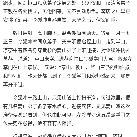
跑步，回到恒山派众弟子定居之处，只见仪和、仪清各弟子
正散在各处找寻，见他回来，无不喜动颜色。客店之中早已
安排了酒菜，令狐冲自斟自饮，大醉之后，伏案而睡。
数日后到了嵩山脚下，离会期尚有两天。等到三月十五
正日，令狐冲率同众弟子，天未明便启程上山，走到半山，
凉亭中有四名身穿黄杉的嵩山弟子上来迎接，对令狐冲执礼
甚恭，说道：“嵩山末学后进恭迎恒山令狐掌门大驾，敝派左
掌门在山上恭候。”又说：“泰山、衡山、华山三派的师伯叔
和师兄们，昨天便都已到了，令狐掌门和众师姊到来，那是
再好不过。”
令狐冲一路上山，只见山道上打扫干净，每过数里，便
有几名嵩山弟子备了茶水点心，迎接宾客，足见嵩山派这次
准备得甚是周到，但也由此可见，左冷禅对这五岳派掌门之
位是势在必得，绝不容有人阻拦。
行得里许，忽听得身后有人大声叫道：“阿琳，阿琳！”