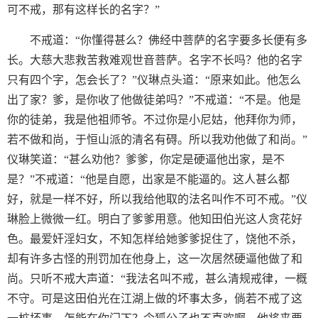
可不戒，那有这样长的名字？”
不戒道：“你懂得甚么？佛经中菩萨的名字要多长便有多
长。大慈大悲救苦救难观世音菩萨。名字不长吗？他的名字
只有四个字，怎会长了？”仪琳点头道：“原来如此。他怎么
出了家？爹，是你收了他做徒弟吗？”不戒道：“不是。他是
你的徒弟，我是他祖师爷。不过你是小尼姑，他拜你为师，
若不做和尚，于恒山派的清名有碍。所以我劝他做了和尚。”
仪琳笑道：“甚么劝他？爹爹，你定是硬逼他出家，是不
是？”不戒道：“他是自愿，出家是不能逼的。这人甚么都
好，就是一样不好，所以我给他取的法名叫作不可不戒。”仪
琳脸上微微一红。明白了爹爹用意。他知田伯光这人贪花好
色。最爱奸淫妇女，不知怎样给她爹爹捉住了，饶他不杀，
却有许多古怪的刑罚加在他身上，这一次居然硬逼他做了和
尚。只听不戒大声道：“我法名叫不戒，甚么清规戒律，一概
不守。可是这田伯光在江湖上做的坏事太多，倘若不戒了这