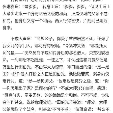
仪琳喜道：“是爹爹。”转身叫道：“爹爹，爹爹。”但见山道上
大踏步走来一个身材魁梧之极的和尚，正是仪琳的父亲不戒
和尚，他身后又有一个和尚。两人行得甚快，片刻间已走近
身来。
不戒大声道：“令狐公子，你受了重伤居然不死，还做了
我女儿的掌门人，那可好得很啊。”令狐冲笑道：“那是托大
师的福——”突然见到不戒和尚身后的那名僧人，只觉相貌极
熟，一时却想不起是谁，一怔之下，才认出这和尚竟然便是
万里独行田伯光，不由得大为惊奇，冲口而出的道：“是—是
田？”那作僧人打扮之人正是田伯光，他微微苦笑，躬身向仪
琳行礼，道：“参—参见师父。”仪琳也是诧异之极，道：“你
—你怎地出了家？是假扮的吗？”不戒大师洋洋自得，笑道：
“货真价实，童叟无欺，的的确确是个和尚。不可不戒，你法
名叫作甚么，说给你师父听。”田伯光苦笑道：“师父，太师
父给我取了个法名，叫甚么‘不可不戒’。”仪琳奇道：“甚么不