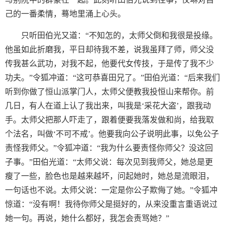
己的一番柔情，蓦地里涌上心头。
只听田伯光又道：“不知怎的，太师父倒和我很是投缘。
他虽如此折磨我，平日却待我不差，说我虽拜了师，师父没
传我甚么武功，对我不起，他要代女传技，于是传了我不少
功夫。”令狐冲道：“这可恭喜田兄了。”田伯光道：“后来我们
听到你做了恒山派掌门人，太师父便教我投恒山来帮你。前
几日，有人在道上认了我出来，叫我是‘采花大盗’，跟我动
手。太师父把那人吓走了，跟着便要我落发做和尚，给我取
个法名，叫做‘不可不戒’。他要我向公子说明此事，以免公子
责怪我师父。”令狐冲道：“我为什么要责怪你师父？没这回
子事。”田伯光道：“太师父说：每次见到我师父，她总是更
瘦了一些，脸色也是越来越坏，问起她时，她总是流眼泪，
一句话也不说。太师父说：一定是你公子欺侮了她。”令狐冲
惊道：“没有啊！我待你师父是挺好的，从来没重言重语说过
她一句。再说，她什么都好，我怎会责骂她？”