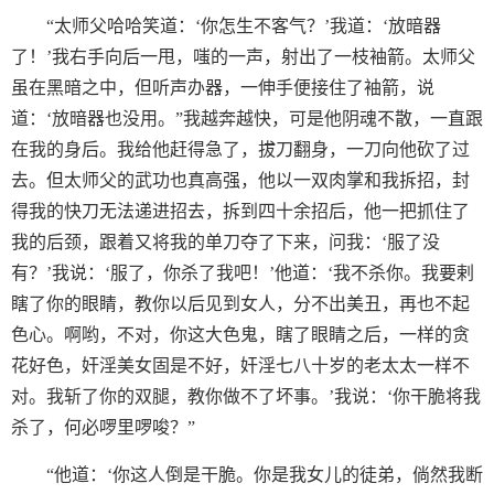
“太师父哈哈笑道：‘你怎生不客气？’我道：‘放暗器
了！’我右手向后一甩，嗤的一声，射出了一枝袖箭。太师父
虽在黑暗之中，但听声办器，一伸手便接住了袖箭，说
道：‘放暗器也没用。”我越奔越快，可是他阴魂不散，一直跟
在我的身后。我给他赶得急了，拔刀翻身，一刀向他砍了过
去。但太师父的武功也真高强，他以一双肉掌和我拆招，封
得我的快刀无法递进招去，拆到四十余招后，他一把抓住了
我的后颈，跟着又将我的单刀夺了下来，问我：‘服了没
有？’我说：‘服了，你杀了我吧！’他道：‘我不杀你。我要剌
瞎了你的眼睛，教你以后见到女人，分不出美丑，再也不起
色心。啊哟，不对，你这大色鬼，瞎了眼睛之后，一样的贪
花好色，奸淫美女固是不好，奸淫七八十岁的老太太一样不
对。我斩了你的双腿，教你做不了坏事。’我说：‘你干脆将我
杀了，何必啰里啰唆？”
“他道：‘你这人倒是干脆。你是我女儿的徒弟，倘然我断