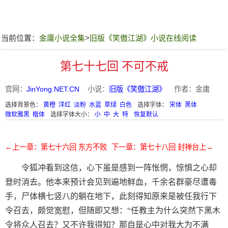
当前位置：
金庸小说全集
>
旧版《笑傲江湖》小说在线阅读
第七十七回 不可不戒
官网：
JinYong.NET.CN
小说：
旧版《笑傲江湖》
作者：金庸
选择背景色：
黄橙
洋红
淡粉
水蓝
草绿
白色
选择字体：
宋体
黑体
微软雅黑
楷体
选择字体大小：
小
中
大
特
恢复默认
←上一章：第七十六回 东方不败
下一章：第七十八回 封禅台上→
令狐冲看到这信，心下虽是感到一阵怅惘，惊惧之心却
登时消去。他本来预计会见到遍地鲜血，千余名群豪尽遭毒
手，尸体横七竖八的躺在地下，此刻得知原来是被任我行下
令召去，颇觉宽慰，但随即又想：“任教主为什么突然下黑木
令将众人召去？又不许我得知？那自是心中对我大为不满