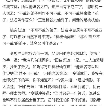
一桩坏事，怎能在你门下？令狐公子也不喜欢啊。他将来要
传我衣钵，所以他法名之中，也应当有不戒二字。”忽听得一
人说道：“不戒的弟子叫作不可不戒，不可不戒将来收了弟
子，法名叫作甚么？”正是桃谷六仙到了，问话的是桃枝仙。
桃实仙道：“不可不戒的弟子，法名中自须有不可不戒四
字，可以称为‘当然不可不戒’。”桃枝仙问道：“那么‘当然不
可不戒’的弟子，法名又叫作甚么？”
令狐冲见桃谷六仙一到，又见田伯光处境尴尬，便携了
他手，道：“我有几句话问你。”田伯光道：“是。”二人加紧脚
步，抢出了数丈，如听得背后桃根仙在道：“他法名可以叫
作‘理所当然不可不戒’。”用伯光苦笑道：“令狐掌门，我投在
太师父门下的事，你不知道吗？”令狐冲道：“经过情形，不
大清楚。”田伯光道：“那日我和你打赌，说道我输了，便要
拜小师太为师。”令狐冲笑道：“当时只是一句笑话，说甚么
也料不到你居然会当了真。初时我还怕你不怀好意，很防着