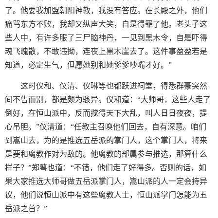
了。他要我加盟朝阳神教，我没有答应。在长殿之外，他们
痛骂东方不败，我却又纵声大笑，自是得罪了他。老头子这
些人中，有许多服了三尸脑神丹，一见到黑木令，自是吓得
魂飞魄散，不敢违拗，连夜上黑木崖去了。这件事盈盈若是
知道，必定生气，但愿她别和她爹爹吵嘴才好。”
这时仪和、仪清、仪琳等也都跃进祠堂，得悉群豪突然
间不告而别，都是颇为骇异。仪和道：“大师哥，这些人走了
倒好，在恒山派中，反而搅得天下大乱，叫人日日夜夜，提
心吊胆。”仪清道：“任教主召唤他们回去，自有深意。咱们
到嵩山去，为的是推选五岳派的掌门人，这个掌门人，将来
是要和魔教作对为敌的。他魔教的部属参与推选，那算什么
样子？”郑萼也道：“不错，他们走了好得多。否则的话，如
果大家推选大师哥做五岳派掌门人，嵩山派的人一定会持异
议，他们说恒山派中有这些魔教人士，恒山派掌门怎能为五
岳派之首？”