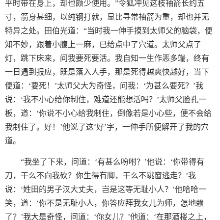
平时带在身上，却也颇少使用。”令狐冲见这枝袖箭长约五
寸，箭身甚细，以纯钢打就，显比寻常袖箭为重，却也并无
特异之处。田伯光道：“当时我一伸手摸到太师父的脑袋，便
知不妙，跟着小腹上一麻，已给点中了穴道。太师父点了
灯，跳下床来，问我要死要活。我自知一生作恶多端，终有
一日遇到报应，既是落入人手，那是死得越爽快越好，当下
便道：‘要死！’太师父大为奇怪，问我：‘为甚么要死？’我
说：‘我不小心给你制住，难道还能想活吗？’太师父脸孔一
板，道：‘你说不小心给我制住，倒像若是小心些，便不会给
我制住了。好！’他说了这‘好’字，一伸手所便解开了我的穴
道。
“我坐了下来，问道：‘有甚么吩咐？’他说：‘你带得有
刀，干么不向我砍？你生得有脚，干么不跳窗逃走？’我
说：‘姓田的男子汉大丈夫，岂是这等无耻小人？’他哈哈一
笑，道：‘你不是无耻小人，你答应拜我女儿为师，怎地赖
了？’我大是奇怪，问道：‘你女儿？’他道：‘在那酒楼之上，