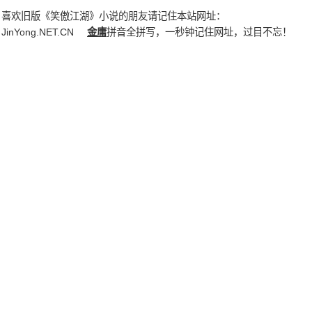
喜欢旧版《笑傲江湖》小说的朋友请记住本站网址：
JinYong.NET.CN
金庸
拼音全拼写，一秒钟记住网址，过目不忘！