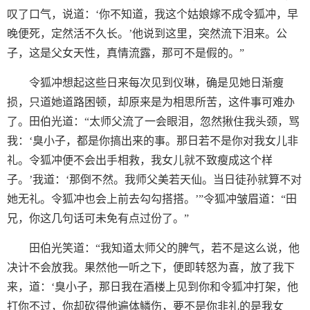
叹了口气，说道：‘你不知道，我这个姑娘嫁不成令狐冲，早
晚便死，定然活不久长。’他说到这里，突然流下泪来。公
子，这是父女天性，真情流露，那可不是假的。”
令狐冲想起这些日来每次见到仪琳，确是见她日渐瘦
损，只道她道路困顿，却原来是为相思所苦，这件事可难办
了。田伯光道：“太师父流了一会眼泪，忽然揪住我头颈，骂
我：‘臭小子，都是你搞出来的事。那日若不是你对我女儿非
礼。令狐冲便不会出手相救，我女儿就不致瘦成这个样
子。’我道：‘那倒不然。我师父美若天仙。当日徒孙就算不对
她无礼。令狐冲也会上前去勾勾搭搭。’”令狐冲皱眉道：“田
兄，你这几句话可未免有点过份了。”
田伯光笑道：“我知道太师父的脾气，若不是这么说，他
决计不会放我。果然他一听之下，便即转怒为喜，放了我下
来，道：‘臭小子，那日我在酒楼上见到你和令狐冲打架，他
打你不过，你却砍得他遍体鳞伤，要不是你非礼的是我女