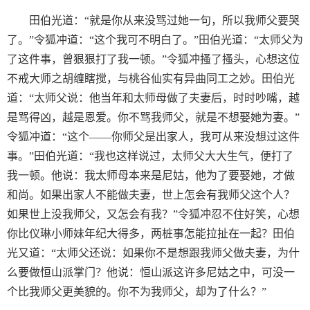
田伯光道：“就是你从来没骂过她一句，所以我师父要哭
了。”令狐冲道：“这个我可不明白了。”田伯光道：“太师父为
了这件事，曾狠狠打了我一顿。”令狐冲搔了搔头，心想这位
不戒大师之胡缠瞎搅，与桃谷仙实有异曲同工之妙。田伯光
道：“太师父说：他当年和太师母做了夫妻后，时时吵嘴，越
是骂得凶，越是恩爱。你不骂我师父，就是不想娶她为妻。”
令狐冲道：“这个——你师父是出家人，我可从来没想过这件
事。”田伯光道：“我也这样说过，太师父大大生气，便打了
我一顿。他说：我太师母本来是尼姑，他为了要娶她，才做
和尚。如果出家人不能做夫妻，世上怎会有我师父这个人？
如果世上没我师父，又怎会有我？”令狐冲忍不住好笑，心想
你比仪琳小师妹年纪大得多，两桩事怎能拉扯在一起？田伯
光又道：“太师父还说：如果你不是想跟我师父做夫妻，为什
么要做恒山派掌门？他说：恒山派这许多尼姑之中，可没一
个比我师父更美貌的。你不为我师父，却为了什么？”