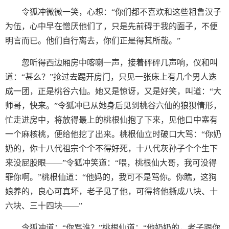
令狐冲微微一笑，心想：“你们都不喜欢和这些粗鲁汉子
为伍，心中早在憎厌他们了，只是先前碍于我的面子，不便
明言而已。他们自行离去，你们正是得其所哉。”
忽听得西边厢房中喀喇一声，接着砰砰几声响，仪和叫
道：“甚么？”抢过去踢开房门，只见一张床上有几个男人迭
成一团，正是桃谷六仙。她又是惊讶，又是好笑，叫道：“大
师哥，快来。”令狐冲已从她身后见到桃谷六仙的狼狈情形，
忙走进房中，将放得最上的桃根仙抱了下来，见他口中塞有
一个麻核桃，便给他挖了出来。桃根仙立时破口大骂：“你奶
奶的，你十八代祖宗个个不得好死，十八代灰孙子个个生下
来没屁股眼——”令狐冲笑道：“喂，桃根仙大哥，我可没得
罪你啊。”桃根仙道：“他妈的，我可不是骂你。你瞧，这狗
娘养的，良心可真坏，老子见了他，可得将他撕成八块、十
六块、三十四块——”
令狐冲道：“你骂谁？”桃根仙道：“他奶奶的，老子跟你