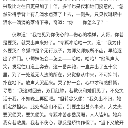
兴致比之往日更是加了十倍，多半也是仪和她们授意的。”忽
然觉得手背上有几滴水点落了上去，一侧头，只见仪琳眼中
泪水一滴滴的落将下来，奇道：“你——你怎么了？”
仪琳道：“我怕见到你伤心的—伤心的模样，大哥，你若
是要哭，就哭出声来好了。”令狐冲哈哈一笑，道：“我为什
么要哭？令狐冲是个无行浪子，为师父师娘所不齿，早给逐
出了师门。小师妹怎会—怎会——哈哈，哈哈！”他纵声大
笑，发足往山道上奔去。这一番奔驰，一直奔出了五十余
里，到了一处荒无人迹的所在，只觉悲从中来，不可抑制，
扑在地下。放声大哭起来。哭了好一会，心中才稍感舒畅，
寻思：“我这时回去，双目红肿，若教仪和她们见了，不免笑
话于我，不如晚上再回吧。”但转念又想：“我久出不归，她
们定然担心。此处离嵩山不远，别要生出甚么事来。大丈夫
要哭便哭，要笑便笑。令狐冲苦恋岳灵珊，人人皆知。她弃
我有若敝屣，我若不伤心，那反是矫情作假了。”当下又放开