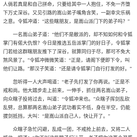
人倘若真是和自己拼命，只要给其中一人抱住，不免一齐堕
下万丈深谷。又见引路的嵩山弟子嘴角含笑，一副幸灾乐祸
之意。令狐冲道：“这些瞎朋友，是嵩山派门下的弟子吗？”
一名嵩山弟子道：“他们不是敝派的，却不知如何和令狐
掌门有偌大仇恨？今日是推选五岳派掌门的好日子，令狐掌
门若给这群瞎朋友推下了深谷，就算同归于尽，那可不免大
煞风景了。”令狐冲微微笑道：“正是，请阁下便即下令，叫
他们让路。”那汉子笑道：“还是请令狐掌门自行打发的好。”
忽听得一人大声喝道：“老子先打发了你再说。”正是不
戒和尚。他大踏步走上前来，一伸手，抓住两名嵩山弟子，
向众瞎子投将过去，叫道：“令狐冲来也。”众瞎子挥剑乱砍
乱劈，总算那两名嵩山弟子武功着实不低，身在半空，仍能
拔剑抵挡，大叫：“是嵩山派自己人，快让开了。”
众瞎子急忙闪避，乱成一团，不戒抢上前去，又将二人