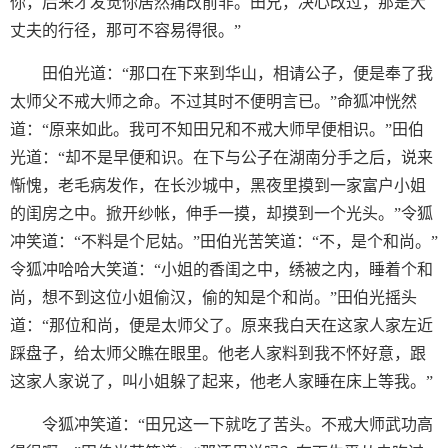
你，后来才发觉你居然痛改前非。田兄，决心改过，那是大
丈夫的行径，那可不容易得很。”
田伯光道：“那口在下来到华山，相请公子，便是奉了我
太师父不戒大师之命。不过其时不便明言已。”命狐冲恍然
道：“原来如此。我可不知田兄和不戒大师早便相识。”田伯
光道：“却不是早便和识。在下与公子在湖南分手之后，说来
惭愧，老毛病发作，在长沙城中，黑夜里摸到一家富户小姐
的闺房之中。掀开纱帐，伸手一摸，却摸到一个光头。”令狐
冲笑道：“不料是个尼姑。”田伯光苦笑道：“不，是个和尚。”
令狐冲哈哈大笑道：“小姐的香闺之中，绣被之内，睡着个和
尚，想不到这位小姐偷汉，偷的知是个和尚。”田伯光摇头
道：“那位和尚，便是太师父了。原来我白天在这家人家左近
踩盘子，给太师父瞧在眼里。他老人家料到我不怀好意，跟
这家人家说了，叫小姐躲了起来，他老人家睡在床上等我。”
令狐冲笑道：“田兄这一下就吃了苦头。不戒大师武功高