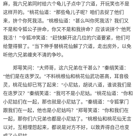
麻，我六兄弟同时给六个龟儿子点中了穴道，开玩笑也不是
这样开的。”桃花仙道：“那些龟儿子呢？咱们去捉了他们
来，拚个你死我活。”桃根仙道：“甚么叫你死我活？我们又
不是和令狐公子拚命，你又不是和我拚命？应该说拼个‘他死
我活’！”令狐冲笑道：“赶快解开这几位的穴道要紧，他们可
给蹩得狠了。”当下伸手替桃花仙解了穴道，走出房外，以免
听他六兄弟缠夹不清的争吵。
郑萼笑问：“大师哥，这六兄弟在干甚么？”秦绢笑道：
“他们是在迭罗汉。”不料桃根仙和桃花仙武功甚高，耳音极
灵，桃花仙却已骂了起来：“小尼姑，胡说八道，谁说我们是
在迭罗汉？”秦绢笑道：“我可不是小尼姑。”桃花仙道：“你和
小尼姑们在一起，那也就是小尼姑了。”秦绢道：“令狐掌门
跟我们在一起，他也是小尼姑吗？”郑萼笑道：“你和我们在
一起，那你们六兄弟也都是小尼姑了。”桃根仙和桃花仙无言
以对，互相埋怨起来，都说是对方不好，以致弄得自己也变
成了小尼姑。