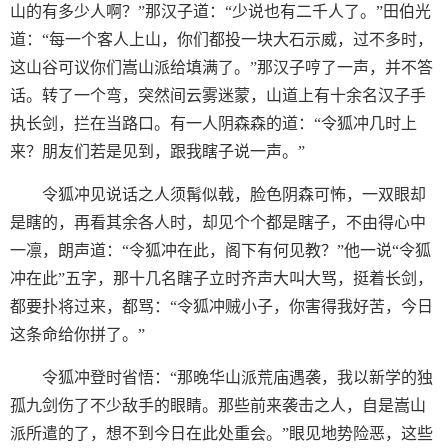
山的有多少人啊？”那汉子道：“少说也有二千人了。”田伯光
道：“每一个客人上山，你们都投一块大石示威，过不多时，
这山谷可议你们嵩山派给填满了。”那汉子哼了一声，并不答
话。转了一个弯，突然间云雾迷蒙，山道上有十余名汉子手
执长剑，拦在当路口。有一人阴森森的道：“令狐冲几时上
来？朋友们若是见到，跟我瞎子说一声。”
令狐冲见说话之人须髯似戟，脸色阴森可怖，一双眼却
是瞎的，再看其余各人时，却见个个都是瞎子，不由得心中
一凛，朗声道：“令狐冲在此，阁下有何见教？”他一说“令狐
冲在此”五字，那十几名瞎子立时齐声大叫大骂，挺着长剑，
都要扑将过来，都骂：“令狐冲贼小子，你害得我好苦，今日
这条命给你拼了。”
令狐冲登时省悟：“那晚华山派荒庙遇袭，我以新学的独
孤九剑伤了不少敌手的眼睛。那些前来袭击之人，自是嵩山
派所遣的了，想不到今日在此处重会。”眼见地势险恶，这些