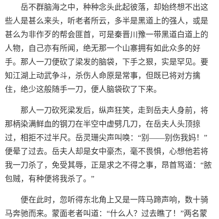
岳不群脑海之中，种种念头此起彼落，却始终想不出这
些人是甚么来头，听老者所云，多半是黑道上的强人，或是
甚么为非作歹的帮会匪首，可是秦晋川豫一带黑道白道上的
人物，自己亦有所闻，绝无那一个山寨拥有如此众多的好
手。那人一刀便砍了梁发的脑袋，下手之狠，实是罕见。要
知江湖上动武争斗，杀伤人命原是常事，但既已将对方擒
住，绝少这般随手一刀，便人脑袋砍了下来。
那人一刀砍死梁发后，纵声狂笑，走到岳夫人身前，将
那柄染满鲜血的钢刀在半空中虚劈几刀，在岳夫人头顶掠
过，相拒不过半尺。岳灵珊尖声叫唤：“别——别伤我妈！”
便晕了过去。岳夫人却是女中豪杰，毫不畏惧，心想他若将
我一刀杀了，免受其辱，正是求之不得之事，昂首骂道：“脓
包贼，有种便将我杀了。”
便在此时，忽听得东北角上又是一阵马蹄声响，数十骑
马奔驰而来。蒙面老者叫道：“什么人？过去瞧了！”两名蒙