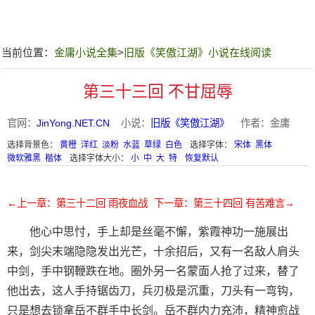
当前位置：
金庸小说全集
>
旧版《笑傲江湖》小说在线阅读
第三十三回 不甘屈辱
官网：
JinYong.NET.CN
小说：
旧版《笑傲江湖》
作者：金庸
选择背景色：
黄橙
洋红
淡粉
水蓝
草绿
白色
选择字体：
宋体
黑体
微软雅黑
楷体
选择字体大小：
小
中
大
特
恢复默认
←上一章：第三十二回 雨夜血战
下一章：第三十四回 有苦难言→
他心中思忖，手上却是丝毫不懈，紫霞神功一施展出
来，剑尖末端隐隐发出光芒，十余招后，又有一名敌人肩头
中剑，手中钢鞭跌在地。圈外另一名蒙面人抢了过来，替了
他出去，这人手持锯齿刀，兵刃极是沉重，刀头有一弯钩，
只是想去锁拿岳不群手中长剑。岳不群内力充沛，精神愈战