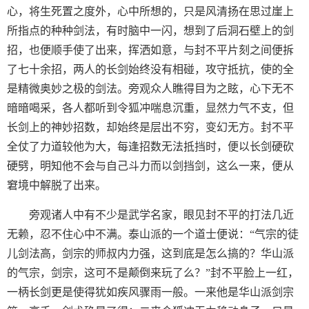
心，将生死置之度外，心中所想的，只是风清扬在思过崖上
所指点的种种剑法，有时脑中一闪，想到了后洞石壁上的剑
招，也便顺手使了出来，挥洒如意，与封不平片刻之间便拆
了七十余招，两人的长剑始终没有相碰，攻守抵抗，使的全
是精微奥妙之极的剑法。旁观众人瞧得目为之眩，心下无不
暗暗喝采，各人都听到令狐冲喘息沉重，显然力气不支，但
长剑上的神妙招数，却始终是层出不穷，变幻无方。封不平
全仗了力道较他为大，每逢招数无法抵挡时，便以长剑硬砍
硬劈，明知他不会与自己斗力而以剑挡剑，这么一来，便从
窘境中解脱了出来。
旁观诸人中有不少是武学名家，眼见封不平的打法几近
无赖，忍不住心中不满。泰山派的一个道士便说：“气宗的徒
儿剑法高，剑宗的师叔内力强，这到底是怎么搞的？华山派
的气宗，剑宗，这可不是颠倒来玩了么？”封不平脸上一红，
一柄长剑更是使得犹如疾风骤雨一般。一来他是华山派剑宗