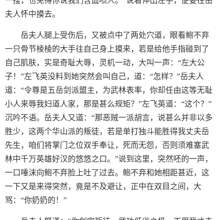
一搜，也免得你说我们含血喷人。”说着伸出左手，便要往岳
夫人怀中摸去。
岳夫人腿上受伤后，又被点中了两处穴道，眼看鲍不弃
一只骨节棱棱的大手往自己身上摸来，若是给他手指碰到了
自己肌肤，实是奇耻大辱，灵机一动，大叫一声：“左大公
子！”左飞英没料到她突然会叫自己，道：“怎样？”岳夫人
道：“令尊是五岳剑派盟主，为武林表率，你却任由这等无耻
小人来辱我妇道人家，那是甚么规矩？”左飞英道：“这个？”
沉吟不语。岳夫人又道：“那恶贼一派胡言，说甚么并非以多
胜少，这两个华山派的叛徒，若是单打独斗能胜得我丈夫岳
先生，咱们将掌门之位双手奉让，死而无怨，否则须难塞武
林中千万英雄好汉的悠悠之口。”说到这里，突然呸的一声，
一口唾沫向鲍不弃脸上吐了过去。鲍不弃和她相距甚近，这
一下又是来得突然，竟是不及避让，正中在双目之间，大
骂：“你奶奶的！”