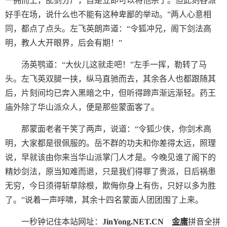
一拥而上，乱剑分尸，自是立即可以将他杀了。但此刻各派
好手在场，说什么也不能有这种卑鄙的举动。”两人心意相
同，都点了点头。左飞英朗声道：“令狐冲兄，阁下剑法高
明，教人大开眼界，后会有期！”
汤英鹗道：“大伙儿这就走吧！”左手一挥，勒转了马
头。左飞英双腿一挟，纵马直驰而去，其余各人也都跟随其
后，片刻间均已奔入黑暗之中，但听得蹄声渐远渐轻。药王
庙外除了华山派众人，便是那些蒙面客了。
那蒙面老者干笑了两声，说道：“令狐少侠，你剑术高
明，大家都是很佩服的。岳不群的功夫和你差得太远，照理
说，早就该由你来当华山派掌门人才是。今晚见谁了阁下的
精妙剑法，原当知难而退，只是我们得罪了贵派，日后祸患
无穷，今日须得斩草除根，欺侮你身上有伤，只好以多为胜
了。”说着一声呼啸，其余十四名蒙面人团团围了上来。
一秒钟记住本站网址：
JinYong.NET.CN
金庸
拼音全拼