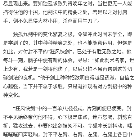
易显现出来。要知独孤求败到得晚年之时，当世更无一人能
挡得住他的十招，他剑法中的精要之处，若是以之对付庸
手，倒不免显得大材小用，杀鸡而用牛刀了。
独孤九剑中的变化繁复之极，令狐冲此时固未学全，即
是学到了的，其中种种精奥之处，也不能随意运用，但饶是
如此，对付封不平的“狂风快剑”，已处于有胜无败之地。他
每斗一刻，脑子中便有新的体会，寻思：“如此剑术名家，世
上少有，我若是一剑将他伤了，以后只怕不易再遇到这等切
磋剑法的良机。”他于剑上种种招数明白得越是透澈，自信之
心越强，当下并不急于求胜，只是凝神观看对方剑招中的种
种变化。
“狂风快剑”中的一百单八招招式，片刻间便已使完，封
不平见始终奈何他不得，心下极是焦躁，连声怒喝，斜劈直
折，猛攻过去，非要他出剑挡架不可。令狐冲长剑抖动，嗤
嗤嗤嗤四声轻响，封不平左臂、右臂、左腿、右腿上各已中