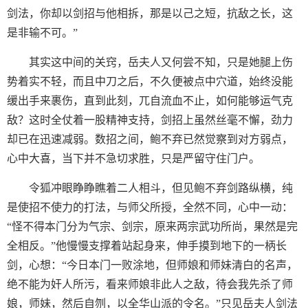
剑法，你却以剑招与他相拆，那是以己之短，抗敌之长，这
是非输不可。”
其实这中间的关窍，岳夫人又何尝不知，只是她腿上伤
势着实不轻，而且中刀之后，不久便被点中穴道，始终没能
缓出手来裹伤，直到此刻，兀自流血不止，如何能够运气克
敌？这时全仗着一股精神支持，剑招上虽然丝毫不懈，劲力
却已在迅速减弱。数招之间，鲍不弃已然觉察到对方弱点，
心中大喜，当下并不急切求胜，只是严留守住门户。
令狐冲眼睁睁瞧着二人相斗，但见鲍不弃剑路纵横，纯
是使招不使力的打法，与师父所授，全然不同，心中一动：
“怪不得本门分为气宗、剑宗，原来两宗武功所尚，果然是完
全相反。”他慢慢支撑着站起身来，伸手摸到地下的一柄长
剑，心想：“今日本门一败涂地，但师娘和师妹清白的名声，
绝不能为奸人所污，看来师娘非此人之敌，待会我先杀了师
娘，师妹，然后自刎，以全华山派的令名。”只见岳夫人剑法