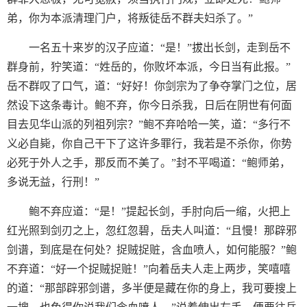
弟，你为本派清理门户，将叛徒岳不群夫妇杀了。”
一名五十来岁的汉子应道：“是！”拔出长剑，走到岳不
群身前，狞笑道：“姓岳的，你败坏本派，今日当有此报。”
岳不群叹了口气，道：“好好！你剑宗为了争夺掌门之位，居
然设下这条毒计。鲍不弃，你今日杀我，日后在阴世有何面
目去见华山派的列祖列宗？”鲍不弃哈哈一笑，道：“多行不
义必自毙，你自己干下了这许多罪行，我若是不杀你，你势
必死于外人之手，那反而不美了。”封不平喝道：“鲍师弟，
多说无益，行刑！”
鲍不弃应道：“是！”提起长剑，手肘向后一缩，火把上
红光照到剑刃之上，忽红忽碧，岳夫人叫道：“且慢！那辟邪
剑谱，到底是在何处？捉贼捉赃，含血喷人，如何能服？”鲍
不弃道：“好一个捉贼捉赃！”向着岳夫人走上两步，笑嘻嘻
的道：“那部辟邪剑谱，多半便是藏在你的身上，我可要搜上