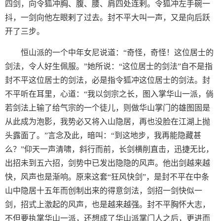
四剑，向令狐冲胸、腹、腰、肩四处连剌。令狐冲左手碗一
抖，一剑向他左眼剌了过去。封不平大叫一声，又是向后跃
开了三步。
恒山派的一个中年女尼说道：“奇怪，奇怪！这位居士的
剑法，令人好生佩服。”她所说：“这位居士的剑法”自不是指
封不平这位居士的剑法，必是指令狐冲这位居士的剑法。封
不平听在耳里，心道：“我以剑宗之长，图入掌华山一派，倘
若剑法上输了给气宗的一个徒儿，则做华山掌门的雄图固是
从此成为泡影，我势必又将入山隐居，再也没脸在江湖上抛
头露面了。”言念及此，暗叫：“到这地步，我再能隐藏甚
么？”仰天一声清啸，斜行而前，长剑横削直击，迅捷无比，
出招未到五六招，剑势中已发出隐隐的风声。他出剑越来越
快，风声也是渐响。原来这套“狂风快剑”，是封不平在中条
山中隐居十五年而创制出来的得意剑法，剑招一剑快似一
剑，招式上激起的风声，也是越来越强。封不平胸怀大志，
不但要执掌华山一派，还想成了华山派掌门人之后，更进而