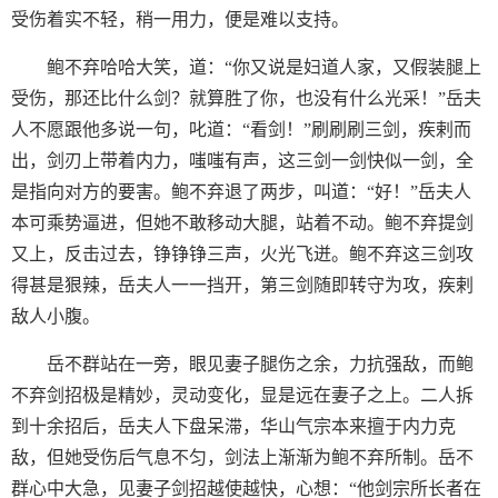
受伤着实不轻，稍一用力，便是难以支持。
鲍不弃哈哈大笑，道：“你又说是妇道人家，又假装腿上
受伤，那还比什么剑？就算胜了你，也没有什么光采！”岳夫
人不愿跟他多说一句，叱道：“看剑！”刷刷刷三剑，疾剌而
出，剑刃上带着内力，嗤嗤有声，这三剑一剑快似一剑，全
是指向对方的要害。鲍不弃退了两步，叫道：“好！”岳夫人
本可乘势逼进，但她不敢移动大腿，站着不动。鲍不弃提剑
又上，反击过去，铮铮铮三声，火光飞迸。鲍不弃这三剑攻
得甚是狠辣，岳夫人一一挡开，第三剑随即转守为攻，疾剌
敌人小腹。
岳不群站在一旁，眼见妻子腿伤之余，力抗强敌，而鲍
不弃剑招极是精妙，灵动变化，显是远在妻子之上。二人拆
到十余招后，岳夫人下盘呆滞，华山气宗本来擅于内力克
敌，但她受伤后气息不匀，剑法上渐渐为鲍不弃所制。岳不
群心中大急，见妻子剑招越使越快，心想：“他剑宗所长者在