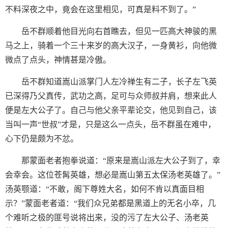
不料深夜之中，竟会在这里相见，可真是料不到了。”
岳不群顺着他目光向右首瞧去，但见一匹高大神骏的黑
马之上，骑着一个三十来岁的高大汉子，一身黄衫，向他微
微点了点头，神情甚是冷傲。
岳不群知道嵩山派掌门人左冷禅生有二子，长子左飞英
已深得乃父真传，武功之高，足可与众师叔并肩，想来此人
便是左大公子了。自己与他父亲平辈论交，他见到自己，该
当叫一声“世叔”才是，只是这么一点头，岳不群虽在难中，
心下仍是颇为不忿。
那蒙面老者抱拳说道：“原来是嵩山派左大公子到了，幸
会幸会。这位苍髯英雄，想必是嵩山第五太保汤老英雄了。”
汤英颚道：“不敢，阁下尊姓大名，如何不肯以真面目相
示？”蒙面老者道：“我们众兄弟都是黑道上的无名小卒，几
个难听之极的匪号说将出来，没的污了左大公子、汤老英