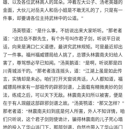
雄、以及各位武林高人的耳朵。冲着左大公子、汤老英雄的
金面，大伙儿对岳夫人和岳小姐是不敢无礼的了，只是有一
件事，却要请各位主持武林中的公道。”
汤英颚道：“是什么事，不妨说出来大家听听。”那老者
道：“这位岳不群先生，有个外号叫作君子剑，听说平日说
话，向来是满口仁义道德，最讲究武林规矩。可是最近却出
了一件事。福州福威镖局给人挑了，总镖头林震南夫妇给人
害了，尊驾想必早已知闻。”汤英鹅道：“是啊，听说那是四
川青城派干的。”那老者连连摇头，道：“江湖上虽是如此传
言，实情却是未必。咱们打开天窗说亮话，人人都知道，福
威镖局林家有一部祖传的辟邪剑谱，上面载有精微奥妙的剑
法，练成之后，可以天下无敌。林震南夫妇所以被害，便是
在于有人觊觎这部辟邪剑谱之故。”汤英鹗道：“那又怎样？”
那老者道：“林震南夫妇到底是何人所害，外人不知详情，咱
们只听说，这个君子剑则使诡计，骗得林震南的儿子死心塌
地的投入了华山派门下，那部剑谱，自然也带入了华山派门