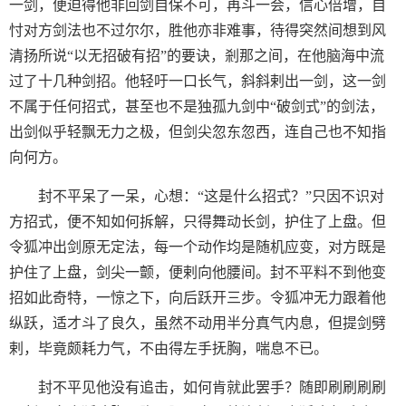
一剑，便迫得他非回剑自保不可，再斗一会，信心倍增，自
忖对方剑法也不过尔尔，胜他亦非难事，待得突然间想到风
清扬所说“以无招破有招”的要诀，剎那之间，在他脑海中流
过了十几种剑招。他轻吁一口长气，斜斜剌出一剑，这一剑
不属于任何招式，甚至也不是独孤九剑中“破剑式”的剑法，
出剑似乎轻飘无力之极，但剑尖忽东忽西，连自己也不知指
向何方。
封不平呆了一呆，心想：“这是什么招式？”只因不识对
方招式，便不知如何拆解，只得舞动长剑，护住了上盘。但
令狐冲出剑原无定法，每一个动作均是随机应变，对方既是
护住了上盘，剑尖一颤，便剌向他腰间。封不平料不到他变
招如此奇特，一惊之下，向后跃开三步。令狐冲无力跟着他
纵跃，适才斗了良久，虽然不动用半分真气内息，但提剑劈
剌，毕竟颇耗力气，不由得左手抚胸，喘息不已。
封不平见他没有追击，如何肯就此罢手？随即刷刷刷刷