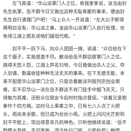
左飞英道：“华山派掌门人之位，依我爹爹说，该当由封
先生执掌，岳不群今日又做出这种无耻卑鄙的事来，便由封
先生自行清理门户吧！”马上众人一齐说道：“左大公子断得
再明白没有，华山派之事，该由华山派掌门人自行处理，也
免得江湖上朋友说咱们越俎代庖。”
封不平一跃下马，向众人团团一揖，说道：“众位给在下
这个面子，实是感激不尽。敝派给岳不群窃居掌门人之位，
搞得天怒人怨，江湖上声名扫地，今日竟做出杀人之父、夺
人剑谱、勒逼收徒种种无法无天的事来。在下无德无能，本
来不配居华山派掌门之位，只是念着敝派列祖列宗创业艰
难，实不忍华山一派在岳不群这不肖门徒手中烟飞灰灭，只
得勉为其难，还盼众位朋友今后时时指点督促。”说着又是抱
拳作个四方揖。这时马上乘客之中，已有七八人点了火把
头，雨尚未全歇，但已成为丝丝小雨。火把上闪闪光芒射到
封不平脸上，现出得意非凡的神色。只听他继续说道：“岳不
群罪大恶极，无可宽赦，须当执行门规，立即处死！鲍师