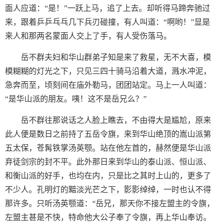
面人应道：“是！”一跃上马，追了上去。却听得马蹄奔驰过
来，跟着乒乒乓乓几下兵刃碰撞，有人叫道：“啊哟！”显是
来人和那两名蒙面人交上了手，有人受伤落马。
岳不群夫妇和华山群弟子知是来了救星，无不大喜，模
模糊糊的灯光之下，只见三四十骑马沿着大道，溅水冲泥，
急奔而至，顷刻间在庙外勒马，团团站定。马上一人叫道：
“是华山派的朋友。咦！这不是岳兄么？”
岳不群往那说话之人脸上瞧去，不由得大是尴尬，原来
此人便是数日之前持了五岳令旗，来到华山绝顶的嵩山派第
五太保，苍髯铁掌汤英颚。站在他左首的，赫然便是华山派
弃徒剑宗的封不平。此外那日来到华山的泰山派、恒山派、
和衡山派的好手，也均在内，只是比之其时上山的，更多了
不少人。孔明灯的黯淡光芒之下，影影绰绰，一时也认不得
那许多。只听汤英颚道：“岳兄，那天你不接左盟主的令旗，
左盟主甚是不快，特命他大公子奉了令旗，再上华山奉访。