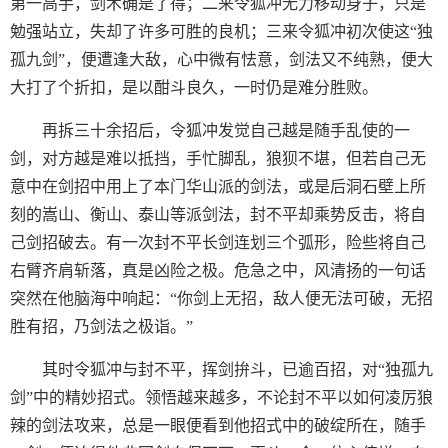
第一高手，剑术确是了得；二来令狐冲无力移动身子，只是
勉强站立，失却了许多可胜的良机；三来令狐冲初次使这“独
孤九剑”，便遭逢大敌，心中微有怯意，剑法又不纯熟，便大
大打了个折扣，是以酣斗良久，一时仍是难分胜败。
再拆三十余招后，令狐冲发觉自己越是随手乱使的一
剑，对方越是难以抵挡，手忙脚乱，狼狈不堪，但若自己无
意中在剑招中用上了本门华山派的剑法，或是后洞石壁上所
刻的嵩山、衡山、泰山等派剑法，封不平却乘势反击，将自
己剑招破去。有一次封不平长剑连划三个弧形，险些将自己
右臂齐肩斩落，真是凶险之极。危急之中，风清扬的一句话
突然在他脑海中响起：“你剑上无招，敌人便无法可破，无招
胜有招，乃剑法之极诣。”
其时令狐冲与封不平，挥剑拚斗，已逾百招，对“独孤九
剑”中的精妙招式。领悟越来越多，不论封不平以如何凌厉狼
辣的剑法攻来，总是一眼便看到他招式中的破绽所在，随手