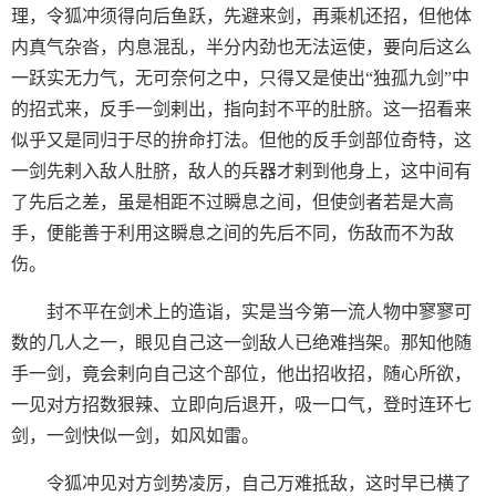
理，令狐冲须得向后鱼跃，先避来剑，再乘机还招，但他体
内真气杂沓，内息混乱，半分内劲也无法运使，要向后这么
一跃实无力气，无可奈何之中，只得又是使出“独孤九剑”中
的招式来，反手一剑剌出，指向封不平的肚脐。这一招看来
似乎又是同归于尽的拚命打法。但他的反手剑部位奇特，这
一剑先剌入敌人肚脐，敌人的兵器才剌到他身上，这中间有
了先后之差，虽是相距不过瞬息之间，但使剑者若是大高
手，便能善于利用这瞬息之间的先后不同，伤敌而不为敌
伤。
封不平在剑术上的造诣，实是当今第一流人物中寥寥可
数的几人之一，眼见自己这一剑敌人已绝难挡架。那知他随
手一剑，竟会剌向自己这个部位，他出招收招，随心所欲，
一见对方招数狠辣、立即向后退开，吸一口气，登时连环七
剑，一剑快似一剑，如风如雷。
令狐冲见对方剑势凌厉，自己万难抵敌，这时早已横了