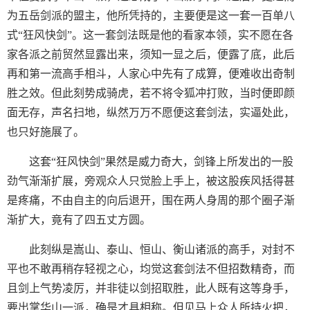
为五岳剑派的盟主，他所凭持的，主要便是这一套一百单八
式“狂风快剑”。这一套剑法既是他的看家本领，实不愿在各
家各派之前贸然显露出来，须知一显之后，便露了底，此后
再和第一流高手相斗，人家心中先有了成算，便难收出奇制
胜之效。但此刻势成骑虎，若不将令狐冲打败，当时便即颜
面无存，声名扫地，纵然万万不愿便这套剑法，实逼处此，
也只好施展了。
这套“狂风快剑”果然是威力奇大，剑锋上所发出的一股
劲气渐渐扩展，旁观众人只觉脸上手上，被这股疾风括得甚
是疼痛，不由自主的向后退开，围在两人身周的那个圈子渐
渐扩大，竟有了四五丈方圆。
此刻纵是嵩山、泰山、恒山、衡山诸派的高手，对封不
平也不敢再稍存轻视之心，均觉这套剑法不但招数精奇，而
且剑上气势凌厉，并非徒以剑招取胜，此人既有这等身手，
要出掌华山一派，确是才具相称。但见马上众人所持火把，