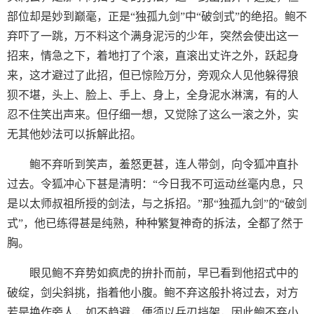
部位却是妙到巅毫，正是“独孤九剑”中“破剑式”的绝招。鲍不
弃吓了一跳，万不料这个满身泥污的少年，突然会使出这一
招来，情急之下，着地打了个滚，直滚出丈许之外，跃起身
来，这才避过了此招，但已惊险万分，旁观众人见他躲得狼
狈不堪，头上、脸上、手上、身上，全身泥水淋漓，有的人
忍不住笑出声来。但仔细一想，又觉除了这么一滚之外，实
无其他妙法可以拆解此招。
鲍不弃听到笑声，羞怒更甚，连人带剑，向令狐冲直扑
过去。令狐冲心下甚是清明：“今日我不可运动丝毫内息，只
是以太师叔祖所授的剑法，与之拆招。”那“独孤九剑”的“破剑
式”，他已练得甚是纯熟，种种繁复神奇的拆法，全都了然于
胸。
眼见鲍不弃势如疯虎的拚扑而前，早已看到他招式中的
破绽，剑尖斜挑，指着他小腹。鲍不弃这般扑将过去，对方
若是换作旁人，如不趋避，便须以兵刃挡架，因此鲍不弃小