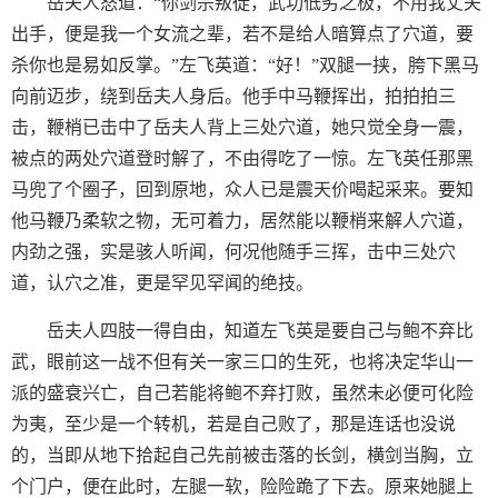
岳夫人怒道：“你剑宗叛徒，武功低劣之极，不用我丈夫
出手，便是我一个女流之辈，若不是给人暗算点了穴道，要
杀你也是易如反掌。”左飞英道：“好！”双腿一挟，胯下黑马
向前迈步，绕到岳夫人身后。他手中马鞭挥出，拍拍拍三
击，鞭梢已击中了岳夫人背上三处穴道，她只觉全身一震，
被点的两处穴道登时解了，不由得吃了一惊。左飞英任那黑
马兜了个圈子，回到原地，众人已是震天价喝起采来。要知
他马鞭乃柔软之物，无可着力，居然能以鞭梢来解人穴道，
内劲之强，实是骇人听闻，何况他随手三挥，击中三处穴
道，认穴之准，更是罕见罕闻的绝技。
岳夫人四肢一得自由，知道左飞英是要自己与鲍不弃比
武，眼前这一战不但有关一家三口的生死，也将决定华山一
派的盛衰兴亡，自己若能将鲍不弃打败，虽然未必便可化险
为夷，至少是一个转机，若是自己败了，那是连话也没说
的，当即从地下拾起自己先前被击落的长剑，横剑当胸，立
个门户，便在此时，左腿一软，险险跪了下去。原来她腿上