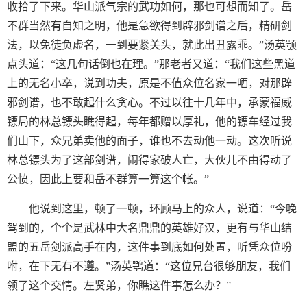
收拾了下来。华山派气宗的武功如何，那也可想而知了。岳
不群当然有自知之明，他是急欲得到辟邪剑谱之后，精研剑
法，以免徒负虚名，一到要紧关头，就此出丑露乖。”汤英颚
点头道：“这几句话倒也在理。”那老者又道：“我们这些黑道
上的无名小卒，说到功夫，原是不值众位名家一哂，对那辟
邪剑谱，也不敢起什么贪心。不过以往十几年中，承蒙福威
镖局的林总镖头瞧得起，每年都赠以厚礼，他的镖车经过我
们山下，众兄弟卖他的面子，谁也不去动他一动。这次听说
林总镖头为了这部剑谱，闹得家破人亡，大伙儿不由得动了
公愤，因此上要和岳不群算一算这个帐。”
他说到这里，顿了一顿，环顾马上的众人，说道：“今晚
驾到的，个个是武林中大名鼎鼎的英雄好汉，更有与华山结
盟的五岳剑派高手在内，这件事到底如何处置，听凭众位吩
咐，在下无有不遵。”汤英鹗道：“这位兄台很够朋友，我们
领了这个交情。左贤弟，你瞧这件事怎么办？”