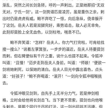
渐乱，突然之间长剑急转，呼的一声剌出，正是她那招“无双
无对，宁氏一剑”。这一剑势道匹是凌厉，虽是重伤之余，剌
出时仍是虎虎有威。鲍不弃吃了一惊，向后急纵，侥幸躲开
了这剑。岳夫人若是双腿完好，乘势追击，敌人必无幸免，
此刻却是脸上全无血色，以剑柱地，喘息不已。
鲍不弃笑道：“怎样？岳夫人，你力气打完啦，可肯给找
搜一搜么？”说着左掌箕张，一步步的逼近，岳夫人待要提剑
而剌，但右臂便似有千斤之重，说什么也提不起来。令狐冲
叫道：“且慢！”迈步走到岳夫人身前，叫道：“师娘！”便欲一
剑将她剌死，以保她的清白。岳夫人目光中露出喜色，点头
道：“好孩子！”鲍不弃喝道：“滚开！”一剑向令狐冲咽喉挑
去。
令狐冲眼见剑到，自先手上无半分力气，若是伸剑相
格，立时会给他将长剑击飞，当下更不思索，提剑也向他喉
头剌去，是那个同归于尽的打法，这一剑出招并不迅捷，但