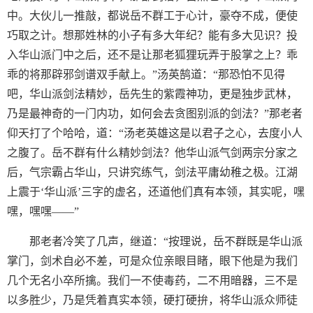
中。大伙儿一推敲，都说岳不群工于心计，豪夺不成，便使
巧取之计。想那姓林的小子有多大年纪？能有多大见识？投
入华山派门中之后，还不是让那老狐狸玩弄于股掌之上？乖
乖的将那辟邪剑谱双手献上。”汤英鹄道：“那恐怕不见得
吧，华山派剑法精妙，岳先生的紫霞神功，更是独步武林，
乃是最神奇的一门内功，如何会去贪图别派的剑法？”那老者
仰天打了个哈哈，道：“汤老英雄这是以君子之心，去度小人
之腹了。岳不群有什么精妙剑法？他华山派气剑两宗分家之
后，气宗霸占华山，只讲究练气，剑法平庸幼稚之极。江湖
上震于‘华山派’三字的虚名，还道他们真有本领，其实呢，嘿
嘿，嘿嘿——”
那老者冷笑了几声，继道：“按理说，岳不群既是华山派
掌门，剑术自必不差，可是众位亲眼目睹，眼下他是为我们
几个无名小卒所擒。我们一不使毒药，二不用暗器，三不是
以多胜少，乃是凭着真实本领，硬打硬拚，将华山派众师徒