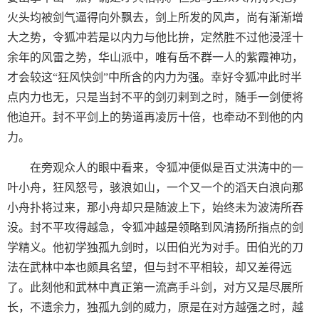
火头均被剑气逼得向外飘去，剑上所发的风声，尚有渐渐增
大之势，令狐冲若是以内力与他比拚，定然胜不过他浸淫十
余年的风雷之势，华山派中，唯有岳不群一人的紫霞神功，
才会较这“狂风快剑”中所含的内力为强。幸好令狐冲此时半
点内力也无，只是当封不平的剑刃剌到之时，随手一剑便将
他迫开。封不平剑上的势道再凌厉十倍，也牵动不到他的内
力。
在旁观众人的眼中看来，令狐冲便似是百丈洪涛中的一
叶小舟，狂风怒号，骇浪如山，一个又一个的滔天白浪向那
小舟扑将过来，那小舟却只是随波上下，始终未为波涛所吞
没。封不平攻得越急，令狐冲越是领略到风清扬所指点的剑
学精义。他初学独孤九剑时，以田伯光为对手。田伯光的刀
法在武林中本也颇具名望，但与封不平相较，却又差得远
了。此刻他和武林中真正第一流高手斗剑，对方又是尽展所
长，不遗余力，独孤九剑的威力，原是在对方越强之时，越