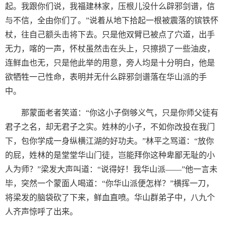
起。我跟你们说，我福建林家，压根儿没什么辟邪剑谱，信
与不信，全由你们了。”说着从地下拾起一根被震落的镔铁怀
杖，往自己额头击将下去。只是他双臂已被点了穴道，出手
无力，喀的一声，怀杖虽然击在头上，只擦损了一些油皮，
连鲜血也无，只是他此举的用意，旁人均是十分明白，他是
欲牺牲一己性命，表明并无什么辟邪剑谱落在华山派的手
中。
那蒙面老者笑道：“你这小子倒够义气，只是你师父徒有
君子之名，却无君子之实。姓林的小子，不如你改投在我门
下，包你学成一身纵横江湖的好功夫。”林平之骂道：“放你
的屁，姓林的是堂堂华山门徒，岂能拜你这种卑鄙无耻的小
人为师？”梁发大声叫道：“说得好！我华山派——”他一言未
毕，突然一个蒙面人喝道：“你华山派便怎样？”横挥一刀，
将梁发的脑袋砍了下来，鲜血直喷。华山群弟子中，八九个
人齐声惊呼了出来。