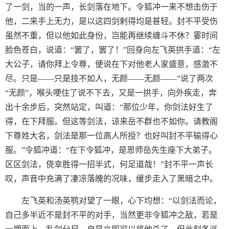
了一剑，当的一声，长剑落在地下。令狐冲一来不想击伤于
他，二来手上无力，是以这四剑剌得均是甚轻。封不平受伤
虽然不重，但以他如此身份，岂能再继续缠斗不休？霎时间
脸色苍白，说道：“罢了，罢了！”回身向左飞英拱手道：“左
大公子，请你拜上令尊，便说在下对他老人家盛意，感激不
尽。只是——只是技不如人，无颜——无颜——”说了两次
“无颜”，喉头哽住了说不下去，又是一拱手，向外疾走，奔
出十余步后，突然站定，叫道：“那位少年，你剑法好生了
得，在下拜服。但这等剑法，谅来岳不群也不如你。请教阁
下尊姓大名，剑法是那一位高人所授？也好叫封不平输得心
服。”令狐冲道：“在下令狐冲，是恩师岳先生座下大弟子。
区区剑法，侥幸胜得一招半式，何足道哉！”封不平一声长
叹，声音中充满了凄凉落魄的况味，缓步走入了黑暗之中。
左飞英和汤英鹗对望了一眼，心下均想：“以剑法而论，
自己多半近不是封不平的对手，当然更非令狐冲之敌，若是