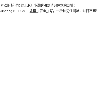
喜欢旧版《笑傲江湖》小说的朋友请记住本站网址：
JinYong.NET.CN
金庸
拼音全拼写，一秒钟记住网址，过目不忘！