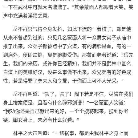
一下在武林中可就大名鼎鼎了。”其余蒙面人都跟着大笑，笑
声中充满着淫猥之意。
岳不群只气得全身发抖，如此下流的一着棋子，却是他
从来不曾想到过的，只见几名蒙面人将一众男女弟子从庙中
推了出来。众弟子都被点中了穴道，有的满脸是血，有的一
到庙外，便即跌倒，显是腿脚受伤。那蒙面老者说道：“岳先
生，我们的来历，或许你已经猜知，我们并不是武林中甚么
白道上的英雄好汉，没甚么事做不出来。众兄弟有的好色成
性，若是得罪了尊夫人和令爱，于你面上可不大光采。”
岳不群叫道：“罢了，罢了！阁下若是不信，尽管在我们
身上搜索便是，且看有什么辟邪剑谱！”一名蒙面人笑道：
“我劝你还是自己献出来的好，一个个搜将起来，搜到你老
婆、闺女身上，未必有什么好看。”
林平之大声叫道：“一切祸事，都是由我林平之身上而