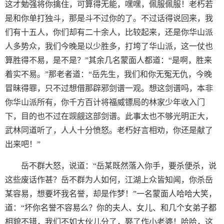
这才勉强将你擒住，可算得无能，嘿嘿，佩服佩服！老朽若
是和你单打独斗，那是斗不过你的了。不过话得说回来，我
们有十五人，你们却有二十余人，比较起来，还是你华山派
人多势众，我们今晚是以少胜多，打垮了华山派，这一仗也
算胜得不易，是不是？”其余几名蒙面人都道：“是啊，胜来
着实不易。”那老者道：“岳先生，我们和你无冤无仇，今晚
冒昧得罪，只不过想借那辟邪剑谱一观。想这剑谱吗，本非
你华山派所有，你千方百计将福威镖局的林家少年收入门
下，目的也不过在觊觎这部剑谱。此事太也不够光明正大，
武林同道听了，人人十分愤怒。老朽好言相劝，你还是献了
出来吧！”
岳不群大怒，说道：“岳某既然落入你手，要杀便杀，说
这些废话作甚？岳不群为人如何，江湖上众皆知闻，你杀岳
某容易，想要坏我名誉，却是作梦！”一名蒙面人哈哈大笑，
道：“坏你名誉不容易么？你的夫人、女儿、和几个女弟子都
相貌不错，我们不如大伙儿分了，娶了作小老婆！哈哈，这