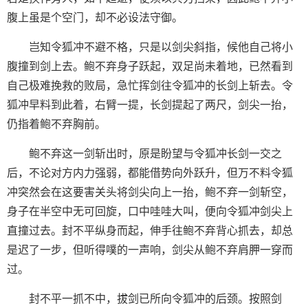
腹上虽是个空门，却不必设法守御。
岂知令狐冲不避不格，只是以剑尖斜指，候他自己将小
腹撞到剑上去。鲍不弃身子跃起，双足尚未着地，已然看到
自己极难挽救的败局，急忙挥剑往令狐冲的长剑上斩去。令
狐冲早料到此着，右臂一提，长剑提起了两尺，剑尖一抬，
仍指着鲍不弃胸前。
鲍不弃这一剑斩出时，原是盼望与令狐冲长剑一交之
后，不论对方内力强弱，都能借势向外跃升，但万不料令狐
冲突然会在这要害关头将剑尖向上一抬，鲍不弃一剑斩空，
身子在半空中无可回旋，口中哇哇大叫，便向令狐冲剑尖上
直撞过去。封不平纵身而起，伸手往鲍不弃背心抓去，却总
是迟了一步，但听得噗的一声响，剑尖从鲍不弃肩胛一穿而
过。
封不平一抓不中，拔剑已所向令狐冲的后颈。按照剑