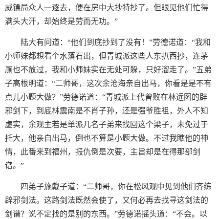
威镖局众人一逐去，便在房中大抄特抄了。但眼见他们忙得
满头大汗，却始终是劳而无功。”
陆大有问道：“他们到底抄到了没有！”劳德诺道：“我和
小师妹都想看个水落石出，但青城派这些人东扒西抄，连茅
厕也不放过，我和小师妹实在无处可躲，只好溜走了。”五弟
子高根明道：“二师哥，这次余沧海亲自出马，你看是是不有
点儿小题大做？”劳德诺道：“青城派上代曾败在林远图的辟
邪剑下，到底林震南是不肖子孙，还是强爷胜祖，外人不知
虚实，余观主若是单派几名子弟来找回这个梁子，未免过于
托大，他亲自出马，倒也不算是小题大做。不过我瞧他的神
情，此番来到福州，报仇倒是次要，主旨却是在得那部剑
谱。”
四弟子施戴子道：“二师哥，你在松风观中见到他们齐练
辟邪剑法。这路剑法既然会使了，又何必再去找寻这剑法的
剑谱？说不定找的是别的东西。”劳德诺摇头道：“不会。以