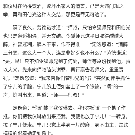
和仪琳在酒楼饮酒，败坏出家人的清誉，已是大违门规之
举，再和田伯光这种人交结，那更是罪无可逭了。
隔了良久，劳德诺才道：“师叔，只怕令狐师兄和田伯光
也只是邂逅相遇，并无交结。令狐师兄这平日喝得醺醺大
醉，神智迷糊，醉人干事，作不得准——”定逸怒道：“酒醉
三分醒，这么大一个人，连是非好歹也不分么？”劳德诺道：
“是，是！只不知令狐师兄到了何处，师侄等急盼找到他，责
以大义，先来向师叔磕头谢罪，再行禀告我师父，重重责
罚。”定逸怒道：“我来替你们管师兄的吗？”突然间伸手抓住
了宁儿的手腕，宁儿腕上便如套上了一个铁箍，“啊”的一
声，惊叫出来，叫道：“师——师叔！”
定逸道：“你们掳了我仪琳去。我也掳你们一个弟子作
抵。你们把我仪琳放出来还我，我便也放了宁儿！”一转身，
拉了宁儿便走。宁儿只觉上半身一片酸麻，身不由主，跌跌
撞撞的跟着她走到街上。