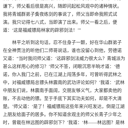
谦下，师父看后很是高兴，随即问起松风观中的诸种情状。
我将青城群弟子夤夜练剑的事说了，师父当即命我照式试
演。我只记得七八式，当即演了出来。师父一看之后，便
道：‘这是福威镖局林家的辟邪剑法！’”
林平之听到这句话，忍不住身子一颤，好在华山群弟子
在全神贯注的听他们二师哥说话，谁也没留心到他，劳德诺
又道：“当时我问师父道：‘这辟邪剑法威力很大么？青城派为
甚么这样用心的修习？’师父不答，闭眼沉思半晌才道：‘德
诺，你入我门之前，已在江湖上闯荡多年，可曾听得武林之
中，对福威镖局总镖头林震南的武功评论如何？’我道：‘武林
中朋友们说，林震南手面阔，交朋友够义气，大家都卖他的
账，不去动他的镖。至于手底下其实功夫如何，却是不大清
楚。’师父道：‘是了！福威镖局这些年来兴旺发达，倒是江湖
上朋友给面子的居多。你不知道余观主的师父长青子少年之
时，曾栽在林远图的辟邪剑下？’我道：‘林——林远图？是林