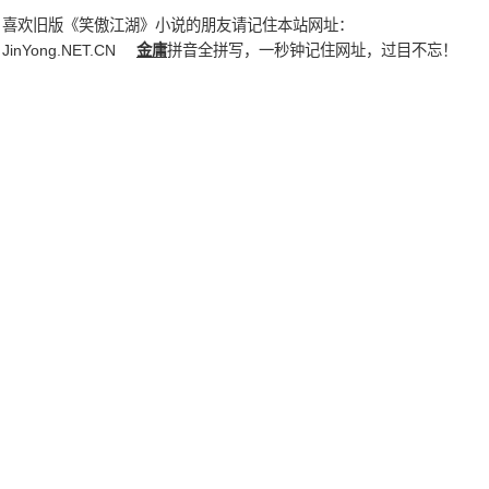
喜欢旧版《笑傲江湖》小说的朋友请记住本站网址：
JinYong.NET.CN
金庸
拼音全拼写，一秒钟记住网址，过目不忘！