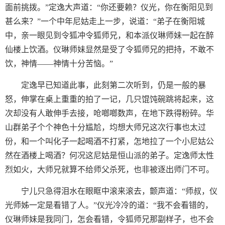
面前挑拨。”定逸大声道：“你还要赖？仪光，你在衡阳见到
甚么来？”一个中年尼姑走上一步，说道：“弟子在衡阳城
中，亲一眼见到令狐冲令狐师兄，和本派仪琳师妹一起在醉
仙楼上饮酒。仪琳师妹显然是受了令狐师兄的把持，不敢不
饮，神情——神情十分苦恼。”
定逸早已知道此事，此刻第二次听到，仍是一般的暴
怒，伸掌在桌上重重的拍了一记，几只馄饨碗跳将起来，这
次却没有人敢伸手去接，呛啷啷数声，在地下跌得粉碎。华
山群弟子个个神色十分尴尬，均想大师兄这次行事也太过
份，和一个叫化子一起喝酒不打紧，怎地拉了一个小尼姑公
然在酒楼上喝酒？何况这尼姑是恒山派的弟子。定逸师太性
烈如火，大师兄就算不给师父杀死，也非被逐出师门不可。
宁儿只急得泪水在眼眶中滚来滚去，颤声道：“师叔，仪
光师姊一定是看错了人。”仪光冷冷的道：“我不会看错的，
仪琳师妹是我同门，怎会看错，令狐师兄那副样子，也不会