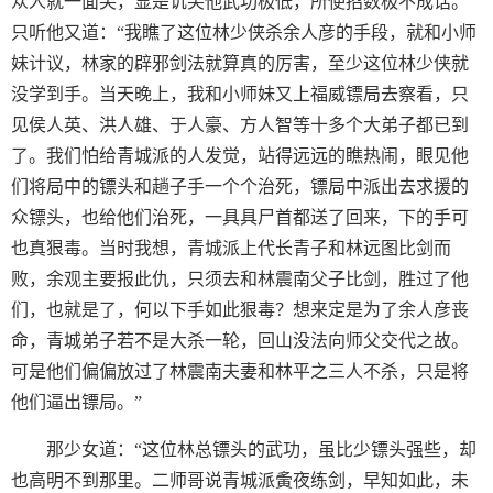
众人就一面笑，显是讥笑他武功极低，所使招数极不成话。
只听他又道：“我瞧了这位林少侠杀余人彦的手段，就和小师
妹计议，林家的辟邪剑法就算真的厉害，至少这位林少侠就
没学到手。当天晚上，我和小师妹又上福威镖局去察看，只
见侯人英、洪人雄、于人豪、方人智等十多个大弟子都已到
了。我们怕给青城派的人发觉，站得远远的瞧热闹，眼见他
们将局中的镖头和趟子手一个个治死，镖局中派出去求援的
众镖头，也给他们治死，一具具尸首都送了回来，下的手可
也真狠毒。当时我想，青城派上代长青子和林远图比剑而
败，余观主要报此仇，只须去和林震南父子比剑，胜过了他
们，也就是了，何以下手如此狠毒？想来定是为了余人彦丧
命，青城弟子若不是大杀一轮，回山没法向师父交代之故。
可是他们偏偏放过了林震南夫妻和林平之三人不杀，只是将
他们逼出镖局。”
那少女道：“这位林总镖头的武功，虽比少镖头强些，却
也高明不到那里。二师哥说青城派夤夜练剑，早知如此，未