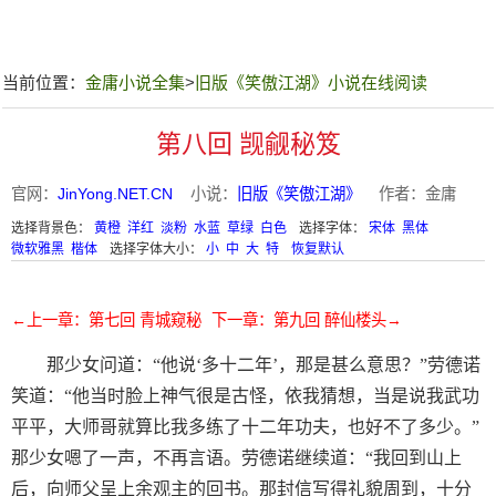
当前位置：
金庸小说全集
>
旧版《笑傲江湖》小说在线阅读
第八回 觊觎秘笈
官网：
JinYong.NET.CN
小说：
旧版《笑傲江湖》
作者：金庸
选择背景色：
黄橙
洋红
淡粉
水蓝
草绿
白色
选择字体：
宋体
黑体
微软雅黑
楷体
选择字体大小：
小
中
大
特
恢复默认
←上一章：第七回 青城窥秘
下一章：第九回 醉仙楼头→
那少女问道：“他说‘多十二年’，那是甚么意思？”劳德诺
笑道：“他当时脸上神气很是古怪，依我猜想，当是说我武功
平平，大师哥就算比我多练了十二年功夫，也好不了多少。”
那少女嗯了一声，不再言语。劳德诺继续道：“我回到山上
后，向师父呈上余观主的回书。那封信写得礼貌周到，十分