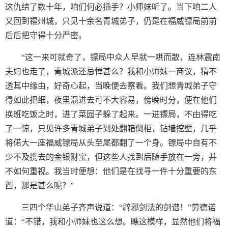
这仇结了数十年，咱们何必插手？小师妹听了。当下咱二人
又回到福州城，只见十余名青城弟子，仍是在福威镖局前前
后后把守得十分严密。
“这一来可就奇了，镖局中众人早就一哄而散，连林震南
夫妇也走了，青城派还忌惮甚么？我和小师妹一商议，猜不
透其中缘由，好奇心起，当晚便去察看。我们想青城弟子守
得如此把细，夜里混进去可不大容易，傍晚时分，便在他们
换班吃饭之时，进了菜园子躲了起来。一进镖局，不由得吃
了一惊，只见许多青城弟子到处翻箱倒柜，钻墙挖壁，几乎
将偌大一座福威镖局从头至尾都翻了一个身。镖局中自有不
少不及携去的金银财宝，但这些人找到后随手放在一旁，并
不如何重视。我当时便想：他们是在找寻一件十分重要的东
西，那是甚么呢？”
三四个华山弟子齐声说道：“辟邪剑法的剑谱！”劳德诺
道：“不错，我和小师妹也这么想。瞧这模样，显然他们将福