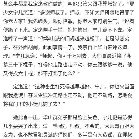
甚么事都是我定逸教你做的，叫他只管来跟我算账好了。”那
少女宁儿笑道：“多谢师叔了。师叔，不知大师哥怎地得罪了
你老人家？我先磕头，跟你陪罪，你老人家可别生气。”说着
便跪了下来。定逸伸手一拦，抱袖拂出，宁儿跪不下去。定
逸哼了一声道：“你华山派的门规越来越松了，老是纵容弟
子，在外面胡闹，此间事情一了，我亲自上华山来评这道
理。”宁儿急道：“师叔，你可千万别去，大师哥最近挨了爹
爹三十下棍子，打得他走路也走不动。你去跟爹爹一说，他
又得挨六十棍，那不打死了他么？”
定逸道：“这种畜生打死得越早越好。宁儿，你也来当面
跟我撒谎！甚么令狐冲走路也走不动，他走不动路，怎地会
将我门下的小徒儿掳了去？”
她此言一出，华山群弟子都是脸上失色。宁儿更是急得
几乎要哭了出来，道：“师叔，师叔，不会的，大师哥再胆大
妄为，也不敢冒犯贵派的师姊们，多半是有人造谣，在师叔