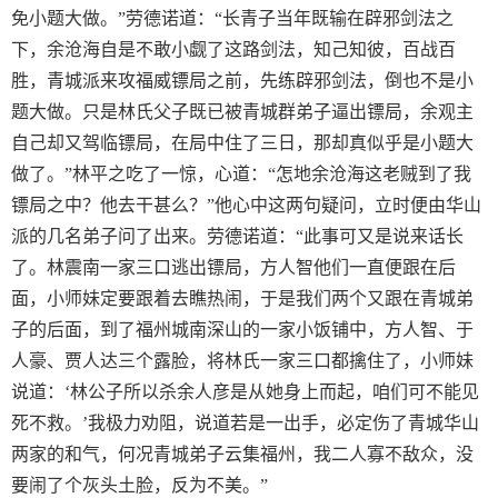
免小题大做。”劳德诺道：“长青子当年既输在辟邪剑法之
下，余沧海自是不敢小觑了这路剑法，知己知彼，百战百
胜，青城派来攻福威镖局之前，先练辟邪剑法，倒也不是小
题大做。只是林氏父子既已被青城群弟子逼出镖局，余观主
自己却又驾临镖局，在局中住了三日，那却真似乎是小题大
做了。”林平之吃了一惊，心道：“怎地余沧海这老贼到了我
镖局之中？他去干甚么？”他心中这两句疑问，立时便由华山
派的几名弟子问了出来。劳德诺道：“此事可又是说来话长
了。林震南一家三口逃出镖局，方人智他们一直便跟在后
面，小师妹定要跟着去瞧热闹，于是我们两个又跟在青城弟
子的后面，到了福州城南深山的一家小饭铺中，方人智、于
人豪、贾人达三个露脸，将林氏一家三口都擒住了，小师妹
说道：‘林公子所以杀余人彦是从她身上而起，咱们可不能见
死不救。’我极力劝阻，说道若是一出手，必定伤了青城华山
两家的和气，何况青城弟子云集福州，我二人寡不敌众，没
要闹了个灰头土脸，反为不美。”