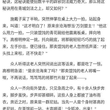
秘诀，这秘诀能使招数平平的辟邪剑法威力奇大，那么将这
秘诀用在青城剑法之上，却又如何？”
施戴子呆了半晌，突然伸掌在桌上大力一拍，站起身
来，叫道：“这才明白了！原来余沧海想当‘万剑盟主’！”他这
么用力一拍，一只装馄饨的青花碗给他震离板桌，摔向地
下。高根明伸足一挑，托向碗底，将那碗轻轻巧巧的挑了起
来，左手抄出，便已接住。那卖馄饨的老人忽然低声道：“对
头找上来啦，还不快走？”
众人听得这老人突然间说出这等话来，都是吃了一惊。
高根明急道：“是余沧海来了吗？”那卖馄饨的老人将嘴一
呶，不再说话，笃笃笃的将那竹片敲了起来——。
众人一齐向街外望去，只见急雨之中，有十余人快步奔
来，脚步虽快，步声却甚细碎。这些人身上都披了油布雨
衣，奔近之时，原来是一群尼姑。当先一人是个身材甚高的
老尼姑，在茶馆前一站，大声喝道：“令狐冲，出来！”