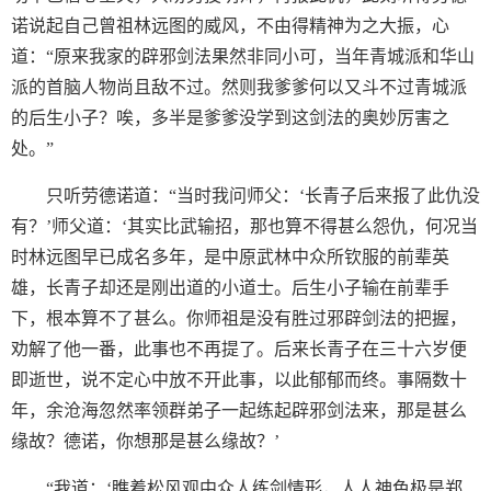
诺说起自己曾祖林远图的威风，不由得精神为之大振，心
道：“原来我家的辟邪剑法果然非同小可，当年青城派和华山
派的首脑人物尚且敌不过。然则我爹爹何以又斗不过青城派
的后生小子？唉，多半是爹爹没学到这剑法的奥妙厉害之
处。”
只听劳德诺道：“当时我问师父：‘长青子后来报了此仇没
有？’师父道：‘其实比武输招，那也算不得甚么怨仇，何况当
时林远图早已成名多年，是中原武林中众所钦服的前辈英
雄，长青子却还是刚出道的小道士。后生小子输在前辈手
下，根本算不了甚么。你师祖是没有胜过邪辟剑法的把握，
劝解了他一番，此事也不再提了。后来长青子在三十六岁便
即逝世，说不定心中放不开此事，以此郁郁而终。事隔数十
年，余沧海忽然率领群弟子一起练起辟邪剑法来，那是甚么
缘故？德诺，你想那是甚么缘故？’
“我道：‘瞧着松风观中众人练剑情形，人人神色极是郑