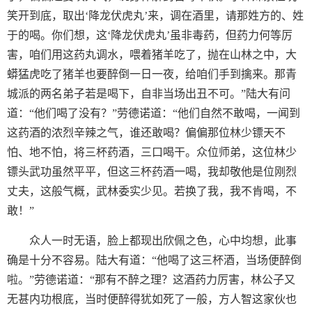
笑开到底，取出‘降龙伏虎丸’来，调在酒里，请那姓方的、姓
于的喝。你们想，这‘降龙伏虎丸’虽非毒药，但药力何等厉
害，咱们用这药丸调水，喂着猪羊吃了，抛在山林之中，大
蟒猛虎吃了猪羊也要醉倒一日一夜，给咱们手到擒来。那青
城派的两名弟子若是喝下，自非当场出丑不可。”陆大有问
道：“他们喝了没有？”劳德诺道：“他们自然不敢喝，一闻到
这药酒的浓烈辛辣之气，谁还敢喝？偏偏那位林少镖天不
怕、地不怕，将三杯药酒，三口喝干。众位师弟，这位林少
镖头武功虽然平平，但这三杯药酒一喝，我却敬他是位刚烈
丈夫，这般气概，武林委实少见。若换了我，我不肯喝，不
敢！”
众人一时无语，脸上都现出欣佩之色，心中均想，此事
确是十分不容易。陆大有道：“他喝了这三杯酒，当场便醉倒
啦。”劳德诺道：“那有不醉之理？这酒药力厉害，林公子又
无甚内功根底，当时便醉得犹如死了一般，方人智这家伙也