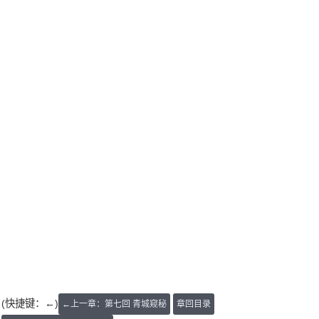
(快捷键：←)
←上一章：第七回 青城窥秘
章回目录