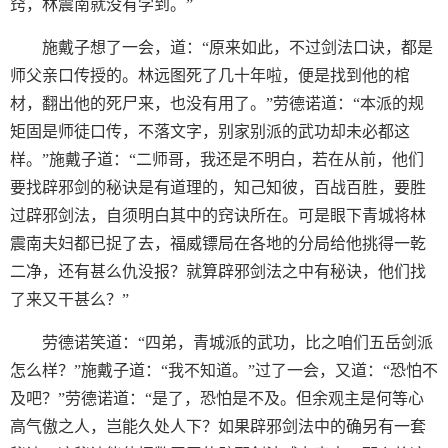
窍，林震南就没有学到。”
施戴子想了一会，道：“原来如此，不过剑法口诀，都是
师父亲口传授的。林远图死了几十年啦，便是找到他的棺
材，翻出他的死尸来，也没有用了。”劳德诺道：“本派的规
矩固是师徒口传，不落文字，别家别派的武功却未必都这
样。”施戴子道：“二师哥，我还是不明白，若在从前，他们
要找辟邪剑的秘诀是有道理的，知己知彼，百战百胜，要胜
过辟邪剑法，自须明白其中的窍诀所在。可是眼下青城将林
震南夫妇都已捉了去，福威镖局在各地的分局给他挑得一乾
二净，还有甚么仇没报？就算辟邪剑法之中有秘诀，他们找
了来又干甚么？”
劳德诺笑道：“四弟，青城派的武功，比之咱们五岳剑派
怎么样？”施戴子道：“我不知道。”过了一会，又道：“恐怕不
及吧？”劳德诺道：“是了，恐怕是不及。但余观主是何等心
高气傲之人，岂能久处人下？如果辟邪剑法中的确另有一套