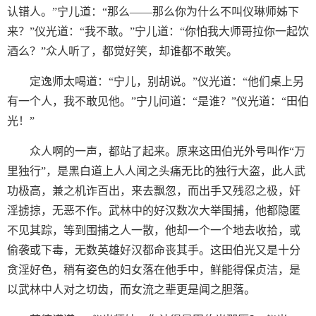
认错人。”宁儿道：“那么——那么你为什么不叫仪琳师姊下
来？”仪光道：“我不敢。”宁儿道：“你怕我大师哥拉你一起饮
酒么？”众人听了，都觉好笑，却谁都不敢笑。
定逸师太喝道：“宁儿，别胡说。”仪光道：“他们桌上另
有一个人，我不敢见他。”宁儿问道：“是谁？”仪光道：“田伯
光！”
众人啊的一声，都站了起来。原来这田伯光外号叫作“万
里独行”，是黑白道上人人闻之头痛无比的独行大盗，此人武
功极高，兼之机诈百出，来去飘忽，而出手又残忍之极，奸
淫掳掠，无恶不作。武林中的好汉数次大举围捕，他都隐匿
不见其踪，等到围捕之人一散，他却一个一个地去收拾，或
偷袭或下毒，无数英雄好汉都命丧其手。这田伯光又是十分
贪淫好色，稍有姿色的妇女落在他手中，鲜能得保贞洁，是
以武林中人对之切齿，而女流之辈更是闻之胆落。