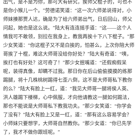
出气，是不是为你，那可大有研究，挨师父棍子的，可也不
是你小猴儿一个。”劳德诺笑道：“这一次六师弟说得对，小
师妹揍那贾人达，确是为了给六师弟出气，日后回山，师父
问起，她也是这么说。”陆大有连连摇手道：“这——这个人
情我可不敢领，别拉在我身上，教我再挨十下八下棍子。”那
少女笑道：“你这棍子又不是白挨的，怕甚么，上次你陪大师
哥挨了十棍，难这大师哥没给你好处？”陆大有奇道：“咦，
挨打也有好处？这可奇了！”那少女抿嘴道：“还假痴假呆
呢，装得真像，却瞒不过我。那日你在后山偷偷摸摸的练那
踢腿，将十几株桃树踢得七歪八倒，这不是大师哥私下教你
的么？”陆大有脸上一红，道：“我见大师哥一腿将侯人英、
洪人雄踢下楼梯，心中佩服，才向他请教这一腿如何踢法，
那也不能说是大师哥私下教我功夫。”那少女笑道：“你学会
了没有？”陆大有脸上又是一红，道：“那有这么容易学会？
小师妹只要想学，大师哥自然教你。”那少女道：“你已先学
了，我才不做你跟班呢。”