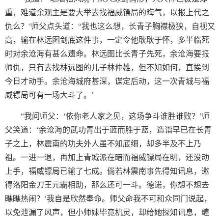
重，难道余观主是要大举去找福威镖局的晦气，以报上代之
仇么？’师父点头道：“我也这么想，长青子胸襟极狭，自视又
高，输在林远图剑底这件事，一定令他耿耿于怀，多半临死
时对余沧海有甚么遗命。林远图比长青子先死，余沧海要报
师仇，只有去找林远图的儿子林仲雄，但不知如何，直挨到
今日才动手。余沧海城府甚深，谋定后动，这一次青城与福
威镖局可有一场大斗了。’
“我问师父：‘依你老人家之见，这场争斗谁胜谁败？’师
父笑道：‘余沧海的武功青出于蓝而胜于蓝，造诣早已在长青
子之上，林震南的功夫外人虽不知底细，却多半及不上乃
祖。一进一退，再加上青城派在暗而福威镖局在明，还没动
上手，福威镖局已输了七成。倘若林震南事先得知讯息，邀
得洛阳金刀王元霸相助，那么还可一斗。德诺，你想不想去
瞧瞧热闹？’我自是欣然奉命。师父命我不可和众同门说起，
以免泄漏了风声，但小师妹毕竟机灵，却给她探知讯息，缠