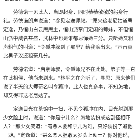
劳德诺一见此人，当即起身，同时恭恭敬敬的躬身行
礼。劳德诺朗声说道：“参见定逸师叔。”原来这老尼姑道号
定逸，乃恒山白云庵庵主，恒山派掌门定闲的师妹，不但恒
山派中威名甚盛，武林中也是谁都忌惮她三分。只听她又粗
声粗气的叫道：“令狐冲躲到了那里？给我滚出来。”声音真
比男子汉还粗豪几分。
劳德诺道：“启禀师叔，令狐师兄不在此处。弟子等一直
在此相候，他尚未到来。”林平之在旁听了，寻思：原来他们
说了半天的大师哥名叫令狐冲，此人也真多事，不知怎地，
却又得罪这老尼姑了。
定逸目光在茶馆中一扫，不见令狐冲在内，目光射到那
少女脸上时，说道：“你是宁儿么？怎地装扮成这副怪相吓
人？”那少女笑道：“有恶人要和宁儿为难，只好装扮了避他
一避。”定逸道：“甚么恶人胆敢太岁头上动土？你对他说，