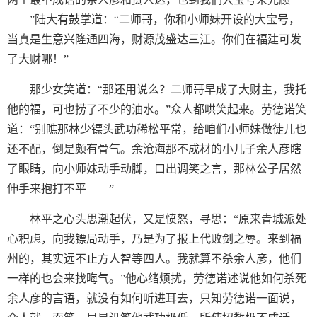
——”陆大有鼓掌道：“二师哥，你和小师妹开设的大宝号，
当真是生意兴隆通四海，财源茂盛达三江。你们在福建可发
了大财哪！”
那少女笑道：“那还用说么？二师哥早成了大财主，我托
他的福，可也捞了不少的油水。”众人都哄笑起来。劳德诺笑
道：“别瞧那林少镖头武功稀松平常，给咱们小师妹做徒儿也
还不配，倒是颇有骨气。余沧海那不成材的小儿子余人彦瞎
了眼睛，向小师妹动手动脚，口出调笑之言，那林公子居然
伸手来抱打不平——”
林平之心头思潮起伏，又是愤怒，寻思：“原来青城派处
心积虑，向我镖局动手，乃是为了报上代败剑之辱。来到福
州的，其实远不止方人智等四人。我就算不杀余人彦，他们
一样的也会来找晦气。”他心绪烦扰，劳德诺述说他如何杀死
余人彦的言语，就没有如何听进耳去，只知劳德诺一面说，