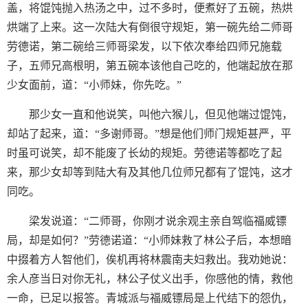
盖，将馄饨抛入热汤之中，过不多时，便煮好了五碗，热烘
烘端了上来。这一次陆大有倒很守规矩，第一碗先给二师哥
劳德诺，第二碗给三师哥梁发，以下依次奉给四师兄施载
子，五师兄高根明，第五碗本该他自己吃的，他端起放在那
少女面前，道：“小师妹，你先吃。”
那少女一直和他说笑，叫他六猴儿，但见他端过馄饨，
却站了起来，道：“多谢师哥。”想是他们师门规矩甚严，平
时虽可说笑，却不能废了长幼的规矩。劳德诺等都吃了起
来，那少女却等到陆大有及其他几位师兄都有了馄饨，这才
同吃。
梁发说道：“二师哥，你刚才说余观主亲自驾临福威镖
局，却是如何？”劳德诺道：“小师妹救了林公子后，本想暗
中掇着方人智他们，俟机再将林震南夫妇救出。我劝她说：
余人彦当日对你无礼，林公子仗义出手，你感他的情，救他
一命，已足以报答。青城派与福威镖局是上代结下的怨仇，