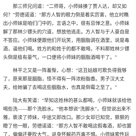
那三师兄问道：“二师哥，小师妹揍了贾人达，却又如
何？”劳德诺道：“那方人智的眼力倒是着实厉害，他立时瞧
出小师妹是咱们门中的，言语之中，很有忌惮之意。小师妹
解了那林少镖头的穴道，想放他逃走。方人智与于人豪自是
不答应。小师妹便跟他们开玩笑，用胭脂调在酒里，说是毒
酒，逼他们喝。姓方的和姓于的都不敢喝，不料那姓林少镖
头倒是极有豪气，一口便将小师妹的胭脂酒喝干了。”
林平之又是一阵羞惭，心想：“这丑姑娘可欺负得我够
了，原来那是胭脂，怪不得有一阵浓粉脂香。男子汉大丈
夫，给她骗了去喝这些胭脂水，也真是倒霉之至了。”
陆大有笑道：“早知这姓林的甚么都喝，小师妹就该给他
喝些洗——那个洗脸水。”他本想说“洗脚水”，但觉说出来不
雅，亵渎了师妹，中途又即改口。那少女却已知觉，狠狠的
瞪了他一眼，劳德诺道：“那方人智不敢喝这假毒酒，却也罢
了，偏偏还要吹大气，说身怀解药百毒不惧。小师妹索性玩