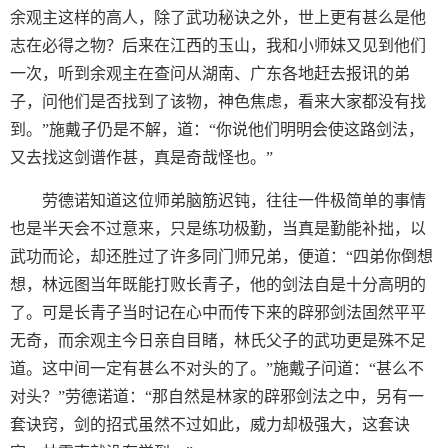
余观主这样的高人，除了武功秘诀之外，世上更有甚么是他
志在必得之物？后来在江西的玉山，我和小师妹又见到他们
一次，听到余观主在查问从湖南、广东各地赶去报讯的弟
子，问他们是否找到了该物，神色焦虑，看来大家都没有找
到。”施戴子仍是不解，道：“你说他们明明会使这路剑法，
又去找这剑谱作甚，真是奇哉怪也。”
劳德诺知道这位师弟脑筋迟钝，往往一件极简单的事情
也是半天会不过意来，只是练功极勤，当真是勤能补拙，以
武功而论，却还胜过了许多同门师兄弟，便道：“四弟你倒想
想，林远图当年既能打败长青子，他的剑法自是十分高明的
了。可是长青子当时记在心中而传下来的辟邪剑法固然平平
无奇，而余观主今日亲自目睹，林氏父子的武功更是殊不足
道。这中间一定有甚么不对头的了。”施戴子问道：“甚么不
对头？”劳德诺道：“那自然是林家的辟邪剑法之中，另有一
套诀窍，剑的招式虽然不过如此，威力却极强大，这套诀