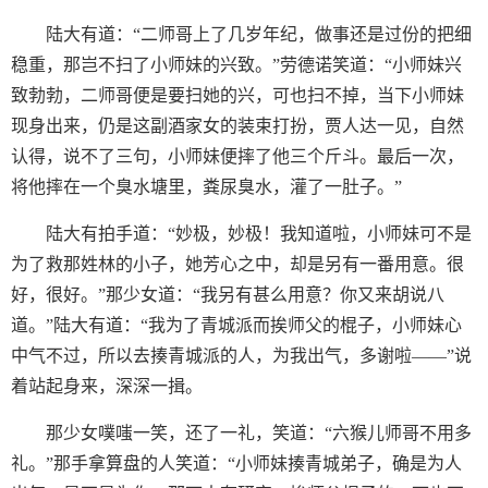
陆大有道：“二师哥上了几岁年纪，做事还是过份的把细
稳重，那岂不扫了小师妹的兴致。”劳德诺笑道：“小师妹兴
致勃勃，二师哥便是要扫她的兴，可也扫不掉，当下小师妹
现身出来，仍是这副酒家女的装束打扮，贾人达一见，自然
认得，说不了三句，小师妹便摔了他三个斤斗。最后一次，
将他摔在一个臭水塘里，粪尿臭水，灌了一肚子。”
陆大有拍手道：“妙极，妙极！我知道啦，小师妹可不是
为了救那姓林的小子，她芳心之中，却是另有一番用意。很
好，很好。”那少女道：“我另有甚么用意？你又来胡说八
道。”陆大有道：“我为了青城派而挨师父的棍子，小师妹心
中气不过，所以去揍青城派的人，为我出气，多谢啦——”说
着站起身来，深深一揖。
那少女噗嗤一笑，还了一礼，笑道：“六猴儿师哥不用多
礼。”那手拿算盘的人笑道：“小师妹揍青城弟子，确是为人