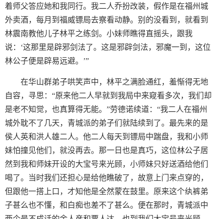
着师父答应她和我同行。我二人乔扮改装，假作是在福州城
外卖酒，每月到福威镖局去察看动静。别的没看到，就看到
林震南教他儿子林平之练剑。小妹师瞧得直摇头，跟我
说：‘这那里是辟邪剑法了。这是邪辟剑法，邪魔一到，这位
林公子便是辟易远避。’”
在华山群弟子哄笑声中，林平之满脸通红，羞惭得无地
自容，寻思：“原来他二人早就到我局中来窥看多次，我们却
是老不知觉，也真算得无能。”劳德诺续道：“我二人在福州
城外耽不了几天，青城派的弟子们就陆续到了。最先来的是
侯人英和洪人雄二人。他二人每天到镖局中踹盘，我和小师
妹怕撞见他们，就没再去。那一日也是真巧，这位林公子居
然到我和师妹开设的大宝号来光顾，小师妹只好送酒给他们
喝了。当时我们还担心是给他瞧破了，故意上门来点穿的，
但跟他一搭上口，才知他是全然蒙在鼓里。原来这个纨裤弟
子甚么也不懂，和白痴也差不了甚么。便在那时，青城派中
两个最不成话的余人彦和贾人达，也到我们大宝号来光顾