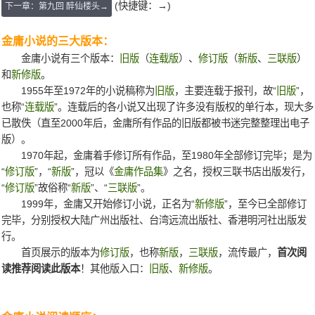
(快捷键：→)
下一章：第九回 醉仙楼头→
金庸小说的三大版本：
金庸小说有三个版本：
旧版
（
连载版
）、
修订版
（
新版
、
三联版
）
和
新修版
。
1955年至1972年的小说稿称为
旧版
，主要连载于报刊，故“
旧版
”，
也称“
连载版
”。连载后的各小说又出现了许多没有版权的单行本，现大多
已散佚（直至2000年后，金庸所有作品的旧版都被书迷完整整理出电子
版）。
1970年起，金庸着手修订所有作品，至1980年全部修订完毕；是为
“
修订版
”，“
新版
”，冠以《
金庸作品集
》之名，授权三联书店出版发行，
“
修订版
”故俗称“
新版
”、“
三联版
”。
1999年，金庸又开始修订小说，正名为“
新修版
”，至今已全部修订
完毕，分别授权大陆广州出版社、台湾远流出版社、香港明河社出版发
行。
首页展示的版本为
修订版
，也称
新版
，
三联版
，流传最广，
首次阅
读推荐阅读此版本
！其他版入口：
旧版
、
新修版
。