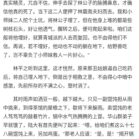
真实精灵，兀自不信，伸手去探了林公子的脉膊鼻息，才确
信他真的死了。当下这二人便押了林震南夫妇而去。我和小
师妹二人挖个土坑，将林公子埋了，但在他身上堆的都是些
树枝石头，好让他透气，醒转之后，便可爬起来啦。咱们这
般将他埋好，就算青城派的人去而复回，也不由得他们不
信。再说，若不埋好，他动也不动的躺在地下，给野兽吃
了，岂不辜负了小师妹救人一片好心。”
林平之听到这里，这才恍然，原来那丑姑娘逼自己吃药
后，将自己埋入地下，倒是出于相救之意，不由得心中暗中
感激，先前所存的不满之心，登时消了。
其时雨声如洒豆一般，越下越大。只见一副馄饨担从雨
中挑来，到得茶馆的屋檐之下，歇将下来躲雨。卖馄饨的老
人笃笃笃的敲着竹片，锅中水气热腾腾的上冒。华山群弟子
早就饿了，陆大有首先便叫了起来：“喂，给咱们煮这么十七
八碗馄饨上来，另加鸡蛋。”那老人应道：“是，是！”揭开锅