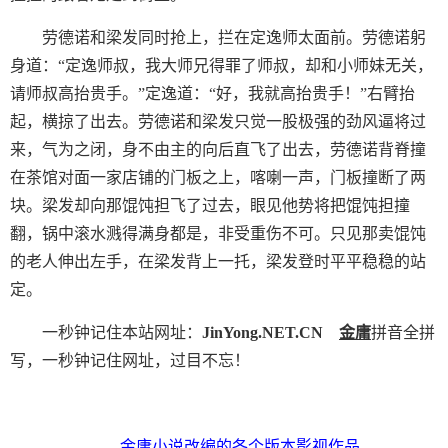
劳德诺和梁发同时抢上，拦在定逸师太面前。劳德诺躬
身道：“定逸师叔，我大师兄得罪了师叔，却和小师妹无关，
请师叔高抬贵手。”定逸道：“好，我就高抬贵手！”右臂抬
起，横掠了出去。劳德诺和梁发只觉一股极强的劲风逼将过
来，气为之闭，身不由主的向后直飞了出去，劳德诺背脊撞
在茶馆对面一家店铺的门板之上，喀喇一声，门板撞断了两
块。梁发却向那馄饨担飞了过去，眼见他势将把馄饨担撞
翻，锅中滚水溅得满身都是，非受重伤不可。只见那卖馄饨
的老人伸出左手，在梁发背上一托，梁发登时平平稳稳的站
定。
一秒钟记住本站网址：
JinYong.NET.CN
金庸
拼音全拼
写，一秒钟记住网址，过目不忘！
金庸小说改编的各个版本影视作品