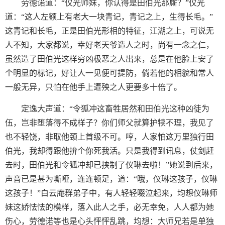
劳德诺道：“仪光师妹，你认得是田伯光那厮？”仪光
道：“这人左额上有老大一块青记，青记之上，生得长毛。”
这青记和长毛，正是田伯光形相的特征，江湖之上，可说无
人不知，大家都说，幸好老天爷造人之时，尚有一念之仁，
虽然造了田伯光这样穷凶极恶之人出来，总是在他脸上安了
个明显的标记，好让人一见便可提防，倘若他的相貌和常人
一般无异，只怕在他手上遭殃之人更要多十倍了。
定逸大声道：“令狐冲这畜牲居然和田伯光这种凶徒为
伍，岂非堕落得不成样子？你们师父就算护犊不理，我见了
也不轻饶，非取他颈上首级不可。哼，人家怕这万里独行田
伯光，我却得跟他拚个你死我活。只是我得到讯息，仗剑赶
去时，田伯光和令狐冲却已挟制了仪琳去啦！”她说到后来，
声音已是甚为嘶哑，连连顿足，道：“哦，仪琳这孩子，仪琳
这孩子！”白云庵群弟子中，有人轻轻啜泣起来，均想仪琳师
妹这娇怯怯的模样，落入此人之手，必无幸免，人人都为她
伤心，劳德诺等也是心头怦怦乱跳，均想：大师兄若是单独