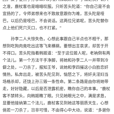
之准，鹿杖客也是暗暗叹服。只听苦头陀道：“你自己是不会
宣扬的了，令师弟想来也不致故意跟你为难，苦头陀是哑
巴，以后仍是哑巴，不会说话。这两位兄弟呢，苦头陀替你
点上他们死穴灭口，也不打紧。”
孙李二人大惊失色，心想此事跟自己半点也不相干，那
想到吃狗肉竟吃出这等飞来横祸，要想出言哀求，却苦于开
不得口。苦头陀指着韩姬道：“至于这位姬人呢，老衲倒有两
个法儿。第一个方法干手净脚，将她和孙李二人一并带到冷
僻之处，一刀杀了，报知王爷，说她和李四摧这小白脸恋奸
情热，私奔出走，被苦头陀见到，恼怒之下，将奸夫淫妇当
场格杀却，还饶上孙三毁一条性命。第二条路是由你将她带
走，好好隐藏，以后是否泄露机密，瞧你自己的本事。”鹿杖
客不禁转头，向韩姬瞧了眼。只见她眼光之中，满是求恳，
显要他接纳第二个法儿，鹿杖客见到她这等丽质天生，心想
倘若一刀杀了，岂非可惜，不由得心中大动，说道：“多谢你