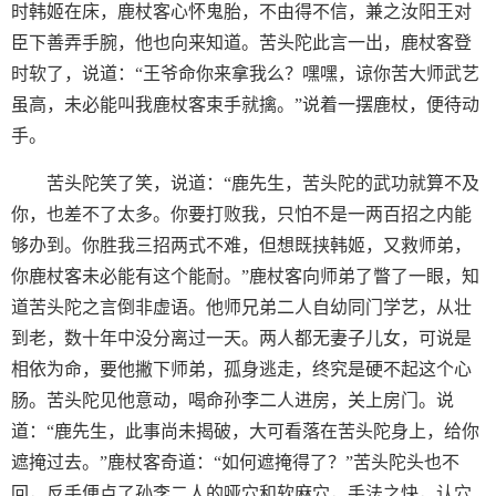
时韩姬在床，鹿杖客心怀鬼胎，不由得不信，兼之汝阳王对
臣下善弄手腕，他也向来知道。苦头陀此言一出，鹿杖客登
时软了，说道：“王爷命你来拿我么？嘿嘿，谅你苦大师武艺
虽高，未必能叫我鹿杖客束手就擒。”说着一摆鹿杖，便待动
手。
苦头陀笑了笑，说道：“鹿先生，苦头陀的武功就算不及
你，也差不了太多。你要打败我，只怕不是一两百招之内能
够办到。你胜我三招两式不难，但想既挟韩姬，又救师弟，
你鹿杖客未必能有这个能耐。”鹿杖客向师弟了瞥了一眼，知
道苦头陀之言倒非虚语。他师兄弟二人自幼同门学艺，从壮
到老，数十年中没分离过一天。两人都无妻子儿女，可说是
相依为命，要他撇下师弟，孤身逃走，终究是硬不起这个心
肠。苦头陀见他意动，喝命孙李二人进房，关上房门。说
道：“鹿先生，此事尚未揭破，大可看落在苦头陀身上，给你
遮掩过去。”鹿杖客奇道：“如何遮掩得了？”苦头陀头也不
回，反手便点了孙李二人的哑穴和软麻穴，手法之快，认穴