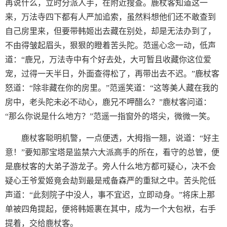
再说什么，立时分派人手，在附近搜查。鹿杖客知道这一
来，万法寺四下都有人严加追索，虽然料想他们还不敢查到
自己房里来，但要带韩姬出去藏在别处，却是无法办到了，
不由得皱起眉头，狠狠的瞪着苦头陀。范遥心念一动，低声
道：“鹿兄，万法寺中有个好去处，大可暂且收藏你这位爱
宠，过得一天半日，外面查得松了，再带出去不迟。”鹿杖客
怒道：“除非藏在你的房里。”范遥笑道：“这等美人藏在我的
房中，老头陀未必不动心，鹿兄不呷醋么？”鹿杖客问道：
“那么你说是什么地方？”范遥一指窗外的塔尖，微微一笑。
鹿杖客聪明机警，一点便透，大拇指一翘，说道：“好主
意！”要知那宝塔是监禁六大派高手的所在，看守的总管，便
是鹿杖客的大弟子游龙子。旁人什么地方都可疑心，决不会
疑心王爷爱姬竟会劫到最是戒备森严的重狱之中。苦头陀低
声道：“此刻院子中没人，事不宜迟，立即动身。”将床上那
单被四角提起，便将韩姬裹在其中，成为一个大包袱，右手
提着，交给鹿杖客。