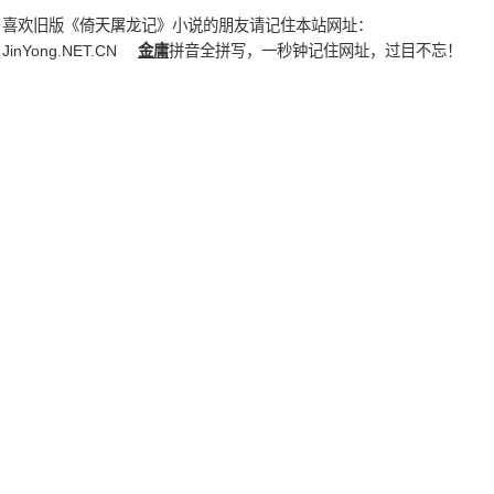
喜欢旧版《倚天屠龙记》小说的朋友请记住本站网址：
JinYong.NET.CN
金庸
拼音全拼写，一秒钟记住网址，过目不忘！