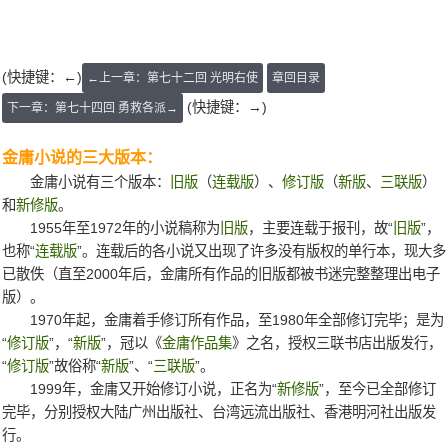
(快捷键：←)
←上一章：第七十二回 光明右使
章回目录
(快捷键：→)
下一章：第七十四回 勇救各派→
金庸小说的三大版本：
金庸小说有三个版本：
旧版
（
连载版
）、
修订版
（
新版
、
三联版
）
和
新修版
。
1955年至1972年的小说稿称为
旧版
，主要连载于报刊，故“
旧版
”，
也称“
连载版
”。连载后的各小说又出现了许多没有版权的单行本，现大多
已散佚（直至2000年后，金庸所有作品的旧版都被书迷完整整理出电子
版）。
1970年起，金庸着手修订所有作品，至1980年全部修订完毕；是为
“
修订版
”，“
新版
”，冠以《
金庸作品集
》之名，授权三联书店出版发行，
“
修订版
”故俗称“
新版
”、“
三联版
”。
1999年，金庸又开始修订小说，正名为“
新修版
”，至今已全部修订
完毕，分别授权大陆广州出版社、台湾远流出版社、香港明河社出版发
行。