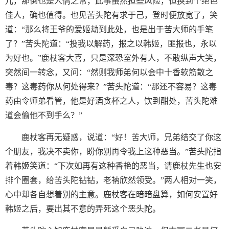
儿，那倒也是人情之常，此事虽然担些风险，但换到个绝色
佳人，确也值得。也见苦头陀有求于己，登时便放宽了，笑
道：“那么将王爷的爱姬劫到此处，也是出于苦大师的手笔
了？”苦头陀道：“投我以解药，报之以韩姬，匪报也，永以
为好也。”鹿杖客大喜，只是深恐室外有人，不敢纵声大笑，
突然间一转念，又问：“然则我师弟何以会中十香软筋散之
毒？这毒药你从何处得来？”苦头陀道：“那还不容易？这毒
药由令师弟看管，他是好酒贪杯之人，饮到酣处，苦头陀难
道会偷他不到手么？”
鹿杖客再无疑惑，说道：“好！苦大师，兄弟结交了你这
个朋友，我决不卖你，盼你别再令我上这种恶当。”苦头陀指
着韩姬笑道：“下次如再有这种香艳的恶当，请鹿杖先生也安
排个圈套，给苦头陀钻钻，老衲欣然领受。”两人相对一笑，
心中却各自想着别的主意。鹿杖客在暗暗盘算，如何安置好
韩姬之后，要出其不意的弄死这个恶头陀。