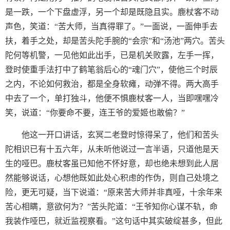
是一跌，一个下盘虚浮，另一个却是既隐且实。鹿杖客不动
声色，笑道：“苦大师，当真得罪了。”一面说，一面伸手去
扶，着手之处，却是苦头陀手腕的“会宗”和“汤池”两穴。苦头
陀何等机警，一见他如此出手，已是机关败露，左手一挥，
登时使重手法打中了鹤笔翁后心的“魂门穴”，使他三个时辰
之内，不论如何救治，都是全身软瘫，动弹不得。两大高手
中去了一个，单打独斗，他便不惧鹿杖客一人，当即嘿嘿冷
笑，说道：“你要命不要，连王爷的爱姬也敢偷？”
他这一开口讲话，玄冥二老登时惊得呆了，他们和苦头
陀相识已有十五六年，从未听他说过一言半语，只道他是天
生的哑巴。鹿杖客虽已知他不怀好意，却也绝未想到此人居
然能够说话，心想他既如此处心积虑的作伪，则自己处境之
险，更无可疑，当下说道：“原来苦大师并非真哑，十余年来
苦心相瞒，意欲何为？”苦头陀道：“王爷知你心谋不轨，命
我装作哑巴，就近监视察看。”这句话中其实破绽甚多，但此