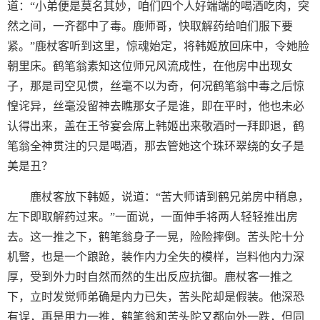
道：“小弟便是莫名其妙，咱们四个人好端端的喝酒吃肉，突
然之间，一齐都中了毒。鹿师哥，快取解药给咱们服下要
紧。”鹿杖客听到这里，惊魂始定，将韩姬放回床中，令她脸
朝里床。鹤笔翁素知这位师兄风流成性，在他房中出现女
子，那是司空见惯，丝毫不以为奇，何况鹤笔翁中毒之后惊
惶诧异，丝毫没留神去瞧那女子是谁，即在平时，他也未必
认得出来，盖在王爷宴会席上韩姬出来敬酒时一拜即退，鹤
笔翁全神贯注的只是喝酒，那去管她这个珠环翠绕的女子是
美是丑？
鹿杖客放下韩姬，说道：“苦大师请到鹤兄弟房中稍息，
左下即取解药过来。”一面说，一面伸手将两人轻轻推出房
去。这一推之下，鹤笔翁身子一晃，险险摔倒。苦头陀十分
机警，也是一个踉跄，装作内力全失的模样，岂料他内力深
厚，受到外力时自然而然的生出反应抗御。鹿杖客一推之
下，立时发觉师弟确是内力已失，苦头陀却是假装。他深恐
有误，再是用力一推，鹤笔翁和苦头陀又都向外一跌，但同