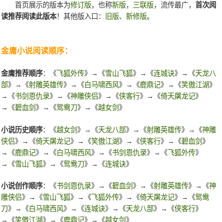
首页展示的版本为
修订版
，也称
新版
，
三联版
，流传最广，
首次阅
读推荐阅读此版本
！其他版入口：
旧版
、
新修版
。
金庸小说阅读顺序：
金庸推荐顺序
：《
飞狐外传
》→《
雪山飞狐
》→《
连城诀
》→《
天龙八
部
》→《
射雕英雄传
》→《
白马啸西风
》→《
鹿鼎记
》→《
笑傲江湖
》
→《
书剑恩仇录
》→《
神雕侠侣
》→《
侠客行
》→《
倚天屠龙记
》
→《
碧血剑
》→《
鸳鸯刀
》→《
越女剑
》
小说历史顺序
：《
越女剑
》→《
天龙八部
》→《
射雕英雄传
》→《
神雕
侠侣
》→《
倚天屠龙记
》→《
笑傲江湖
》→《
侠客行
》→《
碧血剑
》
→《
鹿鼎记
》→《
白马啸西风
》→《
书剑恩仇录
》→《
飞狐外传
》
→《
雪山飞狐
》→《
鸳鸯刀
》→《
连城诀
》
小说创作顺序
：《
书剑恩仇录
》→《
碧血剑
》→《
射雕英雄传
》→《
神
雕侠侣
》→《
雪山飞狐
》→《
飞狐外传
》→《
倚天屠龙记
》→《
鸳鸯
刀
》→《
白马啸西风
》→《
连城诀
》→《
天龙八部
》→《
侠客行
》
→《
笑傲江湖
》→《
鹿鼎记
》→《
越女剑
》