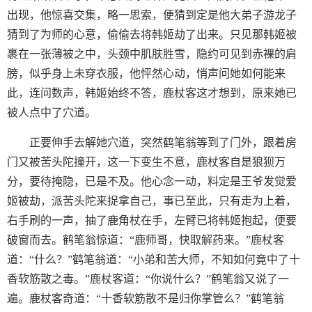
出现，他惊喜交集，略一思索，便猜到定是他大弟子游龙子
猜到了为师的心意，偷偷去将韩姬劫了出来。只见那韩姬被
裹在一张薄被之中，头颈中肌肤胜雪，隐约可见到赤裸的肩
膀，似乎身上未穿衣服，他怦然心动，悄声问她如何能来
此，连问数声，韩姬始终不答，鹿杖客这才想到，原来她已
被人点中了穴道。
正要伸手去解她穴道，突然鹤笔翁等到了门外，跟着房
门又被苦头陀撞开，这一下变生不意，鹿杖客自是狼狈万
分，要待掩隐，已是不及。他心念一动，料定是王爷发觉爱
姬被劫，派苦头陀来捉拿自己，事已至此，只有走为上着，
右手刷的一声，抽了鹿角杖在手，左臂已将韩姬抱起，便要
破窗而去。鹤笔翁惊道：“鹿师哥，快取解药来。”鹿杖客
道：“什么？”鹤笔翁道：“小弟和苦大师，不知如何竟中了十
香软筋散之毒。”鹿杖客道：“你说什么？”鹤笔翁又说了一
遍。鹿杖客奇道：“十香软筋散不是归你掌管么？”鹤笔翁