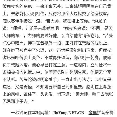
破鹿杖客的疮疤，一来于事无补，二来韩姬明明负在自己背
上，未必能使赵明相信，只得将那个大包袱交了给鹿杖客。
鹿杖客伸手接过，道：“苦大师，我在塔上等你。”游龙子
道：“师傅，让弟子来拿铺盖吧。”鹿杖客笑道：“不用！是苦
大师的东西，为师的要讨好他，亲自给他背铺盖卷儿。”苦头
陀心中暗骂，伸手在包袱外一拍，正好打在韩姬的屁股上，
好在她已被点中了穴道，这一声惊呼没能叫出声来，但鹿杖
客已是吓得脸上变色，不敢再多逗留，向赵明一躬身，便即
负了韩姬入塔。他心早已打定主意，一进塔内，立时便将一
条棉被换入包袱之中，倘若苦头陀向赵明告密，他便来个死
不认帐。苦头陀被赵明牵着手，一直走出万法寺，心中又是
焦急，又是奇怪，不知她要带自己到那里去。赵明拉上斗蓬
上的风帽，罩住了一头秀发，悄声道：“苦大师，咱们去瞧张
无忌那小子去。”
一秒钟记住本站网址：
JinYong.NET.CN
金庸
拼音全拼