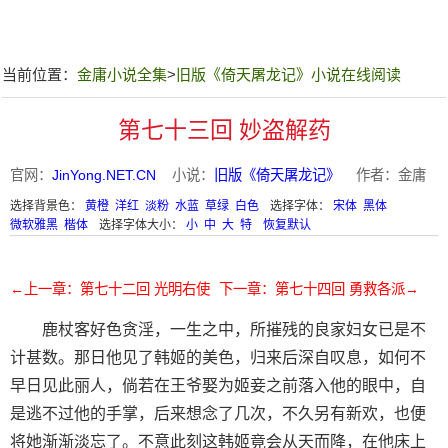
当前位置：
金庸小说全集
>
旧版《倚天屠龙记》小说在线阅读
第七十三回 妙盗解药
官网：
JinYong.NET.CN
小说：
旧版《倚天屠龙记》
作者：金庸
选择背景色：
黄橙
洋红
淡粉
水蓝
草绿
白色
选择字体：
宋体
黑体
微软雅黑
楷体
选择字体大小：
小
中
大
特
恢复默认
←上一章：第七十二回 光明右使
下一章：第七十四回 勇救各派→
鹿杖客好色贪淫，一生之中，所摧残的良家妇女已是不
计甚数。那日他见了韩姬的美色，归来后深自叹息，如何不
早日见此丽人，倘若在王爷娶为姬妾之前落入他的眼中，自
是逃不过他的手掌，后来想念了几次，不久另有新欢，也便
将她渐渐淡忘了。不意此刻这韩姬竟会从天而降，在他床上