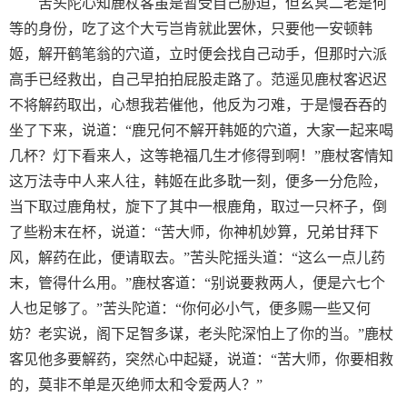
苦头陀心知鹿杖客虽是暂受自己胁迫，但玄冥二老是何
等的身份，吃了这个大亏岂肯就此罢休，只要他一安顿韩
姬，解开鹤笔翁的穴道，立时便会找自己动手，但那时六派
高手已经救出，自己早拍拍屁股走路了。范遥见鹿杖客迟迟
不将解药取出，心想我若催他，他反为刁难，于是慢吞吞的
坐了下来，说道：“鹿兄何不解开韩姬的穴道，大家一起来喝
几杯？灯下看来人，这等艳福几生才修得到啊！”鹿杖客情知
这万法寺中人来人往，韩姬在此多耽一刻，便多一分危险，
当下取过鹿角杖，旋下了其中一根鹿角，取过一只杯子，倒
了些粉末在杯，说道：“苦大师，你神机妙算，兄弟甘拜下
风，解药在此，便请取去。”苦头陀摇头道：“这么一点儿药
末，管得什么用。”鹿杖客道：“别说要救两人，便是六七个
人也足够了。”苦头陀道：“你何必小气，便多赐一些又何
妨？老实说，阁下足智多谋，老头陀深怕上了你的当。”鹿杖
客见他多要解药，突然心中起疑，说道：“苦大师，你要相救
的，莫非不单是灭绝师太和令爱两人？”