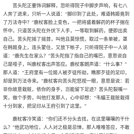
苦头陀正要饰词解释，忽听得院子中脚步声响，有七八
人奔了进来，只听一人说道：“脚印到了此处，难道韩姬竟到
了万法寺中？”鹿杖客脸上变色，一把将盛着解药的杯子揣在
怀中，只道苦头陀在外伏下人手，一等取到解药，便即出卖
自己。苦头陀摇了摇首，叫他且莫惊慌，取过一条单被，罩
在韩姬身上，连头蒙住，又放下帐子，只听得院子中一人说
道：“鹿先生在家么？”苦头陀指了指自己的嘴巴，意思说自
己是哑子，叫鹿杖客出声答应。鹿杖客朗声道：“什么事？”
那人道：“王府里有一位姬人被歹徒所劫，瞧那歹徒的足印，
却是到万法寺来。”鹿杖客向苦头陀怒视一眼，意思是说：若
非你故意栽赃，依你的身手，岂能留下足迹？苦头陀裂嘴一
笑，做个手势，叫他打发那人，心中却想：“韦蝠王栽赃栽得
十分到家，把足印从王府引到了这里。”
鹿杖客冷笑道：“你们还不分头去找，在这里嚷嚷的干什
么？”他武功地位，人人对之极是忌惮，那人唯唯答应，不敢