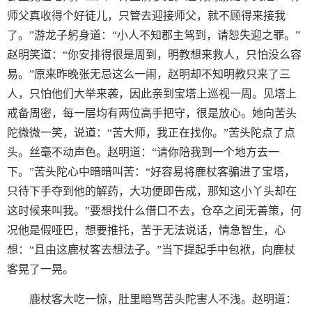
师父真收得个好徒儿，只管去迎接师父，就不顾得来接我
了。”游龙子躬身道：“小人不知郡主驾到，请恕失迎之罪。”
赵明笑道：“你安排得很是周到，明教想来救人，只怕没么容
易。”原来昨晚张无忌这么一闹，赵明却不知明教只来了三
人，只怕他们大举来袭，因此亲到宝塔上巡视一周。见塔上
戒备周密，每一层均有两位高手把守，很是放心。她向苦头
陀微微一笑，说道：“苦大师，我正在找你。”苦头陀点了点
头。丝毫不动声色。赵明道：“请你陪我到一个地方去一
下。”苦头陀心中暗暗叫苦：“好容易将鹿杖客骗进了宝塔，
只待下手夺到他的解药，大功便即告成，那知这小丫头却在
这时候来叫我。”要想找什么借口不去，仓卒之间无善策，何
况他是假哑巴，想要推托，苦于无法说话，情急智生，心
想：“且由这鹿杖客去想法子。”当下提起手中包袱，向鹿杖
客晃了一晃。
鹿杖客大吃一惊，肚里暗骂苦头陀害人不浅。赵明道：