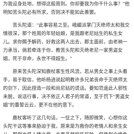
为我设身处地，想得这般周到。你却要我为你干什么事？”他
明知苦头陀必有所求，否则决不能如此善罢。
苦头陀道：“此事容易之至。峨嵋派掌门灭绝师太和我交
情很深，那个姓周的年轻姑娘，是我跟老尼姑生的私生女
儿。求你赐予解药，好救这两人出去，郡主面前，由老衲一
力承当，倘若牵连于你，教苦头陀和灭绝老尼一家男盗女
娼，死于非命，永世不得超生。”
原来苦头陀深知鹿杖客生性风流，若从男女之事上头着
手，易于取信，他听杨逍说起明教许多兄弟丧命于灭绝师太
的剑下，因此捏造一段和尚尼姑的谎话。要知范遥此人邪性
未脱，说话行事，决不依正人君子的常道，至于罚下“男盗女
娼”的重誓云云，更不在他的意下。
鹿杖客听了这几句话，一怔之下，随即微笑，心想你这
头陀干这等事来胁迫于我，原来是为救你的老情人和亲生女