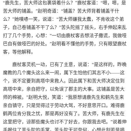
“鹿先生，苦大师这包裹袋着什么？”鹿杖客道：“嗯，嗯，是
苦大师的铺盖。”赵明奇道：“铺盖？苦大师背着铺盖干什
么？”她噗哧一笑，说道：“苦大师嫌我太蠢，不肯收这个弟
子，自己卷铺盖不干了么？”苦头陀摇了摇头，右手伸起来乱
打了几个手势，心想：“一切由鹿杖客去想法子撒谎，我做哑
巴自有做哑巴的好处。”赵明看不懂他的手势，只有眼望鹿杖
客，等他解释。
鹿杖客灵机一动，已有了主意，说道：“是这样的，昨晚
魔教的几个魔头这么来一闹，属下生怕他们其志不小——这
个，说不定要到高塔中来救人。因此属下和苦大师决定住到
高塔中来，亲自把守，以免误了郡主的大事。这铺盖是苦大
师的棉被。”赵明大悦，笑道：“我原想请鹿先生和鹤先生来
亲自镇守，只是觉得过于劳动大驾，不好意思开口。难得鹿
鹤两位肯分我之忧，那是再好没有了。苦大师，有鹿先生在
这里把守，谅那些魔头也讨不了好去，你跟我去吧。”说着伸
手握住了苦头陀的手掌。苦头陀无可奈何，心想此刻若是揭