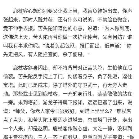
鹿杖客心想你别要又让我上当，我肯负韩姬出去，你声
张起来，那时人赃并获，还有什么可说的，不禁脸色微变，
竟不伸手去接。苦头陀知道他的心意，说道：“为人做到底，
送佛送上天，苦头陀再替你做一次护花使者，又有何妨？谁
叫我有事求你呢。”说着负起包袱，推门而出，低声道：“你
先走把风，有人阻拦查问，杀了便是。”
鹿杖客斜身闪出，却不将背脊对正苦头陀，生怕他在后
偷袭。苦头陀反手掩上了门，佝偻着身子，负了韩姬，迳往
宝塔。此时已是戍末，除了塔外的守卫武士，再无旁人走
动。那些武士见到鹿杖客，一齐躬身行礼，恭恭敬敬的站在
一旁。未到塔前，游龙子得属下报知，远远已迎了出来，说
道：“师父，你老人家今日兴致好，到塔上坐坐么？”鹿杖客
点了点头，和苦头陀正要迈步进塔去，忽然塔门开处，走出
一个人来，却是赵明。鹿杖客作贼心虚，大吃一惊，没料到
郡主竟在塔内，三人一齐上前参见。赵明向游龙子笑道：“你