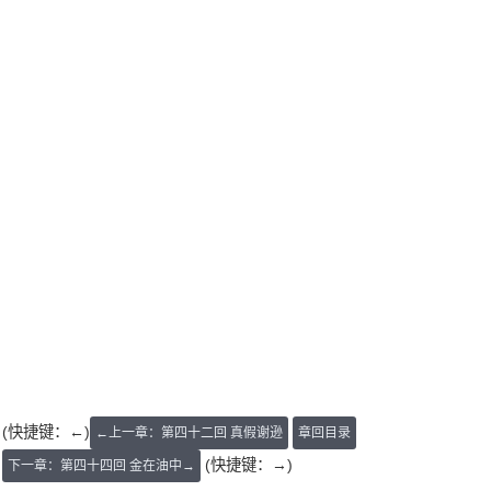
(快捷键：←)
←上一章：第四十二回 真假谢逊
章回目录
(快捷键：→)
下一章：第四十四回 金在油中→