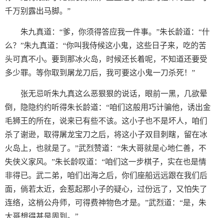
千万别露出马脚。”
朱九真道：“爹，你须得答应我一件事。”朱长龄道：“什
么？”朱九真道：“你叫我侍候这小鬼，这些日子来，吃的苦
头可真不小。要到那冰火岛，时候还长着呢，不知道还要受
多少罪。等你取到屠龙刀后，我可要这小鬼一刀杀死！”
张无忌听朱九真这么恶狠狠的说话，眼前一黑，几欲晕
倒，隐隐约约听得朱长龄道：“咱们这般用巧计骗他，诱出金
毛狮王的所在，说来已有些不该。这小子也不是坏人，咱们
杀了谢逊，取得屠龙宝刀之后，将这小子双目刺瞎，留在冰
火岛上，也就是了。”武烈赞道：“朱大哥就是心地仁善，不
失侠义家风。”朱长龄叹道：“咱们这一步棋子，实在也是情
非得已。武二弟，咱们出海之后，你们座船远远跟在我们后
面，倘若太近，会惹起那小子的疑心，过份远了，又怕失了
连络，这梢公舟师，可得费神物色才是。”武烈道：“是，朱
大哥想得甚是周到。”