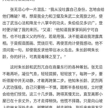
张无忌心中一片混乱：“我从没吐露自己身份，怎地会给
他们瞧破？嗯，想是我全力和卫璧及朱武二女周旋之时，使
出了武当心法和降龙十八掌中的功夫，朱伯伯见多识广，登
时便识破了我的来历。”又道：“他知道我爹爹妈妈宁可自
刎，也不吐露义父的所在，若是用强，决不能逼迫我泄露真
相。于是假造图画、焚烧巨宅、再使苦肉计使我感动。他不
须问我一句，却使我反求他带往冰火岛去。朱长龄啊朱长
龄，你的奸计，可真是毒辣之至了。”
这时朱长龄和武烈兀自在商量东行的各种筹划。张无忌
不敢再听，凝住气息，轻轻提脚，轻轻放下，每跨一步，要
听得屋中并无动静，才敢再跨第二步。他知朱长龄、武烈两
人武功强极，自己只要稍一不慎，踏断半条枝枯枝，立时便
会给他们惊觉。这三十几步路，跨得其慢无比，直至离那小
屋已在十余丈外，方才走得稍快。他慌不择路，只是向山坡
上的林木深处走去，越攀越高，越走越快，到后来竟是发足