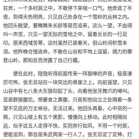
狂奔，一个多时辰之中，不敢停下来喘一口气。他奔逃了半
夜，到得天色明亮，只见自己处身在一个雪岭的丛林之内。
他回头眺望，要瞧瞧朱长龄等是否追来，这么一望，不由得
叫一声苦，只见一望无际的雪地之中，留着长长的一行足
印。原来西域苦寒，这时虽然已是春天，但山岭间积雪未
溶。他昨晚仓惶逃命，不敢在山谷和平地上逗留，竭力的攀
登山岭，那知反而泄露了自己行藏。
便在此时，隐隐听得前面传来一阵狼嗥的声音，极是凄
厉可怖，张无忌站在一块突出的悬崖之上，向前遥望，只见
山谷中有七八条大灰狼仰起了头，向着他张牙舞爪的嗥叫。
显是群狼腹饥，想要食之裹腹，只是和他站立之处隔着一条
望不见底的万丈峡谷，无法过来。他回头再看，心中突的一
跳，只见山坡上有五个黑影，慢慢向上移动。此时相隔尚
远，似乎这五人走得不快，实则奔行如风，不用一个时辰，
便能追到，那自是朱武两家一行人了。张无忌定了定神，打