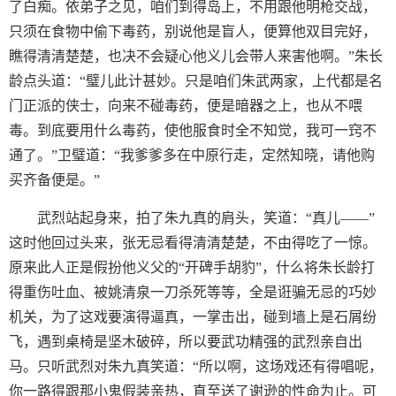
了白痴。依弟子之见，咱们到得岛上，不用跟他明枪交战，
只须在食物中偷下毒药，别说他是盲人，便算他双目完好，
瞧得清清楚楚，也决不会疑心他义儿会带人来害他啊。”朱长
龄点头道：“璧儿此计甚妙。只是咱们朱武两家，上代都是名
门正派的侠士，向来不碰毒药，便是暗器之上，也从不喂
毒。到底要用什么毒药，使他服食时全不知觉，我可一窍不
通了。”卫璧道：“我爹爹多在中原行走，定然知晓，请他购
买齐备便是。”
武烈站起身来，拍了朱九真的肩头，笑道：“真儿——”
这时他回过头来，张无忌看得清清楚楚，不由得吃了一惊。
原来此人正是假扮他义父的“开碑手胡豹”，什么将朱长龄打
得重伤吐血、被姚清泉一刀杀死等等，全是诳骗无忌的巧妙
机关，为了这戏要演得逼真，一掌击出，碰到墙上是石屑纷
飞，遇到桌椅是坚木破碎，所以要武功精强的武烈亲自出
马。只听武烈对朱九真笑道：“所以啊，这场戏还有得唱呢，
你一路得跟那小鬼假装亲热，直至送了谢逊的性命为止。可