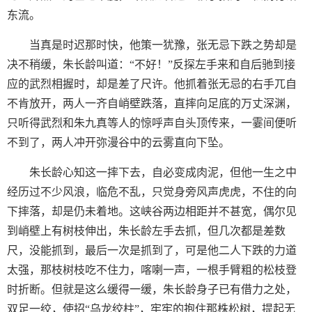
东流。
当真是时迟那时快，他策一犹豫，张无忌下跌之势却是
决不稍缓，朱长龄叫道：“不好！”反探左手来和自后驰到接
应的武烈相握时，却是差了尺许。他抓着张无忌的右手兀自
不肯放开，两人一齐自峭壁跌落，直摔向足底的万丈深渊，
只听得武烈和朱九真等人的惊呼声自头顶传来，一霎间便听
不到了，两人冲开弥漫谷中的云雾直向下坠。
朱长龄心知这一摔下去，自必变成肉泥，但他一生之中
经历过不少风浪，临危不乱，只觉身旁风声虎虎，不住的向
下摔落，却是仍未着地。这峡谷两边相距并不甚宽，偶尔见
到峭壁上有树枝伸出，朱长龄左手去抓，但几次都是差数
尺，没能抓到，最后一次是抓到了，可是他二人下跌的力道
太强，那枝树枝吃不住力，喀喇一声，一根手臂粗的松枝登
时折断。但就是这么缓得一缓，朱长龄身子已有借力之处，
双足一绞，使招“乌龙绞柱”，牢牢的抱住那株松树，提起无