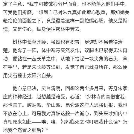
定了主意：“我宁可被饿狼分尸而食，也不能落入他们手中，
苦受他们折磨。”想到自己对朱九真如此痴心敬重，那知她美
艳绝伦的面貌之下，竟是藏着这样一副蛇蝎心肠，他又是惭
愧，又是伤心，纵身便往密林中奔去。
树林中长草齐腰，虽然也有积雪，足迹却不易看得清
楚。他奔了一阵，体中寒毒突然发作，双腿也已累得无法再
动，便钻在一丛长草之中，从地下拾起一块尖角的石头，拿
在手里，若是朱长龄等追到，发觉了自己藏身所在，那么便
用尖石撞击太阳穴自杀。
他心意已决，灵台清明，回想这两个多月来，寄身朱家
庄的种种经过，越想越是难受，心道：“少林寺的高僧害我，
那也罢了。崆峒派、华山派、昆仑派这些人恩将仇报，我也
不放在心上，可是我对真姊这般一片诚心，到头来才知内中
真相原来如此——唉，唉，妈妈临死之时叮嘱我什么话？怎
地我全然置之脑后？”