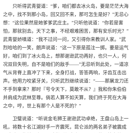
只听得武青婴道：“爹，咱们都去冰火岛，要是茫茫大海
之中，找不到那小岛，回又回不来，那可怎生是好？”无忌心
想：“这位果然是她爹爹武庄主。”只听他说道：“你若是害
怕，那就别去。天下之事，不经艰难困苦，那有安乐时光？”
武青婴娇嗔道：“我不过问一问，又引得你来教训人家。”武
烈哈哈的一笑，朗声说道：“这一下原是孤注一掷。要是运气
好，咱们到了冰火岛上，想那谢逊武功再好，也只一人，何
况双目失明，自不是咱们的敌手——”无忌听到此处，一道凉
气从背脊上直冲了下来，全身打战，答答两响，牙齿互击出
声。他用力咬紧牙关，只听武烈继续说道：“——那屠龙刀还
不手到拿来？那时『号令天下，莫敢不从？』我和你朱伯伯
并肩成为武林至尊。倘若人算不如天算，我们终于死在大海
之中，哼，世上有那个人是不死的？”
卫璧说道：“听说金毛狮王谢逊武功卓绝，王盘山岛上一
吼，将数十名江湖好手一齐震死，昆仑派的两名弟子被震成