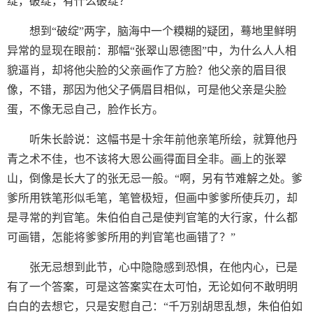
绽，破绽，有什么破绽？
想到“破绽”两字，脑海中一个糢糊的疑团，蓦地里鲜明
异常的显现在眼前：那幅“张翠山恩德图”中，为什么人人相
貌逼肖，却将他尖脸的父亲画作了方脸？他父亲的眉目很
像，不错，那因为他父子俩眉目相似，可是他父亲是尖脸
蛋，不像无忌自己，脸作长方。
听朱长龄说：这幅书是十余年前他亲笔所绘，就算他丹
青之术不佳，也不该将大恩公画得面目全非。画上的张翠
山，倒像是长大了的张无忌一般。“啊，另有节难解之处。爹
爹所用铁笔形似毛笔，笔管极短，但画中爹爹所使兵刃，却
是寻常的判官笔。朱伯伯自己是使判官笔的大行家，什么都
可画错，怎能将爹爹所用的判官笔也画错了？”
张无忌想到此节，心中隐隐感到恐惧，在他内心，已是
有了一个答案，可是这答案实在太可怕，无论如何不敢明明
白白的去想它，只是安慰自己：“千万别胡思乱想，朱伯伯如