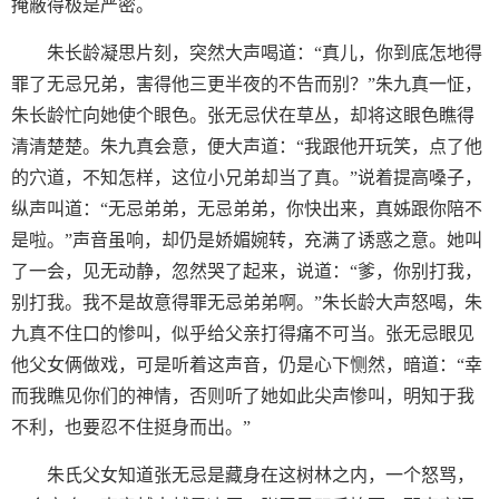
掩蔽得极是严密。
朱长龄凝思片刻，突然大声喝道：“真儿，你到底怎地得
罪了无忌兄弟，害得他三更半夜的不告而别？”朱九真一怔，
朱长龄忙向她使个眼色。张无忌伏在草丛，却将这眼色瞧得
清清楚楚。朱九真会意，便大声道：“我跟他开玩笑，点了他
的穴道，不知怎样，这位小兄弟却当了真。”说着提高嗓子，
纵声叫道：“无忌弟弟，无忌弟弟，你快出来，真姊跟你陪不
是啦。”声音虽响，却仍是娇媚婉转，充满了诱惑之意。她叫
了一会，见无动静，忽然哭了起来，说道：“爹，你别打我，
别打我。我不是故意得罪无忌弟弟啊。”朱长龄大声怒喝，朱
九真不住口的惨叫，似乎给父亲打得痛不可当。张无忌眼见
他父女俩做戏，可是听着这声音，仍是心下恻然，暗道：“幸
而我瞧见你们的神情，否则听了她如此尖声惨叫，明知于我
不利，也要忍不住挺身而出。”
朱氏父女知道张无忌是藏身在这树林之内，一个怒骂，