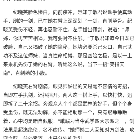
纪晓芙脸色惨白，向前疾冲，岂知丁敏君说动手便真动
手，刷的一剑，已在她右臂上深深划了一剑，直削至骨。纪
晓芙受伤不轻，再也忍耐不住，左手拔出佩剑，说道：“师
姊，你再苦苦相逼，我可要对不住啦。”丁敏君知道今日既已
破脸，自己又揭破了她的隐秘，她势必要杀己灭口，自己武
功不及这位师妹，当真性命相搏，那是凶险之极，是以一上
来乘机先伤了她的右臂，听她这么说，当下一招“笑指天
南”，直刺她的小腹。
纪晓芙右臂剧痛，眼见师姊出的又是毫不容情的毒招，
当即左手执剑，还招挡开。两人这一搭上手，以快打快，迅
即拆了二十余招。旁观众人个个都是武林的好手，但个个身
受重伤，既无法劝解，亦不能相助那一个，只有眼睁睁瞧
着，心中均是暗自佩服：“峨嵋为当今武学四大宗派之一，剑
法果是超逸绝伦，名不虚传。”她师姊二人互知对方剑法，攻
守之际，分外紧凑，也是分外的激烈。