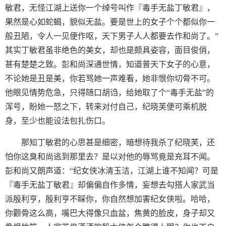
敏君，无怪江湖上送你一个绰号叫作『毒手无盐丁敏君』，
果然是心如蛇蝎，貌似无盐。要是世上的女子个个都似你一
般丑陋，令人一见便作呕，天下男子人人都要去作和尚了。”
其实丁敏君虽非绝色的美女，却也是颇具姿容，面目俊俏，
甚有楚楚之致。彭和尚深通世情，知道普天下女子的心意，
不论她是丑是美，你若骂她一声难看，她非恨你切骨不可。
他眼见情势危急，只得随口胡诌，给她取了个“毒手无盐”的
浑号，盼她一怒之下，转来对付自己，纪晓芙便可乘机脱
身，至少也能设法包扎伤口。
那知丁敏君的心思甚是细密，暗想待我杀了纪晓芙，还
怕你这臭和尚逃到那里去？是以对他的辱骂竟是充耳不闻。
彭和尚又朗声道：“纪女侠冰清玉洁，江湖上谁不知闻？可是
『毒手无盐丁敏君』却偏偏自作多情，妄想去勾搭人家武当
派殷利亨，殷利亨不睬你，你自然想加害纪女侠啦。哈哈，
你颧骨这么高，嘴巴大得像只血盆，焦黄的脸皮，身子却又