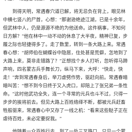
到得天明，常遇春穴道已解，将无忌负在背上，眼见林
中横七竖八的尸首，心想：“那谢逊绝迹江湖，已是十余年，
但武林中人，仍是源源不绝的为他送命。这件祸事，不知何
日方解？”他在林中一动不动的休息了大半夜，精神已复，步
履之际也轻捷得多了。走了数里，转到一条大路上来。常遇
春心想：“胡师伯在蝴蝶谷中隐居，住处甚是荒僻，怎地到了
大路上来，莫非走错路了？”正想找个乡人打听，忽听得马蹄
声响，四名蒙古兵手舞长刀，纵马下来，大呼：“快走，快
走！”奔到常遇春身后，举刀虚劈作势，驱赶向前。常遇春暗
暗叫苦：“想不到今日终于又入虎口，却陪上了张兄弟一条性
命。”这时他武功全失，连一个寻常的元兵也斗不过，只得一
步步的挨将前去。但见大路上百姓络绎不断，都被元兵赶畜
牲般驱来，常遇春心中又存了一线之机：“看来这些鞑子正在
虐待百姓，未必定要捉我。”
他随着一众百姓行去，到了一处三叉路口，只见一个蒙