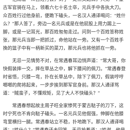
古军官骑在马上，领着六七十名士卒，元兵手中各执大刀。
众百姓行过他身前，便跪下磕头，一名汉人通译喝问：“姓什
么？”那人答了，旁边一名元兵或是在他屁股上用力踢上一
脚，或是一记耳光，那百姓匆匆走过。问到一个百姓答称姓
张，那元兵当即一把抓过，命他站在一旁。又有一个百姓手
挽的篮子中有一柄新买的菜刀，那元兵也将他抓在一旁。
无忌一见情势不对，在常遇春耳边悄声道：“常大哥，你
快假装摔一交，摔在草丛之中，解下腰间的佩刀。”常遇春登
时省悟，只膝一弯，扑在长草丛中，除下了佩刀，假装哼哼
啷啷的爬将起来，一步步挨到那军官身前。那汉人通译骂
道：“贼蛮子，不懂规矩，见了大人不快磕头？”
常遇春想起故主周子旺全家惨死于蒙古鞑子的刀下，这
时宁死也不肯向鞑子磕头。一名元兵见他倔强，伸脚在他膝
弯里横扫一腿。常遇春站立不稳，扑地跪下。那汉人通译喝
道：“姓什么？”常遇春还未回答，无忌抢着道：“姓谢，他是