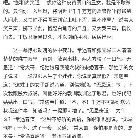
吧。”彭和尚笑道：“像你这种皮黄阔口的丑女，我是不敢杀
的。只怕你一入地狱，将阴世里千千万万的恶鬼都吓得逃到
人间来，又怕你吓得阎王判官上吐下泻，岂不作孽？”说着大
笑三声，掷下长剑，抱起白龟寿的尸身，又大哭三声，扬长
而去。丁敏君喘息良久，才以剑鞘拄地，缓缓出林。
这一幕惊心动魄的林中夜斗。常遇春和张无忌二人清清
楚楚的瞧在眼里，直到丁敏君出林，两人方松了一口气。无
忌道：“常大哥，纪姑娘是我殷六叔的未婚妻子，那姓丁的女
子说过——说过跟人生了个娃娃，你说是真是假？”常遇春
道：“这姓丁的女子胡说八道，别信她的。”无忌道：“对，下
次我跟殷六叔说，叫他好好的教训教训这丁敏君，也好代纪
姑姑出一口气。”常遇春忙道：“不，不！千万不可跟你殷六
叔提这件事，知道吗？一提那可糟了。”无忌奇道：“为什
么？”常遇春道：“这种不好听的言语，你跟谁也别说。”无忌
“嗯”了一声，过了一会，又道：“常大哥，你怕那是真的，是
不是？”常遇春叹道：“我也不知道啊。”