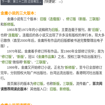
(快捷键：→)
下一章：第三十二回 过目难忘→
金庸小说的三大版本：
金庸小说有三个版本：
旧版
（
连载版
）、
修订版
（
新版
、
三联版
）
和
新修版
。
1955年至1972年的小说稿称为
旧版
，主要连载于报刊，故“
旧版
”，
也称“
连载版
”。连载后的各小说又出现了许多没有版权的单行本，现大多
已散佚（直至2000年后，金庸所有作品的旧版都被书迷完整整理出电子
版）。
1970年起，金庸着手修订所有作品，至1980年全部修订完毕；是为
“
修订版
”，“
新版
”，冠以《
金庸作品集
》之名，授权三联书店出版发行，
“
修订版
”故俗称“
新版
”、“
三联版
”。
1999年，金庸又开始修订小说，正名为“
新修版
”，至今已全部修订
完毕，分别授权大陆广州出版社、台湾远流出版社、香港明河社出版发
行。
首页展示的版本为
修订版
，也称
新版
，
三联版
，流传最广，
首次阅
读推荐阅读此版本
！其他版入口：
旧版
、
新修版
。