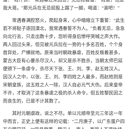
我大哥。”那元兵在无忌屁股上踢了一脚，喝道：“滚吧！”
常遇春满腔怒火，爬起身来，心中暗暗立下重誓：“此生
若不将鞑子逐回漠北，我常遇春誓不为人。”负着无忌，急急
向北行去，只走出数十步，忽听得身后惨呼哭喊之声大作。
两人回过头来，但见被元兵拉在一旁的十多名百姓，个个身
首异处，尸横就地。原来当时朝政暴虐，百姓反叛着甚多，
蒙古大臣有心要杀尽汉人，却又是杀不胜杀，当朝太师巴延
便颁下一条虐令，杀尽天下张、王、刘、李、赵五姓汉人。
因汉人之中，以张、王、刘、李四姓之人最多，而赵姓则是
宋朝皇族，这五姓之人一除，汉人自必元气大伤。后来皇帝
不许，才取消了这条暴虐之极的杀人命令，但五姓黎民因之
而丧生的，已是不计其数了。
其时元朝虐政，说之不尽。单以元顺帝至元三年这一年
中而言，正史上便有这样的记载：“二月庚子，以广东蛋户四