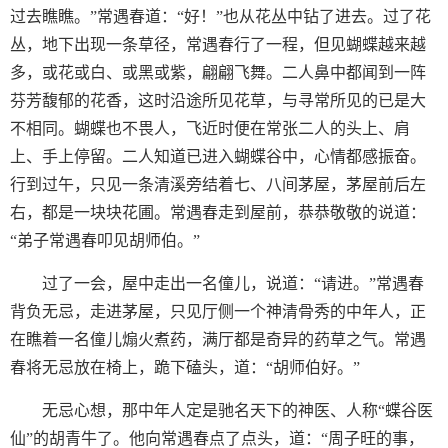
过去瞧瞧。”常遇春道：“好！”也从花丛中钻了进去。过了花
丛，地下出现一条草径，常遇春行了一程，但见蝴蝶越来越
多，或花或白、或黑或紫，翩翩飞舞。二人鼻中都闻到一阵
芬芳馥郁的花香，这时沿途所见花草，与寻常所见的已是大
不相同。蝴蝶也不畏人，飞近时便在常张二人的头上、肩
上、手上停留。二人知道已进入蝴蝶谷中，心情都感振奋。
行到过午，只见一条清溪旁结着七、八间茅屋，茅屋前后左
右，都是一块块花圃。常遇春走到屋前，恭恭敬敬的说道：
“弟子常遇春叩见胡师伯。”
过了一会，屋中走出一名僮儿，说道：“请进。”常遇春
背负无忌，走进茅屋，只见厅侧一个神清骨秀的中年人，正
在瞧着一名僮儿煽火煮药，满厅都是奇异的药草之气。常遇
春将无忌放在椅上，跪下磕头，道：“胡师伯好。”
无忌心想，那中年人定是驰名天下的神医、人称“蝶谷医
仙”的胡青牛了。他向常遇春点了点头，道：“周子旺的事，