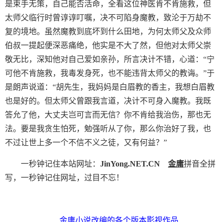
是束手无策，自己能否活命，全看这位神医肯不肯施救，但
太师父临行时曾谆谆叮嘱，决不可陷身魔教，致沦于万劫不
复的境地。虽然魔教到底坏到什么田地，为何太师父及众师
伯叔一提起便深恶痛绝，他实是不大了然，但他对太师父崇
敬无比，深知他对自己爱如亲孙，所言决计不错，心道：“宁
可他不肯施救，我毒发身死，也不能违背太师父的教诲。”于
是朗声说道：“胡先生，我妈妈是白眉教的香主，我想白眉教
也是好的。但太师父曾跟我言道，决计不可身入魔教。我既
答允了他，大丈夫岂可言而无信？你不肯给我治伤，那也无
法。要是我贪生怕死，勉强听从了你，那么你治好了我，也
不过让世上多一个不信不义之徒，又有何益？”
一秒钟记住本站网址：
JinYong.NET.CN
金庸
拼音全拼
写，一秒钟记住网址，过目不忘！
金庸小说改编的各个版本影视作品