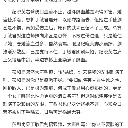
纪晓芙右臂伤口血流不止，越斗鲜血越是流得厉害，她
连使杀着，想将丁敏君逼开，以便夺路而去，但她左手使剑
甚是不惯，再加受伤之后，原有的武功已留不了三成。总算
丁敏君对这位师妹向来甚是忌惮，不敢过份进逼，只是缠住
了她，要她流血过多，自然衰竭。眼见纪晓芙脚步蹒跚，剑
法渐渐散乱，已是支持不住，丁敏君刷刷两招，纪晓芙右肩
上又接连中剑，半边衣衫上全染满了鲜血。
彭和尚忽然大声叫道：“纪姑娘，你来将我的左眼刺瞎了
吧，彭和尚对你已是感激不尽。”要知纪晓芙甘冒生死之险，
回护敌人，已是极为难能，何况丁敏君用心威胁她的，更是
一个女子瞧得比性命更重的清白名声？但这时纪晓芙便是去
刺瞎了彭和尚的左眼，丁敏君也已决计饶她不过，心知今日
若不乘机下手除去，日后可是祸患无穷。
彭和尚见丁敏君剑招狠辣，大声叫骂：“你这不要脸的丁