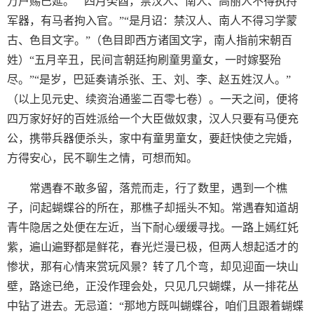
万户赐巴延。”“四月癸酉，禁汉人、南人、高丽人不得执持
军器，有马者拘入官。”“是月诏：禁汉人、南人不得习学蒙
古、色目文字。”（色目即西方诸国文字，南人指前宋朝百
姓）“五月辛丑，民间言朝廷拘刷童男童女，一时嫁娶殆
尽。”“是岁，巴延奏请杀张、王、刘、李、赵五姓汉人。”
（以上见元史、续资治通鉴二百零七卷）。一天之间，便将
四万家好好的百姓派给一个大臣做奴隶，汉人只要有马便充
公，携带兵器便杀头，家中有童男童女，要赶快使之完婚，
方得安心，民不聊生之情，可想而知。
常遇春不敢多留，落荒而走，行了数里，遇到一个樵
子，问起蝴蝶谷的所在，那樵子却摇头不知。常遇春知道胡
青牛隐居之处便在左近，当下耐心缓缓寻找。一路上嫣红奼
紫，遍山遍野都是鲜花，春光烂漫已极，但两人想起适才的
惨状，那有心情来赏玩风景？转了几个弯，却见迎面一块山
壁，路途已绝，正没作理会处，只见几只蝴蝶，从一排花丛
中钻了进去。无忌道：“那地方既叫蝴蝶谷，咱们且跟着蝴蝶