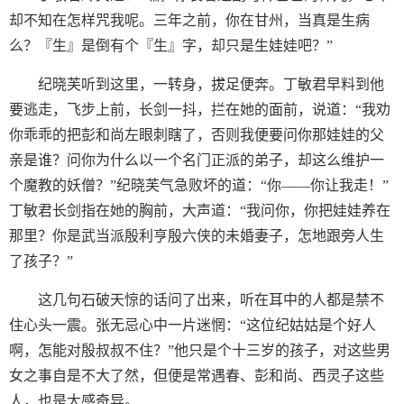
却不知在怎样咒我呢。三年之前，你在甘州，当真是生病
么？『生』是倒有个『生』字，却只是生娃娃吧？”
纪晓芙听到这里，一转身，拔足便奔。丁敏君早料到他
要逃走，飞步上前，长剑一抖，拦在她的面前，说道：“我劝
你乖乖的把彭和尚左眼刺瞎了，否则我便要问你那娃娃的父
亲是谁？问你为什么以一个名门正派的弟子，却这么维护一
个魔教的妖僧？”纪晓芙气急败坏的道：“你——你让我走！”
丁敏君长剑指在她的胸前，大声道：“我问你，你把娃娃养在
那里？你是武当派殷利亨殷六侠的未婚妻子，怎地跟旁人生
了孩子？”
这几句石破天惊的话问了出来，听在耳中的人都是禁不
住心头一震。张无忌心中一片迷惘：“这位纪姑姑是个好人
啊，怎能对殷叔叔不住？”他只是个十三岁的孩子，对这些男
女之事自是不大了然，但便是常遇春、彭和尚、西灵子这些
人，也是大感奇异。