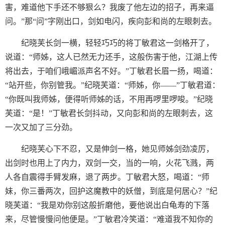
害，难道他下手还不够狠么？我废了他左边的招子，再来逼
问。”那“问”字刚出口，剑如电闪，疾向彭和尚的左眼刺去。
纪晓芙长剑一横，轻轻巧巧的将丁敏君这一剑格开了，
说道：“师姊，这人已然无力还手，这般伤害于他，江湖上传
将出去，于咱们峨嵋派声名不好。”丁敏君长眉一扬，喝道：
“站开些，你别管我。”纪晓芙道：“师姊，你——”丁敏君道：
“你既叫我师姊，便得听师姊的话，不用再啰里啰唆。”纪晓
芙道：“是！”丁敏君长剑抖动，又向彭和尚的左眼刺去，这
一次又加了三分劲。
纪晓芙心下不忍，又是伸剑一格，她见师姊剑劲凌厉，
出剑时也用上了内力，双剑一交，当的一响，火花飞溅，两
人各自震得手臂发麻，退了两步。丁敏君大怒，喝道：“师
妹，你三番两次，回护这魔教中的妖僧，到底是何居心？”纪
晓芙道：“我是劝你别这般折磨他，要他说出白龟寿的下落
来，尽管慢慢问他便是。”丁敏君冷笑道：“难道我不知你的