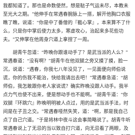
我都知道了。那也是命数使然，想是鞑子气运未尽，本教未
至光大之期。”他伸手在常遇春腕脉上一搭，解开他胸口衣服
瞧了瞧，说道：“你是中了番僧的『截心掌』，本来算不了什
么，只是你中掌后使力太多，寒虚攻心，治起来多花些功
夫。”又伸掌在他周身穴道上拿捏了一周。
胡青牛忽道：“昨晚你跟谁动手了？是武当派的人么？”
常遇春道：“没有啊？”胡青牛在他双腿之旁又摸了摸，脸一
沉，说道：“遇春，你我七八年没见了，一见面便向师伯说
谎，你的伤我不能治，快给我请出去吧！”常遇春急道：“胡
师伯，我怎敢跟你老人家说谎？确实昨晚没跟人动手。我半
点力气也使不出来，便是想动手也不能啊。”胡青牛道：“你
双腿『环跳穴』昨晚明明被人点过，用的是武当派手法，时
间是在子丑之交。”常遇春哑然失笑，道：“啊，那是我自己
点了自己穴道。”于是将林中夜斗这会事简略说了。胡青牛听
常遇春说上了无忌的当以致自打穴道，向无忌看了两眼，及