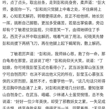
吟，点了点头，取出丝条，走到彭和尚身旁，柔声道：“彭大
师，委屈你一下。”彭和尚只觉腿上中毒之处，不住麻将上
来，心知若无解药，转眼便得送命，反正不给他绑，她长剑
一挥，挑断自己脚筋，更加多受痛苦，若是出掌偷袭，旁边
却有个丁敏君仗剑监视，只得苦笑一下，由得她绑住了手
足。西灵子从怀中取出解药，喘着气说了用法。纪晓芙先替
彭和尚拔下两柄飞刀，再在他腿上起下蝎尾钩，敷上解药。
丁敏君厉声道：“彭和尚，我师妹心慈，救了你一命，那
白龟寿在那里，这该说了吧？”彭和尚仰天大笑，说道：“丁
姑娘，你可将我彭莹玉忒也看得小了。武当派张翠山张五侠
宁可自刎而死！也决不说出他义兄的所在，彭莹玉心慕张五
侠的义肝烈胆，虽然不才，也要学他一学。”这几句话只听得
无忌胸中热血涌了上来，对彭和尚更增几分好感。要知张翠
山自刎身亡，在武当、峨嵋、少林诸人士虽觉惋惜，总不免
说道：“好好一位少年英侠，却受了邪教妖女之累，一失足成
千古恨，终至身败名裂，使得武当一派，同蒙羞辱。”无忌是