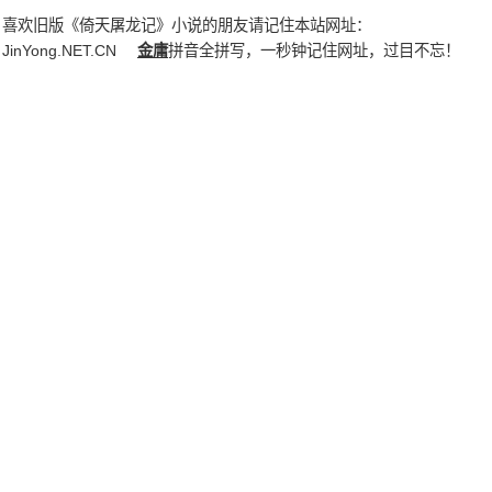
喜欢旧版《倚天屠龙记》小说的朋友请记住本站网址：
JinYong.NET.CN
金庸
拼音全拼写，一秒钟记住网址，过目不忘！