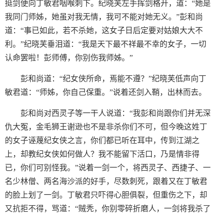
挺剑便向丁敏君咽喉刺下。纪晓芙左手挥剑格开，道：“她是
我同门师姊，她虽对我无情，我可不能对她无义。”彭和尚
道：“事已如此，若不杀她，这女子日后定要对姑娘大大不
利。”纪晓芙垂泪道：“我是天下最不祥最不幸的女子，一切
认命罢啦！彭师傅，你别伤我师姊。”
彭和尚道：“纪女侠所命，焉能不遵？”纪晓芙低声向丁
敏君道：“师姊，你自己保重。”说着还剑入鞘，出林而去。
彭和尚对西灵子等一干人说道：“我彭和尚跟你们并无深
仇大冤，金毛狮王谢逊也不是非杀你们不可，但今晚这姓丁
的女子诬蔑纪女侠之言，你们都已听在耳中，传到江湖之
上，却教纪女侠如何做人？我不能留下活口，乃是情非得
已，你们可别怪我。”说着一剑一个，将西灵子、西捷子、一
名少林僧、两名海沙派的好手，尽数刺死，跟着又在丁敏君
的脸上划了一剑。丁敏君只吓得心胆俱裂，但重伤之下，却
又抗拒不得，骂道：“贼秃，你别零碎折磨人，一剑将我杀了