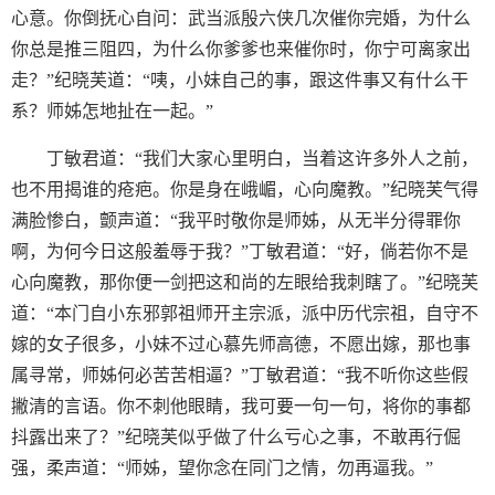
心意。你倒抚心自问：武当派殷六侠几次催你完婚，为什么
你总是推三阻四，为什么你爹爹也来催你时，你宁可离家出
走？”纪晓芙道：“咦，小妹自己的事，跟这件事又有什么干
系？师姊怎地扯在一起。”
丁敏君道：“我们大家心里明白，当着这许多外人之前，
也不用揭谁的疮疤。你是身在峨嵋，心向魔教。”纪晓芙气得
满脸惨白，颤声道：“我平时敬你是师姊，从无半分得罪你
啊，为何今日这般羞辱于我？”丁敏君道：“好，倘若你不是
心向魔教，那你便一剑把这和尚的左眼给我刺瞎了。”纪晓芙
道：“本门自小东邪郭祖师开主宗派，派中历代宗祖，自守不
嫁的女子很多，小妹不过心慕先师高德，不愿出嫁，那也事
属寻常，师姊何必苦苦相逼？”丁敏君道：“我不听你这些假
撇清的言语。你不刺他眼睛，我可要一句一句，将你的事都
抖露出来了？”纪晓芙似乎做了什么亏心之事，不敢再行倔
强，柔声道：“师姊，望你念在同门之情，勿再逼我。”