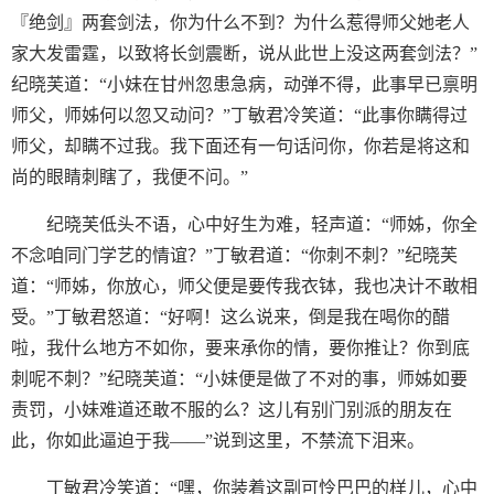
『绝剑』两套剑法，你为什么不到？为什么惹得师父她老人
家大发雷霆，以致将长剑震断，说从此世上没这两套剑法？”
纪晓芙道：“小妹在甘州忽患急病，动弹不得，此事早已禀明
师父，师姊何以忽又动问？”丁敏君冷笑道：“此事你瞒得过
师父，却瞒不过我。我下面还有一句话问你，你若是将这和
尚的眼睛刺瞎了，我便不问。”
纪晓芙低头不语，心中好生为难，轻声道：“师姊，你全
不念咱同门学艺的情谊？”丁敏君道：“你刺不刺？”纪晓芙
道：“师姊，你放心，师父便是要传我衣钵，我也决计不敢相
受。”丁敏君怒道：“好啊！这么说来，倒是我在喝你的醋
啦，我什么地方不如你，要来承你的情，要你推让？你到底
刺呢不刺？”纪晓芙道：“小妹便是做了不对的事，师姊如要
责罚，小妹难道还敢不服的么？这儿有别门别派的朋友在
此，你如此逼迫于我——”说到这里，不禁流下泪来。
丁敏君冷笑道：“嘿，你装着这副可怜巴巴的样儿，心中