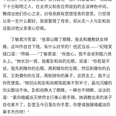
个十分聪明之人，在太师父和各位师叔伯的言谈神色中间，
瞧得出他们伤心之余，对母亲颇有怒恨怪责的意思，只觉得
父亲一生什么都好，就是娶错了母亲，却从无一人与彭和尚
这般对他父亲衷心钦佩。
丁敏君冷笑道：“张翠山瞎了眼睛，竟去和魔教妖女缔
婚，这叫作自甘下贱，有什么好学的？他武当派——”纪晓芙
插口道：“师姊——”丁敏君道：“你放心，我不会说到殷六侠
头上。”她长剑一晃，指着彭和尚的右眼，说道：“你若是不
说，我先刺瞎你的右眼，再刺瞎你的左眼，然后刺聋你的右
耳，又刺聋你的左耳，再削掉你的鼻子，总而言之，我不让
你死便是。”她剑尖和彭和尚眼珠距离不到半寸，晶光闪耀的
剑尖颤动不休。彭和尚睁大了眼睛，一瞬也不稍瞬，淡淡的
道：“素仰峨嵋派灭绝师太行事心狠手辣，她调教出来的弟子
自也差不了，彭莹玉今日落在你手里，你便请施展峨嵋派的
拿手杰作吧！”