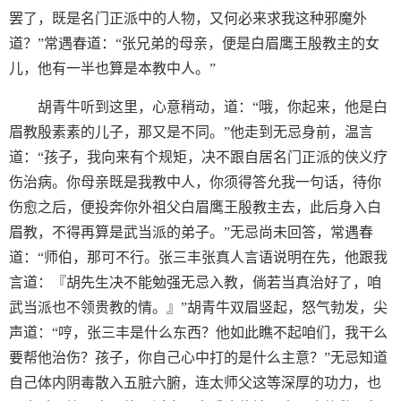
罢了，既是名门正派中的人物，又何必来求我这种邪魔外
道？”常遇春道：“张兄弟的母亲，便是白眉鹰王殷教主的女
儿，他有一半也算是本教中人。”
胡青牛听到这里，心意稍动，道：“哦，你起来，他是白
眉教殷素素的儿子，那又是不同。”他走到无忌身前，温言
道：“孩子，我向来有个规矩，决不跟自居名门正派的侠义疗
伤治病。你母亲既是我教中人，你须得答允我一句话，待你
伤愈之后，便投奔你外祖父白眉鹰王殷教主去，此后身入白
眉教，不得再算是武当派的弟子。”无忌尚未回答，常遇春
道：“师伯，那可不行。张三丰张真人言语说明在先，他跟我
言道：『胡先生决不能勉强无忌入教，倘若当真治好了，咱
武当派也不领贵教的情。』”胡青牛双眉竖起，怒气勃发，尖
声道：“哼，张三丰是什么东西？他如此瞧不起咱们，我干么
要帮他治伤？孩子，你自己心中打的是什么主意？”无忌知道
自己体内阴毒散入五脏六腑，连太师父这等深厚的功力，也