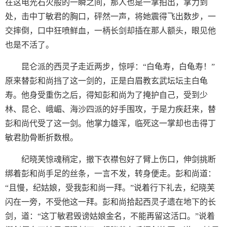
在这电光石火般的一瞬之间，那人也是一掌拍出，掌力到
处，击中丁敏君的胸口，砰然一声，将她震得飞出数步，一
交摔倒，口中狂喷鲜血，一柄长剑却插在那人额头，眼见他
也是不活了。
昆仑派的西灵子走近两步，惊呼：“白龟寿，白龟寿！”
原来替彭和尚挡了这一剑的，正是白眉教玄武坛坛主白龟
寿。他身受重伤之后，得知彭和尚为了掩护自己，受到少
林、昆仑、峨嵋、海沙四派的好手围攻，于是力疾赶来，替
彭和尚代受了这一剑。他掌力雄浑，临死这一掌却也击得丁
敏君肋骨断折数根。
纪晓芙惊魂稍定，撤下衣襟包好了臂上伤口，伸剑挑断
绑着彭和尚手足的丝条，一言不发，转身便走。彭和尚道：
“且慢，纪姑娘，受我彭和尚一拜。”说着行下礼去，纪晓芙
闪在一旁，不受他这一拜。彭和尚拾起西灵子遗在地下的长
剑，道：“这丁敏君毁谤姑娘金名，不能再留这活口。”说着