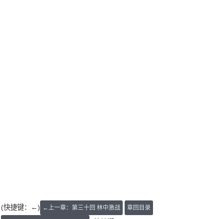
(快捷键：←)
←上一章：第三十回 林中激战
章回目录