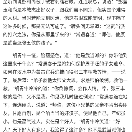
至听到说彭和尚被丁敏君刺瞎右眼，连连叹息，说道：“彭莹
玉和尚是本教杰出好汉子，跟我们虽不同宗，但实是个难得
的人材。当时若能立刻医治，他这右眼或能复明，现下隔了
这许多时候，那是无法可施了。”转头问无忌道：“这武当派
的打穴之法，你是从那里学来的？”常遇春道：“师伯，他原
是武当派张五侠的孩子。”
胡青牛一怔，脸蕴怒色，道：“他是武当派的？你带他到
这里来干什么？”常遇春于是将如何保护周子旺的子女逃命、
如何在汉水中为蒙古官兵追捕而得张三丰相救等情，一一说
了，最后道：“弟子蒙他太师父大恩，求恳师伯破例，救他一
救。”胡青牛冷冷的道：“你倒慷慨，会作人情，哼，张三丰
救的是你，又不是我。你见我几时破过例来？”常遇春跪在地
下，连连磕头，说道：“师伯，这位小兄弟的父亲不肯出卖朋
友，甘愿自刎，是个响当当的好汉子。便是他自己，年纪虽
小，也是豪气过人，实在是个好人。”胡青牛冷笑道：“好
人？天下好人有多少，我治得了这许多？他不是武当派倒也