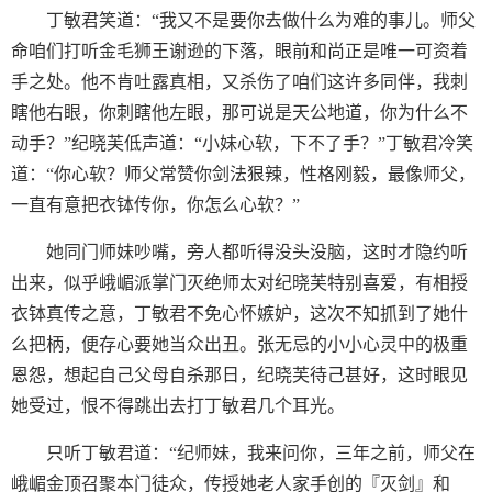
丁敏君笑道：“我又不是要你去做什么为难的事儿。师父
命咱们打听金毛狮王谢逊的下落，眼前和尚正是唯一可资着
手之处。他不肯吐露真相，又杀伤了咱们这许多同伴，我刺
瞎他右眼，你刺瞎他左眼，那可说是天公地道，你为什么不
动手？”纪晓芙低声道：“小妹心软，下不了手？”丁敏君冷笑
道：“你心软？师父常赞你剑法狠辣，性格刚毅，最像师父，
一直有意把衣钵传你，你怎么心软？”
她同门师妹吵嘴，旁人都听得没头没脑，这时才隐约听
出来，似乎峨嵋派掌门灭绝师太对纪晓芙特别喜爱，有相授
衣钵真传之意，丁敏君不免心怀嫉妒，这次不知抓到了她什
么把柄，便存心要她当众出丑。张无忌的小小心灵中的极重
恩怨，想起自己父母自杀那日，纪晓芙待己甚好，这时眼见
她受过，恨不得跳出去打丁敏君几个耳光。
只听丁敏君道：“纪师妹，我来问你，三年之前，师父在
峨嵋金顶召聚本门徒众，传授她老人家手创的『灭剑』和