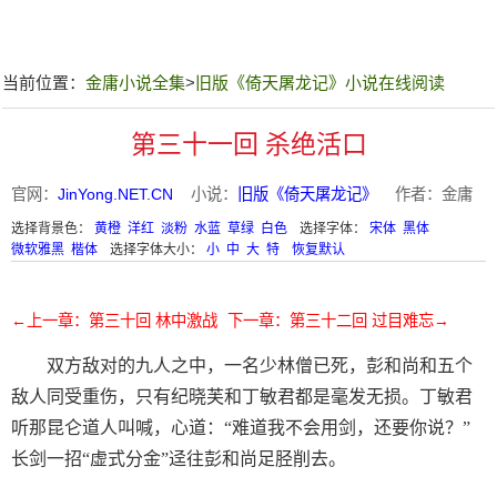
当前位置：
金庸小说全集
>
旧版《倚天屠龙记》小说在线阅读
第三十一回 杀绝活口
官网：
JinYong.NET.CN
小说：
旧版《倚天屠龙记》
作者：金庸
选择背景色：
黄橙
洋红
淡粉
水蓝
草绿
白色
选择字体：
宋体
黑体
微软雅黑
楷体
选择字体大小：
小
中
大
特
恢复默认
←上一章：第三十回 林中激战
下一章：第三十二回 过目难忘→
双方敌对的九人之中，一名少林僧已死，彭和尚和五个
敌人同受重伤，只有纪晓芙和丁敏君都是毫发无损。丁敏君
听那昆仑道人叫喊，心道：“难道我不会用剑，还要你说？”
长剑一招“虚式分金”迳往彭和尚足胫削去。