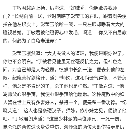
丁敏君蛾眉上扬，厉声道：“好贼秃，你胆敢辱我师
门？”长剑向前一送，登时刺瞎了彭莹玉的右眼，跟着剑尖便
指在他左眼皮上。彭莹玉哈哈一笑，一只左眼却睁着大大的
瞪视着她，丁敏君被他瞪得心中发毛，喝道：“你又不白眉教
的，何必为了白龟寿送命？”
彭莹玉凛然道：“大丈夫做人的道理，我便是跟你说了，
你也不会明白。”丁敏君见他虽无丝毫反抗之力，但神色之
间，对自己却是大为轻蔑，愤怒中长剑一送，便去刺他的左
眼。纪晓芙挥剑格开，道：“师姊，这和尚硬气得很，不管怎
样，他总是不肯说的了，杀了他也是枉然。”丁敏君道：“他
骂师父心狠手辣，我便心狠手辣给他瞧瞧。这种魔教中的妖
人留在世上只有多害好人，杀得一个，便是积一番功德。”纪
晓芙道：“这人也是条硬汉子，师姊，依小妹之见，便饶了他
吧。”丁敏君朗声道：“这里少林派的两位师兄，一死一伤，
昆仑派的两位道长身受重伤，海沙派的两位大哥伤得更是厉