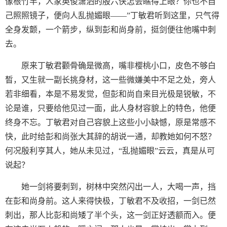
像根竹竿，人家英俊潇洒的殷六侠怎会瞧得上眼？你也不自
己照照镜子，便向人乱抛媚眼——”丁敏君听到这里，只气得
全身发颤，一个箭步，纵到彭和尚身前，挺剑便往他嘴中刺
去。
原来丁敏君颧骨确是微高，嘴非樱桃小口，皮色不够白
皙，又生就一副长挑身材，这一些微嫌美中不足之处，旁人
若非细看，本是不易发觉，但彭和尚自来目光极是锐敏，不
论是谁，只要给他见过一面，此人身材容貌上的特色，他便
终身不忘。丁敏君对自己容貌上这些小小缺憾，原是常感不
快，此时给彭和尚张大其辞的胡说一通，却教她如何不怒？
何况殷利亨其人，她从未见过，“乱抛媚眼”云云，真是从可
说起？
她一剑将要刺到，树林中突然闪出一人，大喝一声，挡
在彭和尚身前。这人来得快极，丁敏君不及收招，一剑已然
刺出，那人比彭和尚矮了半个头，这一剑正好透额而入。便