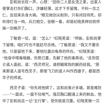
彭和尚长叹一声，心想：“因你二人是女流之辈，出家人
使掌击打你们胸口，涉嫌轻薄，这才下手留情，不料一念之
仁，反招来杀身大祸。”眼见她剑尖削到，只有闭目待死，却
听得叮当一响，兵刃相交，张眼一看，却是纪晓芙伸剑将师
姊一剑格开了。
丁敏君一怔，道：“怎么？”纪晓芙道：“师姊，彭和尚掌
下留情，咱们可也不能赶尽杀绝。”丁敏君道：“我又不要杀
他，只是留他下来，要他吐露白龟寿的所在。”纪晓芙道：
“他身中喂毒暗器，伤势已重，先解了他的毒再说。”走到昆
仑道人面前，道：“西灵师兄，请把蝎尾钩的解药给我。”原
来那道人道号西灵子，那使飞刀的道人叫作西捷子，都是西
华子的师弟。
西灵子道：“你先将他绑了，这和尚鬼计多端，甚是难防
——”一面说，一面不住喘气，强忍胸口翻涌上来的鲜血，他
中了彭和尚这一记“五行掌”，受伤极是沉重。纪晓芙微一沉