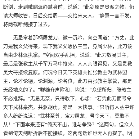
断剑，走到峨嵋派静慧身前，说道：“此剑原是贵派之物，仍
请大师收管，日后交给周——交给宋夫人。”静慧一言不发，
将两截断剑接了过去。
无忌拿着那柄屠龙刀，微一沉吟，向空闻道：“方丈，此
刀是我义父得来，现下我义父皈依三宝，身属少林，此刀该
当由少林派执掌。”空闻双手乱摇，说道：“此刀数易其主，
最后是张教主从千军万马中抢来，人人亲眼得见，又是贵教
吴大哥接续复原。何况今日天下英雄共推张教主为武林盟
主，论才论德，论渊源，论名位，此刀由张教主掌管，那是
天经地义的了。”群雄齐声附和，均说：“众望所归，张教主
不必推辞。”无忌无奈，只得收下，心想：“若凭此刀而号令
天下武林豪杰，共驱胡虏，亦是一大快事。”只听得人丛中许
多人纷纷说道：“武林至尊，宝刀屠龙，号令天下，莫敢不
从！”下面本来还有“倚天不出，谁与争锋？”这两句，但众人
看到倚天剑断折后不能接续，这两句话谁也无人再提了。明