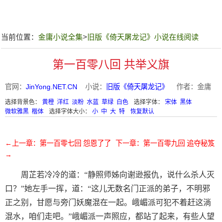
当前位置：
金庸小说全集
>
旧版《倚天屠龙记》小说在线阅读
第一百零八回 共举义旗
官网：
JinYong.NET.CN
小说：
旧版《倚天屠龙记》
作者：金庸
选择背景色：
黄橙
洋红
淡粉
水蓝
草绿
白色
选择字体：
宋体
黑体
微软雅黑
楷体
选择字体大小：
小
中
大
特
恢复默认
←上一章：第一百零七回 怨恩了了
下一章：第一百零九回 追夺秘笈
→
周芷若冷冷的道：“静照师姊向谢逊报仇，说什么杀人灭
口？”她左手一挥，道：“这儿无数名门正派的弟子，不明邪
正之别，甘愿与旁门妖魔混在一起。峨嵋派可犯不着赶这淌
混水，咱们走吧。”峨嵋派一声照应，都站了起来，有些人望