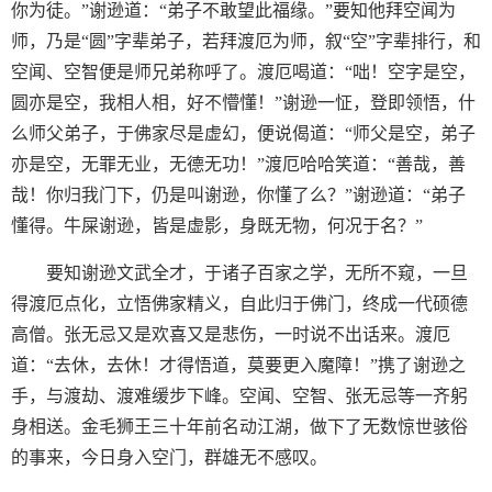
你为徒。”谢逊道：“弟子不敢望此福缘。”要知他拜空闻为
师，乃是“圆”字辈弟子，若拜渡厄为师，叙“空”字辈排行，和
空闻、空智便是师兄弟称呼了。渡厄喝道：“咄！空字是空，
圆亦是空，我相人相，好不懵懂！”谢逊一怔，登即领悟，什
么师父弟子，于佛家尽是虚幻，便说偈道：“师父是空，弟子
亦是空，无罪无业，无德无功！”渡厄哈哈笑道：“善哉，善
哉！你归我门下，仍是叫谢逊，你懂了么？”谢逊道：“弟子
懂得。牛屎谢逊，皆是虚影，身既无物，何况于名？”
要知谢逊文武全才，于诸子百家之学，无所不窥，一旦
得渡厄点化，立悟佛家精义，自此归于佛门，终成一代硕德
高僧。张无忌又是欢喜又是悲伤，一时说不出话来。渡厄
道：“去休，去休！才得悟道，莫要更入魔障！”携了谢逊之
手，与渡劫、渡难缓步下峰。空闻、空智、张无忌等一齐躬
身相送。金毛狮王三十年前名动江湖，做下了无数惊世骇俗
的事来，今日身入空门，群雄无不感叹。