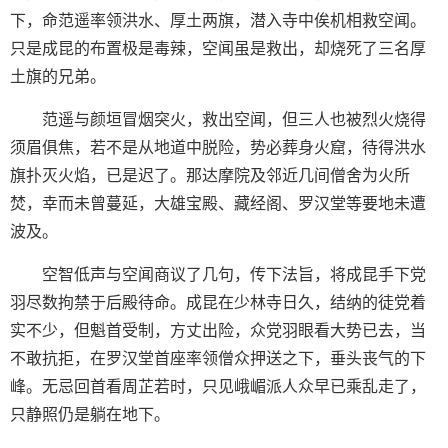
下，命范遥率领洪水、厚土两旗，潜入寺中俟机相救空闻。
只是成昆的布置极是毒辣，空闻虽是救出，却烧死了三名厚
土旗的兄弟。
范遥与颜垣冒烟突火，救出空闻，但三人也被烈火烧得
须眉俱焦，若不是从地道中脱险，势必葬身火窟，待得洪水
旗扑灭火焰，已是迟了。那达摩院及邻近几间僧舍为火所
焚，幸而未曾蔓延，大雄宝殿、藏经阁、罗汉堂等要地未遭
波及。
空智低声与空闻商议了几句，传下法旨，将成昆手下党
羽尽数拘禁于后殿待命。成昆在少林寺日久，结纳的徒党着
实不少，但魁首受制，方丈出险，众党羽眼看大势已去，当
不敢抗拒，在罗汉堂首座率领僧众押送之下，垂头丧气的下
峰。无忌回首看周芷若时，只见峨嵋派人众早已乘乱走了，
只静照仍是躺在地下。