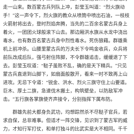
走一山来。数百蒙古兵列队上冲，彭莹玉叫道：“烈火旗动
手！”这一声令下，烈火旗的教众从喷筒中喷出石油，一枝枝
火箭射将出去，登时烈焰奔腾，当先的二百余名蒙古兵身上
着火，一团团火球般滚下山去。那边厢洪水旗从水龙中浇出
毒水，也有数百名蒙古兵身中烈性毒水。死伤狼藉。群雄乘
机上前冲杀。山腰里蒙古兵的万夫长下令鸣金收兵，众兵将
前队改成后队，强弓射住阵脚，不令群雄追击，缓缓退了下
去。彭莹玉叹道：“鞑子虽败不乱，确的是天下精兵。”只见
蒙古兵直退到山脚下，如扇面般散开，看来一时不致再上山
进攻。无忌下令道：“锐金、洪水、烈火三旗守住上山要道。
巨木、厚土二旗，急速伐木搬土，构筑壁垒，以防敌军冲
击。”五行旗各掌旗使齐声接令，分别指挥下属布防。
群雄先前大都身负武功，均想踪然杀不尽鞑子官兵，若
求自保，总非难事。但适才一阵交锋，见识到了蒙古军的威
力，才知行军打仗，和单打独斗的比武实是大不相同。千千