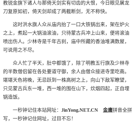
教锐金旗下诸人与那倚天剑实有切齿的大恨，今日眼见屠龙
刀复原如初，倚天剑却成了两截断剑，无不称快。
这时洪水旗人众从庙内抬了一口大铁锅出来，架在炉火
之上，煮起一大锅油滚油，只待蒙古兵冲上山来，便将滚油
喷出伤人。少林寺是千年古刹，庙中所藏的香油堆满数屋，
可说用之不尽。
众人忙了半天，肚中都饿了，除了明教五行旗及少林寺
的半数僧侣留在各处要道守御，余人由僧众接进寺里吃斋。
堪堪天色将晚，无忌跃到一株高树之上，向山下敌军瞭望，
只见蒙古兵东一堆，西一堆的围在山下，炊烟四起，正自埋
锅造饭。
一秒钟记住本站网址：
JinYong.NET.CN
金庸
拼音全拼
写，一秒钟记住网址，过目不忘！