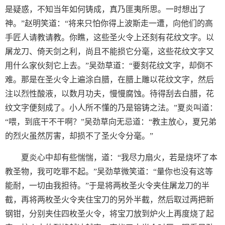
是疑惑，不知当年如何铸成，真乃匪夷所思。一时想出了
神。”赵明笑道：“将来只怕你得上波斯走一遭，向他们的高
手匠人请教请教。你瞧，这些圣火令上还刻有花纹文字。以
屠龙刀、倚天剑之利，尚且不能损它分毫，这些花纹文字又
用什么家伙刻它上去。”吴劲草道：“要刻花纹文字，却倒不
难。那是在圣火令上遍涂白腊，在腊上雕以花纹文字，然后
注以烈性酸液，以数月功夫，慢慢腐蚀。待得刮去白腊，花
纹文字便刻成了。小人所不懂的乃是镕铸之法。”夏炎叫道：
“喂，到底干不干啊？”吴劲草向无忌道：“教主放心，夏兄弟
的烈火虽然厉害，却损不了圣火令分毫。”
夏炎心中却有些惴惴，道：“我尽力扇火，若是烧坏了本
教圣物，我可吃罪不起。”吴劲草微笑道：“量你也没有这等
能耐，一切由我担待。”于是将两枚圣火令夹住屠龙刀的半
截，再将两枚圣火令夹住宝刀的另外半截，然后取过两把新
钢钳，分别夹住四枚圣火令，将宝刀放到炉火上再度烧了起