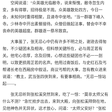
空闻说道：“众英雄光临敝寺，说来惭愧，敝寺忽生内
变，多有得罪，招待极是不周。众英雄散处四方，今日一
会，未知何时重得相聚，且请寺中坐地。”当一群雄下峰入
寺。少林寺中开出素餐接待。众僧侣做起法事，替会中不幸
丧命的英雄超度。群雄逐一祭吊致哀。
大事虽了，张无忌心中仍有许多不明之处，谢逊去得匆
匆，不少疑团未及相询，但料想关键所在，必与周芷若有
关。他宅心忠厚，念及旧情，心想这些疑团也不必一一剖
明，以致更损周芷若的名声。他用过斋饭后，与史红石及丐
帮诸长老在西厢房中叙话，商议丐帮的大事，忽有教众进来
说道：“教主，武当张四侠到来，有要事相商。”无忌一惊站
起——。
张无忌听到张松溪突然到来，吃了一惊：“莫非太师父有
什么不测？”急忙抢步出去，来到大殿，向张松溪拜倒在地，
见他神色并无异状，这才放心，问道：“太师父安好？”张松