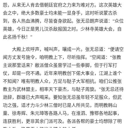
怨，从来无人肯去借朝廷官府之力来为难对方。这次英雄大
会之中，绝大多数豪士均未能一显身手，这时听说蒙古杀
到，各人热血沸腾，尽皆奋身欲起。张无忌朗声说道：“众位
英雄，今日正是男儿汉杀敌报国之时。少林寺英雄大会，自
此名扬千秋！”
大殿上欢呼声，喊叫声，嚷成一片。张无忌道：“便请空
闻方丈发号施令，咱明教上下，尽听指挥。”空闻道：“张教
主说那里话来？敝派僧众虽曾学过一些拳脚，但于行军打
仗，却是一窍不通。近年来明教创下偌大事业，江湖上谁个
不知闻？唯有明教人众，方足与鞑子大军相抗。咱们公推张
教主为武林盟主，相率天下豪杰，与鞑子周旋。”张无忌还待
逊辞，群雄已大声喝采。要知张无忌虽年轻不足服众，但武
功之强，适才力斗少林三僧时已是人所共见，而明教韩山
童、徐寿辉、朱元璋等各路人马，在淮泗、豫鄂各地起事，
连获胜利，更非其余门派可及。各派各帮的豪士均想除了明