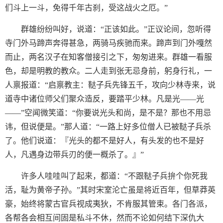
们斗上一斗，免得千年古刹，受这战火之厄。”
群雄纷纷叫好，说道：“正该如此。”正议论间，忽听得
寺门外马蹄声奔得甚急，两骑马疾驰而来。蹄声到门外嘎然
而止，两名汉子在知客僧接引之下，匆匆进来。群雄一看服
色，却是明教的教众。二人走到张无忌身前，躬身行礼，一
人禀报道：“启禀教主：鞑子兵先锋五千，攻向少林寺来，说
道寺中诸位师父们聚众造反，要踏平少林。凡是光——光
——”空闻微笑道：“你要说光头和尚，是不是？那也不用忌
讳，但说便是。”那人道：“一路上好多位僧人已被鞑子兵杀
了。他们说道：『光头的都不是好人，有头发的也不是好
人，凡遇身边带兵刃的便一概杀了。』”
许多人哇哇叫了起来，都道：“不跟鞑子兵拚个你死我
活，耻为黄帝子孙。”其时宋室沦亡虽是将近百年，但草莽英
豪，始终将蒙古官兵视成夷狄，不肯服其管束。各门各派，
各帮各会相互间固是私斗不休，然而不论如何结下深仇大