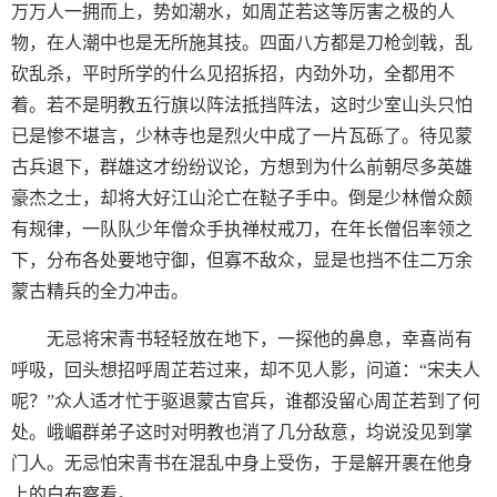
万万人一拥而上，势如潮水，如周芷若这等厉害之极的人
物，在人潮中也是无所施其技。四面八方都是刀枪剑戟，乱
砍乱杀，平时所学的什么见招拆招，内劲外功，全都用不
着。若不是明教五行旗以阵法抵挡阵法，这时少室山头只怕
已是惨不堪言，少林寺也是烈火中成了一片瓦砾了。待见蒙
古兵退下，群雄这才纷纷议论，方想到为什么前朝尽多英雄
豪杰之士，却将大好江山沦亡在鞑子手中。倒是少林僧众颇
有规律，一队队少年僧众手执禅杖戒刀，在年长僧侣率领之
下，分布各处要地守御，但寡不敌众，显是也挡不住二万余
蒙古精兵的全力冲击。
无忌将宋青书轻轻放在地下，一探他的鼻息，幸喜尚有
呼吸，回头想招呼周芷若过来，却不见人影，问道：“宋夫人
呢？”众人适才忙于驱退蒙古官兵，谁都没留心周芷若到了何
处。峨嵋群弟子这时对明教也消了几分敌意，均说没见到掌
门人。无忌怕宋青书在混乱中身上受伤，于是解开裹在他身
上的白布察看。