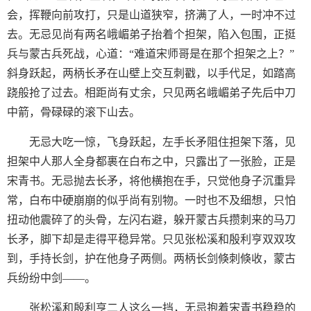
会，挥鞭向前攻打，只是山道狭窄，挤满了人，一时冲不过
去。无忌见尚有两名峨嵋弟子抬着个担架，陷入包围，正挺
兵与蒙古兵死战，心道：“难道宋师哥是在那个担架之上？”
斜身跃起，两柄长矛在山壁上交互刺戳，以手代足，如踏高
跷般抢了过去。相距尚有丈余，只见两名峨嵋弟子先后中刀
中箭，骨碌碌的滚下山去。
无忌大吃一惊，飞身跃起，左手长矛阻住担架下落，见
担架中人那人全身都裹在白布之中，只露出了一张脸，正是
宋青书。无忌抛去长矛，将他横抱在手，只觉他身子沉重异
常，白布中硬崩崩的似乎尚有别物。一时也不及细想，只怕
扭动他震碎了的头骨，左闪右避，躲开蒙古兵攒刺来的马刀
长矛，脚下却是走得平稳异常。只见张松溪和殷利亨双双攻
到，手持长剑，护在他身子两侧。两柄长剑倏刺倏收，蒙古
兵纷纷中剑——。
张松溪和殷利亨二人这么一挡，无忌抱着宋青书稳稳的