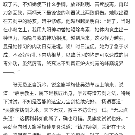
取了去。不知她使下什么手脚，放逐赵明、害死殷离，再以
刀剑互砍，两柄天下最锋锐的利器就此两败俱伤。她取出藏
在刀剑中的秘笈，暗中修练。他越想越是明白：“是了，当时
在小岛之上，我用九阳神功替她驱除毒素，她体内竟生出一
种怪力，隐隐与我的神功相抗，越到后来，这股怪力越强，
显是她修习的内功日有进境。唉！时日迫促，她为了急于求
成，不及好好扎下内功根基，以致所习的均是可以速成的阴
毒外功，虽然厉害，终究达不到真正炉火纯青的峰巅境界
——。”
张无忌正自沉吟，锐金旗掌旗使吴劲草走上前来，说
道：“启禀教主，属下是铁匠出身，学过铸造刀剑之法，待属
下试试，不知是否能将这宝刀宝剑接续完好。”杨逍喜道：
“吴旗使铸剑之术，天下无双，教主不妨命他一试。”无忌点
头道：“这柄利器如此断了，确也可惜。吴旗使试试也好。”
吴劲草向烈火旗掌旗使夏炎说道：“铸刀铸剑，关键在于火