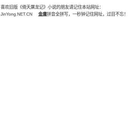
喜欢旧版《倚天屠龙记》小说的朋友请记住本站网址：
JinYong.NET.CN
金庸
拼音全拼写，一秒钟记住网址，过目不忘！