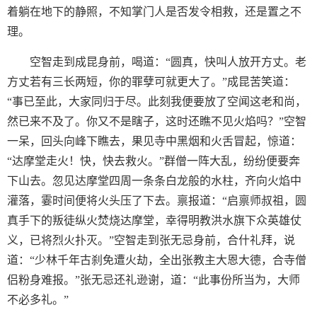
着躺在地下的静照，不知掌门人是否发令相救，还是置之不
理。
空智走到成昆身前，喝道：“圆真，快叫人放开方丈。老
方丈若有三长两短，你的罪孽可就更大了。”成昆苦笑道：
“事已至此，大家同归于尽。此刻我便要放了空闻这老和尚，
然已来不及了。你又不是瞎子，这时还瞧不见火焰吗？”空智
一呆，回头向峰下瞧去，果见寺中黑烟和火舌冒起，惊道：
“达摩堂走火！快，快去救火。”群僧一阵大乱，纷纷便要奔
下山去。忽见达摩堂四周一条条白龙般的水柱，齐向火焰中
灌落，霎时间便将火头压了下去。禀报道：“启禀师叔祖，圆
真手下的叛徒纵火焚烧达摩堂，幸得明教洪水旗下众英雄仗
义，已将烈火扑灭。”空智走到张无忌身前，合什礼拜，说
道：“少林千年古刹免遭火劫，全出张教主大恩大德，合寺僧
侣粉身难报。”张无忌还礼逊谢，道：“此事份所当为，大师
不必多礼。”