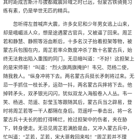
其时距成吉斯汗与拔都威震异域之时已远，但蒙古铁骑竟习
练有素，仍是举世无匹的精兵。
忽听得左首喊声大震，许多女尼和少年男女逃上山来，
却是峨嵋派人众，想是途遇蒙古官兵，又被逼了回来。周芷
若和静慧、静照等浴血断后，十多名汉子抬着担架等物，被
蒙古兵包围在内，周芷若率众数度冲杀了数十名蒙古兵，始
终无法救出陷入重围的同门，无忌暗叫道：“不好！这担架上
的是宋师哥！”叫道：“烈火旗两旗掩护！韦兄、范杨二使，
随我救人。”纵身冲将下去。两名蒙古兵挺长矛刺将过来。无
忌一手抓住一枝长矛，运劲一抖，两名蒙古兵摔将下去。他
掉转矛头，双矛银光闪闪，犹似双龙入海般卷入人丛。韦一
笑、杨逍、范遥、彭莹玉等跟随其后，蒙古兵当之辟易，登
时将周芷若等一干人都隔在身后。范遥呼一拳击出，将一名
蒙古兵十夫长的脸打得稀烂，抢过担架中的伤者，夹在胁
下，转身便走。无忌见周芷若满脸是血，又冲入蒙古兵中，
忙叫道：“芷若，芷若，宋大哥救回来啦！”周芷若并不理