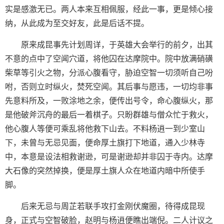
实是感激无已。两人本来互相佩服，经此一事，更是倾心接
纳，从此成为至交好友，此是后话不提。
原来成昆事先计划周详，于英雄大会举行的前夕，出其
不意的点中了空闻穴道，将他囚在达摩院中。院中放满硝磺
柴草等引火之物，分派心腹看守，胁迫空智一切须听自己吩
咐，否则立时纵火，焚死空闻。其后事与愿违，一切均非事
先意料所及，一败涂地之余，便传出号令，命心腹纵火，那
是他破斧沉舟的最后一着棋子。只盼群雄与僧众忙于救火，
他心腹人等便可乘乱将他救下山去。不料杨逍一到少室山
下，未曾与无忌见面，便命厚土旗打下地道，通入少林寺
中，本意是设法相救谢逊，可是谢逊却并非囚于寺内。达摩
大石像的突然掉换，便是厚土旗人众在地道内暗中所使手
脚。
后来无忌与周芷若联手攻打金刚伏魔圈，待得成昆现
身，正式与空智破脸，赵明与杨逍便瞧出端倪。二人计议之