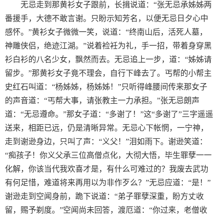
无忌走到那黄衫女子跟前，长揖说道：“张无忌承姊姊两
番援手，大德不敢言谢。只盼示知芳名，以便无忌日夕心中
感怀。”黄衫女子微微一笑，说道：“终南山后，活死人墓，
神雕侠侣，绝迹江湖。”说着裣衽为礼，手一招，带着身穿黑
衫白衫的八名少女，飘然而去。无忌追上一步，道：“姊姊请
留步。”那黄衫女子竟不理会，自行下峰去了。丐帮的小帮主
史红石叫道：“杨姊姊，杨姊姊！”只听得峰腰间传来那女子
的声音道：“丐帮大事，请张教主一力承担。”张无忌朗声
道：“无忌遵命。”那女子道：“多谢了！”这“多谢了”三字遥遥
送来，相距已远，仍是清晰异常。无忌心下帐惘，一宁神，
走到谢逊身边，只叫了声：“义父！”泪如雨下。谢逊笑道：
“痴孩子！你义父承三位高僧点化，大彻大悟，毕生罪孽一一
化解，你该当代我欢喜才是，有什么可难过的？我废去武功
有何足惜，难道将来再用以为非作歹么？”无忌应道：“是！”
谢逊走到空闻身前，跪下说道：“弟子罪孽深重，盼方丈收
留，赐予剃度。”空闻尚未回答，渡厄道：“你过来，老僧收