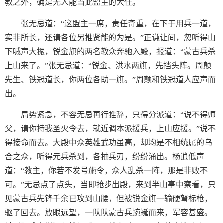
教之外，确是无人能当此盟主的大任。
张无忌道：“这盟主一席，责任奇重，在下于用兵一道，
实非所长，还请各位另推贤能的为是。”正谦让间，忽听得山
下喊声大振，锐金旗的两名教众奔驰入殿，报道：“蒙古兵杀
上山来了。”张无忌道：“锐金、洪水两旗，先挡头阵。周颠
先生、铁冠道长，你两位各助一旗。”周颠和铁冠道人应声而
出。
局势紧急，不容无忌再行推辞，只得分派道：“说不得师
父，请你持我圣火令去，就近调本派援兵，上山应援。”说不
得接命而去。大殿中众英雄武功虽高，却均是不相统属的乌
合之众，听得元兵杀到，各抽兵刃，纷纷涌出。杨逍低声
道：“教主，你若不发号施令，众人乱杀一阵，那是非败不
可。”无忌点了点头，当即抢步出殿，来到半山亭中察看，只
见蒙古兵先锋千余已攻到山腰，但被锐金旗一输硬弩标枪，
驱了回去。放眼远望，一队队蒙古兵蜿蜒而来，军容甚盛。