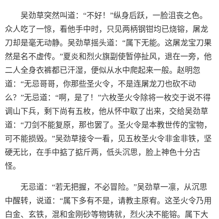
吴劲草突然叫道：“不好！”纵身后跃，一脸沮丧之色。
众人吃了一惊，看他手中时，只见两柄钢钳均已烧镕，屠龙
刀却是毫无动静。吴劲草摇头道：“属下无能。这屠龙宝刀果
然是名不虚传。”夏炎和烈火旗副使暂停扯风，退在一旁，他
二人全身衣裤都已汗湿，便似从水中爬起来一般。赵明忽
道：“无忌哥哥，你那些圣火令，不是连屠龙刀也砍不动
么？”无忌道：“啊，是了！”六枚圣火令除将一枚交于说不得
调山下兵，剩下尚有五枚，他从怀中取了出来，交给吴劲草
道：“刀剑不能复原，那也罢了。圣火令是本教世传的宝物，
可不能损毁。”吴劲草接令一看，见五枚圣火令非金非铁，坚
硬无比，在手中掂了掂斤两，低头沉思，脸上神色十分古
怪。
无忌道：“若无把握，不必冒险。”吴劲草一凛，从沉思
中醒转，说道：“属下多有不是，请教主原宥。这圣火令乃用
白金、玄铁，混和金刚砂等物铸就，烈火决不能镕。属下大