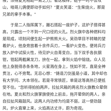
候，须得夏兄相助一臂之力。看这模样，鞑子一时不会攻
山，咱哥儿俩便即动手如何？”夏炎笑道：“生柴烧火，那是
兄弟的拿手本事。”
于是二人指挥属下，搬石搭起一座炉子，这炉子搭得甚
高，只露出一个不到一尺口径的火孔。烈火旗中各种燃料均
是现成，顷刻间便生起一炉熊熊大火。吴劲草目不转睛的望
着炉火，他身旁放着十余件兵刃，一看炉火变色，便将兵刃
放入炉中试探火性，待见炉火自青变白，当下双手各执钢
钳，钳起两截屠龙刀，拚在一起，拿到火焰中镕烧。众人见
他上身脱得赤条条地，火星溅在身上，恍如不觉，直是全神
贯注，心不旁鹜。无忌心想：“铸造刀剑虽是小道，其中却也
有大学问、大本领在。若是寻常铁匠，单是这等高热已便抵
受不住。”忽听得拍拍两声，拉扯风箱的两名烈火旗教众晕倒
在地。夏炎和烈火旗掌旗使抢上前去，拖开晕倒的两人，亲
自拉扯风箱鼓风。这两人内功修为均是不弱，这一使劲鼓
风，炉火直窜上来，火焰高达丈许，蔚为奇观。