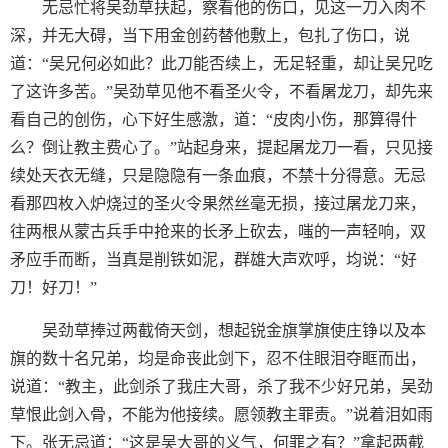
无忌忙将吴劲草扶起，察看他的伤口，见这一刀入肉不
深，并无大碍，当下用金创药替他敷上，包扎了伤口，说
道：“吴兄何必如此？此刀能否续上，无足轻重，却让吴兄吃
了这许多苦。”吴劲草见他不看圣火令，不看屠龙刀，却先来
看自己的创伤，心下好生感激，道：“皮肉小伤，那算得什
么？倒让教主费心了。”站起身来，提起屠龙刀一看，只见接
续处天衣无缝，只是隐隐有一条血痕，不禁十分得意。无忌
看那四枚入炉烧过的圣火令果然丝毫无损，接过屠龙刀来，
往两根从蒙古兵手中抢来的长矛上砍去，嗤的一声轻响，双
矛应手而断，当真是削铁如泥，群雄大声欢呼，均说：“好
刀！好刀！”
吴劲草捧过两截倚天剑，想起锐金旗掌旗使庄铮以及本
旗的数十名兄弟，均是命丧此剑下，忍不住眼泪夺眶而出，
说道：“教主，此剑杀了我庄大哥，杀了我不少好兄弟，吴劲
草恨此剑入骨，不能为他接续。愿领教主罪责。”说着泪如雨
下。张无忌道：“这是吴大哥的义气，何罪之有？”拿起两截