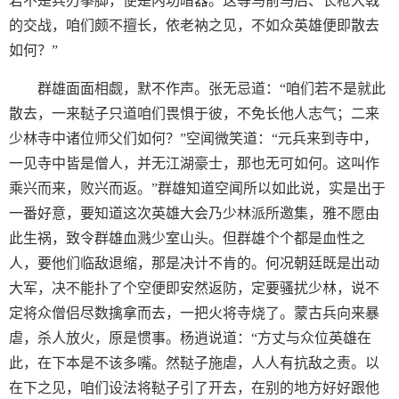
若不是兵刃拳脚，便是内功暗器。这等马前马后、长枪大戟
的交战，咱们颇不擅长，依老衲之见，不如众英雄便即散去
如何？”
群雄面面相觑，默不作声。张无忌道：“咱们若不是就此
散去，一来鞑子只道咱们畏惧于彼，不免长他人志气；二来
少林寺中诸位师父们如何？”空闻微笑道：“元兵来到寺中，
一见寺中皆是僧人，并无江湖豪士，那也无可如何。这叫作
乘兴而来，败兴而返。”群雄知道空闻所以如此说，实是出于
一番好意，要知道这次英雄大会乃少林派所邀集，雅不愿由
此生祸，致令群雄血溅少室山头。但群雄个个都是血性之
人，要他们临敌退缩，那是决计不肯的。何况朝廷既是出动
大军，决不能扑了个空便即安然返防，定要骚扰少林，说不
定将众僧侣尽数擒拿而去，一把火将寺烧了。蒙古兵向来暴
虐，杀人放火，原是惯事。杨逍说道：“方丈与众位英雄在
此，在下本是不该多嘴。然鞑子施虐，人人有抗敌之责。以
在下之见，咱们设法将鞑子引了开去，在别的地方好好跟他