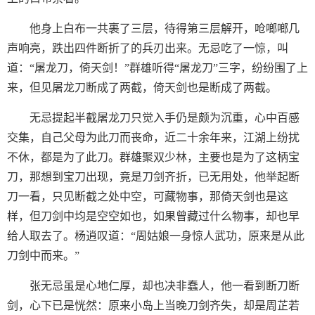
他身上白布一共裹了三层，待得第三层解开，呛啷啷几
声响亮，跌出四件断折了的兵刃出来。无忌吃了一惊，叫
道：“屠龙刀，倚天剑！”群雄听得“屠龙刀”三字，纷纷围了上
来，但见屠龙刀断成了两截，倚天剑也是断成了两截。
无忌提起半截屠龙刀只觉入手仍是颇为沉重，心中百感
交集，自己父母为此刀而丧命，近二十余年来，江湖上纷扰
不休，都是为了此刀。群雄聚双少林，主要也是为了这柄宝
刀，那想到宝刀出现，竟是刀剑齐折，已无用处，他举起断
刀一看，只见断截之处中空，可藏物事，那倚天剑也是这
样，但刀剑中均是空空如也，如果曾藏过什么物事，却也早
给人取去了。杨逍叹道：“周姑娘一身惊人武功，原来是从此
刀剑中而来。”
张无忌虽是心地仁厚，却也决非蠢人，他一看到断刀断
剑，心下已是恍然：原来小岛上当晚刀剑齐失，却是周芷若