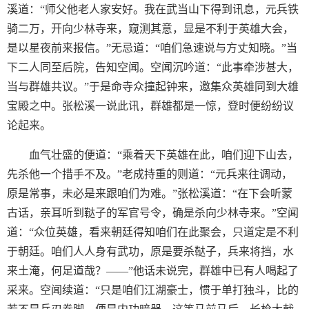
溪道：“师父他老人家安好。我在武当山下得到讯息，元兵铁
骑二万，开向少林寺来，窥测其意，显是不利于英雄大会，
是以星夜前来报信。”无忌道：“咱们急速说与方丈知晓。”当
下二人同至后院，告知空闻。空闻沉吟道：“此事牵涉甚大，
当与群雄共议。”于是命寺众撞起钟来，邀集众英雄同到大雄
宝殿之中。张松溪一说此讯，群雄都是一惊，登时便纷纷议
论起来。
血气壮盛的便道：“乘着天下英雄在此，咱们迎下山去，
先杀他一个措手不及。”老成持重的则道：“元兵来往调动，
原是常事，未必是来跟咱们为难。”张松溪道：“在下会听蒙
古话，亲耳听到鞑子的军官号令，确是杀向少林寺来。”空闻
道：“众位英雄，看来朝廷得知咱们在此聚会，只道定是不利
于朝廷。咱们人人身有武功，原是要杀鞑子，兵来将挡，水
来土淹，何足道哉？——”他话未说完，群雄中已有人喝起了
采来。空闻续道：“只是咱们江湖豪士，惯于单打独斗，比的