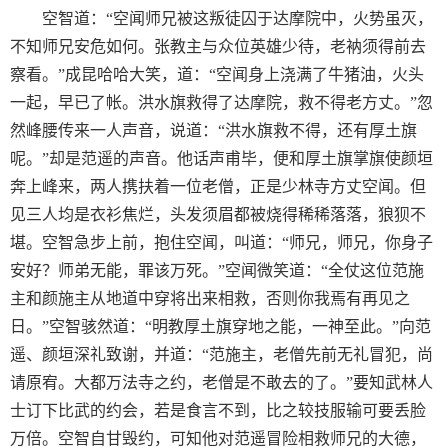
空智道：“空闻师兄被这叛徒囚于达摩院中，火势虽灭，
不知师兄安危如何。张教主与众位英雄少待，老衲须得前去
察看。”成昆哈哈大笑，道：“空闻身上浇满了牛猪油，火头
一起，早已了帐。洪水旗救得了达摩院，救不得老方丈。”忽
然峰腰传来一人声音，说道：“洪水旗救不得，还有厚土旗
呢。”却是范遥的声音。他话声甫毕，便和厚土旗掌旗使颜垣
奔上峰来，两人携扶着一位老僧，正是少林寺方丈空闻。但
见三人均是衣衫焦烂，头发须眉都被烧得稀稀落落，狼狈不
堪。空智急步上前，抱住空闻，叫道：“师兄，师兄，你身子
安好？师弟无能，罪该万死。”空闻微笑道：“全仗这位范施
主和颜施主从地道中穿将出来相救，否则你我焉有再见之
日。”空智骇然道：“明教厚土旗穿地之能，一神至此。”向范
遥、颜垣深礼致谢，并道：“范施主，老僧先前无礼冒犯，尚
请原宥。大都万法寺之约，老僧是不敢去的了。”要知武林人
士订下比武的约会，若是食言不到，比之较技服输可要丢脸
万倍。空智自甘毁约，可知他对范遥冒险相救师兄的大德，