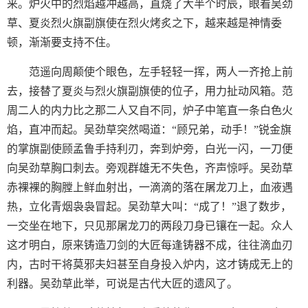
来。炉火中的烈焰越冲越高，直烧了大半个时辰，眼看吴劲
草、夏炎烈火旗副旗使在烈火烤炙之下，越来越是神情委
顿，渐渐要支持不住。
范遥向周颠使个眼色，左手轻轻一挥，两人一齐抢上前
去，接替了夏炎与烈火旗副旗使的位子，用力扯动风箱。范
周二人的内力比之那二人又自不同，炉子中笔直一条白色火
焰，直冲而起。吴劲草突然喝道：“顾兄弟，动手！”锐金旗
的掌旗副使顾孟鲁手持利刃，奔到炉旁，白光一闪，一刀便
向吴劲草胸口刺去。旁观群雄无不失色，齐声惊呼。吴劲草
赤裸裸的胸膛上鲜血射出，一滴滴的落在屠龙刀上，血液遇
热，立化青烟袅袅冒起。吴劲草大叫：“成了！”退了数步，
一交坐在地下，只见那屠龙刀的两段刀身已镶在一起。众人
这才明白，原来铸造刀剑的大匠每逢铸器不成，往往滴血刃
内，古时干将莫邪夫妇甚至自身投入炉内，这才铸成无上的
利器。吴劲草此举，可说是古代大匠的遗风了。