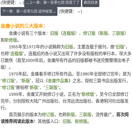
(快捷键：←)
←上一章：第一百零七回 怨恩了了
章回目录
(快捷键：→)
下一章：第一百零九回 追夺秘笈→
金庸小说的三大版本：
金庸小说有三个版本：
旧版
（
连载版
）、
修订版
（
新版
、
三联版
）
和
新修版
。
1955年至1972年的小说稿称为
旧版
，主要连载于报刊，故“
旧版
”，
也称“
连载版
”。连载后的各小说又出现了许多没有版权的单行本，现大多
已散佚（直至2000年后，金庸所有作品的旧版都被书迷完整整理出电子
版）。
1970年起，金庸着手修订所有作品，至1980年全部修订完毕；是为
“
修订版
”，“
新版
”，冠以《
金庸作品集
》之名，授权三联书店出版发行，
“
修订版
”故俗称“
新版
”、“
三联版
”。
1999年，金庸又开始修订小说，正名为“
新修版
”，至今已全部修订
完毕，分别授权大陆广州出版社、台湾远流出版社、香港明河社出版发
行。
首页展示的版本为
修订版
，也称
新版
，
三联版
，流传最广，
首次阅
读推荐阅读此版本
！其他版入口：
旧版
、
新修版
。