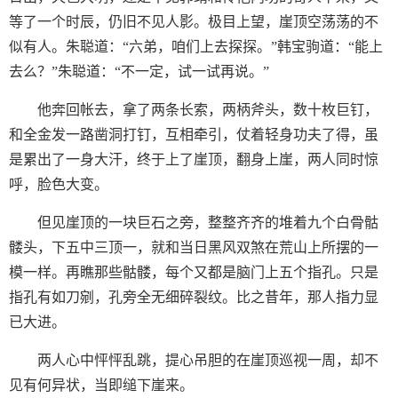
等了一个时辰，仍旧不见人影。极目上望，崖顶空荡荡的不
似有人。朱聪道：“六弟，咱们上去探探。”韩宝驹道：“能上
去么？”朱聪道：“不一定，试一试再说。”
他奔回帐去，拿了两条长索，两柄斧头，数十枚巨钉，
和全金发一路凿洞打钉，互相牵引，仗着轻身功夫了得，虽
是累出了一身大汗，终于上了崖顶，翻身上崖，两人同时惊
呼，脸色大变。
但见崖顶的一块巨石之旁，整整齐齐的堆着九个白骨骷
髅头，下五中三顶一，就和当日黑风双煞在荒山上所摆的一
模一样。再瞧那些骷髅，每个又都是脑门上五个指孔。只是
指孔有如刀剜，孔旁全无细碎裂纹。比之昔年，那人指力显
已大进。
两人心中怦怦乱跳，提心吊胆的在崖顶巡视一周，却不
见有何异状，当即缒下崖来。