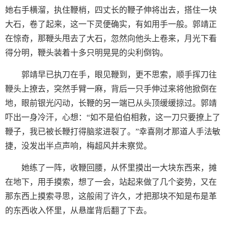
她右手横溜，执住鞭梢，四丈长的鞭子伸将出去，搭住一块
大石，卷了起来，这一下灵便确实，有如用手一般。郭靖正
在惊奇，那鞭头甩去了大石，忽然向他头上卷来，月光下看
得分明，鞭头装着十多只明晃晃的尖利倒钩。
郭靖早已执刀在手，眼见鞭到，更不思索，顺手挥刀往
鞭头上撩去，突然手臂一麻，背后一只手伸过来将他掀倒在
地，眼前银光闪动，长鞭的另一端已从头顶缓缓掠过。郭靖
吓出一身冷汗，心想：“如不是伯伯相救，这一刀只要撩上了
鞭子，我已被长鞭打得脑浆进裂了。”幸喜刚才那道人手法敏
捷，没发出半点声响，梅超风并未察觉。
她练了一阵，收鞭回腰，从怀里摸出一大块东西来，摊
在地下，用手摸索，想了一会，站起来做了几个姿势，又在
那东西上摸索寻思，这般闹了许久，才把那块不知是布是革
的东西收入怀里，从悬崖背后翻了下去。