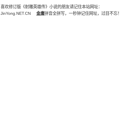
喜欢修订版《射雕英雄传》小说的朋友请记住本站网址：
JinYong.NET.CN
金庸
拼音全拼写，一秒钟记住网址，过目不忘！