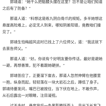
郭靖道：“她干么把骷髅头摆在这里？岂不是让咱们知道
之后有了防备？”
那道人道：“料想这是练九阴白骨爪的规矩。多半她想这
悬崖高险难上，必定无人到来，哪知阴差阳错，竟教咱们撞
见了。”
郭靖生怕梅超风这时已找上了六位师父，道：”我这就下
去禀告师父。”
那道人道：“好。你说有个好明友要你传话，最好是避她
一避，再想善策，犯不着跟她硬拼。”
郭靖答应了，正要溜下崖去，那道人忽然伸臂在他腰里
一抱，纵身而起，轻轻落在一块大岩石之后，蹲低了身子。
郭靖待要发问，嘴巴已被按住，当下伏在地上，不敢作声，
从石后露出一对眼睛，注目凝视。
过不多时，悬崖背后一条黑影腾跃而上，月光下长发飞