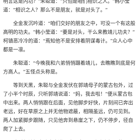
明言这是内功？”朱聪道：”只怕是咱们相识之人。”韩小莹
道：”相识之人？那么不是朋友，就是对头了。”
全金发沉吟道：“咱们交好的朋友之中，可没一个有这般
高明的功夫。”韩小莹道：“要是对头，干么来教靖儿功夫？”
柯镇恶冷冷的道：“焉知他不是安排着阴谋毒计。”众人心中
都是一凛。
朱聪道：“今晚我和六弟悄悄蹑着靖儿，去瞧瞧到底是何
方高人。”五怪点头称是。
等到天黑，朱聪与全金发伏在郭靖母子的蒙古包外，过
了小半个时辰，只听郭靖说道：“妈，我去啦！”便从蒙古包
中出来。两人悄悄跟在后面，见他脚步好快，片刻间已奔出
老远，好在草原之上并无他物遮蔽，相隔虽远，仍可见到。
两人加紧脚步跟随，只见他奔到悬崖之下，仍不停步，径自
爬了上去。