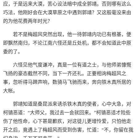
应，于是远来大漠，苦心设法暗中成全郭靖。否则哪有这么
巧法，他刚好会在大漠草原之中遇到郭靖？又这般毫没来由
的为他花费两年时光？
若不是梅超风突然出现，他一待郭靖内功已有根基，便
即飘然南归，不论江南六怪还是丘处机，都不会知道此中原
委的了。
六怪见他气度谦冲，真是一位有道之士，与他师弟慷慨
飞扬的豪态截然不同，当下一齐还礼。正要相询梅超风之
事，忽听得马蹄声响，数骑马飞驰而来，奔向铁木真所居的
大帐。
郭靖知道是桑昆派来诱杀铁木真的使者，心中大急，对
柯镇恶道：“大师父，我过去一会就回来。”柯镇恶适才险些
伤了他性命，心下甚是歉疚，对这徒儿更增怜爱，只怕他走
开之后，竟遇上了梅超风而受到伤害，忙道：“不，你留在我