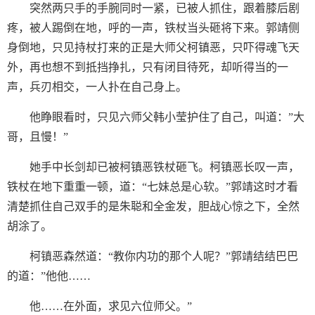
突然两只手的手腕同时一紧，已被人抓住，跟着膝后剧
疼，被人踢倒在地，呼的一声，铁杖当头砸将下来。郭靖侧
身倒地，只见持杖打来的正是大师父柯镇恶，只吓得魂飞天
外，再也想不到抵挡挣扎，只有闭目待死，却听得当的一
声，兵刃相交，一人扑在自己身上。
他睁眼看时，只见六师父韩小莹护住了自己，叫道：”大
哥，且慢！”
她手中长剑却已被柯镇恶铁杖砸飞。柯镇恶长叹一声，
铁杖在地下重重一顿，道：“七妹总是心软。”郭靖这时才看
清楚抓住自己双手的是朱聪和全金发，胆战心惊之下，全然
胡涂了。
柯镇恶森然道：“教你内功的那个人呢？”郭靖结结巴巴
的道：”他他……
他……在外面，求见六位师父。”