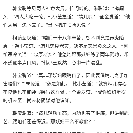
韩宝驹等见两人神色大异，忙问端的。朱聪道：“梅超
风！”四人大吃一惊，韩小莹急道：“靖儿呢？”全金发道：“他
们从另一边下去了。”当下把崖顶所见说了。
柯镇恶叹道：“咱们一十八年辛苦，想不到竟是养虎贻
患。”韩小莹道：“靖儿忠厚老实，决不是忘恩负义之人。”柯
镇恶冷笑道：“忠厚老实？他怎地跟那妖妇练了两年武功，却
不透露半点口风。”韩小莹默然，心中一片混乱。
韩宝驹道：“莫非那妖妇眼睛盲了，因此要借靖儿之手加
害咱们？”’朱聪道：“必是如此。”韩小莹道：“就算靖儿存心
不良他也不能装假装得这样像。”全金发道：“或许妖妇觉得
时机未至，尚未将阴谋对他说知。”
韩宝驹道：“靖儿轻功虽高，内功也有了根底，但讲到武
艺，跟咱们还差得远。那妖妇干么不教他？”