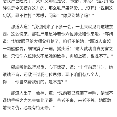
想铁尸已经死了，大师父却总是说：‘未必，未必！’这九个骷
髅头是今天摆在这儿的，那么铁尸果然没……没死！“说到这
句活，忍不住打个寒噤，问道：”你见到她了吗？”
那道人道：”我也刚来了不多一会，一上来就见到这堆东
西。这么说来，那铁尸定是冲着你六位师父和你来啦。”郭靖
道：“她双眼已给大师父打瞎了，咱们不怕她。”那道人拿起
一颗骷髅骨，细细摸了一遍，摇头道：“这人武功当真厉害之
极，只怕你六位师父不是她的敌手，再加上我，也胜不了。”
郭靖听他说得郑重，心下惊疑，道：“十年前恶斗时，她
眼睛不盲，还敌不过我七位恩师，现下咱们有八个人。
你……你当然帮我们的，是不是？”
那道人出了一会神，道：“先前我已琢磨了半晌，猜想不
透她手指之力怎会如此了得。善者不来，来者不善。她既敢
前来寻仇，必是有恃无恐。”