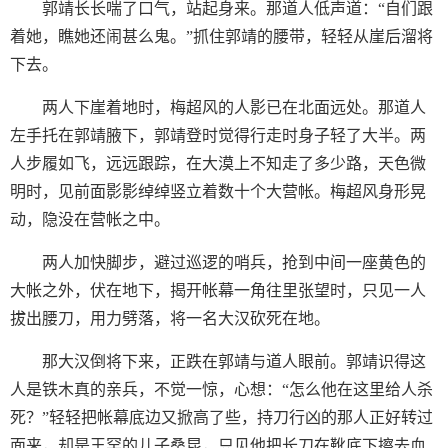
郭靖长长喘了口气，站起身来。那道人低声道：“自们跟
着她，瞧她还闹甚么鬼。”抓住郭靖的腰带，轻轻从崖后溜将
下去。
两人下崖着地时，梅超风的人影已在北面远处。那道人
左手托在郭靖腋下，郭靖登时觉得行走时身子轻了大半。两
人步履如飞，远远跟踪，在大漠上不知走了多少路，天色微
明时，见前面影影绰绰竖立着数十个大营帐。梅超风身形晃
动，隐没在营帐之中。
两人加快脚步，避过巡逻的哨兵，抢到中间一座黄色的
大帐之外，伏在地下，揭开帐幕一角往里张望时，只见一人
拔出腰刀，用力劈落，将一名大汉砍死在地。
那大汉倒将下来，正跌在郭靖与道人眼前。郭靖识得这
人是铁木真的亲兵，不觉一惊，心想：“怎么他在这里给人杀
死？”轻轻把帐幕底边又掀高了些，持刀行凶的那人正好转过
面来，却是王罕的儿子桑昆，只见他把长刀在靴底下擦去血