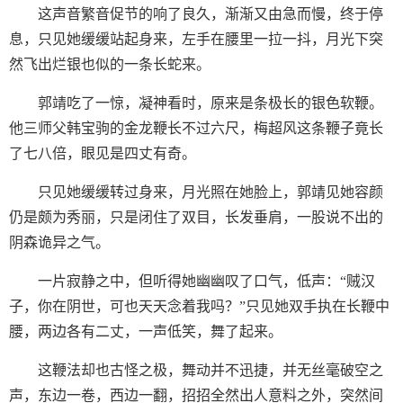
这声音繁音促节的响了良久，渐渐又由急而慢，终于停
息，只见她缓缓站起身来，左手在腰里一拉一抖，月光下突
然飞出烂银也似的一条长蛇来。
郭靖吃了一惊，凝神看时，原来是条极长的银色软鞭。
他三师父韩宝驹的金龙鞭长不过六尺，梅超风这条鞭子竟长
了七八倍，眼见是四丈有奇。
只见她缓缓转过身来，月光照在她脸上，郭靖见她容颜
仍是颇为秀丽，只是闭住了双目，长发垂肩，一股说不出的
阴森诡异之气。
一片寂静之中，但听得她幽幽叹了口气，低声：“贼汉
子，你在阴世，可也天天念着我吗？”只见她双手执在长鞭中
腰，两边各有二丈，一声低笑，舞了起来。
这鞭法却也古怪之极，舞动并不迅捷，并无丝毫破空之
声，东边一卷，西边一翻，招招全然出人意料之外，突然间