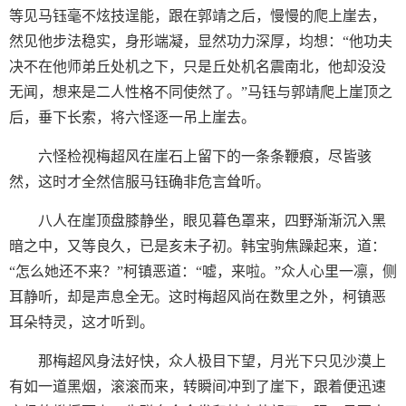
等见马钰毫不炫技逞能，跟在郭靖之后，慢慢的爬上崖去，
然见他步法稳实，身形端凝，显然功力深厚，均想：“他功夫
决不在他师弟丘处机之下，只是丘处机名震南北，他却没没
无闻，想来是二人性格不同使然了。”马钰与郭靖爬上崖顶之
后，垂下长索，将六怪逐一吊上崖去。
六怪检视梅超风在崖石上留下的一条条鞭痕，尽皆骇
然，这时才全然信服马钰确非危言耸听。
八人在崖顶盘膝静坐，眼见暮色罩来，四野渐渐沉入黑
暗之中，又等良久，已是亥未子初。韩宝驹焦躁起来，道：
“怎么她还不来？”柯镇恶道：“嘘，来啦。”众人心里一凛，侧
耳静听，却是声息全无。这时梅超风尚在数里之外，柯镇恶
耳朵特灵，这才听到。
那梅超风身法好快，众人极目下望，月光下只见沙漠上
有如一道黑烟，滚滚而来，转瞬间冲到了崖下，跟着便迅速