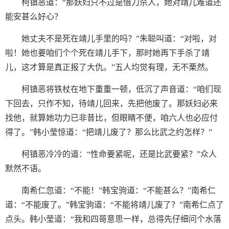
柯镇恶道：“那妖妇只不过是借刀杀人，她对靖儿难道还
能安甚么好心？
她丈夫不是死在靖儿手里的吗？”朱聪叫道：“对啦，对
啦！她也要咱们个个死在靖儿手下，那时她再下手杀了靖
儿，这才算是真正报了大仇。”五人均觉有理，无不栗然。
柯镇恶将铁杖在地下重重一顿，低沉了声音道：“咱们现
下回去，只作不知，待靖儿回来，先把他废了。那妖妇必来
找他，就算她功力已非昔比，但眼睛不便，咱六人也必应付
得了。”韩小莹惊道：“把靖儿废了？那么比武之约怎样？”
柯镇恶冷冷的道：“性命要紧呢，还是比武要紧？”众人
默然不语。
南希仁忽道：“不能！”韩宝驹道：“不能甚么？”南希仁
道：“不能废了。”韩宝驹道：“不能将靖儿废了？”南希仁点了
点头。韩小莹道：“我和四哥意思一样，总得先仔细问个水落