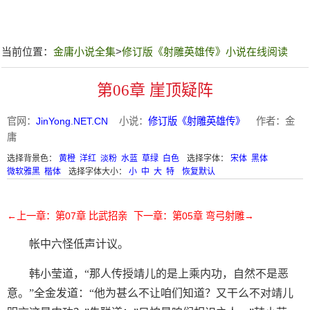
当前位置：
金庸小说全集
>
修订版《射雕英雄传》小说在线阅读
第06章 崖顶疑阵
官网：
JinYong.NET.CN
小说：
修订版《射雕英雄传》
作者：金
庸
选择背景色：
黄橙
洋红
淡粉
水蓝
草绿
白色
选择字体：
宋体
黑体
微软雅黑
楷体
选择字体大小：
小
中
大
特
恢复默认
←上一章：第07章 比武招亲
下一章：第05章 弯弓射雕→
帐中六怪低声计议。
韩小莹道，“那人传授靖儿的是上乘内功，自然不是恶
意。”全金发道：“他为甚么不让咱们知道？又干么不对靖儿