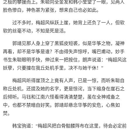
之极的攀援而上。朱聪向全金发和韩小莹望了一眼，见两人
脸色惨白，神色甚为紧张，想来自己也必如此。
过不多时，梅超风纵跃上崖，她背上还负了一人，但软
软的丝毫不动，不知是死是活。
郭靖见那人身上穿了黑狐皮短裘，似是华筝之物，凝神
再看，却不是华筝是谁？不由得失声惊呼，嘴巴甫动，妙手
书生朱聪眼明手快，伸过来一把按住，朗声说道：“梅超风这
妖孽，只要撞在我丘处机手里，决不与她干休！”
梅超风听得崖顶之上竟有人声，已是一惊，而听朱聪自
称丘处机，还提及她的名字，更是惊诧，当下缩身在崖石之
后倾听。马钰和江南六怪看得清清楚楚，虽在全神戒备之
中，也都不禁暗自好笑。郭靖却悬念华筝的安危，心焦如
焚。
韩宝驹道：“梅超风把白骨骷髅阵布在这里，待会必定前