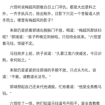
六怪听说梅超风胆敢白日上门寻仇，都是大出意料之
外，一齐手执兵刃，抢出帐外，日影下只见一个苍髻道人拱
手而立，哪里有梅超风的影子？
朱聪仍是抓着郭靖右腕脉门不放，喝道：“梅超风那妖妇
呢？”郭靖道：“弟子昨晚见到她啦，只怕待会就来。”六怪望
着马钰，惊疑不定。
马钰抢步上前，拱子说道：”久慕江南六侠威名，今日识
荆，幸何如之。”
朱聪仍是紧紧抓住郭靖的手腕不放，只点头为礼，说
道：“不敢，请教道长法号。”
郭靖想起自己还未代他通报，忙抢着道：“他是全真教马
钰。”
六怪吃了一惊，他们知道马钰道号丹阳子，是全真教教