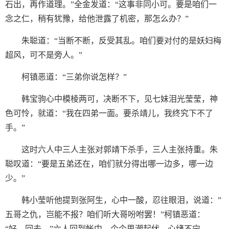
石出，再作道理。”全金发道：“这事非同小可。要是咱们一
念之仁，稍有犹豫，给他泄露了机密，那怎么办？”
朱聪道：“当断不断，反受其乱。咱们要对付的是妖妇梅
超风，可不是旁人。”
柯镇恶道：“三弟你说怎样？”
韩宝驹心中模棱两可，决断不下，见七妹泪光莹莹，神
色可怜，就道：“我在四弟一面。要杀靖儿，我终究下不了
手。”
这时六人中三人主张对郭靖下杀手，三人主张持重。朱
聪叹道：“要是五弟还在，咱们就分得出哪一边多，哪一边
少。”
韩小莹听他提到张阿生，心中一酸，忍往眼泪，说道：”
五哥之仇，岂能不报？咱们听大哥吩咐罢！”柯镇恶道：
“好，回去。”六人回到帐中，个个思潮起伏，心绪不宁。