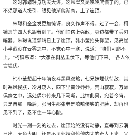
这时郭靖轻身功夫大进，这悬崖又是晚晚爬惯了的，已
不须那道人援引，眼见他渐爬渐高，上了崖顶。
朱聪和全金发更加惊讶，良久作声不得。过了一会，柯
镇恶等四人也跟着到了。他们怕遇上强敌，身边都带了兵刃
暗器。朱聪说道郭靖已上了崖顶，韩小莹抬头仰望，见高崖
小半截没在云雾之中，不觉心中一寒，说道：“咱们可爬不
上。”柯镇恶道：“大家在树丛里伏下，等他们下来。”各人依
言埋伏。
韩小莹想起十年前夜斗黑风双煞，七兄妹埋伏待敌，其
时寒风侵肤，冷月窥人，四下里黄沙莽莽，荒山寂寂，万籁
俱静之中，远处偶尔传来几下马嘶，此情此景，宛若今宵，
只是自那一晚后，张阿生那张老是嘻嘻傻笑的肥脸，却再也
见不到了，忍不住一阵心酸。
时光一刻一刻的过去，崖顶始终没有动静，直等到云消
日出，天色大明，还是不见郭靖和传他内功的奇人下来，又