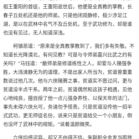
祖王重阳的首徒，王重阳逝世后，他便是全真教的掌教，长
春子丘处机还是他的师弟。只是他闭观静修，极少涉足江
湖，是以在武林中名气不及丘处机，至于武功修为，却是谁
也没有见过，无人知道深浅。
柯镇恶道：“原来是全真教掌教到了，我们多有失敬。不
知道长光降漠北，有何见教？可是与令师弟嘉兴比武之约有
关吗？”马钰道：“敝师弟是修道练性之人，却爱与人赌强争
胜，大违清静无为的道理，不是出家人所当为，贫道曾重重
数说过他几次。他与六侠赌赛之事，贫道实不愿过问，更与
贫道没半点干系。两年之前，贫道偶然和这孩子相遇，见他
心地纯良，擅自授了他一点儿强身养性、以保天年的法门，
事先未得六侠允可，务请勿予怪责。只是贫道没传他一招半
式武功，更无师徒名份，说来只是贫道结交一个小朋友，倒
也没坏了武林中的规矩。”说着温颜微笑。
六侠均感诧异，却又不由得不信。朱聪和全金发当即放