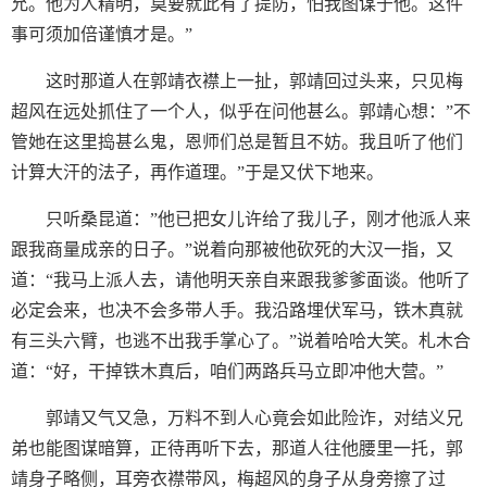
允。他为人精明，莫要就此有了提防，怕我图谋于他。这件
事可须加倍谨慎才是。”
这时那道人在郭靖衣襟上一扯，郭靖回过头来，只见梅
超风在远处抓住了一个人，似乎在问他甚么。郭靖心想：”不
管她在这里捣甚么鬼，恩师们总是暂且不妨。我且听了他们
计算大汗的法子，再作道理。”于是又伏下地来。
只听桑昆道：”他已把女儿许给了我儿子，刚才他派人来
跟我商量成亲的日子。”说着向那被他砍死的大汉一指，又
道：“我马上派人去，请他明天亲自来跟我爹爹面谈。他听了
必定会来，也决不会多带人手。我沿路埋伏军马，铁木真就
有三头六臂，也逃不出我手掌心了。”说着哈哈大笑。札木合
道：“好，干掉铁木真后，咱们两路兵马立即冲他大营。”
郭靖又气又急，万料不到人心竟会如此险诈，对结义兄
弟也能图谋暗算，正待再听下去，那道人往他腰里一托，郭
靖身子略侧，耳旁衣襟带风，梅超风的身子从身旁擦了过