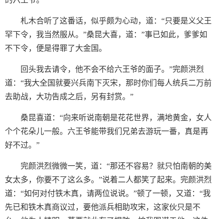
札木合听了这番话，似乎颇为心动，道：“只要是义父王
罕下令，我当然服从。”桑昆大喜，道：”事已如此，爹爹如
不下令，便是得罪了大金国。
回头我去请令，他不会不给六王爷的面子。”完颜洪烈
道：“我大全国就要兴兵南下灭宋，那时你们每人统兵二万前
去助战，大功告成之后，另有封赏。”
桑昆喜道：“向来听说南朝是花花世界，满地黄金，女人
个个花朵儿一般。六王爷能带我们兄弟去游玩一番，真是再
好不过。”
完颜洪烈微微一笑，道：“那还不容易？就只怕南朝的美
女太多，你要不了这么多。”说着二人都笑了起来。完颜洪烈
道：“如何对付铁木真，请两位说说。”顿了一顿，又道：“我
先已和铁木真商议过，要他派兵相助攻宋，这家伙只是不