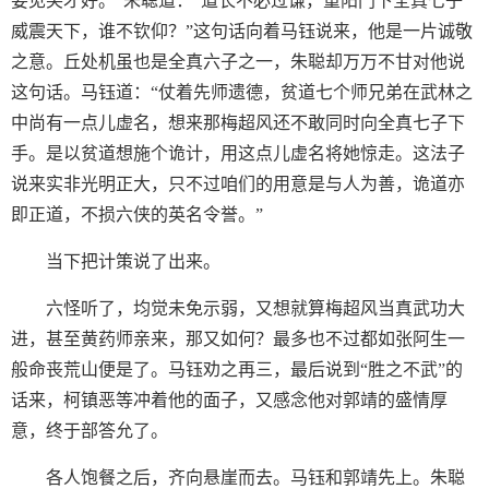
要见笑才好。”朱聪道：“道长不必过谦，重阳门下全真七子
威震天下，谁不钦仰？”这句话向着马钰说来，他是一片诚敬
之意。丘处机虽也是全真六子之一，朱聪却万万不甘对他说
这句话。马钰道：“仗着先师遗德，贫道七个师兄弟在武林之
中尚有一点儿虚名，想来那梅超风还不敢同时向全真七子下
手。是以贫道想施个诡计，用这点儿虚名将她惊走。这法子
说来实非光明正大，只不过咱们的用意是与人为善，诡道亦
即正道，不损六侠的英名令誉。”
当下把计策说了出来。
六怪听了，均觉未免示弱，又想就算梅超风当真武功大
进，甚至黄药师亲来，那又如何？最多也不过都如张阿生一
般命丧荒山便是了。马钰劝之再三，最后说到“胜之不武”的
话来，柯镇恶等冲着他的面子，又感念他对郭靖的盛情厚
意，终于部答允了。
各人饱餐之后，齐向悬崖而去。马钰和郭靖先上。朱聪