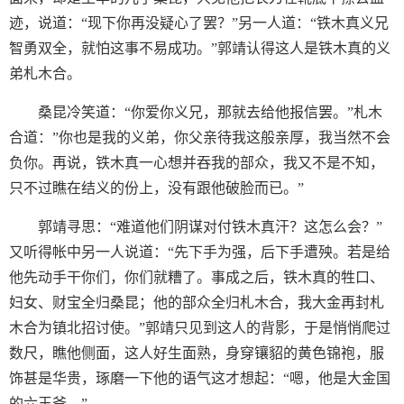
迹，说道：“现下你再没疑心了罢？”另一人道：“铁木真义兄
智勇双全，就怕这事不易成功。”郭靖认得这人是铁木真的义
弟札木合。
桑昆冷笑道：“你爱你义兄，那就去给他报信罢。”札木
合道：”你也是我的义弟，你父亲待我这般亲厚，我当然不会
负你。再说，铁木真一心想并吞我的部众，我又不是不知，
只不过瞧在结义的份上，没有跟他破脸而已。”
郭靖寻思：“难道他们阴谋对付铁木真汗？这怎么会？”
又听得帐中另一人说道：“先下手为强，后下手遭殃。若是给
他先动手干你们，你们就糟了。事成之后，铁木真的牲口、
妇女、财宝全归桑昆；他的部众全归札木合，我大金再封札
木合为镇北招讨使。”郭靖只见到这人的背影，于是悄悄爬过
数尺，瞧他侧面，这人好生面熟，身穿镶貂的黄色锦袍，服
饰甚是华贵，琢磨一下他的语气这才想起：“嗯，他是大金国
的六王爷。”