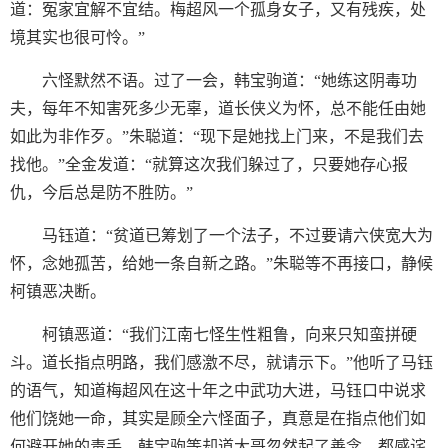
道：冤家宜解不宜结。梅超风一个孤身女子，又有残疾，处
境其实也很可怜。”
六怪默然不语。过了一会，韩宝驹道：“她练这阴毒功
夫，每年不知害死多少无辜，道长侠义为怀，总不能任由她
如此为非作歹。”朱聪道：“现下是她找上门来，不是我们去
找他。”全金发道：“就算这次我们躲过了，只要她存心报
仇，今后总是防不胜防。”
马钰道：“贫道已筹划了一个法子，不过要请六侠宽大为
怀，念她孤苦，给她一条自新之路。”朱聪等不再接口，静候
柯镇恶决断。
柯镇恶道：“我们江南七怪生性粗鲁，向来只知蛮拼硬
斗。道长指点明路，我们感激不尽，就请示下。”他听了马钰
的语气，知道梅超风在这十年之中武功大进，马钰口中说求
他们饶她一命，其实是顾全六怪面子，真意是在指点他们如
何避开她的毒手。韩宝驹等却道大哥忽然起了善念，都感诧