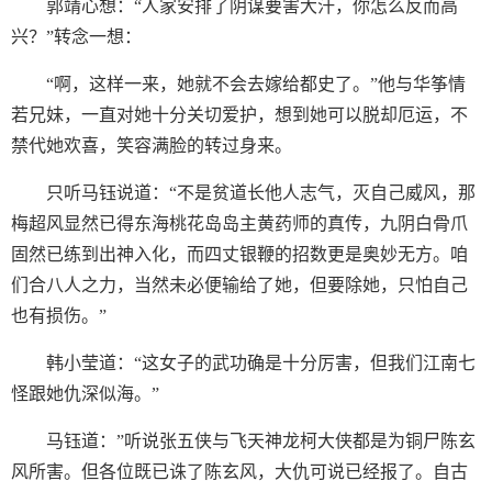
郭靖心想：“人家安排了阴谋要害大汗，你怎么反而高
兴？”转念一想：
“啊，这样一来，她就不会去嫁给都史了。”他与华筝情
若兄妹，一直对她十分关切爱护，想到她可以脱却厄运，不
禁代她欢喜，笑容满脸的转过身来。
只听马钰说道：“不是贫道长他人志气，灭自己威风，那
梅超风显然已得东海桃花岛岛主黄药师的真传，九阴白骨爪
固然已练到出神入化，而四丈银鞭的招数更是奥妙无方。咱
们合八人之力，当然未必便输给了她，但要除她，只怕自己
也有损伤。”
韩小莹道：“这女子的武功确是十分厉害，但我们江南七
怪跟她仇深似海。”
马钰道：”听说张五侠与飞天神龙柯大侠都是为铜尸陈玄
风所害。但各位既已诛了陈玄风，大仇可说已经报了。自古