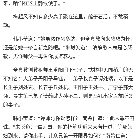
来，咱们在这里静候便了。”
梅超风不知有多少高手聚在这里，缩于石后，不敢稍
动。
韩小莹道：“她虽然作恶多端，但全真教向来慈悲为怀，
还是给她一条自新之路吧。”朱聪笑道：“清静散人总是心肠
软，无怪师父一再说你成道容易。”
全真教创教祖师王重阳门下七子，武林中见闻稍广的无
不知名：大弟子丹阳子马钰，二弟子长真子谭处端，以下是
长生子刘处玄、长春子丘处机、王阳子王处一、广宁子郝大
通，最末第七弟子清静散人孙不二，则是马钰出家以前所娶
的妻子。
韩小莹道：“谭师哥你说怎样？”南希仁道：“此人罪不容
诛。”朱聪道：“谭师哥，你的指笔功近来大有精进，等那妖
妇到来，请你出手，让众兄弟一开眼界如何？”南希仁道：