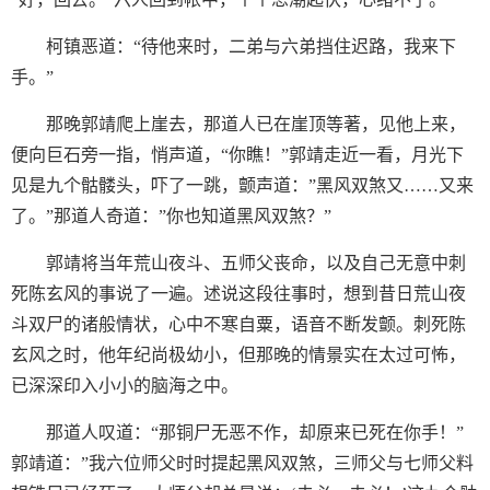
柯镇恶道：“待他来时，二弟与六弟挡住迟路，我来下
手。”
那晚郭靖爬上崖去，那道人已在崖顶等著，见他上来，
便向巨石旁一指，悄声道，“你瞧！”郭靖走近一看，月光下
见是九个骷髅头，吓了一跳，颤声道：”黑风双煞又……又来
了。”那道人奇道：”你也知道黑风双煞？”
郭靖将当年荒山夜斗、五师父丧命，以及自己无意中刺
死陈玄风的事说了一遍。述说这段往事时，想到昔日荒山夜
斗双尸的诸般情状，心中不寒自粟，语音不断发颤。刺死陈
玄风之时，他年纪尚极幼小，但那晚的情景实在太过可怖，
已深深印入小小的脑海之中。
那道人叹道：“那铜尸无恶不作，却原来已死在你手！”
郭靖道：”我六位师父时时提起黑风双煞，三师父与七师父料