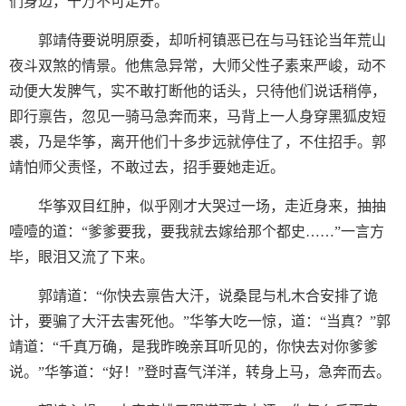
们身边，千万不可走开。”
郭靖侍要说明原委，却听柯镇恶已在与马钰论当年荒山
夜斗双煞的情景。他焦急异常，大师父性子素来严峻，动不
动便大发脾气，实不敢打断他的话头，只待他们说话稍停，
即行禀告，忽见一骑马急奔而来，马背上一人身穿黑狐皮短
裘，乃是华筝，离开他们十多步远就停住了，不住招手。郭
靖怕师父责怪，不敢过去，招手要她走近。
华筝双目红肿，似乎刚才大哭过一场，走近身来，抽抽
噎噎的道：“爹爹要我，要我就去嫁给那个都史……”一言方
毕，眼泪又流了下来。
郭靖道：“你快去禀告大汗，说桑昆与札木合安排了诡
计，要骗了大汗去害死他。”华筝大吃一惊，道：“当真？”郭
靖道：“千真万确，是我昨晚亲耳听见的，你快去对你爹爹
说。”华筝道：“好！”登时喜气洋洋，转身上马，急奔而去。