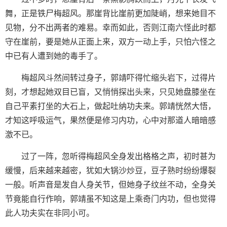
舞，正是铁尸梅超风。那崖背比崖前更加陡峭，想来她目不
见物，分不出两者的难易。幸而如此，否则江南六怪此时都
守在崖前，要是她从正面上来，双方一动上手，只怕六怪之
中已有人遭到她的毒手了。
梅超风斗然间转过身子，郭靖吓得忙缩头岩下，过得片
刻，才想起她双目已盲，又悄悄探出头来，只见她盘膝坐在
自己平素打坐的大石上，做起吐纳功夫来。郭靖恍然大悟，
才知这呼吸运气，果然便是修习内功，心中对那道人暗暗感
激不已。
过了一阵，忽听得梅超风全身发出格格之声，初时甚为
缓慢，后来越来越密，犹如大锅沙炒豆，豆子熟时纷纷爆裂
一般。听声音是发自人身关节，但她身子纹丝不动，全身关
节竟能自行作响，郭靖虽不知这是上乘奇门内功，但也觉得
此人功夫实在非同小可。