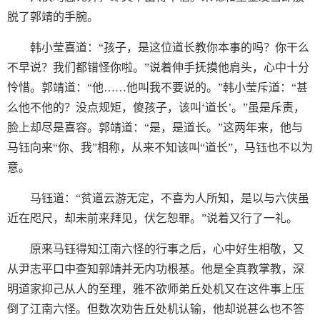
脱了郭靖的手腕。
韩小莹喜道：“孩子，是这位道长教你本事的吗？你干么
不早说？我们都错怪你啦。”说着伸手抚摸他肩头，心中十分
怜惜。郭靖道：“他……他叫我不要说的。”韩小莹斥道：“甚
么他不他的？没点规矩，傻孩子，该叫‘道长’。”虽是斥责，
脸上却尽是喜容。郭靖道：“是，是道长。”这两年来，他与
马钰向来“你、我”相称，从来不知该叫“道长”，马钰也不以为
意。
马钰道：“贫道云游无定，不喜为人所知，是以与六侠虽
近在咫尺，却未前来拜见，伏乞恕罪。”说着又行了一礼。
原来马钰得知江南六怪的行事之后，心中好生相敬，又
从尹志平口中查知郭靖并无内功根基。他是全真教掌教，深
明道家抑己从人的至理，雅不欲师弟丘处机又在这件事上压
倒了江南六怪。但数次劝告丘处机认输，他却说甚么也不答