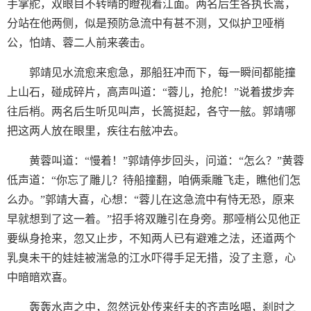
手掌舵，双眼目不转晴的瞪视着江面。两名后生各执长篙，
分站在他两侧，似是预防急流中有甚不测，又似护卫哑梢
公，怕靖、蓉二人前来袭击。
郭靖见水流愈来愈急，那船狂冲而下，每一瞬间都能撞
上山石，碰成碎片，高声叫道：“蓉儿，抢舵！”说着拔步奔
往后梢。两名后生听见叫声，长篙挺起，各守一舷。郭靖哪
把这两人放在眼里，疾往右舷冲去。
黄蓉叫道：“慢着！”郭靖停步回头，问道：“怎么？”黄蓉
低声道：“你忘了雕儿？待船撞翻，咱俩乘雕飞走，瞧他们怎
么办。”郭靖大喜，心想：“蓉儿在这急流中有恃无恐，原来
早就想到了这一着。”招手将双雕引在身旁。那哑梢公见他正
要纵身抢来，忽又止步，不知两人已有避难之法，还道两个
乳臭未干的娃娃被湍急的江水吓得手足无措，没了主意，心
中暗暗欢喜。
轰轰水声之中，忽然远处传来纤夫的齐声吆喝，刹时之