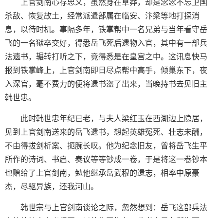
上官剑南心存忠义，虽然身在草莽，却是念念不忘卫国
杀敌、恢复故土，经常派遣部属在临安、汴梁等地打探消
息，以待时机。事隔多年，铁掌帮中一名兄弟与当年看守岳
飞的一名狱卒交好，得悉岳飞死后遗物入官，其中有一部兵
法遗书，辗转打听之下，竟得悉是在皇宫之中。这讯息快马
报到铁掌峰上，上官剑南即日尽点帮中高手，倾巢东下，夜
入深官，毫不费力的便将遗书盗了出来，当晚持书去见旧主
韩世忠。
此时韩世忠年纪已老，与夫人梁红玉在西湖边上隐居，
见到上官剑南送来的岳飞遗书，想起英雄冤死、壮志未酬，
不由得拔剑析案、扼腕长叹。他为纪念旧友，曾将岳飞生平
所作的诗词、书启、奏议等等钞成一卷，于是将这一卷钞本
也赠给了上官剑南，勉他继承岳武穆的遗志，相率中原豪
杰，尽驱异族，还我河山。
韩世宗与上官剑南谈论之际，忽然想到：岳飞这部兵法