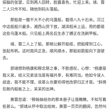
探脑的张望，见到两人回转，脸露喜色，忙迎上来。靖、蓉
二人只作不知，随他到码头落船。
那船是一艘不大不小的乌篷船，载得八九十石米。沉江
中这般船只最多，湘西山货下放，湖滨稻米上运，用的都是
这些乌篷木船。只见船上两名后生赤了膊正在洗刷甲板。
靖、蓉二人上了船，那梢公解开船缆，把船撑到江心，
张起布帆。这时南风正急，顺风顺水，那船如箭般向下游驶
去。
郭靖想到杨康和穆念慈之事，不胜感叹，心想：“杨康是
我义弟，结义兄弟该当是有福共享，有难同当。他如今误入
歧途，我不能不理，说甚么也要劝得他改邪归正才是。”斜倚
在舱内船板之上，呆呆的出神。
黄蓉忽道：“穆姊姊给你的那本册子让我瞧瞧，不知写着
些甚么。”郭靖从怀中取出给她，黄蓉一页页的翻阅，忽然叫