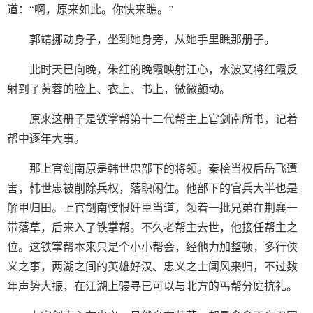
道：“啊，原来如此。你快来瞧。”
郭靖挪动身子，坐到她身旁，从她手里瞧那册子。
此时天已向晚，朱红的晚霞映射江心，水波又将红霞反
射到了黄蓉的脸上、衣上、书上，微微颤动。
原来这册子是铁掌帮第十二代帮主上官剑南所书，记着
帮中逐年大事。
那上官剑南原是韩世忠部下的将领。秦桧当权后岳飞遭
害，韩世忠被削除兵权，落职闲住。他部下的官兵大半也是
解甲归田。上官剑南愤恨奸臣当道，领着一批兄弟在荆襄一
带落草，后来入了铁掌帮。不久老帮主去世，他接任帮主之
位。这铁掌帮本来只是个小小帮会，经他力加整顿，多行侠
义之事，两湖之间的英雄好汉、忠义之士闻风来归，不过数
年声势大振，在江湖上骎寻已可以与北方的丐帮分庭抗礼。