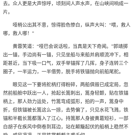
去。众人更是大声惊呼，顷刻间人声水声，在山峡间响成一
片。
哑梢公出其不意，惊得脸色惨白，纵声大叫：“喂，救人
哪，救人哪！”
黄蓉笑道：“哑巴会说话啦，当真是天下奇闻。”郭靖掷
出一锚，手边尚有一锚，只见坐船与来船并肩顺流冲下，相
距甚近，当下吸一口气，双手举锚挥了几挥，身子连转三个
圈子，一半运力，一半借势，脱手将铁锚抛向前船尾舵。
眼见这一下要将舵柄打得粉碎，两船俱毁已成定局，忽
然前船舱中跃出一人，抢起长篙刺出，篙身轻颤，贴在铁锚
柄上，那人劲力运处，竹篙弯成弧形，拍的一声，篙身中
折，但铁锚被长篙这么一掠，去势偏了，只见水花飞溅，铁
锚和半截长篙都落入了江心。持篙那人身披黄葛短衫，一部
白胡子在疾风中倒卷到耳边，站在颠簸起伏的船梢上稳然不