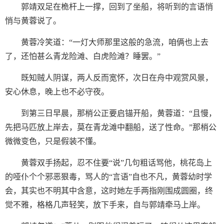
郭靖双足在桅杆上一撑，回到了坐船，将听到的言语悄
悄与黄蓉说了。
黄蓉冷笑道：“一灯大师那里这般的急流，咱俩也上去
了，还怕甚么青龙险滩、白虎险滩？睡罢。”
既知贼人阴谋，两人反而宽怀，次日在舟中观赏风景，
安心休息，晚上也不必守夜。
到第三日早晨，那梢公正要启锚开船，黄蓉道：“且慢，
先把马匹放上岸去，莫在青龙滩中翻船，送了性命。”那梢公
微微变色，只是假装不懂。
黄蓉双手扬起，忍不住要“说”几句粗话骂他，桃花岛上
的哑仆个个邪恶狠毒，骂人的“言语”自也不凡，黄蓉幼时学
会，其实也不明其中含意，这时她左手两指刚围成圆圈，终
觉不雅，格格几声轻笑，放下手来，自与郭靖牵马上岸。