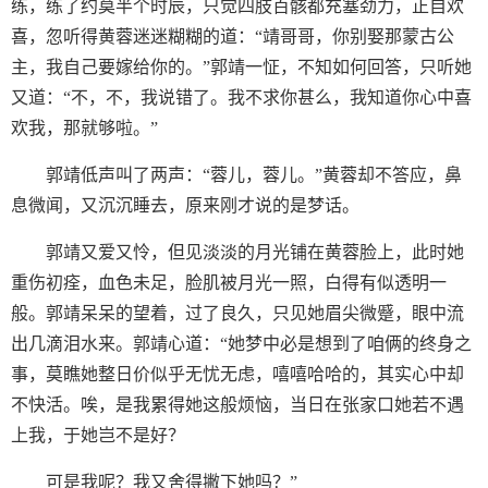
练，练了约莫半个时辰，只觉四肢百骸都充塞劲力，正自欢
喜，忽听得黄蓉迷迷糊糊的道：“靖哥哥，你别娶那蒙古公
主，我自己要嫁给你的。”郭靖一怔，不知如何回答，只听她
又道：“不，不，我说错了。我不求你甚么，我知道你心中喜
欢我，那就够啦。”
郭靖低声叫了两声：“蓉儿，蓉儿。”黄蓉却不答应，鼻
息微闻，又沉沉睡去，原来刚才说的是梦话。
郭靖又爱又怜，但见淡淡的月光铺在黄蓉脸上，此时她
重伤初痊，血色未足，脸肌被月光一照，白得有似透明一
般。郭靖呆呆的望着，过了良久，只见她眉尖微蹙，眼中流
出几滴泪水来。郭靖心道：“她梦中必是想到了咱俩的终身之
事，莫瞧她整日价似乎无忧无虑，嘻嘻哈哈的，其实心中却
不快活。唉，是我累得她这般烦恼，当日在张家口她若不遇
上我，于她岂不是好？
可是我呢？我又舍得撇下她吗？”