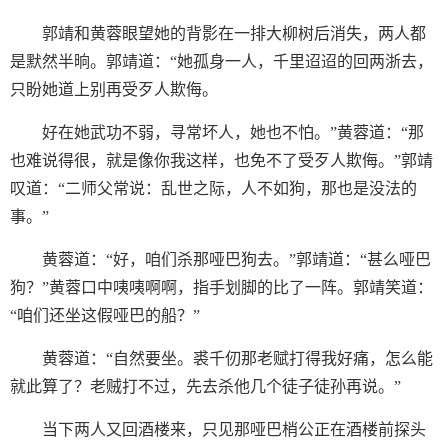
郭靖和黄蓉眼望她的背影在一排大柳树后消失，两人都
是默然半晌。郭靖道：“她孤身一人，千里迢迢的回两浙去，
只盼她道上别再受歹人欺侮。
好在她武功不弱，寻常坏人，她也不怕。”黄蓉道：“那
也难说得很，就是像你我这样，也免不了受歹人欺侮。”郭靖
叹道：“二师父常说：乱世之际，人不如狗，那也是没法的
事。”
黄蓉道：“好，咱们杀那哑巴狗去。”郭靖道：“甚么哑巴
狗？”黄蓉口中咦咦啊啊，指手划脚的比了一阵。郭靖笑道：
“咱们还坐这假哑巴的船？”
黄蓉道：“自然要坐。裘千仞那老赋打得我好痛，怎么能
就此算了？老贼打不过，先去杀他几个徒子徒孙再说。”
当下两人又回酒楼来，只见那哑巴梢公正在酒楼前探头