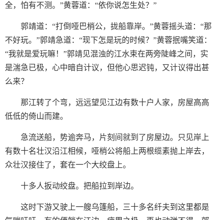
全，怕有不测。”黄蓉道：“依你说怎生处？”
郭靖道：“打倒哑巴梢公，拢船靠岸。”黄蓉摇头道：“那
不好玩。”郭靖急道：“现下怎是玩的时候？”黄蓉抿嘴笑道：
“我就是爱玩嘛！”郭靖见混浊的江水束在两旁陡峰之间，实
是湍急已极，心中暗自计议，但他心思迟钝，又计议得出甚
么来？
那江转了个弯，远远望见江边有数十户人家，房屋高高
低低的倚山而建。
急流送船，势逾奔马，片刻间就到了房屋边。只见岸上
有数十名壮汉沿江相候，哑梢公将船上两根缆素抛上岸去，
众壮汉接住了，套在一个大绞盘上。
十多人扳动绞盘。把船拉到岸边。
这时下游又驶上一艘乌篷船，三十多名纤夫到这里都是