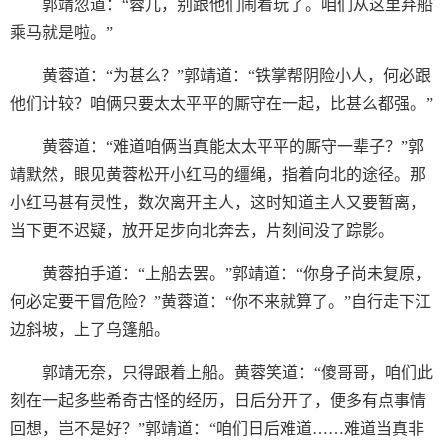
郭靖忽道：“蓉儿，别跟他们闹着玩了。咱们从这里弃船
乘马就是啦。”
黄蓉道：“为甚么？”郭靖道：“铁掌帮阴险小人，何必跟
他们计较？咱俩只要太太平平的厮守在一起，比甚么都强。”
黄蓉道：“难道咱俩当真能太太平平的厮守一辈子？”郭
靖默然，眼见黄蓉松开小红马的缰绳，指着向北的途径。那
小红马甚有灵性，数次离开主人，这时知道主人又要暂离，
当下更不迟疑，放开足步向北奔去，片刻间没了踪影。
黄蓉拍手道：“上船去罢。”郭靖道：“你身子尚未复原，
何必定要干冒危险？”黄蓉道：“你不来就算了。”自行走下江
边斜坡，上了乌篷船。
郭靖无奈，只得跟着上船。黄蓉笑道：“傻哥哥，咱们此
刻在一起多些希奇古怪的经历，日后分开了，便多有点事情
回想，岂不是好？”郭靖道：“咱们日后难道……难道当真非