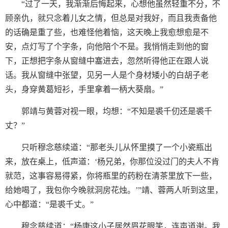
“过了一天，我渐渐后悔起来，心想他虽然轻重不分，不
顾亲仇，就只念着儿女之情，但总是对我好，而且我责备他
的话确是重了些，也难怪他着恼，这天晚上我愈想愈是不
安，点灯写了个字条，向他陪个不是。我悄悄走到他的窗
下，正想把字条从窗缝中塞进去，忽然听得他正在跟人说
话。我从窗缝中张望，见另一人是个身材矮小的白胡子老
头，身穿黄葛短衫，手里拿着一柄大葵扇。”
郭靖与黄蓉对视一眼，均想：“不知是裘千仞还是裘千
丈？”
只听穆念慈续道：“那老头儿从怀里摸了一个小瓷瓶出
来，放在桌上，低声道：‘杨兄弟，你那位没过门的夫人不肯
就范，这事容易得紧，你将瓶里的药粉在清茶里放下一些，
给她喝了，我包你今晚就洞房花烛。’”靖、蓉两人听到这里，
心中都道：“是裘千丈。”
穆念慈续道：“杨康这小子居然眉花眼笑，连声道谢。我