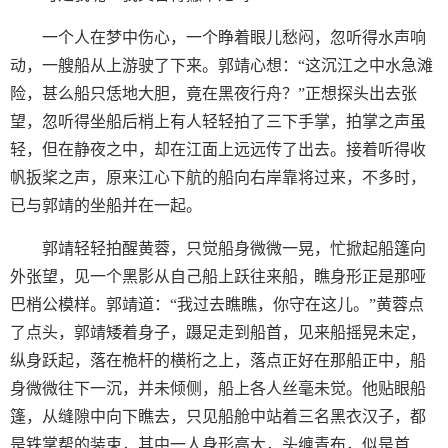
一个人在梦中伤心，一个睁着眼儿愁闷，忽听得水声响
动，一艘船从上游驶了下来。郭靖心想：“这沉江之中水急滩
险，甚么船只恁地大胆，竟在黑夜行舟？”正想探头出去张
望，忽听得坐船后梢上有人轻轻拍了三下手掌，拍掌之声虽
轻，但在静夜之中，却在江面上远远传了出去。接着听得收
帆扳桨之声，原来江心下航的船向右岸靠将过来，不多时，
已与郭靖的坐船并在一起。
郭靖轻轻拍醒黄蓉，只觉船身微微一晃，忙掀起船篷向
外张望，见一个黑影从自己船上跃往来船，瞧身形正是那哑
巴梢公模样。郭靖道：“我过去瞧瞧，你守在这儿。”黄蓉点
了点头，郭靖矮着身子，蹑足走到船首，见来船摇晃未定，
纵身跃起，落在桅杆的横桁之上，落点正好在那船正中，船
身微微往下一沉，并未倾侧，船上各人丝毫未觉。他贴眼船
篷，从缝隙中向下瞧去，只见船舱中站着三名黑衣汉子，都
是铁掌帮的装束，其中一人身形高大，头缠青布，似是首