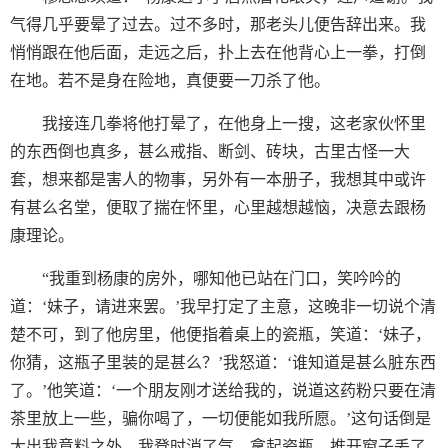
气得几乎要晕了过去。过不多时，那老头儿便告辞出来。我
悄悄跟在他后面，走远之后，扑上去在他背心上一拳，打倒
在地。若不是身在险地，真便要一刀杀了他。
我接连几拳将他打晕了，在他身上一搜，这老家伙怀里
的东西倒也真多，甚么戒指、断剑、砖块，古里古怪一大
套，想来都是害人的物事，另外有一本册子，我想其中或许
有甚么名堂，便取了揣在怀里，心里越想越恼，决意去跟杨
康理论。
“我重到杨康的房外，哪知他已站在门口，笑吟吟的
道：‘妹子，请进来罢。’我早打定了主意，这晚非一切说个清
楚不可，到了他房里，他便指着桌上的瓷瓶，笑道：‘妹子，
你猜，这瓶子里装的是甚么？’我怒道：‘谁知道是甚么脏东西
了。’他笑道：‘一个朋友刚才送给我的，说道这药粉只要在清
茶里放上一些，骗你喝了，一切便能如我所愿。’这句话倒是
大出我意料之外，我登时消了气，拿起瓷瓶，推开窗子丢了