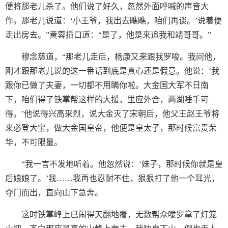
便将那老儿杀了。他们说了好久，忽然外面呼喊的声音大
作。那老儿说道：‘小王爷，我出去瞧瞧，咱们再谈。’说着便
走出房去。”黄蓉插口道：“是了，他是来追我和靖哥哥。”
穆念慈道，“那老儿走后，杨康又来跟我罗唆。我问他，
刚才跟那老儿说的这一番话到底是真心还是假意。他说：‘我
跟你已做了夫妻，一切都不用瞒你啦。大金国大军不日南
下，咱们得了铁掌帮这样的大援，里应外合，两湖唾手可
得。’他说得兴高采烈，说大金灭了宋朝后，他父王赵王爷将
来必登大宝，做大金国皇帝，他便是皇太子，那时候富贵荣
华，不可限量。
“我一言不发地听着。他忽然说：‘妹子，那时候你就是皇
后娘娘了。’我……我再也忍耐不住，狠狠打了他一个耳光，
夺门而出，直向山下急奔。
这时铁掌峰上已闹得天翻地覆，无数帮众喽罗拿了灯笼