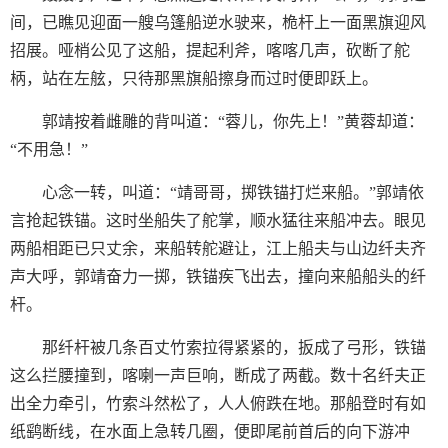
间，已瞧见迎面一艘乌篷船逆水驶来，桅杆上一面黑旗迎风
招展。哑梢公见了这船，提起利斧，喀喀几声，砍断了舵
柄，站在左舷，只待那黑旗船擦身而过时便即跃上。
郭靖按着雌雕的背叫道：“蓉儿，你先上！”黄蓉却道：
“不用急！”
心念一转，叫道：“靖哥哥，掷铁锚打烂来船。”郭靖依
言抢起铁锚。这时坐船失了舵掌，顺水猛往来船冲去。眼见
两船相距已只丈余，来船转舵避让，江上船夫与山边纤夫齐
声大呼，郭靖奋力一掷，铁锚疾飞出去，撞向来船船头的纤
杆。
那纤杆被几条百丈竹索拉得紧紧的，扳成了弓形，铁锚
这么拦腰撞到，喀喇一声巨响，断成了两截。数十名纤夫正
出全力牵引，竹索斗然松了，人人俯跌在地。那船登时有如
纸鹞断线，在水面上急转几圈，便即尾前首后的向下游冲