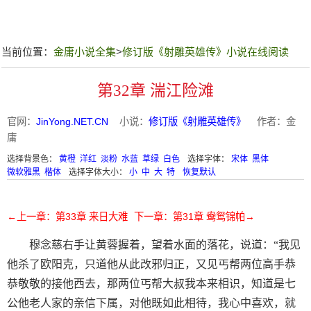
当前位置：
金庸小说全集
>
修订版《射雕英雄传》小说在线阅读
第32章 湍江险滩
官网：
JinYong.NET.CN
小说：
修订版《射雕英雄传》
作者：金
庸
选择背景色：
黄橙
洋红
淡粉
水蓝
草绿
白色
选择字体：
宋体
黑体
微软雅黑
楷体
选择字体大小：
小
中
大
特
恢复默认
←上一章：第33章 来日大难
下一章：第31章 鸯鸳锦帕→
穆念慈右手让黄蓉握着，望着水面的落花，说道：“我见
他杀了欧阳克，只道他从此改邪归正，又见丐帮两位高手恭
恭敬敬的接他西去，那两位丐帮大叔我本来相识，知道是七
公他老人家的亲信下属，对他既如此相待，我心中喜欢，就