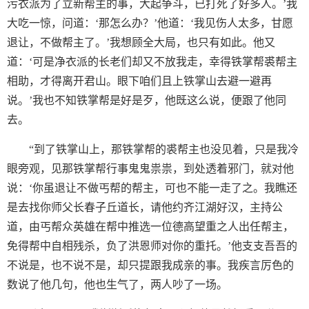
污衣派为了立新帮主的事，大起争斗，已打死了好多人。’我
大吃一惊，问道：‘那怎么办？’他道：‘我见伤人太多，甘愿
退让，不做帮主了。’我想顾全大局，也只有如此。他又
道：‘可是净衣派的长老们却又不放我走，幸得铁掌帮裘帮主
相助，才得离开君山。眼下咱们且上铁掌山去避一避再
说。’我也不知铁掌帮是好是歹，他既这么说，便跟了他同
去。
“到了铁掌山上，那铁掌帮的裘帮主也没见着，只是我冷
眼旁观，见那铁掌帮行事鬼鬼祟祟，到处透着邪门，就对他
说：‘你虽退让不做丐帮的帮主，可也不能一走了之。我瞧还
是去找你师父长春子丘道长，请他约齐江湖好汉，主持公
道，由丐帮众英雄在帮中推选一位德高望重之人出任帮主，
免得帮中自相残杀，负了洪恩师对你的重托。’他支支吾吾的
不说是，也不说不是，却只提跟我成亲的事。我疾言厉色的
数说了他几句，他也生气了，两人吵了一场。