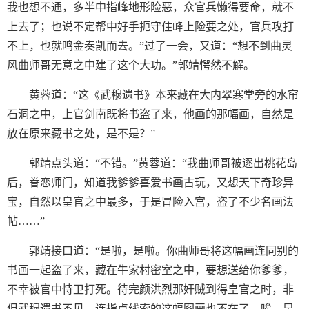
我也想不通，多半中指峰地形险恶，众官兵懒得要命，就不
上去了；也说不定帮中好手扼守住峰上险要之处，官兵攻打
不上，也就鸣金奏凯而去。”过了一会，又道：“想不到曲灵
风曲师哥无意之中建了这个大功。”郭靖愕然不解。
黄蓉道：“这《武穆遗书》本来藏在大内翠寒堂旁的水帘
石洞之中，上官剑南既将书盗了来，他画的那幅画，自然是
放在原来藏书之处，是不是？”
郭靖点头道：“不错。”黄蓉道：“我曲师哥被逐出桃花岛
后，眷恋师门，知道我爹爹喜爱书画古玩，又想天下奇珍异
宝，自然以皇官之中最多，于是冒险入宫，盗了不少名画法
帖……”
郭靖接口道：“是啦，是啦。你曲师哥将这幅画连同别的
书画一起盗了来，藏在牛家村密室之中，要想送给你爹爹，
不幸被官中恃卫打死。待完颜洪烈那奸贼到得皇官之时，非
但武穆遗书不见，连指点线索的这幅图画也不在了。唉，早