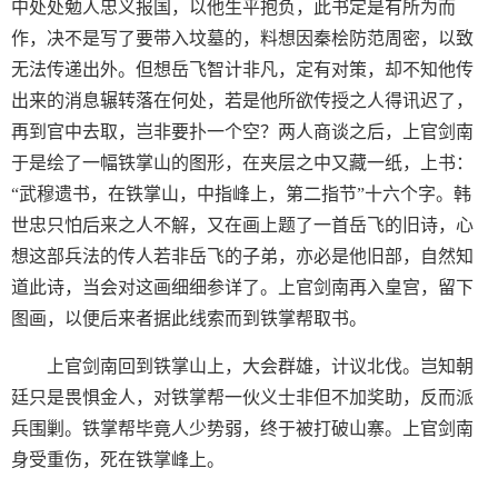
中处处勉人忠义报国，以他生平抱负，此书定是有所为而
作，决不是写了要带入坟墓的，料想因秦桧防范周密，以致
无法传递出外。但想岳飞智计非凡，定有对策，却不知他传
出来的消息辗转落在何处，若是他所欲传授之人得讯迟了，
再到官中去取，岂非要扑一个空？两人商谈之后，上官剑南
于是绘了一幅铁掌山的图形，在夹层之中又藏一纸，上书：
“武穆遗书，在铁掌山，中指峰上，第二指节”十六个字。韩
世忠只怕后来之人不解，又在画上题了一首岳飞的旧诗，心
想这部兵法的传人若非岳飞的子弟，亦必是他旧部，自然知
道此诗，当会对这画细细参详了。上官剑南再入皇宫，留下
图画，以便后来者据此线索而到铁掌帮取书。
上官剑南回到铁掌山上，大会群雄，计议北伐。岂知朝
廷只是畏惧金人，对铁掌帮一伙义士非但不加奖助，反而派
兵围剿。铁掌帮毕竟人少势弱，终于被打破山寨。上官剑南
身受重伤，死在铁掌峰上。