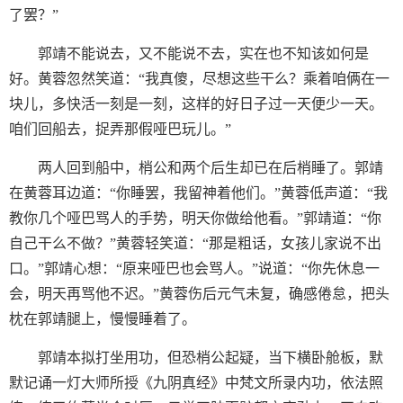
了罢？”
郭靖不能说去，又不能说不去，实在也不知该如何是
好。黄蓉忽然笑道：“我真傻，尽想这些干么？乘着咱俩在一
块儿，多快活一刻是一刻，这样的好日子过一天便少一天。
咱们回船去，捉弄那假哑巴玩儿。”
两人回到船中，梢公和两个后生却已在后梢睡了。郭靖
在黄蓉耳边道：“你睡罢，我留神着他们。”黄蓉低声道：“我
教你几个哑巴骂人的手势，明天你做给他看。”郭靖道：“你
自己干么不做？”黄蓉轻笑道：“那是粗话，女孩儿家说不出
口。”郭靖心想：“原来哑巴也会骂人。”说道：“你先休息一
会，明天再骂他不迟。”黄蓉伤后元气未复，确感倦怠，把头
枕在郭靖腿上，慢慢睡着了。
郭靖本拟打坐用功，但恐梢公起疑，当下横卧舱板，默
默记诵一灯大师所授《九阴真经》中梵文所录内功，依法照