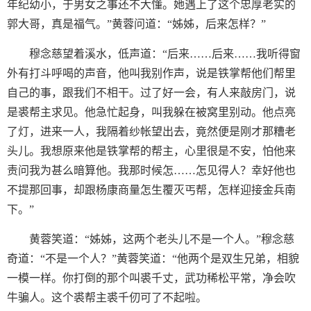
年纪幼小，于男女之事还不大懂。她遇上了这个忠厚老实的
郭大哥，真是福气。”黄蓉问道：“姊姊，后来怎样？”
穆念慈望着溪水，低声道：“后来……后来……我听得窗
外有打斗呼喝的声音，他叫我别作声，说是铁掌帮他们帮里
自己的事，跟我们不相干。过了好一会，有人来敲房门，说
是裘帮主求见。他急忙起身，叫我躲在被窝里别动。他点亮
了灯，进来一人，我隔着纱帐望出去，竟然便是刚才那糟老
头儿。我想原来他是铁掌帮的帮主，心里很是不安，怕他来
责问我为甚么暗算他。我那时候怎……怎见得人？幸好他也
不提那回事，却跟杨康商量怎生覆灭丐帮，怎样迎接金兵南
下。”
黄蓉笑道：“姊姊，这两个老头儿不是一个人。”穆念慈
奇道：“不是一个人？”黄蓉笑道：“他两个是双生兄弟，相貌
一模一样。你打倒的那个叫裘千丈，武功稀松平常，净会吹
牛骗人。这个裘帮主裘千仞可了不起啦。