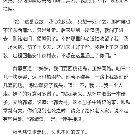
火把，齐向那座最高的山峰上奔去。我独自下山，倒也无人
拦阻。
“经了这番变故，我心如死灰，只想一死了之。那时候也
不知东西南北，只是乱走。后来见到一所道院，就闯了进
去，刚踏进门，便晕倒了。幸好那里的老道姑收留了我，我
一场大病，病了十多天，这几天才好了些。我换上了这身道
装，启程回临安牛家村去，不想在这里遇上了你们。”
黄蓉喜道：“姊姊，我们要回桃花岛，正好同路。咱三个
儿一块走罢，道上也热闹些。你若不嫌弃，一路上我跟你说
几套武功。”穆念慈摇了摇头，道：“不，我……我一个人
走。妹子的好意可多谢了。”站起身来，从怀中取出一本册
子，交给郭靖，说道：“郭大哥，这本册子中所记的事，跟铁
掌帮有关。你们见到七公之时，请交了给他老人家，说不定
有些用处。”郭靖道：“是。”伸手接过。
穆念慈快步走远，头也不回的去了。