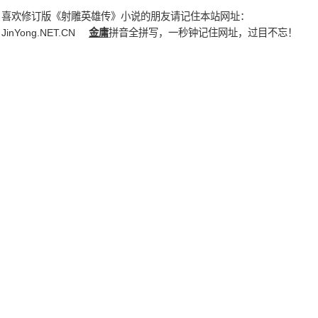
喜欢修订版《射雕英雄传》小说的朋友请记住本站网址：
JinYong.NET.CN
金庸
拼音全拼写，一秒钟记住网址，过目不忘！