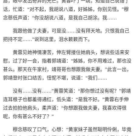
唇，眼中发出奇异的光芒。黄蓉吓了一跳，知道自己说错了
话，忙道：“对不起，我胡说八道，好姊姊，你别见怪。”穆
念慈低声道：“你没胡说八道，是我自己胡涂。我……
我跟他做了夫妻，可是没……没有拜天地。只恨我自己
把持不定……”说到这里，泪水簌簌而下。
黄蓉见她神情凄苦，伸左臂搂住她肩头，想说些话来安
慰，过了好一会，指着郭靖道：“姊姊，你不用难过，那也没
甚么。那天在牛家村，靖哥哥也想跟我做夫妻。”此言一出，
郭靖登时张口结舌，忸怩不堪，说道：“我们……
没有……没有……”黄蓉笑道：“那你想过没有呢？”郭靖
连耳根子也都羞得通红，低头道：“是我不好。”黄蓉右手伸
过去拍拍他肩头，柔声道：“你想跟我做夫妻，我喜欢得很
呢，你有甚么不好了？”
穆念慈叹了口气，心想：“黄家妹子虽然聪明伶俐，毕竟