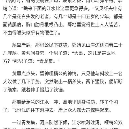
气喘吁吁，有的便躺在江边，疲累之极，再也动弹不得。郭
靖心道：“瞧来下面的江水比这里更急得多。”又见纤夫中有
几个是花白头发的老者，有几个却是十四五岁的少年，都是
面黄肌瘦，胸口肋骨根根凸出，蓦地里觉得世上人人皆苦，
不由得喉头似乎有物硬住了。
船靠岸后，那梢公抛下铁锚，郭靖见山崖边还泊着二十
几艘船。黄蓉问身旁一个男子道：“大哥，这儿是甚么地
方？”那男子道：“青龙集。”
黄蓉点点头，留神哑梢公的神情，只见他与斜坡上一名
大汉做了几下手势，突然取出一柄斧头，两下猛砍，便斩断
了缆索，跟着伸手提起了铁锚。
那船给湍急的江水一冲，蓦地里侧身横斜，转了个圈
子，飞也似的往下游冲去。岸上众人都大声惊呼起来。
一过青龙集，河床陡然下倾，江水喷溅注泻。哑梢公双