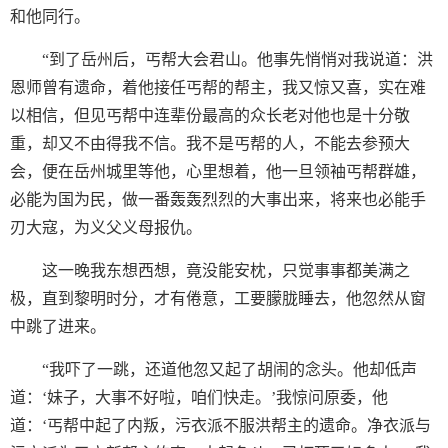
和他同行。
“到了岳州后，丐帮大会君山。他事先悄悄对我说道：洪
恩师曾有遗命，着他接任丐帮的帮主，我又惊又喜，实在难
以相信，但见丐帮中连辈份最高的众长老对他也是十分敬
重，却又不由得我不信。我不是丐帮的人，不能去参预大
会，便在岳州城里等他，心里想着，他一旦领袖丐帮群雄，
必能为国为民，做一番轰轰烈烈的大事出来，将来也必能手
刃大寇，为义父义母报仇。
这一晚我东想西想，竟没能安枕，只觉事事都美满之
极，直到黎明时分，才有倦意，工要朦胧睡去，他忽然从窗
中跳了进来。
“我吓了一跳，还道他忽又起了胡闹的念头。他却低声
道：‘妹子，大事不好啦，咱们快走。’我惊问原委，他
道：‘丐帮中起了内叛，污衣派不服洪帮主的遗命。净衣派与