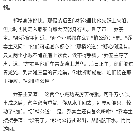
领。
郭靖身法好快，那假装哑巴的梢公虽比他先跃上来船，
但此时也刚走入船舱向那大汉躬身行礼，叫了声：“乔寨
主。”那乔寨主问道：“两个小贼都在么？”梢公道：“是。”乔
寨主又问：“他们可起甚么疑心？”那梢公道：“疑心倒没有。
只是两个小贼不肯在船上饮食，做不得手脚。”乔寨主哼了一
声，道：“左右叫他们在青龙滩上送命。后日正午，你们船过
青龙滩，到离滩三里的青龙集，你就折断船舵，咱们候在那
里接应。”那哑梢公应了。
乔寨主又道：“这两个小贼功夫厉害得紧，可千万小心。
事成之后，帮主必有重赏。你从水里回去，别晃动船只，惊
动了他们。”那梢公道：“是。乔寨主还有甚么吩咐？”乔寨主
摆摆手道：“没有了。”那梢公行礼退出，从船舷下水，悄悄
游回。