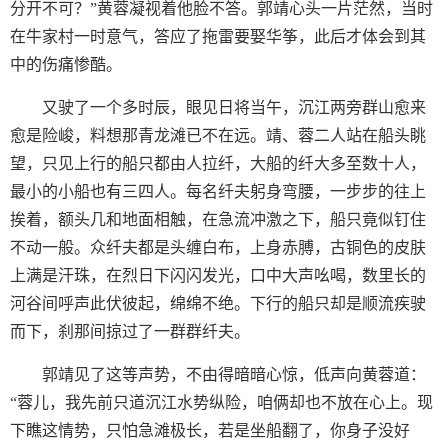
分开不可？”黄蓉凝视着他脸不答。郭靖心头一片茫然，当时
在牛家村一时意气，答应了拖雷要娶华筝，此后才体会到其
中的伤痛惨酷。
又驶了一个多时辰，眼见日将当午，沉江两旁群山愈来
愈是险峻，料想那青龙滩已不在远。靖、蓉二人站在船头眺
望，只见上行的船只都由人拉纤，大船的纤大多至数十人，
最小的小船也有三四人。每名纤夫躬身弯腰，一步步的往上
挨着，额头几和地面相触，在急流冲激之下，船只竟似钉住
不动一般。众纤夫都是头缠白布，上身赤膊，古铜色的皮肤
上满是汗珠，在烈日下闪闪发光，口中大声吆喝，数里长的
河谷间呼声此伏彼起，绵绵不绝。下行的船只却是顺流疾驶
而下，刹那间掠过了一群群纤夫。
郭靖见了这等声势，不由得暗暗心惊，低声向黄蓉道：
“蓉儿，我先前只道沉江水势纵险，咱俩却也不放在心上。现
下瞧这情势，只怕急滩极长，若是坐船翻了，你身子没好