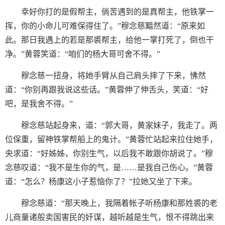
幸好你打的是假帮主，倘苦遇到的是真帮主，他铁掌一
挥，你的小命儿可难保得住了。”穆念慈黯然道：“原来如
此。那日我遇上的若是那裘帮主，给他一掌打死了，倒也干
净。”黄蓉笑道：“咱们的杨大哥可舍不得。”
穆念慈一扭身，将她手臂从自己肩头摔了下来，怫然
道：“你别再跟我说这些话。”黄蓉伸了伸舌头，笑道：“好
吧，是我舍不得。”
穆念慈站起身来，道：“郭大哥，黄家妹子，我走了。两
位保重，留神铁掌帮船上的鬼计。”黄蓉忙站起来拉住她手，
央求道：“好姊姊，你别生气，以后我不敢跟你胡说了。”穆
念慈叹道：“我不是生你的气，是……是我自己伤心。”黄蓉
道：“怎么？杨康这小子惹恼你了？”拉她又坐了下来。
穆念慈道：“那天晚上，我隔着帐子听杨康和那姓裘的老
儿商量诸般卖国害民的奸谋，越听越是生气，恨不得跳出来