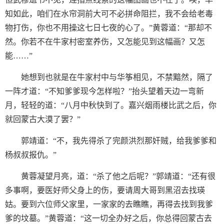
知如此，咱们在水帘洞前大可不必拼命阻拦，我不会给老毒
物打伤，你也不用操这七日七夜的心了。”黄蓉道：“那却不
然。你若不在牛家村密室养伤，又怎能见到这幅画？又怎
能……”
她想到也就是在牛家村中与华筝相见，不禁黯然，隔了
一阵才道：“不知爹爹现今怎样啦？”抬头望着天边一弯新
月，轻轻的道：“八月中秋快到了。嘉兴烟雨楼比武之后，你
就回蒙古大漠了罢？”
郭靖道：“不，我先得杀了完颜洪烈那奸贼，给我爹爹和
杨叔叔报仇。”
黄蓉凝望月亮，道：“杀了他之后呢？”郭靖道：“还有很
多事啊，要医好师父身上的伤，要请周大哥到黑沼去找瑛
姑。要到六位师父家里，一家家的去瞧瞧，再得去找到我爹
爹的坟墓。”黄蓉道：“这一切全办好之后，你总得回蒙古去