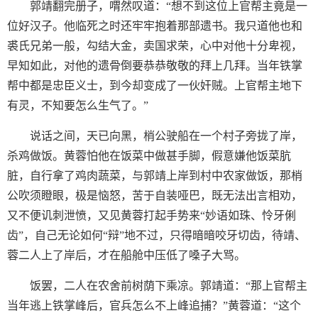
郭靖翻完册子，喟然叹道：“想不到这位上官帮主竟是一
位好汉子。他临死之时还牢牢抱着那部遗书。我只道他也和
裘氏兄弟一般，勾结大金，卖国求荣，心中对他十分卑视，
早知如此，对他的遗骨倒要恭恭敬敬的拜上几拜。当年铁掌
帮中都是忠臣义士，到今却变成了一伙奸贼。上官帮主地下
有灵，不知要怎么生气了。”
说话之间，天已向黑，梢公驶船在一个村子旁拢了岸，
杀鸡做饭。黄蓉怕他在饭菜中做甚手脚，假意嫌他饭菜肮
脏，自行拿了鸡肉蔬菜，与郭靖上岸到村中农家做饭，那梢
公吹须瞪眼，极是恼怒，苦于自装哑巴，既无法出言相劝，
又不便讥刺泄愤，又见黄蓉打起手势来“妙语如珠、怜牙俐
齿”，自己无论如何“辩”地不过，只得暗暗咬牙切齿，待靖、
蓉二人上了岸后，才在船舱中压低了嗓子大骂。
饭罢，二人在农舍前树荫下乘凉。郭靖道：“那上官帮主
当年逃上铁掌峰后，官兵怎么不上峰追捕？”黄蓉道：“这个