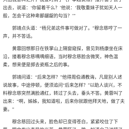
出去，说道：‘你留着干么？’他说：‘我敬重妹子犹如天人一
般，怎会干这种卑鄙龌龊的勾当？’”
郭靖点头道：“杨兄弟这件事可做对了。”穆念慈哼了一
声，并不答话。
黄蓉回想那日在铁掌山上隔窗窥探，曾见到杨康坐在床
沿，搂着穆念慈喁喁细语，当时穆念慈脸含微笑，神色温
柔，想来便是掷去瓷瓶之后的事。
郭靖问道：“后来怎样？”他得周伯通教诲，凡是别人述
说故事，中途停顿，便须追问“后来怎样？”以助人谈兴，不
料穆念慈突然满脸通红，转过了头去，垂头不答。黄蓉叫了
出来：“啊，姊姊，我知道啦，后来你就跟他拜天地，做了夫
妻。”
穆念慈回过头来，脸色却已变得苍白，紧紧咬住了下