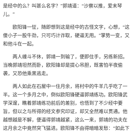
是经中的么？叫甚么名字？”郭靖道：“沙察以推，爱末琴
儿。”
欧阳锋一怔，随即想到这是经中的古怪文字，心想，“这
傻小子一股牛劲，只可巧计诈取，硬逼无用。”掌势一变，又
和他斗在一起。
两人缠斗不休，郭靖一到输了，便即住手，另练新招。
当晚郭靖坦然而卧，欧阳锋却是提心吊胆，既害怕半夜偷
袭，又恐他乘黑逃走。
两人如此在石屋中一住月余，将村中的牛羊几乎吃了一
半。这一个多月之中，倒似欧阳锋硬逼郭靖练功。欧阳锋武
学深邃，瞧着郭靖练功前后的差别，也悟到了不少经中要
旨，但以之与所得的经文参究印证，却又全然难以贯通。他
越想越是不解，便逼得郭靖越紧，这么一来，郭靖的功夫在
这月余之中竟然突飞猛进。欧阳锋不由得暗暗发愁：“如此下