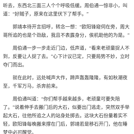
听去，东西北三面三人个个呼吸低缓。周伯通一惊非小，叫
道：“好贼子，原来在这里伏下了帮手。”
郭靖本待开言招呼，转念一想：“欧阳锋窥伺在旁，周大
哥所追的也是个劲敌，我且不表露身分，俟机助他的为是。”
周伯通一步一步走近门边，低声道，“看来老顽童捉人不
到，反要让人捉了去。”心下计议已定，只要局势不妙，立时
夺门而出。
就在此时，远处喊声大作，蹄声轰轰隆隆，有如秋潮夜
至，千军万马，杀奔前来。
周伯通叫道：“你们帮手越来越多，老顽童可要失陪
了。”说着伸手去搬门后的大石，似要出门逃走，突然双手举
起大石，往他所追之人的站身处掷去。这块大石份量着实不
轻，欧阳锋每晚搬来撑在门后，郭靖若是移石开门，他在睡
梦中必可醒觉。