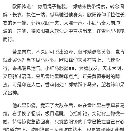
欧阳锋道：“你用绳子拖我。”郭靖未携带绳索，转念间
解下长衣，执住一端，纵马驰过他身旁。欧阳锋伸手拉住长
衣的另一端，郭靖双腿一夹，大喝一声。小红马奋力前冲，
波的一声响，将欧阳锋从软沙之中直拔出来，在雪地里拖曳
而行。
若是向东，不久即可脱出沼泽，但郭靖悬念黄蓉，岂肯
就此罢休？当下纵马西驰。欧阳锋仰天卧在雪上，飞速滑
行，乘机喘息运气。小红马骎骎■■，奔腾骏发，天未大明，
又已驰过沼泽，只见雪地里蹄印点点，正是黄蓉来时的踪
迹，可是印在人亡，香魂何处？郭靖跃下马来，望着蹄印呆
呆出神。
他心里伤痛，竟忘了大敌在后，站在雪地里左手牵着马
缰，右手挽了貂裘，极目远眺，心摇伸驰，突觉背上微微一
触，待得惊觉急欲回身，只觉欧阳锋的手掌已按在自己背心
“陶道穴”上。欧阳锋那日从沙坑中钻出，也是被郭靖如此制