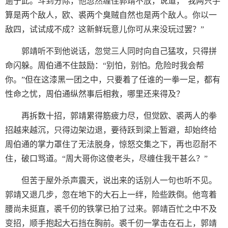
逾于此。斗到分际，他忽然缠住郭靖不放，说道，“我两只手
算是两个敌人，欧、裘两个臭贼自然也是两个敌人。你以一
敌四，试试成不成？这新鲜玩意儿你可从来没玩过罢？”
郭靖听不到他说话，忽觉三人同时向自己猛攻，只得拼
命闪躲。周伯通不住鼓励：“别怕，别怕。危险时我会帮
你。”但在这漆黑一团之中，只要着了任谁的一拳一足，都有
性命之忧，周伯通纵然事后相救，哪里还来得及？
再拆数十招，郭靖累得筋疲力尽，但觉欧、裘两人的拳
招越来越沉，只得边架边退，要待跃到梁上暂避，却始终给
周伯通的掌力罩住了无法脱身，惊怒交集之下，再也忍耐不
住，破口骂道。“周大哥你这傻老头，尽缠住我干甚么？”
但苦于屋外杀声震天，说出来的话别人一句也听不见。
郭靖又退几步，忽在地下的大石上一绊，险些跌倒。他弯着
腰尚未挺直，裘千仞的铁掌已拍了过来。郭靖百忙之中不及
变招，顺手抱起大石挡在胸前。裘千仞一掌击在石上，郭靖