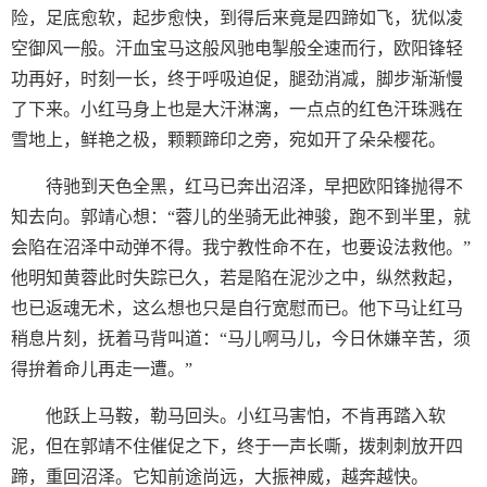
险，足底愈软，起步愈快，到得后来竟是四蹄如飞，犹似凌
空御风一般。汗血宝马这般风驰电掣般全速而行，欧阳锋轻
功再好，时刻一长，终于呼吸迫促，腿劲消减，脚步渐渐慢
了下来。小红马身上也是大汗淋漓，一点点的红色汗珠溅在
雪地上，鲜艳之极，颗颗蹄印之旁，宛如开了朵朵樱花。
待驰到天色全黑，红马已奔出沼泽，早把欧阳锋抛得不
知去向。郭靖心想：“蓉儿的坐骑无此神骏，跑不到半里，就
会陷在沼泽中动弹不得。我宁教性命不在，也要设法救他。”
他明知黄蓉此时失踪已久，若是陷在泥沙之中，纵然救起，
也已返魂无术，这么想也只是自行宽慰而已。他下马让红马
稍息片刻，抚着马背叫道：“马儿啊马儿，今日休嫌辛苦，须
得拚着命儿再走一遭。”
他跃上马鞍，勒马回头。小红马害怕，不肯再踏入软
泥，但在郭靖不住催促之下，终于一声长嘶，拨刺刺放开四
蹄，重回沼泽。它知前途尚远，大振神威，越奔越快。