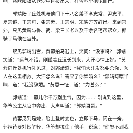
响，将欧阳锋从软沙中直拔出来，在雪地里拖曳而行。
郭靖陪了丘处机与他门下十八名弟子李志常、尹志平、
夏志诚、于志可，张志素、王志明、宋德方等辞出。来到宫
外，只见黄蓉与鲁、简、梁三长老以及千余名丐帮帮众，都
骑了马候在宫外。
眼见郭靖出宫，黄蓉拍马迎上，笑问：“没事吗？”郭靖
笑道：“运气不错，刚碰着丘道长到来，大汗心情正好。”黄
蓉向丘处机行礼见过，对郭靖道：“我怕大汗发怒要杀你，领
人在这里相救。大汗怎么说？答应了你辞婚么？”郭靖踌躇半
晌，道：“我没辞婚。”黄蓉一怔，道：“为甚么？”
郭靖道：“蓉儿你千万别生气，因为……”刚说到这里，
华筝公主从官中奔出，大声叫道：“郭靖哥哥。”
黄蓉见到是她，脸上登时变色，立即下马，闪在一旁。
郭靖待要对她解释，华筝却拉住了他手，说道：“你想不到我