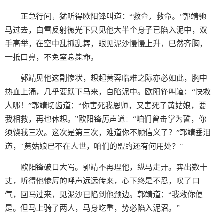
正急行间，猛听得欧阳锋叫道：“救命，救命。”郭靖驰
马过去，白雪反射微光下只见他大半个身子已陷入泥中，双
手高举，在空中乱抓乱舞，眼见泥沙慢慢上升，已然齐胸，
一抵口鼻，不免窒息毙命。
郭靖见他这副惨状，想起黄蓉临难之际亦必如此，胸中
热血上涌，几乎要跃下马来，自陷泥中。欧阳锋叫道：“快救
人哪！”郭靖切齿道：“你害死我恩师，又害死了黄姑娘，要
我相救，再也休想。”欧阳锋厉声道：“咱们曾击掌为誓，你
须饶我三次。这次是第三次，难道你不顾信义了？”郭靖垂泪
道，“黄姑娘已不在人世，咱们的盟约还有何用处？”
欧阳锋破口大骂。郭靖不再理他，纵马走开。奔出数十
丈，听得他惨厉的呼声远远传来，心下终是不忍，叹了口
气，回马过来，见泥沙已陷到他颈边。郭靖道：“我救你便
是。但马上骑了两人，马身吃重，势必陷入泥沼。”