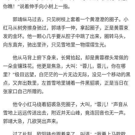
你瞧！”说着伸手向小树上一指。
郭靖纵马过去，只见树枝上套着一个黄澄澄的圈子。小
红马从树旁擦身驰过，郭靖手一伸，拿起圈子，正是黄蓉束
发的金环。他一颗心几乎要从腔子中跳了出来，圈转马头，
向东直奔，驰出里许，只见雪地里一物熠熠生光。
他从马背上俯下身来，长臂拾起，却是黄蓉襟头常佩的
一朵金镶珠花。他更是焦急，大叫：“蓉儿，蓉儿，你在哪
里？”极目远望，白茫茫的一片无边无际，没见一个移动的黑
点，又奔出数里，左首雪地里铺着一件黑貂裘，正是当日在
张家口自己所赠的。
他令小红马绕着貂裘急兜圈子，大叫，“蓉儿！”声音从
雪地上远远传送出去，附近并无山峰，竟连回音也无一声。
郭靖大急，几欲哭出声来。
过了片刻，欧阳锋也跟着来了，叫道：“我要上马歇歇，