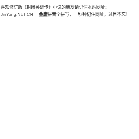
喜欢修订版《射雕英雄传》小说的朋友请记住本站网址：
JinYong.NET.CN
金庸
拼音全拼写，一秒钟记住网址，过目不忘！