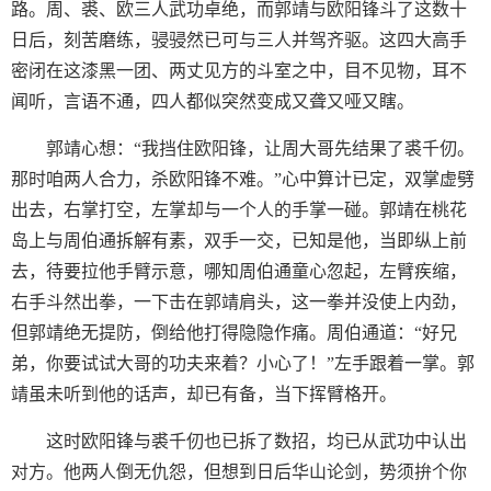
路。周、裘、欧三人武功卓绝，而郭靖与欧阳锋斗了这数十
日后，刻苦磨练，骎骎然已可与三人并驾齐驱。这四大高手
密闭在这漆黑一团、两丈见方的斗室之中，目不见物，耳不
闻听，言语不通，四人都似突然变成又聋又哑又瞎。
郭靖心想：“我挡住欧阳锋，让周大哥先结果了裘千仞。
那时咱两人合力，杀欧阳锋不难。”心中算计已定，双掌虚劈
出去，右掌打空，左掌却与一个人的手掌一碰。郭靖在桃花
岛上与周伯通拆解有素，双手一交，已知是他，当即纵上前
去，待要拉他手臂示意，哪知周伯通童心忽起，左臂疾缩，
右手斗然出拳，一下击在郭靖肩头，这一拳并没使上内劲，
但郭靖绝无提防，倒给他打得隐隐作痛。周伯通道：“好兄
弟，你要试试大哥的功夫来着？小心了！”左手跟着一掌。郭
靖虽未听到他的话声，却已有备，当下挥臂格开。
这时欧阳锋与裘千仞也已拆了数招，均已从武功中认出
对方。他两人倒无仇怨，但想到日后华山论剑，势须拚个你