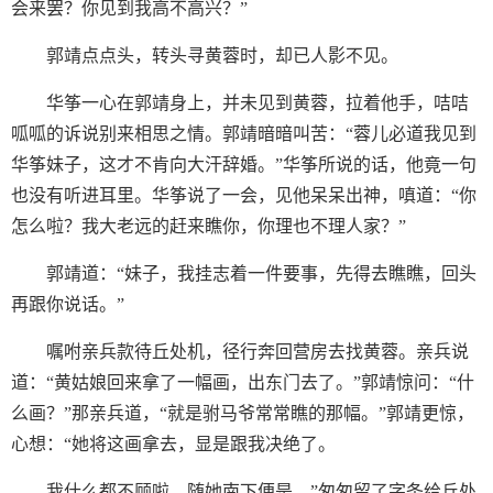
会来罢？你见到我高不高兴？”
郭靖点点头，转头寻黄蓉时，却已人影不见。
华筝一心在郭靖身上，并未见到黄蓉，拉着他手，咭咭
呱呱的诉说别来相思之情。郭靖暗暗叫苦：“蓉儿必道我见到
华筝妹子，这才不肯向大汗辞婚。”华筝所说的话，他竟一句
也没有听进耳里。华筝说了一会，见他呆呆出神，嗔道：“你
怎么啦？我大老远的赶来瞧你，你理也不理人家？”
郭靖道：“妹子，我挂志着一件要事，先得去瞧瞧，回头
再跟你说话。”
嘱咐亲兵款待丘处机，径行奔回营房去找黄蓉。亲兵说
道：“黄姑娘回来拿了一幅画，出东门去了。”郭靖惊问：“什
么画？”那亲兵道，“就是驸马爷常常瞧的那幅。”郭靖更惊，
心想：“她将这画拿去，显是跟我决绝了。
我什么都不顾啦，随她南下便是。”匆匆留了字条给丘处