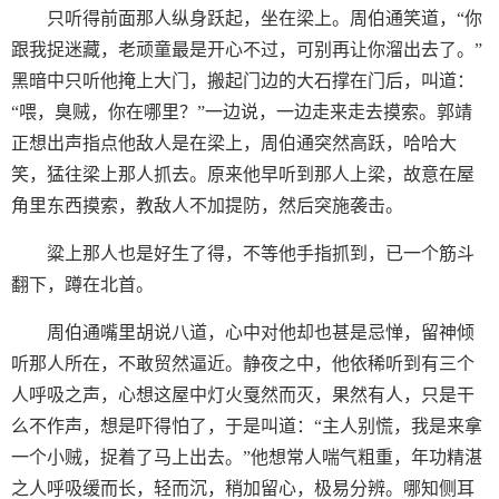
只听得前面那人纵身跃起，坐在梁上。周伯通笑道，“你
跟我捉迷藏，老顽童最是开心不过，可别再让你溜出去了。”
黑暗中只听他掩上大门，搬起门边的大石撑在门后，叫道：
“喂，臭贼，你在哪里？”一边说，一边走来走去摸索。郭靖
正想出声指点他敌人是在梁上，周伯通突然高跃，哈哈大
笑，猛往梁上那人抓去。原来他早听到那人上梁，故意在屋
角里东西摸索，教敌人不加提防，然后突施袭击。
粱上那人也是好生了得，不等他手指抓到，已一个筋斗
翻下，蹲在北首。
周伯通嘴里胡说八道，心中对他却也甚是忌惮，留神倾
听那人所在，不敢贸然逼近。静夜之中，他依稀听到有三个
人呼吸之声，心想这屋中灯火戛然而灭，果然有人，只是干
么不作声，想是吓得怕了，于是叫道：“主人别慌，我是来拿
一个小贼，捉着了马上出去。”他想常人喘气粗重，年功精湛
之人呼吸缓而长，轻而沉，稍加留心，极易分辨。哪知侧耳