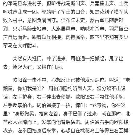
的军马已奔进村子。但听得战马嘶叫声、兵器撞击声、士兵
呼喊声乱成一团。郭靖听了军士的口音，知是花刺子模军队
败入村中，意图负隅固守。但布阵未定，蒙古军已随后赶
到，只听马蹄击地声、大旗展风声、呐喊冲杀声、羽箭破空
声自远而近。跟着短兵相接，肉搏厮杀，四下里不知有多少
军马在大呼酣斗。
突然有人推门，冲了进来。周伯通一把抓起，甩了出
去，捧起大石，又挡在门后。
欧阳锋一击不中，心想反正已被他发现踪迹。叫道，“老
顽童，你知我是谁？”周伯通隐约听到人声，但分辨不出说
话，左手护身，右手伸出去便抓。欧阳锋右手勾住他手腕，
左手反掌拍出。周伯通接了一招，惊叫：“老毒物，你在这
里？”身形微晃，抢向左首，身子已侧了过来，就在那时，北
首那人乘隙而上，发掌向他背后猛击。周伯通右手向欧阳锋
攻去，左拳回挡身后来掌，心想自在桃花岛上练得左右互搏