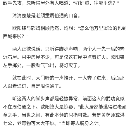
敌手先攻，忽听得屋外有人喝道：“好奸贼，往哪里逃？”
清清楚楚是老顽童周伯通的口音。
欧阳锋与郭靖相顾愕然，均想：“怎么他万里迢迢的也到
西域来啦？”
两人正欲说话，只听得脚步声响，两个人一先一后的奔
近石屋。村中房屋不少，可是仅这石屋中点着灯火。欧阳锋
左手挥处，一股劲气飞出，将灯灭了。
就在此时，大门呀的一声推开，一人奔了进来，后面那
人跟着追进，自是周伯通了。
听这两人的脚步声都是轻捷异常，前面这人的武功竟似
不在周伯通之下。欧阳锋大是惊疑，“此人居然能逃得过老顽
童之手，当世之间，有此本领的屈指可数。若是黄药师或洪
七公，老毒物可大大不妙。”当即筹思脱身之计。