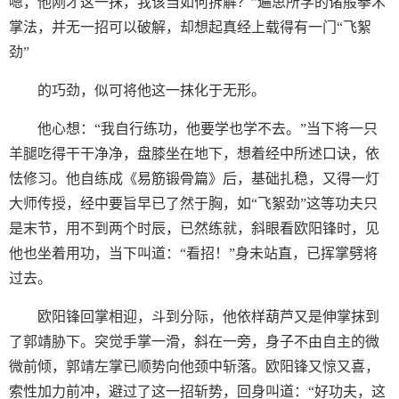
嗯，他刚才这一抹，我该当如何拆解？”遍思所学的诸般拳术
掌法，并无一招可以破解，却想起真经上载得有一门“飞絮
劲”
的巧劲，似可将他这一抹化于无形。
他心想：“我自行练功，他要学也学不去。”当下将一只
羊腿吃得干干净净，盘膝坐在地下，想着经中所述口诀，依
怯修习。他自练成《易筋锻骨篇》后，基础扎稳，又得一灯
大师传授，经中要旨早已了然于胸，如“飞絮劲”这等功夫只
是末节，用不到两个时辰，已然练就，斜眼看欧阳锋时，见
他也坐着用功，当下叫道：“看招！”身未站直，已挥掌劈将
过去。
欧阳锋回掌相迎，斗到分际，他依样葫芦又是伸掌抹到
了郭靖胁下。突觉手掌一滑，斜在一旁，身子不由自主的微
微前倾，郭靖左掌已顺势向他颈中斩落。欧阳锋又惊又喜，
索性加力前冲，避过了这一招斩势，回身叫道：“好功夫，这