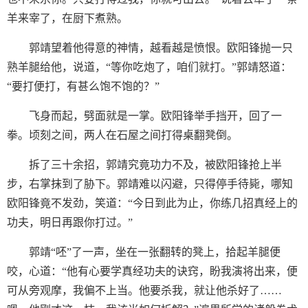
羊来宰了，在厨下煮熟。
郭靖望着他得意的神情，越看越是愤恨。欧阳锋抛一只
熟羊腿给他，说道，“等你吃炮了，咱们就打。”郭靖怒道：
“要打便打，有甚么饱不饱的？”
飞身而起，劈面就是一掌。欧阳锋举手挡开，回了一
拳。顷刻之间，两人在石屋之间打得桌翻凳倒。
拆了三十余招，郭靖究竟功力不及，被欧阳锋抢上半
步，右掌抹到了胁下。郭靖难以闪避，只得停手待毙，哪知
欧阳锋竟不发劲，笑道：“今日到此为止，你练几招真经上的
功夫，明日再跟你打过。”
郭靖“呸”了一声，坐在一张翻转的凳上，拾起羊腿便
咬，心道：“他有心要学真经功夫的诀窍，盼我演将出来，便
可从旁观摩，我偏不上当。他要杀我，就让他杀好了……