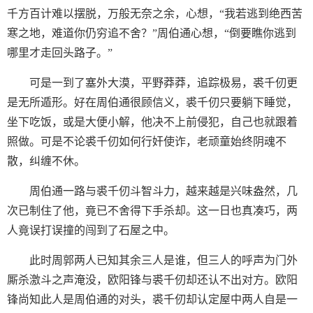
千方百计难以摆脱，万般无奈之余，心想，“我若逃到绝西苦
寒之地，难道你仍穷追不舍？”周伯通心想，“倒要瞧你逃到
哪里才走回头路子。”
可是一到了塞外大漠，平野莽莽，追踪极易，裘千仞更
是无所遁形。好在周伯通很顾信义，裘千仞只要躺下睡觉，
坐下吃饭，或是大便小解，他决不上前侵犯，自己也就跟着
照做。可是不论裘千仞如何行奸使诈，老顽童始终阴魂不
散，纠缠不休。
周伯通一路与裘千仞斗智斗力，越来越是兴味盎然，几
次已制住了他，竟已不舍得下手杀却。这一日也真凑巧，两
人竟误打误撞的闯到了石屋之中。
此时周郭两人已知其余三人是谁，但三人的呼声为门外
厮杀激斗之声淹没，欧阳锋与裘千仞却还认不出对方。欧阳
锋尚知此人是周伯通的对头，裘千仞却认定屋中两人自是一