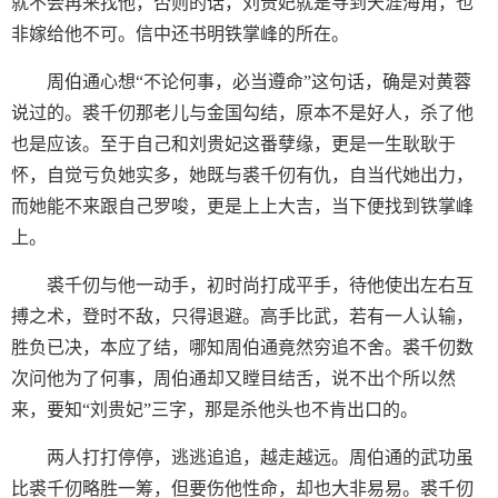
就不会再来找他，否则的话，刘贵妃就是寻到天涯海角，也
非嫁给他不可。信中还书明铁掌峰的所在。
周伯通心想“不论何事，必当遵命”这句话，确是对黄蓉
说过的。裘千仞那老儿与金国勾结，原本不是好人，杀了他
也是应该。至于自己和刘贵妃这番孽缘，更是一生耿耿于
怀，自觉亏负她实多，她既与裘千仞有仇，自当代她出力，
而她能不来跟自己罗唆，更是上上大吉，当下便找到铁掌峰
上。
裘千仞与他一动手，初时尚打成平手，待他使出左右互
搏之术，登时不敌，只得退避。高手比武，若有一人认输，
胜负已决，本应了结，哪知周伯通竟然穷追不舍。裘千仞数
次问他为了何事，周伯通却又瞠目结舌，说不出个所以然
来，要知“刘贵妃”三字，那是杀他头也不肯出口的。
两人打打停停，逃逃追追，越走越远。周伯通的武功虽
比裘千仞略胜一筹，但要伤他性命，却也大非易易。裘千仞