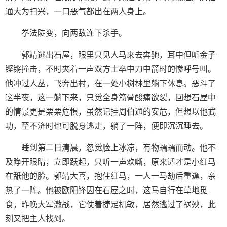
通大为扫兴，一口恶气都出在两人身上。
拳法陡变，向两敌连下杀手。
郭靖逃出石屋，眼里只见人马来去奔驰，耳中但听金子
铿锵撞击，不时夹着一声双方士卒中刀中箭时的惨呼号叫。
他冲过人丛，飞奔出村，在一处小树林里躺下休息。恶斗了
这半夜，这一躺下来，只觉全身筋骨酸痛欲裂，回想石屋中
的情景更是栗栗危惧，虽然记挂周伯通的安危，但想以他武
功，至不济时也可脱身逃走，躺了一阵，便即沉沉睡去。
睡到第二日清晨，忽觉脸上冰凉，有物蠕蠕而动。他不
及睁开眼睛，立即跃起，只听一声欢嘶，原来适才是小红马
在舐他的脸。郭靖大喜，抱住红马，一人一马劫后重逢，亲
热了一阵。他被欧阳锋囚在石屋之时，这马自行在草地觅
食，昨晚大军激战，它仗着捷足机敏，居然逃过了祸殃，此
刻又把主人找到。