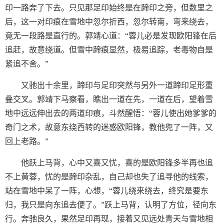
印一路奔了下去。只见那足印始终是在蹄印之旁，但数里之
后，这一对印痕在雪地中忽尔折西，忽尔转南，弯来绕去，
竟无一段路是直行的。郭靖心道：“蓉儿必是发现欧阳锋在后
追赶，故意绕道。但雪中蹄痕显然，极易追踪，老毒物自是
紧追不舍。”
又驰出十余里，蹄印与足印突然与另外一道蹄印足形重
叠交叉。郭靖下马察看，瞧出一道在先，一道在后，望着雪
地中远远伸出去的两道印痕，斗然醒悟：“蓉儿使出她爹爹的
奇门之术，故意东绕西转的迷惑欧阳锋，教他兜了一阵，又
回上老路。”
他跃上马背，心中又喜又忧，喜的是欧阳锋多半再也追
不上黄蓉，忧的是蹄印杂乱，自己却也失了追寻他的线索，
站在雪地中呆了一阵，心想，“蓉儿绕来绕去，终究是要东
归，我只是向东追去便了。”跃上马背，认明了方位，径向东
行。奔驰良久，果然足印再现，接着又见远处青天与雪地相