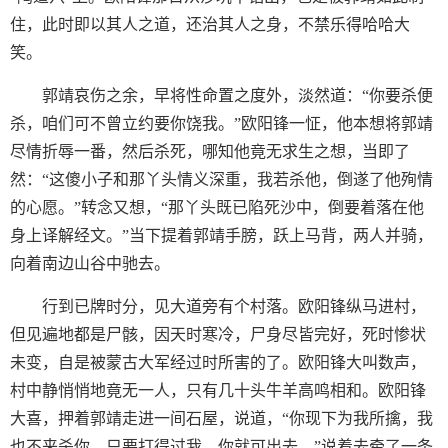
住，此时即以其人之道，还治其人之身，不禁乐得哈哈大
笑。
郭靖哀伤之余，早将性命置之度外，淡然道：“你要杀便
杀，咱们可不曾立约要你饶我。”欧阳锋一怔，他本想将郭靖
尽情折辱一番，然后杀死，哪知他竟无求生之想，当即了
然：“这傻小子和那丫头情义深重，我若杀他，倒遂了他殉情
的心愿。”转念又想，“那丫头既已陷死沙中，倒要着落在他
身上译解经文。”当下提着郭靖手膀，跃上马背，两人并骑，
向着南边山谷中驰去。
行到已牌时分，见大道旁有个村落。欧阳锋纵马进村，
但见遍地都是尸骸，因天时寒冷，尸身尽皆完好，死时惨状
未变，自是被蒙古大军经过时所害的了。欧阳锋大叫数声，
村中静悄悄地竟无一人，只有几十头牛羊高鸣相和。欧阳锋
大喜，押着郭靖走进一间石屋，说道，“你现下为我所擒，我
也不来杀你。只要打得过我，你就可出去。”说着去牵了一条