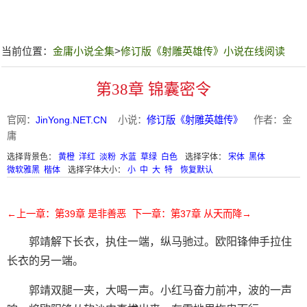
当前位置：
金庸小说全集
>
修订版《射雕英雄传》小说在线阅读
第38章 锦囊密令
官网：
JinYong.NET.CN
小说：
修订版《射雕英雄传》
作者：金
庸
选择背景色：
黄橙
洋红
淡粉
水蓝
草绿
白色
选择字体：
宋体
黑体
微软雅黑
楷体
选择字体大小：
小
中
大
特
恢复默认
←上一章：第39章 是非善恶
下一章：第37章 从天而降→
郭靖解下长衣，执住一端，纵马驰过。欧阳锋伸手拉住
长衣的另一端。
郭靖双腿一夹，大喝一声。小红马奋力前冲，波的一声