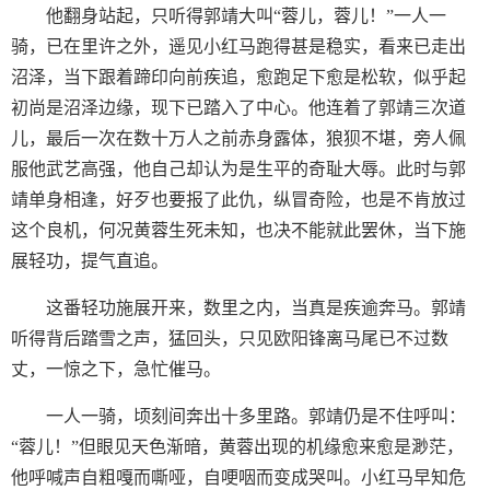
他翻身站起，只听得郭靖大叫“蓉儿，蓉儿！”一人一
骑，已在里许之外，遥见小红马跑得甚是稳实，看来已走出
沼泽，当下跟着蹄印向前疾追，愈跑足下愈是松软，似乎起
初尚是沼泽边缘，现下已踏入了中心。他连着了郭靖三次道
儿，最后一次在数十万人之前赤身露体，狼狈不堪，旁人佩
服他武艺高强，他自己却认为是生平的奇耻大辱。此时与郭
靖单身相逢，好歹也要报了此仇，纵冒奇险，也是不肯放过
这个良机，何况黄蓉生死未知，也决不能就此罢休，当下施
展轻功，提气直追。
这番轻功施展开来，数里之内，当真是疾逾奔马。郭靖
听得背后踏雪之声，猛回头，只见欧阳锋离马尾已不过数
丈，一惊之下，急忙催马。
一人一骑，顷刻间奔出十多里路。郭靖仍是不住呼叫：
“蓉儿！”但眼见天色渐暗，黄蓉出现的机缘愈来愈是渺茫，
他呼喊声自粗嘎而嘶哑，自哽咽而变成哭叫。小红马早知危