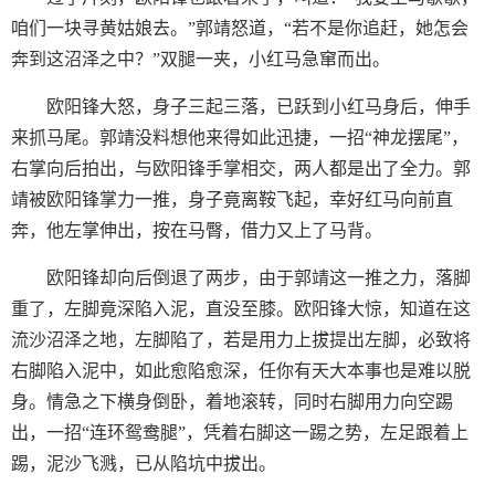
咱们一块寻黄姑娘去。”郭靖怒道，“若不是你追赶，她怎会
奔到这沼泽之中？”双腿一夹，小红马急窜而出。
欧阳锋大怒，身子三起三落，已跃到小红马身后，伸手
来抓马尾。郭靖没料想他来得如此迅捷，一招“神龙摆尾”，
右掌向后拍出，与欧阳锋手掌相交，两人都是出了全力。郭
靖被欧阳锋掌力一推，身子竟离鞍飞起，幸好红马向前直
奔，他左掌伸出，按在马臀，借力又上了马背。
欧阳锋却向后倒退了两步，由于郭靖这一推之力，落脚
重了，左脚竟深陷入泥，直没至膝。欧阳锋大惊，知道在这
流沙沼泽之地，左脚陷了，若是用力上拔提出左脚，必致将
右脚陷入泥中，如此愈陷愈深，任你有天大本事也是难以脱
身。情急之下横身倒卧，着地滚转，同时右脚用力向空踢
出，一招“连环鸳鸯腿”，凭着右脚这一踢之势，左足跟着上
踢，泥沙飞溅，已从陷坑中拔出。