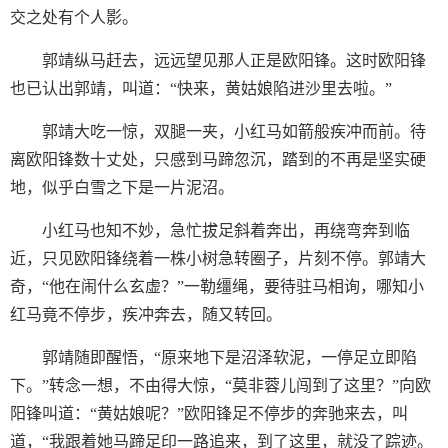
交之处有个人影。
郭靖纵马赶去，远远望见那人正是欧阳锋。这时欧阳锋
也已认出郭靖，叫道：“快来，黄姑娘陷进沙里去啦。”
郭靖大吃一惊，双腿一夹，小红马如箭般疾冲而前。待
离欧阳锋数十丈处，只感到马蹄忽沉，踏到的不再是坚实硬
地，似乎白雪之下是一片泥沼。
小红马也知不妙，急忙拔足斜着奔出，再绕弯奔到临
近，只见欧阳锋绕着一株小树急转圈子，片刻不停。郭靖大
奇，“他在闹什么玄虚？”一勒缰绳，要待驻马相询，哪知小
红马竟不停步，疾冲奔去，随又转回。
郭靖随即醒悟，“原来地下是沼泽软泥，一停足立即陷
下。”转念一想，不由得大惊，“莫非蓉儿闯到了这里？”向欧
阳锋叫道：“黄姑娘呢？”欧阳锋足不停步的奔驰来去，叫
道，“我跟着她马蹄足印一路追来，到了这里，就没了踪迹。