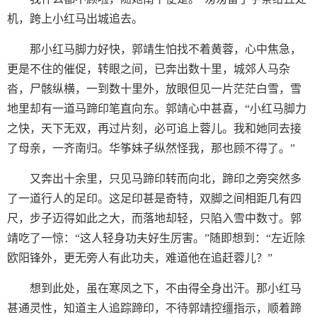
机，跨上小红马出城追去。
那小红马脚力好快，郭靖生怕找不着黄蓉，心中焦急，
更是不住的催促，转眼之间，已奔出数十里，城郊人马杂
沓，尸骸纵横，一到数十里外，放眼但见一片茫茫白雪，雪
地里却有一道马蹄印笔直向东。郭靖心中甚喜，“小红马脚力
之快，天下无双，再过片刻，必可追上蓉儿。我和她同去接
了母亲，一齐南归。华筝妹子纵然怪我，那也顾不得了。”
又奔出十余里，只见马蹄印转而向北，蹄印之旁突然多
了一道行人的足印。这足印甚是奇特，双脚之间相距几有四
尺，步子迈得如此之大，而落地却轻，只陷入雪中数寸。郭
靖吃了一惊：“这人轻身功夫好生厉害。”随即想到：“左近除
欧阳锋外，更无旁人有此功夫，难道他在追赶蓉儿？”
想到此处，虽在寒凤之下，不由得全身出汗。那小红马
甚通灵性，知道主人追踪蹄印，不待郭靖控缰指示，顺着蹄