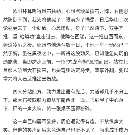
欧阳锋耳听得风声猛劲，心想老顽童掷石之际，右侧必
然防御不到，我先将他毙了，眼前少了祸患，日后华山二次
论剑更去了一个劲敌。心念甫动，身子已然蹲下，双手齐
推，运“蛤蟆功”直击过去。他蹲在西端，这一推自西而东，
势道凌厉之极。郭靖与他连斗数十日，于他一举一动都已了
然于胸，虽在黑夜之中，一听得这股劲风，已知他忽向周伯
通施袭，当即跨步上前，一招“亢龙有悔”急拍而出。站在北
首那人听到大石掷来，也是弯腿站定马步，双掌外翻，要以
掌力将大石反推出去伤敌。
四人分站四方，劲力发出虽有先后，力道却几乎不分上
下。那大石被四股力道从东南西北一逼，飞到屋子中心落
下，砰的一声大响，将一张桌子压得粉碎。
这一声巨响震耳欲聋，周伯通觉得有趣，不禁纵声大
笑。但他的笑声到后来竟连自己也听不见了，原来成千成万