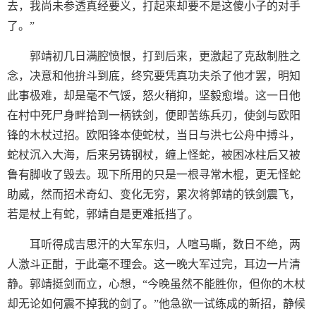
去，我尚未参透真经要义，打起来却要不是这傻小子的对手
了。”
郭靖初几日满腔愤恨，打到后来，更激起了克敌制胜之
念，决意和他拚斗到底，终究要凭真功夫杀了他才罢，明知
此事极难，却是毫不气馁，怒火稍抑，坚毅愈增。这一日他
在村中死尸身畔拾到一柄铁剑，便即苦练兵刃，使剑与欧阳
锋的木杖过招。欧阳锋本使蛇杖，当日与洪七公舟中搏斗，
蛇杖沉入大海，后来另铸钢杖，缠上怪蛇，被困冰柱后又被
鲁有脚收了毁去。现下所用的只是一根寻常木棍，更无怪蛇
助威，然而招术奇幻、变化无穷，累次将郭靖的铁剑震飞，
若是杖上有蛇，郭靖自是更难抵挡了。
耳听得成吉思汗的大军东归，人喧马嘶，数日不绝，两
人激斗正酣，于此毫不理会。这一晚大军过完，耳边一片清
静。郭靖挺剑而立，心想，“今晚虽然不能胜你，但你的木杖
却无论如何震不掉我的剑了。”他急欲一试练成的新招，静候