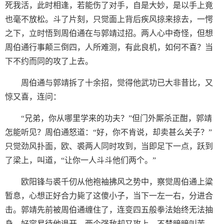
死我活，此时相逢，若能伤了对手，自是大妙，是以手上竟
也毫不放松。斗了片刻，只觉面上背后疾风掠来掠去，一愕
之下，立时悟到周伯通在与郭靖过招。两人心中奇怪，但想
周伯通行事颠三倒四，人所难测，有此良机，如何不喜？当
下不约而同的攻了上去。
周伯通与郭靖拆了十余招，觉得他武功已大非昔比，又
惊又喜，连问：
“兄弟，你从哪里学来的功夫？”但门外厮杀正酣，郭靖
怎能听见？周伯通怒道：“好，你不肯说，却卖甚么关子？”
只觉劲风扑面，欧、裘两人同时攻到，当即足下一点，跃到
了梁上，叫道，“让你一人斗斗他们两个。”
欧阳锋与裘千仞从他袍袖拂风之势中，察觉周伯通上粱
暂息，心想正好合力毙了这傻小子，当下一左一右，分进合
击。郭靖先前被周伯通缠住了，连变四五般拳法始终无法抽
身，好容易待他退开，两个强敌却又攻上，不禁暗暗叫苦，