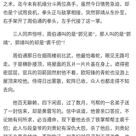
之术，迄今未有机缘分斗两位高手，虽然今日情势急迫，却
也是个试用良机，拳头正与敌掌相接，突然郭靖从东扑至，
右手架开了周伯通的拳头，左手代接了这一掌。
三人同声惊呼，周伯通叫的是“郭兄弟”，那人叫的是“郭
靖”，郭靖叫的却是“裘千仞”！
周伯通那日在烟雨楼前比武，他最怕毒蛇，眼见无路可
走。于是横卧搂顶，将屋面的瓦爿一片片盖在身上，遮得密
密层层，官兵的羽箭固然射他不着，欧阳锋的青蛇也没游上
屋顶来咬他。侍得日出雾散，蛇阵已收，众人也都走得不知
去向。
他百无聊赖，四下闲逛，过了数月，丐帮的一名弟子送
了一封信来，却是黄蓉写的。信中说道，他曾亲口答应，不
论她有何所求，必当遵命，现下要他去杀了铁掌帮帮主裘千
仞；此人与段皇爷的刘贵妃有深仇大怨，杀了他后，刘贵妃