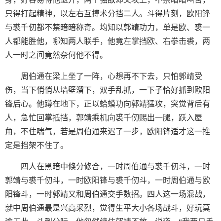
只得打起精神，以左右互搏术分挡二人。斗得片刻，欧阳锋
与裘千仞都不禁暗暗称奇。均知以郭靖功力，单是欧、裘一
人都能胜他，哪知两人联手，他竟左掌挡欧、右拳击裘，两
人一时之间竟然奈何他不得。
周伯通在梁上坐了一阵，心想再不下去，只怕郭靖受
伤，当下悄悄从墙壁溜下，双手乱抓，一下子恰好抓到欧阳
锋后心。他蹲在地下，正以蛤蟆功向郭靖猛攻，突觉背后有
人，急忙回掌抵挡，郭靖乘机向裘千仞赐出一腿，跃入屋
角，不住喘气，若是周伯通来迟了一步，欧阳锋适才这一推
定是挡架不住了。
四人在黑暗中倏分修合，一时周伯通与裘千仞斗，一时
郭靖与裘千仞斗，一时欧阳锋与裘千仞斗，一时周伯通与欧
阳锋斗，一时郭靖又和周伯通交手数招。四人这一场混战，
就中周伯通最是兴高采烈，觉得生平大小各场战斗，好玩莫