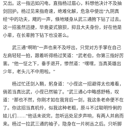
又出。这一指迅如闪电，直指杨过眉心，料想他决计不及抽
剑回护。杨过见来指奇速，绝难化解，危急中使出“九阴真
经”中的功夫，飕的一声，倏地矮身从武三通胯下钻了过去。
这一招虽然迅捷，毕竟姿式狼狈，抑且大夫身份，好在他是
小辈，在长辈胯下钻下也没甚么。
武三通“啊哟”一声也来不及呼出，只觉对方手掌在自己
左肩轻轻一拍，跟着听得杨过笑道：“武老伯，你第三指好厉
害。”他一怔之下，垂手退开，惨然道：“嘿嘿，当真英雄出
少年，老头儿不中用啦。”
杨过忙还剑入鞘，躬身道：“小侄这一招避得太也难看，
倘若当真比武，小侄已然输了。”武三通心中略感舒畅，叹
道：“那也不然，你刚才如在我背后一剑，我这条老命便不在
了。你这招当真机伶，似我这种老粗，原斗不过聪明怜俐的
娃儿们……”他话未说完，忽听远处足步声响，有两人并肩而
来。杨过一拉武三通的袖子，隐身在一片树丛之后。只听脚