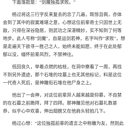
下面落款是：“剑魔独孤求败。”
杨过将这三行字反来复去的念了几遍，既惊且佩，亦体
会到了其中的寂寞难堪之意，心想这位前辈奇士只因世上无
敌，只得在深谷隐居，则武功之深湛精妙，实不知到了何等
地步。此人号称“剑魔”，自是运剑若神，名字叫作“求败”，想
是走遍天下欲寻一胜己之人，始终未能如愿，终于在此处郁
郁以没，缅怀前辈风烈，不禁神往。
低回良久，举着点燃的枯枝，在洞中察看了一周，再找
不到另外遗迹，那个石堆的坟墓上也无其他标记，料是这位
一代奇人死后，是神雕衔石堆在他尸身之上。
他出了一会神，对这位前辈异人越来越是仰慕，不自禁
的在石墓之前跪拜，拜了四拜。那神雕见他对石墓礼数甚
恭，似乎心中欢喜，伸出翅膀又在他肩头轻拍几下。
杨过心想：“这位独孤前辈的遗言之中称雕为友，然则此