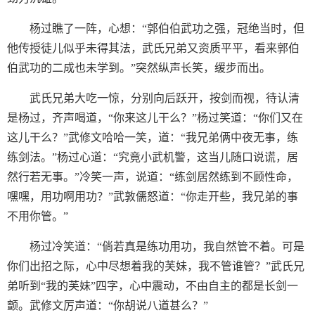
杨过瞧了一阵，心想：“郭伯伯武功之强，冠绝当时，但
他传授徒儿似乎未得其法，武氏兄弟又资质平平，看来郭伯
伯武功的二成也未学到。”突然纵声长笑，缓步而出。
武氏兄弟大吃一惊，分别向后跃开，按剑而视，待认清
是杨过，齐声喝道，“你来这儿干么？”杨过笑道：“你们又在
这儿干么？”武修文哈哈一笑，道：“我兄弟俩中夜无事，练
练剑法。”杨过心道：“究竟小武机警，这当儿随口说谎，居
然行若无事。”冷笑一声，说道：“练剑居然练到不顾性命，
嘿嘿，用功啊用功？”武敦儒怒道：“你走开些，我兄弟的事
不用你管。”
杨过冷笑道：“倘若真是练功用功，我自然管不着。可是
你们出招之际，心中尽想着我的芙妹，我不管谁管？”武氏兄
弟听到“我的芙妹”四字，心中震动，不由自主的都是长剑一
颤。武修文厉声道：“你胡说八道甚么？”