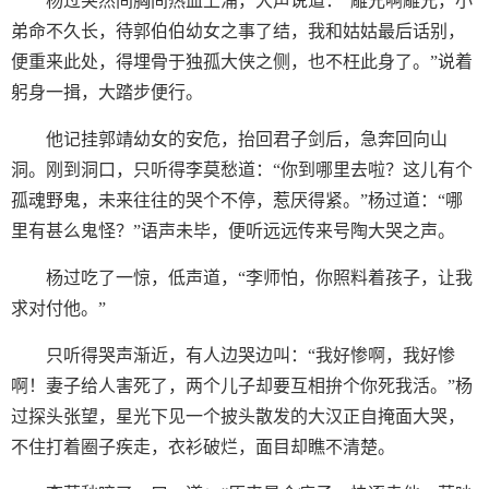
杨过突然间胸间热血上涌，大声说道：“雕兄啊雕兄，小
弟命不久长，待郭伯伯幼女之事了结，我和姑姑最后话别，
便重来此处，得埋骨于独孤大侠之侧，也不枉此身了。”说着
躬身一揖，大踏步便行。
他记挂郭靖幼女的安危，抬回君子剑后，急奔回向山
洞。刚到洞口，只听得李莫愁道：“你到哪里去啦？这儿有个
孤魂野鬼，未来往往的哭个不停，惹厌得紧。”杨过道：“哪
里有甚么鬼怪？”语声未毕，便听远远传来号陶大哭之声。
杨过吃了一惊，低声道，“李师怕，你照料着孩子，让我
求对付他。”
只听得哭声渐近，有人边哭边叫：“我好惨啊，我好惨
啊！妻子给人害死了，两个儿子却要互相拚个你死我活。”杨
过探头张望，星光下见一个披头散发的大汉正自掩面大哭，
不住打着圈子疾走，衣衫破烂，面目却瞧不清楚。