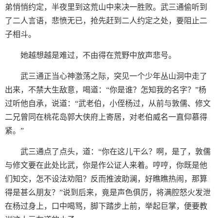
弟悄悄约定，半夜里到这荒山中来决一胜败。武三通偷听到
了二人言语，悲愤无已，抢先赶到二人约定之处，要阻止二
子相斗。
她越想越是难过，不由得在荒野中放声悲号。
武三通正当心神激荡之际，突见一个少年丛山洞中走了
出来，不禁大生敌意，喝道：“你是谁？怎知我的名字？”杨
过听他自承，说道：“武老伯，小侄杨过，从前与敦儒、修文
二兄曾同在桃花岛郭大侠府上寄居，对老伯威名一直仰慕得
紧。”
武三通点了点头，道：“你在这儿干么？啊，是了，敦儒
与修文要在此处比武，你是作公证人来着。哼哼，你既是他
们知交，怎不设法劝阻？反而推波助澜，好瞧瞧热闹，那算
得是甚么朋友？”说到后来，竟是声色俱厉，将满腔怒火发泄
在杨过身上，口中喝骂，脚下踏步上前，举起巨掌，便要教