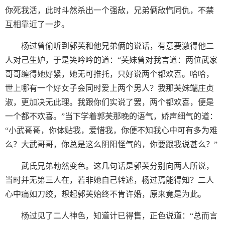
你死我活，此时斗然杀出一个强敌，兄弟俩敌忾同仇，不禁
互相靠近了一步。
杨过曾偷听到郭芙和他兄弟俩的说话，有意要激得他二
人对己生妒，于是笑吟吟的道：“芙妹曾对我言道：两位武家
哥哥缠得她好紧，她无可推托，只好说两个都欢喜。哈哈，
世上哪有一个好女子会同时爱上两个男人？我那芙妹端庄贞
淑，更加决无此理。我跟你们实说了罢，两个都欢喜，便是
一个都不欢喜。”当下学着郭芙那晚的语气，娇声细气的道：
“小武哥哥，你体贴我，爱惜我，你便不知我心中可有多为难
么？大武哥哥，你总是这么阴阳怪气的，你要跟我说甚么？”
武氏兄弟勃然变色。这几句话是郭芙分别向两人所说，
当时并无第三人在，若非她自己转述，杨过焉能得知？二人
心中痛如刀绞，想起郭芙始终不肯许婚，原来竟是为此。
杨过见了二人神色，知道计已得售，正色说道：“总而言