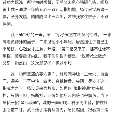
过功力既浅，所学为时极暂，学后又未尽心钻研苦练，哪及
得上武三通数十年的专心一致？两指相触，杨过只觉右臂一
震，全身发热，腾腾腾退出五六步，才勉强拿住桩子，不致
摔倒。
武三通“咦”的一声，道：“小子果然在桃花岛住过。”一来
碍着黄药师的面于，二来见他小小年纪，居然挡住了自己生
平绝技，心起爱才之意，喝道：“第二指又来了，挡不住便不
用挡，莫要震坏内脏，我不伤你性命便是。”说着抢上数步，
又是一指点出，这次却是指向杨过小腹。
这一指所盖罩的要穴更广，肚腹间冲脉十二大穴，自幽
门、通谷，下至中注、四满，直抵横骨、会阴，尽处于这一
指威力之下。杨过见来势甚疾，如再以“弹指神通”功夫抵
挡，只怕不但手指断折，还得如他所云内脏也得震伤，当下
急使一招“琴心暗通”，嗤的一声轻响，君子剑出鞘，护在肚
腹之前二寸。武三通手指将及剑刃，急忙缩回，跟着第三指