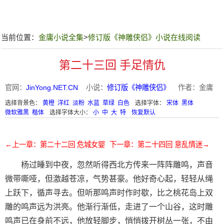
当前位置：
金庸小说全集
>
修订版《神雕侠侣》小说在线阅读
第二十三回 手足情仇
官网：
JinYong.NET.CN
小说：
修订版《神雕侠侣》
作者：金庸
选择背景色：
黄橙
洋红
淡粉
水蓝
草绿
白色
选择字体：
宋体
黑体
微软雅黑
楷体
选择字体大小：
小
中
大
特
恢复默认
←上一章：第二十二回 危城女婴
下一章：第二十四回 意乱情迷→
杨过睡到中夜，忽然听得西北方传来一阵阵雕鸣，声音
微带嘶哑，但激越苍凉，气势甚豪。他好奇心起，轻轻从绳
上跃下，循声寻去。但听那鸣声时作时歇，比之桃花岛上双
雕的鸣声远为洪亮。他渐行渐低，走进了一个山谷，这时雕
鸣声已在身前不远，他放轻脚步，悄悄拨开树丛一张，不由