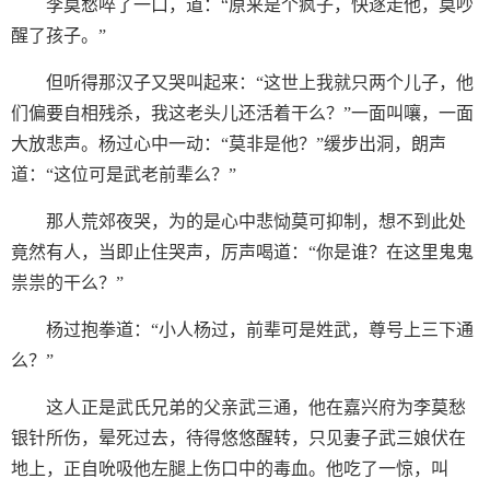
李莫愁啐了一口，道：“原来是个疯子，快逐走他，莫吵
醒了孩子。”
但听得那汉子又哭叫起来：“这世上我就只两个儿子，他
们偏要自相残杀，我这老头儿还活着干么？”一面叫嚷，一面
大放悲声。杨过心中一动：“莫非是他？”缓步出洞，朗声
道：“这位可是武老前辈么？”
那人荒郊夜哭，为的是心中悲恸莫可抑制，想不到此处
竟然有人，当即止住哭声，厉声喝道：“你是谁？在这里鬼鬼
祟祟的干么？”
杨过抱拳道：“小人杨过，前辈可是姓武，尊号上三下通
么？”
这人正是武氏兄弟的父亲武三通，他在嘉兴府为李莫愁
银针所伤，晕死过去，待得悠悠醒转，只见妻子武三娘伏在
地上，正自吮吸他左腿上伤口中的毒血。他吃了一惊，叫