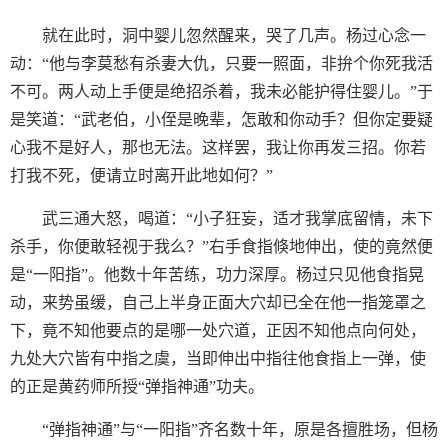
就在此时，洞中婴儿忽然醒来，哭了几声。杨过心念一
动：“他与李莫愁有杀妻大仇，只要一照面，非拚个你死我活
不可。两人动上手便是绝招杀着，我未必能护得住婴儿。”于
是笑道：“武老伯，小侄是晚辈，怎敢和你动手？但你定要疑
心我不是好人，那也无法。这样罢，我让你再发三招。你若
打我不死，便请立时离开此地如何？”
武三通大怒，喝道：“小子狂妄，适才我掌底留情，未下
杀手，你便敢轻视于我么？”右手食指倏地伸出，使的竟然便
是“一阳指”。他数十年苦练，功力深厚。杨过只见他食指晃
动，来势虽缓，自己上半身正面大穴却已全在他一指笼罩之
下，竟不知他要点的是哪一处穴道，正因不知他点向何处，
九处大穴皆有中指之虞，当即伸出中指往他食指上一弹，使
的正是黄药师所授“弹指神通”功夫。
“弹指神通”与“一阳指”齐名数十年，原是各擅胜场，但杨