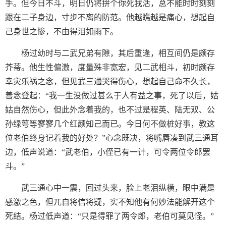
手。但今日不斗，明日仍将拚个你死我活，总不能时时刻刻
跟在二子身边，寸步不离的防范。他越瞧越是痛心，想起自
己身世之惨，不由得泪如雨下。
杨过幼时与二武兄弟有隙，其后重逢，相互间仍是颇存
芥蒂。他生性偏激，度量殊非宽宏，见二武相斗，初时颇存
幸灾乐祸之念，但见武三通哭得伤心，想起自己命不久长，
善念登起：“我一生没做过甚么于人有益之事，死了以后，姑
姑自然伤心，但此外念着我的，也不过是程英、陆无双、公
孙绿萼等寥寥几个红颜知己而已。今日何不做桩好事，教这
位老伯终身记着我的好处？”心念既决，将嘴唇凑到武三通耳
边，低声说道：“武老伯，小侄已有一计，可令两位令郎罢
斗。”
武三通心中一震，回过头来，脸上老泪纵横，眼中满是
感激之色，但兀自将信将疑，实不知他有何妙法能解开这个
死结。杨过低声道：“只是得罪了两令郎，老伯可莫见怪。”