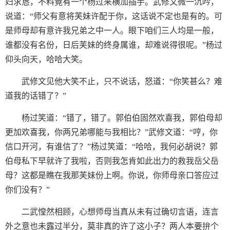
妇求恳，不料竟有一个杨过来横加插手。武修文微一沉吟，
说道：“师父有意将芙妹许配于你，这话说不定也是有的。可
是师母却有意许我兄弟之中一人。眼下咱们三人均是一般，
谁都没有名份，日后芙妹的终身属谁，却难说得很呢。”杨过
仰头向天，哈哈大笑。
武修文见他大笑不止，只不说话，怒道：“你笑甚么？难
道我的话错了？”
杨过笑道：“错了，错了。郭伯伯固然欢喜我，郭伯母却
更加欢喜我，你两兄弟哪能与我相比？”武修文道：“哼，你
信口开河，有谁信了？”杨过笑道：“哈哈，我何必胡说？郭
伯母私下早就许了我啦，否则我怎肯如此出力的救我岳父岳
母？这都是瞧在我那芙妹份上啊。你说，你师母亲口答应过
你们没有？”
二武惶然相顾，心想师母当真从未有过确切言语，连言
外之意也未露过半分，莫非真的许了这小子？两人本要拚个