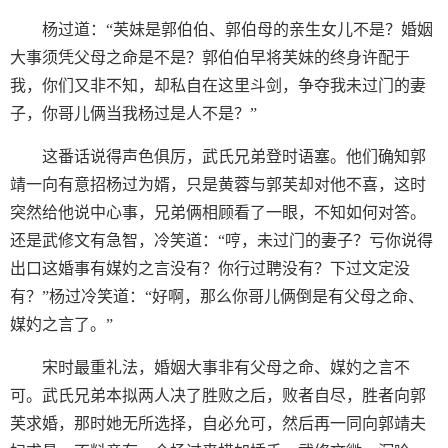
杨过道：“芙妹是郭伯伯、郭伯母的亲生女儿不是？婚姻
大事须凭父母之命是不是？郭伯伯早将芙妹的终身许配于
我，你们又非不知，却私自在这里斗剑，争夺我未过门的妻
子，你哥儿俩当我杨过是人不是？”
这番话说得声色俱厉，武氏兄弟登时语塞。他们确知郭
靖一向有意招杨过为婿，只是黄蓉与郭芙却对他不喜，这时
突然给他说中心事，兄弟俩相顾看了一眼，不知如何对答。
还是武修文有急智，冷笑道：“哼，未过门的妻子？亏你说得
出口这婚事有媒妁之言没有？你行过聘没有？下过文定没
有？”杨过冷笑道：“好啊，那么你哥儿俩倒是有父母之命、
媒妁之言了。”
宋时最重礼法，婚姻大事非有父母之命、媒妁之言不
可。武氏兄弟本拟两人决了胜败之后，败者自尽，胜者向郭
芙求婚，那时她无所选择，自必允可，然后再一同向郭靖夫