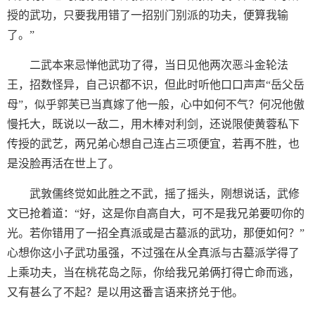
授的武功，只要我用错了一招别门别派的功夫，便算我输
了。”
二武本来忌惮他武功了得，当日见他两次恶斗金轮法
王，招数怪异，自己识都不识，但此时听他口口声声“岳父岳
母”，似乎郭芙已当真嫁了他一般，心中如何不气？何况他傲
慢托大，既说以一敌二，用木棒对利剑，还说限使黄蓉私下
传授的武艺，两兄弟心想自己连占三项便宜，若再不胜，也
是没脸再活在世上了。
武敦儒终觉如此胜之不武，摇了摇头，刚想说话，武修
文已抢着道：“好，这是你自高自大，可不是我兄弟要叨你的
光。若你错用了一招全真派或是古墓派的武功，那便如何？”
心想你这小子武功虽强，不过强在从全真派与古墓派学得了
上乘功夫，当在桃花岛之际，你给我兄弟俩打得亡命而逃，
又有甚么了不起？是以用这番言语来挤兑于他。