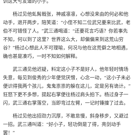
训这大亏友道的小子。
杨过见他虬髯戟张，神戚凛凛，心想没来由的何必和他
动手，退开两步，陪笑道：“小侄不知二位武兄要来比武，老
伯不可错怪了人。”武三通喝道：“还要花言巧语？你若事先
不知，何以到了这里？世界这么大，却偏偏来到这荒山穷
谷？”杨过心想此人不可理喻，何况与他在这荒僻之地相遇，
确也甚是凑巧，一时不知如何解释。
武三通见他迟疑，料定这小子不是好人，他年轻时情场
失意，每见到俊秀的少年便觉厌憎，心念一动，“这小子未必
便识得我两个孩儿，鬼鬼祟祟的躲在这儿，定是另有诡计。”
狂怒下更不多想，提起右掌便往杨过肩头拍下。杨过身子一
闪，武三通右掌落空，当即弯过左臂，一记时锤撞了过去。
杨过见他出招劲力沉厚，不敢怠慢，斜身移步，又避过
一招。武三通叫道：“好小子，轻功倒是了得，亮剑动手
罢！”