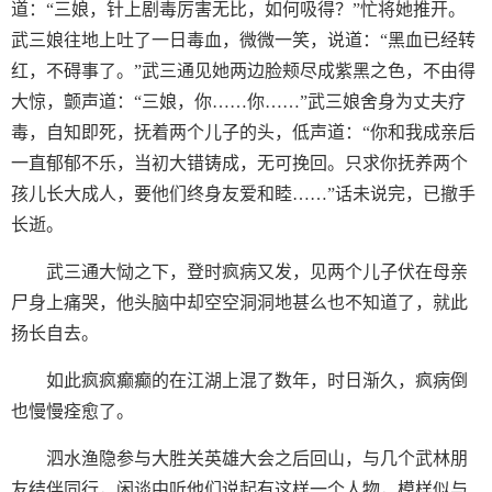
道：“三娘，针上剧毒厉害无比，如何吸得？”忙将她推开。
武三娘往地上吐了一日毒血，微微一笑，说道：“黑血已经转
红，不碍事了。”武三通见她两边脸颊尽成紫黑之色，不由得
大惊，颤声道：“三娘，你……你……”武三娘舍身为丈夫疗
毒，自知即死，抚着两个儿子的头，低声道：“你和我成亲后
一直郁郁不乐，当初大错铸成，无可挽回。只求你抚养两个
孩儿长大成人，要他们终身友爱和睦……”话未说完，已撤手
长逝。
武三通大恸之下，登时疯病又发，见两个儿子伏在母亲
尸身上痛哭，他头脑中却空空洞洞地甚么也不知道了，就此
扬长自去。
如此疯疯癫癫的在江湖上混了数年，时日渐久，疯病倒
也慢慢痊愈了。
泗水渔隐参与大胜关英雄大会之后回山，与几个武林朋
友结伴同行，闲谈中听他们说起有这样一个人物，模样似与