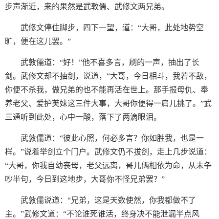
步声渐近，来的果然是武敦儒、武修文两兄弟。
武修文停住脚步，四下一望，道：“大哥，此处地势空
旷，便在这儿罢。”
武敦儒道：“好！”他不喜多言，刷的一声，抽出了长
剑。武修文却不抽剑，说道，“大哥，今日相斗，我若不敌，
你便不杀我，做兄弟的也不能再活在世上。那手报母仇、奉
养老父、爱护芙妹这三件大事，大哥你便得一肩儿挑了。”武
三通听到此处，心中一酸，落下了两滴眼泪。
武敦儒道：“彼此心照，何必多言？你如胜我，也是一
样。”说着举剑立个门户。武修文仍不拔剑，走上几步说道：
“大哥，你我自幼丧母，老父远离，哥儿俩相依为命，从未争
吵半句，今日到这地步，大哥你不怪兄弟罢？”
武敦儒说道：“兄弟，这是天数使然，你我都做不了
主。”武修文道：“不论谁死谁活，终身决不能泄漏半点风