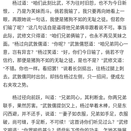
杨过道：“咱们此刻比武，不为往时旧怨，也不为今日新
恨，．乃是为芙妹而斗。倘若我输了，我只要再向她看上一
眼，再跟她说一句话，我便是猪狗不如的无耻之徒。但若你
们输了呢？”这几句话自是逼得他兄弟俩非跟着说不可。事当
此际，武修文只得道：“咱们兄弟俩输了，也永不再见芙妹之
面。”杨过向武敦儒道：“你呢？”武敦儒怒道：“咱兄弟同心一
意，岂有异言？”杨过笑道：“好，你们今日输了，倘若不守
信约，那便是猪狗不如的无耻之徒，是也不是？”武修文道：
“不错。你也一样。看招罢！”说着长剑挺出，往杨过腿上刺
去。武敦儒同时出剑，却挡在杨过左侧，只一招间，便成左
右夹攻之势。
杨过径向前跃，叫道：“兄弟同心，其利断金。你两兄弟
联手，果然厉害。”武敦儒提剑又上，杨过举着木棒，只是东
闪西避，并不还手，说道：“‘妻子如衣服，兄弟如手足，衣服
破，尚可缝，手足断，不可续！’这首诗你们听见过么？”武修
文喝道：“你罗唆些甚么？师母私下传你的功夫，怎地不施展