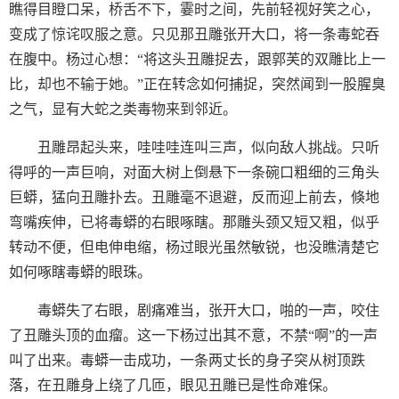
瞧得目瞪口呆，桥舌不下，霎时之间，先前轻视好笑之心，
变成了惊诧叹服之意。只见那丑雕张开大口，将一条毒蛇吞
在腹中。杨过心想：“将这头丑雕捉去，跟郭芙的双雕比上一
比，却也不输于她。”正在转念如何捕捉，突然闻到一股腥臭
之气，显有大蛇之类毒物来到邻近。
丑雕昂起头来，哇哇哇连叫三声，似向敌人挑战。只听
得呼的一声巨响，对面大树上倒悬下一条碗口粗细的三角头
巨蟒，猛向丑雕扑去。丑雕毫不退避，反而迎上前去，倏地
弯嘴疾伸，已将毒蟒的右眼啄瞎。那雕头颈又短又粗，似乎
转动不便，但电伸电缩，杨过眼光虽然敏锐，也没瞧清楚它
如何啄瞎毒蟒的眼珠。
毒蟒失了右眼，剧痛难当，张开大口，啪的一声，咬住
了丑雕头顶的血瘤。这一下杨过出其不意，不禁“啊”的一声
叫了出来。毒蟒一击成功，一条两丈长的身子突从树顶跌
落，在丑雕身上绕了几匝，眼见丑雕已是性命难保。