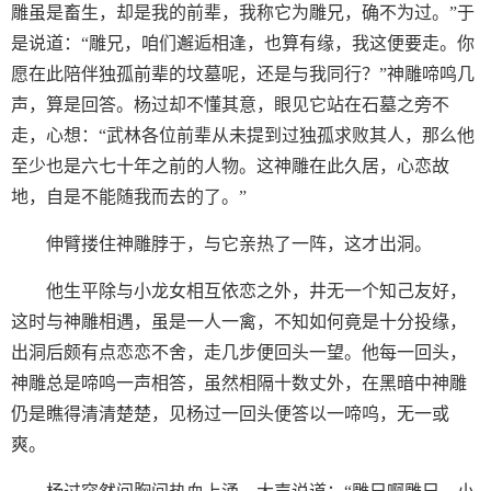
雕虽是畜生，却是我的前辈，我称它为雕兄，确不为过。”于
是说道：“雕兄，咱们邂逅相逢，也算有缘，我这便要走。你
愿在此陪伴独孤前辈的坟墓呢，还是与我同行？”神雕啼鸣几
声，算是回答。杨过却不懂其意，眼见它站在石墓之旁不
走，心想：“武林各位前辈从未提到过独孤求败其人，那么他
至少也是六七十年之前的人物。这神雕在此久居，心恋故
地，自是不能随我而去的了。”
伸臂搂住神雕脖于，与它亲热了一阵，这才出洞。
他生平除与小龙女相互依恋之外，井无一个知己友好，
这时与神雕相遇，虽是一人一禽，不知如何竟是十分投缘，
出洞后颇有点恋恋不舍，走几步便回头一望。他每一回头，
神雕总是啼鸣一声相答，虽然相隔十数丈外，在黑暗中神雕
仍是瞧得清清楚楚，见杨过一回头便答以一啼呜，无一或
爽。