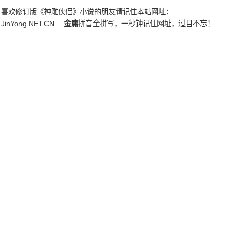
喜欢修订版《神雕侠侣》小说的朋友请记住本站网址：
JinYong.NET.CN
金庸
拼音全拼写，一秒钟记住网址，过目不忘！