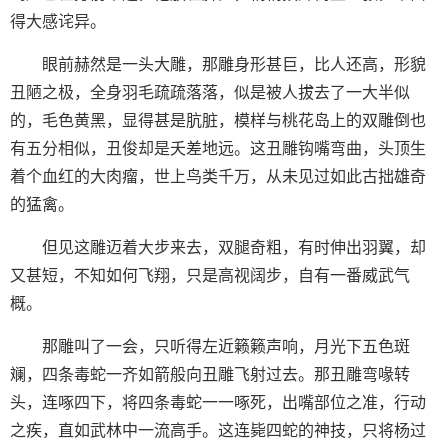
得大感诧异。
眼前赫然是一头大雕，那雕身形甚巨，比人还高，形貌
丑陋之极，全身羽毛疏疏落落，似是被人拔去了一大半似
的，毛色黄黑，显得甚是肮脏，模样与桃花岛上的双雕倒也
有五分相似，丑俊却是夭差地远。这丑雕钩嘴弯曲，头顶生
着个血红的大肉瘤，世上鸟类千万，从未见过如此古拙雄奇
的猛禽。
但见这雕迈着大步来去，双腿奇粗，有时伸出羽翼，却
又甚短，不知如何飞翔，只是高视阔步，自有一番威武气
概。
那雕叫了一会，只听得左近籁籁声响，月光下五色斑
斓，四条毒蛇一齐如箭般向丑雕飞射过去。那丑雕弯喙转
头，连啄四下，将四条毒蛇一一啄死，出嘴部位之准，行动
之疾，直如武林中一流高手。这连毙四蛇的神技，只将杨过