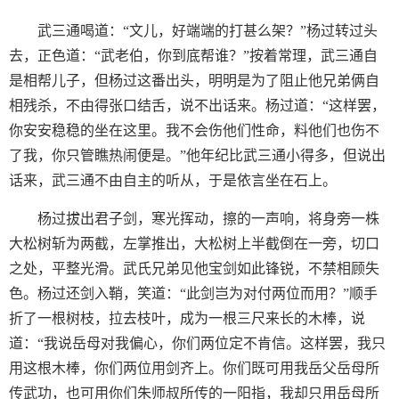
武三通喝道：“文儿，好端端的打甚么架？”杨过转过头
去，正色道：“武老伯，你到底帮谁？”按着常理，武三通自
是相帮儿子，但杨过这番出头，明明是为了阻止他兄弟俩自
相残杀，不由得张口结舌，说不出话来。杨过道：“这样罢，
你安安稳稳的坐在这里。我不会伤他们性命，料他们也伤不
了我，你只管瞧热闹便是。”他年纪比武三通小得多，但说出
话来，武三通不由自主的听从，于是依言坐在石上。
杨过拔出君子剑，寒光挥动，擦的一声响，将身旁一株
大松树斩为两截，左掌推出，大松树上半截倒在一旁，切口
之处，平整光滑。武氏兄弟见他宝剑如此锋锐，不禁相顾失
色。杨过还剑入鞘，笑道：“此剑岂为对付两位而用？”顺手
折了一根树枝，拉去枝叶，成为一根三尺来长的木棒，说
道：“我说岳母对我偏心，你们两位定不肯信。这样罢，我只
用这根木棒，你们两位用剑齐上。你们既可用我岳父岳母所
传武功，也可用你们朱师叔所传的一阳指，我却只用岳母所