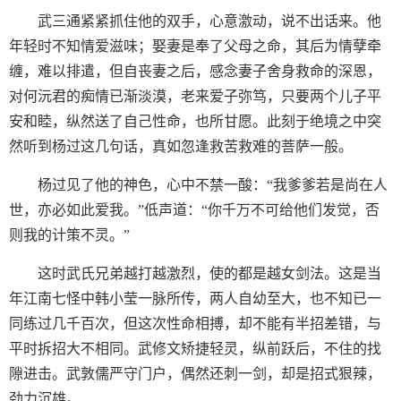
武三通紧紧抓住他的双手，心意激动，说不出话来。他
年轻时不知情爱滋味；娶妻是奉了父母之命，其后为情孽牵
缠，难以排遣，但自丧妻之后，感念妻子舍身救命的深恩，
对何沅君的痴情已渐淡漠，老来爱子弥笃，只要两个儿子平
安和睦，纵然送了自己性命，也所甘愿。此刻于绝境之中突
然听到杨过这几句话，真如忽逢救苦救难的菩萨一般。
杨过见了他的神色，心中不禁一酸：“我爹爹若是尚在人
世，亦必如此爱我。”低声道：“你千万不可给他们发觉，否
则我的计策不灵。”
这时武氏兄弟越打越激烈，使的都是越女剑法。这是当
年江南七怪中韩小莹一脉所传，两人自幼至大，也不知已一
同练过几千百次，但这次性命相搏，却不能有半招差错，与
平时拆招大不相同。武修文矫捷轻灵，纵前跃后，不住的找
隙进击。武敦儒严守门户，偶然还刺一剑，却是招式狠辣，
劲力沉雄。