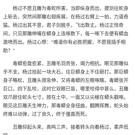
杨过不愿丑雕为毒蛇所害，当即纵身而出，拔剑往蛇身
上斩去，突然间那雕右翅疾展，在杨过右臂上一拍，力道奇
猛。杨过出其不意，君子剑脱手，飞出数丈。杨过正惊奇
间，只见那雕伸嘴在蟒身上连啄数下，每一啄下去便有蟒血
激喷而出。杨过心想：“难道你有必胜把握，不愿我插手相
助？”
毒蟒愈盘愈紧，丑雕毛羽贲张，竭力相抗。眼见那雕似
乎不支，杨过拾起一块大石，往巨蟒身上不住砸打。那巨蟒
身子略松，丑雕头颈急伸，又将毒蟒的左眼啄瞎。毒蟒张开
巨口，四下乱咬，这时它双眼已盲，哪里咬得中甚么，丑雕
双爪掀住蛇头七寸，按在土中，一面又以尖椽在蟒头戳啄。
眼见这巨雕天生神力，那毒蟒全身扭曲，翻腾挥舞，蛇头始
终难以动弹，过了良久，终于僵直而死。
丑雕仰起头来，高鸣三声，接着转头向着杨过，柔声低