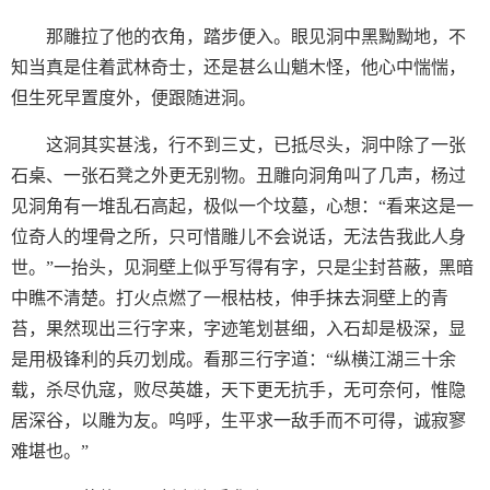
那雕拉了他的衣角，踏步便入。眼见洞中黑黝黝地，不
知当真是住着武林奇士，还是甚么山魈木怪，他心中惴惴，
但生死早置度外，便跟随进洞。
这洞其实甚浅，行不到三丈，已抵尽头，洞中除了一张
石桌、一张石凳之外更无别物。丑雕向洞角叫了几声，杨过
见洞角有一堆乱石高起，极似一个坟墓，心想：“看来这是一
位奇人的埋骨之所，只可惜雕儿不会说话，无法告我此人身
世。”一抬头，见洞壁上似乎写得有字，只是尘封苔蔽，黑暗
中瞧不清楚。打火点燃了一根枯枝，伸手抹去洞壁上的青
苔，果然现出三行字来，字迹笔划甚细，入石却是极深，显
是用极锋利的兵刃划成。看那三行字道：“纵横江湖三十余
载，杀尽仇寇，败尽英雄，天下更无抗手，无可奈何，惟隐
居深谷，以雕为友。呜呼，生平求一敌手而不可得，诚寂寥
难堪也。”