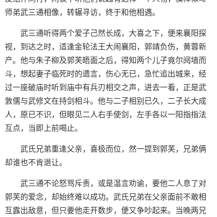
师弟武三通相像，转辗寻访，终于和他相遇。
武三通听得两个爱子己然长成，大喜之下，便来襄阳探
视，到达之时，适逢金轮法王大闹襄阳，郭靖负伤，黄蓉新
产。他与朱子柳及郭芙晤面之后，得知两个儿子竟尔阋墙而
斗，想起妻子临死时的遗言，伤心无已，急忙追出城来，经
过一座破庙时听到庙中有兵刃相交之声，进去一看，正是武
敦儒与武修文在持剑相斗。他与二子相别已久，二子长大成
人，原已不识，但眼见二人右手使剑，左手各以一阳指指法
互点，当即上前喝止。
武氏兄弟重逢父亲，喜极而位，然一提到郭芙，兄弟俩
却谁也不肯退让。
武三通不论怒骂斥责，或是温言劝谕，要他二人息了对
郭芙的爱念，却始终难以成功。武氏兄弟在父亲面前不敢相
互露出敌意，但只要他走开数步，便又争吵起来。当晚两兄