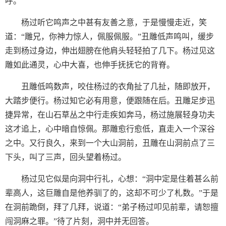
呼。
杨过听它鸣声之中甚有友善之意，于是慢慢走近，笑
道：“雕兄，你神力惊人，佩服佩服。”丑雕低声鸣叫，缓步
走到杨过身边，伸出翅膀在他肩头轻轻拍了几下。杨过见这
雕如此通灵，心中大喜，也伸手抚抚它的背脊。
丑雕低鸣数声，咬住杨过的衣角扯了几扯，随即放开，
大踏步便行。杨过知它必有用意，便跟随在后。丑雕足步迅
捷异常，在山石草丛之中行走疾如奔马，杨过施展轻身功夫
这才追上，心中暗自惊佩。那雕愈行愈低，直走入一个深谷
之中。又行良久，来到一个大山洞前，丑雕在山洞前点了三
下头，叫了三声，回头望着杨过。
杨过见它似是向洞中行礼，心想：“洞中定是住着甚么前
辈高人，这巨雕自是他养驯了的，这却不可少了札数。”于是
在洞前跪倒，拜了几拜，说道：“弟子杨过叩见前辈，请恕擅
闯洞麻之罪。”待了片刻，洞中并无回答。