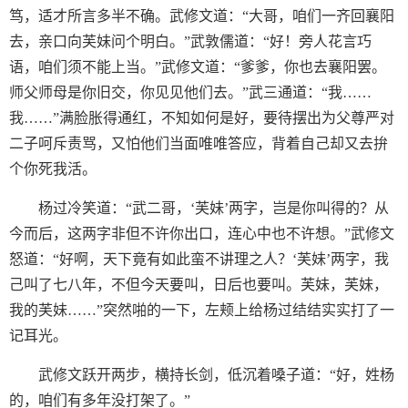
笃，适才所言多半不确。武修文道：“大哥，咱们一齐回襄阳
去，亲口向芙妹问个明白。”武敦儒道：“好！旁人花言巧
语，咱们须不能上当。”武修文道：“爹爹，你也去襄阳罢。
师父师母是你旧交，你见见他们去。”武三通道：“我……
我……”满脸胀得通红，不知如何是好，要待摆出为父尊严对
二子呵斥责骂，又怕他们当面唯唯答应，背着自己却又去拚
个你死我活。
杨过冷笑道：“武二哥，‘芙妹’两字，岂是你叫得的？从
今而后，这两字非但不许你出口，连心中也不许想。”武修文
怒道：“好啊，天下竟有如此蛮不讲理之人？‘芙妹’两字，我
己叫了七八年，不但今天要叫，日后也要叫。芙妹，芙妹，
我的芙妹……”突然啪的一下，左颊上给杨过结结实实打了一
记耳光。
武修文跃开两步，横持长剑，低沉着嗓子道：“好，姓杨
的，咱们有多年没打架了。”