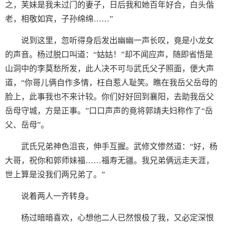
之，芙妹是我未过门的妻子，日后我和她百年好合，白头偕
老，相敬如宾，子孙绵绵……”
说到这里，忽听得身后发出幽幽一声长叹，竟是小龙女
的声音。杨过脱口叫道：“姑姑！”却不闻应声，随即省悟是
山洞中的李莫愁所发，此人决不可与武氏父子照面，便大声
道，“你哥儿俩自作多情，枉自惹人耻笑。瞧在我岳父岳母的
脸上，此事我也不来计较。你们好好回到襄阳，去助我岳父
岳母守城，方是正事。”口口声声的竟将郭靖夫妇称作了“岳
父、岳母”。
武氏兄弟神色沮丧，伸手互握。武修文惨然道：“好，杨
大哥，祝你和郭师妹福……福寿无疆。我兄弟俩远走天涯，
世上算是没我们两兄弟了。”
说着两人一齐转身。
杨过暗暗喜欢，心想他二人已然恨极了我，又必定深恨