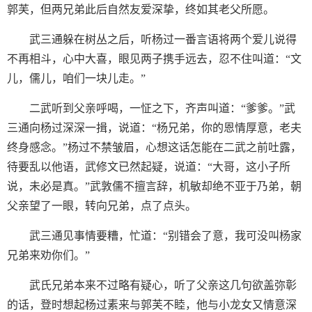
郭芙，但两兄弟此后自然友爱深挚，终如其老父所愿。
武三通躲在树丛之后，听杨过一番言语将两个爱儿说得
不再相斗，心中大喜，眼见两子携手远去，忍不住叫道：“文
儿，儒儿，咱们一块儿走。”
二武听到父亲呼喝，一怔之下，齐声叫道：“爹爹。”武
三通向杨过深深一揖，说道：“杨兄弟，你的恩情厚意，老夫
终身感念。”杨过不禁皱眉，心想这话怎能在二武之前吐露，
待要乱以他语，武修文已然起疑，说道：“大哥，这小子所
说，未必是真。”武敦儒不擅言辞，机敏却绝不亚于乃弟，朝
父亲望了一眼，转向兄弟，点了点头。
武三通见事情要糟，忙道：“别错会了意，我可没叫杨家
兄弟来劝你们。”
武氏兄弟本来不过略有疑心，听了父亲这几句欲盖弥彰
的话，登时想起杨过素来与郭芙不睦，他与小龙女又情意深