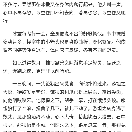
不多时，果然那条冰蚕又在身体内爬行起来。他大叫一声，
心中不再存想，冰蚕便即不知去向，若再想念，冰蚕便又爬
行。
冰蚕每爬行一会，全身便说不出的舒服畅快。书中裸僧
姿势甚多，怪字中的小箭头也是盘旋曲折，变化繁复。他依
循不同姿势呼召冰蚕，体内忽凉忽暖，各有不同的舒泰。
如此过得数月，捕捉禽兽之际渐觉手足轻灵，纵跃之
远，奔跑之速，更远非以前所能。
一日晚间，一头饿狼出来觅食，向他扑将过来。游坦之
大惊，待欲发足奔逃，饿狼的利爪已搭上肩头，露出尖齿，
向他咽喉咬来。他惊惶之下，随手一掌，打在饿狼头顶。那
饿狼打了个滚，扭曲了几下，就此不动了。游坦之转身逃了
数丈，见那狼始终不动，心下大奇，拾起块石头投去，石中
狼身，那狼仍是不动。他惊喜之下，蹑足过去一看，那狼竟