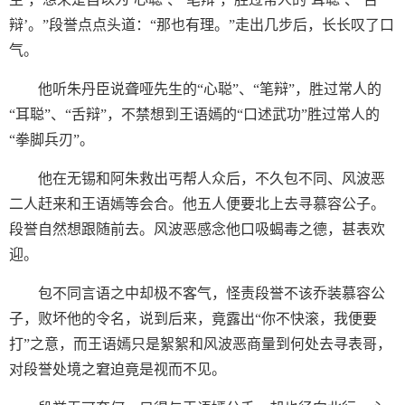
辩’。”段誉点点头道：“那也有理。”走出几步后，长长叹了口
气。
他听朱丹臣说聋哑先生的“心聪”、“笔辩”，胜过常人的
“耳聪”、“舌辩”，不禁想到王语嫣的“口述武功”胜过常人的
“拳脚兵刃”。
他在无锡和阿朱救出丐帮人众后，不久包不同、风波恶
二人赶来和王语嫣等会合。他五人便要北上去寻慕容公子。
段誉自然想跟随前去。风波恶感念他口吸蝎毒之德，甚表欢
迎。
包不同言语之中却极不客气，怪责段誉不该乔装慕容公
子，败坏他的令名，说到后来，竟露出“你不快滚，我便要
打”之意，而王语嫣只是絮絮和风波恶商量到何处去寻表哥，
对段誉处境之窘迫竟是视而不见。