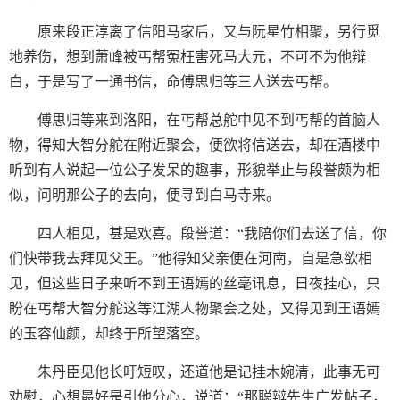
原来段正淳离了信阳马家后，又与阮星竹相聚，另行觅
地养伤，想到萧峰被丐帮冤枉害死马大元，不可不为他辩
白，于是写了一通书信，命傅思归等三人送去丐帮。
傅思归等来到洛阳，在丐帮总舵中见不到丐帮的首脑人
物，得知大智分舵在附近聚会，便欲将信送去，却在酒楼中
听到有人说起一位公子发呆的趣事，形貌举止与段誉颇为相
似，问明那公子的去向，便寻到白马寺来。
四人相见，甚是欢喜。段誉道：“我陪你们去送了信，你
们快带我去拜见父王。”他得知父亲便在河南，自是急欲相
见，但这些日子来听不到王语嫣的丝毫讯息，日夜挂心，只
盼在丐帮大智分舵这等江湖人物聚会之处，又得见到王语嫣
的玉容仙颜，却终于所望落空。
朱丹臣见他长吁短叹，还道他是记挂木婉清，此事无可
劝慰，心想最好是引他分心，说道：“那聪辩先生广发帖子，