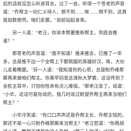
后的话就没怎么听进耳去，过了一会，听得一个苍老的声音
道：“乔帮主一向仁义待人，想不到……唉……想不到，这真
是劫数使然。咱们走罢。”说前站起身来。
另一人道：“老汪，你说本帮要推新帮主，到底会推
谁？”
那苍老的声音道：“我不知道！推来推去，已推了一年
多，总是推不出一个全帮上下都佩服的英雄好汉，唉，大伙
儿走着瞧罢。”另一人道：“我知道你的心思，总是盼乔峰那
厮再来做咱们帮主。你乘早别发这清秋大梦罢，这话传到了
全舵主耳中，只怕你性命有点儿难保。”那老汪急了，说道：
“小毕，这话可是你说的，我几时说过盼望乔帮主再来当咱们
帮主？”
小毕冷笑道：“你口口声声还是乔帮主长、乔帮主短的，
那还不是一心只盼乔峰那厮来当帮主？”老汪怒道：“你再胡