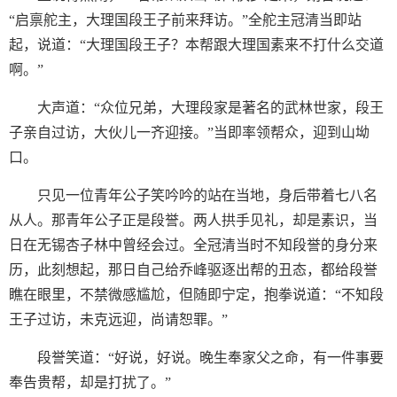
“启禀舵主，大理国段王子前来拜访。”全舵主冠清当即站
起，说道：“大理国段王子？本帮跟大理国素来不打什么交道
啊。”
大声道：“众位兄弟，大理段家是著名的武林世家，段王
子亲自过访，大伙儿一齐迎接。”当即率领帮众，迎到山坳
口。
只见一位青年公子笑吟吟的站在当地，身后带着七八名
从人。那青年公子正是段誉。两人拱手见礼，却是素识，当
日在无锡杏子林中曾经会过。全冠清当时不知段誉的身分来
历，此刻想起，那日自己给乔峰驱逐出帮的丑态，都给段誉
瞧在眼里，不禁微感尴尬，但随即宁定，抱拳说道：“不知段
王子过访，未克远迎，尚请恕罪。”
段誉笑道：“好说，好说。晚生奉家父之命，有一件事要
奉告贵帮，却是打扰了。”