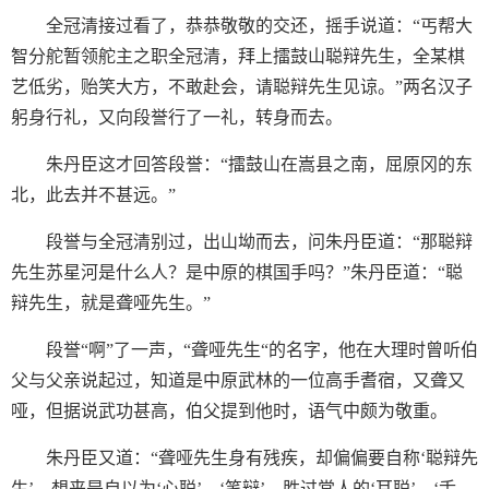
全冠清接过看了，恭恭敬敬的交还，摇手说道：“丐帮大
智分舵暂领舵主之职全冠清，拜上擂鼓山聪辩先生，全某棋
艺低劣，贻笑大方，不敢赴会，请聪辩先生见谅。”两名汉子
躬身行礼，又向段誉行了一礼，转身而去。
朱丹臣这才回答段誉：“擂鼓山在嵩县之南，屈原冈的东
北，此去并不甚远。”
段誉与全冠清别过，出山坳而去，问朱丹臣道：“那聪辩
先生苏星河是什么人？是中原的棋国手吗？”朱丹臣道：“聪
辩先生，就是聋哑先生。”
段誉“啊”了一声，“聋哑先生“的名字，他在大理时曾听伯
父与父亲说起过，知道是中原武林的一位高手耆宿，又聋又
哑，但据说武功甚高，伯父提到他时，语气中颇为敬重。
朱丹臣又道：“聋哑先生身有残疾，却偏偏要自称‘聪辩先
生’，想来是自以为‘心聪’、‘笔辩’，胜过常人的‘耳聪’、‘舌