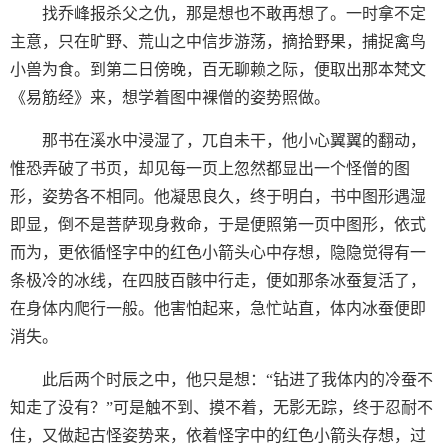
找乔峰报杀父之仇，那是想也不敢再想了。一时拿不定
主意，只在旷野、荒山之中信步游荡，摘拾野果，捕捉禽鸟
小兽为食。到第二日傍晚，百无聊赖之际，便取出那本梵文
《易筋经》来，想学着图中裸僧的姿势照做。
那书在溪水中浸湿了，兀自未干，他小心翼翼的翻动，
惟恐弄破了书页，却见每一页上忽然都显出一个怪僧的图
形，姿势各不相同。他凝思良久，终于明白，书中图形遇湿
即显，倒不是菩萨现身救命，于是便照第一页中图形，依式
而为，更依循怪字中的红色小箭头心中存想，隐隐觉得有一
条极冷的冰线，在四肢百骸中行走，便如那条冰蚕复活了，
在身体内爬行一般。他害怕起来，急忙站直，体内冰蚕便即
消失。
此后两个时辰之中，他只是想：“钻进了我体内的冷蚕不
知走了没有？”可是触不到、摸不着，无影无踪，终于忍耐不
住，又做起古怪姿势来，依着怪字中的红色小箭头存想，过