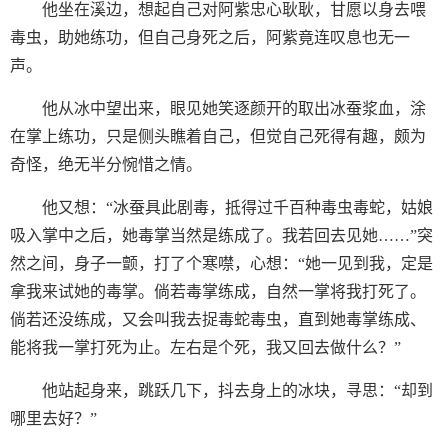
他坐在溪边，想起自己对阿紫忠心耿耿，甘愿以身去喂
毒虫，助她练功，但自己身死之后，阿紫竟连叹息也无一
声。
他从冰中望出来，眼见她笑逐颜开的取出冰蚕浆血，涂
在掌上练功，只是侧头瞧着自己，但觉自己死得有趣，颇为
奇怪，绝无半分惋惜之情。
他又想：“冰蚕具此剧毒，抵得过千百种毒虫毒蛇，姑娘
吸入掌中之后，她毒掌当然是练成了。我若回去见她……”突
然之间，身子一颤，打了个寒噤，心想：“她一见到我，定是
拿我来试她的毒掌。倘若毒掌练成，自然一掌将我打死了。
倘若还没练成，又会叫我去捉毒蛇毒虫，直到她毒掌练成、
能将我一掌打死为止。左右是个死，我又回去做什么？”
他站起身来，跳跃几下，抖去身上的冰块，寻思：“却到
哪里去好？”