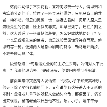
这两匹马似乎不受羁勒，直冲向段誉一行人。傅思归和
古笃诚分别伸手，拉住了一匹奔马的缰绳，只见马背上的乘
者一动不动。傅思归微微一惊，凑近去看时，见那人原来是
聋哑先生的使者，脸上似笑非笑，却早已死了。还在片刻之
前，这人曾递了一张请帖给段誉，怎么好端端地便死了？另
一个也是聋哑先生的使者，也是这般面露诡异笑容而死。傅
思归等一见，便知两人是身中剧毒而毙命，勒马退开两步，
不敢去碰两具尸体。
段誉怒道：“丐帮这姓全的舵主好生歹毒，为何对人下此
毒手？我跟他理论去。”兜转马头，便要回去质问全冠清。
前面黑暗中突然有人发话道：“你这小子不知天高地厚，
普天下除了星宿老仙的门下，又有谁能有这等杀人于无形的
能耐？聋哑老儿乖乖的躲起来做缩头乌龟，那便罢了，倘若
出来现世，星宿老仙决计放他不过。喂，小子，这不干你