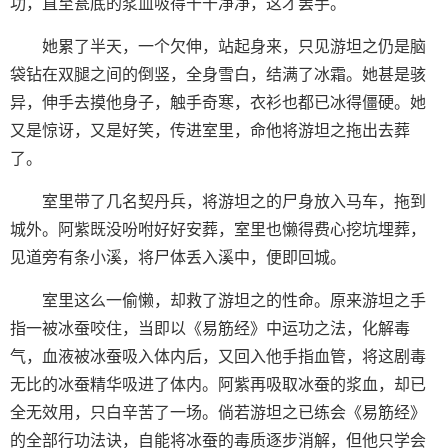
功，直至瓮底的浆血吸得干干净净，这才罢手。
她累了半天，一个欠伸，站起身来，只见游坦之仍是脑
袋钻在双腿之间的倒竖，全身雪白，结满了冰霜。她甚是骇
异，伸手去摸他身子，触手奇寒，衣衫也都已冰得僵硬。她
又是惊讶，又是好笑，传进室里，命他将游坦之拖出去葬
了。
室里带了几名契丹兵，将游坦之的尸身放入马车，拖到
城外。阿紫既没吩咐好好安葬，室里也懒得费心挖坑埋葬，
见道旁有条小溪，将尸体丢入溪中，便即回城。
室里这么一偷懒，却救了游坦之的性命。原来游坦之手
指一被冰蚕咬住，当即以《易筋经》中运功之法，化解毒
气，血液被冰蚕吸入体内后，又回入他手指血管，将这剧毒
无比的冰蚕精华吸进了体内。阿紫再吸取冰蚕的浆血，却已
全无效用，只白辛苦了一场。倘若游坦之已练会《易筋经》
的全部行功法诀，自能将冰蚕的毒质逐步消解，但他只学会