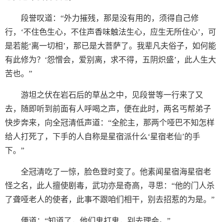
段誉叹道：“外力摧残，那是没有用的，须得自己修
行，‘不住色生心，不住声香味触法生心，应生无所住心’，可
是若能‘离一切相’，那已是大菩萨了。我辈凡夫俗子，如何能
有此修为？‘怨憎会，爱别离，求不得，五阴炽盛’，此人生大
苦也。”
游坦之伏在岩石后的草丛之中，见段誉等一行来了又
去，随即听到前面有人呼喝之声，便在此时，两名丐帮弟子
快步奔来，向全冠清低声道：“全舵主，那两个哑巴不知怎样
给人打死了，下手的人自称是星宿派什么‘星宿老仙’的手
下。”
全冠清吃了一惊，脸色登时变了。他素闻星宿海星宿老
怪之名，此人擅使剧毒，武功亦是奇高，寻思：“他的门人杀
了聋哑老人的使者，此事不跟咱们相干，别去招惹的为是。”
便道：“知道了，他们鬼打鬼，别去理会。”