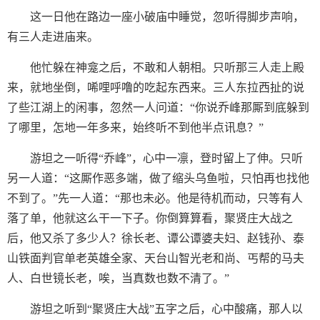
这一日他在路边一座小破庙中睡觉，忽听得脚步声响，
有三人走进庙来。
他忙躲在神龛之后，不敢和人朝相。只听那三人走上殿
来，就地坐倒，唏哩呼噜的吃起东西来。三人东拉西扯的说
了些江湖上的闲事，忽然一人问道：“你说乔峰那厮到底躲到
了哪里，怎地一年多来，始终听不到他半点讯息？”
游坦之一听得“乔峰”，心中一凛，登时留上了伸。只听
另一人道：“这厮作恶多端，做了缩头乌鱼啦，只怕再也找他
不到了。”先一人道：“那也未必。他是待机而动，只等有人
落了单，他就这么干一下子。你倒算算看，聚贤庄大战之
后，他又杀了多少人？徐长老、谭公谭婆夫妇、赵钱孙、泰
山铁面判官单老英雄全家、天台山智光老和尚、丐帮的马夫
人、白世镜长老，唉，当真数也数不清了。”
游坦之听到“聚贤庄大战”五字之后，心中酸痛，那人以