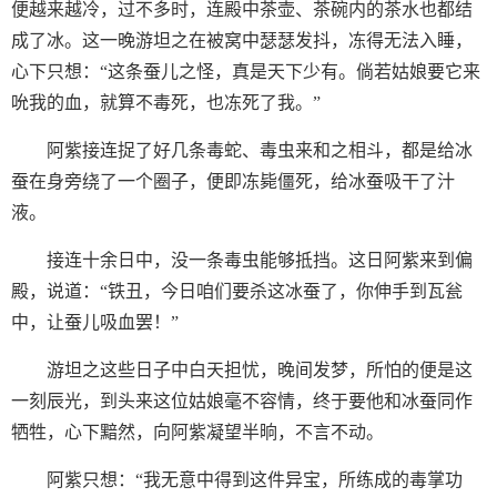
便越来越冷，过不多时，连殿中茶壶、茶碗内的茶水也都结
成了冰。这一晚游坦之在被窝中瑟瑟发抖，冻得无法入睡，
心下只想：“这条蚕儿之怪，真是天下少有。倘若姑娘要它来
吮我的血，就算不毒死，也冻死了我。”
阿紫接连捉了好几条毒蛇、毒虫来和之相斗，都是给冰
蚕在身旁绕了一个圈子，便即冻毙僵死，给冰蚕吸干了汁
液。
接连十余日中，没一条毒虫能够抵挡。这日阿紫来到偏
殿，说道：“铁丑，今日咱们要杀这冰蚕了，你伸手到瓦瓮
中，让蚕儿吸血罢！”
游坦之这些日子中白天担忧，晚间发梦，所怕的便是这
一刻辰光，到头来这位姑娘毫不容情，终于要他和冰蚕同作
牺牲，心下黯然，向阿紫凝望半晌，不言不动。
阿紫只想：“我无意中得到这件异宝，所练成的毒掌功