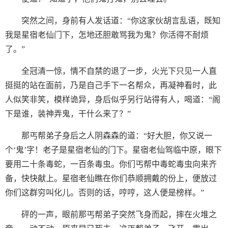
突然之间，身前有人发话道：“你这家伙胡言乱语，既知
我是星宿老仙门下，怎地还胆敢骂我为鬼？你活得不耐烦
了。”
全冠清一惊，情不自禁的退了一步，火光下只见一人直
挺挺的站在面前，乃是自己手下一名帮众，再凝神看时，此
人似笑非笑，模样诡异，身后似乎另行站得有人，喝道：“阁
下是谁，装神弄鬼，干什么来了？”
那丐帮弟子身后之人阴森森的道：“好大胆，你又说一
个‘鬼’字！老子是星宿老仙的门下。星宿老仙驾临中原，眼下
要用二十条毒蛇，一百条毒虫。你们丐帮中毒蛇毒虫向来齐
备，快快献上。星宿老仙瞧在你们恭顺拥戴的份上，便放过
你们这群穷叫化儿。否则的话，哼哼，这人便是榜样。”
砰的一声，眼前那丐帮弟子突然飞身而起，摔在火堆之