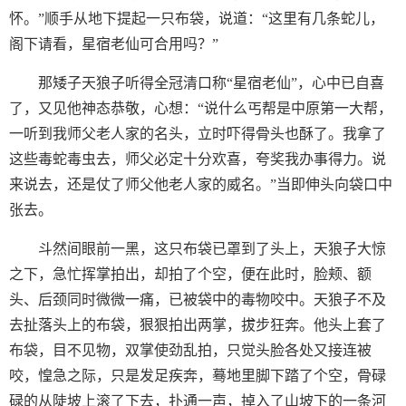
怀。”顺手从地下提起一只布袋，说道：“这里有几条蛇儿，
阁下请看，星宿老仙可合用吗？”
那矮子天狼子听得全冠清口称“星宿老仙”，心中已自喜
了，又见他神态恭敬，心想：“说什么丐帮是中原第一大帮，
一听到我师父老人家的名头，立时吓得骨头也酥了。我拿了
这些毒蛇毒虫去，师父必定十分欢喜，夸奖我办事得力。说
来说去，还是仗了师父他老人家的威名。”当即伸头向袋口中
张去。
斗然间眼前一黑，这只布袋已罩到了头上，天狼子大惊
之下，急忙挥掌拍出，却拍了个空，便在此时，脸颊、额
头、后颈同时微微一痛，已被袋中的毒物咬中。天狼子不及
去扯落头上的布袋，狠狠拍出两掌，拔步狂奔。他头上套了
布袋，目不见物，双掌使劲乱拍，只觉头脸各处又接连被
咬，惶急之际，只是发足疾奔，蓦地里脚下踏了个空，骨碌
碌的从陡坡上滚了下去，扑通一声，掉入了山坡下的一条河