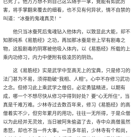
已死了。他万万想不到自己这么随手一掌，竟能有如此厉
害，将手掌翻来覆去的细看，也不见有何异状，情不自禁的
叫道：“冰蚕的鬼魂真灵！”
他只当冰蚕死后鬼魂钻入他体内，以致显此大能，却不
知那纯系《易筋经》之功，再加那冰蚕是世上罕有剧毒之
物，这股剧毒的阴寒被他吸入体内，以《易筋经》所载的上
乘内功修习，内力中便附有极凌厉的阴劲。
这《易筋经》实是武学中至高无上的宝典，只是修习的
法门甚为不易，须得勘破“我相、人相”。心中不存修习武功
之念。但修习此上乘武学之僧侣，必定勇猛精进，以期有
成，哪一个不想尽快从修习中得到好处？要“心无所住”，当
真是千难万难。少林寺过去数百年来，修习《易筋经》的高
僧着实不少，但穷年累月的用功，往往一无所得，于是众僧
以为此经并无灵效，当日被阿朱偷盗了去，寺中众高僧虽然
恚怒，却也不当一件大事。一百多年前，少林寺有个和尚，