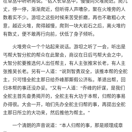
在草丛中听听再说。”钻入长草丛中，慢慢向火堆爬近。爬几
丈，停一停，渐渐爬近，但听得人声嘈杂，聚在火堆旁的人
数着实不少。游坦之这些时候来苦受折磨，再也不敢粗心大
意，越近火堆，爬得越慢，爬到一块大岩石之后，离火堆约
有数丈，便不敢再行向前，伏低了身子倾听。
火堆旁众一个个站起来说话。游坦之听了一会，听出是
丐帮大智分舵的帮众在此聚会，商议在日后丐帮大会之中，
大智分舵要推选何人出任帮主，有人主张推宋长老，有人主
张推吴长老。另有一人道：“说到智勇双全，该推本帮的全舵
主，只可惜全舵主那日给乔峰那厮假公济私，革退出帮，回
归本帮的事还没办妥。”又有一人道：“乔峰的奸谋，是我们
全舵主首先奋勇揭开的，全舵主有大功于本帮，归帮的事易
办得很。大会一开，咱们先办全舵主归帮的事，再提出全舵
主那日所立的大功来，然后推他为帮主。”
一个清朗的声音说道：“本人归帮的事，那是顺理成章