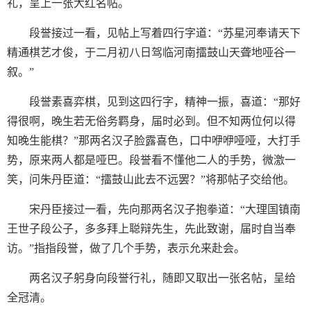
礼，呈上一张大红名帖。
段誉接过一看，见帖上写着四行字道：“苏星河奉请天下
精通棋艺才俊，于二月初八日驾临河南擂鼓山天聋地哑谷一
叙。”
段誉素喜弈棋，见到这四行字，精神一振，喜道：“那好
得很啊，晚生若无俗务羁身，届时必到。但不知两位何以得
知晚生能棋？”那两名汉子脸露喜色，口中咿咿哑哑，大打手
势，原来两人都是哑巴。段誉看不懂他二人的手势，微激一
笑，问朱丹臣道：“擂鼓山此去不远罢？”将那帖子交给他。
宋丹臣接过一看，先向那两名汉子抱拳道：“大理国镇南
王世子段公子，多多拜上聪辩先生，先此致谢，届时自当奉
访。”指指段誉，做了几个手势，表示允来赴会。
两名汉子躬身向段誉行礼，随即又取出一张名帖，呈给
全冠清。