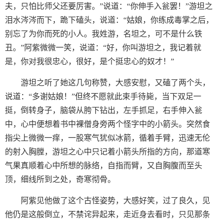
夫，只怕比师父还要厉害。”说道：“你伸手入瓮罢！”游坦之
泪水涔涔而下，跪下磕头，说道：“姑娘，你练成毒掌之后，
别忘了为你而死的小人。我姓游，名坦之，可不是什么铁
丑。”阿紫微微一笑，说道：“好，你叫游坦之，我记着就
是，你对我很忠心，很好，是个挺忠心的奴才！”
游坦之听了她这几句称赞，大感安慰，又磕了两个头，
说道：“多谢姑娘！”但终不愿就此束手待毙，当下双足一
挺，倒转身子，脑袋从胯下钻出，左手抓足，右手伸入瓮
中，心中便想着书中裸僧身旁两个怪字中的小箭头。突然食
指尖上微微一痒，一股寒气犹似冰箭，循着手臂，迅速无伦
的射入胸膛，游坦之心中只记着小箭头所指的方向，那道寒
气果真顺着心中所想的脉络，自指而臂，又自胸腹而至头
顶，细线所到之处，奇寒彻骨。
阿紫见他做了这个古怪姿势，大感好笑，过了良久，见
他仍是这般倒立，不禁诧异起来，走近身去看时，只见那条