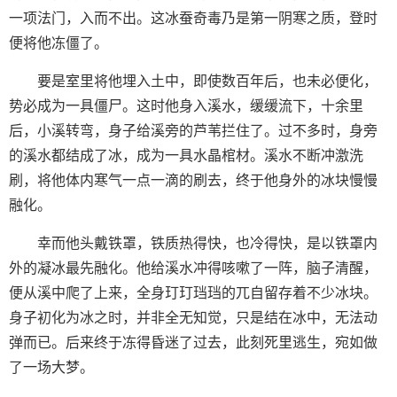
一项法门，入而不出。这冰蚕奇毒乃是第一阴寒之质，登时
便将他冻僵了。
要是室里将他埋入土中，即使数百年后，也未必便化，
势必成为一具僵尸。这时他身入溪水，缓缓流下，十余里
后，小溪转弯，身子给溪旁的芦苇拦住了。过不多时，身旁
的溪水都结成了冰，成为一具水晶棺材。溪水不断冲激洗
刷，将他体内寒气一点一滴的刷去，终于他身外的冰块慢慢
融化。
幸而他头戴铁罩，铁质热得快，也冷得快，是以铁罩内
外的凝冰最先融化。他给溪水冲得咳嗽了一阵，脑子清醒，
便从溪中爬了上来，全身玎玎珰珰的兀自留存着不少冰块。
身子初化为冰之时，并非全无知觉，只是结在冰中，无法动
弹而已。后来终于冻得昏迷了过去，此刻死里逃生，宛如做
了一场大梦。