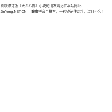
喜欢修订版《天龙八部》小说的朋友请记住本站网址：
JinYong.NET.CN
金庸
拼音全拼写，一秒钟记住网址，过目不忘！