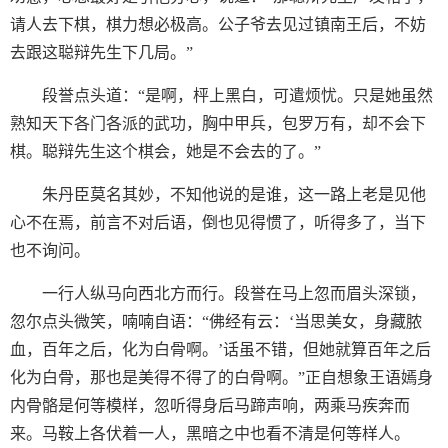
请人去下棋，棋力想必极高。公子爷去见过镇南王后，不妨
去跟这聪辩先生下几局。”
段誉点头道：“是啊，枰上黑白，可遣烦忧。只是她虽然
熟知天下各门各派的武功，胸中甲兵，包罗万有，却不会下
棋。聪辩先生这个棋会，她是不会去的了。”
朱丹臣莫名其妙，不知他说的是谁，这一路上老是见他
心不在焉，前言不对后语，倒也见得惯了，听得多了，当下
也不询问。
一行人纵马向西北方而行。段誉在马上忽而眉头深锁，
忽尔点头微笑，喃喃自语：“佛经有云：‘当思美女，身藏脓
血，百年之后，化为白骨啊。’话虽不错，但她就算百年之后
化为白骨，那也是美得不得了的白骨啊。”正自想象王语嫣身
内骨骼是何等模样，忽听得身后马蹄声响，两乘马疾奔而
来。马鞍上各伏着一人，黑暗之中也看不清是何等样人。