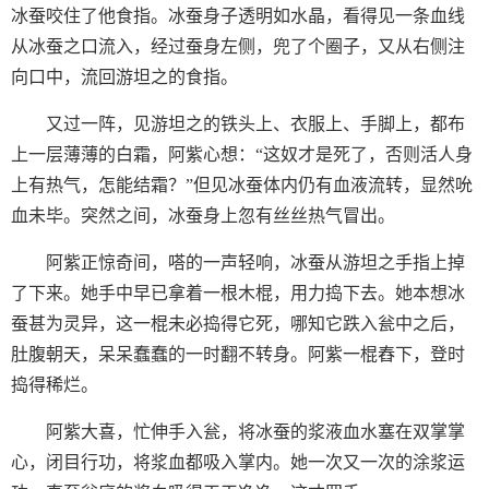
冰蚕咬住了他食指。冰蚕身子透明如水晶，看得见一条血线
从冰蚕之口流入，经过蚕身左侧，兜了个圈子，又从右侧注
向口中，流回游坦之的食指。
又过一阵，见游坦之的铁头上、衣服上、手脚上，都布
上一层薄薄的白霜，阿紫心想：“这奴才是死了，否则活人身
上有热气，怎能结霜？”但见冰蚕体内仍有血液流转，显然吮
血未毕。突然之间，冰蚕身上忽有丝丝热气冒出。
阿紫正惊奇间，嗒的一声轻响，冰蚕从游坦之手指上掉
了下来。她手中早已拿着一根木棍，用力捣下去。她本想冰
蚕甚为灵异，这一棍未必捣得它死，哪知它跌入瓮中之后，
肚腹朝天，呆呆蠢蠢的一时翻不转身。阿紫一棍舂下，登时
捣得稀烂。
阿紫大喜，忙伸手入瓮，将冰蚕的浆液血水塞在双掌掌
心，闭目行功，将浆血都吸入掌内。她一次又一次的涂浆运