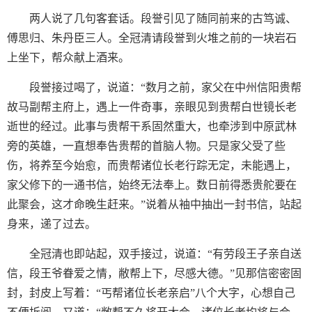
两人说了几句客套话。段誉引见了随同前来的古笃诚、
傅思归、朱丹臣三人。全冠清请段誉到火堆之前的一块岩石
上坐下，帮众献上酒来。
段誉接过喝了，说道：“数月之前，家父在中州信阳贵帮
故马副帮主府上，遇上一件奇事，亲眼见到贵帮白世镜长老
逝世的经过。此事与贵帮干系固然重大，也牵涉到中原武林
旁的英雄，一直想奉告贵帮的首脑人物。只是家父受了些
伤，将养至今始愈，而贵帮诸位长老行踪无定，未能遇上，
家父修下的一通书信，始终无法奉上。数日前得悉贵舵要在
此聚会，这才命晚生赶来。”说着从袖中抽出一封书信，站起
身来，递了过去。
全冠清也即站起，双手接过，说道：“有劳段王子亲自送
信，段王爷眷爱之情，敝帮上下，尽感大德。”见那信密密固
封，封皮上写着：“丐帮诸位长老亲启”八个大字，心想自己