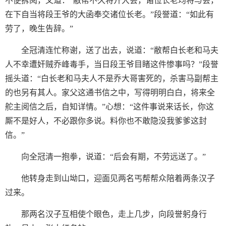
不便拆阅，又道：“敝帮不久将开大会，诸位长老均将与会，
在下自当将段王爷的大函奉交诸位长老。”段誉道：“如此有
劳了，晚生告辞。”
全冠清连忙称谢，送了出去，说道：“敝帮白长老和马夫
人不幸遭奸贼乔峰毒手，当日段王爷目睹这件惨事吗？”段誉
摇头道：“白长老和马夫人不是乔大哥害死的，杀害马副帮主
的也另有其人。家父这通书信之中，写得明明白白，将来全
舵主阅信之后，自知详情。”心想：“这件事说来话长，你这
厮不是好人，不必跟你多说。料你也不敢隐没我爹爹这封
信。”
向全冠清一抱拳，说道：“后会有期，不劳远送了。”
他转身走到山坳口，迎面见两名丐帮帮众陪着两条汉子
过来。
那两名汉子互相使个眼色，走上几步，向段誉躬身行