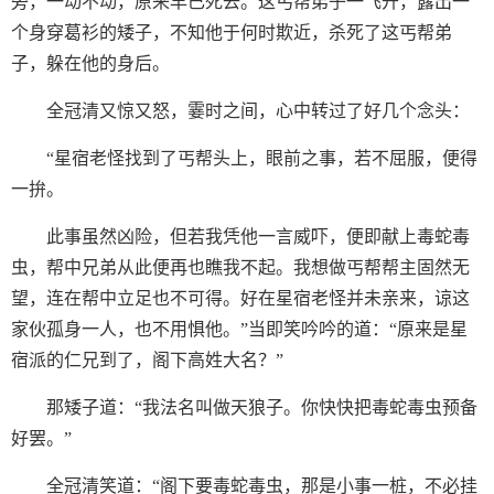
旁，一动不动，原来早已死去。这丐帮弟子一飞开，露出一
个身穿葛衫的矮子，不知他于何时欺近，杀死了这丐帮弟
子，躲在他的身后。
全冠清又惊又怒，霎时之间，心中转过了好几个念头：
“星宿老怪找到了丐帮头上，眼前之事，若不屈服，便得
一拚。
此事虽然凶险，但若我凭他一言威吓，便即献上毒蛇毒
虫，帮中兄弟从此便再也瞧我不起。我想做丐帮帮主固然无
望，连在帮中立足也不可得。好在星宿老怪并未亲来，谅这
家伙孤身一人，也不用惧他。”当即笑吟吟的道：“原来是星
宿派的仁兄到了，阁下高姓大名？”
那矮子道：“我法名叫做天狼子。你快快把毒蛇毒虫预备
好罢。”
全冠清笑道：“阁下要毒蛇毒虫，那是小事一桩，不必挂