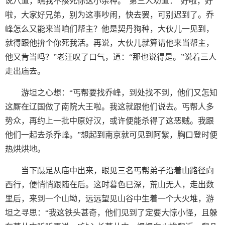
说八道，瞧我不揍死你这小杂种。”第三人劝道：“好啦，好
啦，大家好兄弟，别为这事吵闹，快去罢，可别迟到了。乔
峰怎么又能来当咱们帮主？他是契丹狗种，大伙儿一见到，
就得跟他拚个你死我活。再说，大伙儿就算请他来当帮主，
他又肯当吗？”老汪叹了口气，道：“那也说得是。”说着三人
走出庙去。
游坦之心想：“丐帮要找乔峰，到处找不到，他们又怎知
这厮在辽国做了南院大王啦。我这就跟他们说去。丐帮人多
势众，再约上一批中原好汉，或许便能杀得了这恶贼。我跟
他们一起去杀乔峰。”想起到南京就可见到阿紫，胸口登时便
热烘烘地。
当下蹑足从庙中出来，眼见三名丐帮弟子沿着山路径向
西行，便悄悄跟随在后。这时暮色已深，荒山无人，走出数
里后，来到一个山坳，远远望见山谷中生着一个大火堆，游
坦之寻思：“我这铁头甚奇，他们见到了定要大惊小怪，且躲