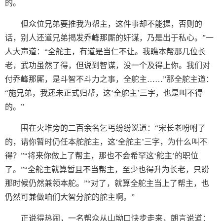
的。
但众位兄弟要推我为帮主，这件事却不能提，否则的
话，别人还道兄弟揭发乔峰那厮的奸谋，乃是出于私心。”一
人大声道：“全舵主，有道是当仁不让。我瞧本帮那几位长
老，武功虽然了得，但说到智谋，没一个及得上你。我们对
付乔峰那厮，是斗智不斗力之事，全舵主……”那全舵主道：
“施兄弟，我还未正式归帮，这‘全舵主’三字，也是叫不得
的。”
围在火堆旁的二百余名乞丐纷纷说道：“宋长老吩咐了
的，请你暂时仍任本舵舵主，这‘全舵主’三字，为什么叫不
得？”“将来你做上了帮主，那也不会希罕这‘舵主’的职位
了。”“全舵主就算暂且不当帮主，至少也得升为长老，只盼
那时候仍然兼领本舵。”“对了，就算全舵主当上了帮主，也
仍然可兼做咱们大智分舵的舵主啊。”
正说得热闹，一名帮众从山坳口快步走来，朗言说道：