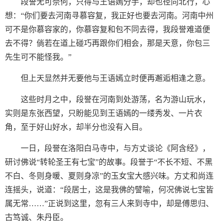
段誉无可奈何，只得与王语嫣分手，却也径向北行，心
想：“你们要去河南寻慕容复，我正好也要去河南。河南中州
可不是你慕容家的，你慕容复和包不同去得，我段誉难道便
去不得？倘若在道上碰巧再跟你们相会，那是天意，你包三
先生可不能怪我。”
但上天显然并无要他与王语嫣立时便再邂逅相逢之意。
这些时月之中，段誉在河南到处游荡，名为游山玩水，
实则是东张西望，只盼能见到王语嫣的一缕秀发、一片衣
角，至于好山好水，却半分也没有入目。
一日，段誉在洛阳白马寺中，与方丈谈论《阿含经》，
研讨佛说“转轮圣王有七宝”的故事。段誉于“不长不短、不黑
不白、冬则身暖、夏则身凉”的玉女宝大感兴味。方丈和尚连
连摇头，说道：“段居士，这是我佛的譬喻，何况佛说七宝皆
属无常……”正说到这里，忽有三人来到寺中，却是傅思归、
古笃诚、朱丹臣。