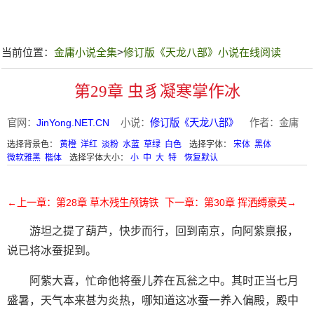
当前位置：
金庸小说全集
>
修订版《天龙八部》小说在线阅读
第29章 虫豸凝寒掌作冰
官网：
JinYong.NET.CN
小说：
修订版《天龙八部》
作者：金庸
选择背景色：
黄橙
洋红
淡粉
水蓝
草绿
白色
选择字体：
宋体
黑体
微软雅黑
楷体
选择字体大小：
小
中
大
特
恢复默认
←上一章：第28章 草木残生颅铸铁
下一章：第30章 挥洒缚豪英→
游坦之提了葫芦，快步而行，回到南京，向阿紫禀报，
说已将冰蚕捉到。
阿紫大喜，忙命他将蚕儿养在瓦瓮之中。其时正当七月
盛暑，天气本来甚为炎热，哪知道这冰蚕一养入偏殿，殿中