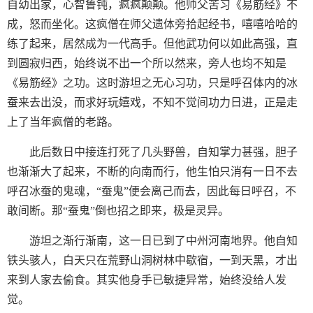
自幼出家，心智鲁钝，疯疯颠颠。他师父苦习《易筋经》不
成，怒而坐化。这疯僧在师父遗体旁拾起经书，嘻嘻哈哈的
练了起来，居然成为一代高手。但他武功何以如此高强，直
到圆寂归西，始终说不出一个所以然来，旁人也均不知是
《易筋经》之功。这时游坦之无心习功，只是呼召体内的冰
蚕来去出没，而求好玩嬉戏，不知不觉间功力日进，正是走
上了当年疯僧的老路。
此后数日中接连打死了几头野兽，自知掌力甚强，胆子
也渐渐大了起来，不断的向南而行，他生怕只消有一日不去
呼召冰蚕的鬼魂，“蚕鬼”便会离己而去，因此每日呼召，不
敢间断。那“蚕鬼”倒也招之即来，极是灵异。
游坦之渐行渐南，这一日已到了中州河南地界。他自知
铁头骇人，白天只在荒野山洞树林中歇宿，一到天黑，才出
来到人家去偷食。其实他身手已敏捷异常，始终没给人发
觉。