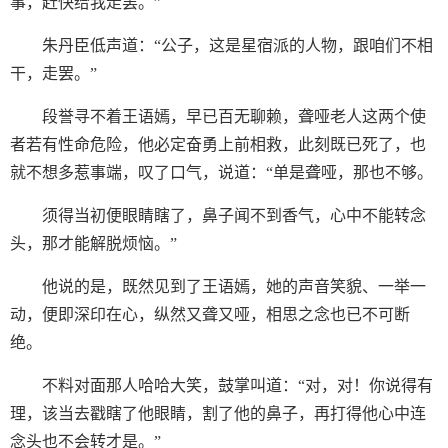
事，赶快给我走罢。”
朱丹臣低声道：“公子，这是星宿派的人物，跟咱们不相
干，走罢。”
段誉寻不着王语嫣，早已百无聊赖，聋哑老人这两个使
者若有性命危险，他必定奋勇上前相救，此刻既已死了，也
就不想多惹事端，叹了口气，说道：“单是聋哑，那也不够。
须得当初便眼睛瞎了，鼻子闻不到香气，心中不能转念
头，那才能解脱烦恼。”
他说的是，既然见到了王语嫣，她的声音笑貌、一举一
动，便即深印在心，纵然又聋又哑，相思之念也已不可断
绝。
不料对面那人哈哈大笑，鼓掌叫道：“对，对！你说得有
理，该当去戳瞎了他眼睛，割了他的鼻子，再打得他心中连
念头也不会转才是。”