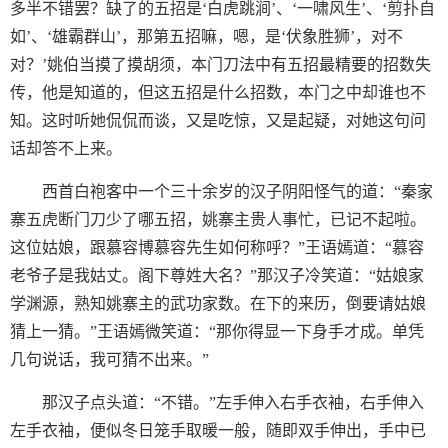
多半不错罢？缺了的五招是‘白虎跳涧’、‘一啸风生’、‘剪扑自
如’、‘雄霸群山’，那第五招嘛，嗯，是‘伏象胜狮’，对不
对？’姚伯当摸了摸胡须，本门刀法中有五招最精要的招数失
传，他是知道的，但这五招是什么招数，本门之中却谁也不
知。这时听她侃侃而谈，又是吃惊，又是起疑，对她这句问
话却答不上来。
西首白袍客中一个三十余岁的汉子阴阳怪气的道：“秦家
寨五虎断门刀少了哪五招，姚寨主贵人事忙，已记不起啦。
这位姑娘，跟慕容博慕容先生如何称呼？”王语嫣道：“慕容
老爷子是我姑丈。阁下尊姓大名？”那汉子冷笑道：“姑娘家
学渊源，熟知姚寨主的武功家数。在下的来历，倒要请姑娘
猜上一猜。”王语嫣微笑道：“那你得显一下身手才成。单凭
几句说话，我可猜不出来。”
那汉子点头道：“不错。”左手伸入右手衣袖，右手伸入
左手衣袖，便似冬日笼手取暖一般，随即双手伸出，手中已