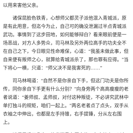
以用来害他父亲。
诸保昆脸色铁青，心想师父都灵子派他混入青城派，原
是有此用意，但迄今为止，自己可的确没泄漏过半点青城派
武功。事情到了这步田地，如何能够辩白？看来眼前便是一
场恶战，对方人多势众，司马林及另外两位高手的功夫全不
在自己之下，今日眼见性命难保，心道：“我虽未做此事，但
自来便有叛师之心，就算给青城派杀了，那也罪有应得。”当
下将心一横，只道：“师父决不是我害死的……”
司马林喝道：“自然不是你亲自下手，但这门功夫是你所
传，同你亲自下手更有什么分别？”向身旁两个高高瘦瘦的老
者说道：“姜师叔、孟师叔，对付这种叛徒，不必讲究武林中
单打独斗的规矩，咱们一起上。”两名老者点了点头，双手从
衣袖之中伸出，也都是左手持锥，右手提锤，分从左右围
上。