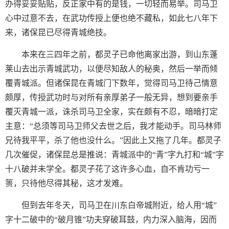
办得妥妥贴贴，反正家中有的是钱，一切轻而易举。司马卫
心中过意不去，在武功传授上便也绝不藏私，如此七八年下
来，诸保昆已尽得青城绝技。
本来在三四年之前，都灵子已命他离家出游，到山东蓬
莱山去出示青城武功，以便尽知敌人的秘奥，然后一举而倾
覆青城派。但诸保昆在青城门下数年，觉得司马卫待己情意
颇厚，传授武功时与对所有亲厚弟子一般无异，想到要亲手
覆灭青城一派，诛杀司马卫全家，实在颇有不忍，暗暗打定
主意：“总须等司马卫师父去世之后，我才能动手。司马林师
兄待我平平，杀了他也没什么。”因此上又拖了几年。都灵子
几次催促，诸保昆总是推说：青城派中的“青”字九打和“城”字
十八破并未学全。都灵子花了这许多心血，自不肯功亏一
篑，只待他尽得其秘，这才发难。
但到去年冬天，司马卫在川东白帝城附近，给人用“城”
字十二破中的“破月锥”功夫穿破耳鼓，内力深入脑海，因而