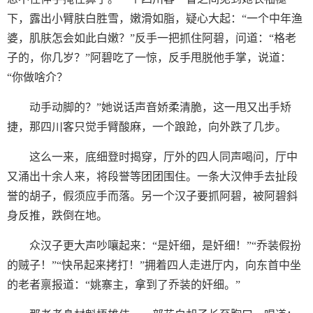
下，露出小臂肤白胜雪，嫩滑如脂，疑心大起：“一个中年渔
婆，肌肤怎会如此白嫩？”反手一把抓住阿碧，问道：“格老
子的，你几岁？”阿碧吃了一惊，反手甩脱他手掌，说道：
“你做啥介？
动手动脚的？”她说话声音娇柔清脆，这一甩又出手矫
捷，那四川客只觉手臂酸麻，一个踉跄，向外跌了几步。
这么一来，底细登时揭穿，厅外的四人同声喝问，厅中
又涌出十余人来，将段誉等团团围住。一条大汉伸手去扯段
誉的胡子，假须应手而落。另一个汉子要抓阿碧，被阿碧斜
身反推，跌倒在地。
众汉子更大声吵嚷起来：“是奸细，是奸细！”“乔装假扮
的贼子！”“快吊起来拷打！”拥着四人走进厅内，向东首中坐
的老者禀报道：“姚寨主，拿到了乔装的奸细。”