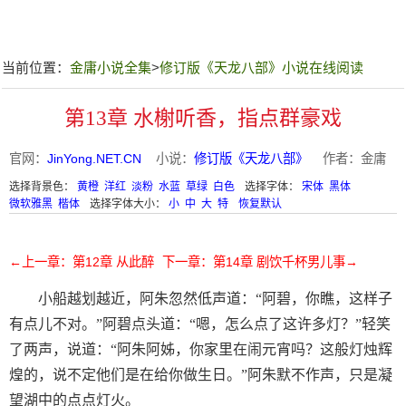
当前位置：
金庸小说全集
>
修订版《天龙八部》小说在线阅读
第13章 水榭听香，指点群豪戏
官网：
JinYong.NET.CN
小说：
修订版《天龙八部》
作者：金庸
选择背景色：
黄橙
洋红
淡粉
水蓝
草绿
白色
选择字体：
宋体
黑体
微软雅黑
楷体
选择字体大小：
小
中
大
特
恢复默认
←上一章：第12章 从此醉
下一章：第14章 剧饮千杯男儿事→
小船越划越近，阿朱忽然低声道：“阿碧，你瞧，这样子
有点儿不对。”阿碧点头道：“嗯，怎么点了这许多灯？”轻笑
了两声，说道：“阿朱阿姊，你家里在闹元宵吗？这般灯烛辉
煌的，说不定他们是在给你做生日。”阿朱默不作声，只是凝
望湖中的点点灯火。