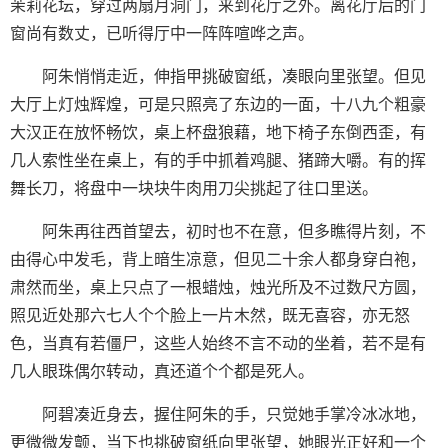
茉莉花坛，穿过两扇月洞门，来到花厅之外。离花厅后的门
窗尚有数丈，已听得厅中一阵阵喧哗之声。
阿朱悄悄走近，伸指甲挑破窗纸，凑眼向里张望。但见
大厅上灯烛辉煌，可是只照亮了东边的一面，十八九个粗豪
大汉正在放怀畅饮，桌上杯盘狼藉，地下椅子东倒西歪，有
几人索性坐在桌上，有的手中抓着鸡腿、猪蹄大嚼。有的挥
舞长刀，将盘中一块块牛肉用刀尖挑起了往口里送。
阿朱再往西首望去，初时也不在意，但多瞧得片刻，不
由得心中发毛，背上暗生凉意，但见二十余人都身穿白袍，
肃然而坐，桌上只点了一根蜡烛，烛光所及不过数尺方圆，
照见近处那六七人个个脸上一片木然，既无喜容，亦无怒
色，当真有若僵尸，这些人始终不言不动的坐着，若不是有
几人眼珠偶尔转动，真还道个个都是死人。
阿碧凑近身去，握住阿朱的手，只觉她手掌冷冰冰地，
更微微发颤，当下也挑破窗纸向里张望，她眼光正好和一个