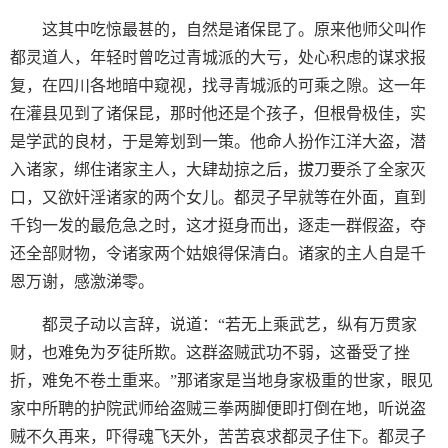
这其中吃惊最甚的，自然是诸保昆了。原来他师父叫作
都灵道人，年轻时曾吃过青城派的大亏，处心积虑的谋求报
复，在四川各地暗中窥视，找寻青城派的可乘之隙。这一年
在灌县见到了诸保昆，那时他还是个孩子，但根骨极佳，实
是学武的良材，于是筹划到一策。他命人扮作江洋大盗，潜
入诸家，绑住诸家主人，大肆劫掠之后，拔刀要杀了全家灭
口，又欲奸淫诸家的两个女儿。都灵子早就等在外面，直到
千钧一发的最危急之时，这才挺身而出，逐走一群假盗，夺
还全部财物，令诸家两个姑娘得保清白。诸家的主人自是千
恩万谢，感激涕零。
都灵子动以言辞，说道：“若无上乘武艺，纵有万贯家
财，也难免为歹徒所欺。这群盗贼武功不弱，这番受了挫
折，难免不卷土重来。”那诸家是当地身家极重的世家，眼见
家中所聘的护院武师给盗贼三拳两脚便即打倒在地，听说盗
贼不久再来，吓得魂飞天外，苦苦哀求都灵子住下。都灵子