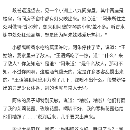
段誉远远望去，见一个小洲上八九间房屋，其中两座是
楼房，每间房子窗中都有灯火映出来。他心道：“阿朱所住之
处叫做‘听香水榭’，想来和阿碧的‘琴韵小筑’差不多。听香水
榭中处处红烛高烧，想是因为阿朱姊姊爱玩热闹。”
小船离听香水榭约莫里许时，阿朱停住了桨，说道：“王
姑娘，我家里来了敌人。”王语嫣吃了一惊，道：“什么？来
了敌人？你怎知道？是谁？”阿朱道：“是什么敌人，那可不
知。不过你闻啊，这般酒气熏天的，定是许多恶客乱搅出来
的。”王语嫣和阿碧用力嗅了几下，都嗅不出什么。段誉辨得
出的只是少女体香，别的也就与常人无异。
阿朱的鼻子却特别灵敏，说道：“糟啦，糟啦！他们打翻
了我的茉莉花露、玫瑰花露，啊哟不好，我的寒梅花露也给
他们糟蹋了……”说到后来，几乎要哭出声来。
段誉大是奇怪，问道：“你眼睛这么好，瞧见了么？”阿