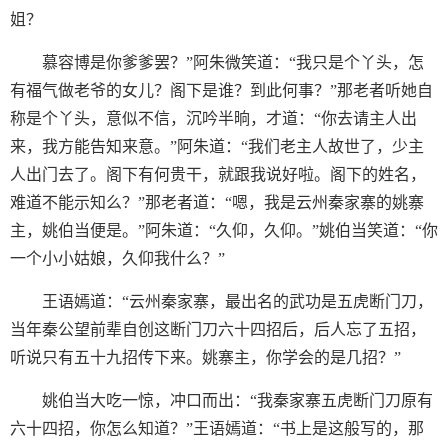
姐？
慕容博是你爹爹罢？”阿朱微笑道：“我只是个丫头，怎
有福气做老爷的女儿？阁下是谁？到此何事？”那老者听她自
称是个丫头，意似不信，沉吟半晌，才道：“你去请主人出
来，我方能告知来意。”阿朱道：“我们老主人故世了，少主
人出门去了。阁下有何贵干，就跟我说好啦。阁下的姓名，
难道不能示知么？”那老者道：“嗯，我是云州秦家寨的姚寨
主，姚伯当便是。”阿朱道：“久仰，久仰。”姚伯当笑道：“你
一个小小姑娘，久仰我什么？”
王语嫣道：“云州秦家寨，最出名的武功是五虎断门刀，
当年秦公望前辈自创这断门刀六十四招后，后人忘了五招，
听说只有五十九招传下来。姚寨主，你学会的是几招？”
姚伯当大吃一惊，冲口而出：“我秦家寨五虎断门刀原有
六十四招，你怎么知道？”王语嫣道：“书上是这般写的，那