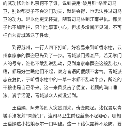
的武功修为谁也奈何不了谁，说到要用“破月锥”杀死司马
卫，别说都灵子不会这门功夫，就是会得，也无法胜过司马
卫的功力。是以他更无怀疑，随着司马林到江南寻仇。都灵
子也不加阻拦，只叫他事事小心，但求多增阅历见闻，不可
枉自为青城派送了性命。
到得苏州，一行人四下打听，好容易来到听香水榭，云
州秦家寨的群盗已先到了一步。青城派门规甚严，若无掌门
人的号令，谁也不敢乱说乱动，见到秦家寨群盗这般乱七八
糟，都是好生瞧他们不起，双方言语间便颇不客气。青城派
志在复仇，于听香水榭中的一草一木都不乱动半点，所吃的
干粮也是自己带来。这一来倒反占了便宜，老顾的满口唾
沫、满手污泥，青城派众人就没尝到。
王语嫣、阿朱等四人突然到来，奇变陡起。诸保昆以青
城手法发射“青蜂钉”，连司马卫生前也丝毫不起疑心，哪知
王语嫣这小姑娘竟尔一口叫破。这一下诸保昆猝不及防，要