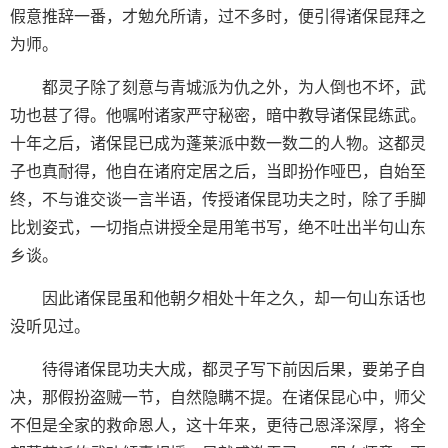
假意推辞一番，才勉允所请，过不多时，便引得诸保昆拜之
为师。
都灵子除了刻意与青城派为仇之外，为人倒也不坏，武
功也甚了得。他嘱咐诸家严守秘密，暗中教导诸保昆练武。
十年之后，诸保昆已成为蓬莱派中数一数二的人物。这都灵
子也真耐得，他自在诸府定居之后，当即扮作哑巴，自始至
终，不与谁交谈一言半语，传授诸保昆功夫之时，除了手脚
比划姿式，一切指点讲授全是用笔书写，绝不吐出半句山东
乡谈。
因此诸保昆虽和他朝夕相处十年之久，却一句山东话也
没听见过。
待得诸保昆功夫大成，都灵子写下前因后果，要弟子自
决，那假扮盗贼一节，自然隐瞒不提。在诸保昆心中，师父
不但是全家的救命恩人，这十年来，更待己恩泽深厚，将全