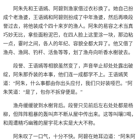
阿朱先和王语嫣、阿碧到渔家借过衣衫换了。她自己扮
成个老渔婆，王语嫣和阿碧则扮成了中年渔婆，然后再唤段
誉过去，将他装成个四十来岁的渔人。阿朱的易容之术当真
巧妙无比，拿些面粉泥巴，在四人脸上这里涂一块，那边粘
一点，霎时之间，各人的年纪、容貌全都大异了。他又借了
渔舟、渔网、钓杆、活鱼等等，划了渔舟向听香水榭驶去。
段誉、王语嫣等相貌虽然变了，声音举止却处处露出破
绽，阿朱那乔装的本事，他们连一成都学不上。王语嫣笑
道：“阿朱，什么事都由你出头应付，我们只好装哑巴。”阿
朱笑道：“是了，包你不拆穿便是。”
渔舟缓缓驶到水榭背后。段誉只见前后左右处处都是杨
柳，但阵阵粗暴的轰叫声不断从屋中传出来。这等叫嚷喝，
和周遭精巧幽雅的屋宇花木实是大大不称。
阿朱叹了一口气，十分不快。阿碧在她耳边道：“阿朱阿