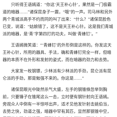
只听得王语嫣道：“你这‘天王补心针’，果然是一门极霸
道的暗器……”诸保昆身子一震，“哦”的一声。司马林和另外
两个青城派高手不约而同的叫了出来：“什么？”诸保昆脸色
已变，说道：“姑娘错了，这不是天王补心针。这是我们青城
派的暗器，是‘青’字第四打的功夫，叫做‘青蜂钉’。”
王语嫣微笑道：“‘青蜂钉’的外形倒是这样的。你发这天
王补心针，所用的器具、手法，确和青蜂钉完全一样，但暗
器的本质不在外形和发射的姿式，而在暗器的劲力和去势。
大家发一枚钢镖，少林派有少林派的手劲，昆仑派有昆
仑派的手劲，那是勉强不来的。你这是……”
诸保昆眼光中陡然杀气大盛，左手的钢锥倏忽举到胸
前，只要锤子在锥尾这么一击，立时便有钢针射向王语嫣。
旁观众人中倒有一半惊呼出声，适才见他发针射击姚伯当，
去势之快，劲道之强，暗器中罕有其匹，显然那钢锥中空，