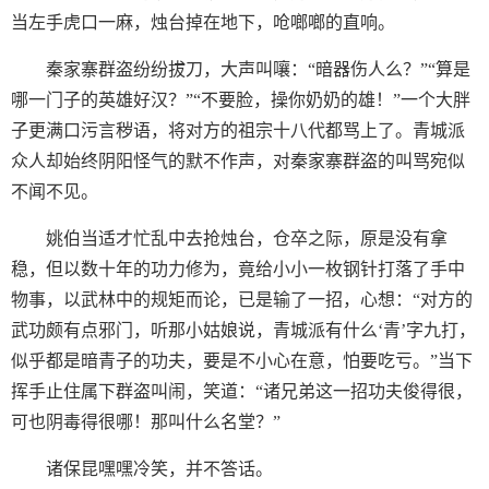
当左手虎口一麻，烛台掉在地下，呛啷啷的直响。
秦家寨群盗纷纷拔刀，大声叫嚷：“暗器伤人么？”“算是
哪一门子的英雄好汉？”“不要脸，操你奶奶的雄！”一个大胖
子更满口污言秽语，将对方的祖宗十八代都骂上了。青城派
众人却始终阴阳怪气的默不作声，对秦家寨群盗的叫骂宛似
不闻不见。
姚伯当适才忙乱中去抢烛台，仓卒之际，原是没有拿
稳，但以数十年的功力修为，竟给小小一枚钢针打落了手中
物事，以武林中的规矩而论，已是输了一招，心想：“对方的
武功颇有点邪门，听那小姑娘说，青城派有什么‘青’字九打，
似乎都是暗青子的功夫，要是不小心在意，怕要吃亏。”当下
挥手止住属下群盗叫闹，笑道：“诸兄弟这一招功夫俊得很，
可也阴毒得很哪！那叫什么名堂？”
诸保昆嘿嘿冷笑，并不答话。