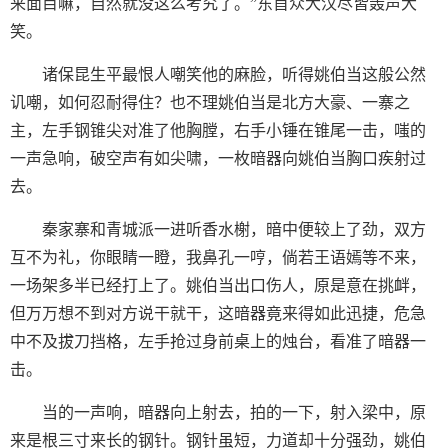
来面目嘛，自然就没这么考究了。”东首众大汉尽皆轰声大
笑。
诸保昆生平最恨人嘲笑他的麻脸，听得姚伯当这般公然
讥嘲，如何忍耐得住？也不理姚伯当是北方大豪、一寨之
主，左手钢锥尖对准了他胸膛，右手小锤在锥尾一击，嗤的
一声急响，破空声有如尖啸，一枚暗器向姚伯当胸口疾射过
去。
秦家寨和青城派一进听香水榭，暗中便较上了劲，双方
互不为礼，你眼睛一瞪，我鼻孔一哼，倘若王语嫣等不来，
一场架多半已经打上了。姚伯当出口伤人，原是意在挑衅，
但万万想不到对方说干就干，这暗器竟来得如此迅捷，危急
中不及拔刀挡格，左手抢过身前桌上的烛台，看准了暗器一
击。
当的一声响，暗器向上射去，拍的一下，射入梁中，原
来是根三寸来长的钢针。钢针虽短，力道却十分强劲，姚伯