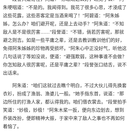
朱哽咽道：“不是的。我闻得到。我花了很多心思，才浸成了
这些花露，这些恶客定是当酒来喝了！”阿碧道：“阿朱姊
姊，怎么办？咱们避开呢，还是上去动手？”阿朱道：“不知
敌人是不是很厉害……”段誉道：“不错，倘若厉害呢，那就
避之则吉。如是一些平庸之辈，还是去教训教训他们的好，
免得阿朱姊姊的珍物再受损坏。”阿朱心中正没好气，听他这
几句话说了等如没说，便道：“避强欺弱，这种事谁不会做？
你怎知敌人很厉害呢，还是平庸之辈？”段誉张口结舌，说不
出话来。
阿朱道：“咱们这就过去瞧个明白，不过大伙儿得先换套
衣衫，扮成了渔翁、渔婆儿一般。”她手指东首，说道：“那
边所住的打渔人家，都认得我的。咱们借衣裳去。”段誉拍手
笑道：“妙极，妙极！”阿朱木桨一扳，便向东边划去，想到
乔装改扮，便即精神大振，于家中来了敌人之事也不再如何
着恼了。