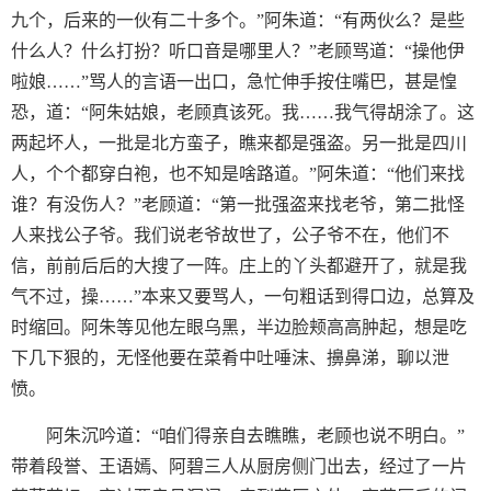
九个，后来的一伙有二十多个。”阿朱道：“有两伙么？是些
什么人？什么打扮？听口音是哪里人？”老顾骂道：“操他伊
啦娘……”骂人的言语一出口，急忙伸手按住嘴巴，甚是惶
恐，道：“阿朱姑娘，老顾真该死。我……我气得胡涂了。这
两起坏人，一批是北方蛮子，瞧来都是强盗。另一批是四川
人，个个都穿白袍，也不知是啥路道。”阿朱道：“他们来找
谁？有没伤人？”老顾道：“第一批强盗来找老爷，第二批怪
人来找公子爷。我们说老爷故世了，公子爷不在，他们不
信，前前后后的大搜了一阵。庄上的丫头都避开了，就是我
气不过，操……”本来又要骂人，一句粗话到得口边，总算及
时缩回。阿朱等见他左眼乌黑，半边脸颊高高肿起，想是吃
下几下狠的，无怪他要在菜肴中吐唾沫、擤鼻涕，聊以泄
愤。
阿朱沉吟道：“咱们得亲自去瞧瞧，老顾也说不明白。”
带着段誉、王语嫣、阿碧三人从厨房侧门出去，经过了一片