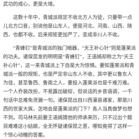
武功的戒心，更是大增。
这数十年中，青城派规定不收北方人为徒，只要带一点
儿北方口音，别说他是山东人，便是河北、河南、山西、陕
西，也都不收。后来规矩更加严了，变成非川人不收。
“青蜂钉”是青城派的独门暗器，“天王补心针”则是蓬莱派
的功夫。诸保昆发的明明是“青蜂钉”，王语嫣却称之为“天王
补心针”，这一来青城派上下自是大为惊惧。要知蓬莱派和青
城派一般的规矩，也是严定非山东人不收，其中更以鲁东人
为佳，甚至鲁西、鲁南之人，要投入蓬莱派也是千难万难。
一个人乔装改扮，不易露出破绽，但说话的乡音语调，一千
句话中总难免泄漏一句。诸保昆出自川西灌县诸家，那是川
西的世家大族，怎地会是蓬莱派的门下？各人当真做梦也想
不到。司马林先前要王语嫣猜他的师承来历，只不过出个题
目难难这小姑娘，全无怀疑诸保昆之意，哪知竟得了这样一
个惊心动魄的答案。