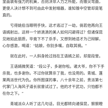
里面装有强力的机簧，否则决非人力之所能，而锥尖弯曲，
更使人决计想不到可由此中发射暗器，谁知锥中空管却是笔
直的。
亏得姚伯当眼明手快，这才逃过了一劫，倘若他再向王
语嫣射出，这样一个娇滴滴的美人如何闪避得过？但诸保昆
见她如此丽质，毕竟下不了杀手，又想到她适才为己辩解，
心存感激，喝道：“姑娘，你别多嘴，自取其祸。”
就在此时，一人斜身抢过挡在王语嫣之前，却是段誉。
王语嫣微笑道：“段公子，多谢你啦。诸大爷，你不下手
杀我，也多谢你。不过你就算杀了我，也没用的。青城、蓬
莱两派世代为仇。你所图谋的事，八十余年之前，贵派第七
代掌门人海风子道长就曾试过了。他的才干武功，只怕都不
在你之下。”
青城派众人听了这几句话，目光都转向诸保昆，狠狠瞪