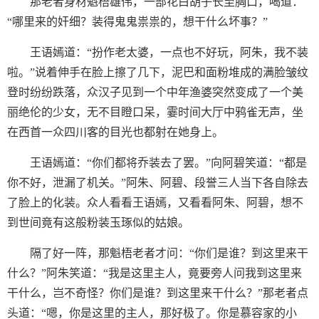
那老者身材魁梧雄伟，一部花白胡子长至胸口，喝道：
“哪里来的奸细？装得鬼鬼祟祟的，想干什么坏事？”
王语嫣道：“扮作老太婆，一点也不好玩，阿朱，我不装
啦。”说着伸手在脸上擦了几下，泥巴和面粉堆成的满脸皱纹
登时纷纷跌落，众汉子见到一个中年渔婆突然变成了一个美
丽绝伦的少女，无不目瞪口呆，霎时间大厅中鸦雀无声，坐
在西首一众四川客的目光也都射在她身上。
王语嫣道：“你们都将乔装去了罢。”向阿碧笑道：“都是
你不好，泄漏了机关。”阿朱、阿碧、段誉三人当下各自除去
了脸上的化装。众人看看王语嫣，又看看阿朱、阿碧，想不
到世间竟有这般粉装玉琢似的姑娘。
隔了好一阵，那魁梧老者才问：“你们是谁？到这里来干
什么？”阿朱笑道：“我是这里主人，竟要旁人问我到这里来
干什么，岂不奇怪？你们是谁？到这里来干什么？”那老者点
头道：“嗯，你是这里的主人，那好极了。你是慕容家的小