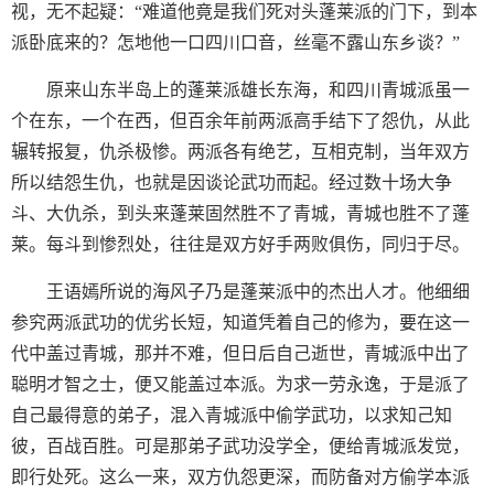
视，无不起疑：“难道他竟是我们死对头蓬莱派的门下，到本
派卧底来的？怎地他一口四川口音，丝毫不露山东乡谈？”
原来山东半岛上的蓬莱派雄长东海，和四川青城派虽一
个在东，一个在西，但百余年前两派高手结下了怨仇，从此
辗转报复，仇杀极惨。两派各有绝艺，互相克制，当年双方
所以结怨生仇，也就是因谈论武功而起。经过数十场大争
斗、大仇杀，到头来蓬莱固然胜不了青城，青城也胜不了蓬
莱。每斗到惨烈处，往往是双方好手两败俱伤，同归于尽。
王语嫣所说的海风子乃是蓬莱派中的杰出人才。他细细
参究两派武功的优劣长短，知道凭着自己的修为，要在这一
代中盖过青城，那并不难，但日后自己逝世，青城派中出了
聪明才智之士，便又能盖过本派。为求一劳永逸，于是派了
自己最得意的弟子，混入青城派中偷学武功，以求知己知
彼，百战百胜。可是那弟子武功没学全，便给青城派发觉，
即行处死。这么一来，双方仇怨更深，而防备对方偷学本派