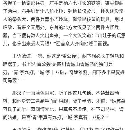
各握了一柄奇形兵刃，左手是柄六七寸长的铁锥，锥尖却曲
了两曲，右手则是个八角小锤，锤柄长仅及尺，锤头还没常
人的拳头大，两件兵器小巧玲珑，倒像是孩童的玩具，用以
临敌，看来全无用处。东首的北方大汉见了这两件古怪兵
器，当下便有数人笑出声来。一个大汉笑道：“川娃子的玩意
儿，也拿出来丢人现眼！”西首众人齐向他怒目而视。
王语嫣道：“嗯，你这是‘雷公轰’，阁下想必长于轻功和
暗器了。书上说‘雷公轰’是四川青城山青城派的独门兵
刃，‘青’字九打，‘城’字十八破，奇诡难测。阁下多半是复姓
司马罢？”
那汉子一直脸色阴沉，听了她这几句话，不禁耸然动
容，和他身旁三名副手面面相觑，隔了半晌，才道：“姑苏慕
容氏于武学一道渊博无比，果真名不虚传。在下司马林。请
问姑娘，是否‘青’字真有九打，‘城’字真有十八破？”
王语嫣道：“你这句话问得甚好。我以为‘青’字称作十打