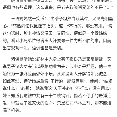
姚伯当不由得哑口无言，哈哈一笑，说道：“小姑娘的言
语倒也有些道理。这么说来，是老夫取笑诸兄弟的不是了。”
王语嫣嫣然一笑道：“老爷子坦然自认其过，足见光明磊
落。”转脸向诸保昆摇了摇头，道：“不行的，那没有用。”说
这句话时，脸上神情又温柔，又同情，便似是一个做姊姊
的，看到小兄弟忙得满头大汗要做一件力所不胜的事，因而
出言规劝一般，语调也甚是亲切。
诸保昆听她说武林中人身上有何损伤乃是家常便饭，又
说男子汉大丈夫当以品格功业为先，心中甚是舒畅，他一生
始终为一张麻脸而郁郁不乐，从来没听人开解得如此诚恳，
如此有理，待听她最后说“不行的，那没有用”，便问：“姑娘
说什么？”心想：“她说我这‘天王补心针’不行么？没有用么？
她不知道我这锥中共有一十二枚钢针。倘若不停手的击锤连
发，早就要了这家伙的性命。只是在司马林之前，却不能泄
漏了机关。”