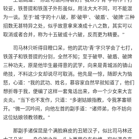
较妥，铁菩提和铁莲子外形虽似，用法大大不同，可不能混
为一谈。至于‘城’字的十八破，那‘破甲’、‘破盾’、‘破牌’三种
招数无甚特异之处，似乎故意拿来凑成十八之数，其实可以
取消或者合并，称为十五破或十六破，反而更为精要。”
司马林只听得目瞪口呆，他的武功‘青’字只学会了七打，
铁莲子和铁菩提的分别，全然不知；至于破甲、破盾、破牌
三种功夫，原是他毕生最得意的武学，向来是青城派的镇山
绝技，不料这少女却说尽可取消。他先是一惊，随即大为恼
怒，心道：“我的武功、姓名，慕容家自然早就知道了，他们
想折辱于我，便编了这样一套鬼话出来，命一个少女来大言
炎炎。”当下也不发作，只道：“多谢姑娘指教，令我茅塞顿
开。”微一沉吟间，向他左首的副手道：“诸师弟，你不妨向
这位姑娘领教领教。”
那副手诸保昆是个满脸麻皮的丑陋汉子，似比司马林还