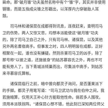
毙命。那“破月锥”功夫虽然名称中有个“锥”字，其实并非使用
钢锥，而是五指成尖锥之形戳出，以浑厚内力穿破敌人耳
鼓。
司马林和诸保昆在成都得到讯息，连夜赶来，查明司马
卫的伤势，两人又惊又悲，均想本派能使这“破月锥”功夫
的，除了司马卫自己之外，只有司马林、诸保昆，以及其他
另外两名耆宿高手。但事发之时，四人明明皆在成都，正好
相聚在一起，谁也没有嫌疑。然则杀害司马卫的凶手，除了
那号称“以彼之道，还施彼身”的姑苏慕容氏之外，再也不可
能有旁人了。当下青城派倾巢而出，尽集派中高手，到姑苏
来寻慕容氏算帐。
诸保昆临行之前，暗中曾向都灵子询问，是否蓬莱派下
的手脚。都灵子用笔写道：“司马卫武功与我在伯仲之间，我
若施暗算，仅用天王补心针方能取他性命。倘若多人围攻，
须用本派铁拐阵。”诸保昆心想不错，他此刻已深知两位师父