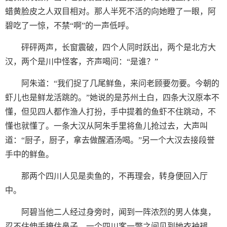
蜡黄脸皮之人双目相对。那人半死不活的向她瞪了一眼，阿
碧吃了一惊，不禁“啊”的一声低呼。
砰砰两声，长窗震破，四个人同时跃出，两个是北方大
汉，两个是川中怪客，齐声喝问：“是谁？”
阿朱道：“我们捉了几尾鲜鱼，来问老顾要勿要。今朝的
虾儿也是鲜龙活跳的。”她说的是苏州土白，四条大汉原本不
懂，但见四人都作渔人打扮，手中提着的鱼虾不住跳动，不
懂也就懂了。一条大汉从阿朱手里将鱼儿抢过去，大声叫
道：“厨子，厨子，拿去做醒酒汤喝。”另一个大汉去接段誉
手中的鲜鱼。
那两个四川人见是卖鱼的，不再理会，转身便回入厅
中。
阿碧当他二人经过身旁时，闻到一阵浓烈的男人体臭，
忍不住伸手掩住鼻子。一个四川客一瞥之间见到她衣袖褪