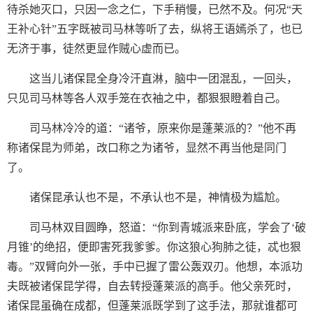
待杀她灭口，只因一念之仁，下手稍慢，已然不及。何况“天
王补心针”五字既被司马林等听了去，纵将王语嫣杀了，也已
无济于事，徒然更显作贼心虚而已。
这当儿诸保昆全身冷汗直淋，脑中一团混乱，一回头，
只见司马林等各人双手笼在衣袖之中，都狠狠瞪着自己。
司马林冷冷的道：“诸爷，原来你是蓬莱派的？”他不再
称诸保昆为师弟，改口称之为诸爷，显然不再当他是同门
了。
诸保昆承认也不是，不承认也不是，神情极为尴尬。
司马林双目圆睁，怒道：“你到青城派来卧底，学会了‘破
月锥’的绝招，便即害死我爹爹。你这狼心狗肺之徒，忒也狠
毒。”双臂向外一张，手中已握了雷公轰双刃。他想，本派功
夫既被诸保昆学得，自去转授蓬莱派的高手。他父亲死时，
诸保昆虽确在成都，但蓬莱派既学到了这手法，那就谁都可