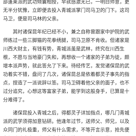
部蓬莱派的武功倾囊相授，早就感激无已，一明白师意，更
无半分犹豫，立即便去投入青城派掌门司马卫的门下。这司
马卫，便是司马林的父亲。
其时诸保昆年纪已经不小，兼之自称曾跟家中护院的武
师练过一些三脚猫的花拳绣腿，司马卫原不肯收。但诸家是
川西大财主，有钱有势，青城派虽是武林，终究在川西生
根，不愿与当地豪门失和，再想收一个诸家的子弟为徒，颇
增本派声势，就此答允了下来。待经传艺，发觉诸保昆的武
功着实不错，盘问了几次，诸保昆总是依着都灵子事先的指
点，捏造了一派说辞以答。司马卫碍着他父亲的面子，也不
过分追究，心想这等富家子弟，能学到这般身手，已算是十
分难得了。
诸保昆投入青城之后，得都灵子详加指点，哪几门青城
派的武学须得加意钻研。他逢年过节，送师父、师兄，以及
众同门的礼极重，师父有什么需求，不等开言示意，抢先便