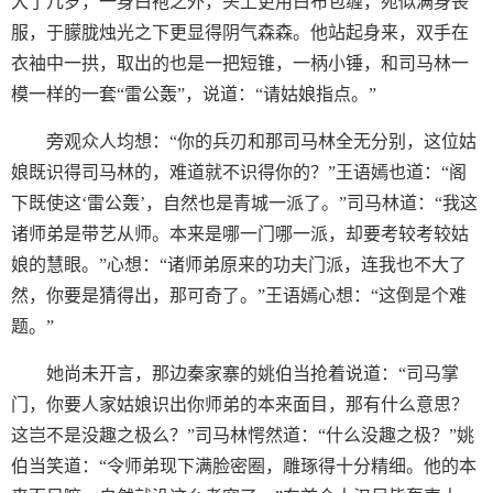
大了几岁，一身白袍之外，头上更用白布包缠，宛似满身丧
服，于朦胧烛光之下更显得阴气森森。他站起身来，双手在
衣袖中一拱，取出的也是一把短锥，一柄小锤，和司马林一
模一样的一套“雷公轰”，说道：“请姑娘指点。”
旁观众人均想：“你的兵刃和那司马林全无分别，这位姑
娘既识得司马林的，难道就不识得你的？”王语嫣也道：“阁
下既使这‘雷公轰’，自然也是青城一派了。”司马林道：“我这
诸师弟是带艺从师。本来是哪一门哪一派，却要考较考较姑
娘的慧眼。”心想：“诸师弟原来的功夫门派，连我也不大了
然，你要是猜得出，那可奇了。”王语嫣心想：“这倒是个难
题。”
她尚未开言，那边秦家寨的姚伯当抢着说道：“司马掌
门，你要人家姑娘识出你师弟的本来面目，那有什么意思？
这岂不是没趣之极么？”司马林愕然道：“什么没趣之极？”姚
伯当笑道：“令师弟现下满脸密圈，雕琢得十分精细。他的本