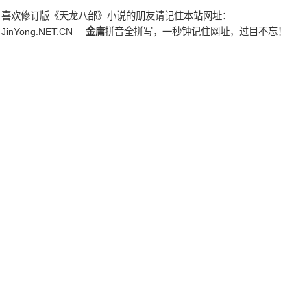
喜欢修订版《天龙八部》小说的朋友请记住本站网址：
JinYong.NET.CN
金庸
拼音全拼写，一秒钟记住网址，过目不忘！