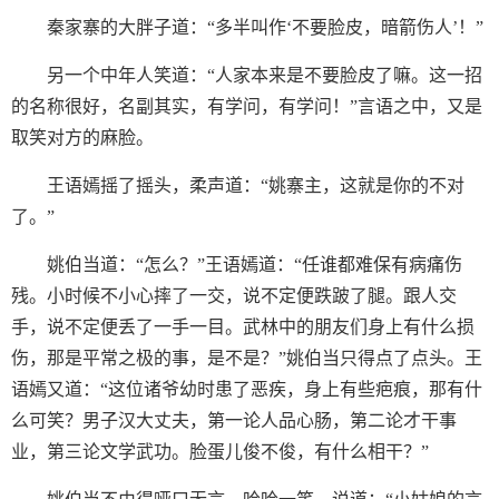
秦家寨的大胖子道：“多半叫作‘不要脸皮，暗箭伤人’！”
另一个中年人笑道：“人家本来是不要脸皮了嘛。这一招
的名称很好，名副其实，有学问，有学问！”言语之中，又是
取笑对方的麻脸。
王语嫣摇了摇头，柔声道：“姚寨主，这就是你的不对
了。”
姚伯当道：“怎么？”王语嫣道：“任谁都难保有病痛伤
残。小时候不小心摔了一交，说不定便跌跛了腿。跟人交
手，说不定便丢了一手一目。武林中的朋友们身上有什么损
伤，那是平常之极的事，是不是？”姚伯当只得点了点头。王
语嫣又道：“这位诸爷幼时患了恶疾，身上有些疤痕，那有什
么可笑？男子汉大丈夫，第一论人品心肠，第二论才干事
业，第三论文学武功。脸蛋儿俊不俊，有什么相干？”