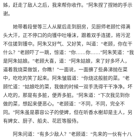
姊，赶走了敌人之后，我来帮你收作。”阿朱捏了捏她的手示
谢。
她带着段誉等三人从屋后走到厨房，见厨师老顾忙得满
头大汗，正不停口的向镬中吐唾沫，跟着双手连搓，将污泥
不住搓到镬中。阿朱又好气、又好笑，叫道：“老顾，你在干
什么？”老顾吓了一跳，惊道：“你……你……”阿朱笑道：“我
是阿朱姑娘。”老顾大喜，道：“阿朱姑娘，来了好多坏人，
逼着我烧菜做饭，你瞧！”一面说，一面擤了些鼻涕抛在菜
中，吃吃的笑了起来。阿朱皱眉道：“你烧这般脏的菜。”老
顾忙道：“姑娘吃的菜，我做的时候一双手洗得干干净净。坏
人吃的，那是有多脏，便弄多脏。”阿朱道：“下次我见到你
做的菜，想起来便恶心。”老顾道：“不同，不同，完全不
同。”阿朱虽是慕容公子的使婢，但在听香水榭却是主人，另
有婢女、厨子、船夫、花匠等服侍。
阿朱问道：“有多少敌人？”老顾道：“先来的一伙有十八