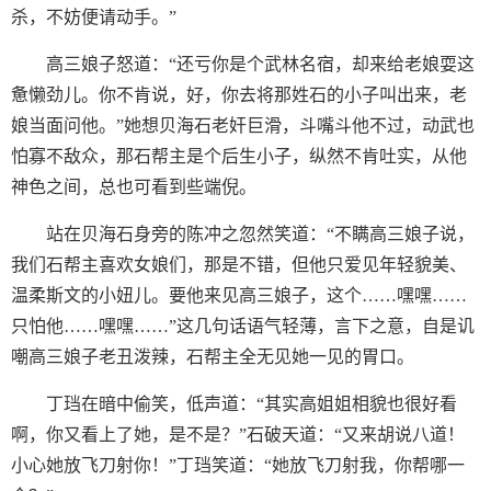
杀，不妨便请动手。”
高三娘子怒道：“还亏你是个武林名宿，却来给老娘耍这
惫懒劲儿。你不肯说，好，你去将那姓石的小子叫出来，老
娘当面问他。”她想贝海石老奸巨滑，斗嘴斗他不过，动武也
怕寡不敌众，那石帮主是个后生小子，纵然不肯吐实，从他
神色之间，总也可看到些端倪。
站在贝海石身旁的陈冲之忽然笑道：“不瞒高三娘子说，
我们石帮主喜欢女娘们，那是不错，但他只爱见年轻貌美、
温柔斯文的小妞儿。要他来见高三娘子，这个……嘿嘿……
只怕他……嘿嘿……”这几句话语气轻薄，言下之意，自是讥
嘲高三娘子老丑泼辣，石帮主全无见她一见的胃口。
丁珰在暗中偷笑，低声道：“其实高姐姐相貌也很好看
啊，你又看上了她，是不是？”石破天道：“又来胡说八道！
小心她放飞刀射你！”丁珰笑道：“她放飞刀射我，你帮哪一