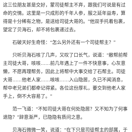
这三位朋友甚是交好，蒙司徒帮主不弃，跟我们可说是有过
命的交情。这里是一只成形的千年人参，服之延年益寿，算
得是十分稀有之物，是送给司徒大哥的。”他双手托着包裹，
望定了贝海石，却不将包裹递过去。
石破天好生奇怪：“怎么另外还有一个司徒帮主？”
只听贝海石咳了几声，又叹了口长气，说道：“敝帮前帮
主司徒大哥，咳咳……前几年遇上了一件不快意事，心灰意
懒，不愿再理帮务，因此上将帮中大事交给了石帮主。司徒
大哥……他老人家……咳咳……入山隐居，久已不闻消息，
帮中老兄弟们都牵记得紧。各位这份厚礼，要交到他老人家
手上，倒不大容易了。”
范一飞道：“不知司徒大哥在何处隐居？又不知为了何事
退隐？”辞意渐严，已隐隐有质问之意。
贝海石微微一笑，说道：“在下只是司徒帮主的部属，于