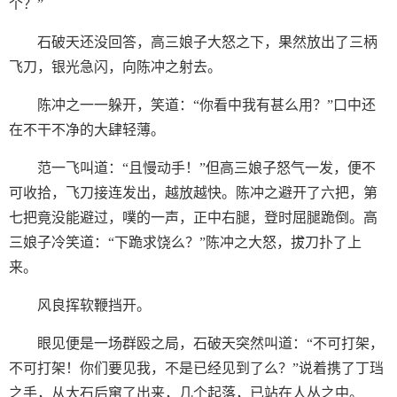
个？”
石破天还没回答，高三娘子大怒之下，果然放出了三柄
飞刀，银光急闪，向陈冲之射去。
陈冲之一一躲开，笑道：“你看中我有甚么用？”口中还
在不干不净的大肆轻薄。
范一飞叫道：“且慢动手！”但高三娘子怒气一发，便不
可收拾，飞刀接连发出，越放越快。陈冲之避开了六把，第
七把竟没能避过，噗的一声，正中右腿，登时屈腿跪倒。高
三娘子冷笑道：“下跪求饶么？”陈冲之大怒，拔刀扑了上
来。
风良挥软鞭挡开。
眼见便是一场群殴之局，石破天突然叫道：“不可打架，
不可打架！你们要见我，不是已经见到了么？”说着携了丁珰
之手，从大石后窜了出来，几个起落，已站在人丛之中。