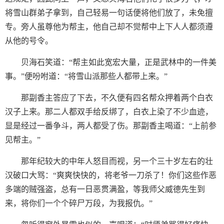
将雪山群弟子拿到，自己轻易一句话便将他们放了，未免擅
专。旁人虽尊他为帮主，他自己却不觉帮中上下人人都须遵
从他的号令。
贝海石笑道：“帮主如此宽宏大量，正是武林中的一件美
事。”便吩咐道：“将雪山派那些人都带上来。”
那副香主答应了下去，不久便有四名帮众押着两个白衣
汉子上来。那二人都双手给反绑了，白衣上染了不少血迹，
显是经过一番争斗，两人都受了伤。那副香主喝道：“上前参
见帮主。”
那年纪较大的中年人怒目而视，另一个三十岁左右的壮
汉破口大骂：“爽爽快快的，将老爷一刀杀了！你们这些作恶
多端的贼强盗，总有一日恶贯满盈，等我师父威德先生到
来，将你们一个个碎尸万段，为我报仇。”