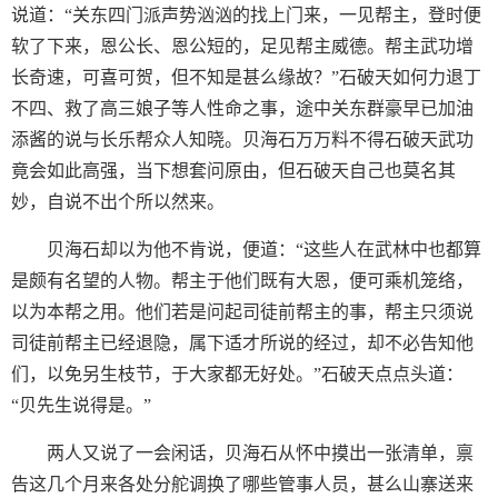
说道：“关东四门派声势汹汹的找上门来，一见帮主，登时便
软了下来，恩公长、恩公短的，足见帮主威德。帮主武功增
长奇速，可喜可贺，但不知是甚么缘故？”石破天如何力退丁
不四、救了高三娘子等人性命之事，途中关东群豪早已加油
添酱的说与长乐帮众人知晓。贝海石万万料不得石破天武功
竟会如此高强，当下想套问原由，但石破天自己也莫名其
妙，自说不出个所以然来。
贝海石却以为他不肯说，便道：“这些人在武林中也都算
是颇有名望的人物。帮主于他们既有大恩，便可乘机笼络，
以为本帮之用。他们若是问起司徒前帮主的事，帮主只须说
司徒前帮主已经退隐，属下适才所说的经过，却不必告知他
们，以免另生枝节，于大家都无好处。”石破天点点头道：
“贝先生说得是。”
两人又说了一会闲话，贝海石从怀中摸出一张清单，禀
告这几个月来各处分舵调换了哪些管事人员，甚么山寨送来