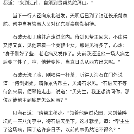
都道：“来到江南，自须到贵帮总舵拜山。”
当下一行人径向东北进发，天明后已到了镇江长乐帮总
舵。帮中自有管事人员对辽东群豪殷勤招待。
石破天和丁珰并肩走进室内。侍剑见帮主回来，不由得
又惊又喜，见他带着一个美貌少女，那是见得多了，心想：
“身子刚好了些，老毛病又发作了。先前我还道他一场大病之
后变了性子，哼，他若变性，当真日头从西方出来呢。”
石破天洗了脸，刚喝得一杯茶，听得贝海石在门外说
道：“侍剑姐姐，请你禀告帮主，贝海石求见。”石破天不等
侍剑来禀，便擎帷走出，说道：“贝先生，我正想请问你，那
位司徒帮主到底是怎么回事？”
贝海石道：“请帮主移步。”领着他穿过花园，来到菊畔
坛的一座八角亭中，待石破天坐下，这才就坐，道：“帮主生
了这场病，隔了这许多日子，以前的事仍然记不得么？”