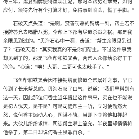
得三年，邀宴铜牌便将重现江湖，那时本帮势难幸免，如何
应付，须得先行有个打算才好，免得事到临头，慌了手脚。”
石破天点头道：“是啊，赏善罚恶的铜牌一到，帮主若不
接牌答允去喝腊八粥，全帮上下都有尽遭杀戮之祸。那是我
亲眼见到过的。”贝海石心中一凛，奇道：“帮主亲眼见到过
了？”石破天道：“其实我真的不是你们帮主。不过这件事我
却见到了的，那是飞鱼帮和铁叉会，两帮人众都给杀得干干
净净。”心道：“唉！大哥、二哥可也太辣手了。”
飞鱼帮和铁叉会因不接铜牌而惨遭全帮屠歼之事，早已
传到了长乐帮总舵。贝海石叹了口气，说道：“我们早料到有
这一天，因此那位何香主当年提出这件事来，实在也不能说
是杞人忧天，是不是？可是司徒帮主一听，立时便勃然大
怒，说何香主煽动人心，图谋不轨，当即下令将他扣押起
来。大伙儿纷纷求情，司徒帮主嘴上答允，半夜里却悄悄将
他杀了，第二日却说何香主畏罪自杀。”