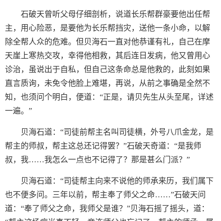
石破天曾听父母仔细剖析，说道长乐帮群豪要他出任帮
主，用心险恶，是要他为长乐帮挡灾，送他一条小命，以解
除全帮人众的危难。但贝海石一直对他恭谨有礼，自己在摩
天崖上寒热交攻，幸得他相救，其后连日发病，他又曾用心
诊治，虽说出于自私，但自己这条命总是他救的，此刻如果
直言质询，未免令他脸上难堪，再说，从前之事确是全然不
知，也须问个明白，便道：“正是，请贝先生从头至尾，详述
一遍。”
贝海石道：“司徒前帮主名叫司徒横，外号八爪金龙，是
帮主的师叔，帮主这总还记得罢？”石破天奇道：“是我师
叔，我……我怎么一点也不记得了？那是甚么门派？”
贝海石道：“司徒帮主向来不说他的师承来历，我们属下
也不便多问。三年以前，帮主奉了师父之命……”石破天问
道：“奉了师父之命，我师父是谁？”贝海石摇了摇头，道：