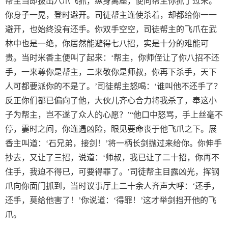
帮主当即拔出八爪飞抓，纵身离座，便向帮主你抓了过来。
你身子一晃，登时避开。司徒帮主连使杀着，却都给你一一
避开，也始终没有还手。你双手空空，司徒帮主的飞爪在武
林中也是一绝，你居然能避得七八招，实是十分的难能可
贵。当时米香主便叫了起来：‘帮主，你师侄让了你八招不还
手，一来尊你是帮主，二来敬你是师叔，你再下杀手，天下
人可都要派你的不是了。’司徒帮主怒喝：‘谁叫他不还手了？
反正你们都已偏向了他，大伙儿齐心合力将我杀了，奉这小
子为帮主，岂不遂了众人的心愿？’“他口中怒骂，手上丝毫不
停，霎时之间，你连遇凶险，眼见要命丧于他飞爪之下。展
香主叫道：‘石兄弟，接剑！’将一柄长剑抛过来给你。你伸手
抄去，又让了三招，说道：‘师叔，我已让了二十招，你再不
住手，我迫不得已，可要得罪了。’司徒帮主目露凶光，挥钢
爪向你面门抓到，当时议事厅上二十余人齐声大呼：‘还手，
还手，莫给他害了！’你说道：‘得罪！’这才举剑挡开他的飞
爪。