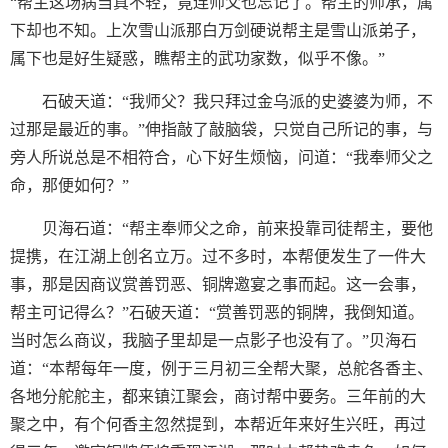
“帮主这场病当真不轻，竟连师父也忘记了。帮主的师承，属
下却也不知。上次雪山派那白万剑硬说帮主是雪山派弟子，
属下也是好生疑惑，瞧帮主的武功家数，似乎不像。”
石破天道：“我师父？我只拜过金乌派的史婆婆为师，不
过那是最近的事。”伸指敲了敲脑袋，只觉自己所记的事，与
旁人所说总是不相符合，心下好生烦恼，问道：“我奉师父之
命，那便如何？”
贝海石道：“帮主奉师父之命，前来投靠司徒帮主，要他
提携，在江湖上创名立万。过不多时，本帮便发生了一件大
事，那是因商议赏善罚恶、铜牌邀宴之事而起。这一会事，
帮主可记得么？”石破天道：“赏善罚恶的铜牌，我倒知道。
当时怎么商议，我脑子里却是一点影子也没有了。”贝海石
道：“本帮每年一度，例于三月初三全帮大聚，总舵各香主、
各地分舵舵主，都来镇江聚会，商讨帮中要务。三年前的大
聚之中，有个何香主忽然提到，本帮近年来好生兴旺，再过