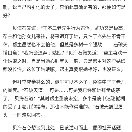
刺，说自己勾引他的妻子，只怕此事确是有的，那便如何是
好？
贝海石又道：“丁不三老先生行为古怪，武功又是极高，
帮主和他孙女儿来往，将来遗弃了她，只怕丁老先生不肯干
休，帮主虽然也不会怕他，但总是多树一个强敌……”石破天
插口道：“我怎会遗弃丁姑娘？”贝海石微笑道：“帮主喜欢一
个姑娘之时，自是当她心肝宝贝一般，只是帮主对这些姑娘
都没长性。这位丁姑娘嘛，帮主真要跟她相好，也没甚么。
但拜堂成亲甚么的，似乎可以不必了，免得中了丁老儿
的圈套。”石破天道：“可是……可是我已经和她拜堂成亲
了。”贝海石道：“其时帮主重病未愈，多半是病中迷迷糊糊
的受了丁老儿的摆布，那也不能作得准的。”石破天皱起眉
头，一时难以回答。
贝海石心想谈到此处，已该适可而止，便即扯开话题，