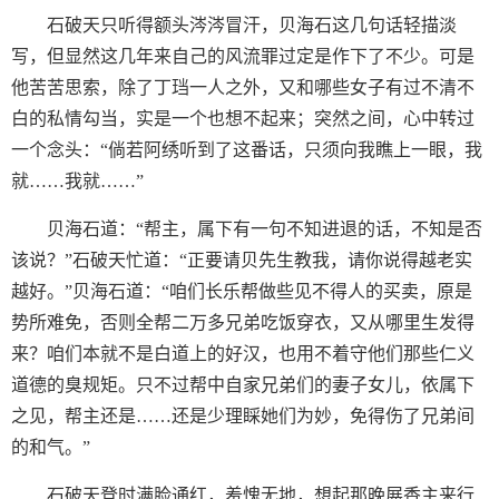
石破天只听得额头涔涔冒汗，贝海石这几句话轻描淡
写，但显然这几年来自己的风流罪过定是作下了不少。可是
他苦苦思索，除了丁珰一人之外，又和哪些女子有过不清不
白的私情勾当，实是一个也想不起来；突然之间，心中转过
一个念头：“倘若阿绣听到了这番话，只须向我瞧上一眼，我
就……我就……”
贝海石道：“帮主，属下有一句不知进退的话，不知是否
该说？”石破天忙道：“正要请贝先生教我，请你说得越老实
越好。”贝海石道：“咱们长乐帮做些见不得人的买卖，原是
势所难免，否则全帮二万多兄弟吃饭穿衣，又从哪里生发得
来？咱们本就不是白道上的好汉，也用不着守他们那些仁义
道德的臭规矩。只不过帮中自家兄弟们的妻子女儿，依属下
之见，帮主还是……还是少理睬她们为妙，免得伤了兄弟间
的和气。”
石破天登时满脸通红，羞愧无地，想起那晚展香主来行