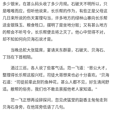
多少银米，在甚么码头收了多少月规。石破天不明所以，只
是唯唯而应，但听他说来，长乐帮的作为，有些正是父母这
几日来所说的伤天害理勾当，许多地方的绿林山寨向长乐帮
送金银珠玉、粮食牲口，摆明了是坐地分赃；又有甚么地方
的帮会不听号令，长乐帮便去将之灭了。他心中觉得不对，
却不知如何向贝海石说才是。
当晚总舵大张筵席，宴请关东群豪，石破天、贝海石、
丁珰在下首相陪。
酒过三巡，各人说了些客气话。范一飞道：“恩公大才，
整理得长乐帮这般兴旺，司徒大哥想来也必十分喜欢。”贝海
石道：“司徒前辈此刻钓鱼种花，甚么人都不见，好生清闲舒
适。敝帮的俗务，我们也不敢去禀报他老人家知道。”
范一飞正想再设辞探问，忽见虎猛堂的副香主匆匆走到
贝海石身旁，在他耳旁低语了几句。