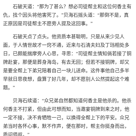
石破天道：“那为了甚么？想必司徒帮主和这位何香主有
仇，找个因头将他害死了。”贝海石摇头道：“那倒不是，真
正原因是司徒帮主不愿旁人提及这回事。”
石破天点了点头。他资质本甚聪明，只是从来少见人
面，于人情世故才一窍不通，近来与石清夫妇及丁珰相处多
日，已颇能揣摩旁人心思，寻思：“司徒帮主情知倘若接了铜
牌赴宴，那便是葬身海岛，有去无回；但若不接铜牌，却又
是要全帮上下弟兄陪着自己一块儿送命。这件事他自己多半
早就日思夜想，盘算了好几年，却不愿别人公然提起这个难
题。”
贝海石续道：“众兄弟自然都知道何香主是他杀的。他杀
何香主不打紧，但由此可想而知，当邀宴铜牌到来之时，他
一定不接，决不肯牺牲一己，以换得全帮上下的平安。众兄
弟当时各怀心事，默不作声，便在那时，帮主你挺身而出，
质问师叔。”