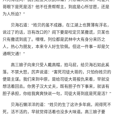
哥眼下是死是活？他不任贵帮帮主，到底是心所甘愿，还是
为人所迫？”
贝海石道：“姓贝的虽不成器，在江湖上也算薄有浮名，
说过了的话，岂有改口的？阎下要是咬定贝某撒谎，贝某也
只有撒谎到底了。嘿嘿，列位都是武林中大有身分来历之
人，热心为朋友，本来令人好生钦佩。但这一件事－却是欠
通啊欠通！”
高三娘子向来只受人戴高帽，拍马屁，给贝海石如此奚
落，不禁大怒，厉声说道：“害死司徒大哥的，只怕你姓贝的
便是主谋。我们来到中原，是给司徒大哥报仇来着，早就没
想活着回去。你男子汉大丈夫，既有胆子作下事来，就该有
胆子承担，你给我爽爽快说一句，司徒大哥到底是死是活？”
贝海石懒洋洋的道：“姓贝的生了这许多年病，闹得死不
死，活不活的，早就觉得活着也没多大味道。高三娘子要