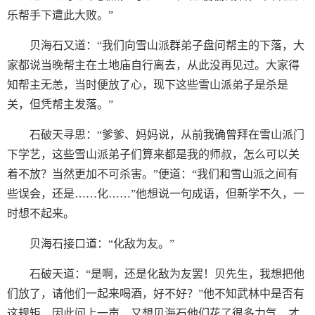
乐帮手下遭此大败。”
贝海石又道：“我们向雪山派群弟子盘问帮主的下落，大
家都说当晚帮主在土地庙自行离去，从此没再见过。大家得
知帮主无恙，当时便放了心，现下这些雪山派弟子是杀是
关，但凭帮主发落。”
石破天寻思：“爹爹、妈妈说，从前我确曾拜在雪山派门
下学艺，这些雪山派弟子们算来都是我的师叔，怎么可以关
着不放？当然更加不可杀害。”便道：“我们和雪山派之间有
些误会，还是……化……”他想说一句成语，但新学不久，一
时想不起来。
贝海石接口道：“化敌为友。”
石破天道：“是啊，还是化敌为友罢！贝先生，我想把他
们放了，请他们一起来喝酒，好不好？”他不知武林中是否有
这规矩，因此问上一声，又想贝海石他们花了很多力气，才