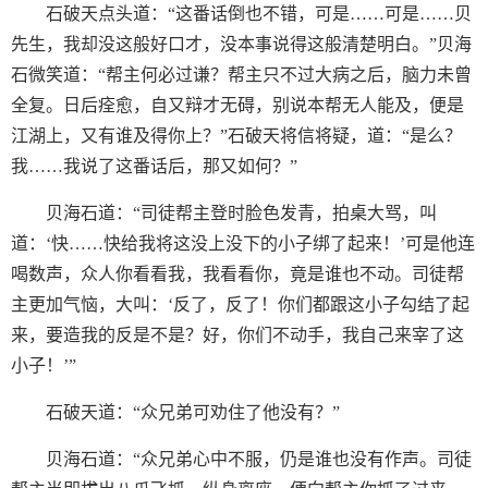
石破天点头道：“这番话倒也不错，可是……可是……贝
先生，我却没这般好口才，没本事说得这般清楚明白。”贝海
石微笑道：“帮主何必过谦？帮主只不过大病之后，脑力未曾
全复。日后痊愈，自又辩才无碍，别说本帮无人能及，便是
江湖上，又有谁及得你上？”石破天将信将疑，道：“是么？
我……我说了这番话后，那又如何？”
贝海石道：“司徒帮主登时脸色发青，拍桌大骂，叫
道：‘快……快给我将这没上没下的小子绑了起来！’可是他连
喝数声，众人你看看我，我看看你，竟是谁也不动。司徒帮
主更加气恼，大叫：‘反了，反了！你们都跟这小子勾结了起
来，要造我的反是不是？好，你们不动手，我自己来宰了这
小子！’”
石破天道：“众兄弟可劝住了他没有？”
贝海石道：“众兄弟心中不服，仍是谁也没有作声。司徒