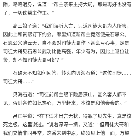
隙，略略躬身，说道：“帮主亲来主持大局，那是再好也没有
了，一切仗帮主作主。”
高三娘子道：“我们误听人言，只道司徒大哥为人所害，
因此上和贵帮订下约会，哪里知道新帮主竟然便是石恩公。
石恩公义薄云天，自不会对司徒大哥作下甚么亏心事，定是
司徒大哥见石恩公武功比他高强，年少有为，因此上退位让
贤，却不知司徒大哥可好？”
石破天不知如何回答，转头向贝海石道：“这位司徒……
司徒大哥……”
贝海石道：“司徒前帮主眼下隐居深山，甚么客人都不
见，否则各位如此热心，万里赶来，本该是和他会会的。”
吕正平道：“在下适才出言无状，得罪了贝先生，真是该
死之极，这里谢过。”说着深深一揖，又道：“但司徒大哥和
我们交情非同寻常，这番来到中原，终须见上他一面，万望