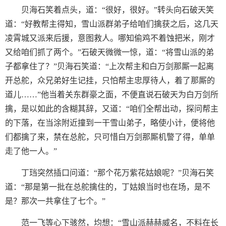
贝海石笑着点头，道：“很好，很好。”转头向石破天笑
道：“好教帮主得知，雪山派群弟子给咱们擒获之后，这几天
凌霄城又派来后援，意图救人。哪知偷鸡不着蚀把米，刚才
又给咱们抓了两个。”石破天微微一惊，道：“将雪山派的弟
子都拿住了？”贝海石笑道：“上次帮主和白万剑那厮一起离
开总舵，众兄弟好生记挂，只怕帮主忠厚待人，着了那厮的
道儿……”他当着关东群豪之面，不便直说石破天为白万剑所
擒，是以如此的含糊其辞，又道：“咱们全帮出动，探问帮主
的下落，在当涂附近撞到一干雪山弟子，略使小计，便将他
们都擒了来，禁在总舵，只可惜白万剑那厮机警了得，单单
走了他一人。”
丁珰突然插口问道：“那个花万紫花姑娘呢？”贝海石笑
道：“那是第一批在总舵擒住的，丁姑娘当时也在场，是不
是？那次一共拿住了七个。”
范一飞等心下骇然，均想：“雪山派赫赫威名，不料在长