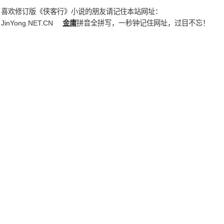
喜欢修订版《侠客行》小说的朋友请记住本站网址：
JinYong.NET.CN
金庸
拼音全拼写，一秒钟记住网址，过目不忘！