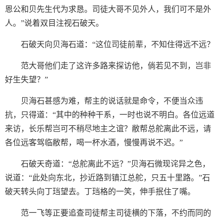
恩公和贝先生代为求恳。司徒大哥不见外人，我们可不是外
人。”说着双目注视石破天。
石破天向贝海石道：“这位司徒前辈，不知住得远不远？
范大哥他们走了这许多路来探访他，倘若见不到，岂非
好生失望？”
贝海石甚感为难，帮主的说话就是命令，不便当众违
抗，只得道：“其中的种种干系，一时也说不明白。各位远道
来访，长乐帮岂可不稍尽地主之谊？敝帮总舵离此不远，请
各位远客驾临敝帮，喝一杯水酒，慢慢再说不迟。”
石破天奇道：“总舵离此不远？”贝海石微现诧异之色，
说道：“此处向东北，抄近路到镇江总舵，只五十里路。”石
破天转头向丁珰望去。丁珰格的一笑，伸手抿住了嘴。
范一飞等正要追查司徒帮主司徒横的下落，不约而同的