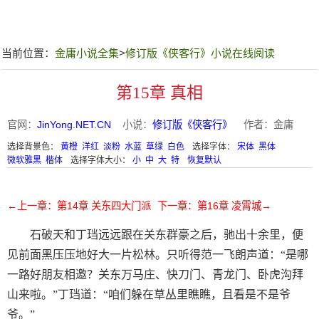
当前位置：
金庸小说全集
>
修订版《侠客行》小说在线阅读
第15章 真相
官网：
JinYong.NET.CN
小说：
修订版《侠客行》
作者：金庸
选择背景色：
黄橙
洋红
淡粉
水蓝
草绿
白色
选择字体：
宋体
黑体
微软雅黑
楷体
选择字体大小：
小
中
大
特
恢复默认
←上一章：第14章 关东四大门派
下一章：第16章 凌霄城→
石破天和丁珰远远跟在关东群豪之后，驰出十余里，便
见前面黑压压地好大一片松林。只听得范一飞朗声道：“是哪
一路好朋友相邀？关东万马庄、快刀门、青龙门、卧虎沟拜
山来啦。”丁珰道：“咱们躲在草丛里瞧瞧，且看是不是爷
爷。”