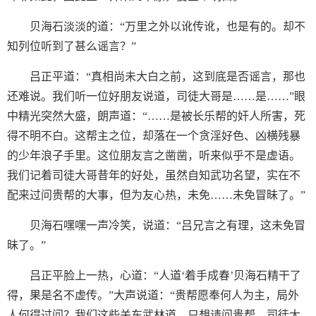
贝海石淡淡的道：“万里之外以讹传讹，也是有的。却不
知列位听到了甚么谣言？”
吕正平道：“真相尚未大白之前，这到底是否谣言，那也
还难说。我们听一位好朋友说道，司徒大哥是……是……”眼
中精光突然大盛，朗声道：“……是被长乐帮的奸人所害，死
得不明不白。这帮主之位，却落在一个贪淫好色、凶横残暴
的少年浪子手里。这位朋友言之凿凿，听来似乎不是虚语。
我们记着司徒大哥昔年的好处，虽然自知武功名望，实在不
配来过问贵帮的大事，但为友心热，未免……未免冒昧了。”
贝海石嘿嘿一声冷笑，说道：“吕兄言之有理，这未免冒
昧了。”
吕正平脸上一热，心道：“人道‘着手成春’贝海石精干了
得，果是名不虚传。”大声说道：“贵帮愿奉何人为主，局外
人何得过问？我们这些关东武林道，只想请问贵帮，司徒大