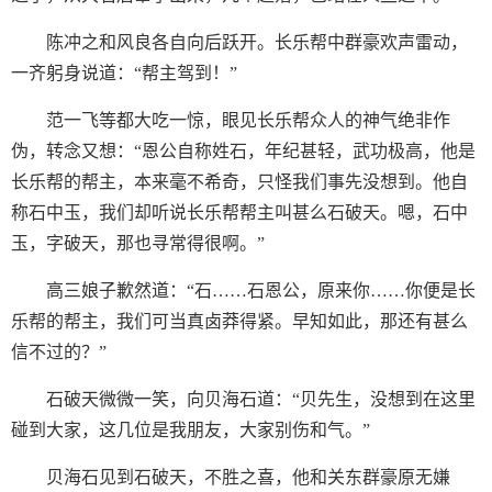
陈冲之和风良各自向后跃开。长乐帮中群豪欢声雷动，
一齐躬身说道：“帮主驾到！”
范一飞等都大吃一惊，眼见长乐帮众人的神气绝非作
伪，转念又想：“恩公自称姓石，年纪甚轻，武功极高，他是
长乐帮的帮主，本来毫不希奇，只怪我们事先没想到。他自
称石中玉，我们却听说长乐帮帮主叫甚么石破天。嗯，石中
玉，字破天，那也寻常得很啊。”
高三娘子歉然道：“石……石恩公，原来你……你便是长
乐帮的帮主，我们可当真卤莽得紧。早知如此，那还有甚么
信不过的？”
石破天微微一笑，向贝海石道：“贝先生，没想到在这里
碰到大家，这几位是我朋友，大家别伤和气。”
贝海石见到石破天，不胜之喜，他和关东群豪原无嫌