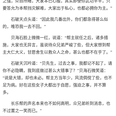
之强，众目所睹，大家本已心服，其实即使你武功平平，只
要答允为本帮挡灾解难，大家出于私心，也都必拥你为主。”
石破天点头道：“因此我几番出外，你们都急得甚么似
的，唯恐我一去不回。”
贝海石脸上微微一红，说道：“帮主就任之后，诸多措
施，大家也无异言，虽说待众兄弟严峻了些，但大家想到帮
主大仁大义，甘愿舍生以救众人之命，甚么也都不在乎了。”
石破天沉吟道：“贝先生，过去之事，我都记不起了，请
你不必隐瞒，我到底做过甚么大错事了？”贝海石微笑道：
“说是大错，却也未必。帮主方当年少，风流倜傥了些，也不
足为病。好在这些女子大都出于自愿，强迫之事，并不算
多。
长乐帮的声名本来也不如何高明，众兄弟听到消息，也
不过置之一笑而已。”