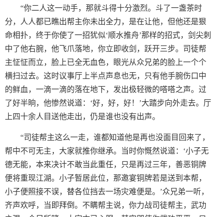
“你二人这一动手，那就斗得十分激烈。斗了一盏茶时
分，人人都已瞧出帮主你未出全力，是在让他，但他还是狠
命相扑，终于你使了一招犹似‘顺水推舟’那样的招式，剑尖刺
中了他右腕，他飞爪落地，你立即收剑，跃开三步。司徒帮
主怔怔而立，脸上已全无血色，眼光从众兄弟的脸上一个个
横扫过去。这时议事厅上半点声息也无，只有他手腕伤口中
的鲜血，一滴一滴的落在地下，发出极轻微的嗒嗒之声。过
了好半晌，他惨然说道：‘好，好，好！’大踏步向外走去。厅
上四十余人目送他走出，仍是谁也没有出声。
“司徒帮主这么一走，谁都知道他是再也没面目回来了，
帮中不可无主，大家就推你继承。当时你慨然说道：‘小子无
德无能，本来决计不敢当此重任，只是再过三年，善恶铜牌
便将重现江湖。小子暂居此位，那邀宴铜牌若是送到本帮，
小子便照接不误，替各位挡去一场灾难便是。’众兄弟一听，
齐声欢呼，当即拜倒。不瞒帮主说，你力战司徒帮主，武功