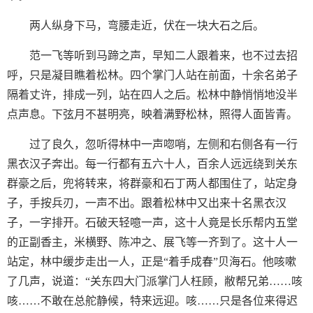
两人纵身下马，弯腰走近，伏在一块大石之后。
范一飞等听到马蹄之声，早知二人跟着来，也不过去招
呼，只是凝目瞧着松林。四个掌门人站在前面，十余名弟子
隔着丈许，排成一列，站在四人之后。松林中静悄悄地没半
点声息。下弦月不甚明亮，映着满野松林，照得人面皆青。
过了良久，忽听得林中一声唿哨，左侧和右侧各有一行
黑衣汉子奔出。每一行都有五六十人，百余人远远绕到关东
群豪之后，兜将转来，将群豪和石丁两人都围住了，站定身
子，手按兵刃，一声不出。跟着松林中又出来十名黑衣汉
子，一字排开。石破天轻噫一声，这十人竟是长乐帮内五堂
的正副香主，米横野、陈冲之、展飞等一齐到了。这十人一
站定，林中缓步走出一人，正是“着手成春”贝海石。他咳嗽
了几声，说道：“关东四大门派掌门人枉顾，敝帮兄弟……咳
咳……不敢在总舵静候，特来远迎。咳……只是各位来得迟