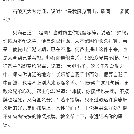
石破天大为奇怪，说道：“是我挺身而出，质问……质问
他？”
贝海石道：“是啊！当时帮主你侃侃陈辞，说道：‘师叔，
你既为本帮之主，便当深谋远虑，为本帮图个长久打算。善
恶二使复出江湖之期，已在不远。何香主提出这件事来，也
是为全帮兄弟着想。师叔你逼他自杀，只恐众兄弟不服。’司
徒帮主当即变脸喝骂，说道：‘大胆小子，这长乐帮总舵之
中，哪有你说话的地方？长乐帮自我手中而创，便算自我手
中而毁，也挨不上别人来多嘴多舌。’司徒帮主这几句话，更
教众兄弟心寒。帮主你却说道：‘师叔，你接牌也是死，不接
牌也是死，又有甚么分别？若不接牌，只不过教这许多忠肝
义胆的好兄弟们都陪上一条性命而已，于你有甚么好处？倒
不如爽爽快快的慷慨接牌，教全帮上下，永远记着你的恩
德。”