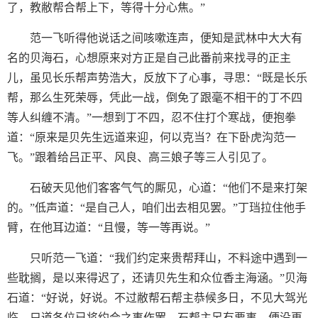
了，教敝帮合帮上下，等得十分心焦。”
范一飞听得他说话之间咳嗽连声，便知是武林中大大有
名的贝海石，心想原来对方正是自己此番前来找寻的正主
儿，虽见长乐帮声势浩大，反放下了心事，寻思：“既是长乐
帮，那么生死荣辱，凭此一战，倒免了跟毫不相干的丁不四
等人纠缠不清。”一想到丁不四，忍不住打个寒战，便抱拳
道：“原来是贝先生远道来迎，何以克当？在下卧虎沟范一
飞。”跟着给吕正平、风良、高三娘子等三人引见了。
石破天见他们客客气气的厮见，心道：“他们不是来打架
的。”低声道：“是自己人，咱们出去相见罢。”丁珰拉住他手
臂，在他耳边道：“且慢，等一等再说。”
只听范一飞道：“我们约定来贵帮拜山，不料途中遇到一
些耽搁，是以来得迟了，还请贝先生和众位香主海涵。”贝海
石道：“好说，好说。不过敝帮石帮主恭候多日，不见大驾光
临，只道各位已将约会之事作罢。石帮主另有要事，便没再