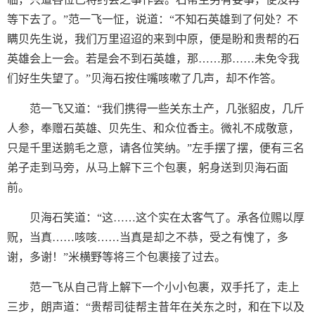
等下去了。”范一飞一怔，说道：“不知石英雄到了何处？不
瞒贝先生说，我们万里迢迢的来到中原，便是盼和贵帮的石
英雄会上一会。若是会不到石英雄，那……那……未免令我
们好生失望了。”贝海石按住嘴咳嗽了几声，却不作答。
范一飞又道：“我们携得一些关东土产，几张貂皮，几斤
人参，奉赠石英雄、贝先生、和众位香主。微礼不成敬意，
只是千里送鹅毛之意，请各位笑纳。”左手摆了摆，便有三名
弟子走到马旁，从马上解下三个包裹，躬身送到贝海石面
前。
贝海石笑道：“这……这个实在太客气了。承各位赐以厚
贶，当真……咳咳……当真是却之不恭，受之有愧了，多
谢，多谢！”米横野等将三个包裹接了过去。
范一飞从自己背上解下一个小小包裹，双手托了，走上
三步，朗声道：“贵帮司徒帮主昔年在关东之时，和在下以及