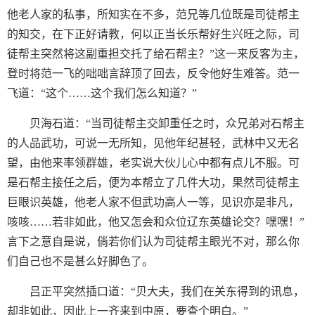
他老人家的私事，所知实在不多，范兄等几位既是司徒帮主
的知交，在下正好请教，何以正当长乐帮好生兴旺之际，司
徒帮主突然将这副重担交托了给石帮主？”这一来反客为主，
登时将范一飞的咄咄言辞顶了回去，反令他好生难答。范一
飞道：“这个……这个我们怎么知道？”
贝海石道：“当司徒帮主交卸重任之时，众兄弟对石帮主
的人品武功，可说一无所知，见他年纪甚轻，武林中又无名
望，由他来率领群雄，老实说大伙儿心中都有点儿不服。可
是石帮主接任之后，便为本帮立了几件大功，果然司徒帮主
巨眼识英雄，他老人家不但武功高人一等，见识亦是非凡，
咳咳……若非如此，他又怎会和众位辽东英雄论交？嘿嘿！”
言下之意自是说，倘若你们认为司徒帮主眼光不对，那么你
们自己也不是甚么好脚色了。
吕正平突然插口道：“贝大夫，我们在关东得到的讯息，
却非如此，因此上一齐来到中原，要查个明白。”