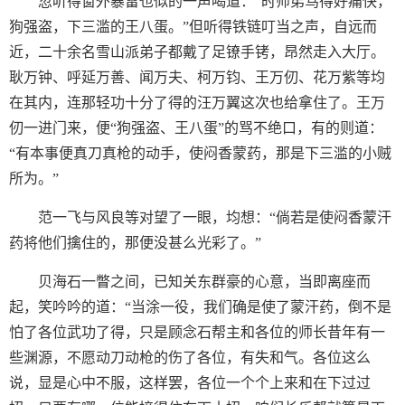
忽听得窗外暴雷也似的一声喝道：“时师弟骂得好痛快，
狗强盗，下三滥的王八蛋。”但听得铁链叮当之声，自远而
近，二十余名雪山派弟子都戴了足镣手铐，昂然走入大厅。
耿万钟、呼延万善、闻万夫、柯万钧、王万仞、花万紫等均
在其内，连那轻功十分了得的汪万翼这次也给拿住了。王万
仞一进门来，便“狗强盗、王八蛋”的骂不绝口，有的则道：
“有本事便真刀真枪的动手，使闷香蒙药，那是下三滥的小贼
所为。”
范一飞与风良等对望了一眼，均想：“倘若是使闷香蒙汗
药将他们擒住的，那便没甚么光彩了。”
贝海石一瞥之间，已知关东群豪的心意，当即离座而
起，笑吟吟的道：“当涂一役，我们确是使了蒙汗药，倒不是
怕了各位武功了得，只是顾念石帮主和各位的师长昔年有一
些渊源，不愿动刀动枪的伤了各位，有失和气。各位这么
说，显是心中不服，这样罢，各位一个个上来和在下过过